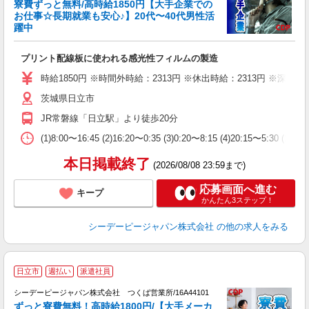
寮費ずっと無料/高時給1850円【大手企業での
お仕事☆長期就業も安心♪】20代〜40代男性活
躍中
「
プリント配線板に使われる感光性フィルムの製造
W
経
時給1850円 ※時間外時給：2313円 ※休出時給：2313円 ※深夜割
堂
茨城県日立市
宅
JR常磐線「日立駅」より徒歩20分
(1)8:00〜16:45 (2)16:20〜0:35 (3)0:20〜8:15
本日掲載終了
(2026/08/08 23:59まで)
応募画面へ進む
キープ
かんたん3ステップ！
シーデーピージャパン株式会社
の他の求人をみる
日立市
週払い
派遣社員
場
シーデーピージャパン株式会社 つくば営業所/16A44101
高
ずっと寮費無料！高時給1800円/【大手メーカ