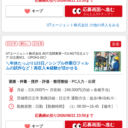
応募締め切り2026/08/21 23:59まで
応募画面へ進む
キープ
かんたん3ステップ！
UTエージェント株式会社
の他の求人をみる
日立市
週払い
正社員
新着
UTエージェント株式会社 AGT北関東第一CU AGT日立エリ
ア 日立第5CL 《JPOH1-DC》
＼年休たっぷり123日／シンプル作業◎フィル
ムの試作など！高収入★経験が活かせる
部
運搬・秤量・撹拌・評価・整理整頓・PC入力・出荷
入
場
月給：216,000円〜 月収例：249,000円(月給＋各種手当)
タ
休
茨城県日立市 勤務詳細：日立市 通勤方法：徒歩/車/自転車/バス/
場
勤務形態：日勤 【勤務時間】 （1）08:00〜16:45 【備考】 
通
り
応募締め切り2026/08/21 23:59まで
応募画面へ進む
キープ