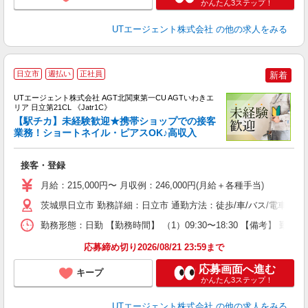
かんたん3ステップ！
UTエージェント株式会社
の他の求人をみる
日立市
週払い
正社員
新着
UTエージェント株式会社 AGT北関東第一CU AGTいわきエ
リア 日立第21CL 《Jatr1C》
【駅チカ】未経験歓迎★携帯ショップでの接客
業務！ショートネイル・ピアスOK♪高収入
る
接客・登録
入
場
月給：215,000円〜 月収例：246,000円(月給＋各種手当)
タ
休
茨城県日立市 勤務詳細：日立市 通勤方法：徒歩/車/バス/電車 
場
勤務形態：日勤 【勤務時間】 （1）09:30〜18:30 【備考】 勤務
通
り
応募締め切り2026/08/21 23:59まで
応募画面へ進む
キープ
かんたん3ステップ！
UTエージェント株式会社
の他の求人をみる