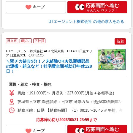
応募画面へ進む
キープ
かんたん3ステップ！
UTエージェント株式会社
の他の求人をみる
日立市
週払い
正社員
新着
UTエージェント株式会社 AGT北関東第一CU AGT日立エリ
ア 日立第3CL 《Jdmz1C》
＼駅チカ徒歩5分！／未経験OK★洗濯機部品
の運搬・組立など！社宅費全額補助◎年休128
日！
る
入
運搬・組立・検査・梱包
場
タ
月給：191,000円〜 月収例：227,000円(月給＋各種手当)
休
茨城県日立市 勤務詳細：日立市 通勤方法：徒歩/車/自転車/バス/
場
通
勤務形態：日勤 【勤務時間】 （1）08:15〜16:45 ※午前
り
応募締め切り2026/08/21 23:59まで
応募画面へ進む
キープ