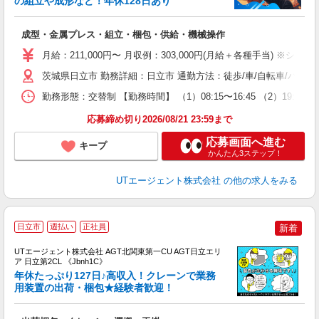
の組立や成形など！年休128日あり
る
成型・金属プレス・組立・梱包・供給・機械操作
入
場
月給：211,000円〜 月収例：303,000円(月給＋各種手当) ※シフト
タ
休
茨城県日立市 勤務詳細：日立市 通勤方法：徒歩/車/自転車/バス
場
勤務形態：交替制 【勤務時間】 （1）08:15〜16:45 （2）1
通
り
応募締め切り2026/08/21 23:59まで
応募画面へ進む
キープ
かんたん3ステップ！
UTエージェント株式会社
の他の求人をみる
日立市
週払い
正社員
新着
UTエージェント株式会社 AGT北関東第一CU AGT日立エリ
ア 日立第2CL 《Jbnh1C》
年休たっぷり127日♪高収入！クレーンで業務
用装置の出荷・梱包★経験者歓迎！
部