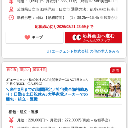
時給：1,650円〜 月収例：335,000円（時給×7.58H実働×21日
タ
休
茨城県日立市 勤務詳細：日立市 通勤方法：徒歩/車/自転車/電車/
場
勤務形態：日勤 【勤務時間】 （1）08:25〜16:45 ※残業が
通
り
応募締め切り2026/08/21 23:59まで
応募画面へ進む
キープ
かんたん3ステップ！
UTエージェント株式会社
の他の求人をみる
日立市
週払い
派遣社員
新着
UTエージェント株式会社 AGT北関東第一CU AGT日立エリ
ア 日立第3CL 《JAUP1C》
＼来年3月までの期間限定／社宅費全額補助あ
り！日勤＆土日祝休み♪大手家電メーカーでの
梱包・組立・運搬
る
入
梱包・組立・運搬
場
タ
月給：220,000円〜 月収例：272,000円(月給＋各種手当)
休