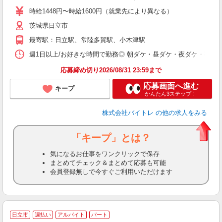
活
時給1448円〜時給1600円（就業先により異なる）
（
茨城県日立市
短
K
最寄駅：日立駅、常陸多賀駅、小木津駅
日
髪
週1日以上/お好きな時間で勤務◎ 朝ダケ・昼ダケ・夜ダケ・夜勤など、 ご自
応募締め切り2026/08/31 23:59まで
応募画面へ進む
キープ
かんたん3ステップ！
株式会社バイトレ
の他の求人をみる
「キープ」とは？
気になるお仕事をワンクリックで保存
まとめてチェック＆まとめて応募も可能
会員登録無しで今すぐご利用いただけます
日立市
週払い
アルバイト
パート