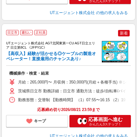
かんたん3ステップ！
UTエージェント株式会社
の他の求人をみる
日立市
週払い
正社員
新着
UTエージェント株式会社 AGT北関東第一CU AGT日立エリ
ア 日立第8CL 《JFPY1C》
【高収入】経験が活かせる◎ケーブルの製造オ
ペレーター！直接雇用のチャンスあり♪
部
機械操作・検査・結束
入
場
月給：265,000円〜 月収例：350,000円(月給＋各種手当) ※シフ
タ
休
茨城県日立市 勤務詳細：日立市 通勤方法：徒歩/自転車/バイク/
場
勤務形態：交替制 【勤務時間】 （1）07:55〜16:15 （2）1
通
り
応募締め切り2026/08/21 23:59まで
応募画面へ進む
キープ
かんたん3ステップ！
UTエージェント株式会社
の他の求人をみる