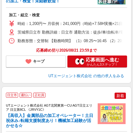
の加工・検査！未経験歓迎！
る
加工・組立・検査
入
場
時給：1,200円〜 月収例：241,000円（時給×7.58H実働×21日稼
タ
休
茨城県日立市 勤務詳細：日立市 通勤方法：徒歩/車/自転車/電車
場
勤務形態：交替制 【勤務時間】 （1）08:25〜16:45 （2）2
通
り
応募締め切り2026/08/21 23:59まで
応募画面へ進む
キープ
かんたん3ステップ！
UTエージェント株式会社
の他の求人をみる
日立市
週払い
正社員
新着
UTエージェント株式会社 AGT北関東第一CU AGT日立エリ
ア 日立第8CL 《JRVY1C》
【高収入】金属部品の加工オペレーター！土日
祝休み♪転籍支援制度あり！機械加工経験が活
かせる☆
部