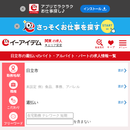
関東
の求人
▼エリア変更
日立市の週払いのバイト・アルバイト・パートの求人情報一覧
日立市
選択
勤務地/駅
未設定
例）食品、事務、アパレル
選択
職種
週払い
選択
こだわり
を含まない
フリーワード