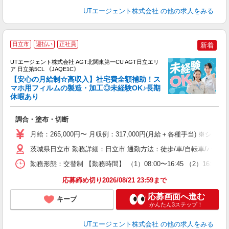
UTエージェント株式会社
の他の求人をみる
日立市
週払い
正社員
新着
UTエージェント株式会社 AGT北関東第一CU AGT日立エリ
ア 日立第5CL 《JAQE1C》
【安心の月給制☆高収入】社宅費全額補助！ス
マホ用フィルムの製造・加工◎未経験OK♪長期
休暇あり
る
入
調合・塗布・切断
場
タ
月給：265,000円〜 月収例：317,000円(月給＋各種手当) ※シフ
休
茨城県日立市 勤務詳細：日立市 通勤方法：徒歩/車/自転車/バイ
場
通
勤務形態：交替制 【勤務時間】 （1）08:00〜16:45 （2）1
り
応募締め切り2026/08/21 23:59まで
応募画面へ進む
キープ
かんたん3ステップ！
UTエージェント株式会社
の他の求人をみる