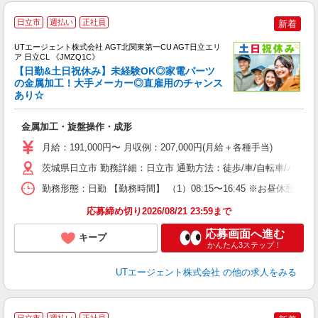
日立市
週払い
正社員
新着
UTエージェント株式会社 AGT北関東第一CU AGT日立エリ
ア 日立CL 《JMZQ1C》
【日勤&土日祝休み】未経験OK◎家電パーツ
の金属加工！大手メーカー◎直雇用のチャンス
あり☆
る
入
金属加工・旋盤操作・成形
場
タ
月給：191,000円〜 月収例：207,000円(月給＋各種手当)
休
茨城県日立市 勤務詳細：日立市 通勤方法：徒歩/車/自転車/バス
場
通
勤務形態：日勤 【勤務時間】 （1）08:15〜16:45 ※お昼休
り
応募締め切り2026/08/21 23:59まで
応募画面へ進む
キープ
かんたん3ステップ！
UTエージェント株式会社
の他の求人をみる