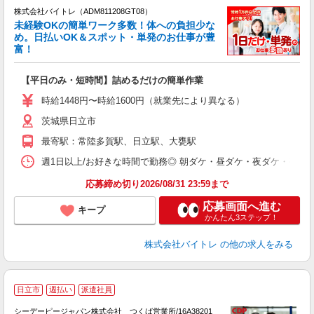
株式会社バイトレ（ADM811208GT08）
未経験OKの簡単ワーク多数！体への負担少な
め。日払いOK＆スポット・単発のお仕事が豊
富！
ス
ロ
【平日のみ・短時間】詰めるだけの簡単作業
即
活
時給1448円〜時給1600円（就業先により異なる）
（
茨城県日立市
短
K
最寄駅：常陸多賀駅、日立駅、大甕駅
日
髪
週1日以上/お好きな時間で勤務◎ 朝ダケ・昼ダケ・夜ダケ・夜勤など、 ご自
応募締め切り2026/08/31 23:59まで
応募画面へ進む
キープ
かんたん3ステップ！
株式会社バイトレ
の他の求人をみる
日立市
週払い
派遣社員
シーデーピージャパン株式会社 つくば営業所/16A38201