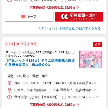
り
応募締め切り2026/08/21 23:59まで
応募画面へ進む
キープ
かんたん3ステップ！
UTエージェント株式会社
の他の求人をみる
日立市
週払い
正社員
新着
UTエージェント株式会社 AGT北関東第一CU AGT日立エリ
ア 日立第3CL 《Jdmy1C》
【年休たっぷり128日】ドラム式洗濯機の製造
や運搬★高収入！未経験OK☆
る
成型・バリ取り・運搬・組立
入
場
月給：211,000円〜 月収例：304,000円(月給＋各種手当) ※シフト
タ
休
茨城県日立市 勤務詳細：日立市 通勤方法：徒歩/車/自転車/バス/
場
勤務形態：交替制 【勤務時間】 （1）08:15〜16:45 （2）
通
り
応募締め切り2026/08/21 23:59まで