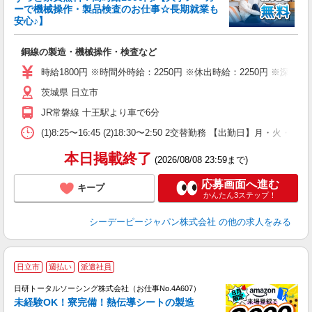
る
ーで機械操作・製品検査のお仕事☆長期就業も
安心♪】
に
W
銅線の製造・機械操作・検査など
～
支
時給1800円 ※時間外時給：2250円 ※休出時給：2250円 ※深夜割
茨城県 日立市
JR常磐線 十王駅より車で6分
(1)8:25〜16:45 (2)18:30〜2:50 2交替勤務 【出勤日】月・火・
本日掲載終了
(2026/08/08 23:59まで)
応募画面へ進む
キープ
かんたん3ステップ！
シーデーピージャパン株式会社
の他の求人をみる
◎
日立市
週払い
派遣社員
n
日研トータルソーシング株式会社（お仕事No.4A607）
ー
未経験OK！寮完備！熱伝導シートの製造
z