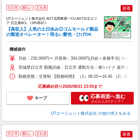
日立市
週払い
正社員
新着
UTエージェント株式会社 AGT北関東第一CU AGT日立エリ
ア 日立第8CL 《JRVB1C》
【高収入】人気の土日休み◎ゴムモールド製品
の製造オペレーター！明るい髪色・ひげOK
る
機械操作
入
場
月給：230,000円〜 月収例：304,000円(月給＋各種手当) ※シフ
タ
休
茨城県日立市 勤務詳細：日立市 通勤方法：車/バイク 最寄り駅：
場
勤務形態：交替制 【勤務時間】 （1）08:25〜16:45 （2）16
通
り
応募締め切り2026/08/21 23:59まで
応募画面へ進む
キープ
かんたん3ステップ！
UTエージェント株式会社
の他の求人をみる
日立市
週払い
正社員
新着