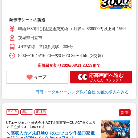
談
W
熱伝導シートの製造
入
時給1650円 別途交通費支給 ＜月収＞ 338000円以上可 155H＋残業2
茨城県日立市
JR常磐線 常陸多賀駅 車5分
8:00〜16:45/16:20〜翌0:50/0:25〜8:55（3交替）
応募締め切り2026/08/31 23:59まで
応募画面へ進む
キープ
かんたん3ステップ！
日研トータルソーシング株式会社
の他の求人をみる
日立市
週払い
正社員
新着
UTエージェント株式会社 AGT北関東第一CU AGT日立エリ
ア 日立第3CL 《Jdxz1C》
＼高収入☆／未経験OKのコツコツ作業◎家電