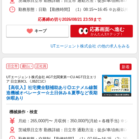
茨城県日立市 勤務詳細：日立市 通勤方法：徒歩/車/自転車/バス
場
通
勤務形態：日勤 【勤務時間】 （1）08:15〜16:45 ※お昼以
り
応募締め切り2026/08/21 23:59まで
応募画面へ進む
キープ
かんたん3ステップ！
UTエージェント株式会社
の他の求人をみる
日立市
週払い
正社員
新着
UTエージェント株式会社 AGT北関東第一CU AGT日立エリ
ア 日立第8CL 《JBZC1C》
【高収入】社宅費全額補助あり◎エナメル線製
造機械オペレーター☆土日休み＆夏季など長期
休暇あり
パ
入
機械操作・検査
場
タ
月給：265,000円〜 月収例：350,000円(月給＋各種手当) ※シフ
休
茨城県日立市 勤務詳細：日立市 通勤方法：徒歩/車/自転車/バイ
場
通
勤務形態：交替制 【勤務時間】 （1）07:55〜16:15 （2）