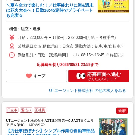
＼夏を全力で楽しむ！／仕事終わりに海&週末
は花火大会へ！日勤16:45定時でプライベート
も充実☆
る
入
梱包・組立・運搬
場
タ
月給：220,000円〜 月収例：272,000円(月給＋各種手当)
休
茨城県日立市 勤務詳細：日立市 通勤方法：徒歩/車/自転車/バス
場
通
勤務形態：日勤 【勤務時間】 （1）08:15〜16:45 ※お昼以
り
応募締め切り2026/08/21 23:59まで
応募画面へ進む
キープ
かんたん3ステップ！
UTエージェント株式会社
の他の求人をみる
日立市
週払い
正社員
新着
UTエージェント株式会社 AGT北関東第一CU AGT日立エリ
ア 日立第4CL 《JDVV1C》
【力仕事ほぼナシ】シンプル作業◎自動車部品