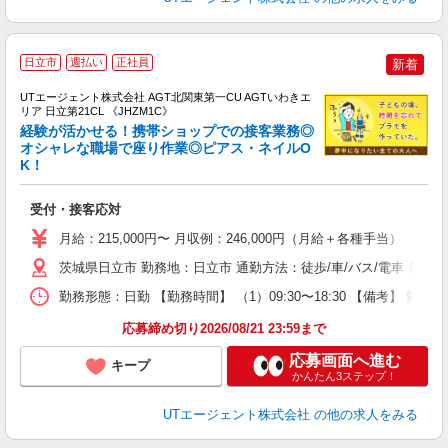
日立市
週払い
正社員
新着
UTエージェント株式会社 AGT北関東第一CU AGTいわきエ
リア 日立第21CL 《JHZM1C》
経験が活かせる！携帯ショップでの接客業務◎
オシャレな職場で座り作業◎ピアス・ネイルO
K！
る
入
受付・接客応対
場
タ
月給：215,000円〜 月収例：246,000円（月給＋各種手当）
休
茨城県日立市 勤務地：日立市 通勤方法：徒歩/車/バス/電車 最寄
場
通
勤務形態：日勤 【勤務時間】 （1）09:30〜18:30 【備考】 勤
り
応募締め切り2026/08/21 23:59まで
応募画面へ進む
キープ
かんたん3ステップ！
UTエージェント株式会社
の他の求人をみる