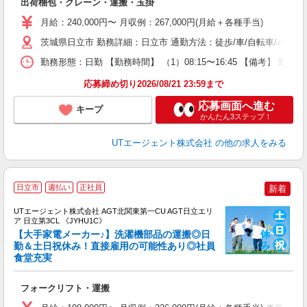
出荷梱包・クレーン・運搬・玉掛
入
場
月給：240,000円〜 月収例：267,000円(月給＋各種手当)
タ
休
茨城県日立市 勤務詳細：日立市 通勤方法：徒歩/車/自転車/バス/
場
勤務形態：日勤 【勤務時間】 （1）08:15〜16:45 【備考】 勤
通
り
応募締め切り2026/08/21 23:59まで
応募画面へ進む
キープ
かんたん3ステップ！
UTエージェント株式会社
の他の求人をみる
日立市
週払い
正社員
新着
UTエージェント株式会社 AGT北関東第一CU AGT日立エリ
ア 日立第3CL 《JYHU1C》
【大手家電メーカー♪】洗濯機部品の運搬◎日
勤＆土日祝休み！直接雇用の可能性あり◎社員
食堂充実
る
入
フォークリフト・運搬
場
タ