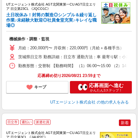
UTエージェント株式会社 AGT北関東第一CU AGT日立エリ
ア 日立第23CL 《JQCO1C》
土日祝休み！封筒の製造◎シンプル＆繰り返し
作業♪未経験大歓迎◎社員食堂充実♪キレイな職
場◎
る
入
機械操作・調整・監視
場
タ
月給：200,000円〜 月収例：220,000円（月給＋各種手当）
休
茨城県日立市 勤務詳細：日立市 通勤方法：車 最寄り駅：小木津駅
場
通
勤務形態：交替制 【勤務時間】 （1）06:00〜15:00 （2）14
り
応募締め切り2026/08/21 23:59まで
応募画面へ進む
キープ
かんたん3ステップ！
UTエージェント株式会社
の他の求人をみる
日立市
週払い
派遣社員
新着
UTエージェント株式会社 AGT北関東第一CU AGT日立エリ
ア 日立第3CL 《JAUP2C》