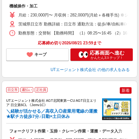
入
機械操作・加工
場
タ
月給：230,000円〜 月収例：282,000円(月給＋各種手当) ※シフ
休
茨城県日立市 勤務詳細：日立市 通勤方法：徒歩/車/自転車/バイク
場
通
勤務形態：交替制 【勤務時間】 （1）08:25〜16:45 （2）1
り
応募締め切り2026/08/21 23:59まで
応募画面へ進む
キープ
かんたん3ステップ！
UTエージェント株式会社
の他の求人をみる
日立市
週払い
正社員
新着
UTエージェント株式会社 AGT北関東第一CU AGT日立エリ
ア 日立第6CL 《Jemv1C》
＼経験が活かせる／高収入◎産業用電線の運搬
★駅チカ徒歩7分♪日勤×土日休み
パ
フォークリフト作業・玉掛・クレーン作業・運搬・データ入力
入
場