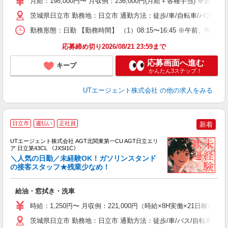
月給：198,000円〜 月収例：236,000円(月給＋各種手当) ※資格手
休
茨城県日立市 勤務地：日立市 通勤方法：徒歩/車/自転車/バス/電
場
通
勤務形態：日勤 【勤務時間】 （1）08:15〜16:45 ※午前、
り
応募締め切り2026/08/21 23:59まで
応募画面へ進む
キープ
かんたん3ステップ！
UTエージェント株式会社
の他の求人をみる
日立市
週払い
正社員
新着
UTエージェント株式会社 AGT北関東第一CU AGT日立エリ
ア 日立第43CL 《JXSI1C》
＼人気の日勤／未経験OK！ガソリンスタンド
の接客スタッフ★残業少なめ！
る
給油・窓拭き・洗車
入
場
時給：1,250円〜 月収例：221,000円（時給×8H実働×21日稼働＋
タ
休
茨城県日立市 勤務地：日立市 通勤方法：徒歩/車/バス/自転車/電