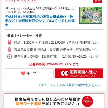
日立市
週払い
正社員
新着
UTエージェント株式会社 AGT北関東第一CU AGT日立エリ
ア 日立第7CL 《JFAR1C》
年休136日♪自動車部品の製造☆機械操作・検
査など！未経験歓迎◎シンプル&くり返し作業
★
る
入
機械オペレーター・検査
場
タ
時給：1,200円〜 月収例：232,000円（時給×7.75H実働×18日稼
休
茨城県日立市 勤務詳細：日立市 通勤方法：車/自転車/バイク 最
場
通
勤務形態：交替制 【勤務時間】 （1）08:30〜17:20 （2）20:
り
応募締め切り2026/08/21 23:59まで
応募画面へ進む
キープ
かんたん3ステップ！
UTエージェント株式会社
の他の求人をみる