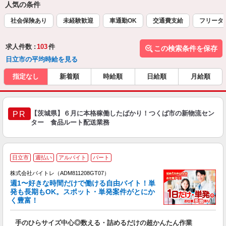
人気の条件
社会保険あり
未経験歓迎
車通勤OK
交通費支給
フリータ
求人件数 :
103
件
この検索条件を保存
日立市の平均時給を見る
指定なし
新着順
時給順
日給順
月給順
【茨城県】６月に本格稼働したばかり！つくば市の新物流セン
PR
ター 食品ルート配送業務
日立市
週払い
アルバイト
パート
株式会社バイトレ（ADM811208GT07）
週1〜好きな時間だけで働ける自由バイト！単
発も長期もOK。スポット・単発案件がとにか
も
く豊富！
気
手のひらサイズ中心◎数える・詰めるだけの超かんたん作業
即