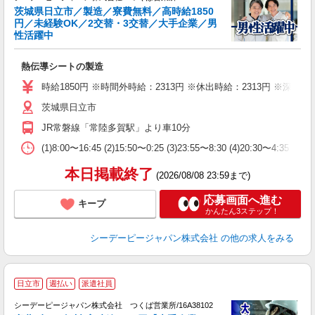
や
茨城県日立市／製造／寮費無料／高時給1850
円／未経験OK／2交替・3交替／大手企業／男
性活躍中
い
熱伝導シートの製造
W
経
時給1850円 ※時間外時給：2313円 ※休出時給：2313円 ※深夜割
堂
茨城県日立市
宅
JR常磐線「常陸多賀駅」より車10分
(1)8:00〜16:45 (2)15:50〜0:25 (3)23:55〜8:30 (
本日掲載終了
(2026/08/08 23:59まで)
応募画面へ進む
キープ
かんたん3ステップ！
シーデーピージャパン株式会社
の他の求人をみる
日立市
週払い
派遣社員
の
シーデーピージャパン株式会社 つくば営業所/16A38102