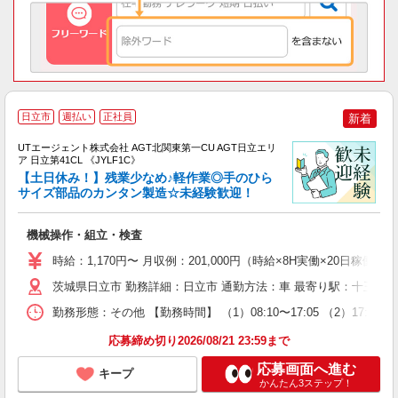
日立市
週払い
正社員
新着
UTエージェント株式会社 AGT北関東第一CU AGT日立エリ
ア 日立第41CL 《JYLF1C》
【土日休み！】残業少なめ♪軽作業◎手のひら
サイズ部品のカンタン製造☆未経験歓迎！
る
機械操作・組立・検査
入
場
時給：1,170円〜 月収例：201,000円（時給×8H実働×20日稼働＋
タ
休
茨城県日立市 勤務詳細：日立市 通勤方法：車 最寄り駅：十王駅か
場
勤務形態：その他 【勤務時間】 （1）08:10〜17:05 （2）1
通
り
応募締め切り2026/08/21 23:59まで
応募画面へ進む
キープ
かんたん3ステップ！