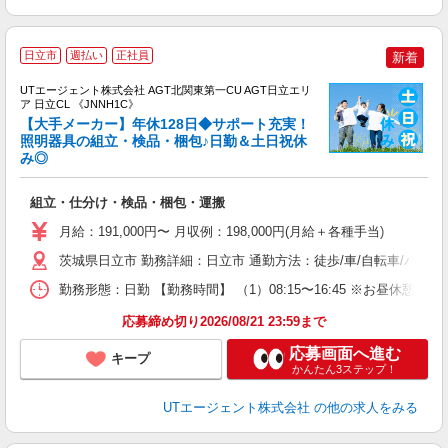
日立市
週払い
正社員
新着
UTエージェント株式会社 AGT北関東第一CU AGT日立エリ
ア 日立CL 《JNNH1C》
【大手メーカー】年休128日◆サポート充実！
照明器具の組立・検品・梱包♪日勤＆土日祝休
み◎
る
入
組立・仕分け・検品・梱包・運搬
場
タ
月給：191,000円〜 月収例：198,000円(月給＋各種手当)
休
茨城県日立市 勤務詳細：日立市 通勤方法：徒歩/車/自転車/バス
場
通
勤務形態：日勤 【勤務時間】 （1）08:15〜16:45 ※お昼休
り
応募締め切り2026/08/21 23:59まで
応募画面へ進む
キープ
かんたん3ステップ！
UTエージェント株式会社
の他の求人をみる