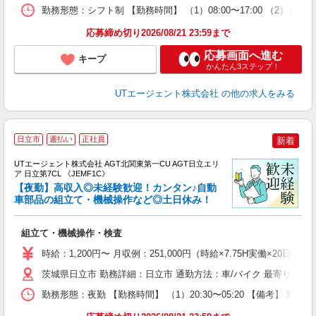
場
勤務形態：シフト制 【勤務時間】 （1）08:00〜17:00 （2）1
通
り
応募締め切り2026/08/21 23:59まで
応募画面へ進む
キープ
かんたん3ステップ！
UTエージェント株式会社
の他の求人をみる
日立市
週払い
正社員
新着
UTエージェント株式会社 AGT北関東第一CU AGT日立エリ
ア 日立第7CL 《JEMF1C》
【夜勤】高収入◎未経験歓迎！カンタン♪自動
車部品の組立て・機械操作など◎土日休み！
る
組立て・機械操作・検査
入
場
時給：1,200円〜 月収例：251,000円（時給×7.75H実働×20日稼
タ
休
茨城県日立市 勤務詳細：日立市 通勤方法：車/バイク 最寄り駅：
場
勤務形態：夜勤 【勤務時間】 （1）20:30〜05:20 【備考】 
通
り