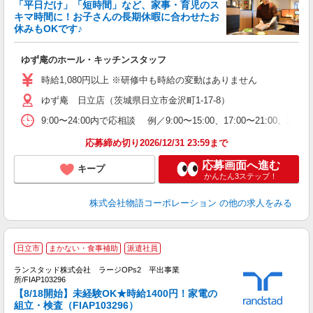
「平日だけ」「短時間」など、家事・育児のス
キマ時間に！お子さんの長期休暇に合わせたお
休みもOKです♪
の
ゆず庵のホール・キッチンスタッフ
入
学
時給1,080円以上 ※研修中も時給の変動はありません
活
ゆず庵 日立店（茨城県日立市金沢町1-17-8）
短
の
9:00〜24:00内で応相談 例／9:00〜15:00、17:00
ル
特
応募締め切り2026/12/31 23:59まで
応募画面へ進む
キープ
かんたん3ステップ！
株式会社物語コーポレーション
の他の求人をみる
日立市
まかない・食事補助
派遣社員
ランスタッド株式会社 ラージOPs2 平出事業
所/FIAP103296
【8/18開始】未経験OK★時給1400円！家電の
組立・検査（FIAP103296）