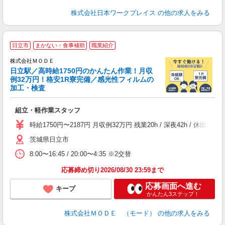
株式会社日本ワークプレイス
の他の求人をみる
日立市
まかない・食事補助
職業紹介
株式会社ＭＯＤＥ
日立駅／高時給1750円のかんたん作業！月収
例32万円！格安1R寮完備／感光性フィルムの
加工・検査
っ
組立・軽作業スタッフ
入
場
時給1750円〜2187円 月収例32万円 残業20h / 深夜42h /
者
茨城県日立市
リ
問
8:00〜16:45 / 20:00〜4:35 ※2交替
り
土
応募締め切り2026/08/30 23:59まで
応募画面へ進む
キープ
かんたん3ステップ！
株式会社ＭＯＤＥ （モード）
の他の求人をみる