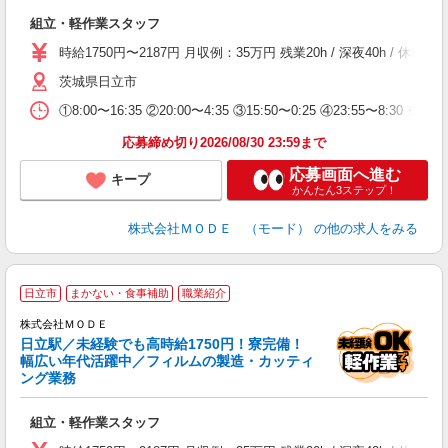
っ
組立・軽作業スタッフ
入
場
時給1750円〜2187円 月収例：35万円 残業20h / 深夜40h /
者
茨城県日立市
リ
問
①8:00〜16:35 ②20:00〜4:35 ③15:50〜0:25 ④23:55〜8:30 ※3交
り
土
応募締め切り2026/08/30 23:59まで
応募画面へ進む
キープ
かんたん3ステップ！
株式会社ＭＯＤＥ （モード）
の他の求人をみる
日立市
まかない・食事補助
職業紹介
株式会社ＭＯＤＥ
日立駅／未経験でも高時給1750円！寮完備！
幅広い年代活躍中／フィルムの製造・カッティ
ング業務
っ
組立・軽作業スタッフ
入
場