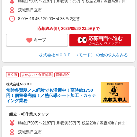
時給1750円〜2187円 月収例：35万円 残業20h / 深夜42h 
者
茨城県日立市
リ
問
8:00〜16:45 / 20:00〜4:35 ※2交替
り
土
応募締め切り2026/08/30 23:59まで
応募画面へ進む
キープ
かんたん3ステップ！
株式会社ＭＯＤＥ （モード）
の他の求人をみる
日立市
まかない・食事補助
職業紹介
株式会社ＭＯＤＥ
常陸多賀駅／未経験でも活躍中！高時給1750
円！個室寮完備！／熱伝導シート加工・カッテ
ィング業務
っ
組立・軽作業スタッフ
入
場
時給1750円〜2187円 月収例35万円 残業20h / 深夜40h /
者
茨城県日立市
リ