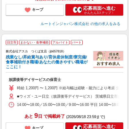
応募画面へ進む
キープ
かんたん3ステップ！
ルートインジャパン株式会社
の他の求人をみる
日立市
まかない・食事補助
アルバイト
パート
株式会社アスカ つくば支店（jb657818）
残業なし/昇給賞与あり/育休産休制度/寮完備/
食事補助付き職場/あなたの働きやすい職場が
ここに！
面
放課後等デイサービスの保育士
入
不
時給 1,200円 〜 1,200円 ※給与幅は経験・能力により考慮 
あ
■ウィズ・ユー日立（放課後等デイサービス） 茨城県日立市多賀町3
未
実
14:00〜18:00／15:00〜19:00／9:00〜16:00 平日 14:00〜18:00 
9
あと
日
で掲載終了
(2026/08/18 23:59まで)
応募画面へ進む
キープ