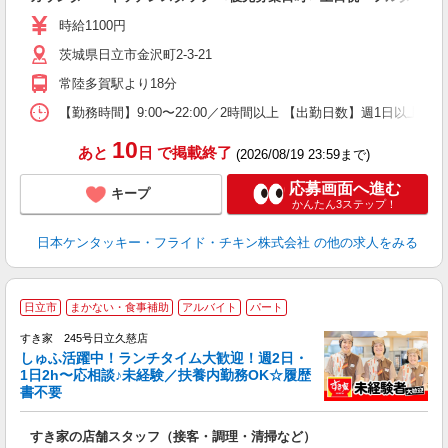
未
ダ
時給1100円
昇
茨城県日立市金沢町2-3-21
K
保
常陸多賀駅より18分
【勤務時間】9:00〜22:00／2時間以上 【出勤日数】週1日以
10
あと
日
で掲載終了
(2026/08/19 23:59まで)
応募画面へ進む
キープ
かんたん3ステップ！
日本ケンタッキー・フライド・チキン株式会社
の他の求人をみる
≪
日立市
まかない・食事補助
アルバイト
パート
すき家 245号日立久慈店
しゅふ活躍中！ランチタイム大歓迎！週2日・
安
1日2h〜応相談♪未経験／扶養内勤務OK☆履歴
書不要
の
すき家の店舗スタッフ（接客・調理・清掃など）
履