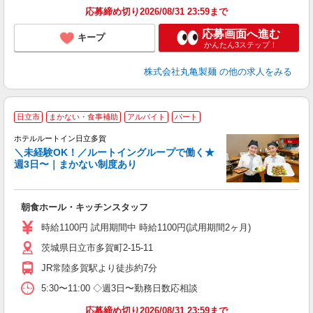
応募締め切り2026/08/31 23:59まで
応募画面へ進む
キープ
かんたん3ステップ！
株式会社丸亀製麺
の他の求人をみる
日立市
まかない・食事補助
アルバイト
パート
ホテルルートイン日立多賀
＼未経験OK！／ルートイングループで働く★
週3日〜｜まかない制度あり
履
迎
躍
朝食ホール・キッチンスタッフ
早
交
時給1100円 試用期間中 時給1100円(試用期間2ヶ月)
社
茨城県日立市多賀町2-15-11
JR常陸多賀駅より徒歩約7分
5:30〜11:00 ◇週3日〜勤務日数応相談
応募締め切り2026/08/31 23:59まで