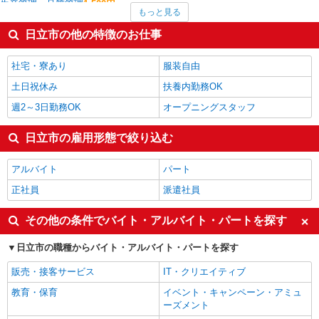
生産管理・品質管理
1,500円
もっと見る
システムエンジニア・プログラマー
1,500円
その他介護・福祉
1,500円
日立市の他の特徴のお仕事
建築・土木・設備
1,500円
看護師・保健師・看護助手・助産師
1,490円
社宅・寮あり
服装自由
日立市の他の職種の平均時給を見る
土日祝休み
扶養内勤務OK
週2～3日勤務OK
オープニングスタッフ
日立市の雇用形態で絞り込む
アルバイト
パート
正社員
派遣社員
その他の条件でバイト・アルバイト・パートを探す
日立市の職種からバイト・アルバイト・パートを探す
販売・接客サービス
IT・クリエイティブ
教育・保育
イベント・キャンペーン・アミュ
ーズメント