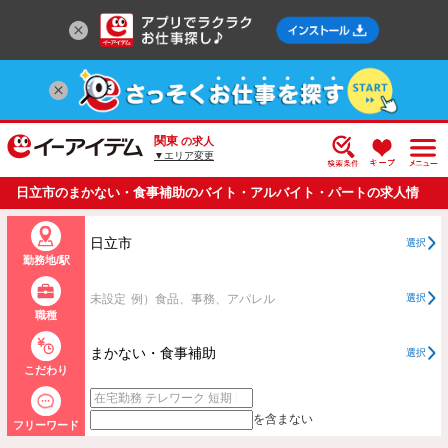
関東
の求人
▼エリア変更
日立市のまかない・食事補助のバイト・アルバイト・パートの求人情
報一覧
日立市
選択
勤務地/駅
未設定
例）食品、事務、アパレル
選択
職種
まかない・食事補助
選択
こだわり
を含まない
フリーワード