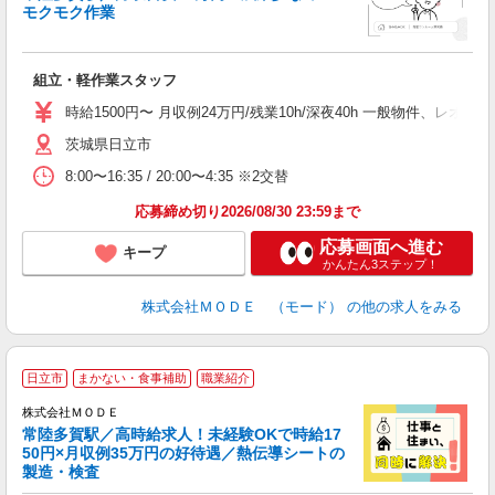
モクモク作業
っ
組立・軽作業スタッフ
入
場
時給1500円〜 月収例24万円/残業10h/深夜40h 一般物件、レ
者
茨城県日立市
リ
問
8:00〜16:35 / 20:00〜4:35 ※2交替
り
土
応募締め切り2026/08/30 23:59まで
応募画面へ進む
キープ
かんたん3ステップ！
株式会社ＭＯＤＥ （モード）
の他の求人をみる
日立市
まかない・食事補助
職業紹介
株式会社ＭＯＤＥ
常陸多賀駅／高時給求人！未経験OKで時給17
50円×月収例35万円の好待遇／熱伝導シートの
製造・検査