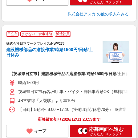
かんたん3ステップ！
株式会社アスカ
の他の求人をみる
■
日立市
まかない・食事補助
派遣社員
株式会社日本ワークプレイス/NWP278
建設機械部品の溶接作業/時給1500円/日勤/土
だ
日休み
有
【茨城県日立市】建設機械部品の溶接作業/時給1500円/日勤/土日休み
即
（
時給1500円
髪
茨城県日立市石名坂町 車・バイク・自転車通勤OK（無料駐車場有 ※
交
JR常磐線「大甕駅」より車10分
【日勤】5勤2休 8:00〜17:10（実働8時間/休憩70分） ※残業目安：0
応募締め切り2026/12/31 23:59まで
応募画面へ進む
キープ
かんたん3ステップ！