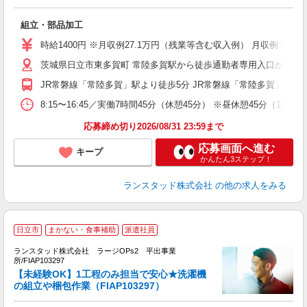
以
組立・部品加工
時給1400円 ※月収例27.1万円（残業等含む収入例） 月収例:27
茨城県日立市東多賀町 常陸多賀駅から徒歩通勤者専用入口がある
JR常磐線「常陸多賀」駅より徒歩5分 JR常磐線「常陸多賀」駅より
8:15〜16:45／実働7時間45分（休憩45分） ※昼休憩45分（
応募締め切り2026/08/31 23:59まで
応募画面へ進む
キープ
かんたん3ステップ！
ランスタッド株式会社
の他の求人をみる
日立市
まかない・食事補助
派遣社員
ランスタッド株式会社 ラージOPs2 平出事業
メ
所/FIAP103297
【未経験OK】1工程のみ担当で安心★洗濯機
の組立や梱包作業（FIAP103297）
ン