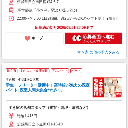
茨城県日立市田尻町4-6-7
勤
社
JR常磐線「小木津」駅より徒歩21分
22:00〜翌5:00 1日2時間、週2日からOKのシフト制！ ●扶養内勤務
応募締め切り2026/08/31 23:59まで
応募画面へ進む
キープ
かんたん3ステップ！
すき家
の他の求人をみる
日立市
まかない・食事補助
アルバイト
パート
すき家 6号日立金沢店
学生・フリーター活躍中！高時給が魅力の深夜
バイト♪夜型人間大集合*☆彡･.｡
つ
すき家の店舗スタッフ（接客・調理・清掃など）
履
ミ
時給1,413円
～
茨城県日立市金沢町1-13-10
勤