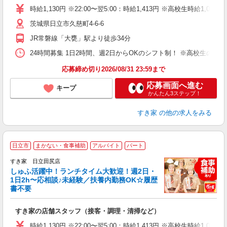
タ
時給1,130円 ※22:00〜翌5:00：時給1,413円 ※高校生時給1,074
（
茨城県日立市久慈町4-6-6
夜
事
JR常磐線「大甕」駅より徒歩34分
24時間募集 1日2時間、週2日からOKのシフト制！ ※高校生のシ
応募締め切り2026/08/31 23:59まで
応募画面へ進む
キープ
かんたん3ステップ！
すき家
の他の求人をみる
≪
日立市
まかない・食事補助
アルバイト
パート
すき家 日立田尻店
しゅふ活躍中！ランチタイム大歓迎！週2日・
安
1日2h〜応相談♪未経験／扶養内勤務OK☆履歴
書不要
の
すき家の店舗スタッフ（接客・調理・清掃など）
履
タ
時給1,130円 ※22:00〜翌5:00：時給1,413円 ※高校生時給1,074