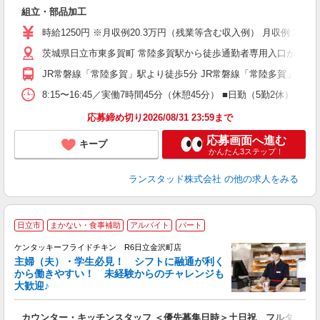
未
組立・部品加工
時給1250円 ※月収例20.3万円（残業等含む収入例） 月収例:20
茨城県日立市東多賀町 常陸多賀駅から徒歩通勤者専用入口がある
JR常磐線「常陸多賀」駅より徒歩5分 JR常磐線「常陸多賀」駅より
8:15〜16:45／実働7時間45分（休憩45分） ■日勤（5勤2休）
応募締め切り2026/08/31 23:59まで
応募画面へ進む
キープ
かんたん3ステップ！
ランスタッド株式会社
の他の求人をみる
日立市
まかない・食事補助
アルバイト
パート
ケンタッキーフライドチキン R6日立金沢町店
主婦（夫）・学生必見！ シフトに融通が利く
から働きやすい！ 未経験からのチャレンジも
大歓迎♪
見
カウンター・キッチンスタッフ ＜優先募集日時＞土日祝 フルタイム