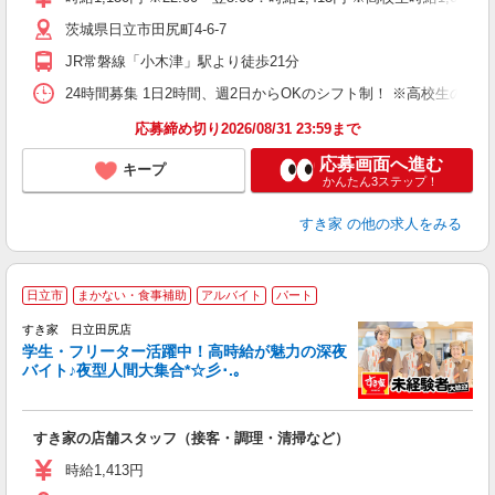
（
茨城県日立市田尻町4-6-7
夜
事
JR常磐線「小木津」駅より徒歩21分
24時間募集 1日2時間、週2日からOKのシフト制！ ※高校生のシ
応募締め切り2026/08/31 23:59まで
応募画面へ進む
キープ
かんたん3ステップ！
すき家
の他の求人をみる
日立市
まかない・食事補助
アルバイト
パート
すき家 日立田尻店
学生・フリーター活躍中！高時給が魅力の深夜
バイト♪夜型人間大集合*☆彡･.｡
つ
すき家の店舗スタッフ（接客・調理・清掃など）
履
ミ
時給1,413円
～