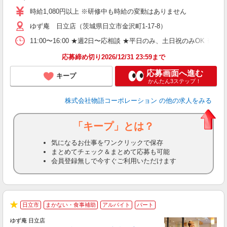
活
時給1,080円以上 ※研修中も時給の変動はありません
（
ゆず庵 日立店（茨城県日立市金沢町1-17-8）
n
の
11:00〜16:00 ★週2日〜応相談 ★平日のみ、土日祝のみO
グ
割
応募締め切り2026/12/31 23:59まで
応募画面へ進む
キープ
かんたん3ステップ！
株式会社物語コーポレーション
の他の求人をみる
「キープ」とは？
気になるお仕事をワンクリックで保存
まとめてチェック＆まとめて応募も可能
会員登録無しで今すぐご利用いただけます
日立市
まかない・食事補助
アルバイト
パート
★
ゆず庵 日立店