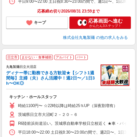
平日9:00〜22:00 土日祝8:30〜23:00の間で、週1日
フ
応募締め切り2026/08/31 23:59まで
応募画面へ進む
キープ
かんたん3ステップ！
株式会社丸亀製麺
の他の求人をみる
日立市
まかない・食事補助
アルバイト
パート
丸亀製麺日立大沼店
ディナー帯に勤務できる方歓迎★【シフト1週
間毎】主婦（夫）さん活躍中！週2日〜／1日3
h〜OK◎
ル
キッチン・ホールスタッフ
入
者
時給1100円〜 ☆22時以降は時給25％UP（深夜割増有）
歓
茨城県日立市大沼町２－２０－６
～
り
R6陸前浜街道沿い。茨城県自動車学校日立校近く ★車・バイク
O
平
平日18:00〜22:00 土日祝8:30〜23:00の間で、週2
型