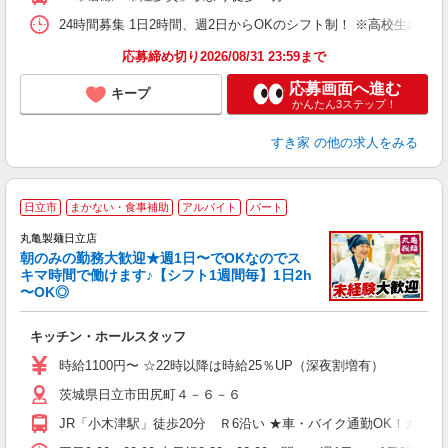
24時間募集 1日2時間、週2日からOKのシフト制！ ※高校生のシ
応募締め切り2026/08/31 23:59まで
応募画面へ進む
キープ
かんたん3ステップ！
すき家
の他の求人をみる
日立市
まかない・食事補助
アルバイト
パート
丸亀製麺日立店
朝のみの勤務大歓迎★週1日〜でOKなのでス
キマ時間で働けます♪【シフト1週間毎】1日2h
〜OK◎
ル
キッチン・ホールスタッフ
入
者
時給1100円〜 ☆22時以降は時給25％UP（深夜割増有）
歓
茨城県日立市田尻町４－６－６
～
り
JR「小木津駅」徒歩20分 Ｒ6沿い ★車・バイク通勤OK！ガ
務