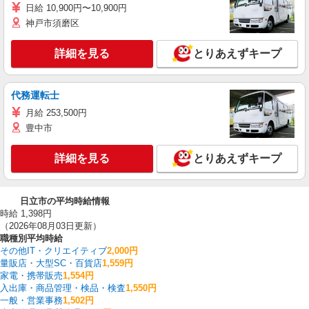
日給 10,900円〜10,900円
神戸市須磨区
詳細を見る
とりあえずキープ
代務運転士
月給 253,500円
豊中市
詳細を見る
とりあえずキープ
日立市の平均時給情報
時給 1,398円
（2026年08月03日更新）
職種別平均時給
その他IT・クリエイティブ
2,000円
量販店・大型SC・百貨店
1,559円
家電・携帯販売
1,554円
入出庫・商品管理・検品・検査
1,550円
一般・営業事務
1,502円