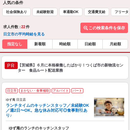
人気の条件
社会保険あり
未経験歓迎
車通勤OK
交通費支給
フリータ
求人件数 :
22
件
この検索条件を保存
日立市の平均時給を見る
指定なし
新着順
時給順
日給順
月給順
【茨城県】６月に本格稼働したばかり！つくば市の新物流セン
PR
ター 食品ルート配送業務
日立市
まかない・食事補助
アルバイト
パート
で
ゆず庵 日立店
ランチタイムのキッチンスタッフ／未経験OK
／週2日〜OK。急な休み対応可◎食事割引あ
り♪
お
ゆず庵のランチのキッチンスタッフ
入