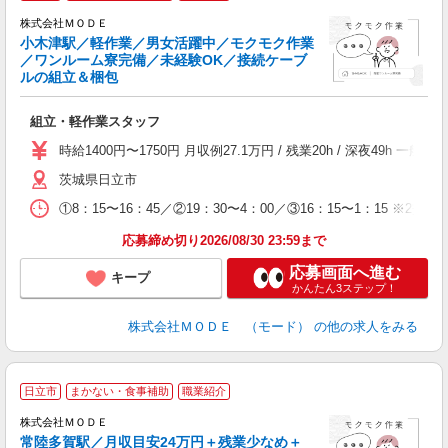
株式会社ＭＯＤＥ
小木津駅／軽作業／男女活躍中／モクモク作業
／ワンルーム寮完備／未経験OK／接続ケーブ
ルの組立＆梱包
っ
組立・軽作業スタッフ
入
場
時給1400円〜1750円 月収例27.1万円 / 残業20h / 深夜4
者
茨城県日立市
リ
問
①8：15〜16：45／②19：30〜4：00／③16：15〜1：15
り
土
応募締め切り2026/08/30 23:59まで
応募画面へ進む
キープ
かんたん3ステップ！
株式会社ＭＯＤＥ （モード）
の他の求人をみる
日立市
まかない・食事補助
職業紹介
株式会社ＭＯＤＥ
常陸多賀駅／月収目安24万円＋残業少なめ＋