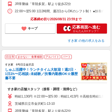
社
JR常磐線「常陸多賀」駅より徒歩22分
22:00〜翌5:00 1日2時間、週2日からOKのシフト制！ ●扶養内勤務
応募締め切り2026/08/31 23:59まで
応募画面へ進む
キープ
かんたん3ステップ！
すき家
の他の求人をみる
≪
日立市
まかない・食事補助
アルバイト
パート
すき家 6号日立金沢店
しゅふ活躍中！ランチタイム大歓迎！週2日・
安
1日2h〜応相談♪未経験／扶養内勤務OK☆履歴
書不要
の
すき家の店舗スタッフ（接客・調理・清掃など）
履
タ
時給1,130円 ※22:00〜翌5:00：時給1,413円 ※高校生時給1,074
（
茨城県日立市金沢町1-13-10
夜
事
JR常磐線「常陸多賀」駅より徒歩22分