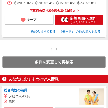
問
①8:00〜16:35 ②20:00〜4:35 ③15:50〜0:25 ④23:55〜8:30 ※2交
り
土
応募締め切り2026/08/30 23:59まで
応募画面へ進む
キープ
かんたん3ステップ！
株式会社ＭＯＤＥ （モード）
の他の求人をみる
1／1
条件を変更して再検索
あなたにおすすめの求人情報
総合病院の清掃
月給 257,400円
港区