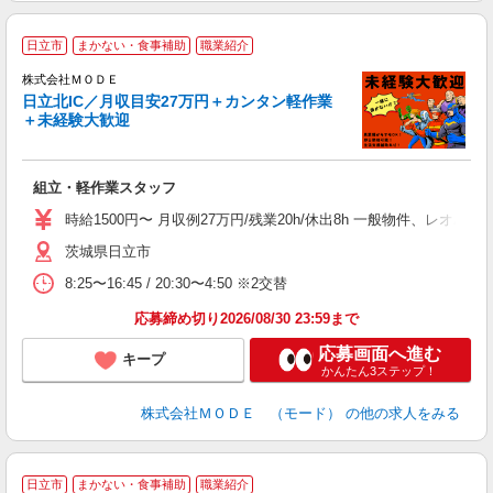
日立市
まかない・食事補助
職業紹介
株式会社ＭＯＤＥ
日立北IC／月収目安27万円＋カンタン軽作業
＋未経験大歓迎
っ
組立・軽作業スタッフ
入
場
時給1500円〜 月収例27万円/残業20h/休出8h 一般物件、レオ
者
茨城県日立市
リ
問
8:25〜16:45 / 20:30〜4:50 ※2交替
り
土
応募締め切り2026/08/30 23:59まで
応募画面へ進む
キープ
かんたん3ステップ！
株式会社ＭＯＤＥ （モード）
の他の求人をみる
日立市
まかない・食事補助
職業紹介