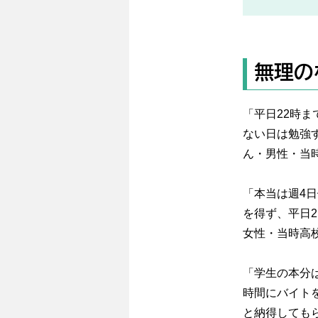
無理の
「平日22時
ない日は勉強
ん・男性・当
「本当は週4
を得ず、平日
女性・当時高
「学生の本分
時間にバイト
と納得しても