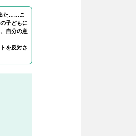
出た……こ
分の子どもに
の、自分の意
イトを反対さ