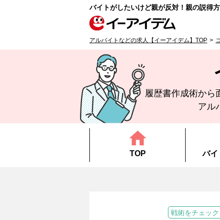
バイトがしたいけど親が反対！親の説得方
アルバイトなどの求人【イーアイデム】TOP
履歴書作成術から
アル
TOP
バイ
戦術をチェック