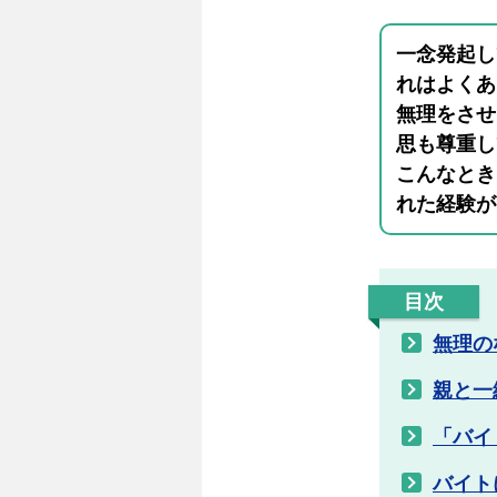
一念発起し
れはよくあ
無理をさせ
思も尊重し
こんなとき
れた経験が
目次
無理の
親と一
「バイ
バイト