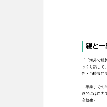
親と一
「『海外で服
っくり話して
性・当時専門
「卒業までの
終的には自力
高校生）