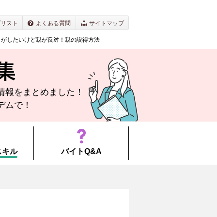
プリスト
よくある質問
サイトマップ
トがしたいけど親が反対！親の説得方法
集
情報を
まとめました！
デムで！
スキル
バイトQ&A