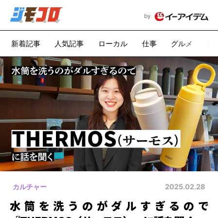
by
新着記事
人気記事
ローカル
仕事
グルメ
漫
カルチャー
2025.02.28
水筒を洗うのがダルすぎるので