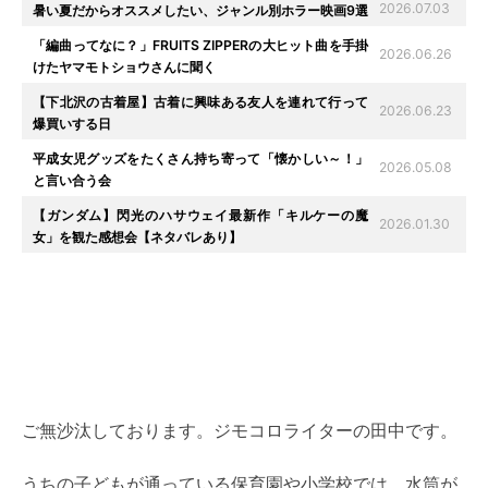
2026.07.03
暑い夏だからオススメしたい、ジャンル別ホラー映画9選
「編曲ってなに？」FRUITS ZIPPERの大ヒット曲を手掛
2026.06.26
けたヤマモトショウさんに聞く
【下北沢の古着屋】古着に興味ある友人を連れて行って
2026.06.23
爆買いする日
平成女児グッズをたくさん持ち寄って「懐かしい～！」
2026.05.08
と言い合う会
【ガンダム】閃光のハサウェイ最新作「キルケーの魔
2026.01.30
女」を観た感想会【ネタバレあり】
ご無沙汰しております。ジモコロライターの田中です。
うちの子どもが通っている保育園や小学校では、水筒が