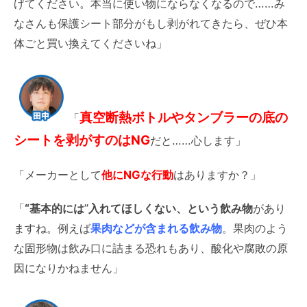
げてください。本当に使い物にならなくなるので……み
なさんも保護シート部分がもし剥がれてきたら、ぜひ本
体ごと買い換えてくださいね」
真空断熱ボトルやタンブラーの底の
「
シートを剥がすのはNG
だと……心します」
「メーカーとして
他にNGな行動
はありますか？」
「
“基本的には
”
入れてほしくない、という飲み物
があり
ますね。例えば
果肉などが含まれる飲み物
。果肉のよう
な固形物は飲み口に詰まる恐れもあり、酸化や腐敗の原
因になりかねません」