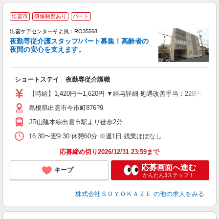
出雲市
研修制度あり
パート
出雲ケアセンターそよ風：RO35568
夜勤専従介護スタッフ/パート募集！高齢者の
夜間の安心を支えます。
す
入
ショートステイ 夜勤専従介護職
中
り
【時給】1,420円〜1,620円 ▼給与詳細 処遇改善手当：220円/
ー
島根県出雲市今市町876?9
髭
績
JR山陰本線出雲市駅より徒歩2分
16:30〜翌9:30 休憩60分 ※週1日 残業ほぼなし
応募締め切り2026/12/31 23:59まで
応募画面へ進む
キープ
かんたん3ステップ！
株式会社ＳＯＹＯＫＡＺＥ
の他の求人をみる