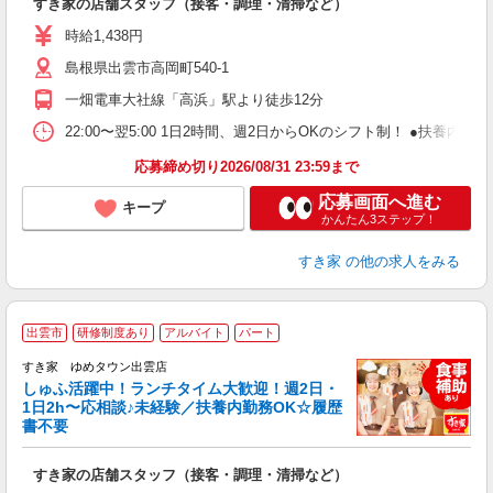
すき家の店舗スタッフ（接客・調理・清掃など）
履
ミ
時給1,438円
～
島根県出雲市高岡町540-1
勤
社
一畑電車大社線「高浜」駅より徒歩12分
22:00〜翌5:00 1日2時間、週2日からOKのシフト制！ ●扶養内勤務
応募締め切り2026/08/31 23:59まで
応募画面へ進む
キープ
かんたん3ステップ！
すき家
の他の求人をみる
≪
出雲市
研修制度あり
アルバイト
パート
すき家 ゆめタウン出雲店
しゅふ活躍中！ランチタイム大歓迎！週2日・
安
1日2h〜応相談♪未経験／扶養内勤務OK☆履歴
書不要
の
すき家の店舗スタッフ（接客・調理・清掃など）
履