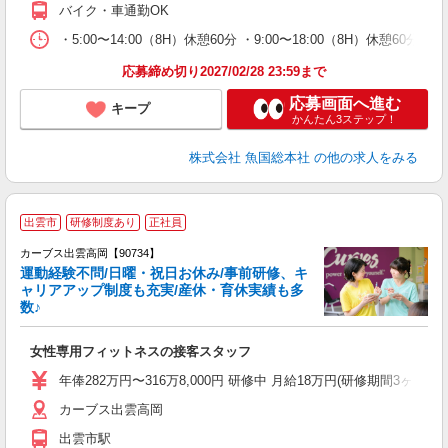
バイク・車通勤OK
・5:00〜14:00（8H）休憩60分 ・9:00〜18:00（8H）休憩60分
応募締め切り2027/02/28 23:59まで
応募画面へ進む
キープ
かんたん3ステップ！
株式会社 魚国総本社
の他の求人をみる
出雲市
研修制度あり
正社員
カーブス出雲高岡【90734】
運動経験不問/日曜・祝日お休み/事前研修、キ
ャリアアップ制度も充実/産休・育休実績も多
数♪
て
女性専用フィットネスの接客スタッフ
ボ
年俸282万円〜316万8,000円 研修中 月給18万円(研修期間3ヶ月 
カーブス出雲高岡
出雲市駅