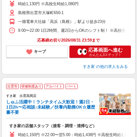
タ
時給1,130円 ※高校生時給1,080円
（
島根県出雲市大塚町650-1
通
社
一畑電車大社線「高浜（島根）」駅より徒歩23分
9:00〜22:00 1日2時間、週2日からOKのシフト制！ ※高校生
応募締め切り2026/08/31 23:59まで
応募画面へ進む
キープ
かんたん3ステップ！
すき家
の他の求人をみる
≪
出雲市
研修制度あり
アルバイト
パート
すき家 出雲高岡店
しゅふ活躍中！ランチタイム大歓迎！週2日・
安
1日2h〜応相談♪未経験／扶養内勤務OK☆履歴
書不要
の
すき家の店舗スタッフ（接客・調理・清掃など）
履
タ
時給1,150円 ※22:00〜翌5:00：時給1,438円 ※高校生時給1,130