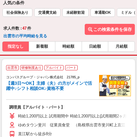
人気の条件
社会保険あり
交通費支給
未経験歓迎
車通勤OK
ミドル（
求人件数 :
47
件
この検索条件を保存
出雲市の平均時給を見る
指定なし
新着順
時給順
日給順
月給順
出雲市
研修制度あり
アルバイト
パート
コンパスグループ・ジャパン株式会社 21785_p
く
【週3日〜OK】主婦（夫）の方がメインで活
躍中♪シフト相談OK♪資格不要
大
調理員【アルバイト・パート】
入
歓
時給1,200円以上 試用期間中 時給1,200円以上(試用期間2ヶ月
～
ゆめタウン斐川 従業員食堂 （島根県出雲市斐川町上直江１３
用
禁
直江駅から徒歩8分
K