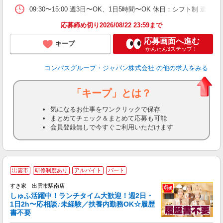
09:30〜15:00 週3日〜OK、1日5時間〜OK 休日：シフト制 週
応募締め切り2026/08/22 23:59まで
応募画面へ進む
キープ
かんたん3ステップ！
コンパスグループ・ジャパン株式会社
の他の求人をみる
「キープ」とは？
気になるお仕事をワンクリックで保存
まとめてチェック＆まとめて応募も可能
会員登録無しで今すぐご利用いただけます
≪
出雲市
研修制度あり
アルバイト
パート
すき家 出雲市駅南店
しゅふ活躍中！ランチタイム大歓迎！週2日・
安
1日2h〜応相談♪未経験／扶養内勤務OK☆履歴
書不要