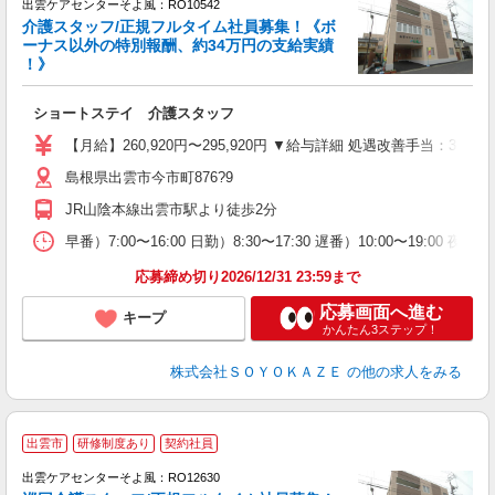
出雲ケアセンターそよ風：RO10542
介護スタッフ/正規フルタイム社員募集！《ボ
ーナス以外の特別報酬、約34万円の支給実績
！》
す
入
ショートステイ 介護スタッフ
中
り
【月給】260,920円〜295,920円 ▼給与詳細 処遇改善手当：35
者
島根県出雲市今市町876?9
車
実
JR山陰本線出雲市駅より徒歩2分
早番）7:00〜16:00 日勤）8:30〜17:30 遅番）10:00〜19:00 夜
応募締め切り2026/12/31 23:59まで
応募画面へ進む
キープ
かんたん3ステップ！
株式会社ＳＯＹＯＫＡＺＥ
の他の求人をみる
出雲市
研修制度あり
契約社員
出雲ケアセンターそよ風：RO12630