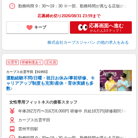
勤務時間 9：30〜19：30 ※一部、勤務時間が異なる店舗がございま
応募締め切り2026/08/31 23:59まで
応募画面へ進む
キープ
かんたん3ステップ！
株式会社カーブスジャパン
の他の求人をみる
出雲市
研修制度あり
正社員
カーブス出雲平田【91955】
運動経験不問/日曜・祝日お休み/事前研修、キ
ャリアアップ制度も充実/産休・育休実績も多
数♪
て
女性専用フィットネスの接客スタッフ
ボ
年俸282万円〜316万8,000円 研修中 月給18万円(研修期間3ヶ月 
カーブス出雲平田
雲州平田駅
勤務時間 9：30〜19：30 ※一部、勤務時間が異なる店舗がございま