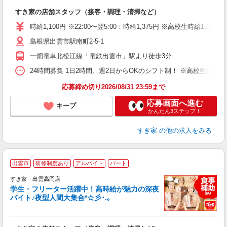
の
すき家の店舗スタッフ（接客・調理・清掃など）
履
タ
時給1,100円 ※22:00〜翌5:00：時給1,375円 ※高校生時給1,050
（
島根県出雲市駅南町2-5-1
夜
事
一畑電車北松江線「電鉄出雲市」駅より徒歩3分
24時間募集 1日2時間、週2日からOKのシフト制！ ※高校生のシ
応募締め切り2026/08/31 23:59まで
応募画面へ進む
キープ
かんたん3ステップ！
すき家
の他の求人をみる
出雲市
研修制度あり
アルバイト
パート
すき家 出雲高岡店
学生・フリーター活躍中！高時給が魅力の深夜
バイト♪夜型人間大集合*☆彡･.｡
つ