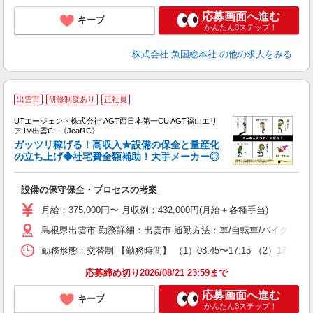
応募画面へ進む
キープ
かんたん3ステップ！
株式会社 魚国総本社
の他の求人をみる
出雲市
研修制度あり
正社員
UTエージェント株式会社 AGT西日本第一CU AGT福山エリ
ア IM出雲CL 《Jeaf1C》
ガッツリ稼げる！高収入★設備の保全と量産化
の立ち上げ◆社宅費全額補助！大手メーカー◎
部
設備の保守保全・プロセスの考案
入
場
月給：375,000円〜 月収例：432,000円(月給＋各種手当)
タ
島根県出雲市 勤務詳細：出雲市 通勤方法：車/自転車/バイク 最
休
場
勤務形態：交替制 【勤務時間】 （1）08:45〜17:15 （2）17:
通
り
応募締め切り2026/08/21 23:59まで
応募画面へ進む
キープ
かんたん3ステップ！