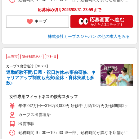
応募締め切り2026/08/31 23:59まで
応募画面へ進む
キープ
かんたん3ステップ！
株式会社カーブスジャパン
の他の求人をみる
出雲市
研修制度あり
正社員
カーブス出雲塩冶【91687】
運動経験不問/日曜・祝日お休み/事前研修、キ
ャリアアップ制度も充実/産休・育休実績も多
数♪
て
女性専用フィットネスの接客スタッフ
ボ
年俸282万円〜316万8,000円 研修中 月給18万円(研修期間3ヶ月 
カーブス出雲塩冶
出雲市駅
勤務時間 9：30〜19：30 ※一部、勤務時間が異なる店舗がございま