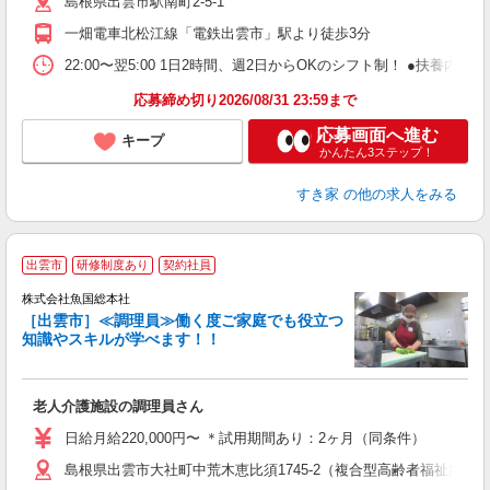
島根県出雲市駅南町2-5-1
勤
社
一畑電車北松江線「電鉄出雲市」駅より徒歩3分
22:00〜翌5:00 1日2時間、週2日からOKのシフト制！ ●扶養内勤務
応募締め切り2026/08/31 23:59まで
応募画面へ進む
キープ
かんたん3ステップ！
すき家
の他の求人をみる
出雲市
研修制度あり
契約社員
し
株式会社魚国総本社
［出雲市］≪調理員≫働く度ご家庭でも役立つ
知識やスキルが学べます！！
を
経
老人介護施設の調理員さん
夕
日給月給220,000円〜 ＊試用期間あり：2ヶ月（同条件）
島根県出雲市大社町中荒木恵比須1745-2（複合型高齢者福祉施設