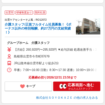
出雲市
研修制度あり
契約社員
出雲ケアセンターそよ風：RO12072
介護スタッフ/正規フルタイム社員募集！《ボ
ーナス以外の特別報酬、約27万円の支給実績
！》
す
入
グループホーム 介護スタッフ
中
り
【月給】260,920円〜295,920円 ▼給与詳細 処遇改善手当：35
者
島根県出雲市今市町876?9
車
実
JR山陰本線出雲市駅より徒歩2分
早番）7:00〜16:00 日勤）8:30〜17:30 遅番）10:00〜19:00 夜
応募締め切り2026/12/31 23:59まで
応募画面へ進む
キープ
かんたん3ステップ！
株式会社ＳＯＹＯＫＡＺＥ
の他の求人をみる