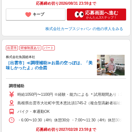
応募締め切り2026/08/31 23:59まで
応募画面へ進む
キープ
かんたん3ステップ！
株式会社カーブスジャパン
の他の求人をみる
出雲市
研修制度あり
パート
株式会社魚国総本社
全
［出雲市］≪調理補助≫お皿の空っぽは、「美
味しかったよ」の合図
軽
未
調理補助
昼
与
時給1050円〜1100円 ※経験・能力による ＊試用期間あり：2ヶ
島根県出雲市大社町中荒木恵比須1745-2（複合型高齢者福祉施設
バイク・車通勤OK
・6:00〜10:30（4H）休憩30分 ・7:00〜11:30（4H）休憩30分 ・1
応募締め切り2027/02/28 23:59まで