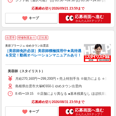
シフト制（選択可能） (1) 05:30〜09:30 (2) 05:30〜14
応募締め切り2026/09/21 23:59まで
応募画面へ進む
キープ
かんたん3ステップ！
出雲市
研修制度あり
正社員
美容プラージュ ゆめタウン出雲店
［美容師免許必須］美容師積極採用中★高待遇
＆安定！動画オペレーションマニュアルあり！
募
給
歩
美容師（スタイリスト）
入
資
月給270,160円〜299,200円＋売上特別手当 ※能力による ★
ブ
島根県出雲市大塚町650-1 ゆめタウン出雲内
自
ク
8:45〜19:15 ※店舗により異なる ●基本残業なし ほぼ残業
あ
応募締め切り2026/08/31 23:59まで
支
応募画面へ進む
キープ
かんたん3ステップ！