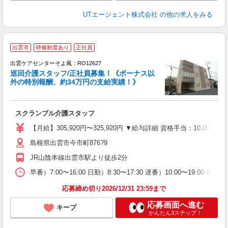
UTエージェント株式会社
の他の求人をみる
出雲市
研修制度あり
正社員
出雲ケアセンターそよ風：RO12627
巡回介護スタッフ/正社員募集！《ボーナス以
外の特別報酬、約34万円の支給実績！》
す
入
スクランブル介護スタッフ
中
り
【月給】305,920円〜325,920円 ▼給与詳細 資格手当：10,0
島根県出雲市今市町876?9
支
JR山陰本線出雲市駅より徒歩2分
イ
休
早番）7:00〜16:00 日勤）8:30〜17:30 遅番）10:00〜19:00 夜勤）
応募締め切り2026/12/31 23:59まで
応募画面へ進む
キープ
かんたん3ステップ！