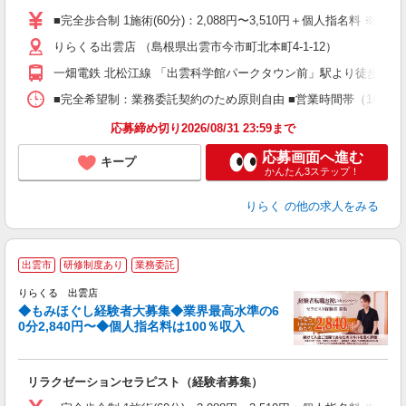
た
■完全歩合制 1施術(60分)：2,088円〜3,510円＋個人指名料 ※
主
りらくる出雲店 （島根県出雲市今市町北本町4-1-12）
躍
額
一畑電鉄 北松江線 「出雲科学館パークタウン前」駅より徒歩12分
間
ス
■完全希望制：業務委託契約のため原則自由 ■営業時間帯（10:00
K.
応募締め切り2026/08/31 23:59まで
応募画面へ進む
キープ
かんたん3ステップ！
りらく
の他の求人をみる
◆
出雲市
研修制度あり
業務委託
円
りらくる 出雲店
◆もみほぐし経験者大募集◆業界最高水準の6
0分2,840円〜◆個人指名料は100％収入
に
間
リラクゼーションセラピスト（経験者募集）
入
た