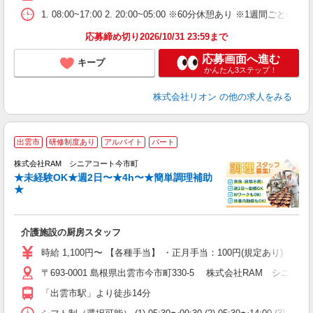
1. 08:00~17:00 2. 20:00~05:00 ※60分休憩あり ※1週間ごとの2
応募締め切り2026/10/31 23:59まで
応募画面へ進む
キープ
かんたん3ステップ！
株式会社リオン
の他の求人をみる
出雲市
研修制度あり
アルバイト
パート
未
業
株式会社RAM シニアコート今市町
★未経験OK★週2日〜★4h〜★簡単調理補助
★
の
介護施設の厨房スタッフ
即
格
時給 1,100円〜 【各種手当】 ・正月手当：100円(規定あり)
ル
〒693-0001 島根県出雲市今市町330-5 株式会社RAM シニア
躍
の
「出雲市駅」より徒歩14分
K
保