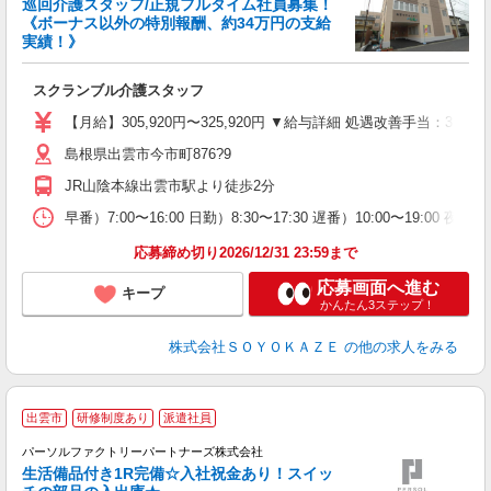
巡回介護スタッフ/正規フルタイム社員募集！
《ボーナス以外の特別報酬、約34万円の支給
実績！》
す
入
スクランブル介護スタッフ
中
り
【月給】305,920円〜325,920円 ▼給与詳細 処遇改善手当：35
深
島根県出雲市今市町876?9
バ
員
JR山陰本線出雲市駅より徒歩2分
早番）7:00〜16:00 日勤）8:30〜17:30 遅番）10:00〜19:00 夜勤）
応募締め切り2026/12/31 23:59まで
応募画面へ進む
キープ
かんたん3ステップ！
株式会社ＳＯＹＯＫＡＺＥ
の他の求人をみる
出雲市
研修制度あり
派遣社員
パーソルファクトリーパートナーズ株式会社
生活備品付き1R完備☆入社祝金あり！スイッ