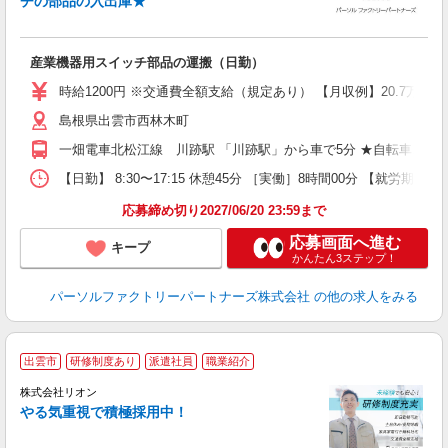
チの部品の入出庫★
る
未
不
産業機器用スイッチ部品の運搬（日勤）
社
時給1200円 ※交通費全額支給（規定あり） 【月収例】20.7万円（
島根県出雲市西林木町
一畑電車北松江線 川跡駅 「川跡駅」から車で5分 ★自転車、バ
【日勤】 8:30〜17:15 休憩45分 ［実働］8時間00分 【就労期間
応募締め切り2027/06/20 23:59まで
応募画面へ進む
キープ
かんたん3ステップ！
パーソルファクトリーパートナーズ株式会社
の他の求人をみる
出雲市
研修制度あり
派遣社員
職業紹介
株式会社リオン
やる気重視で積極採用中！
い
入