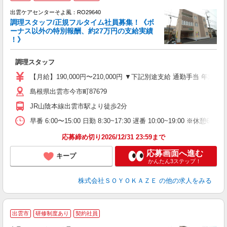
出雲ケアセンターそよ風：RO29640
調理スタッフ/正規フルタイム社員募集！《ボ
ーナス以外の特別報酬、約27万円の支給実績
！》
月
入
調理スタッフ
中
り
【月給】190,000円〜210,000円 ▼下記別途支給 通勤手当 年末
昼
島根県出雲市今市町876?9
績
JR山陰本線出雲市駅より徒歩2分
早番 6:00〜15:00 日勤 8:30~17:30 遅番 10:00~19:00 ※休憩6
応募締め切り2026/12/31 23:59まで
応募画面へ進む
キープ
かんたん3ステップ！
株式会社ＳＯＹＯＫＡＺＥ
の他の求人をみる
出雲市
研修制度あり
契約社員