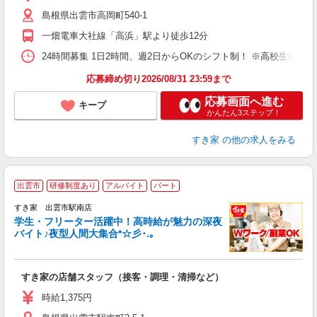
（
島根県出雲市高岡町540-1
夜
事
一畑電車大社線「高浜」駅より徒歩12分
24時間募集 1日2時間、週2日からOKのシフト制！ ※高校生のシ
応募締め切り2026/08/31 23:59まで
応募画面へ進む
キープ
かんたん3ステップ！
すき家
の他の求人をみる
出雲市
研修制度あり
アルバイト
パート
すき家 出雲市駅南店
学生・フリーター活躍中！高時給が魅力の深夜
バイト♪夜型人間大集合*☆彡･.｡
つ
すき家の店舗スタッフ（接客・調理・清掃など）
履
ミ
時給1,375円
～