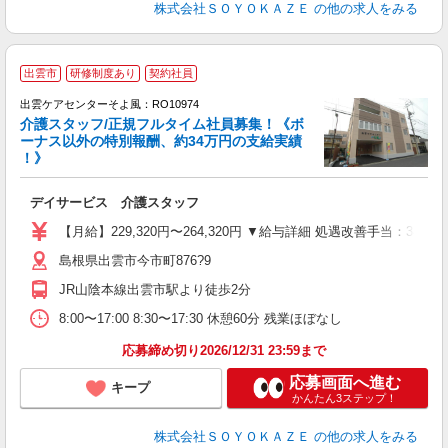
株式会社ＳＯＹＯＫＡＺＥ
の他の求人をみる
出雲市
研修制度あり
契約社員
出雲ケアセンターそよ風：RO10974
介護スタッフ/正規フルタイム社員募集！《ボ
ーナス以外の特別報酬、約34万円の支給実績
！》
す
入
デイサービス 介護スタッフ
中
り
【月給】229,320円〜264,320円 ▼給与詳細 処遇改善手当：3
者
島根県出雲市今市町876?9
K
社
JR山陰本線出雲市駅より徒歩2分
8:00〜17:00 8:30〜17:30 休憩60分 残業ほぼなし
応募締め切り2026/12/31 23:59まで
応募画面へ進む
キープ
かんたん3ステップ！
株式会社ＳＯＹＯＫＡＺＥ
の他の求人をみる