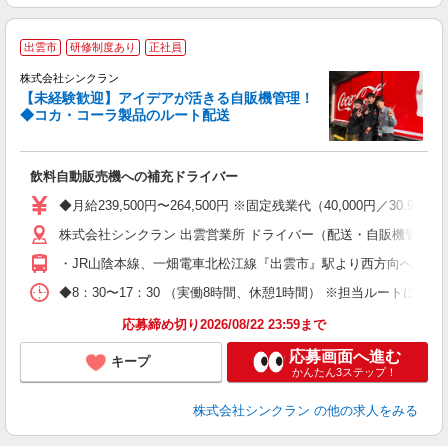
出雲市
研修制度あり
正社員
株式会社シンクラン
【未経験歓迎】アイデアが活きる自販機管理！
◆コカ・コーラ製品のルート配送
も
飲料自動販売機への補充ドライバー
入
ー
◆月給239,500円〜264,500円 ※固定残業代（40,000
株式会社シンクラン 出雲営業所 ドライバー（配送・自販機管理）部
ど
・JR山陰本線、一畑電車北松江線『出雲市』駅より西方向へ車で5
◆8：30〜17：30 （実働8時間、休憩1時間） ※担当ルートに
応募締め切り2026/08/22 23:59まで
応募画面へ進む
キープ
かんたん3ステップ！
株式会社シンクラン
の他の求人をみる