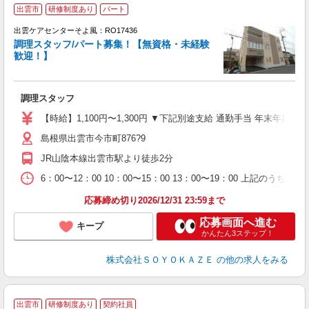
出雲市
研修制度あり
パート
出雲ケアセンターそよ風：RO17436
調理スタッフ/パート募集！【無資格・未経験
歓迎！】
月
入
調理スタッフ
中
り
【時給】1,100円〜1,300円 ▼下記別途支給 通勤手当 年末年始手
歓
島根県出雲市今市町876?9
O
JR山陰本線出雲市駅より徒歩2分
6：00〜12：00 10：00〜15：00 13：00〜19：00 上記のう
応募締め切り2026/12/31 23:59まで
応募画面へ進む
キープ
かんたん3ステップ！
株式会社ＳＯＹＯＫＡＺＥ
の他の求人をみる
出雲市
研修制度あり
契約社員