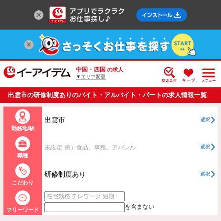
中国・四国
の求人
▼エリア変更
出雲市の研修制度ありのバイト・アルバイト・パートの求人情報一覧
出雲市
選択
勤務地/駅
未設定
例）食品、事務、アパレル
選択
職種
研修制度あり
選択
こだわり
を含まない
フリーワード