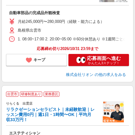
場
タ
自動車部品の完成品外観検査
額
業
月給245,000円〜280,000円（経験・能力による）
あ
島根県出雲市
1. 08:00~17:00 2. 20:00~05:00 ※60分休憩あり ※1週間ごとの2
応募締め切り2026/10/31 23:59まで
応募画面へ進む
キープ
かんたん3ステップ！
株式会社リオン
の他の求人をみる
出雲市
研修制度あり
業務委託
りらくる 出雲店
学
リラクゼーションセラピスト｜未経験歓迎｜レ
ッスン費用0円｜週1日・1時間〜OK｜平均月
収33万円！
目
エステティシャン
入