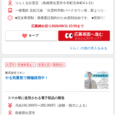
りらくる出雲店 （島根県出雲市今市町北本町4-1-12）
躍
額
一畑電鉄 北松江線 「出雲科学館パークタウン前」駅より徒歩12分
間
ス
■完全希望制：業務委託契約のため原則自由です。 ■営業時間帯（9
K.
応募締め切り2026/08/31 23:59まで
応募画面へ進む
キープ
かんたん3ステップ！
りらく
の他の求人をみる
出雲市
研修制度あり
派遣社員
職業紹介
株式会社リオン
やる気重視で積極採用中！
い
入
場
タ
スマホ等に使用される電子部品の製造
額
業
月給245,000円〜280,000円（経験・能力による）
あ
島根県出雲市