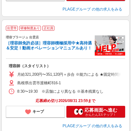
PLAGEグループ
の他の求人をみる
出雲市
研修制度あり
正社員
理容プラージュ 出雲店
［理容師免許必須］理容師積極採用中★高待遇
＆安定！動画オペレーションマニュアルあり！
募
給
歩
理容師（スタイリスト）
入
資
月給321,200円〜351,120円＋歩合 ※能力による ★固定時間外
ブ
島根県出雲市渡橋町816-1
自
ク
8:30〜19:30 ※店舗により異なる ※基本残業なし
あ
応募締め切り2026/08/31 23:59まで
支
応募画面へ進む
キープ
かんたん3ステップ！
PLAGEグループ
の他の求人をみる