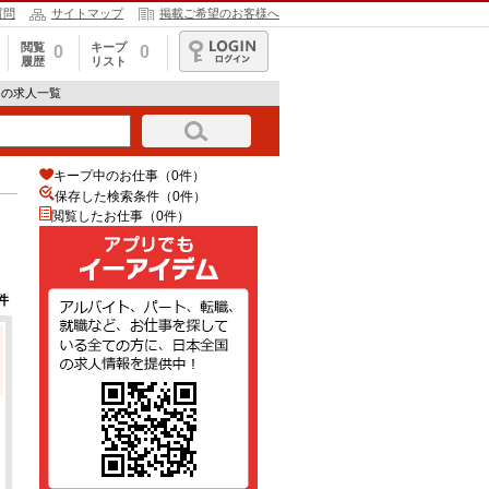
質問
サイトマップ
掲載ご希望のお客様へ
閲覧
キープ
0
0
履歴
リスト
ログイン
トの求人一覧
キープ中のお仕事（0件）
保存した検索条件（
0
件）
閲覧したお仕事（0件）
件