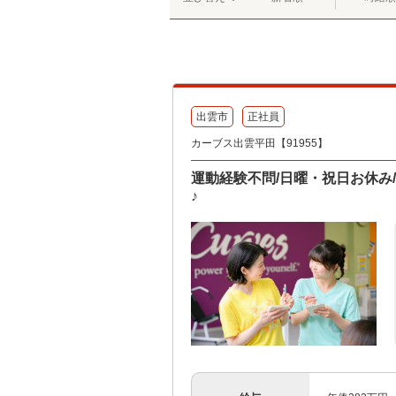
出雲市
正社員
カーブス出雲平田【91955】
運動経験不問/日曜・祝日お休み
♪