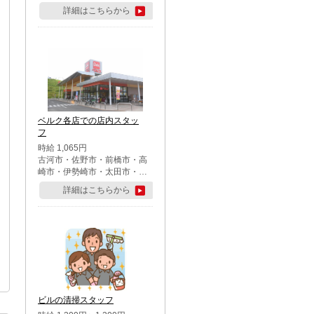
詳細はこちらから
ベルク各店での店内スタッ
フ
時給 1,065円
古河市・佐野市・前橋市・高
崎市・伊勢崎市・太田市・館
林市・藤岡市・大泉町・さい
詳細はこちらから
たま市北区・川越市・熊谷
市・行田市・秩父市・所沢
市・飯能市・東松山市・坂戸
市・鶴ケ島市・千葉市中央
区・市川市・松戸市・習志野
市・柏市・流山市・八千代
市・足立区・江戸川区・八王
子市・町田市
ビルの清掃スタッフ