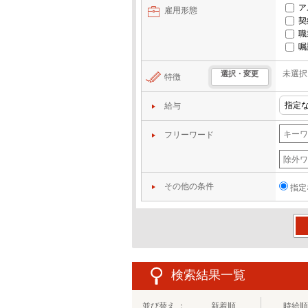
ア
雇用形態
契
職
嘱
未選択
選択・変更
特徴
給与
フリーワード
その他の条件
指定
この
検索結果一覧
並び替え ：
新着順
時給順