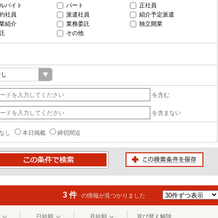
ルバイト
パート
正社員
約社員
派遣社員
紹介予定派遣
業紹介
業務委託
独立開業
託
その他
を含む
を含まない
なし
本日掲載
締切間近
この検索条件を保存
条件で検索
3 件
の情報が見つかりました
日給順
月給順
並び替え解除