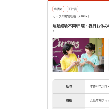
出雲市
正社員
カーブス出雲塩冶【91687】
運動経験不問/日曜・祝日お休み
♪
給与
年俸282万円〜
職種
女性専用フィ