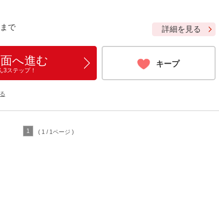
9 まで
詳細を見る
画面へ進む
キープ
ん3ステップ！
る
1
( 1 / 1ページ )