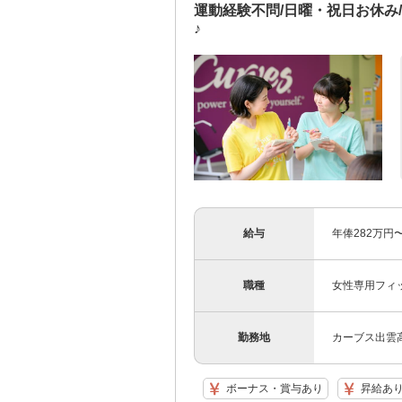
運動経験不問/日曜・祝日お休み
♪
給与
年俸282万円〜
職種
女性専用フィ
勤務地
カーブス出雲
ボーナス・賞与あり
昇給あ