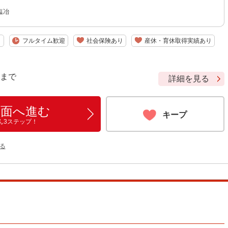
塩冶
り
フルタイム歓迎
社会保険あり
産休・育休取得実績あり
9 まで
詳細を見る
画面へ進む
キープ
ん3ステップ！
る