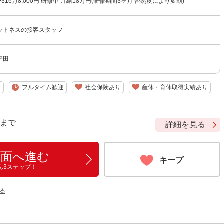
316万8,000円 研修中 月給18万円(研修期間3ヶ月 習熟度により変動)
ットネスの接客スタッフ
平田
り
フルタイム歓迎
社会保険あり
産休・育休取得実績あり
9 まで
詳細を見る
画面へ進む
キープ
ん3ステップ！
る