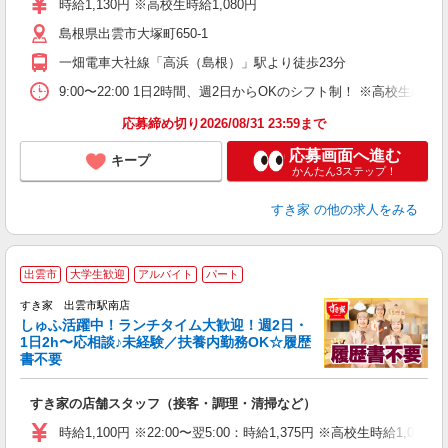
時給1,130円 ※高校生時給1,080円
（
島根県出雲市大塚町650-1
通
社
一畑電車大社線「高浜（島根）」駅より徒歩23分
9:00〜22:00 1日2時間、週2日からOKのシフト制！ ※高校生
応募締め切り2026/08/31 23:59まで
応募画面へ進む
キープ
かんたん3ステップ！
すき家
の他の求人をみる
≪
出雲市
大学生歓迎
アルバイト
パート
すき家 出雲市駅南店
しゅふ活躍中！ランチタイム大歓迎！週2日・
安
1日2h〜応相談♪未経験／扶養内勤務OK☆履歴
書不要
の
すき家の店舗スタッフ（接客・調理・清掃など）
履
タ
時給1,100円 ※22:00〜翌5:00：時給1,375円 ※高校生時給1,050
（