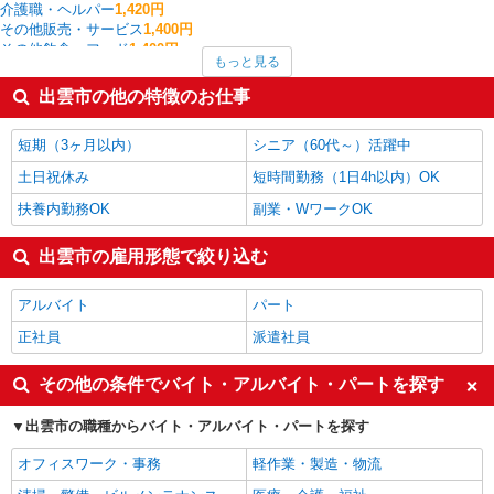
介護職・ヘルパー
1,420円
その他販売・サービス
1,400円
その他飲食・フード
1,400円
もっと見る
その他教育・保育
1,400円
保育士・保育補助
1,375円
出雲市の他の特徴のお仕事
製造・組立・加工
1,372円
金属加工
1,300円
短期（3ヶ月以内）
シニア（60代～）活躍中
出雲市の他の職種の平均時給を見る
土日祝休み
短時間勤務（1日4h以内）OK
扶養内勤務OK
副業・WワークOK
出雲市の雇用形態で絞り込む
アルバイト
パート
正社員
派遣社員
その他の条件でバイト・アルバイト・パートを探す
出雲市の職種からバイト・アルバイト・パートを探す
オフィスワーク・事務
軽作業・製造・物流