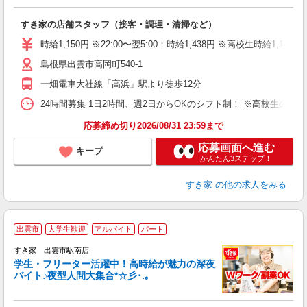
の
すき家の店舗スタッフ（接客・調理・清掃など）
履
タ
時給1,150円 ※22:00〜翌5:00：時給1,438円 ※高校生時給1,130
（
島根県出雲市高岡町540-1
夜
事
一畑電車大社線「高浜」駅より徒歩12分
24時間募集 1日2時間、週2日からOKのシフト制！ ※高校生のシ
応募締め切り2026/08/31 23:59まで
応募画面へ進む
キープ
かんたん3ステップ！
すき家
の他の求人をみる
出雲市
大学生歓迎
アルバイト
パート
すき家 出雲市駅南店
学生・フリーター活躍中！高時給が魅力の深夜
バイト♪夜型人間大集合*☆彡･.｡