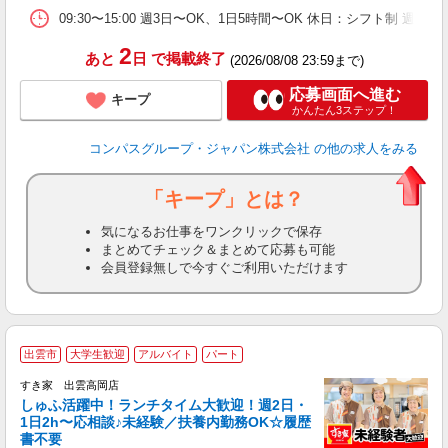
09:30〜15:00 週3日〜OK、1日5時間〜OK 休日：シフト制 週
2
あと
日
で掲載終了
(2026/08/08 23:59まで)
応募画面へ進む
キープ
かんたん3ステップ！
コンパスグループ・ジャパン株式会社
の他の求人をみる
「キープ」とは？
気になるお仕事をワンクリックで保存
まとめてチェック＆まとめて応募も可能
会員登録無しで今すぐご利用いただけます
≪
出雲市
大学生歓迎
アルバイト
パート
すき家 出雲高岡店
しゅふ活躍中！ランチタイム大歓迎！週2日・
安
1日2h〜応相談♪未経験／扶養内勤務OK☆履歴
書不要