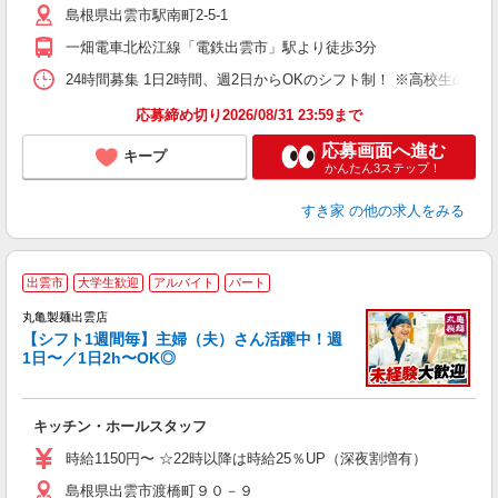
島根県出雲市駅南町2-5-1
夜
事
一畑電車北松江線「電鉄出雲市」駅より徒歩3分
24時間募集 1日2時間、週2日からOKのシフト制！ ※高校生のシ
応募締め切り2026/08/31 23:59まで
応募画面へ進む
キープ
かんたん3ステップ！
すき家
の他の求人をみる
出雲市
大学生歓迎
アルバイト
パート
丸亀製麺出雲店
【シフト1週間毎】主婦（夫）さん活躍中！週
1日〜／1日2h〜OK◎
ル
キッチン・ホールスタッフ
入
者
時給1150円〜 ☆22時以降は時給25％UP（深夜割増有）
歓
島根県出雲市渡橋町９０－９
～