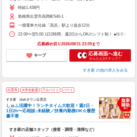
履
ミ
時給1,438円
～
島根県出雲市高岡町540-1
勤
社
一畑電車大社線「高浜」駅より徒歩12分
22:00〜翌5:00 1日2時間、週2日からOKのシフト制！ ●扶養内勤務
応募締め切り2026/08/31 23:59まで
応募画面へ進む
キープ
かんたん3ステップ！
すき家
の他の求人をみる
≪
出雲市
大学生歓迎
アルバイト
パート
すき家 ゆめタウン出雲店
しゅふ活躍中！ランチタイム大歓迎！週2日・
安
1日2h〜応相談♪未経験／扶養内勤務OK☆履歴
書不要
の
すき家の店舗スタッフ（接客・調理・清掃など）
履
タ