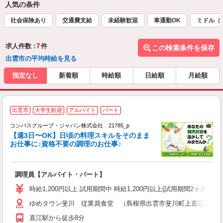
人気の条件
社会保険あり
交通費支給
未経験歓迎
車通勤OK
ミドル（
求人件数 :
7
件
この検索条件を保存
出雲市の平均時給を見る
指定なし
新着順
時給順
日給順
月給順
出雲市
大学生歓迎
アルバイト
パート
コンパスグループ・ジャパン株式会社 21785_p
く
【週3日〜OK】日頃の料理スキルをそのまま
お仕事に♪資格不要の調理のお仕事♪
大
調理員【アルバイト・パート】
入
歓
時給1,200円以上 試用期間中 時給1,200円以上(試用期間2ヶ月
～
ゆめタウン斐川 従業員食堂 （島根県出雲市斐川町上直江１３
用
禁
直江駅から徒歩8分
K