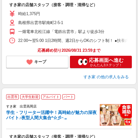
つ
すき家の店舗スタッフ（接客・調理・清掃など）
履
ミ
時給1,375円
～
島根県出雲市駅南町2-5-1
勤
社
一畑電車北松江線「電鉄出雲市」駅より徒歩3分
22:00〜翌5:00 1日2時間、週2日からOKのシフト制！ ●扶養内勤務
応募締め切り2026/08/31 23:59まで
応募画面へ進む
キープ
かんたん3ステップ！
すき家
の他の求人をみる
出雲市
大学生歓迎
アルバイト
パート
すき家 出雲高岡店
学生・フリーター活躍中！高時給が魅力の深夜
バイト♪夜型人間大集合*☆彡･.｡
つ
すき家の店舗スタッフ（接客・調理・清掃など）