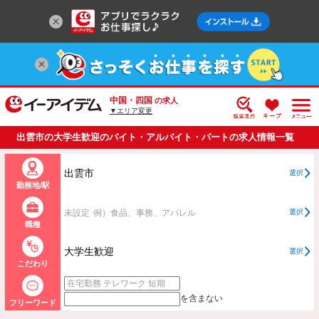
中国・四国
の求人
▼エリア変更
出雲市の大学生歓迎のバイト・アルバイト・パートの求人情報一覧
出雲市
選択
勤務地/駅
未設定
例）食品、事務、アパレル
選択
職種
大学生歓迎
選択
こだわり
を含まない
フリーワード