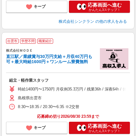
応募画面へ進む
キープ
かんたん3ステップ！
株式会社シンクラン
の他の求人をみる
出雲市
学歴不問
職業紹介
株式会社ＭＯＤＥ
直江駅／業績賞与30万円支給＋月収40万円も
可＋最大時給1600円＋ワンルーム寮費無料
っ
組立・軽作業スタッフ
入
場
時給1400円〜1750円 月収例35.3万円 / 残業36h / 深夜64
者
島根県出雲市
リ
問
8:30〜18:35 / 20:30〜6:35 ※2交替
り
土
応募締め切り2026/08/30 23:59まで
応募画面へ進む
キープ
かんたん3ステップ！