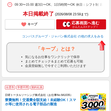
09:30〜15:00 週3日〜OK、1日5時間〜OK 休日：シフト制 週
本日掲載終了
(2026/08/08 23:59まで)
応募画面へ進む
キープ
かんたん3ステップ！
コンパスグループ・ジャパン株式会社
の他の求人をみる
「キープ」とは？
気になるお仕事をワンクリックで保存
まとめてチェック＆まとめて応募も可能
会員登録無しで今すぐご利用いただけます
◎
出雲市
学歴不問
契約社員
n
日研トータルソーシング株式会社（お仕事No.9A1035）
ー
寮費無料！交通費全額支給！未経験OK！スマ
z
ホ等に使用される電子部品の製造