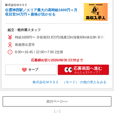
株式会社ＭＯＤＥ
出雲神西駅／エリア最大の高時給1600円＋月
収目安34万円＋資格が活かせる
っ
組立・軽作業スタッフ
入
場
時給1600円〜 月収例33.8万円/残業15h/深夜60h/休出8h 
者
島根県出雲市
リ
問
8:00〜16:45 / 22:00〜7:00 2交替
り
土
応募締め切り2026/08/30 23:59まで
応募画面へ進む
キープ
かんたん3ステップ！
株式会社ＭＯＤＥ （モード）
の他の求人をみる
次のページへ
1／2