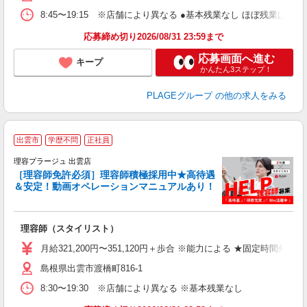
ク
8:45〜19:15 ※店舗により異なる ●基本残業なし ほぼ残業
あ
応募締め切り2026/08/31 23:59まで
支
応募画面へ進む
キープ
かんたん3ステップ！
PLAGEグループ
の他の求人をみる
出雲市
学歴不問
正社員
理容プラージュ 出雲店
［理容師免許必須］理容師積極採用中★高待遇
＆安定！動画オペレーションマニュアルあり！
募
給
歩
理容師（スタイリスト）
入
資
月給321,200円〜351,120円＋歩合 ※能力による ★固定時間外
ブ
島根県出雲市渡橋町816-1
自
ク
8:30〜19:30 ※店舗により異なる ※基本残業なし
あ