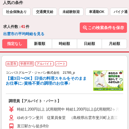
人気の条件
社会保険あり
交通費支給
未経験歓迎
車通勤OK
バイク通
求人件数 :
41
件
この検索条件を保存
出雲市の平均時給を見る
指定なし
新着順
時給順
日給順
月給順
出雲市
学歴不問
アルバイト
パート
コンパスグループ・ジャパン株式会社 21785_p
く
【週3日〜OK】日頃の料理スキルをそのまま
お仕事に♪資格不要の調理のお仕事♪
大
調理員【アルバイト・パート】
入
歓
時給1,200円以上 試用期間中 時給1,200円以上(試用期間2ヶ月
～
ゆめタウン斐川 従業員食堂 （島根県出雲市斐川町上直江１３
用
禁
直江駅から徒歩8分
K