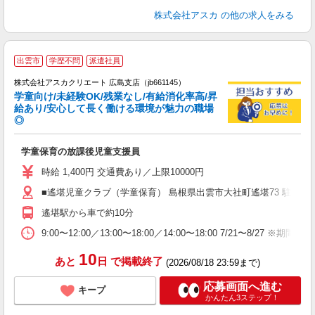
株式会社アスカ
の他の求人をみる
出雲市
学歴不問
派遣社員
株式会社アスカクリエート 広島支店（jb661145）
学童向け/未経験OK/残業なし/有給消化率高/昇
給あり/安心して長く働ける環境が魅力の職場
◎
面
学童保育の放課後児童支援員
入
不
時給 1,400円 交通費あり／上限10000円
業
■遙堪児童クラブ（学童保育） 島根県出雲市大社町遙堪73 駐車場
績
遙堪駅から車で約10分
9:00〜12:00／13:00〜18:00／14:00〜18:00 7/21〜8/27
10
あと
日
で掲載終了
(2026/08/18 23:59まで)
応募画面へ進む
キープ
かんたん3ステップ！