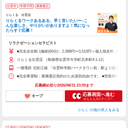
出雲市
学歴不問
業務委託
り
りらくる 出雲店
た
りらくるワークあるある、早く言いたい〜♪こ
んな楽しさ、やりがいがありますよ！気になっ
ー
たらすぐ応募！
る
リラクゼーションセラピスト
入
た
■完全歩合制 1施術(60分)：2,088円〜3,510円＋個人指名料 ※
主
りらくる出雲店 （島根県出雲市今市町北本町4-1-12）
躍
額
一畑電鉄 北松江線 「出雲科学館パークタウン前」駅より徒歩12分
間
ス
■完全希望制：業務委託契約のため原則自由です。 ■営業時間帯（9
K.
応募締め切り2026/08/31 23:59まで
応募画面へ進む
キープ
かんたん3ステップ！
りらく
の他の求人をみる