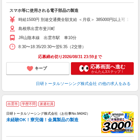
談
W
スマホ等に使用される電子部品の製造
ク
会
時給1500円 別途交通費全額支給 ＜月収＞ 385000円以上可 156.25H＋
島根県出雲市斐川町
JR山陰本線 出雲市駅 車10分
8:30〜18:35/20:30〜翌6:35（2交替）
応募締め切り2026/08/31 23:59まで
応募画面へ進む
キープ
かんたん3ステップ！
日研トータルソーシング株式会社
の他の求人をみる
◎
出雲市
学歴不問
派遣社員
n
日研トータルソーシング株式会社（お仕事No.9A042）
ー
未経験OK！寮完備！金属製品の製造
z
談