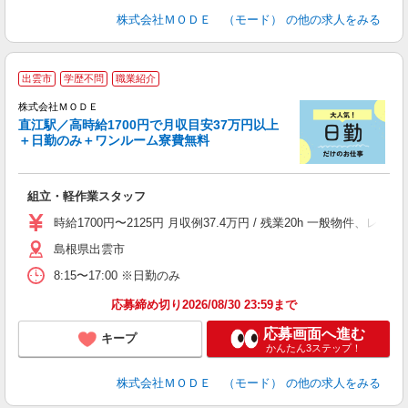
株式会社ＭＯＤＥ （モード）
の他の求人をみる
出雲市
学歴不問
職業紹介
株式会社ＭＯＤＥ
直江駅／高時給1700円で月収目安37万円以上
＋日勤のみ＋ワンルーム寮費無料
っ
組立・軽作業スタッフ
入
場
時給1700円〜2125円 月収例37.4万円 / 残業20h 一般物件
者
島根県出雲市
リ
問
8:15〜17:00 ※日勤のみ
り
土
応募締め切り2026/08/30 23:59まで
応募画面へ進む
キープ
かんたん3ステップ！
株式会社ＭＯＤＥ （モード）
の他の求人をみる