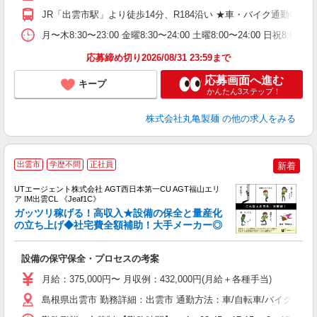
り
JR「出雲市駅」より徒歩14分、R184沿い ★車・バイク通勤O
務
月〜木8:30〜23:00 金曜8:30〜24:00 土曜8:00〜
フ
応募締め切り2026/08/31 23:59まで
応募画面へ進む
キープ
かんたん3ステップ！
株式会社丸亀製麺
の他の求人をみる
出雲市
学歴不問
正社員
新着
UTエージェント株式会社 AGT西日本第一CU AGT福山エリ
ア IM出雲CL 《Jeaf1C》
ガッツリ稼げる！高収入★設備の保全と量産化
の立ち上げ◆社宅費全額補助！大手メーカー◎
部
設備の保守保全・プロセスの考案
入
場
月給：375,000円〜 月収例：432,000円(月給＋各種手当)
タ
休
島根県出雲市 勤務詳細：出雲市 通勤方法：車/自転車/バイク 最
場