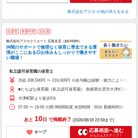
株式会社アスカ
の他の求人をみる
出雲市
学歴不問
正社員
株式会社アスカクリエート 広島支店（jb634068）
仲間のサポートで無理なく保育に専念できる環
境がここにある◎お休みもしっかりで働きやす
い職場！
面
私立認可保育園の保育士
入
不
月給 208,500円 〜 219,000円 ※給与幅は経験・能力により
あ
■たちばな保育園（私立認可保育園） 島根県出雲市大津町14093 
支
大津町駅より徒歩5分
夕
07:00 〜 19:00 の間 8時間程度 休憩時間：60分 勤務時間外：
10
あと
日
で掲載終了
(2026/08/18 23:59まで)
応募画面へ進む
キープ
かんたん3ステップ！