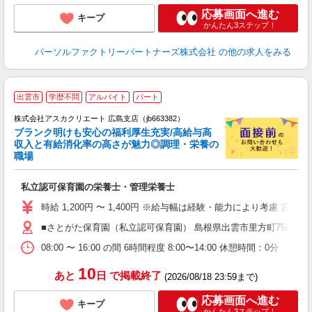
応募画面へ進む
キープ
かんたん3ステップ！
パーソルファクトリーパートナーズ株式会社
の他の求人をみる
出雲市
学歴不問
アルバイト
パート
株式会社アスカクリエート 広島支店（jb663382）
ブランク明けも安心の福利厚生充実/高給与高
収入と有給消化率の高さが魅力◎調理・栄養の
職場
面
私立認可保育園の栄養士・管理栄養士
入
不
時給 1,200円 〜 1,400円 ※給与幅は経験・能力により考慮 賞与あ
ほ
■さとがた保育園（私立認可保育園） 島根県出雲市里方町750番地
育
08:00 〜 16:00 の間 6時間程度 8:00〜14:00 休憩時間：0分
10
あと
日
で掲載終了
(2026/08/18 23:59まで)
応募画面へ進む
キープ
かんたん3ステップ！