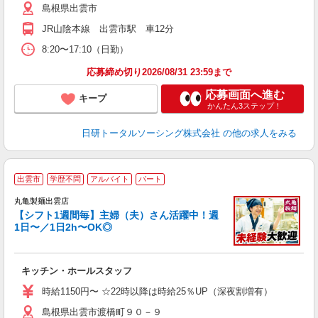
島根県出雲市
JR山陰本線 出雲市駅 車12分
8:20〜17:10（日勤）
応募締め切り2026/08/31 23:59まで
応募画面へ進む
キープ
かんたん3ステップ！
日研トータルソーシング株式会社
の他の求人をみる
出雲市
学歴不問
アルバイト
パート
丸亀製麺出雲店
【シフト1週間毎】主婦（夫）さん活躍中！週
1日〜／1日2h〜OK◎
ル
キッチン・ホールスタッフ
入
者
時給1150円〜 ☆22時以降は時給25％UP（深夜割増有）
歓
島根県出雲市渡橋町９０－９
～