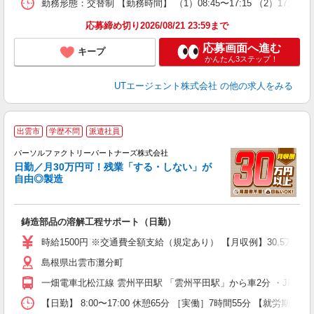
勤務形態：交替制 【勤務時間】 （1）08:45〜17:15 （2）17:
通
り
応募締め切り2026/08/21 23:59まで
応募画面へ進む
キープ
かんたん3ステップ！
UTエージェント株式会社
の他の求人をみる
出雲市
学歴不問
派遣社員
パーソルファクトリーパートナーズ株式会社
日勤／月30万円可！残業「する・しない」が
自由◎製造
さ
鋳造部品の溶解工程サポート（日勤）
未
不
時給1500円 ※交通費全額支給（規定あり） 【月収例】30.5万円（
給
島根県出雲市灘分町
一畑電車北松江線 雲州平田駅 「雲州平田駅」から車2分 ・JR「
【日勤】 8:00〜17:00 休憩65分 ［実働］7時間55分 【就労期間