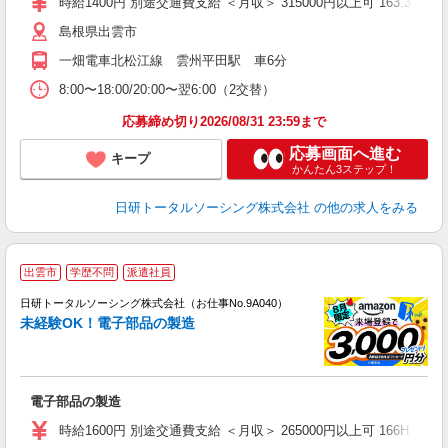
時給1400円 別途交通費支給 ＜月収＞ 315000円以上可 163.37H＋残
島根県出雲市
一畑電車北松江線 雲州平田駅 車6分
8:00〜18:00/20:00〜翌6:00（2交替）
応募締め切り2026/08/31 23:59まで
応募画面へ進む
キープ
かんたん3ステップ！
日研トータルソーシング株式会社
の他の求人をみる
◎
出雲市
学歴不問
派遣社員
n
日研トータルソーシング株式会社（お仕事No.9A040）
ー
未経験OK！電子部品の製造
z
談
W
電子部品の製造
ク
残
時給1600円 別途交通費支給 ＜月収＞ 265000円以上可 166H