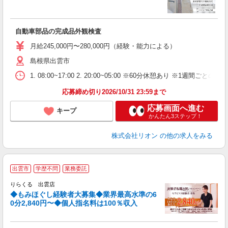
入
場
タ
自動車部品の完成品外観検査
額
業
月給245,000円〜280,000円（経験・能力による）
あ
島根県出雲市
1. 08:00~17:00 2. 20:00~05:00 ※60分休憩あり ※1週間ごとの2
応募締め切り2026/10/31 23:59まで
応募画面へ進む
キープ
かんたん3ステップ！
株式会社リオン
の他の求人をみる
◆
出雲市
学歴不問
業務委託
円
りらくる 出雲店
◆もみほぐし経験者大募集◆業界最高水準の6
0分2,840円〜◆個人指名料は100％収入
に
間