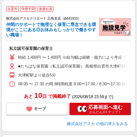
出雲市
学歴不問
派遣社員
株式会社アスカクリエート 広島支店（jb641910）
仲間のサポートで無理なく保育に専念できる環
境がここにある◎お休みもしっかりで働きやす
い職場！
面
私立認可保育園の保育士
入
不
時給 1,400円 〜 1,400円 ※給与幅は経験・能力により考慮 交
カ
■たちばな保育園（私立認可保育園） 島根県出雲市大津町14093 
大津町駅より徒歩5分
あ
08:00 〜 17:30 の間 8時間程度 8:00〜17:00／8:30〜17:30 
10
あと
日
で掲載終了
(2026/08/18 23:59まで)
応募画面へ進む
キープ
かんたん3ステップ！
株式会社アスカ
の他の求人をみる