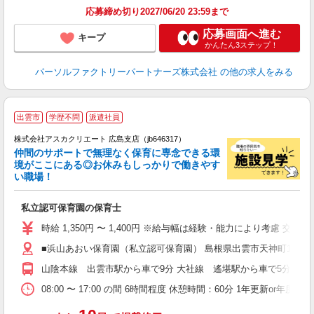
応募締め切り2027/06/20 23:59まで
応募画面へ進む
キープ
かんたん3ステップ！
パーソルファクトリーパートナーズ株式会社
の他の求人をみる
出雲市
学歴不問
派遣社員
株式会社アスカクリエート 広島支店（jb646317）
仲間のサポートで無理なく保育に専念できる環
境がここにある◎お休みもしっかりで働きやす
い職場！
面
私立認可保育園の保育士
入
不
時給 1,350円 〜 1,400円 ※給与幅は経験・能力により考慮 交
O
■浜山あおい保育園（私立認可保育園） 島根県出雲市天神町1111
取
山陰本線 出雲市駅から車で9分 大社線 遙堪駅から車で5分
08:00 〜 17:00 の間 6時間程度 休憩時間：60分 1年更新or年度末