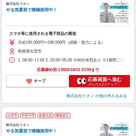
株式会社リオン
やる気重視で積極採用中！
い
入
場
タ
スマホ等に使用される電子部品の製造
額
業
月給245,000円〜280,000円（経験・能力による）
あ
島根県出雲市
1. 08:00~17:00 2. 20:00~05:00 ※60分休憩あり ※1週間ごとの2
応募締め切り2026/10/31 23:59まで
応募画面へ進む
キープ
かんたん3ステップ！
株式会社リオン
の他の求人をみる
出雲市
学歴不問
派遣社員
職業紹介
株式会社リオン
やる気重視で積極採用中！
い