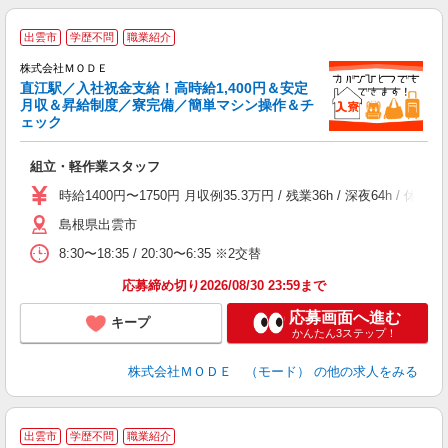
出雲市
学歴不問
職業紹介
株式会社ＭＯＤＥ
直江駅／入社祝金支給！高時給1,400円＆安定
月収＆昇給制度／寮完備／簡単マシン操作＆チ
ェック
っ
組立・軽作業スタッフ
入
場
時給1400円〜1750円 月収例35.3万円 / 残業36h / 深夜64
者
島根県出雲市
リ
問
8:30〜18:35 / 20:30〜6:35 ※2交替
り
土
応募締め切り2026/08/30 23:59まで
応募画面へ進む
キープ
かんたん3ステップ！
株式会社ＭＯＤＥ （モード）
の他の求人をみる
出雲市
学歴不問
職業紹介