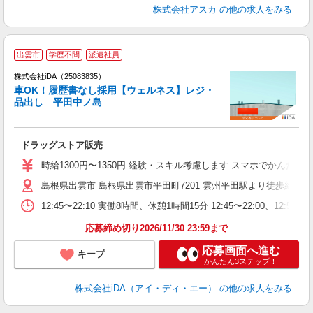
株式会社アスカ
の他の求人をみる
出雲市
学歴不問
派遣社員
株式会社iDA（25083835）
車OK！履歴書なし採用【ウェルネス】レジ・
品出し 平田中ノ島
た
ドラッグストア販売
入
交
時給1300円〜1350円 経験・スキル考慮します スマホでかん
募
島根県出雲市 島根県出雲市平田町7201 雲州平田駅より徒歩約14
主
中
12:45〜22:10 実働8時間、休憩1時間15分 12:45〜22:
結
応募締め切り2026/11/30 23:59まで
応募画面へ進む
キープ
かんたん3ステップ！
株式会社iDA（アイ・ディ・エー）
の他の求人をみる