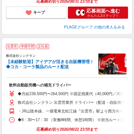
応募締め切り2026/08/31 23:59まで
支
応募画面へ進む
キープ
かんたん3ステップ！
PLAGEグループ
の他の求人をみる
出雲市
学歴不問
正社員
株式会社シンクラン
【未経験歓迎】アイデアが活きる自販機管理！
◆コカ・コーラ製品のルート配送
も
飲料自動販売機への補充ドライバー
入
ー
◆月給239,500円〜264,500円 ※固定残業代（40,000
株式会社シンクラン 出雲営業所 ドライバー（配送・自販機管理）部
ど
・JR山陰本線、一畑電車北松江線『出雲市』駅より西方向へ車で5
◆8：30〜17：30 （実働8時間、休憩1時間） ※担当ルートに
応募締め切り2026/08/22 23:59まで