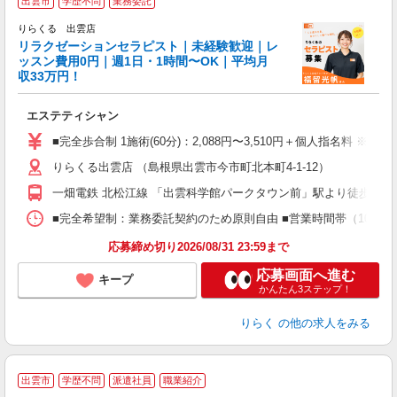
出雲市
学歴不問
業務委託
りらくる 出雲店
学
リラクゼーションセラピスト｜未経験歓迎｜レ
ッスン費用0円｜週1日・1時間〜OK｜平均月
収33万円！
目
エステティシャン
入
た
■完全歩合制 1施術(60分)：2,088円〜3,510円＋個人指名料 ※
主
りらくる出雲店 （島根県出雲市今市町北本町4-1-12）
躍
額
一畑電鉄 北松江線 「出雲科学館パークタウン前」駅より徒歩12分
間
ス
■完全希望制：業務委託契約のため原則自由 ■営業時間帯（10:00
K.
応募締め切り2026/08/31 23:59まで
応募画面へ進む
キープ
かんたん3ステップ！
りらく
の他の求人をみる
出雲市
学歴不問
派遣社員
職業紹介