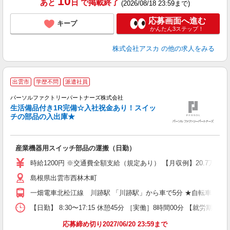
10
あと
日
で掲載終了
(2026/08/18 23:59まで)
応募画面へ進む
キープ
かんたん3ステップ！
株式会社アスカ
の他の求人をみる
出雲市
学歴不問
派遣社員
パーソルファクトリーパートナーズ株式会社
生活備品付き1R完備☆入社祝金あり！スイッ
チの部品の入出庫★
る
未
不
産業機器用スイッチ部品の運搬（日勤）
社
時給1200円 ※交通費全額支給（規定あり） 【月収例】20.7万円（
島根県出雲市西林木町
一畑電車北松江線 川跡駅 「川跡駅」から車で5分 ★自転車、バ
【日勤】 8:30〜17:15 休憩45分 ［実働］8時間00分 【就労期間
応募締め切り2027/06/20 23:59まで