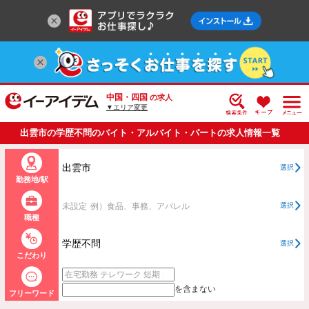
中国・四国
の求人
▼エリア変更
出雲市の学歴不問のバイト・アルバイト・パートの求人情報一覧
出雲市
選択
勤務地/駅
未設定
例）食品、事務、アパレル
選択
職種
学歴不問
選択
こだわり
を含まない
フリーワード