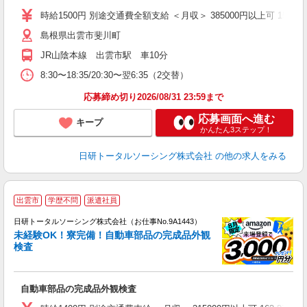
会
時給1500円 別途交通費全額支給 ＜月収＞ 385000円以上可 156.25H＋
島根県出雲市斐川町
JR山陰本線 出雲市駅 車10分
8:30〜18:35/20:30〜翌6:35（2交替）
応募締め切り2026/08/31 23:59まで
応募画面へ進む
キープ
かんたん3ステップ！
日研トータルソーシング株式会社
の他の求人をみる
◎
出雲市
学歴不問
派遣社員
n
日研トータルソーシング株式会社（お仕事No.9A1443）
ー
未経験OK！寮完備！自動車部品の完成品外観
z
検査
談
W
自動車部品の完成品外観検査
ク