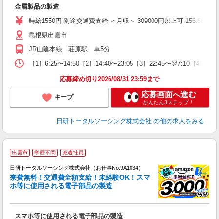
W
金属製品の製造
ク
少
時給1550円 別途交通費支給 ＜月収＞ 309000円以上可 156.6H＋残業1
与
島根県出雲市
JR山陰本線 荘原駅 車5分
［1］6:25〜14:50［2］14:40〜23:05［3］22:45〜翌7:10［4
応募締め切り2026/08/31 23:59まで
応募画面へ進む
キープ
かんたん3ステップ！
日研トータルソーシング株式会社
の他の求人をみる
◎
出雲市
学歴不問
派遣社員
n
日研トータルソーシング株式会社（お仕事No.9A1034）
ー
寮費無料！交通費全額支給！未経験OK！スマ
z
ホ等に使用される電子部品の製造
談
W
スマホ等に使用される電子部品の製造
ク