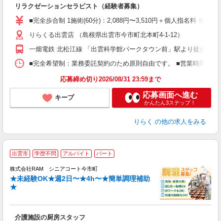
リラクゼーションセラピスト（経験者募集）
入
た
■完全歩合制 1施術(60分)：2,088円〜3,510円＋個人指名料 
主
りらくる出雲店 （島根県出雲市今市町北本町4-1-12）
躍
額
一畑電鉄 北松江線 「出雲科学館パークタウン前」駅より徒歩12分
間
ス
■完全希望制：業務委託契約のため原則自由です。 ■営業時間帯（9
K.
応募締め切り2026/08/31 23:59まで
応募画面へ進む
キープ
かんたん3ステップ！
りらく
の他の求人をみる
出雲市
学歴不問
アルバイト
パート
未
業
株式会社RAM シニアコート今市町
★未経験OK★週2日〜★4h〜★簡単調理補助
★
の
介護施設の厨房スタッフ
即