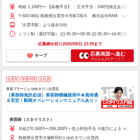
格
時給 1,100円〜 【各種手当】 ・正月手当：100円(規定あり)
ル
〒693-0001 島根県出雲市今市町330-5 株式会社RAM シニア
躍
の
「出雲市駅」より徒歩14分
K
保
シフト制（選択可能） (1) 05:30〜09:30 (2) 05:30〜14
応募締め切り2026/09/21 23:59まで
応募画面へ進む
キープ
かんたん3ステップ！
出雲市
学歴不問
正社員
美容プラージュ ゆめタウン出雲店
［美容師免許必須］美容師積極採用中★高待遇
＆安定！動画オペレーションマニュアルあり！
募
給
歩
美容師（スタイリスト）
入
資
月給270,160円〜299,200円＋売上特別手当 ※能力による ★
ブ
島根県出雲市大塚町650-1 ゆめタウン出雲内
自