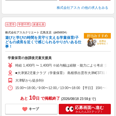
株式会社アスカ
の他の求人をみる
出雲市
学歴不問
派遣社員
株式会社アスカクリエート 広島支店（jb656834）
遊びと学びの時間を見守り支える学童保育/子
どもの成長を近くで感じられるやりがいある仕
事！
面
学童保育の放課後児童支援員
入
不
時給 1,400円 〜 1,400円 ※給与幅は経験・能力により考慮 交
カ
■大津第2児童クラブ（学童保育） 島根県出雲市大津町3731 駐車
産
大津駅から徒歩8分
15:00〜18:00／9:00〜12:00／13:00〜18:00 【平日】 1
10
あと
日
で掲載終了
(2026/08/18 23:59まで)
応募画面へ進む
キープ
かんたん3ステップ！