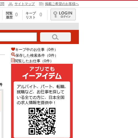
質問
サイトマップ
掲載ご希望のお客様へ
閲覧
キープ
0
0
履歴
リスト
ログイン
キープ中のお仕事（0件）
保存した検索条件（
0
件）
閲覧したお仕事（0件）
件