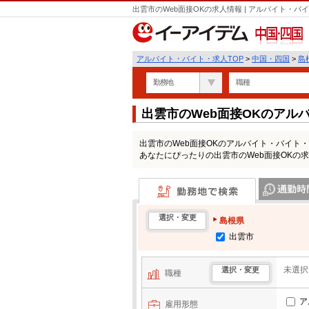
出雲市のWeb面接OKの求人情報 | アルバイト・
中国・四国
アルバイト・バイト・求人TOP
>
中国・四国
>
島
勤務地
職種
出雲市のWeb面接OKのアル
出雲市のWeb面接OKのアルバイト・バイト
あなたにぴったりの出雲市のWeb面接OKの
勤務地で検索
通勤時間・区
選択・変更
島根県
出雲市
未選択
選択・変更
職種
ア
雇用形態