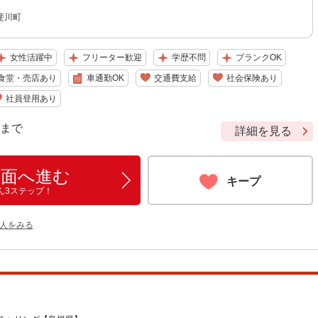
斐川町
女性活躍中
フリーター歓迎
学歴不問
ブランクOK
食堂・売店あり
車通勤OK
交通費支給
社会保険あり
社員登用あり
9 まで
詳細を見る
画面へ進む
キープ
ん3ステップ！
人をみる