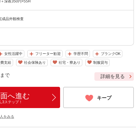
5H＋深夜350円×55H
完成品外観検査
女性活躍中
フリーター歓迎
学歴不問
ブランクOK
通費支給
社会保険あり
社宅・寮あり
制服貸与
9 まで
詳細を見る
画面へ進む
キープ
ん3ステップ！
人をみる