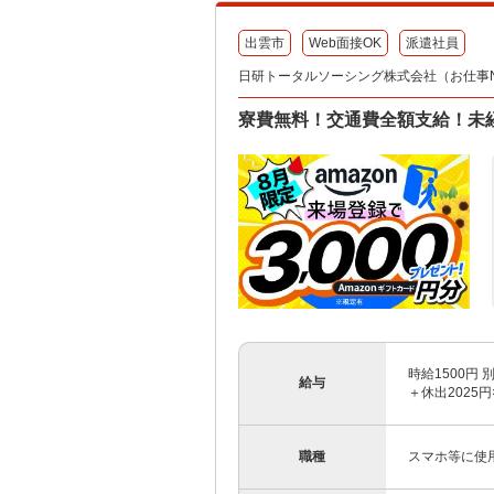
出雲市
Web面接OK
派遣社員
日研トータルソーシング株式会社（お仕事No.
寮費無料！交通費全額支給！未
時給1500円 
給与
＋休出2025円×
職種
スマホ等に使