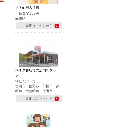
大学病院の清掃
月給 273,650円
品川区
詳細はこちらから
ベルク各店での店内スタッ
フ
時給 1,065円
古河市・佐野市・前橋市・高
崎市・伊勢崎市・太田市・館
林市・藤岡市・大泉町・さい
詳細はこちらから
たま市北区・川越市・熊谷
市・行田市・秩父市・所沢
市・飯能市・東松山市・坂戸
市・鶴ケ島市・千葉市中央
区・市川市・松戸市・習志野
市・柏市・流山市・八千代