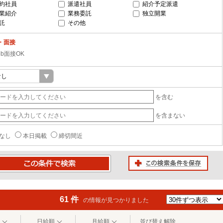
約社員
派遣社員
紹介予定派遣
業紹介
業務委託
独立開業
託
その他
・面接
eb面接OK
を含む
を含まない
なし
本日掲載
締切間近
この検索条件を保存
条件で検索
61 件
の情報が見つかりました
日給順
月給順
並び替え解除