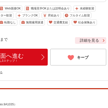
Web面接OK
職場見学OKまたは説明会あり
未経験歓迎
ーター歓迎
ブランクOK
昇給あり
フルタイム歓迎
転勤なし
無期雇用派遣
交通費支給
社会保険あり
9 まで
詳細を見る
画面へ進む
キープ
ん3ステップ！
る
9A1035）