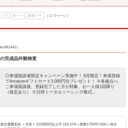
3
次へ >
最後へ>>
( 1 / 3ページ )
9A1443）
品の完成品外観検査
◎来場面談者限定キャンペーン実施中！ 8月限定！来場登録
でAmazonギフトカード3,000円分プレゼント！ ※各拠点へ
ご来場面談後、登録完了した方が対象、お一人様1回限り
（規定あり） ※日研トータルソーシング株式...
別途交通費支給 ＜月収＞ 315000円以上可 163.37H＋残業1750円×30H＋休出