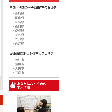
中国・四国のWeb面接OKのお仕事
鳥取県
岡山県
広島県
山口県
愛媛県
徳島県
香川県
高知県
Web面接OKのお仕事人気エリア
松江市
益田市
浜田市
雲南市
あなたにおすすめの
求人情報