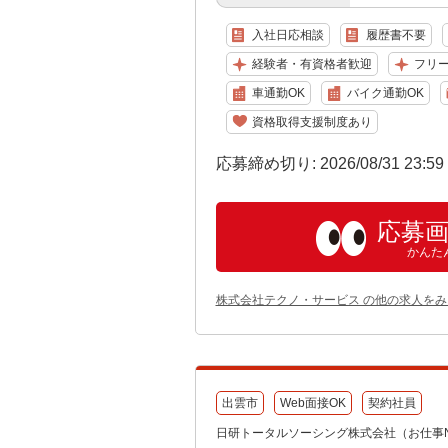
入社日応相談
履歴書不要
経験者・有資格者歓迎
フリ
車通勤OK
バイク通勤OK
資格取得支援制度あり
応募締め切り: 2026/08/31 23:5
応募
かんた
株式会社テクノ・サービス の他の求人をみ
出雲市
Web面接OK
契約社員
日研トータルソーシング株式会社（お仕事No.