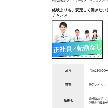
株式会社テクノ・サービス マニュファク
経験よりも、安定して働きたい
チャンス
給与
月給180000
職種
製造スタッフ
島根県出雲市
勤務地
通勤時間12