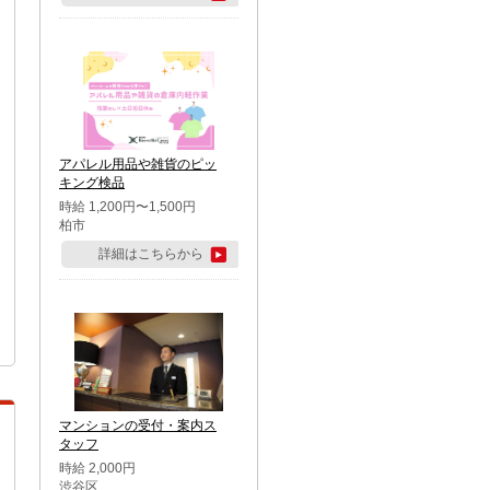
アパレル用品や雑貨のピッ
キング検品
時給 1,200円〜1,500円
柏市
詳細はこちらから
マンションの受付・案内ス
タッフ
時給 2,000円
渋谷区