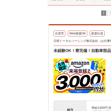
1
2
出雲市
Web面接OK
派遣社員
日研トータルソーシング株式会社（お仕事No.
未経験OK！寮完備！自動車部
時給1400円 
給与