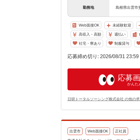
勤務地
島根県出雲市
Web面接OK
未経験歓迎
高収入・高額
週払い
社宅・寮あり
制服貸与
応募締め切り: 2026/08/31 23:5
応募
かんた
日研トータルソーシング株式会社 の他の求
出雲市
Web面接OK
正社員