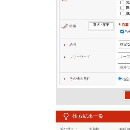
契
職
嘱
応募
選択・変更
特徴
W
給与
フリーワード
その他の条件
指定
この
検索結果一覧
並び替え ：
新着順
時給順