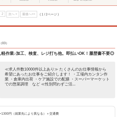
2
次へ >
最後へ>>
( 1 / 2ページ )
03）
たん軽作業♪加工、検査、レジ打ち他。即払いOK！履歴書不要◎
≪求人件数10000件以上あり≫ たくさんのお仕事情報から
希望にあったお仕事をご紹介します！ ・工場内カンタン作
業 ・倉庫内出荷 ・ケア施設での配膳 ・スーパーマーケット
での惣菜調理 など ≪性別問わずご活...
円〜1300円（就業先により異なる）＋交通費