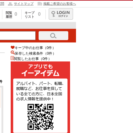
質問
サイトマップ
掲載ご希望のお客様へ
閲覧
キープ
0
0
履歴
リスト
ログイン
キープ中のお仕事（0件）
保存した検索条件（
0
件）
閲覧したお仕事（0件）
件