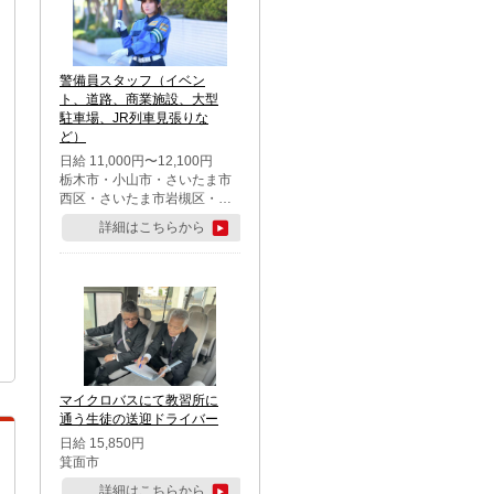
警備員スタッフ（イベン
ト、道路、商業施設、大型
駐車場、JR列車見張りな
ど）
日給 11,000円〜12,100円
栃木市・小山市・さいたま市
西区・さいたま市岩槻区・久
喜市・蓮田市
詳細はこちらから
マイクロバスにて教習所に
通う生徒の送迎ドライバー
日給 15,850円
箕面市
詳細はこちらから