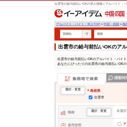
出雲市の給与前払いOKの求人情報 | アルバイト
中国・四国
アルバイト・バイト・求人TOP
>
中国・四国
>
島
勤務地
職種
出雲市の給与前払いOKのア
出雲市の給与前払いOKのアルバイト・バイ
あなたにぴったりの出雲市の給与前払いOK
勤務地で検索
通勤時間・区
選択・変更
島根県
出雲市
未選択
選択・変更
職種
ア
雇用形態