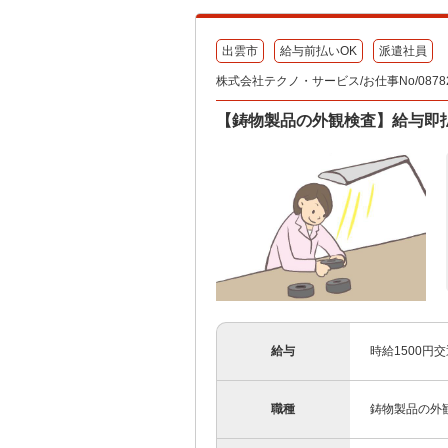
出雲市
給与前払いOK
派遣社員
株式会社テクノ・サービス/お仕事No/08782
【鋳物製品の外観検査】給与即
給与
時給1500円
職種
鋳物製品の外