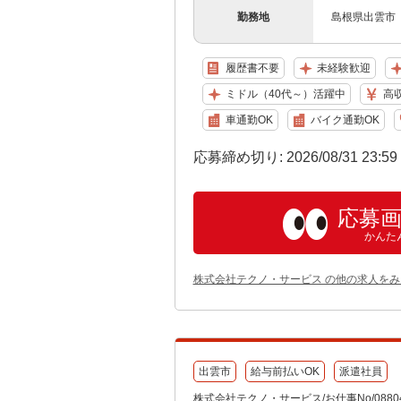
勤務地
島根県出雲市 
履歴書不要
未経験歓迎
ミドル（40代～）活躍中
高
車通勤OK
バイク通勤OK
応募締め切り: 2026/08/31 23:5
応募
かんた
株式会社テクノ・サービス の他の求人をみ
出雲市
給与前払いOK
派遣社員
株式会社テクノ・サービス/お仕事No/08804