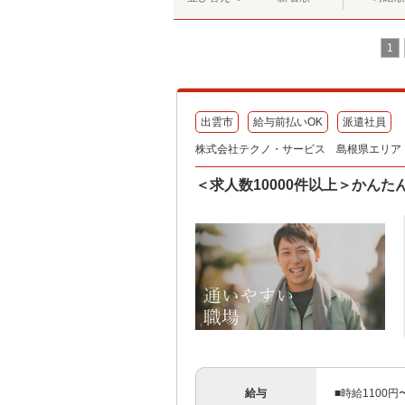
1
出雲市
給与前払いOK
派遣社員
株式会社テクノ・サービス 島根県エリア（
＜求人数10000件以上＞かん
給与
■時給1100