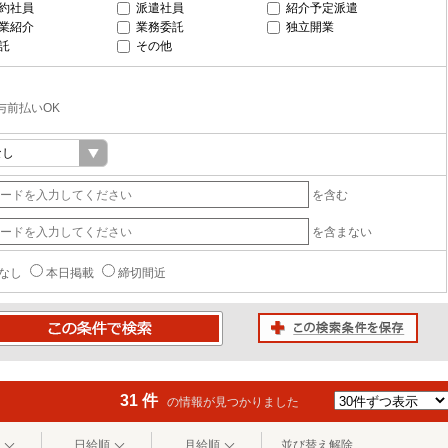
約社員
派遣社員
紹介予定派遣
業紹介
業務委託
独立開業
託
その他
与前払いOK
を含む
を含まない
なし
本日掲載
締切間近
この検索条件を保存
条件で検索
31 件
の情報が見つかりました
日給順
月給順
並び替え解除