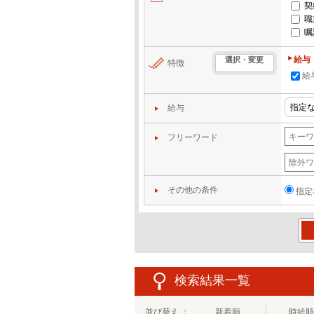
契
職
嘱
給与
選択・変更
特徴
給
給与
フリーワード
その他の条件
指定
この
検索結果一覧
並び替え ：
新着順
時給順