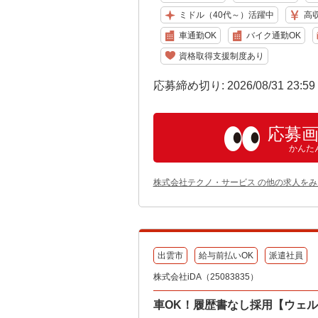
ミドル（40代～）活躍中
高
車通勤OK
バイク通勤OK
資格取得支援制度あり
応募締め切り: 2026/08/31 23:5
応募
かんた
株式会社テクノ・サービス の他の求人をみ
出雲市
給与前払いOK
派遣社員
株式会社iDA（25083835）
車OK！履歴書なし採用【ウェ