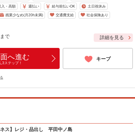
収入・高額
週払い
給与前払いOK
土日祝休み
残業少なめ(月20h未満)
交通費支給
社会保険あり
9 まで
詳細を見る
画面へ進む
キープ
ん3ステップ！
る
ルネス】レジ・品出し 平田中ノ島