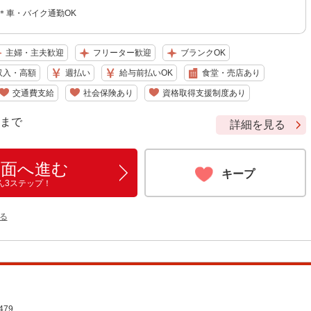
＊車・バイク通勤OK
主婦・主夫歓迎
フリーター歓迎
ブランクOK
収入・高額
週払い
給与前払いOK
食堂・売店あり
交通費支給
社会保険あり
資格取得支援制度あり
9 まで
詳細を見る
画面へ進む
キープ
ん3ステップ！
る
79