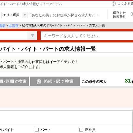
よくある
・バイト・パートの求人情報ならイーアイデム
保存した
0
エリア選択
「あなたの街」のお仕事が探せる求人サイト
検索条件
根県
>
出雲市
> 給与前払いOKのアルバイト・バイト・パートの求人一覧
ルバイト・バイト・パートの求人情報一覧
ト・パート・派遣のお仕事探しはイーアイデムで！
の求人情報をご紹介します。
31
この条件の求人
間で検索
路線・駅・駅で検索
ルバイト
パート
正社員