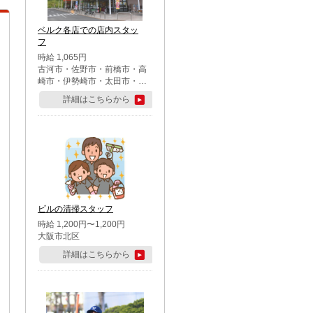
ベルク各店での店内スタッ
フ
時給 1,065円
古河市・佐野市・前橋市・高
崎市・伊勢崎市・太田市・館
林市・藤岡市・大泉町・さい
詳細はこちらから
たま市北区・川越市・熊谷
市・行田市・秩父市・所沢
市・飯能市・東松山市・坂戸
市・鶴ケ島市・千葉市中央
区・市川市・松戸市・習志野
市・柏市・流山市・八千代
市・足立区・江戸川区・八王
子市・町田市
ビルの清掃スタッフ
時給 1,200円〜1,200円
大阪市北区
詳細はこちらから