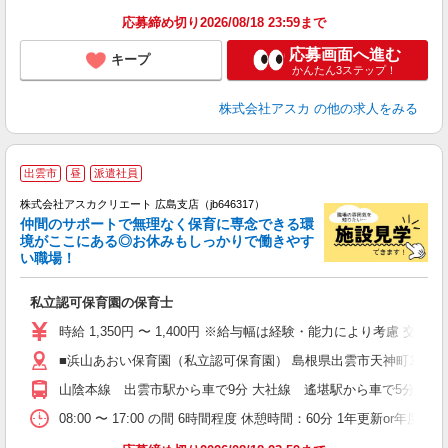
応募締め切り2026/08/18 23:59まで
応募画面へ進む
キープ
かんたん3ステップ！
株式会社アスカ
の他の求人をみる
出雲市
昼
派遣社員
株式会社アスカクリエート 広島支店（jb646317）
仲間のサポートで無理なく保育に専念できる環
境がここにある◎お休みもしっかりで働きやす
い職場！
面
私立認可保育園の保育士
入
不
時給 1,350円 〜 1,400円 ※給与幅は経験・能力により考慮 交
O
■浜山あおい保育園（私立認可保育園） 島根県出雲市天神町1111
取
山陰本線 出雲市駅から車で9分 大社線 遙堪駅から車で5分
08:00 〜 17:00 の間 6時間程度 休憩時間：60分 1年更新or年度末