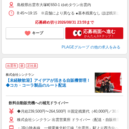
島根県出雲市大塚町650-1 ゆめタウン出雲内
自
ク
8:45〜19:15 ※店舗により異なる ●基本残業なし ほぼ残業
あ
応募締め切り2026/08/31 23:59まで
支
応募画面へ進む
キープ
かんたん3ステップ！
PLAGEグループ
の他の求人をみる
出雲市
昼
正社員
株式会社シンクラン
【未経験歓迎】アイデアが活きる自販機管理！
◆コカ・コーラ製品のルート配送
も
飲料自動販売機への補充ドライバー
入
ー
◆月給239,500円〜264,500円 ※固定残業代（40,000
株式会社シンクラン 出雲営業所 ドライバー（配送・自販機管理）部
ど
・JR山陰本線、一畑電車北松江線『出雲市』駅より西方向へ車で5