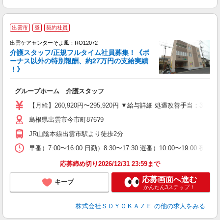
出雲市
昼
契約社員
出雲ケアセンターそよ風：RO12072
介護スタッフ/正規フルタイム社員募集！《ボ
ーナス以外の特別報酬、約27万円の支給実績
！》
グループホーム 介護スタッフ
入
中
【月給】260,920円〜295,920円 ▼給与詳細 処遇改善手当：35
り
島根県出雲市今市町876?9
夜
イ
JR山陰本線出雲市駅より徒歩2分
登
早番）7:00〜16:00 日勤）8:30〜17:30 遅番）10:00〜19:00 夜
応募締め切り2026/12/31 23:59まで
応募画面へ進む
キープ
かんたん3ステップ！
株式会社ＳＯＹＯＫＡＺＥ
の他の求人をみる