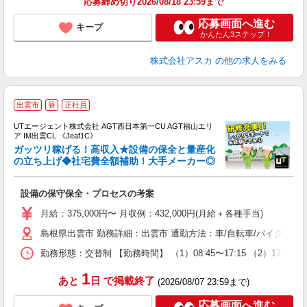
応募締め切り2026/08/18 23:59まで
応募画面へ進む
キープ
かんたん3ステップ！
株式会社アスカ
の他の求人をみる
出雲市
昼
正社員
UTエージェント株式会社 AGT西日本第一CU AGT福山エリ
ア IM出雲CL 《Jeaf1C》
ガッツリ稼げる！高収入★設備の保全と量産化
の立ち上げ◆社宅費全額補助！大手メーカー◎
パ
設備の保守保全・プロセスの考案
入
場
月給：375,000円〜 月収例：432,000円(月給＋各種手当)
タ
島根県出雲市 勤務詳細：出雲市 通勤方法：車/自転車/バイク 最
休
場
勤務形態：交替制 【勤務時間】 （1）08:45〜17:15 （2）17:
通
り
1
あと
日
で掲載終了
(2026/08/07 23:59まで)
応募画面へ進む