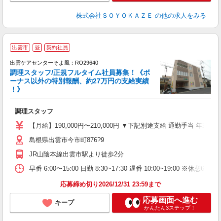
株式会社ＳＯＹＯＫＡＺＥ
の他の求人をみる
出雲市
昼
契約社員
出雲ケアセンターそよ風：RO29640
調理スタッフ/正規フルタイム社員募集！《ボ
ーナス以外の特別報酬、約27万円の支給実績
！》
ば
調理スタッフ
入
中
【月給】190,000円〜210,000円 ▼下記別途支給 通勤手当 年末年
り
島根県出雲市今市町876?9
髪
あ
JR山陰本線出雲市駅より徒歩2分
早番 6:00〜15:00 日勤 8:30~17:30 遅番 10:00~19:00 ※休憩6
応募締め切り2026/12/31 23:59まで
応募画面へ進む
キープ
かんたん3ステップ！