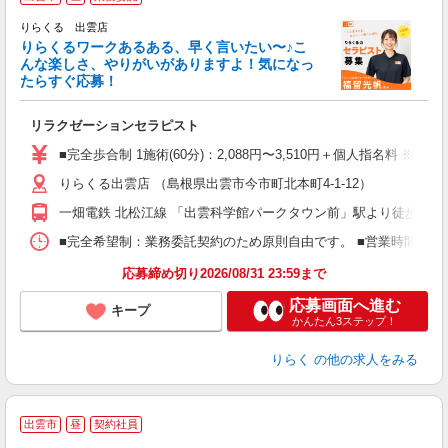
り
りらくる 出雲店
た
りらくるワークあるある、早く言いたい〜♪こ
んな楽しさ、やりがいがありますよ！気になっ
ー
たらすぐ応募！
る
リラクゼーションセラピスト
入
た
■完全歩合制 1施術(60分)：2,088円〜3,510円＋個人指名料 ※
主
りらくる出雲店 （島根県出雲市今市町北本町4-1-12）
躍
額
一畑電鉄 北松江線 「出雲科学館パークタウン前」駅より徒歩12分
間
ス
■完全希望制：業務委託契約のため原則自由です。 ■営業時間帯（9
K.
応募締め切り2026/08/31 23:59まで
応募画面へ進む
キープ
かんたん3ステップ！
りらく
の他の求人をみる
出雲市
昼
契約社員