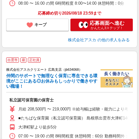
08:00 〜 16:00 の間 6時間程度 8:00〜14:00 休憩時間：0分
応募締め切り2026/08/18 23:59まで
応募画面へ進む
キープ
かんたん3ステップ！
株式会社アスカ
の他の求人をみる
出雲市
昼
正社員
株式会社アスカクリエート 広島支店（jb634068）
仲間のサポートで無理なく保育に専念できる環
境がここにある◎お休みもしっかりで働きやす
い職場！
面
私立認可保育園の保育士
入
不
月給 208,500円 〜 219,000円 ※給与幅は経験・能力により
あ
■たちばな保育園（私立認可保育園） 島根県出雲市大津町14093 
支
大津町駅より徒歩5分
夕
07:00 〜 19:00 の間 8時間程度 休憩時間：60分 勤務時間外：