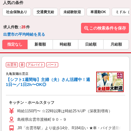
人気の条件
社会保険あり
交通費支給
未経験歓迎
車通勤OK
ミドル（
求人件数 :
28
件
この検索条件を保存
出雲市の平均時給を見る
指定なし
新着順
時給順
日給順
月給順
出雲市
昼
アルバイト
パート
丸亀製麺出雲店
【シフト1週間毎】主婦（夫）さん活躍中！週
1日〜／1日2h〜OK◎
ル
キッチン・ホールスタッフ
入
者
時給1150円〜 ☆22時以降は時給25％UP（深夜割増有）
歓
島根県出雲市渡橋町９０－９
～
り
JR「出雲市駅」より徒歩14分、R184沿い ★車・バイク通勤O
務