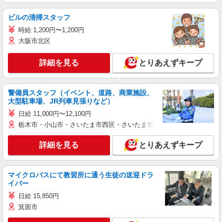
ビルの清掃スタッフ
時給 1,200円〜1,200円
大阪市北区
詳細を見る
とりあえずキープ
警備員スタッフ（イベント、道路、商業施設、
大型駐車場、JR列車見張りなど）
日給 11,000円〜12,100円
栃木市・小山市・さいたま市西区・さいたま市岩槻区・久喜市・蓮田
詳細を見る
とりあえずキープ
マイクロバスにて教習所に通う生徒の送迎ドラ
イバー
日給 15,850円
箕面市