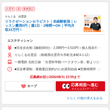
出雲市
昼
業務委託
りらくる 出雲店
学
リラクゼーションセラピスト｜未経験歓迎｜レ
ッスン費用0円｜週1日・1時間〜OK｜平均月
収33万円！
目
エステティシャン
入
た
■完全歩合制 1施術(60分)：2,088円〜3,510円＋個人指名料 ※
主
りらくる出雲店 （島根県出雲市今市町北本町4-1-12）
躍
額
一畑電鉄 北松江線 「出雲科学館パークタウン前」駅より徒歩12分
間
ス
■完全希望制：業務委託契約のため原則自由 ■営業時間帯（10:00
K.
応募締め切り2026/08/31 23:59まで
応募画面へ進む
キープ
かんたん3ステップ！
りらく
の他の求人をみる