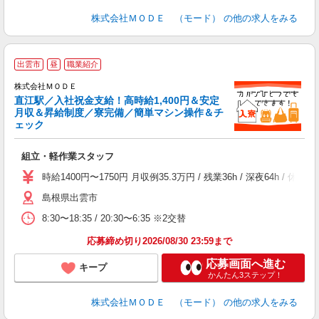
株式会社ＭＯＤＥ （モード）
の他の求人をみる
出雲市
昼
職業紹介
株式会社ＭＯＤＥ
直江駅／入社祝金支給！高時給1,400円＆安定
月収＆昇給制度／寮完備／簡単マシン操作＆チ
ェック
っ
組立・軽作業スタッフ
入
場
時給1400円〜1750円 月収例35.3万円 / 残業36h / 深夜64
者
島根県出雲市
リ
問
8:30〜18:35 / 20:30〜6:35 ※2交替
り
土
応募締め切り2026/08/30 23:59まで
応募画面へ進む
キープ
かんたん3ステップ！
株式会社ＭＯＤＥ （モード）
の他の求人をみる