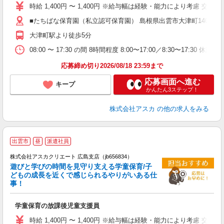
不
時給 1,400円 〜 1,400円 ※給与幅は経験・能力により考慮 交
カ
■たちばな保育園（私立認可保育園） 島根県出雲市大津町14093 
大津町駅より徒歩5分
あ
08:00 〜 17:30 の間 8時間程度 8:00〜17:00／8:30〜17:30 
応募締め切り2026/08/18 23:59まで
応募画面へ進む
キープ
かんたん3ステップ！
株式会社アスカ
の他の求人をみる
出雲市
昼
派遣社員
株式会社アスカクリエート 広島支店（jb656834）
遊びと学びの時間を見守り支える学童保育/子
どもの成長を近くで感じられるやりがいある仕
事！
面
学童保育の放課後児童支援員
入
不
時給 1,400円 〜 1,400円 ※給与幅は経験・能力により考慮 交