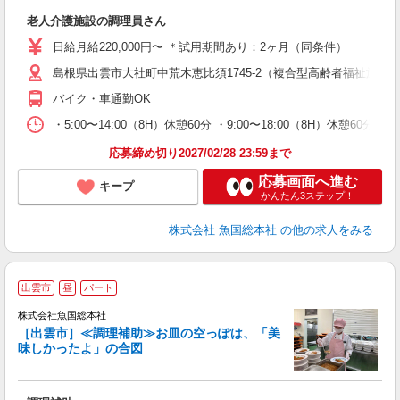
経
老人介護施設の調理員さん
夕
日給月給220,000円〜 ＊試用期間あり：2ヶ月（同条件）
島根県出雲市大社町中荒木恵比須1745-2（複合型高齢者福祉施設
バイク・車通勤OK
・5:00〜14:00（8H）休憩60分 ・9:00〜18:00（8H）休憩60分
応募締め切り2027/02/28 23:59まで
応募画面へ進む
キープ
かんたん3ステップ！
株式会社 魚国総本社
の他の求人をみる
出雲市
昼
パート
株式会社魚国総本社
全
［出雲市］≪調理補助≫お皿の空っぽは、「美
味しかったよ」の合図
軽
未