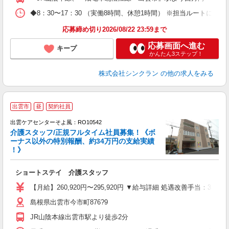
◆8：30〜17：30 （実働8時間、休憩1時間） ※担当ルートに
応募締め切り2026/08/22 23:59まで
応募画面へ進む
キープ
かんたん3ステップ！
株式会社シンクラン
の他の求人をみる
出雲市
昼
契約社員
出雲ケアセンターそよ風：RO10542
介護スタッフ/正規フルタイム社員募集！《ボ
ーナス以外の特別報酬、約34万円の支給実績
！》
ショートステイ 介護スタッフ
入
中
【月給】260,920円〜295,920円 ▼給与詳細 処遇改善手当：35
り
島根県出雲市今市町876?9
夜
イ
JR山陰本線出雲市駅より徒歩2分
登