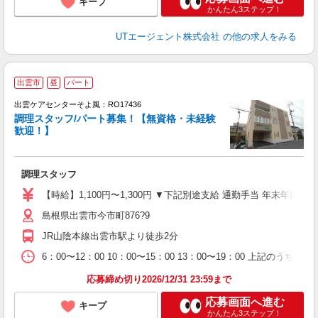
キープ
かんたん3ステップ！
UTエージェント株式会社
の他の求人をみる
出雲市
昼
パート
出雲ケアセンターそよ風：RO17436
調理スタッフ/パート募集！【無資格・未経験
歓迎！】
ば
調理スタッフ
入
中
【時給】1,100円〜1,300円 ▼下記別途支給 通勤手当 年末年始手当：
り
島根県出雲市今市町876?9
K
O
JR山陰本線出雲市駅より徒歩2分
6：00〜12：00 10：00〜15：00 13：00〜19：00 上記のう
応募締め切り2026/12/31 23:59まで
応募画面へ進む
キープ
かんたん3ステップ！