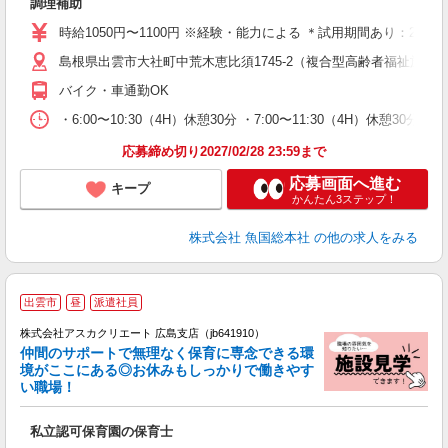
調理補助
昼
与
時給1050円〜1100円 ※経験・能力による ＊試用期間あり：2ヶ
島根県出雲市大社町中荒木恵比須1745-2（複合型高齢者福祉施設
バイク・車通勤OK
・6:00〜10:30（4H）休憩30分 ・7:00〜11:30（4H）休憩30分 ・1
応募締め切り2027/02/28 23:59まで
応募画面へ進む
キープ
かんたん3ステップ！
株式会社 魚国総本社
の他の求人をみる
出雲市
昼
派遣社員
株式会社アスカクリエート 広島支店（jb641910）
仲間のサポートで無理なく保育に専念できる環
境がここにある◎お休みもしっかりで働きやす
い職場！
面
私立認可保育園の保育士
入