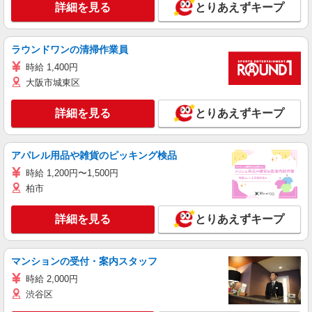
詳細を見る
とりあえずキープ
ラウンドワンの清掃作業員
時給 1,400円
大阪市城東区
詳細を見る
とりあえずキープ
アパレル用品や雑貨のピッキング検品
時給 1,200円〜1,500円
柏市
詳細を見る
とりあえずキープ
マンションの受付・案内スタッフ
時給 2,000円
渋谷区