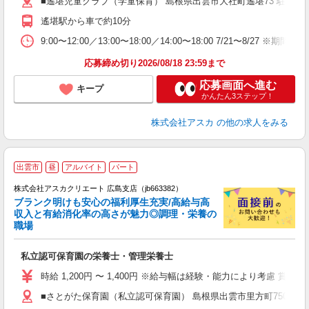
■遙堪児童クラブ（学童保育） 島根県出雲市大社町遙堪73 駐車場
績
遙堪駅から車で約10分
9:00〜12:00／13:00〜18:00／14:00〜18:00 7/21〜8/27
応募締め切り2026/08/18 23:59まで
応募画面へ進む
キープ
かんたん3ステップ！
株式会社アスカ
の他の求人をみる
出雲市
昼
アルバイト
パート
株式会社アスカクリエート 広島支店（jb663382）
ブランク明けも安心の福利厚生充実/高給与高
収入と有給消化率の高さが魅力◎調理・栄養の
職場
面
私立認可保育園の栄養士・管理栄養士
入
不
時給 1,200円 〜 1,400円 ※給与幅は経験・能力により考慮 賞与あ
ほ
■さとがた保育園（私立認可保育園） 島根県出雲市里方町750番地
育