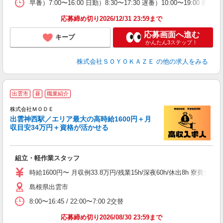
早番）7:00〜16:00 日勤）8:30〜17:30 遅番）10:00〜19:00 夜
応募締め切り2026/12/31 23:59まで
応募画面へ進む
キープ
かんたん3ステップ！
株式会社ＳＯＹＯＫＡＺＥ
の他の求人をみる
出雲市
昼
職業紹介
株式会社ＭＯＤＥ
出雲神西駅／エリア最大の高時給1600円＋月
収目安34万円＋資格が活かせる
っ
組立・軽作業スタッフ
入
場
時給1600円〜 月収例33.8万円/残業15h/深夜60h/休出8h 
者
島根県出雲市
リ
問
8:00〜16:45 / 22:00〜7:00 2交替
り
土
応募締め切り2026/08/30 23:59まで