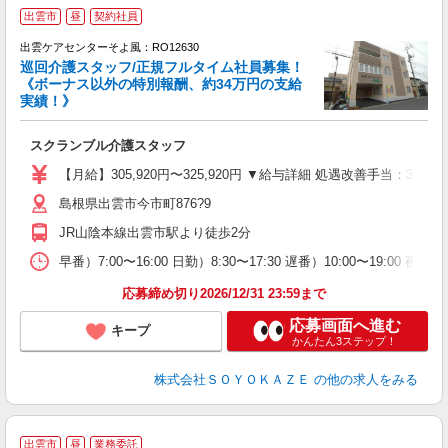
出雲市
昼
契約社員
出雲ケアセンターそよ風：RO12630
巡回介護スタッフ/正規フルタイム社員募集！
《ボーナス以外の特別報酬、約34万円の支給
実績！》
スクランブル介護スタッフ
入
中
【月給】305,920円〜325,920円 ▼給与詳細 処遇改善手当：35
り
島根県出雲市今市町876?9
方
残
JR山陰本線出雲市駅より徒歩2分
早番）7:00〜16:00 日勤）8:30〜17:30 遅番）10:00〜19:00 夜勤）
応募締め切り2026/12/31 23:59まで
応募画面へ進む
キープ
かんたん3ステップ！
株式会社ＳＯＹＯＫＡＺＥ
の他の求人をみる
出雲市
昼
業務委託