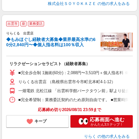
株式会社ＳＯＹＯＫＡＺＥ
の他の求人をみる
◆
出雲市
昼
業務委託
円
りらくる 出雲店
◆もみほぐし経験者大募集◆業界最高水準の6
0分2,840円〜◆個人指名料は100％収入
に
間
リラクゼーションセラピスト（経験者募集）
入
た
■完全歩合制 1施術(60分)：2,088円〜3,510円＋個人指名料 
主
りらくる出雲店 （島根県出雲市今市町北本町4-1-12）
躍
額
一畑電鉄 北松江線 「出雲科学館パークタウン前」駅より徒歩12分
間
ス
■完全希望制：業務委託契約のため原則自由です。 ■営業時間帯（9
K.
応募締め切り2026/08/31 23:59まで
応募画面へ進む
キープ
かんたん3ステップ！
りらく
の他の求人をみる