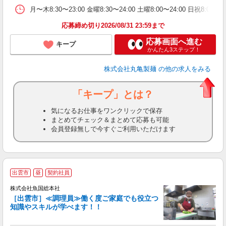
月〜木8:30〜23:00 金曜8:30〜24:00 土曜8:00〜
フ
応募締め切り2026/08/31 23:59まで
応募画面へ進む
キープ
かんたん3ステップ！
株式会社丸亀製麺
の他の求人をみる
「キープ」とは？
気になるお仕事をワンクリックで保存
まとめてチェック＆まとめて応募も可能
会員登録無しで今すぐご利用いただけます
出雲市
昼
契約社員
し
株式会社魚国総本社
［出雲市］≪調理員≫働く度ご家庭でも役立つ
知識やスキルが学べます！！
を