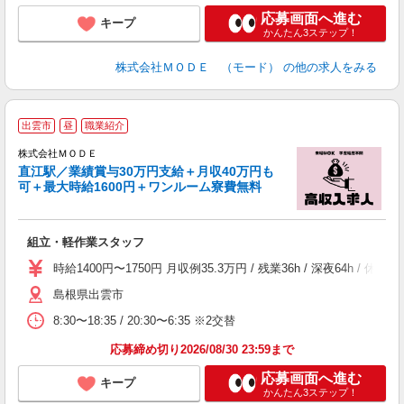
応募画面へ進む
キープ
かんたん3ステップ！
株式会社ＭＯＤＥ （モード）
の他の求人をみる
出雲市
昼
職業紹介
株式会社ＭＯＤＥ
直江駅／業績賞与30万円支給＋月収40万円も
可＋最大時給1600円＋ワンルーム寮費無料
っ
組立・軽作業スタッフ
入
場
時給1400円〜1750円 月収例35.3万円 / 残業36h / 深夜64
者
島根県出雲市
リ
問
8:30〜18:35 / 20:30〜6:35 ※2交替
り
土
応募締め切り2026/08/30 23:59まで
応募画面へ進む
キープ
かんたん3ステップ！