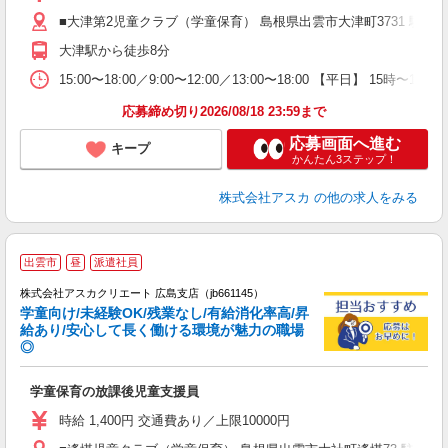
カ
■大津第2児童クラブ（学童保育） 島根県出雲市大津町3731 駐車
産
大津駅から徒歩8分
15:00〜18:00／9:00〜12:00／13:00〜18:00 【平日】 1
応募締め切り2026/08/18 23:59まで
応募画面へ進む
キープ
かんたん3ステップ！
株式会社アスカ
の他の求人をみる
出雲市
昼
派遣社員
株式会社アスカクリエート 広島支店（jb661145）
学童向け/未経験OK/残業なし/有給消化率高/昇
給あり/安心して長く働ける環境が魅力の職場
◎
面
学童保育の放課後児童支援員
入
不
時給 1,400円 交通費あり／上限10000円
業