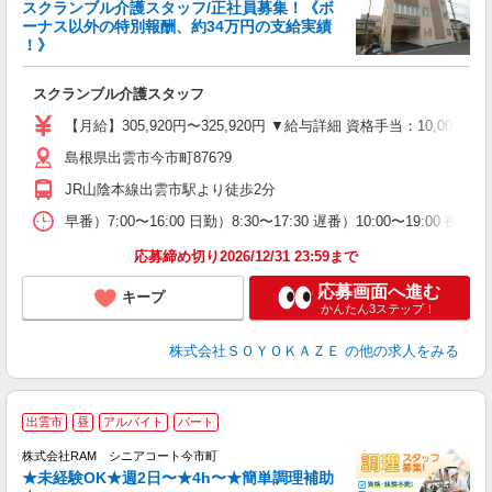
スクランブル介護スタッフ/正社員募集！《ボ
ーナス以外の特別報酬、約34万円の支給実績
！》
スクランブル介護スタッフ
入
中
【月給】305,920円〜325,920円 ▼給与詳細 資格手当：10,00
り
島根県出雲市今市町876?9
JR山陰本線出雲市駅より徒歩2分
朝
K
早番）7:00〜16:00 日勤）8:30〜17:30 遅番）10:00〜19:00 夜勤）
り
応募締め切り2026/12/31 23:59まで
応募画面へ進む
キープ
かんたん3ステップ！
株式会社ＳＯＹＯＫＡＺＥ
の他の求人をみる
出雲市
昼
アルバイト
パート
未
業
株式会社RAM シニアコート今市町
★未経験OK★週2日〜★4h〜★簡単調理補助