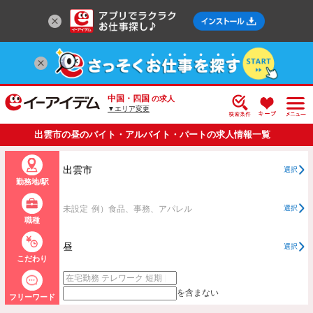
中国・四国
の求人
▼エリア変更
出雲市の昼のバイト・アルバイト・パートの求人情報一覧
出雲市
選択
勤務地/駅
未設定
例）食品、事務、アパレル
選択
職種
昼
選択
こだわり
を含まない
フリーワード