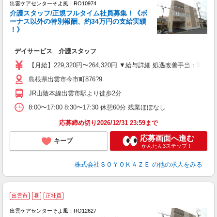
出雲ケアセンターそよ風：RO10974
介護スタッフ/正規フルタイム社員募集！《ボ
ーナス以外の特別報酬、約34万円の支給実績
！》
デイサービス 介護スタッフ
入
中
【月給】229,320円〜264,320円 ▼給与詳細 処遇改善手当：34
り
島根県出雲市今市町876?9
方
残
JR山陰本線出雲市駅より徒歩2分
8:00〜17:00 8:30〜17:30 休憩60分 残業ほぼなし
応募締め切り2026/12/31 23:59まで
応募画面へ進む
キープ
かんたん3ステップ！
株式会社ＳＯＹＯＫＡＺＥ
の他の求人をみる
出雲市
昼
正社員
出雲ケアセンターそよ風：RO12627