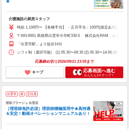
★
の
介護施設の厨房スタッフ
即
格
時給 1,100円〜 【各種手当】 ・正月手当：100円(規定あり)
ル
〒693-0001 島根県出雲市今市町330-5 株式会社RAM シニア
躍
の
「出雲市駅」より徒歩14分
K
保
シフト制（選択可能） (1) 05:30〜09:30 (2) 05:30〜14
応募締め切り2026/09/21 23:59まで
応募画面へ進む
キープ
かんたん3ステップ！
出雲市
昼
正社員
理容プラージュ 出雲店
［理容師免許必須］理容師積極採用中★高待遇
＆安定！動画オペレーションマニュアルあり！
募
給
歩