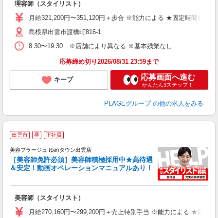
理容師（スタイリスト）
入
資
月給321,200円〜351,120円＋歩合 ※能力による ★固定時間外
ブ
島根県出雲市渡橋町816-1
自
ク
8:30〜19:30 ※店舗により異なる ※基本残業なし
あ
応募締め切り2026/08/31 23:59まで
支
応募画面へ進む
キープ
かんたん3ステップ！
PLAGEグループ
の他の求人をみる
出雲市
昼
正社員
美容プラージュ ゆめタウン出雲店
［美容師免許必須］美容師積極採用中★高待遇
＆安定！動画オペレーションマニュアルあり！
募
給
歩
美容師（スタイリスト）
入
資
月給270,160円〜299,200円＋売上特別手当 ※能力による ★
ブ