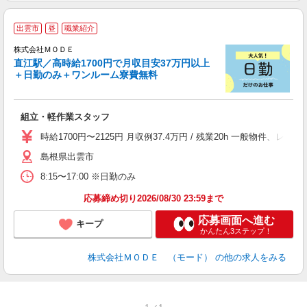
出雲市
昼
職業紹介
株式会社ＭＯＤＥ
直江駅／高時給1700円で月収目安37万円以上
＋日勤のみ＋ワンルーム寮費無料
っ
組立・軽作業スタッフ
入
場
時給1700円〜2125円 月収例37.4万円 / 残業20h 一般物件
者
島根県出雲市
リ
問
8:15〜17:00 ※日勤のみ
り
土
応募締め切り2026/08/30 23:59まで
応募画面へ進む
キープ
かんたん3ステップ！
株式会社ＭＯＤＥ （モード）
の他の求人をみる