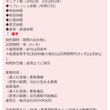
※シフト制（月9公休、2月は8公休）
◆リフレッシュ休暇（年間17日）
◆有給休暇
◆特別休暇
◆介護休暇
◆育児休暇
◆産前・産後休暇
備考
契約期間：期間の定め無し
試用期間：有（3ヶ月）
※雇用形態・給与は同条件
※処遇改善手当(支給対象の場合)は試用期間中(3ヶ月)は支給な
し
時間外労働：採用までに明示
業務内容：
（雇入れ直後）募集職種
（変更の範囲）当社が定める業務
就業場所：
（雇入れ直後）募集施設
（変更の範囲）自宅通勤可能施設
雇用主：株式会社SOYOKAZE
定年制度あり：65歳（再雇用制度あり／70歳まで勤務可能）