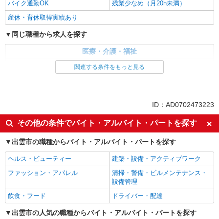
バイク通勤OK
残業少なめ（月20h未満）
産休・育休取得実績あり
同じ職種から求人を探す
医療・介護・福祉
介護職・ヘルパー
関連する条件をもっと見る
同じ特徴から求人を探す
ミドル（40代～）活躍中
交通費支給
ID：AD0702473223
社会保険あり
ボーナス・賞与あり
その他の条件でバイト・アルバイト・パートを探す
深夜
車通勤OK
出雲市の職種からバイト・アルバイト・パートを探す
産休・育休取得実績あり
ヘルス・ビューティー
建築・設備・アクティブワーク
ファッション・アパレル
清掃・警備・ビルメンテナンス・
設備管理
飲食・フード
ドライバー・配達
出雲市の人気の職種からバイト・アルバイト・パートを探す