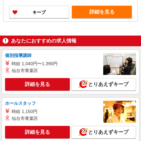
給 通勤手当 年末年始手当：380円/時 寸志あり：
年2回（6月・12月） ※業績による 特別報酬：平
詳細を見る
キープ
均34.1万円（最高額135万円） ※2025年6月支給実
績 ※処遇改善手当は試用期間中(3ヶ月)は支給なし
あなたにおすすめの求人情報
個別指導講師
時給 1,040円〜1,390円
仙台市青葉区
詳細を見る
とりあえずキープ
ホールスタッフ
時給 1,150円
仙台市青葉区
詳細を見る
とりあえずキープ