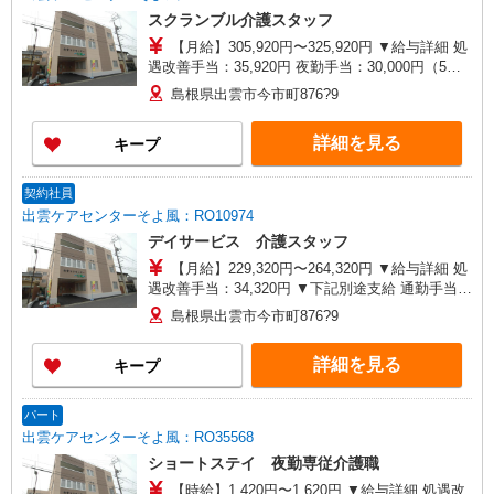
スクランブル介護スタッフ
【月給】305,920円〜325,920円 ▼給与詳細 処
遇改善手当：35,920円 夜勤手当：30,000円（5回
分） ※6回目以降は1回6,000円支給 ▼下記別途支
島根県出雲市今市町876?9
給 通勤手当 年末年始手当：380円/時 ※12/300
時〜1/324時 寸志あり：年2回（6月・12月） ※業
詳細を見る
キープ
績による 特別報酬：平均34.1万円（最高額135万
円） ※2025年6月支給実績 ※処遇改善手当は試用
期間中(3ヶ月)は支給なし
契約社員
出雲ケアセンターそよ風：RO10974
デイサービス 介護スタッフ
【月給】229,320円〜264,320円 ▼給与詳細 処
遇改善手当：34,320円 ▼下記別途支給 通勤手当
年末年始手当：380円/時 ※12/300時〜1/324時 寸
島根県出雲市今市町876?9
志あり：年2回（6月・12月） ※業績による 特別
報酬：平均33.8万円（最高額130万円） ※2025年6
詳細を見る
キープ
月支給実績 ※処遇改善手当は試用期間中(3ヶ月)は
支給なし
パート
出雲ケアセンターそよ風：RO35568
ショートステイ 夜勤専従介護職
【時給】1,420円〜1,620円 ▼給与詳細 処遇改