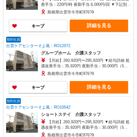
善手当：220円/時 夜勤手当:6,000円/回 ▼下記別途
支給 通勤手当 年末年始手当：380円/時 ※12/300
島根県出雲市今市町876?9
時〜1/324時 寸志あり：年2回（6月・12月） ※業
績による ※処遇改善手当は試用期間中(3ヶ月)は支
詳細を見る
キープ
給なし
契約社員
出雲ケアセンターそよ風：RO12072
グループホーム 介護スタッフ
【月給】260,920円〜295,920円 ▼給与詳細 処
遇改善手当：35,920円 夜勤手当：30,000円（5回
分） ※6回目以降は1回6,000円支給 ▼下記別途支
島根県出雲市今市町876?9
給 通勤手当 年末年始手当：380円/時 ※12/300
時〜1/324時 寸志あり：年2回（6月・12月） ※業
詳細を見る
キープ
績による 特別報酬：平均26.6万円（最高額109万
円） ※2025年6月支給実績 ※処遇改善手当は試用
期間中(3ヶ月)は支給なし
契約社員
出雲ケアセンターそよ風：RO10542
ショートステイ 介護スタッフ
【月給】260,920円〜295,920円 ▼給与詳細 処
遇改善手当：35,920円 夜勤手当：30,000円（5回
分） ※6回目以降は1回6,000円支給 ▼下記別途支
島根県出雲市今市町876?9