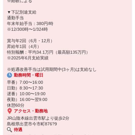
※経験による
▼下記別途支給
通勤手当
年末年始手当：380円/時
※12/300時〜1/324時
賞与年2回（6月・12月）
昇給年1回（4月）
特別報酬：平均34.1万円（最高額135万円）
※2025年6月支給実績
※処遇改善手当は試用期間中(3ヶ月)は支給なし
勤務時間・曜日
早番）7:00〜16:00
日勤）8:30〜17:30
遅番）10:00〜19:00
夜勤）16:00〜翌9:00
休憩60分
アクセス・勤務地
JR山陰本線出雲市駅より徒歩2分
島根県出雲市今市町876?9
待遇