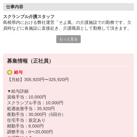
特別報酬：平均34.1万円（最高額135万円）
◆自分らしく働ける
仕事内容
※2025年6月支給実績
髪色・髪型・ネイル・ヒゲは原則自由（社内規定あり）。社員一
スクランブル介護スタッフ
人ひとりの個性や価値観を大切にするため、身だしなみルールを
※処遇改善手当は試用期間中(3ヶ月)は支給なし
島根県内における弊社運営「そよ風」の介護施設での勤務です。欠
見直しました。清潔感と節度を大切にできれば、自分らしいスタ
員時などに各施設に直接赴き、介護職員として勤務して頂きます。
イルで無理なく働ける環境です。
介護業務全般（食事・入浴・排泄介助、レクリエーション、送迎、
もっと見る
夜勤等）を担当。状況によっては近隣他県への勤務や宿泊勤務もあ
ります。※勤務地は別途記載
◆勤務地について
募集情報（正社員）
《下記いずれかでのご勤務となります》
・出雲ケアセンターそよ風：島根県出雲市今市町876?9
給与
・雲南ケアセンターそよ風：島根県雲南市木次町里方1093－119
【月給】305,920円〜325,920円
・松江西津田ショートステイそよ風：島根県松江市西津田2丁目8
※平時の際は、出雲ケアセンターそよ風での勤務となります。
▼給与詳細
資格手当：10,000円
◆充実した研修制度
スクランブル手当：10,000円
現場経験の有無を問わず、全スタッフが成長できるよう多彩な研修
処遇改善手当：35,920円
制度を用意。OJT研修から始まり、入社時研修、サービス別研修、
夜勤手当：30,000円（5回分）
オーダーメイド研修など多岐に渡ります。経験者の方はもちろん、
住宅手当：規定あり
未経験の方も着実に知識と技術が身につき、自信を持って活躍でき
精勤手当：8,000円
る環境です。
調整手当：0〜20,000円