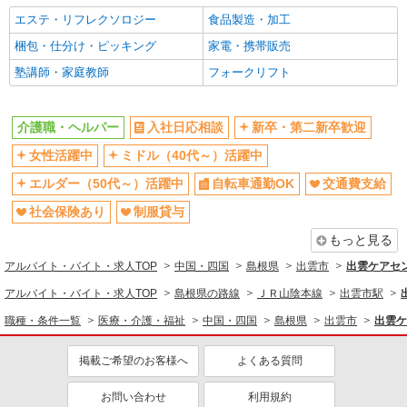
エステ・リフレクソロジー
食品製造・加工
梱包・仕分け・ピッキング
家電・携帯販売
塾講師・家庭教師
フォークリフト
介護職・ヘルパー
入社日応相談
新卒・第二新卒歓迎
女性活躍中
ミドル（40代～）活躍中
エルダー（50代～）活躍中
自転車通勤OK
交通費支給
社会保険あり
制服貸与
もっと見る
アルバイト・バイト・求人TOP
中国・四国
島根県
出雲市
出雲ケアセン
アルバイト・バイト・求人TOP
島根県の路線
ＪＲ山陰本線
出雲市駅
職種・条件一覧
医療・介護・福祉
中国・四国
島根県
出雲市
出雲ケ
掲載ご希望のお客様へ
よくある質問
お問い合わせ
利用規約