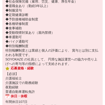
◆社会保険完備（雇用、労災、健康、厚生年金）
◆退職金あり（勤続3年以上）
◆制服貸与
◆定期健康診断
◆予防接種補助金制度
◆各種研修制度
◆食事補助
◆受動喫煙対策あり（屋内禁煙）
◆車通勤可
◆バイク通勤可
◆特別報酬制度
特別報酬制度とは業績と個人の評価により、 賞与とは別に支払
われる制度です。
SOYOKAZE の社員として、 円滑な施設運営への協力や売り上
げへの寄与等の指標によって支給されます。
応募資格・経験
【必須】
介護福祉士
介護施設での勤務経験
夜勤経験
普通自動車運転免許
休日・休暇
年間休日107日