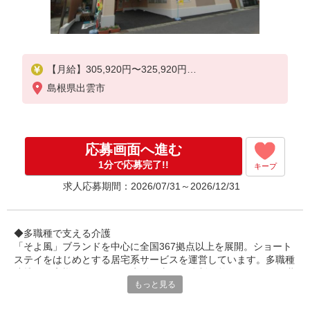
【月給】305,920円〜325,920円
島根県出雲市
▼給与詳細
資格手当：10,000円
スクランブル手当：10,000円
処遇改善手当：35,920円
応募画面へ進む
夜勤手当：30,000円（5回分）
住宅手当：規定あり
1分で応募完了!!
キープ
精勤手当：8,000円
求人応募期間：2026/07/31～2026/12/31
調整手当：0〜20,000円
※経験による
▼下記別途支給
◆多職種で支える介護
通勤手当
「そよ風」ブランドを中心に全国367拠点以上を展開。ショート
年末年始手当：380円/時
ステイをはじめとする居宅系サービスを運営しています。多職種
※12/300時〜1/324時
連携でお客様一人ひとりの生活を支える体制を整えています。職
もっと見る
種を超えて相談しやすい雰囲気があり、周囲と連携しながら安心
賞与年2回（6月・12月）
して働ける環境です。
昇給年1回（4月）