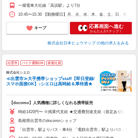
一畑電車大社線「高浜駅」より7分
10:45〜15:30 【勤務曜日】月、火、水、木、金、土、日、祝 勤
応募画面へ進む
キープ
かんたん3ステップ！
株式会社日本ヒュウマップ
の他の求人をみる
★
出雲市
バイク通勤OK
派遣社員
♪
株式会社シエロ
≪出雲市≫大手携帯ショップstaff【即日登録/
スマホ面接OK】♪シエロは高時給＆厚待遇★
い
即
【docomo】人気機種に詳しくなれる携帯販売
あ
時給1420円〜 ※残業代支給 ★交通費別途支給（規定あり） ゜+゜
K
島根県出雲市のdocomoショップ
貸
「出雲市」駅よりバス・車4分 「電鉄出雲市」駅よりバス・車5分