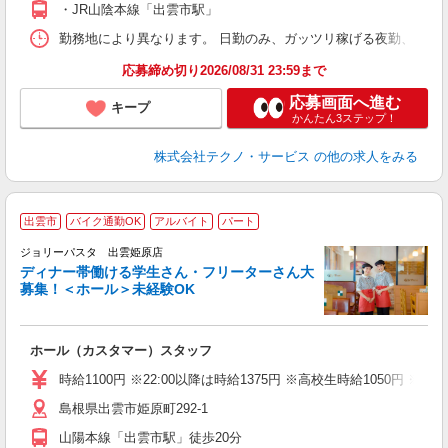
・JR山陰本線「出雲市駅」
勤務地により異なります。 日勤のみ、ガッツリ稼げる夜勤、シフトによる交
応募締め切り2026/08/31 23:59まで
応募画面へ進む
キープ
かんたん3ステップ！
株式会社テクノ・サービス
の他の求人をみる
出雲市
バイク通勤OK
アルバイト
パート
ジョリーパスタ 出雲姫原店
ディナー帯働ける学生さん・フリーターさん大
募集！＜ホール＞未経験OK
ま
ホール（カスタマー）スタッフ
未
（
時給1100円 ※22:00以降は時給1375円 ※高校生時給1050円
給
島根県出雲市姫原町292‐1
山陽本線「出雲市駅」徒歩20分