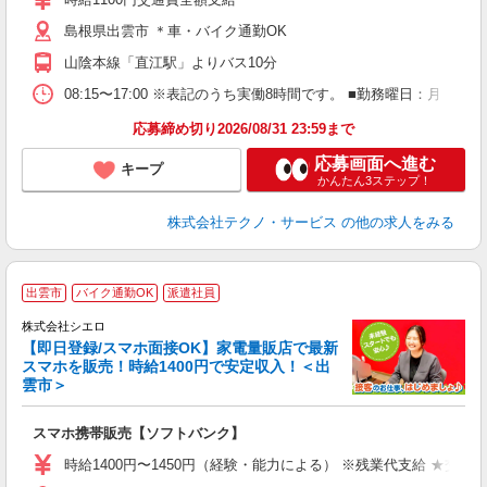
勤
島根県出雲市 ＊車・バイク通勤OK
り
山陰本線「直江駅」よりバス10分
08:15〜17:00 ※表記のうち実働8時間です。 ■勤務曜日：月
応募締め切り2026/08/31 23:59まで
応募画面へ進む
キープ
かんたん3ステップ！
株式会社テクノ・サービス
の他の求人をみる
★
出雲市
バイク通勤OK
派遣社員
♪
株式会社シエロ
【即日登録/スマホ面接OK】家電量販店で最新
スマホを販売！時給1400円で安定収入！＜出
雲市＞
事
即
スマホ携帯販売【ソフトバンク】
あ
時給1400円〜1450円（経験・能力による） ※残業代支給 ★交通
K