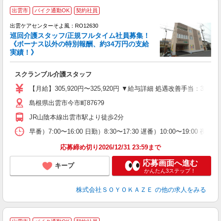
出雲市
バイク通勤OK
契約社員
出雲ケアセンターそよ風：RO12630
巡回介護スタッフ/正規フルタイム社員募集！
《ボーナス以外の特別報酬、約34万円の支給
実績！》
す
入
スクランブル介護スタッフ
中
り
【月給】305,920円〜325,920円 ▼給与詳細 処遇改善手当：35
深
島根県出雲市今市町876?9
バ
員
JR山陰本線出雲市駅より徒歩2分
早番）7:00〜16:00 日勤）8:30〜17:30 遅番）10:00〜19:00 夜勤）
応募締め切り2026/12/31 23:59まで
応募画面へ進む
キープ
かんたん3ステップ！
株式会社ＳＯＹＯＫＡＺＥ
の他の求人をみる