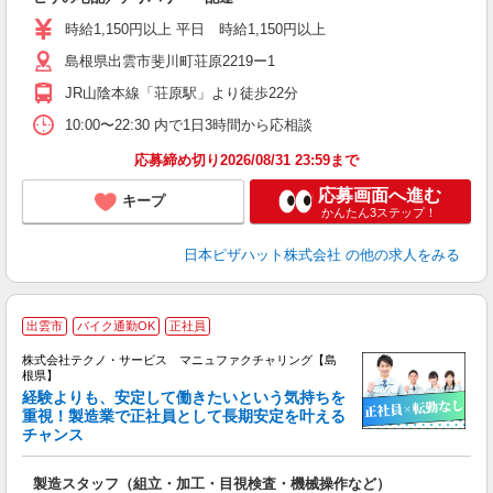
未
ア
時給1,150円以上 平日 時給1,150円以上
h
島根県出雲市斐川町荘原2219ー1
JR山陰本線「荘原駅」より徒歩22分
10:00〜22:30 内で1日3時間から応相談
応募締め切り2026/08/31 23:59まで
応募画面へ進む
キープ
かんたん3ステップ！
日本ピザハット株式会社
の他の求人をみる
出雲市
バイク通勤OK
正社員
株式会社テクノ・サービス マニュファクチャリング【島
根県】
経験よりも、安定して働きたいという気持ちを
重視！製造業で正社員として長期安定を叶える
チャンス
く
入
製造スタッフ（組立・加工・目視検査・機械操作など）