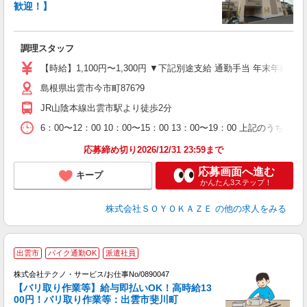
歓迎！】
月
入
調理スタッフ
中
り
【時給】1,100円〜1,300円 ▼下記別途支給 通勤手当 年末年始手
歓
島根県出雲市今市町876?9
O
JR山陰本線出雲市駅より徒歩2分
6：00〜12：00 10：00〜15：00 13：00〜19：00 上記のう
応募締め切り2026/12/31 23:59まで
応募画面へ進む
キープ
かんたん3ステップ！
株式会社ＳＯＹＯＫＡＺＥ
の他の求人をみる
出雲市
バイク通勤OK
派遣社員
株式会社テクノ・サービス/お仕事No/0890047
【バリ取り作業等】給与即払いOK！高時給13
00円！バリ取り作業等：出雲市斐川町