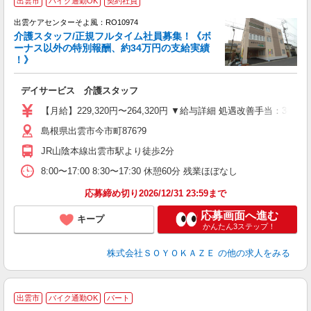
出雲市
バイク通勤OK
契約社員
出雲ケアセンターそよ風：RO10974
介護スタッフ/正規フルタイム社員募集！《ボ
ーナス以外の特別報酬、約34万円の支給実績
！》
す
入
デイサービス 介護スタッフ
中
り
【月給】229,320円〜264,320円 ▼給与詳細 処遇改善手当：3
者
島根県出雲市今市町876?9
K
社
JR山陰本線出雲市駅より徒歩2分
8:00〜17:00 8:30〜17:30 休憩60分 残業ほぼなし
応募締め切り2026/12/31 23:59まで
応募画面へ進む
キープ
かんたん3ステップ！
株式会社ＳＯＹＯＫＡＺＥ
の他の求人をみる
出雲市
バイク通勤OK
パート