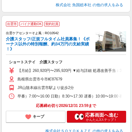
株式会社 魚国総本社
の他の求人をみる
出雲市
バイク通勤OK
契約社員
出雲ケアセンターそよ風：RO10542
介護スタッフ/正規フルタイム社員募集！《ボ
ーナス以外の特別報酬、約34万円の支給実績
！》
す
入
ショートステイ 介護スタッフ
中
り
【月給】260,920円〜295,920円 ▼給与詳細 処遇改善手当：35
者
島根県出雲市今市町876?9
車
実
JR山陰本線出雲市駅より徒歩2分
早番）7:00〜16:00 日勤）8:30〜17:30 遅番）10:00〜19:00 夜
応募締め切り2026/12/31 23:59まで
応募画面へ進む
キープ
かんたん3ステップ！
株式会社ＳＯＹＯＫＡＺＥ
の他の求人をみる