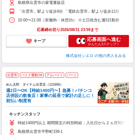
島根県出雲市の家電量販店
貸
「出雲市」駅より徒歩9分 「電鉄出雲市」駅より徒歩12分
10:00〜21:00（実働8h・休憩1h） ※土日祝含む週5日勤務
応募締め切り2026/08/31 23:59まで
応募画面へ進む
キープ
かんたん3ステップ！
株式会社シエロ
の他の求人をみる
出雲市
バイク通勤OK
アルバイト
パート
めん太郎 ダイナム出雲店（121656）
週2日〜OK【時給1400円〜】急募！パチンコ
店併設の飲食店！家事の延長で家計の足しに！
前払い制度有
未
キッチンスタッフ
K
時給1400円以上 期間限定の特別時給：入社日から２ヵ月間限定
島根県出雲市平野町339-1