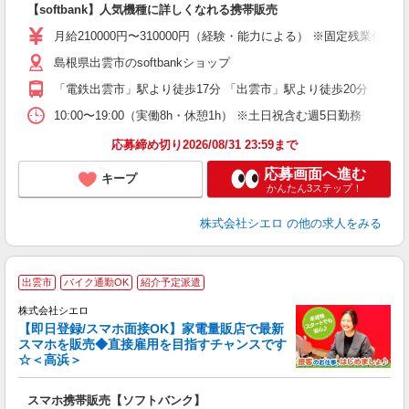
【softbank】人気機種に詳しくなれる携帯販売
あ
月給210000円〜310000円（経験・能力による） ※固定残業
通
島根県出雲市のsoftbankショップ
あ
「電鉄出雲市」駅より徒歩17分 「出雲市」駅より徒歩20分
10:00〜19:00（実働8h・休憩1h） ※土日祝含む週5日勤務
応募締め切り2026/08/31 23:59まで
応募画面へ進む
キープ
かんたん3ステップ！
株式会社シエロ
の他の求人をみる
★
出雲市
バイク通勤OK
紹介予定派遣
♪
株式会社シエロ
【即日登録/スマホ面接OK】家電量販店で最新
スマホを販売◆直接雇用を目指すチャンスです
☆＜高浜＞
事
即
スマホ携帯販売【ソフトバンク】