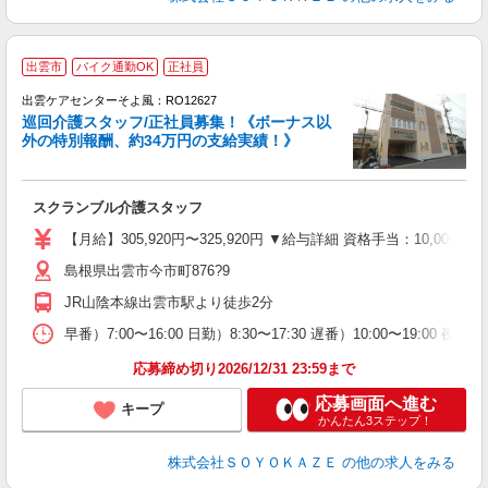
出雲市
バイク通勤OK
正社員
出雲ケアセンターそよ風：RO12627
巡回介護スタッフ/正社員募集！《ボーナス以
外の特別報酬、約34万円の支給実績！》
す
入
スクランブル介護スタッフ
中
り
【月給】305,920円〜325,920円 ▼給与詳細 資格手当：10,0
島根県出雲市今市町876?9
支
JR山陰本線出雲市駅より徒歩2分
イ
休
早番）7:00〜16:00 日勤）8:30〜17:30 遅番）10:00〜19:00 夜勤）
応募締め切り2026/12/31 23:59まで
応募画面へ進む
キープ
かんたん3ステップ！
株式会社ＳＯＹＯＫＡＺＥ
の他の求人をみる