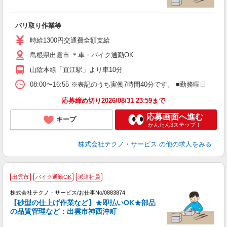
だ
バリ取り作業等
履
ミ
時給1300円交通費全額支給
売
島根県出雲市 ＊車・バイク通勤OK
得
山陰本線「直江駅」より車10分
08:00〜16:55 ※表記のうち実働7時間40分です。 ■勤務曜日
応募締め切り2026/08/31 23:59まで
応募画面へ進む
キープ
かんたん3ステップ！
株式会社テクノ・サービス
の他の求人をみる
出雲市
バイク通勤OK
派遣社員
株式会社テクノ・サービス/お仕事No/0883874
【砂型の仕上げ作業など】★即払いOK★部品
の品質管理など：出雲市神西沖町