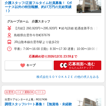
介護スタッフ/正規フルタイム社員募集！《ボ
ーナス以外の特別報酬、約27万円の支給実績
！》
す
入
グループホーム 介護スタッフ
中
り
【月給】260,920円〜295,920円 ▼給与詳細 処遇改善手当：35
者
島根県出雲市今市町876?9
車
実
JR山陰本線出雲市駅より徒歩2分
早番）7:00〜16:00 日勤）8:30〜17:30 遅番）10:00〜19:00 夜
応募締め切り2026/12/31 23:59まで
応募画面へ進む
キープ
かんたん3ステップ！
株式会社ＳＯＹＯＫＡＺＥ
の他の求人をみる
出雲市
バイク通勤OK
パート
出雲ケアセンターそよ風：RO17436
調理スタッフ/パート募集！【無資格・未経験