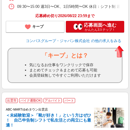
09:30〜15:00 週3日〜OK、1日5時間〜OK 休日：シフト制 週
応募締め切り2026/08/22 23:59まで
応募画面へ進む
キープ
かんたん3ステップ！
コンパスグループ・ジャパン株式会社
の他の求人をみる
「キープ」とは？
気になるお仕事をワンクリックで保存
まとめてチェック＆まとめて応募も可能
会員登録無しで今すぐご利用いただけます
出雲市
バイク通勤OK
アルバイト
パート
ABC-MARTゆめタウン出雲店
＜未経験歓迎＞「靴が好き！」という方はぜひ
！ 自己申告制シフトで私生活との両立にも最
適！