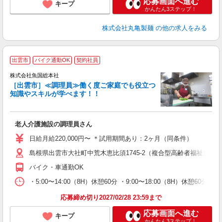
応募画面へ進む
キープ
かんたん3ステップ！
株式会社丸亀製麺
の他の求人をみる
出雲市
バイク通勤OK
契約社員
し
株式会社魚国総本社
［出雲市］≪調理員≫働く度ご家庭でも役立つ
知識やスキルが学べます！！
を
経
老人介護施設の調理員さん
夕
日給月給220,000円〜 ＊試用期間あり：2ヶ月（同条件）
島根県出雲市大社町中荒木恵比須1745-2（複合型高齢者福祉施設
バイク・車通勤OK
・5:00〜14:00（8H）休憩60分 ・9:00〜18:00（8H）休憩60分
応募締め切り2027/02/28 23:59まで
応募画面へ進む
キープ
かんたん3ステップ！