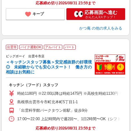
応募締め切り2026/08/31 23:59まで
応募画面へ進む
キープ
かんたん3ステップ！
かつ庵
の他の求人をみる
出雲市
バイク通勤OK
アルバイト
パート
ビッグボーイ 出雲今市店
＜キッチンスタッフ募集＞安定感抜群の好環境
◎ 未経験からでも安心スタート！ 働き方の
相談はお気軽に
フ
キッチン（フード）スタッフ
未
（
時給1180円 ※22:00以降は時給1475円 ※高校生時給113
島根県出雲市今市町北本町5丁目1-1
「出雲科学館パークタウン前駅」徒歩9分
17:00〜22:00 上記時間内で週2回〜、1日2時間〜OK（シフト制
応募締め切り2026/08/31 23:59まで