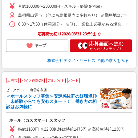
未
あ
月給180000〜230000円（スキル・経験を考慮）
遣
島根県出雲市 （他にも島根県内に多数あり） ※勤務地はご希望を
8:30〜17:30（休憩60分） ※但し、業務上必要がある場合
応募締め切り2026/08/31 23:59まで
応募画面へ進む
キープ
かんたん3ステップ！
株式会社テクノ・サービス
の他の求人をみる
出雲市
バイク通勤OK
アルバイト
パート
ビッグボーイ 出雲今市店
＜ホールスタッフ募集＞安定感抜群の好環境◎
未経験からでも安心スタート！ 働き方の相
談はお気軽に
タ
ホール（カスタマー）スタッフ
未
（
時給1180円 ※22:00以降は時給1475円 ※高校生時給113