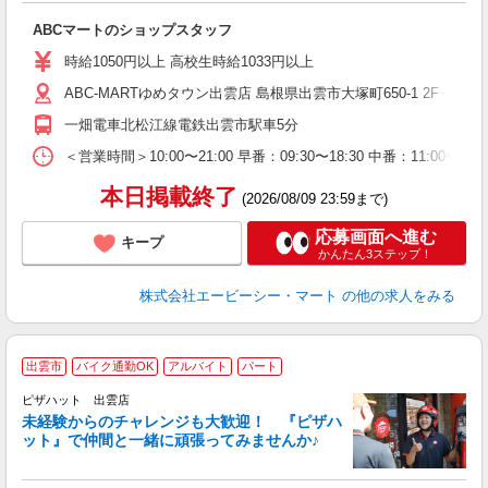
き
ABCマートのショップスタッフ
未
与
時給1050円以上 高校生時給1033円以上
企
ABC-MARTゆめタウン出雲店 島根県出雲市大塚町650-1 2F
O
一畑電車北松江線電鉄出雲市駅車5分
＜営業時間＞10:00〜21:00 早番：09:30〜18:30 中番：
本日掲載終了
(2026/08/09 23:59まで)
応募画面へ進む
キープ
かんたん3ステップ！
株式会社エービーシー・マート
の他の求人をみる
出雲市
バイク通勤OK
アルバイト
パート
ピザハット 出雲店
未経験からのチャレンジも大歓迎！ 『ピザハ
ット』で仲間と一緒に頑張ってみませんか♪