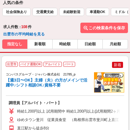
人気の条件
社会保険あり
交通費支給
未経験歓迎
車通勤OK
ミドル（
求人件数 :
108
件
この検索条件を保存
出雲市の平均時給を見る
指定なし
新着順
時給順
日給順
月給順
出雲市
バイク通勤OK
アルバイト
パート
新着
コンパスグループ・ジャパン株式会社 21785_p
く
【週3日〜OK】主婦（夫）の方がメインで活
躍中♪シフト相談OK♪資格不要
大
調理員【アルバイト・パート】
入
歓
時給1,200円以上 試用期間中 時給1,200円以上(試用期間2ヶ月
～
用
ゆめタウン斐川 従業員食堂 （島根県出雲市斐川町上直江１３
禁
直江駅から徒歩8分
K