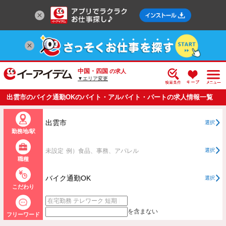
中国・四国
の求人
▼エリア変更
出雲市のバイク通勤OKのバイト・アルバイト・パートの求人情報一覧
出雲市
選択
勤務地/駅
未設定
例）食品、事務、アパレル
選択
職種
バイク通勤OK
選択
こだわり
を含まない
フリーワード