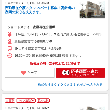
出雲ケアセンターそよ風：RO35568
夜勤専従介護スタッフ/パート募集！高齢者の
夜間の安心を支えます。
す
入
ショートステイ 夜勤専従介護職
中
り
【時給】1,420円〜1,620円 ▼給与詳細 処遇改善手当：220円/
ー
島根県出雲市今市町876?9
髭
績
JR山陰本線出雲市駅より徒歩2分
16:30〜翌9:30 休憩60分 ※週1日 残業ほぼなし
応募締め切り2026/12/31 23:59まで
応募画面へ進む
キープ
かんたん3ステップ！
株式会社ＳＯＹＯＫＡＺＥ
の他の求人をみる
出雲市
バイク通勤OK
契約社員
出雲ケアセンターそよ風：RO12072