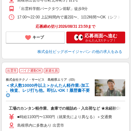
島根県出雲市今市町北本町5丁目1-1
「出雲科学館パークタウン前駅」徒歩9分
17:00〜22:00 上記時間内で週2回〜、1日2時間〜OK（シフト制
応募締め切り2026/08/31 23:59まで
応募画面へ進む
キープ
かんたん3ステップ！
株式会社ビッグボーイジャパン
の他の求人をみる
≪
出雲市
バイク通勤OK
派遣社員
株式会社テクノ・サービス 島根県エリア（03）
＜求人数10000件以上＞かんたん軽作業♪加工
、検査、レジ打ち他。即払いOK！履歴書不要
◎
お
工場のカンタン軽作業、倉庫での箱詰め・入出荷など ★未経験OKのお
未
ア
■時給1100円〜1300円（就業先により異なる）＋交通費
の
島根県内に多数あり 出雲市