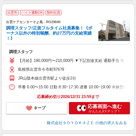
出雲市
バイク通勤OK
契約社員
出雲ケアセンターそよ風：RO29640
調理スタッフ/正規フルタイム社員募集！《ボ
ーナス以外の特別報酬、約27万円の支給実績
！》
月
入
調理スタッフ
中
り
【月給】190,000円〜210,000円 ▼下記別途支給 通勤手当 年末
昼
島根県出雲市今市町876?9
績
JR山陰本線出雲市駅より徒歩2分
早番 6:00〜15:00 日勤 8:30~17:30 遅番 10:00~19:00 ※休憩6
応募締め切り2026/12/31 23:59まで
応募画面へ進む
キープ
かんたん3ステップ！
株式会社ＳＯＹＯＫＡＺＥ
の他の求人をみる