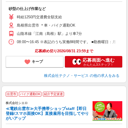
人
砂型の仕上げ作業など
履
高
時給1250円交通費全額支給
ク
島根県出雲市 ＊車・バイク通勤OK
山陰本線「江南（島根）駅」より車7分
08:00〜16:45 ※表記のうち実働8時間です。 ■勤務曜日：月
応募締め切り2026/08/31 23:59まで
応募画面へ進む
キープ
かんたん3ステップ！
株式会社テクノ・サービス
の他の求人をみる
★
出雲市
バイク通勤OK
紹介予定派遣
♪
株式会社シエロ
≪電鉄出雲市≫大手携帯ショップstaff【即日
登録/スマホ面接OK】直接雇用を目指してやり
がいアップ
い
即