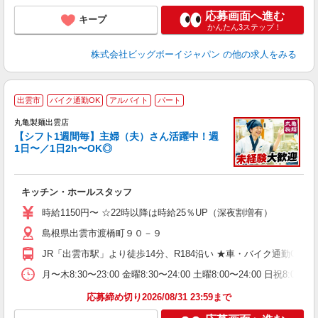
応募画面へ進む
キープ
かんたん3ステップ！
株式会社ビッグボーイジャパン
の他の求人をみる
出雲市
バイク通勤OK
アルバイト
パート
丸亀製麺出雲店
【シフト1週間毎】主婦（夫）さん活躍中！週
1日〜／1日2h〜OK◎
ル
キッチン・ホールスタッフ
入
者
時給1150円〜 ☆22時以降は時給25％UP（深夜割増有）
歓
島根県出雲市渡橋町９０－９
～
り
JR「出雲市駅」より徒歩14分、R184沿い ★車・バイク通勤O
務
月〜木8:30〜23:00 金曜8:30〜24:00 土曜8:00〜
フ
応募締め切り2026/08/31 23:59まで