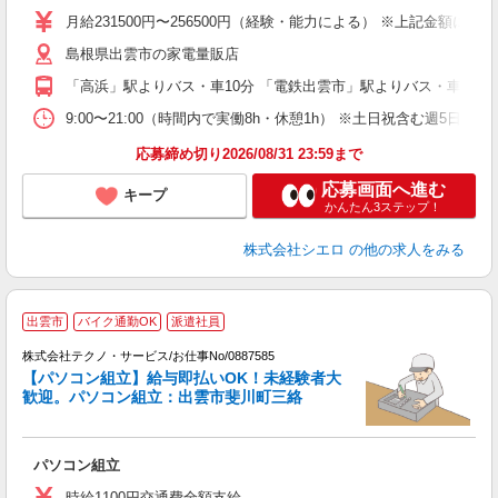
あ
月給231500円〜256500円（経験・能力による） ※上記金額に
通
島根県出雲市の家電量販店
あ
「高浜」駅よりバス・車10分 「電鉄出雲市」駅よりバス・車10分
9:00〜21:00（時間内で実働8h・休憩1h） ※土日祝含む週5日勤務
応募締め切り2026/08/31 23:59まで
応募画面へ進む
キープ
かんたん3ステップ！
株式会社シエロ
の他の求人をみる
出雲市
バイク通勤OK
派遣社員
株式会社テクノ・サービス/お仕事No/0887585
【パソコン組立】給与即払いOK！未経験者大
歓迎。パソコン組立：出雲市斐川町三絡
合
パソコン組立
履
ミ
時給1100円交通費全額支給