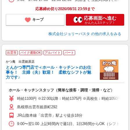
応募締め切り2026/08/31 23:59まで
応募画面へ進む
キープ
かんたん3ステップ！
株式会社ジョリーパスタ
の他の求人をみる
出雲市
バイク通勤OK
アルバイト
パート
かつ庵 出雲姫原店
とんかつ専門店で＜ホール・キッチン＞のお仕
事を！ 主婦（夫）歓迎！ 柔軟なシフトが魅
力です♪
期
ホール・キッチンスタッフ（簡単な接客・調理・清掃・など）
未
短
時給1100円 ※22:00以降：時給1375円 ※高校生：時給1050円 
副
島根県出雲市姫原町292
員
JR山陰本線「出雲市」駅より徒歩18分
9:00〜翌1:00 上記時間内で週1日、1日2時間からOK（シフト制） ＜シ