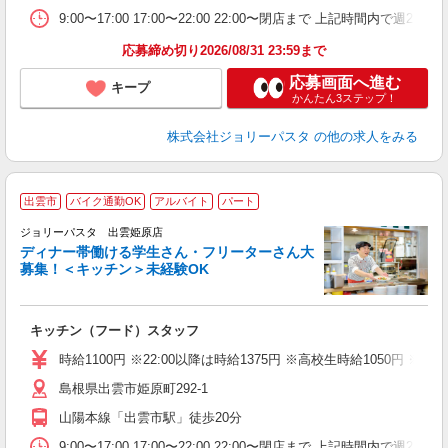
9:00〜17:00 17:00〜22:00 22:00〜閉店まで 上記
応募締め切り2026/08/31 23:59まで
応募画面へ進む
キープ
かんたん3ステップ！
株式会社ジョリーパスタ
の他の求人をみる
出雲市
バイク通勤OK
アルバイト
パート
ジョリーパスタ 出雲姫原店
ディナー帯働ける学生さん・フリーターさん大
募集！＜キッチン＞未経験OK
ピ
キッチン（フード）スタッフ
未
（
時給1100円 ※22:00以降は時給1375円 ※高校生時給1050円
給
島根県出雲市姫原町292‐1
山陽本線「出雲市駅」徒歩20分
9:00〜17:00 17:00〜22:00 22:00〜閉店まで 上記