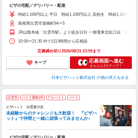
続
ピザの宅配／デリバリー・配達
未
ア
時給1,100円以上 平日 時給1,100円以上 高校生 時給1,100円以
h
島根県出雲市渡橋町94ー5
JR山陰本線「出雲市駅」より徒歩12分 一畑電車北松江線「電鉄出
10:00〜21:30 内で1日3時間から応相談
応募締め切り2026/08/31 23:59まで
応募画面へ進む
キープ
かんたん3ステップ！
日本ピザハット株式会社
の他の求人をみる
出雲市
バイク通勤OK
アルバイト
パート
ピザハット 出雲斐川店
未経験からのチャレンジも大歓迎！ 『ピザハ
ット』で仲間と一緒に頑張ってみませんか♪
続
ピザの宅配／デリバリー・配達