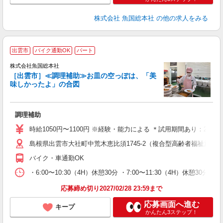
株式会社 魚国総本社
の他の求人をみる
出雲市
バイク通勤OK
パート
株式会社魚国総本社
全
［出雲市］≪調理補助≫お皿の空っぽは、「美
味しかったよ」の合図
軽
未
調理補助
昼
与
時給1050円〜1100円 ※経験・能力による ＊試用期間あり：2ヶ
島根県出雲市大社町中荒木恵比須1745-2（複合型高齢者福祉施設
バイク・車通勤OK
・6:00〜10:30（4H）休憩30分 ・7:00〜11:30（4H）休憩30分 ・1
応募締め切り2027/02/28 23:59まで
応募画面へ進む
キープ
かんたん3ステップ！