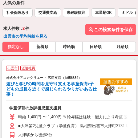
人気の条件
社会保険あり
交通費支給
未経験歓迎
車通勤OK
ミドル（
求人件数 :
2
件
この検索条件を保存
出雲市の平均時給を見る
指定なし
新着順
時給順
日給順
月給順
出雲市
派遣社員
株式会社アスカクリエート 広島支店（jb656834）
遊びと学びの時間を見守り支える学童保育/子
どもの成長を近くで感じられるやりがいある仕
事！
面
学童保育の放課後児童支援員
入
不
時給 1,400円 〜 1,400円 ※給与幅は経験・能力により考慮 交
カ
■大津第2児童クラブ（学童保育） 島根県出雲市大津町3731 駐車
産
大津駅から徒歩8分