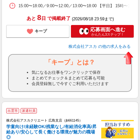
15:00〜18:00／9:00〜12:00／13:00〜18:00 【平日】 1
8
あと
日
で掲載終了
(2026/08/18 23:59まで)
応募画面へ進む
キープ
かんたん3ステップ！
株式会社アスカ
の他の求人をみる
「キープ」とは？
気になるお仕事をワンクリックで保存
まとめてチェック＆まとめて応募も可能
会員登録無しで今すぐご利用いただけます
出雲市
派遣社員
株式会社アスカクリエート 広島支店（jb661145）
学童向け/未経験OK/残業なし/有給消化率高/昇
給あり/安心して長く働ける環境が魅力の職場
◎