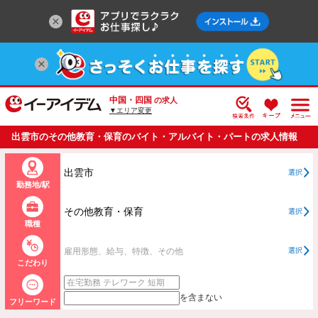
中国・四国
の求人
▼エリア変更
出雲市のその他教育・保育のバイト・アルバイト・パートの求人情報
一覧
出雲市
選択
勤務地/駅
その他教育・保育
選択
職種
雇用形態、給与、特徴、その他
選択
こだわり
を含まない
フリーワード