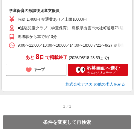
面
学童保育の放課後児童支援員
入
不
時給 1,400円 交通費あり／上限10000円
業
■遙堪児童クラブ（学童保育） 島根県出雲市大社町遙堪73 駐車場
績
遙堪駅から車で約10分
9:00〜12:00／13:00〜18:00／14:00〜18:00 7/21〜8/27
8
あと
日
で掲載終了
(2026/08/18 23:59まで)
応募画面へ進む
キープ
かんたん3ステップ！
株式会社アスカ
の他の求人をみる
1／1
条件を変更して再検索