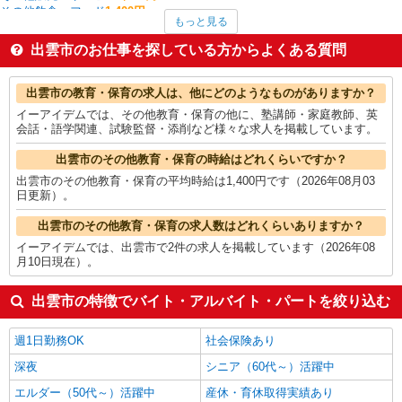
その他飲食・フード
1,400円
もっと見る
その他教育・保育
1,400円
保育士・保育補助
1,375円
出雲市のお仕事を探している方からよくある質問
製造・組立・加工
1,372円
金属加工
1,300円
出雲市の他の職種の平均時給を見る
出雲市の教育・保育の求人は、他にどのようなものがありますか？
イーアイデムでは、その他教育・保育の他に、塾講師・家庭教師、英
会話・語学関連、試験監督・添削など様々な求人を掲載しています。
出雲市のその他教育・保育の時給はどれくらいですか？
出雲市のその他教育・保育の平均時給は1,400円です（2026年08月03
日更新）。
出雲市のその他教育・保育の求人数はどれくらいありますか？
イーアイデムでは、出雲市で2件の求人を掲載しています（2026年08
月10日現在）。
出雲市の特徴でバイト・アルバイト・パートを絞り込む
週1日勤務OK
社会保険あり
深夜
シニア（60代～）活躍中
エルダー（50代～）活躍中
産休・育休取得実績あり