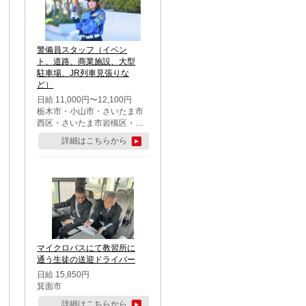
警備員スタッフ（イベン
ト、道路、商業施設、大型
駐車場、JR列車見張りな
ど）
日給 11,000円〜12,100円
栃木市・小山市・さいたま市
西区・さいたま市岩槻区・久
喜市・蓮田市
詳細はこちらから
マイクロバスにて教習所に
通う生徒の送迎ドライバー
日給 15,850円
箕面市
詳細はこちらから