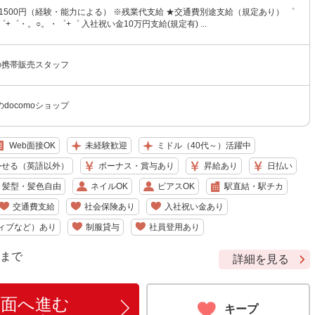
〜1500円（経験・能力による） ※残業代支給 ★交通費別途支給（規定あり） ゜
+゜・。○。・゜+゜ 入社祝い金10万円支給(規定有) ...
】の携帯販売スタッフ
docomoショップ
Web面接OK
未経験歓迎
ミドル（40代～）活躍中
かせる（英語以外）
ボーナス・賞与あり
昇給あり
日払い
髪型・髪色自由
ネイルOK
ピアスOK
駅直結・駅チカ
交通費支給
社会保険あり
入社祝い金あり
ィブなど）あり
制服貸与
社員登用あり
9 まで
詳細を見る
画面へ進む
キープ