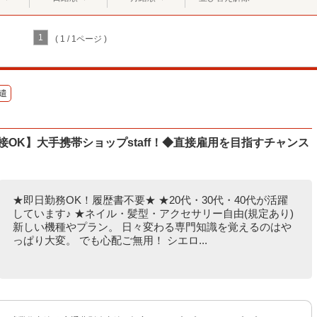
1
( 1 / 1ページ )
遣
接OK】大手携帯ショップstaff！◆直接雇用を目指すチャンス
★即日勤務OK！履歴書不要★ ★20代・30代・40代が活躍
しています♪ ★ネイル・髪型・アクセサリー自由(規定あり)
新しい機種やプラン。 日々変わる専門知識を覚えるのはや
っぱり大変。 でも心配ご無用！ シエロ...