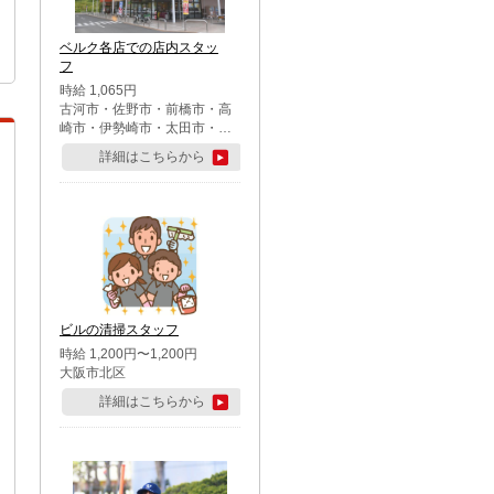
ベルク各店での店内スタッ
フ
時給 1,065円
古河市・佐野市・前橋市・高
崎市・伊勢崎市・太田市・館
林市・藤岡市・大泉町・さい
詳細はこちらから
たま市北区・川越市・熊谷
市・行田市・秩父市・所沢
市・飯能市・東松山市・坂戸
市・鶴ケ島市・千葉市中央
区・市川市・松戸市・習志野
市・柏市・流山市・八千代
市・足立区・江戸川区・八王
子市・町田市
ビルの清掃スタッフ
時給 1,200円〜1,200円
大阪市北区
詳細はこちらから