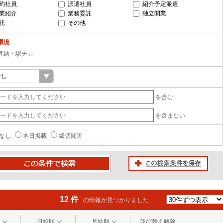
約社員
派遣社員
紹介予定派遣
業紹介
業務委託
独立開業
託
その他
環境
直結・駅チカ
を含む
を含まない
なし
本日掲載
締切間近
この検索条件を保存
条件で検索
12 件
の情報が見つかりました
日給順
月給順
並び替え解除