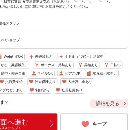
〜 ※残業代支給 ★交通費別途支給（規定あり） ゜+゜・。○。・゜+゜・。
社祝い金10万円支給(規定有) お友達を紹介頂くと, イン...
帯販売スタッフ
のauショップ
Web面接OK
未経験歓迎
ミドル（40代～）活躍中
かせる（英語以外）
ボーナス・賞与あり
昇給あり
日払い
髪型・髪色自由
ネイルOK
ピアスOK
駅直結・駅チカ
交通費支給
社会保険あり
入社祝い金あり
ィブなど）あり
制服貸与
社員登用あり
9 まで
詳細を見る
画面へ進む
キープ
ん3ステップ！