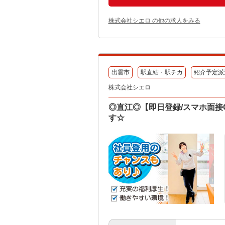
株式会社シエロ の他の求人をみる
出雲市
駅直結・駅チカ
紹介予定派
株式会社シエロ
◎直江◎【即日登録/スマホ面接
す☆