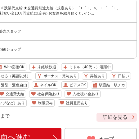
〜 ※残業代支給 ★交通費別途支給（規定あり） ゜+゜・。○。・゜+゜・。
社祝い金10万円支給(規定有) お友達を紹介頂くと, イン...
帯販売スタッフ
のauショップ
Web面接OK
未経験歓迎
ミドル（40代～）活躍中
かせる（英語以外）
ボーナス・賞与あり
昇給あり
日払い
髪型・髪色自由
ネイルOK
ピアスOK
駅直結・駅チカ
交通費支給
社会保険あり
入社祝い金あり
ィブなど）あり
制服貸与
社員登用あり
9 まで
詳細を見る
画面へ進む