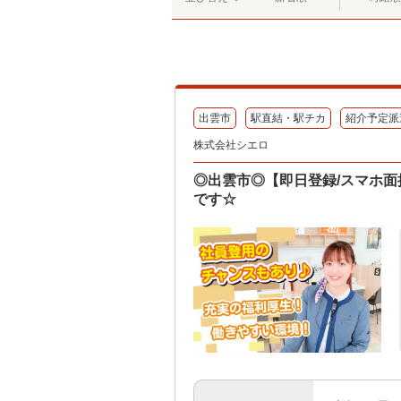
出雲市
駅直結・駅チカ
紹介予定派
株式会社シエロ
◎出雲市◎【即日登録/スマホ面
です☆