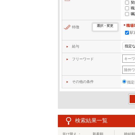
契
職
嘱
職場
選択・変更
特徴
駅
給与
フリーワード
その他の条件
指定
この
検索結果一覧
並び替え ：
新着順
時給順