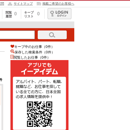
質問
サイトマップ
掲載ご希望のお客様へ
閲覧
キープ
0
0
履歴
リスト
ログイン
キープ中のお仕事（0件）
保存した検索条件（
0
件）
閲覧したお仕事（0件）
件