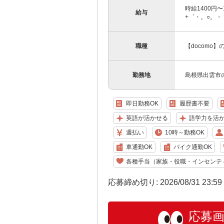
時給1400円
給与
+゜・。○。・゜
職種
【docomo
勤務地
島根県出雲市の
即日勤務OK
履歴書不要
英語が活かせる
語学力を活
週払い
10時～勤務OK
車通勤OK
バイク通勤OK
各種手当（家族・役職・インセンテ
応募締め切り: 2026/08/31 23:5
応募