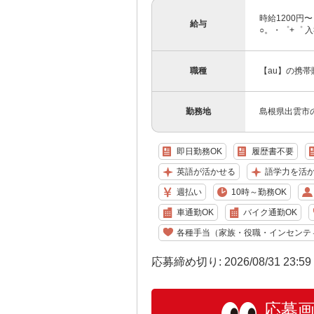
時給1200円
給与
○。・゜+゜ 入
職種
【au】の携
勤務地
島根県出雲市
即日勤務OK
履歴書不要
英語が活かせる
語学力を活
週払い
10時～勤務OK
車通勤OK
バイク通勤OK
各種手当（家族・役職・インセンテ
応募締め切り: 2026/08/31 23:5
応募