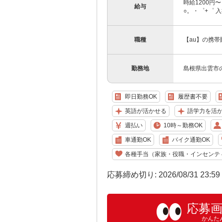
時給1200円
給与
○。・゜+゜ 入
職種
【au】の携
勤務地
島根県出雲市
即日勤務OK
履歴書不要
英語が活かせる
語学力を活
週払い
10時～勤務OK
車通勤OK
バイク通勤OK
各種手当（家族・役職・インセンテ
応募締め切り: 2026/08/31 23:5
応募
かんた