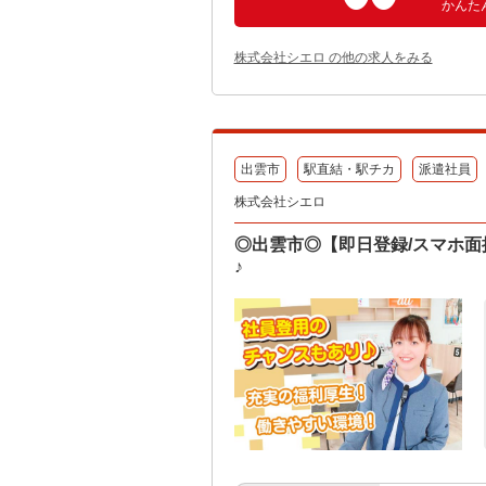
かんた
株式会社シエロ の他の求人をみる
出雲市
駅直結・駅チカ
派遣社員
株式会社シエロ
◎出雲市◎【即日登録/スマホ面
♪