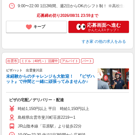
9:00〜22:00 1日2時間、週2日からOKのシフト制！ ※高校生
応募締め切り2026/08/31 23:59まで
応募画面へ進む
キープ
かんたん3ステップ！
すき家
の他の求人をみる
出雲市
ミドル（40代～）活躍中
アルバイト
パート
ピザハット 出雲斐川店
未経験からのチャレンジも大歓迎！ 『ピザハ
ット』で仲間と一緒に頑張ってみませんか♪
続
ピザの宅配／デリバリー・配達
未
ア
時給1,150円以上 平日 時給1,150円以上
h
島根県出雲市斐川町荘原2219ー1
JR山陰本線「荘原駅」より徒歩22分
10:00〜22:30 内で1日3時間から応相談