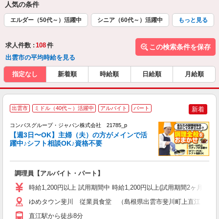
人気の条件
エルダー（50代～）活躍中
シニア（60代～）活躍中
もっと見る
求人件数 :
108
件
この検索条件を保存
出雲市の平均時給を見る
指定なし
新着順
時給順
日給順
月給順
出雲市
ミドル（40代～）活躍中
アルバイト
パート
新着
コンパスグループ・ジャパン株式会社 21785_p
く
【週3日〜OK】主婦（夫）の方がメインで活
躍中♪シフト相談OK♪資格不要
大
調理員【アルバイト・パート】
入
歓
時給1,200円以上 試用期間中 時給1,200円以上(試用期間2ヶ月
～
用
ゆめタウン斐川 従業員食堂 （島根県出雲市斐川町上直江１３
禁
直江駅から徒歩8分
K