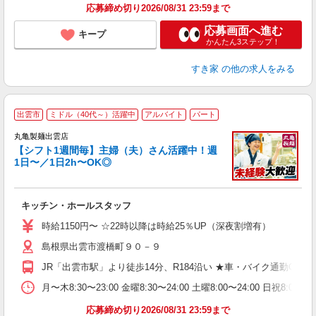
応募締め切り2026/08/31 23:59まで
応募画面へ進む
キープ
かんたん3ステップ！
すき家
の他の求人をみる
出雲市
ミドル（40代～）活躍中
アルバイト
パート
丸亀製麺出雲店
【シフト1週間毎】主婦（夫）さん活躍中！週
1日〜／1日2h〜OK◎
ル
キッチン・ホールスタッフ
入
者
時給1150円〜 ☆22時以降は時給25％UP（深夜割増有）
歓
島根県出雲市渡橋町９０－９
～
り
JR「出雲市駅」より徒歩14分、R184沿い ★車・バイク通勤O
務
月〜木8:30〜23:00 金曜8:30〜24:00 土曜8:00〜
フ
応募締め切り2026/08/31 23:59まで