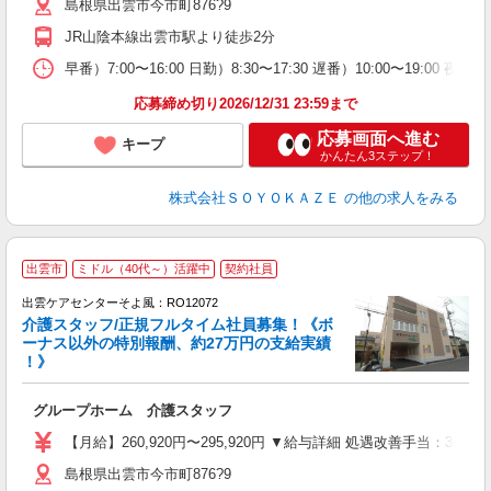
島根県出雲市今市町876?9
車
実
JR山陰本線出雲市駅より徒歩2分
早番）7:00〜16:00 日勤）8:30〜17:30 遅番）10:00〜19:00 夜
応募締め切り2026/12/31 23:59まで
応募画面へ進む
キープ
かんたん3ステップ！
株式会社ＳＯＹＯＫＡＺＥ
の他の求人をみる
出雲市
ミドル（40代～）活躍中
契約社員
出雲ケアセンターそよ風：RO12072
介護スタッフ/正規フルタイム社員募集！《ボ
ーナス以外の特別報酬、約27万円の支給実績
！》
す
入
グループホーム 介護スタッフ
中
り
【月給】260,920円〜295,920円 ▼給与詳細 処遇改善手当：35
者
島根県出雲市今市町876?9
車