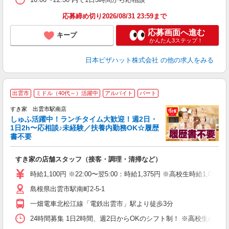
応募締め切り2026/08/31 23:59まで
応募画面へ進む
キープ
かんたん3ステップ！
日本ピザハット株式会社
の他の求人をみる
≪
出雲市
ミドル（40代～）活躍中
アルバイト
パート
すき家 出雲市駅南店
しゅふ活躍中！ランチタイム大歓迎！週2日・
安
1日2h〜応相談♪未経験／扶養内勤務OK☆履歴
書不要
の
すき家の店舗スタッフ（接客・調理・清掃など）
履
タ
時給1,100円 ※22:00〜翌5:00：時給1,375円 ※高校生時給1,050
（
島根県出雲市駅南町2-5-1
夜
事
一畑電車北松江線「電鉄出雲市」駅より徒歩3分
24時間募集 1日2時間、週2日からOKのシフト制！ ※高校生のシ