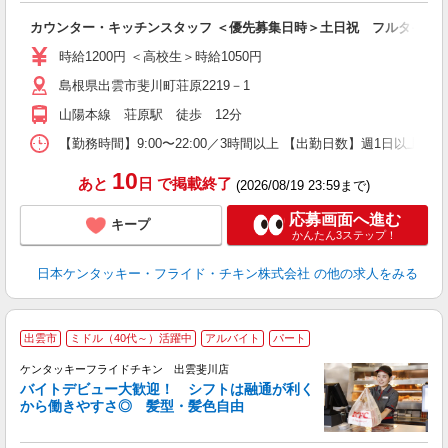
見
カウンター・キッチンスタッフ ＜優先募集日時＞土日祝 フルタイム
未
ダ
時給1200円 ＜高校生＞時給1050円
昇
島根県出雲市斐川町荘原2219－1
K
保
山陽本線 荘原駅 徒歩 12分
【勤務時間】9:00〜22:00／3時間以上 【出勤日数】週1日以
10
あと
日
で掲載終了
(2026/08/19 23:59まで)
応募画面へ進む
キープ
かんたん3ステップ！
日本ケンタッキー・フライド・チキン株式会社
の他の求人をみる
出雲市
ミドル（40代～）活躍中
アルバイト
パート
ケンタッキーフライドチキン 出雲斐川店
バイトデビュー大歓迎！ シフトは融通が利く
から働きやすさ◎ 髪型・髪色自由