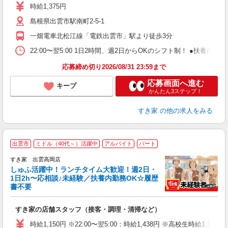
ミ
時給1,375円
～
島根県出雲市駅南町2-5-1
勤
社
一畑電車北松江線「電鉄出雲市」駅より徒歩3分
22:00〜翌5:00 1日2時間、週2日からOKのシフト制！ ●扶養内勤務
応募締め切り2026/08/31 23:59まで
応募画面へ進む
キープ
かんたん3ステップ！
すき家
の他の求人をみる
≪
出雲市
ミドル（40代～）活躍中
アルバイト
パート
すき家 出雲高岡店
しゅふ活躍中！ランチタイム大歓迎！週2日・
安
1日2h〜応相談♪未経験／扶養内勤務OK☆履歴
書不要
の
すき家の店舗スタッフ（接客・調理・清掃など）
履
タ
時給1,150円 ※22:00〜翌5:00：時給1,438円 ※高校生時給1,130