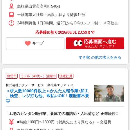
（
島根県出雲市高岡町540-1
夜
事
一畑電車大社線「高浜」駅より徒歩12分
24時間募集 1日2時間、週2日からOKのシフト制！ ※高校生のシ
応募締め切り2026/08/31 23:59まで
応募画面へ進む
キープ
かんたん3ステップ！
すき家
の他の求人をみる
≪
出雲市
ミドル（40代～）活躍中
派遣社員
株式会社テクノ・サービス 島根県エリア（03）
＜求人数10000件以上＞かんたん軽作業♪加工
、検査、レジ打ち他。即払いOK！履歴書不要
◎
お
工場のカンタン軽作業、倉庫での箱詰め・入出荷など ★未経験OKのお
未
ア
■時給1100円〜1300円（就業先により異なる）＋交通費
の