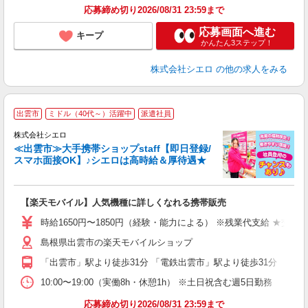
応募締め切り2026/08/31 23:59まで
応募画面へ進む
キープ
かんたん3ステップ！
株式会社シエロ
の他の求人をみる
★
出雲市
ミドル（40代～）活躍中
派遣社員
♪
株式会社シエロ
≪出雲市≫大手携帯ショップstaff【即日登録/
スマホ面接OK】♪シエロは高時給＆厚待遇★
い
即
【楽天モバイル】人気機種に詳しくなれる携帯販売
躍
ー
時給1650円〜1850円（経験・能力による） ※残業代支給 ★交通
自
島根県出雲市の楽天モバイルショップ
ど
「出雲市」駅より徒歩31分 「電鉄出雲市」駅より徒歩31分
10:00〜19:00（実働8h・休憩1h） ※土日祝含む週5日勤務
応募締め切り2026/08/31 23:59まで