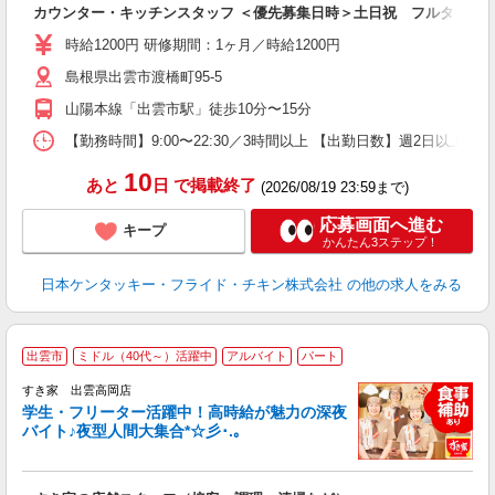
カウンター・キッチンスタッフ ＜優先募集日時＞土日祝 フルタイム
未
ダ
時給1200円 研修期間：1ヶ月／時給1200円
昇
島根県出雲市渡橋町95-5
上
補
山陽本線「出雲市駅」徒歩10分〜15分
【勤務時間】9:00〜22:30／3時間以上 【出勤日数】週2日以
10
あと
日
で掲載終了
(2026/08/19 23:59まで)
応募画面へ進む
キープ
かんたん3ステップ！
日本ケンタッキー・フライド・チキン株式会社
の他の求人をみる
出雲市
ミドル（40代～）活躍中
アルバイト
パート
すき家 出雲高岡店
学生・フリーター活躍中！高時給が魅力の深夜
バイト♪夜型人間大集合*☆彡･.｡
つ