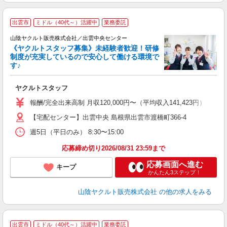
出雲市
ミドル（40代～）活躍中
業務委託
山陰ヤクルト販売株式会社／出雲中央センター
《ヤクルトスタッフ募集》未経験者歓迎！研修
制度が充実しているので安心して働ける環境で
す♪
ジ
ヤクルトスタッフ
未
～
報酬/完全出来高制 月収120,000円〜（平均収入141,423円） 【
日
【宅配センター】出雲中央 島根県出雲市渡橋町366-4
給
週5日（平日のみ） 8:30〜15:00
応募締め切り2026/08/31 23:59まで
応募画面へ進む
キープ
かんたん3ステップ！
山陰ヤクルト販売株式会社
の他の求人をみる
出雲市
ミドル（40代～）活躍中
業務委託