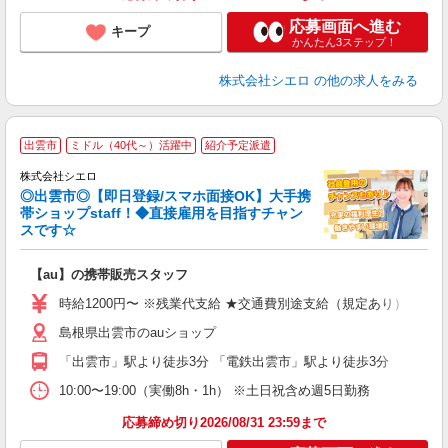
応募画面へ進む
キープ
かんたん3ステップ！
株式会社シエロ
の他の求人をみる
★
出雲市
ミドル（40代～）活躍中
紹介予定派遣
♪
株式会社シエロ
◎出雲市◎【即日登録/スマホ面接OK】大手携
帯ショップstaff！◆直接雇用を目指すチャン
スです☆
理
【au】の携帯販売スタッフ
即
時給1200円〜 ※残業代支給 ★交通費別途支給（規定あり） ゜+゜
あ
島根県出雲市のauショップ
K
「出雲市」駅より徒歩3分 「電鉄出雲市」駅より徒歩3分
な
10:00〜19:00（実働8h・1h） ※土日祝含め週5日勤務
応募締め切り2026/08/31 23:59まで