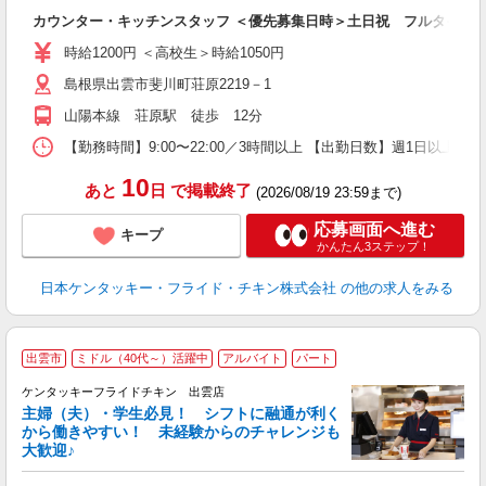
立
カウンター・キッチンスタッフ ＜優先募集日時＞土日祝 フルタイム
未
ダ
時給1200円 ＜高校生＞時給1050円
昇
島根県出雲市斐川町荘原2219－1
K
保
山陽本線 荘原駅 徒歩 12分
【勤務時間】9:00〜22:00／3時間以上 【出勤日数】週1日以
10
あと
日
で掲載終了
(2026/08/19 23:59まで)
応募画面へ進む
キープ
かんたん3ステップ！
日本ケンタッキー・フライド・チキン株式会社
の他の求人をみる
出雲市
ミドル（40代～）活躍中
アルバイト
パート
ケンタッキーフライドチキン 出雲店
主婦（夫）・学生必見！ シフトに融通が利く
から働きやすい！ 未経験からのチャレンジも
大歓迎♪
見