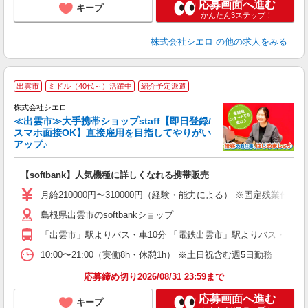
応募画面へ進む
キープ
かんたん3ステップ！
株式会社シエロ
の他の求人をみる
★
出雲市
ミドル（40代～）活躍中
紹介予定派遣
♪
株式会社シエロ
≪出雲市≫大手携帯ショップstaff【即日登録/
スマホ面接OK】直接雇用を目指してやりがい
アップ♪
い
即
【softbank】人気機種に詳しくなれる携帯販売
あ
月給210000円〜310000円（経験・能力による） ※固定残業
通
島根県出雲市のsoftbankショップ
あ
「出雲市」駅よりバス・車10分 「電鉄出雲市」駅よりバス・車10
10:00〜21:00（実働8h・休憩1h） ※土日祝含む週5日勤務
応募締め切り2026/08/31 23:59まで
応募画面へ進む
キープ