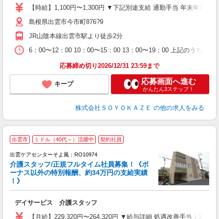
り
【時給】1,100円〜1,300円 ▼下記別途支給 通勤手当 年末年始手
歓
島根県出雲市今市町876?9
O
JR山陰本線出雲市駅より徒歩2分
6：00〜12：00 10：00〜15：00 13：00〜19：00 上記のう
応募締め切り2026/12/31 23:59まで
応募画面へ進む
キープ
かんたん3ステップ！
株式会社ＳＯＹＯＫＡＺＥ
の他の求人をみる
出雲市
ミドル（40代～）活躍中
契約社員
出雲ケアセンターそよ風：RO10974
介護スタッフ/正規フルタイム社員募集！《ボ
ーナス以外の特別報酬、約34万円の支給実績
！》
す
入
デイサービス 介護スタッフ
中
り
【月給】229,320円〜264,320円 ▼給与詳細 処遇改善手当：3