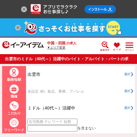
中国・四国
の求人
▼エリア変更
出雲市のミドル（40代～）活躍中のバイト・アルバイト・パートの求
人情報一覧
出雲市
選択
勤務地/駅
未設定
例）食品、事務、アパレル
選択
職種
ミドル（40代～）活躍中
選択
こだわり
を含まない
フリーワード