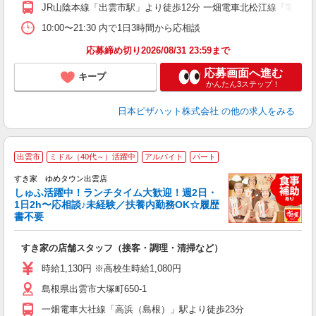
JR山陰本線「出雲市駅」より徒歩12分 一畑電車北松江線「電鉄出
10:00〜21:30 内で1日3時間から応相談
応募締め切り2026/08/31 23:59まで
応募画面へ進む
キープ
かんたん3ステップ！
日本ピザハット株式会社
の他の求人をみる
≪
出雲市
ミドル（40代～）活躍中
アルバイト
パート
すき家 ゆめタウン出雲店
しゅふ活躍中！ランチタイム大歓迎！週2日・
安
1日2h〜応相談♪未経験／扶養内勤務OK☆履歴
書不要
の
すき家の店舗スタッフ（接客・調理・清掃など）
履
タ
時給1,130円 ※高校生時給1,080円
（
島根県出雲市大塚町650-1
通
社
一畑電車大社線「高浜（島根）」駅より徒歩23分