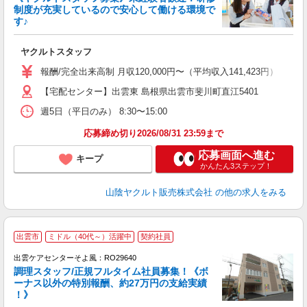
制度が充実しているので安心して働ける環境で
す♪
ジ
ヤクルトスタッフ
未
～
報酬/完全出来高制 月収120,000円〜（平均収入141,423円） 【
日
【宅配センター】出雲東 島根県出雲市斐川町直江5401
給
週5日（平日のみ） 8:30〜15:00
応募締め切り2026/08/31 23:59まで
応募画面へ進む
キープ
かんたん3ステップ！
山陰ヤクルト販売株式会社
の他の求人をみる
出雲市
ミドル（40代～）活躍中
契約社員
出雲ケアセンターそよ風：RO29640
調理スタッフ/正規フルタイム社員募集！《ボ
ーナス以外の特別報酬、約27万円の支給実績
！》
月