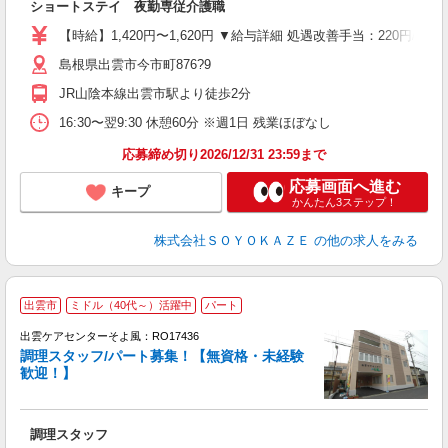
ショートステイ 夜勤専従介護職
中
り
【時給】1,420円〜1,620円 ▼給与詳細 処遇改善手当：220円/
ー
島根県出雲市今市町876?9
髭
績
JR山陰本線出雲市駅より徒歩2分
16:30〜翌9:30 休憩60分 ※週1日 残業ほぼなし
応募締め切り2026/12/31 23:59まで
応募画面へ進む
キープ
かんたん3ステップ！
株式会社ＳＯＹＯＫＡＺＥ
の他の求人をみる
出雲市
ミドル（40代～）活躍中
パート
出雲ケアセンターそよ風：RO17436
調理スタッフ/パート募集！【無資格・未経験
歓迎！】
月
入
調理スタッフ
中