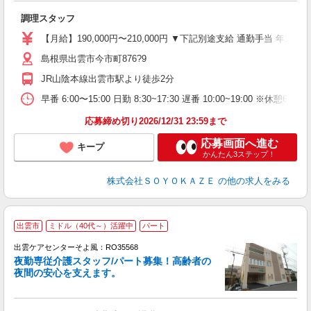
入
調理スタッフ
中
り
【月給】190,000円〜210,000円 ▼下記別途支給 通勤手当 年末
昼
島根県出雲市今市町876?9
績
JR山陰本線出雲市駅より徒歩2分
早番 6:00〜15:00 日勤 8:30~17:30 遅番 10:00~19:00 ※休憩6
応募締め切り2026/12/31 23:59まで
応募画面へ進む
キープ
かんたん3ステップ！
株式会社ＳＯＹＯＫＡＺＥ
の他の求人をみる
出雲市
ミドル（40代～）活躍中
パート
出雲ケアセンターそよ風：RO35568
夜勤専従介護スタッフ/パート募集！高齢者の
夜間の安心を支えます。
す
入