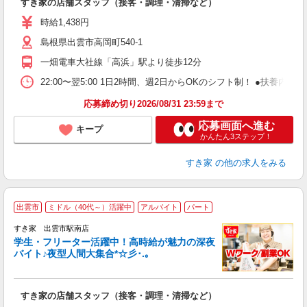
すき家の店舗スタッフ（接客・調理・清掃など）
履
ミ
時給1,438円
～
島根県出雲市高岡町540-1
勤
社
一畑電車大社線「高浜」駅より徒歩12分
22:00〜翌5:00 1日2時間、週2日からOKのシフト制！ ●扶養内勤務
応募締め切り2026/08/31 23:59まで
応募画面へ進む
キープ
かんたん3ステップ！
すき家
の他の求人をみる
出雲市
ミドル（40代～）活躍中
アルバイト
パート
すき家 出雲市駅南店
学生・フリーター活躍中！高時給が魅力の深夜
バイト♪夜型人間大集合*☆彡･.｡
つ
すき家の店舗スタッフ（接客・調理・清掃など）
履