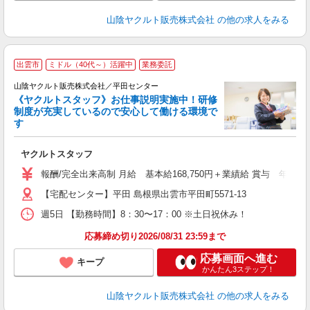
山陰ヤクルト販売株式会社
の他の求人をみる
出雲市
ミドル（40代～）活躍中
業務委託
山陰ヤクルト販売株式会社／平田センター
《ヤクルトスタッフ》お仕事説明実施中！研修
制度が充実しているので安心して働ける環境で
す
ジ
ヤクルトスタッフ
フ
シ
報酬/完全出来高制 月給 基本給168,750円＋業績給 賞与 年2回 通
【宅配センター】平田 島根県出雲市平田町5571-13
あ
週5日 【勤務時間】8：30〜17：00 ※土日祝休み！
応募締め切り2026/08/31 23:59まで
応募画面へ進む
キープ
かんたん3ステップ！
山陰ヤクルト販売株式会社
の他の求人をみる