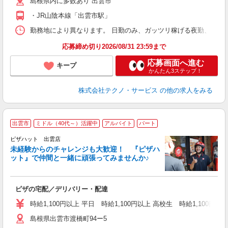
島根県内に多数あり 出雲市
・JR山陰本線「出雲市駅」
勤務地により異なります。 日勤のみ、ガッツリ稼げる夜勤、シフトによる交
応募締め切り2026/08/31 23:59まで
応募画面へ進む
キープ
かんたん3ステップ！
株式会社テクノ・サービス
の他の求人をみる
出雲市
ミドル（40代～）活躍中
アルバイト
パート
ピザハット 出雲店
未経験からのチャレンジも大歓迎！ 『ピザハ
ット』で仲間と一緒に頑張ってみませんか♪
続
ピザの宅配／デリバリー・配達
未
ア
時給1,100円以上 平日 時給1,100円以上 高校生 時給1,100円以
h
島根県出雲市渡橋町94ー5