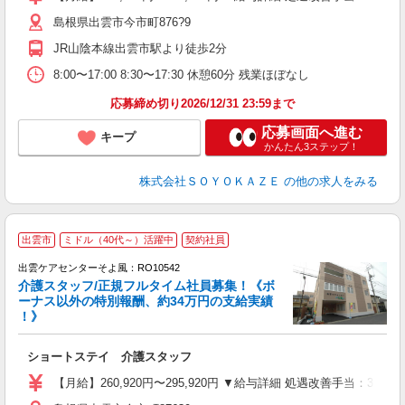
者
島根県出雲市今市町876?9
K
社
JR山陰本線出雲市駅より徒歩2分
8:00〜17:00 8:30〜17:30 休憩60分 残業ほぼなし
応募締め切り2026/12/31 23:59まで
応募画面へ進む
キープ
かんたん3ステップ！
株式会社ＳＯＹＯＫＡＺＥ
の他の求人をみる
出雲市
ミドル（40代～）活躍中
契約社員
出雲ケアセンターそよ風：RO10542
介護スタッフ/正規フルタイム社員募集！《ボ
ーナス以外の特別報酬、約34万円の支給実績
！》
す
入
ショートステイ 介護スタッフ
中
り
【月給】260,920円〜295,920円 ▼給与詳細 処遇改善手当：35
者