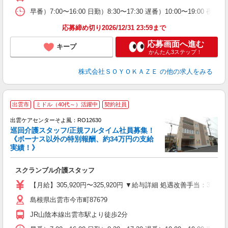
イ
休
早番）7:00〜16:00 日勤）8:30〜17:30 遅番）10:00〜19:00 夜勤）
応募締め切り2026/12/31 23:59まで
応募画面へ進む
キープ
かんたん3ステップ！
株式会社ＳＯＹＯＫＡＺＥ
の他の求人をみる
出雲市
ミドル（40代～）活躍中
契約社員
出雲ケアセンターそよ風：RO12630
巡回介護スタッフ/正規フルタイム社員募集！
《ボーナス以外の特別報酬、約34万円の支給
実績！》
す
入
スクランブル介護スタッフ
中
り
【月給】305,920円〜325,920円 ▼給与詳細 処遇改善手当：35
深
島根県出雲市今市町876?9
バ
員
JR山陰本線出雲市駅より徒歩2分