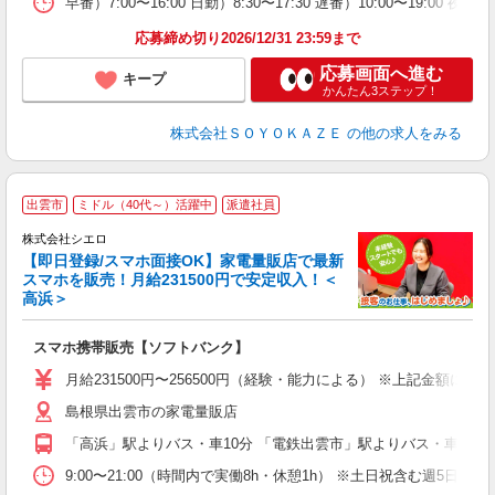
早番）7:00〜16:00 日勤）8:30〜17:30 遅番）10:00〜19:00 夜勤）
応募締め切り2026/12/31 23:59まで
応募画面へ進む
キープ
かんたん3ステップ！
株式会社ＳＯＹＯＫＡＺＥ
の他の求人をみる
★
出雲市
ミドル（40代～）活躍中
派遣社員
♪
株式会社シエロ
【即日登録/スマホ面接OK】家電量販店で最新
スマホを販売！月給231500円で安定収入！＜
高浜＞
事
即
スマホ携帯販売【ソフトバンク】
あ
月給231500円〜256500円（経験・能力による） ※上記金額に
通
島根県出雲市の家電量販店
あ
「高浜」駅よりバス・車10分 「電鉄出雲市」駅よりバス・車10分
9:00〜21:00（時間内で実働8h・休憩1h） ※土日祝含む週5日勤務