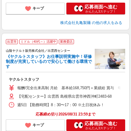
応募画面へ進む
キープ
かんたん3ステップ！
株式会社丸亀製麺
の他の求人をみる
出雲市
ミドル（40代～）活躍中
業務委託
山陰ヤクルト販売株式会社／出雲西センター
《ヤクルトスタッフ》お仕事説明実施中！研修
制度が充実しているので安心して働ける環境で
す
ジ
ヤクルトスタッフ
フ
シ
報酬/完全出来高制 月給 基本給168,750円＋業績給 賞与 年2回 通
【宅配センター】出雲西 島根県出雲市神西沖町2483-68
あ
週5日 【勤務時間】8：30〜17：00 ※土日祝休み！
応募締め切り2026/08/31 23:59まで
応募画面へ進む
キープ
かんたん3ステップ！