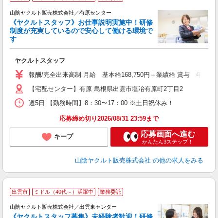
山陰ヤクルト販売株式会社／有原センター
《ヤクルトスタッフ》お仕事説明実施中！研修
制度が充実しているので安心して働ける環境で
す
ジ
ヤクルトスタッフ
フ
シ
報酬/完全出来高制 月給 基本給168,750円＋業績給 賞与 年2回 通
【宅配センター】有原 島根県出雲市塩冶有原町2丁目2
あ
週5日 【勤務時間】8：30〜17：00 ※土日祝休み！
応募締め切り2026/08/31 23:59まで
応募画面へ進む
キープ
かんたん3ステップ！
山陰ヤクルト販売株式会社
の他の求人をみる
出雲市
ミドル（40代～）活躍中
業務委託
山陰ヤクルト販売株式会社／出雲東センター
《ヤクルトスタッフ募集》未経験者歓迎！研修