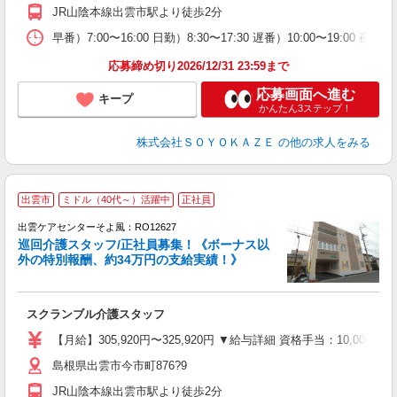
実
JR山陰本線出雲市駅より徒歩2分
早番）7:00〜16:00 日勤）8:30〜17:30 遅番）10:00〜19:00 夜
応募締め切り2026/12/31 23:59まで
応募画面へ進む
キープ
かんたん3ステップ！
株式会社ＳＯＹＯＫＡＺＥ
の他の求人をみる
出雲市
ミドル（40代～）活躍中
正社員
出雲ケアセンターそよ風：RO12627
巡回介護スタッフ/正社員募集！《ボーナス以
外の特別報酬、約34万円の支給実績！》
す
入
スクランブル介護スタッフ
中
り
【月給】305,920円〜325,920円 ▼給与詳細 資格手当：10,0
島根県出雲市今市町876?9
支
JR山陰本線出雲市駅より徒歩2分