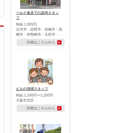
ベルク各店での店内スタッ
フ
時給 1,065円
古河市・佐野市・前橋市・高
崎市・伊勢崎市・太田市・館
林市・藤岡市・大泉町・さい
詳細はこちらから
たま市北区・川越市・熊谷
市・行田市・秩父市・所沢
市・飯能市・東松山市・坂戸
市・鶴ケ島市・千葉市中央
区・市川市・松戸市・習志野
市・柏市・流山市・八千代
市・足立区・江戸川区・八王
子市・町田市
ビルの清掃スタッフ
時給 1,200円〜1,200円
大阪市北区
詳細はこちらから