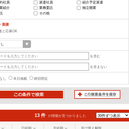
約社員
派遣社員
紹介予定派遣
業紹介
業務委託
独立開業
託
その他
・面接
達と応募OK
を含む
を含まない
なし
本日掲載
締切間近
この検索条件を保存
条件で検索
13 件
の情報が見つかりました
日給順
月給順
並び替え解除