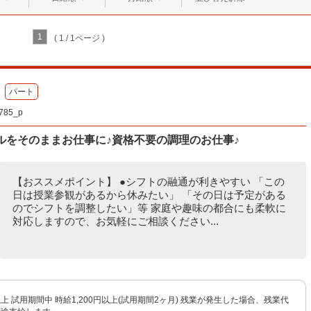
1
( 1 / 1ページ )
パート
85_p
ルをそのままお仕事に♪資格不要の調理のお仕事♪
【おススメポイント】 ●シフトの融通が利きやすい 「この
日は授業参観があるから休みたい」 「その日は予定がある
のでシフトを調整したい」等 家庭や趣味の都合にも柔軟に
対応しますので、お気軽にご相談ください...
円以上 試用期間中 時給1,200円以上(試用期間2ヶ月) 残業が発生した場合、残業代