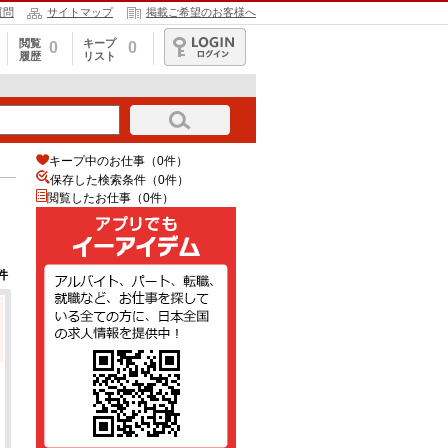
質問
サイトマップ
掲載ご希望のお客様へ
閲覧
キープ
0
0
履歴
リスト
ログイン
キープ中のお仕事（0件）
保存した検索条件（
0
件）
閲覧したお仕事（0件）
件