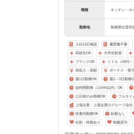
職種
キッチン・ホ
勤務地
島根県出雲市
入社日応相談
履歴書不要
高校生OK
大学生歓迎
ブランクOK
ミドル（40代～
高収入・高額
ボーナス・賞
週1日勤務OK
週2～3日勤務O
短時間勤務（1日4h以内）OK
土日祝のみ勤務OK
フルタイ
上場企業・上場企業のグループ会社
扶養内勤務OK
転勤なし
社割・特典あり
制服貸与