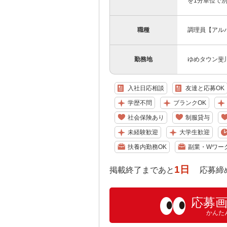
を1分単位で
職種
調理員【アル
勤務地
ゆめタウン斐
入社日応相談
友達と応募OK
学歴不問
ブランクOK
社会保険あり
制服貸与
未経験歓迎
大学生歓迎
扶養内勤務OK
副業・Wワー
1日
掲載終了まであと
応募締め切り:
応募
かんた