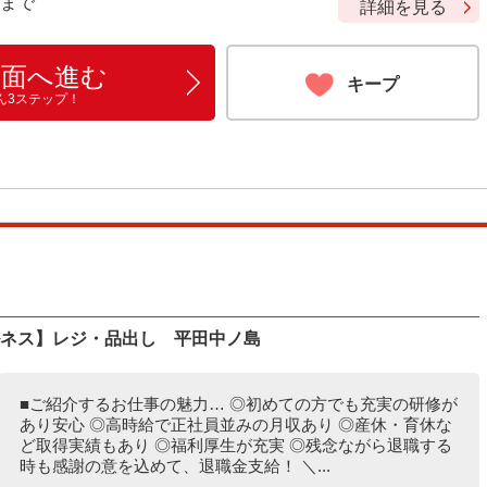
9 まで
詳細を見る
画面へ進む
キープ
ん3ステップ！
ルネス】レジ・品出し 平田中ノ島
■ご紹介するお仕事の魅力… ◎初めての方でも充実の研修が
あり安心 ◎高時給で正社員並みの月収あり ◎産休・育休な
ど取得実績もあり ◎福利厚生が充実 ◎残念ながら退職する
時も感謝の意を込めて、退職金支給！ ＼...