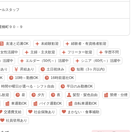
ールスタッフ
渡橋町９０－９
友達と応募OK
未経験歓迎
経験者・有資格者歓迎
女性活躍中
主婦・主夫歓迎
フリーター歓迎
学歴不問
）活躍中
エルダー（50代～）活躍中
シニア（60代～）活躍中
与あり
昇給あり
土日祝休み
短期（3ヶ月以内)
K
10時～勤務OK
16時前退社OK
時間や曜日が選べる・シフト自由
平日のみ勤務OK
ム歓迎
昼
夕方
夜
髪型・髪色自由
禁煙・分煙
車通勤OK
バイク通勤OK
自転車通勤OK
交通費支給
社会保険あり
まかない・食事補助
社員登用あり