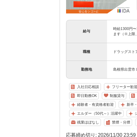
時給1300円
給与
ます（※上限
職種
ドラッグスト
勤務地
島根県出雲市 
入社日応相談
フリーター歓
即日勤務OK
制服貸与
経験者・有資格者歓迎
新卒
エルダー（50代～）活躍中
残業ほぼなし
禁煙・分煙
応募締め切り: 2026/11/30 23:5