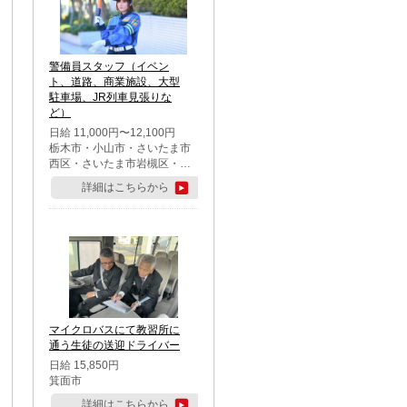
警備員スタッフ（イベン
ト、道路、商業施設、大型
駐車場、JR列車見張りな
ど）
日給 11,000円〜12,100円
栃木市・小山市・さいたま市
西区・さいたま市岩槻区・久
喜市・蓮田市
詳細はこちらから
マイクロバスにて教習所に
通う生徒の送迎ドライバー
日給 15,850円
箕面市
詳細はこちらから