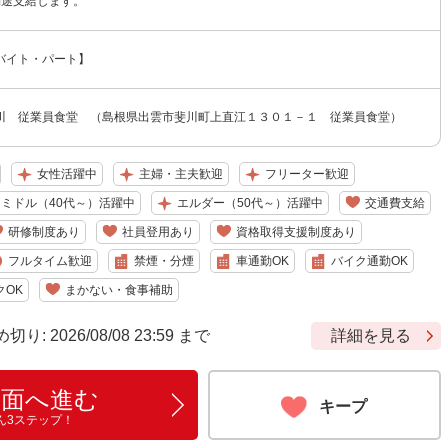
別途支給します。
バイト・パート】
川 従業員食堂 （島根県出雲市斐川町上直江１３０１－１ 従業員食堂）
女性活躍中
主婦・主夫歓迎
フリーター歓迎
ミドル（40代～）活躍中
エルダー（50代～）活躍中
交通費支給
研修制度あり
社員登用あり
資格取得支援制度あり
フルタイム歓迎
禁煙・分煙
車通勤OK
バイク通勤OK
クOK
まかない・食事補助
 2026/08/08 23:59 まで
詳細を見る
画面へ進む
キープ
ん3ステップ！