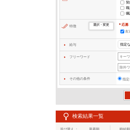
契
職
嘱
応募
選択・変更
特徴
友
給与
フリーワード
その他の条件
指定
この
検索結果一覧
並び替え ：
新着順
時給順