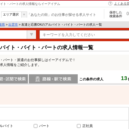
よくある
・バイト・パートの求人情報ならイーアイデム
保存した
0
エリア選択
「あなたの街」のお仕事が探せる求人サイト
検索条件
根県
>
出雲市
> 友達と応募OKのアルバイト・バイト・パートの求人一覧
ルバイト・バイト・パートの求人情報一覧
ト・パート・派遣のお仕事探しはイーアイデムで！
の求人情報をご紹介します。
13
この条件の求人
間で検索
路線・駅・駅で検索
ルバイト
パート
正社員