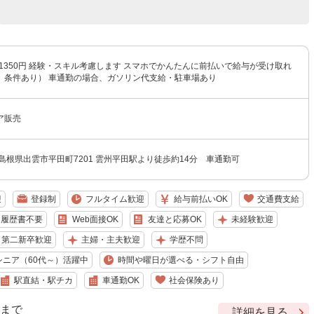
〜1350円 経験・スキル考慮します スマホでかんたんに前払いで給与が受け取れ
、条件あり） 車通勤の場合、ガソリン代支給・駐車場あり
ア販売
島根県出雲市平田町7201 雲州平田駅より徒歩約14分 車通勤可
迎
登録制
フルタイム歓迎
給与前払いOK
交通費支給
履歴書不要
Web面接OK
友達と応募OK
未経験歓迎
・第二新卒歓迎
主婦・主夫歓迎
学歴不問
シニア（60代～）活躍中
時間や曜日が選べる・シフト自由
駅直結・駅チカ
車通勤OK
社会保険あり
9 まで
詳細を見る