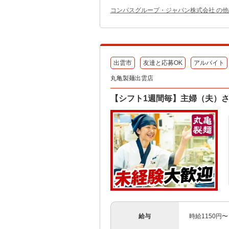
コンパスグループ・ジャパン株式会社 の
出雲市
友達と応募OK
アルバイト
丸亀製麺出雲店
【シフト1週間毎】主婦（夫）さ
給与
時給1150円