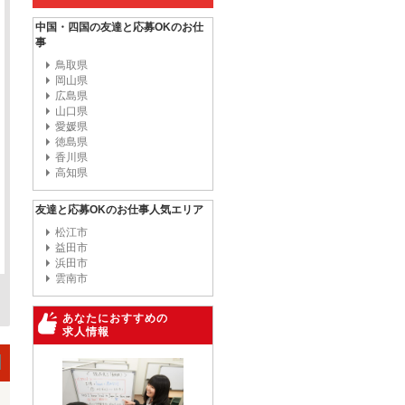
中国・四国の友達と応募OKのお仕
事
鳥取県
岡山県
広島県
山口県
愛媛県
徳島県
香川県
高知県
友達と応募OKのお仕事人気エリア
松江市
益田市
浜田市
雲南市
あなたにおすすめの
求人情報