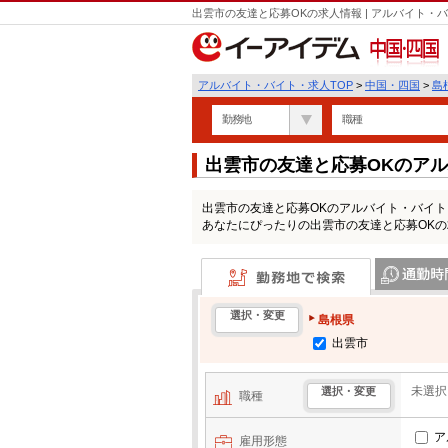
出雲市の友達と応募OKの求人情報 | アルバイト
中国・四国
アルバイト・バイト・求人TOP
>
中国・四国
>
島
勤務地
職種
出雲市の友達と応募OKのア
出雲市の友達と応募OKのアルバイト・バイ
あなたにぴったりの出雲市の友達と応募OK
勤務地で検索
通勤時間・区
選択・変更
島根県
出雲市
未選択
選択・変更
職種
ア
雇用形態