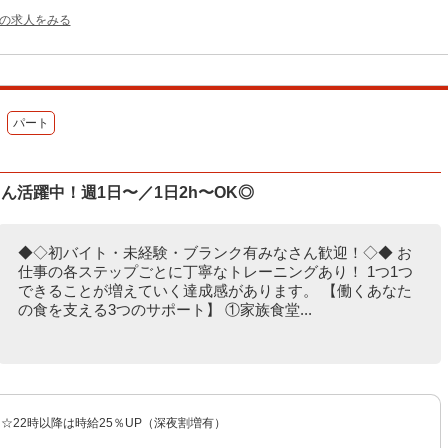
他の求人をみる
パート
ん活躍中！週1日〜／1日2h〜OK◎
◆◇初バイト・未経験・ブランク有みなさん歓迎！◇◆ お
仕事の各ステップごとに丁寧なトレーニングあり！ 1つ1つ
できることが増えていく達成感があります。 【働くあなた
の食を支える3つのサポート】 ①家族食堂...
〜 ☆22時以降は時給25％UP（深夜割増有）