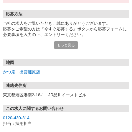
応募方法
当社の求人をご覧いただき、誠にありがとうございます。
応募をご希望の方は『今すぐ応募する』ボタンから応募フォームに
必要事項を入力の上、エントリーください。
☆★☆24時間応募OK！☆★☆
もっと見る
・・・お願い・・・
応募の際は、連絡先に「携帯電話のアドレス」や「携帯電話の番
号」など
地図
普段つながりやすい連絡先を入力してください。
かつ庵 出雲姫原店
連絡先住所
東京都港区港南2-18-1 JR品川イーストビル
この求人に関するお問い合わせ
0120-430-314
担当：採用担当