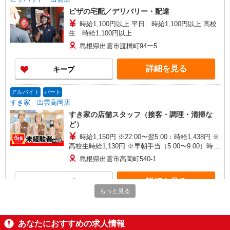
ピザの宅配／デリバリー・配達
時給1,100円以上 平日 時給1,100円以上 高校
生 時給1,100円以上
島根県出雲市渡橋町94ー5
詳細を見る
キープ
アルバイト
パート
すき家 出雲高岡店
すき家の店舗スタッフ（接客・調理・清掃な
ど）
時給1,150円 ※22:00〜翌5:00：時給1,438円 ※
高校生時給1,130円 ※早朝手当（5:00〜9:00）時給
＋150円
島根県出雲市高岡町540-1
詳細を見る
キープ
もっと見る
アルバイト
パート
すき家 出雲市駅南店
あなたにおすすめの求人情報
すき家の店舗スタッフ（接客・調理・清掃な