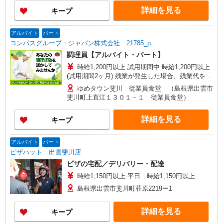
詳細を見る
キープ
アルバイト
パート
コンパスグループ・ジャパン株式会社 21785_p
調理員【アルバイト・パート】
時給1,200円以上 試用期間中 時給1,200円以上
(試用期間2ヶ月) 残業が発生した場合、残業代を1
分単位で別途支給します。
ゆめタウン斐川 従業員食堂 （島根県出雲市
斐川町上直江１３０１－１ 従業員食堂）
詳細を見る
キープ
アルバイト
パート
ピザハット 出雲斐川店
ピザの宅配／デリバリー・配達
時給1,150円以上 平日 時給1,150円以上
島根県出雲市斐川町荘原2219ー1
詳細を見る
キープ