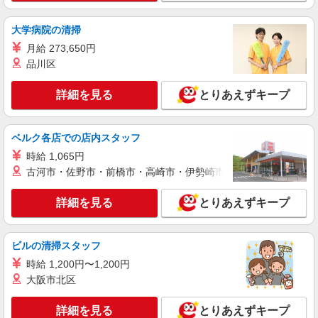
生時給1130円 ※高校生は学校からの許可が必要な
場合、通学中の学校からの許可証が必要となりま
島根県出雲市今市町北本町5丁目1-1
大学病院の清掃
す。
月給 273,650円
詳細を見る
キープ
品川区
アルバイト
パート
詳細を見る
とりあえずキープ
すき家 出雲市駅南店
すき家の店舗スタッフ（接客・調理・清掃な
ど）
ベルク各店での店内スタッフ
時給1,375円
時給 1,065円
島根県出雲市駅南町2-5-1
古河市・佐野市・前橋市・高崎市・伊勢崎市・太田市・館林市・
詳細を見る
キープ
詳細を見る
とりあえずキープ
アルバイト
パート
ビルの清掃スタッフ
丸亀製麺出雲店
キッチン・ホールスタッフ
時給 1,200円〜1,200円
大阪市北区
時給1150円〜 ☆22時以降は時給25％UP（深夜
割増有）
詳細を見る
とりあえずキープ
島根県出雲市渡橋町９０－９