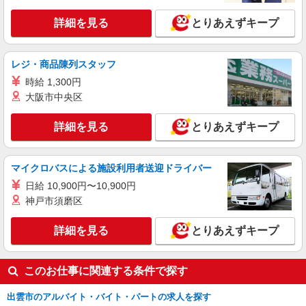
詳細を見る
とりあえずキープ
契約社員
出雲ケアセンターそよ風：RO29640
調理スタッフ
レジ・商品陳列スタッフ
【月給】190,000円〜210,000円 ▼下記別途支
時給 1,300円
給 通勤手当 年末年始手当：380円/時 ※12/300
大阪市中央区
時〜1/324時 寸志あり：年2回（6月・12月） ※業
島根県出雲市今市町876?9
績による 特別報酬：平均26.7万円（最高額95.8万
円） ※2025年6月支給実績
詳細を見る
とりあえずキープ
詳細を見る
キープ
アルバイト
パート
マイクロバスによる施設利用者送迎ドライバー
めん太郎 ダイナム出雲店（121656）
日給 10,900円〜10,900円
キッチンスタッフ
神戸市須磨区
時給1400円以上 期間限定の特別時給：入社日
から２ヵ月間限定＋３００円アップ（時給１１０
詳細を見る
とりあえずキープ
０円＋３００円＝１，４００円） 給料前払い：勤
島根県出雲市平野町339-1
務実績の7割まで可能（月間の上限3万円）
このお仕事に関連する条件で探す
詳細を見る
キープ
出雲市のアルバイト・バイト・パートの求人を探す