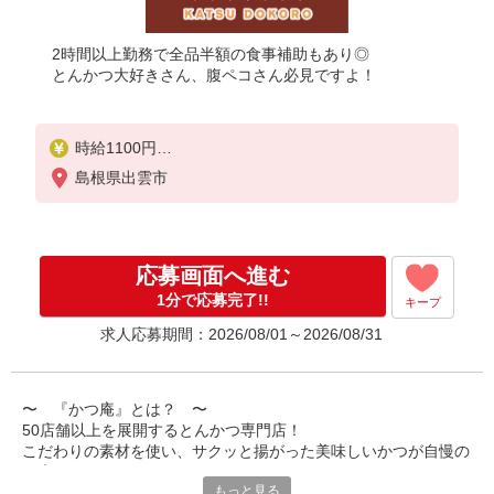
2時間以上勤務で全品半額の食事補助もあり◎
とんかつ大好きさん、腹ペコさん必見ですよ！
時給1100円
※22:00以降：時給1375円
島根県出雲市
※高校生：時給1050円
★土日・祝手当：時給＋50円
応募画面へ進む
1分で応募完了!!
キープ
求人応募期間：2026/08/01～2026/08/31
〜 『かつ庵』とは？ 〜
50店舗以上を展開するとんかつ専門店！
こだわりの素材を使い、サクッと揚がった美味しいかつが自慢の
お店です。
もっと見る