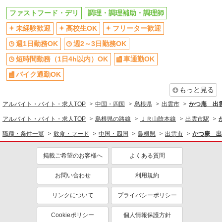
ファストフード・デリ
調理・調理補助・調理師
未経験歓迎
高校生OK
フリーター歓迎
週1日勤務OK
週2～3日勤務OK
短時間勤務（1日4h以内）OK
車通勤OK
バイク通勤OK
もっと見る
アルバイト・バイト・求人TOP
中国・四国
島根県
出雲市
かつ庵 出
アルバイト・バイト・求人TOP
島根県の路線
ＪＲ山陰本線
出雲市駅
職種・条件一覧
飲食・フード
中国・四国
島根県
出雲市
かつ庵 出
掲載ご希望のお客様へ
よくある質問
お問い合わせ
利用規約
リンクについて
プライバシーポリシー
Cookieポリシー
個人情報保護方針