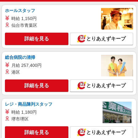
ど）
ホールスタッフ
時給1,100円 ※22:00〜翌5:00：時給1,375円 ※
高校生時給1,050円 ※早朝手当（5:00〜9:00）時給
時給 1,150円
＋150円
仙台市青葉区
島根県出雲市駅南町2-5-1
詳細を見る
とりあえずキープ
詳細を見る
キープ
アルバイト
パート
総合病院の清掃
ジョリーパスタ 出雲姫原店
月給 257,400円
キッチン（フード）スタッフ
港区
時給1100円 ※22:00以降は時給1375円 ※高校
生時給1050円 ※労働組合費あり（基本時給×月間
時間数×1.8％） ■土日・祝手当 土日・祝は時給＋
詳細を見る
とりあえずキープ
島根県出雲市姫原町292‐1
50円
詳細を見る
キープ
レジ・商品陳列スタッフ
時給 1,180円
アルバイト
パート
堺市堺区
ビッグボーイ 出雲今市店
キッチン（フード）スタッフ
詳細を見る
とりあえずキープ
時給1180円 ※22:00以降は時給1475円 ※高校