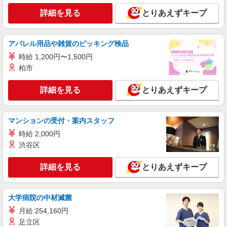
詳細を見る
詳細を見る
とりあえずキープ
キープ
パート
アパレル用品や雑貨のピッキング検品
株式会社魚国総本社
時給 1,200円〜1,500円
調理補助
柏市
時給1050円〜1100円 ※経験・能力による ＊試
用期間あり：2ヶ月 同条件
詳細を見る
とりあえずキープ
島根県出雲市大社町中荒木恵比須1745-2（複合
型高齢者福祉施設）
マンションの受付・案内スタッフ
詳細を見る
キープ
時給 2,000円
渋谷区
パート
出雲ケアセンターそよ風：RO17436
詳細を見る
とりあえずキープ
調理スタッフ
【時給】1,100円〜1,300円 ▼下記別途支給 通
勤手当 年末年始手当：380円/時 ※12/300時〜
大学病院の中材滅菌
1/324時 寸志あり：年2回（6月・12月） ※業績に
島根県出雲市今市町876?9
よる
月給 254,160円
足立区
詳細を見る
キープ