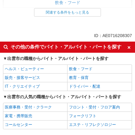
飲食・フード
ファストフード・デリ
調理・調理補助・調理師
関連する条件をもっと見る
同じ特徴から求人を探す
未経験歓迎
高校生OK
ID：AE0716208307
週1日勤務OK
週2～3日勤務OK
その他の条件でバイト・アルバイト・パートを探す
短時間勤務（1日4h以内）OK
車通勤OK
出雲市の職種からバイト・アルバイト・パートを探す
扶養内勤務OK
副業・WワークOK
交通費支給
社会保険あり
ヘルス・ビューティー
飲食・フード
まかない・食事補助
社員登用あり
販売・接客サービス
教育・保育
IT・クリエイティブ
ドライバー・配達
出雲市の人気の職種からバイト・アルバイト・パートを探す
医療事務・受付・クラーク
フロント・受付・フロア案内
家電・携帯販売
フォークリフト
コールセンター
エステ・リフレクソロジー