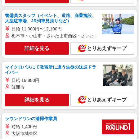
詳細を見る
キープ
警備員スタッフ（イベント、道路、商業施設、
大型駐車場、JR列車見張りなど）
契約社員
日給 11,000円〜12,100円
株式会社魚国総本社
栃木市・小山市・さいたま市西区・さいたま市岩槻区・久喜市・
老人介護施設の調理員さん
日給月給220,000円〜 ＊試用期間あり：2ヶ月
詳細を見る
とりあえずキープ
（同条件）
島根県出雲市大社町中荒木恵比須1745-2（複合
型高齢者福祉施設）
マイクロバスにて教習所に通う生徒の送迎ドラ
イバー
詳細を見る
キープ
日給 15,850円
箕面市
アルバイト
パート
マックスバリュ 塩冶店
詳細を見る
とりあえずキープ
スーパーのお魚売場スタッフ
時給1194円〜 【時間帯加給】 （5時〜8時）＋
ラウンドワンの清掃作業員
100円 （16時〜20時）＋80円 （20時〜24時）＋
150円 ※日曜・祝日は加給あり ※22時〜翌5時は
時給 1,400円
マックスバリュ 塩冶店（エンヤテン） 島根
別途深夜割増あり
県出雲市上塩冶町2668番地
大阪市城東区