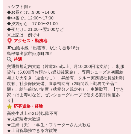
＜シフト例＞
◆お昼だけ…9:00〜14:00
◆中番で…12:00〜17:00
◆夕方から…17:00〜21:00
◆夜だけ…21:00〜翌1:00など
※上記は一例です
アクセス・勤務地
JR山陰本線「出雲市」駅より徒歩18分
島根県出雲市姫原町292
待遇
交通費規定内支給（片道3km以上、月10,000円迄支給）、制服
貸与（5,000円お預かり/返却後返金）、専用シューズ※初回給
与より天引き（返金なし）、昇給有、クルー実務後社員登用制
度有、社会保険完備、食事補助有（2時間以上勤務で全品半
額）、給与前払い制度（稼働分／規定有）、車通勤可、【すき
家・はま寿司など、ゼンショーグループで使える割引制度あ
り】
応募資格・経験
高校生以上※21時以降不可
★未経験者大歓迎
★主婦（夫）・学生・フリーターさん大歓迎
★土日祝勤務できる方歓迎