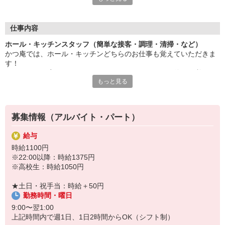
現在、ホール・キッチンスタッフを募集中！
シフトに応じていずれかの業務をお任せします。
■ホール
仕事内容
⇒タッチパネルで注文をしていただくのでラクラク♪
ホール・キッチンスタッフ（簡単な接客・調理・清掃・など）
■キッチン
かつ庵では、ホール・キッチンどちらのお仕事も覚えていただきま
⇒マニュアル通りの簡単な調理と盛り付け！
す！
シフトなどに応じてどちらかをお任せします！研修で徐々に覚えて
働きやすい日中だけ、短時間など希望のシフトで活躍可能。
もっと見る
いただくので、未経験の方もご安心ください◎
家事や学業など、私生活と両立して無理なく働けますよ。
一学期は新しい生活サイクルにバタバタしちゃった方も、
【ホール】
そろそろお仕事はじめませんか？
・お客さまを席へご案内
まずは気軽にご相談くださいね。
募集情報（アルバイト・パート）
・席に運んでご提供
・お会計・席の片付け など
給与
⇒お客さまが専用のタッチパネルで注文するシステムなので、むず
時給1100円
かしい接客はありません。メニューは徐々に覚えていけばOK。
※22:00以降：時給1375円
※高校生：時給1050円
【キッチン】
・かんたんな調理
★土日・祝手当：時給＋50円
・盛り付け など
勤務時間・曜日
⇒マニュアル通りなので調理経験がなくてもOK！イチから丁寧にお
教えします。
9:00〜翌1:00
上記時間内で週1日、1日2時間からOK（シフト制）