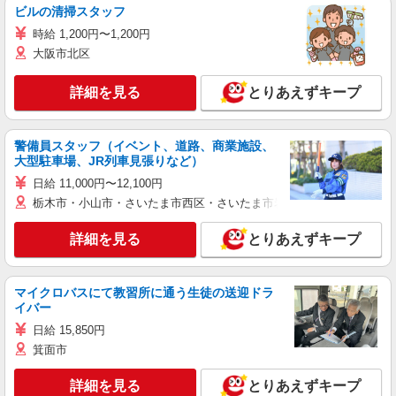
ビルの清掃スタッフ
時給 1,200円〜1,200円
大阪市北区
詳細を見る
とりあえずキープ
警備員スタッフ（イベント、道路、商業施設、
大型駐車場、JR列車見張りなど）
日給 11,000円〜12,100円
栃木市・小山市・さいたま市西区・さいたま市岩槻区・久喜市・蓮田
詳細を見る
とりあえずキープ
マイクロバスにて教習所に通う生徒の送迎ドラ
イバー
日給 15,850円
箕面市
詳細を見る
とりあえずキープ