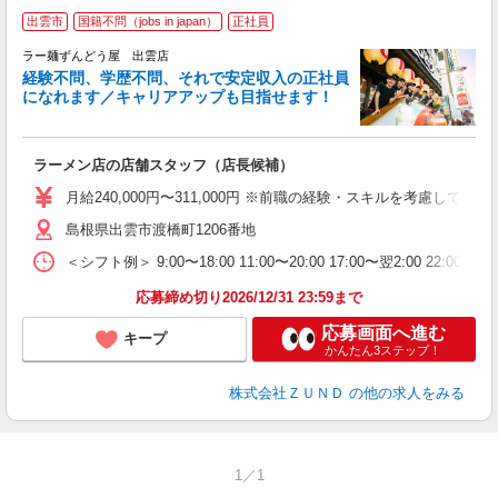
出雲市
国籍不問（jobs in japan）
正社員
ラー麺ずんどう屋 出雲店
経験不問、学歴不問、それで安定収入の正社員
になれます／キャリアアップも目指せます！
社
ラーメン店の店舗スタッフ（店長候補）
入
不
月給240,000円〜311,000円 ※前職の経験・スキルを考慮
髪
島根県出雲市渡橋町1206番地
会
＜シフト例＞ 9:00〜18:00 11:00〜20:00 17:00〜翌2:00 22:0
社
応募締め切り2026/12/31 23:59まで
応募画面へ進む
キープ
かんたん3ステップ！
株式会社ＺＵＮＤ
の他の求人をみる
1／1