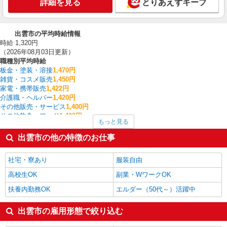
詳細を見る
とりあえずキープ
出雲市の平均時給情報
時給 1,320円
（2026年08月03日更新）
職種別平均時給
板金・塗装・溶接
1,470円
雑貨・コスメ販売
1,450円
家電・携帯販売
1,422円
介護職・ヘルパー
1,420円
その他販売・サービス
1,400円
その他飲食・フード
1,400円
もっと見る
その他教育・保育
1,400円
保育士・保育補助
1,375円
出雲市の他の特徴のお仕事
製造・組立・加工
1,372円
金属加工
1,300円
社宅・寮あり
服装自由
出雲市の他の職種の平均時給を見る
高校生OK
副業・WワークOK
扶養内勤務OK
エルダー（50代～）活躍中
出雲市の雇用形態で絞り込む