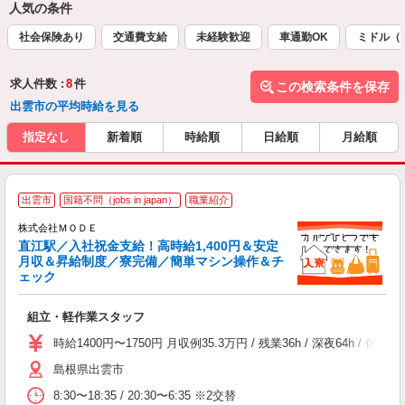
人気の条件
社会保険あり
交通費支給
未経験歓迎
車通勤OK
ミドル（
求人件数 :
8
件
この検索条件を保存
出雲市の平均時給を見る
指定なし
新着順
時給順
日給順
月給順
出雲市
国籍不問（jobs in japan）
職業紹介
株式会社ＭＯＤＥ
直江駅／入社祝金支給！高時給1,400円＆安定
月収＆昇給制度／寮完備／簡単マシン操作＆チ
ェック
っ
組立・軽作業スタッフ
入
場
時給1400円〜1750円 月収例35.3万円 / 残業36h / 深夜64
者
島根県出雲市
リ
問
8:30〜18:35 / 20:30〜6:35 ※2交替
り