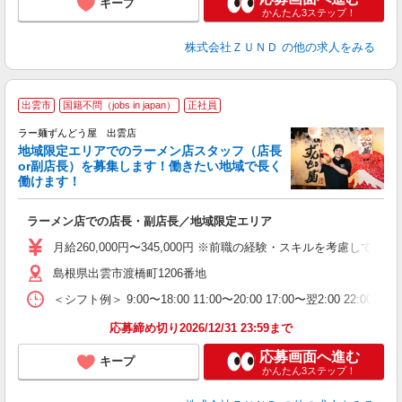
キープ
かんたん3ステップ！
株式会社ＺＵＮＤ
の他の求人をみる
出雲市
国籍不問（jobs in japan）
正社員
ラー麺ずんどう屋 出雲店
地域限定エリアでのラーメン店スタッフ（店長
間
or副店長）を募集します！働きたい地域で長く
働けます！
ン
ラーメン店での店長・副店長／地域限定エリア
入
ク
月給260,000円〜345,000円 ※前職の経験・スキルを考慮し
ネ
島根県出雲市渡橋町1206番地
場
＜シフト例＞ 9:00〜18:00 11:00〜20:00 17:00〜翌2:00 22:0
テ
応募締め切り2026/12/31 23:59まで
応募画面へ進む
キープ
かんたん3ステップ！