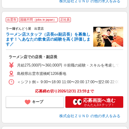
株式会社ＺＵＮＤ
の他の求人をみる
出雲市
国籍不問（jobs in japan）
正社員
ラー麺ずんどう屋 出雲店
ラーメン店スタッフ（店長or副店長）を募集し
ます！＼あなたの飲食店の経験を高く評価しま
す／
ご
ラーメン店での店長・副店長
入
ク
月給275,000円〜360,000円 ※前職の経験・スキルを考慮し
ネ
島根県出雲市渡橋町1206番地
場
＜シフト例＞ 9:00〜18:00 11:00〜20:00 17:00〜翌2:00 22:0
テ
応募締め切り2026/12/31 23:59まで
応募画面へ進む
キープ
かんたん3ステップ！
株式会社ＺＵＮＤ
の他の求人をみる