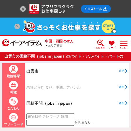
中国・四国
の求人
▼エリア変更
出雲市の国籍不問（jobs in japan）のバイト・アルバイト・パートの
求人情報一覧
出雲市
選択
勤務地/駅
未設定
例）食品、事務、アパレル
選択
職種
国籍不問（jobs in japan）
選択
こだわり
を含まない
フリーワード