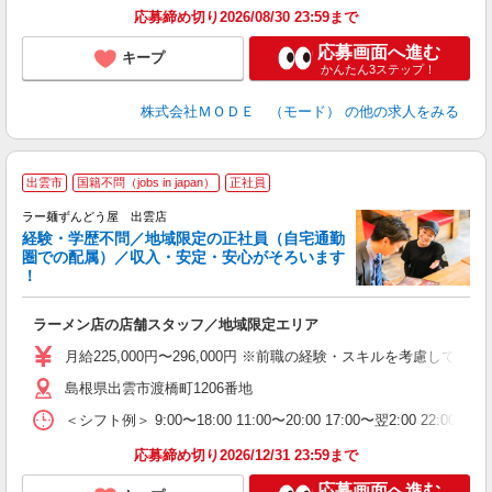
土
応募締め切り2026/08/30 23:59まで
応募画面へ進む
キープ
かんたん3ステップ！
株式会社ＭＯＤＥ （モード）
の他の求人をみる
出雲市
国籍不問（jobs in japan）
正社員
ラー麺ずんどう屋 出雲店
経験・学歴不問／地域限定の正社員（自宅通勤
圏での配属）／収入・安定・安心がそろいます
！
舗
ラーメン店の店舗スタッフ／地域限定エリア
入
不
月給225,000円〜296,000円 ※前職の経験・スキルを考慮し
髪
島根県出雲市渡橋町1206番地
会
＜シフト例＞ 9:00〜18:00 11:00〜20:00 17:00〜翌2:00 22:0
社
応募締め切り2026/12/31 23:59まで
応募画面へ進む