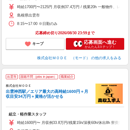
場
時給1700円〜2125円 月収例37.4万円 / 残業20h 一般物件
者
島根県出雲市
リ
問
8:15〜17:00 ※日勤のみ
り
土
応募締め切り2026/08/30 23:59まで
応募画面へ進む
キープ
かんたん3ステップ！
株式会社ＭＯＤＥ （モード）
の他の求人をみる
出雲市
国籍不問（jobs in japan）
職業紹介
株式会社ＭＯＤＥ
出雲神西駅／エリア最大の高時給1600円＋月
収目安34万円＋資格が活かせる
っ
組立・軽作業スタッフ
入
場
時給1600円〜 月収例33.8万円/残業15h/深夜60h/休出8h 
者