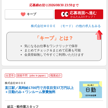
土
応募締め切り2026/08/30 23:59まで
応募画面へ進む
キープ
かんたん3ステップ！
株式会社ＭＯＤＥ （モード）
の他の求人をみる
「キープ」とは？
気になるお仕事をワンクリックで保存
まとめてチェック＆まとめて応募も可能
会員登録無しで今すぐご利用いただけます
出雲市
国籍不問（jobs in japan）
職業紹介
株式会社ＭＯＤＥ
直江駅／高時給1700円で月収目安37万円以上
＋日勤のみ＋ワンルーム寮費無料
っ
組立・軽作業スタッフ
入