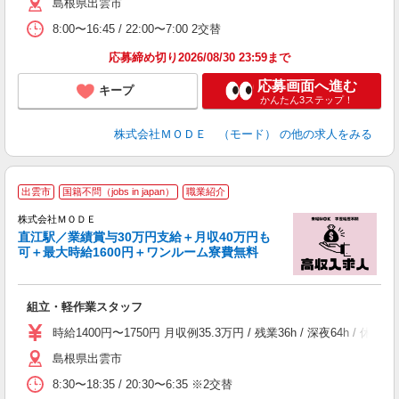
島根県出雲市
リ
問
8:00〜16:45 / 22:00〜7:00 2交替
り
土
応募締め切り2026/08/30 23:59まで
応募画面へ進む
キープ
かんたん3ステップ！
株式会社ＭＯＤＥ （モード）
の他の求人をみる
出雲市
国籍不問（jobs in japan）
職業紹介
株式会社ＭＯＤＥ
直江駅／業績賞与30万円支給＋月収40万円も
可＋最大時給1600円＋ワンルーム寮費無料
っ
組立・軽作業スタッフ
入
場
時給1400円〜1750円 月収例35.3万円 / 残業36h / 深夜64
者
島根県出雲市
リ
問
8:30〜18:35 / 20:30〜6:35 ※2交替
り