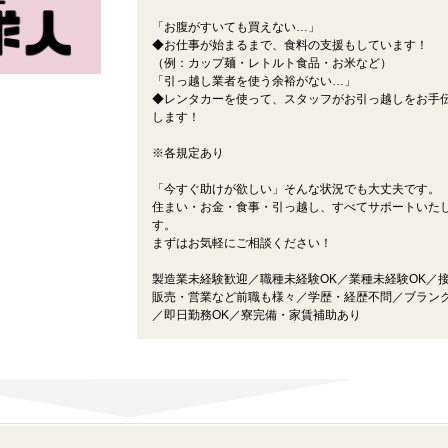
「お腹がすいても買えない…」
◆お仕事が始まるまで、食料の支援もしています！
（例：カップ麺・レトルト食品・お米など）
「引っ越し業者を使う余裕がない…」
◆レンタカーを使って、スタッフがお引っ越しをお手
します！
※各規定あり
「今すぐ助けが欲しい」そんな状況でも大丈夫です。
住まい・お金・食事・引っ越し、すべてサポートいた
す。
まずはお気軽にご相談ください！
製造業未経験歓迎／職種未経験OK／業種未経験OK／
販売・営業など前職も様々／学歴・経歴不問／ブランク
／即日勤務OK／寮完備・家賃補助あり