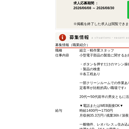
求人応募期間 ：
2026/06/08 ～ 2026/08/30
※掲載を終了した求人は閲覧できま
募集情報（職業紹介）
職種
組立・軽作業スタッフ
仕事内容
小型電子部品の製造に関するお
・ボタンを押すだけのマシン操
・製品の検査
※各工程あり
一部クリーンルームでの作業あ
定着率が比較的高い職場です♪
20代〜50代前半の男女ともに
▼電話またはWEB面接OK▼
給与
時給1400円〜1750円
月収例35.3万円 / 残業36h / 深夜6
一般物件、レオパレス→住み込