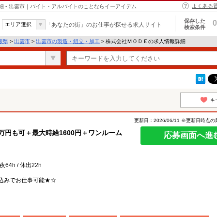
よくある
 - 出雲市｜バイト・アルバイトのことならイーアイデム
保存した
0
エリア選択
「あなたの街」のお仕事が探せる求人サイト
検索条件
根県
>
出雲市
>
出雲市の製造・組立・加工
> 株式会社ＭＯＤＥの求人情報詳細
キ
更新日：2026/06/11 ※更新日時点
万円も可＋最大時給1600円＋ワンルーム
応募画面へ進
夜64h / 休出22h
込みでお仕事可能★☆