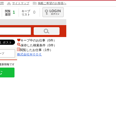
質問
サイトマップ
掲載ご希望のお客様へ
閲覧
キープ
1
0
履歴
リスト
ログイン
キープ中のお仕事（0件）
保存した検索条件（
0
件）
閲覧したお仕事（1件）
ープ
株式会社ＭＯＤＥ
の最新情報です
む