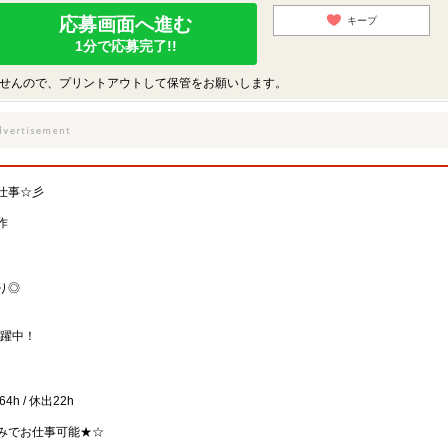
応募画面へ進む
キープ
1分で応募完了!!
せんので、プリントアウトして保管をお願いします。
仕事☆彡
作
り◎
活躍中！
4h / 休出22h
みでお仕事可能★☆