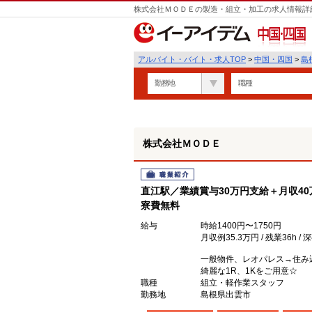
株式会社ＭＯＤＥの製造・組立・加工の求人情報詳細
中国・四国
アルバイト・バイト・求人TOP
>
中国・四国
>
島
勤務地
職種
株式会社ＭＯＤＥ
職業紹介
直江駅／業績賞与30万円支給＋月収40
寮費無料
給与
時給1400円〜1750円
月収例35.3万円 / 残業36h / 深
一般物件、レオパレス→住み
綺麗な1R、1Kをご用意☆
職種
組立・軽作業スタッフ
勤務地
島根県出雲市