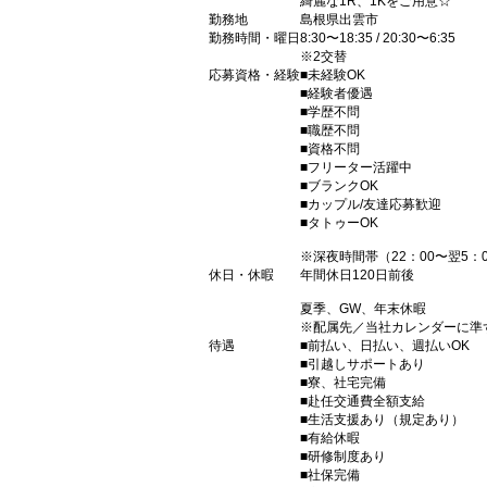
綺麗な1R、1Kをご用意☆
勤務地
島根県出雲市
勤務時間・曜日
8:30〜18:35 / 20:30〜6:35
※2交替
応募資格・経験
■未経験OK
■経験者優遇
■学歴不問
■職歴不問
■資格不問
■フリーター活躍中
■ブランクOK
■カップル/友達応募歓迎
■タトゥーOK
※深夜時間帯（22：00〜翌5：
休日・休暇
年間休日120日前後
夏季、GW、年末休暇
※配属先／当社カレンダーに準
待遇
■前払い、日払い、週払いOK
■引越しサポートあり
■寮、社宅完備
■赴任交通費全額支給
■生活支援あり（規定あり）
■有給休暇
■研修制度あり
■社保完備