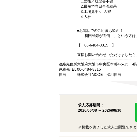
1.面接／履歴書不要
2.最短で当日合否結果
3.工場見学 or 入寮
4.入社
--------------------------------------------
■お電話でのご応募も歓迎！
「初回登録が面倒…」という方は
【 06-6484-8315 】
直接お問い合わせいただけましたら
--------------------------------------------
連絡先住所
大阪府大阪市中央区本町4-5-15 4
連絡先TEL
06-6484-8315
担当
株式会社MODE 採用担当
求人応募期間 ：
2026/06/08 ～ 2026/08/30
※掲載を終了した求人は閲覧できま