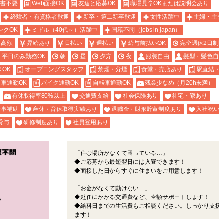
書不要
Web面接OK
友達と応募OK
職場見学OKまたは説明会あり
経験者・有資格者歓迎
新卒・第二新卒歓迎
女性活躍中
主婦・主
ンクOK
ミドル（40代～）活躍中
国籍不問（jobs in japan）
・高額
昇給あり
日払い
週払い
給与前払いOK
完全週休2日制
平日のみ勤務OK
朝
昼
夕方
夜
服装自由
髪型・髪色自
スOK
オープニングスタッフ
禁煙・分煙
食堂・売店あり
駅直結
車通勤OK
バイク通勤OK
自転車通勤OK
残業少なめ（月20h未満）
有休取得率80%以上
交通費支給
社会保険あり
社宅・寮あり
食事補助
産休・育休取得実績あり
退職金・財形貯蓄制度あり
入社祝
貸与
研修制度あり
社員登用あり
「住む場所がなくて困っている…」
◆ご応募から最短翌日には入寮できます！
◆面接した日からすぐに住まいをご用意します！
「お金がなくて動けない…」
◆赴任にかかる交通費など、全額サポートします！
◆給料日までの生活費もご相談ください。しっかり支
ます！