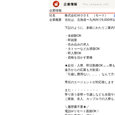
企業情報
社名
株式会社ＭＯＤＥ （モード）
企業概要
当社は、北海道〜九州内で6,000
下記のように、多岐にわたりご案内
・未経験OK
・即就業
・住み込みの求人
・タトゥーなどお洒落OK
・即入寮OK
・資格を活かす業種
★赴任・入寮、即日勤務OK→→寮
遠方からの応募も大歓迎♪
「引越し費用ない。。。」なんて方
専任のエージェントが対応致します
また・・・・・・・・・
寄り添う姿勢＋引越しなども全面サ
ご家族、友人、カップルでの入寮も
＼履歴書不要★／
電話orリモート面接OK！