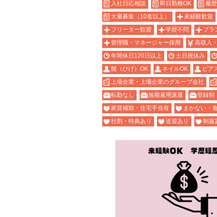
入社日応相談
即日勤務OK
履歴
大量募集（10名以上）
未経験歓迎
フリーター歓迎
学歴不問
ブラ
管理職・マネージャー採用
高収入
年間休日120日以上
土日祝休み
髭（ひげ）OK
ネイルOK
ピア
上場企業・上場企業のグループ会社
転勤なし
無期雇用派遣
登録制
家賃補助・住宅手当有
まかない・
社割・特典あり
送迎あり
制服