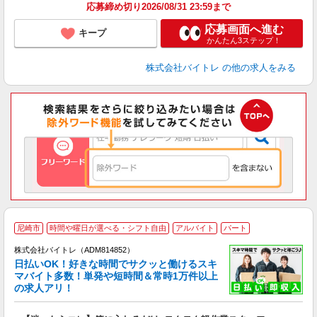
応募締め切り2026/08/31 23:59まで
応募画面へ進む
キープ
かんたん3ステップ！
株式会社バイトレ
の他の求人をみる
尼崎市
時間や曜日が選べる・シフト自由
アルバイト
パート
株式会社バイトレ（ADM814852）
く
日払いOK！好きな時間でサクッと働けるスキ
マバイト多数！単発や短時間＆常時1万件以上
☆
の求人アリ！
験