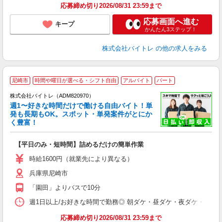
応募締め切り2026/08/31 23:59まで
応募画面へ進む
キープ
かんたん3ステップ！
株式会社バイトレ
の他の求人をみる
尼崎市
時間や曜日が選べる・シフト自由
アルバイト
パート
株式会社バイトレ（ADM820970）
週1〜好きな時間だけで働ける自由バイト！単
発も長期もOK。スポット・単発案件がとにか
も
く豊富！
気
【平日のみ・短時間】詰めるだけの簡単作業
即
活
時給1600円（就業先により異なる）
（
兵庫県尼崎市
短
K
「園田」よりバスで10分
日
髪
週1日以上/お好きな時間で勤務◎ 朝ダケ・昼ダケ・夜ダケ・夜勤など、 ご自
応募締め切り2026/08/31 23:59まで