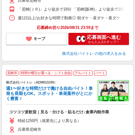
兵庫県尼崎市
短
K
「尼崎(ＪＲ)」より徒歩で18分 「尼崎(阪神)」より徒歩で18分
日
髪
週1日以上/お好きな時間で勤務◎ 朝ダケ・昼ダケ・夜ダケ・夜勤など、 ご自
応募締め切り2026/08/31 23:59まで
応募画面へ進む
キープ
かんたん3ステップ！
株式会社バイトレ
の他の求人をみる
尼崎市
時間や曜日が選べる・シフト自由
アルバイト
パート
株式会社バイトレ（ADM810299）
週1〜好きな時間だけで働ける自由バイト！単
発も長期もOK。スポット・単発案件がとにか
も
く豊富！
気
コツコツ派歓迎｜見る・分ける・貼るだけ♪倉庫内軽作業
即
活
時給1250円（就業先により異なる）
（
兵庫県尼崎市
短