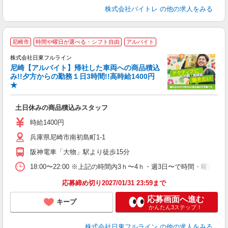
株式会社バイトレ
の他の求人をみる
尼崎市
時間や曜日が選べる・シフト自由
アルバイト
当
株式会社日東フルライン
入
尼崎【アルバイト】帰社した車両への商品積込
フ
み!!夕方からの勤務１日3時間!!高時給1400円
祝
★
由
給
土日休みの商品積込みスタッフ
時給1400円
兵庫県尼崎市南初島町1-1
阪神電車「大物」駅より徒歩15分
18:00〜22:00 ※上記の時間内3ｈ〜4ｈ・週3日〜で時間・曜
応募締め切り2027/01/31 23:59まで
応募画面へ進む
キープ
かんたん3ステップ！
株式会社日東フルライン
の他の求人をみる