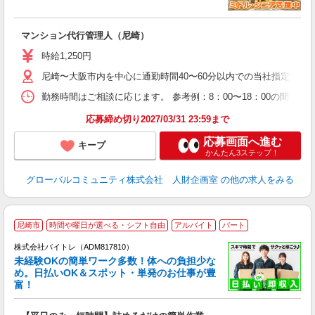
れ
マンション代行管理人（尼崎）
入
歴
時給1,250円
（
尼崎〜大阪市内を中心に通勤時間40〜60分以内での当社指定場所
残
勤務時間はご相談に応じます。 参考例：8：00〜18：00の間で
応募締め切り2027/03/31 23:59まで
応募画面へ進む
キープ
かんたん3ステップ！
グローバルコミュニティ株式会社 人財企画室
の他の求人をみる
尼崎市
時間や曜日が選べる・シフト自由
アルバイト
パート
株式会社バイトレ（ADM817810）
未経験OKの簡単ワーク多数！体への負担少な
め。日払いOK＆スポット・単発のお仕事が豊
富！
ス
ロ