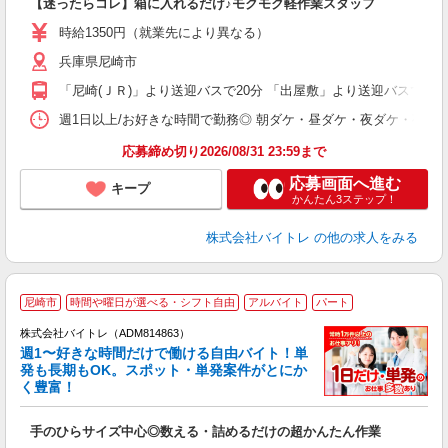
【迷ったらコレ】箱に入れるだけ♪モクモク軽作業スタッフ
即
活
時給1350円（就業先により異なる）
（
兵庫県尼崎市
短
K
「尼崎(ＪＲ)」より送迎バスで20分 「出屋敷」より送迎バスで10
日
髪
週1日以上/お好きな時間で勤務◎ 朝ダケ・昼ダケ・夜ダケ・夜勤など、 ご自
応募締め切り2026/08/31 23:59まで
応募画面へ進む
キープ
かんたん3ステップ！
株式会社バイトレ
の他の求人をみる
尼崎市
時間や曜日が選べる・シフト自由
アルバイト
パート
株式会社バイトレ（ADM814863）
週1〜好きな時間だけで働ける自由バイト！単
発も長期もOK。スポット・単発案件がとにか
も
く豊富！
気
手のひらサイズ中心◎数える・詰めるだけの超かんたん作業
即