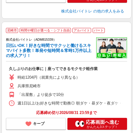
株式会社バイトレ
の他の求人をみる
尼崎市
時間や曜日が選べる・シフト自由
アルバイト
パート
株式会社バイトレ（ADM815339）
く
日払いOK！好きな時間でサクッと働けるスキ
マバイト多数！単発や短時間＆常時1万件以上
☆
の求人アリ！
験
久しぶりのお仕事に｜座ってできるモクモク軽作業
即
活
時給1204円（就業先により異なる）
（
兵庫県尼崎市
短
K
「出屋敷」より徒歩で10分
日
髪
週1日以上/お好きな時間で勤務◎ 朝ダケ・昼ダケ・夜ダケ・夜勤など、 ご自
応募締め切り2026/08/31 23:59まで
応募画面へ進む
キープ
かんたん3ステップ！