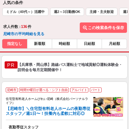
人気の条件
ミドル（40代～）活躍中
週2～3日勤務OK
主婦・主夫歓迎
週1
求人件数 :
136
件
この検索条件を保存
尼崎市の平均時給を見る
指定なし
新着順
時給順
日給順
月給順
【兵庫県・岡山県】路線バス運転士で地域貢献◎運転体験会・
PR
説明会を毎月定期開催中！
尼崎市
時間や曜日が選べる・シフト自由
アルバイト
パート
住宅型有料老人ホームびれい尼崎（株式会社パーソナルラ
イフ）
【尼崎市】＼住宅型有料老人ホームの夜勤専従
スタッフ／週1日〜！扶養内も柔軟に対応◎
距
夜勤専従スタッフ
入