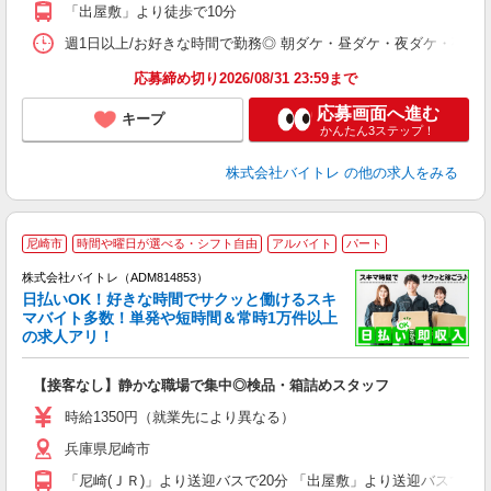
K
「出屋敷」より徒歩で10分
日
髪
週1日以上/お好きな時間で勤務◎ 朝ダケ・昼ダケ・夜ダケ・夜勤など、 ご自
応募締め切り2026/08/31 23:59まで
応募画面へ進む
キープ
かんたん3ステップ！
株式会社バイトレ
の他の求人をみる
尼崎市
時間や曜日が選べる・シフト自由
アルバイト
パート
株式会社バイトレ（ADM814853）
く
日払いOK！好きな時間でサクッと働けるスキ
マバイト多数！単発や短時間＆常時1万件以上
☆
の求人アリ！
験
【接客なし】静かな職場で集中◎検品・箱詰めスタッフ
即
活
時給1350円（就業先により異なる）
（
兵庫県尼崎市
短
K
「尼崎(ＪＲ)」より送迎バスで20分 「出屋敷」より送迎バスで10
日