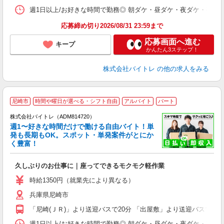
髪
週1日以上/お好きな時間で勤務◎ 朝ダケ・昼ダケ・夜ダケ・夜勤など、 ご自
応募締め切り2026/08/31 23:59まで
応募画面へ進む
キープ
かんたん3ステップ！
株式会社バイトレ
の他の求人をみる
尼崎市
時間や曜日が選べる・シフト自由
アルバイト
パート
株式会社バイトレ（ADM814720）
週1〜好きな時間だけで働ける自由バイト！単
発も長期もOK。スポット・単発案件がとにか
も
く豊富！
気
久しぶりのお仕事に｜座ってできるモクモク軽作業
即
活
時給1350円（就業先により異なる）
（
兵庫県尼崎市
短
K
「尼崎(ＪＲ)」より送迎バスで20分 「出屋敷」より送迎バスで10
日
髪
週1日以上/お好きな時間で勤務◎ 朝ダケ・昼ダケ・夜ダケ・夜勤など、 ご自