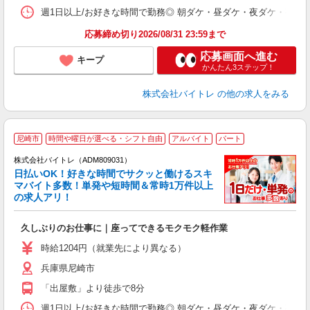
髪
週1日以上/お好きな時間で勤務◎ 朝ダケ・昼ダケ・夜ダケ・夜勤など、 ご自
応募締め切り2026/08/31 23:59まで
応募画面へ進む
キープ
かんたん3ステップ！
株式会社バイトレ
の他の求人をみる
尼崎市
時間や曜日が選べる・シフト自由
アルバイト
パート
株式会社バイトレ（ADM809031）
く
日払いOK！好きな時間でサクッと働けるスキ
マバイト多数！単発や短時間＆常時1万件以上
☆
の求人アリ！
験
久しぶりのお仕事に｜座ってできるモクモク軽作業
即
活
時給1204円（就業先により異なる）
（
兵庫県尼崎市
短
K
「出屋敷」より徒歩で8分
日
髪
週1日以上/お好きな時間で勤務◎ 朝ダケ・昼ダケ・夜ダケ・夜勤など、 ご自