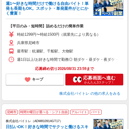
週1〜好きな時間だけで働ける自由バイト！単
発も長期もOK。スポット・単発案件がとにか
も
く豊富！
気
【平日のみ・短時間】詰めるだけの簡単作業
即
活
時給1299円〜時給1500円（就業先により異なる）
（
兵庫県尼崎市
短
K
最寄駅：杭瀬駅、千船駅、大物駅
日
髪
週1日以上/お好きな時間で勤務◎ 朝ダケ・昼ダケ・夜ダケ・夜勤など、 ご自
応募締め切り2026/08/31 23:59まで
応募画面へ進む
キープ
かんたん3ステップ！
株式会社バイトレ
の他の求人をみる
尼崎市
時間や曜日が選べる・シフト自由
アルバイト
パート
株式会社バイトレ（ADM810914GT17）
く
日払いOK！好きな時間でサクッと働けるスキ