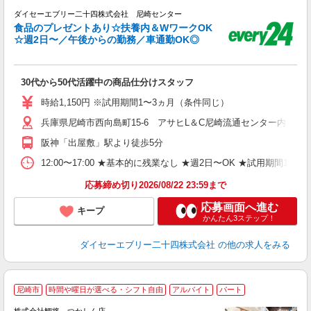
ダイセーエブリー二十四株式会社 尼崎センター
食品のプレゼントあり☆扶養内＆WワークOK
☆週2日〜／午後からの勤務／車通勤OK◎
け
職
30代から50代活躍中の商品仕分けスタッフ
ル
務
時給1,150円 ※試用期間1〜3ヵ月（条件同じ）
結
兵庫県尼崎市西向島町15-6 アサヒL＆C尼崎流通センター内
K
阪神「出屋敷」駅より徒歩5分
12:00〜17:00 ★基本的に残業なし ★週2日〜OK ★試用期
応募締め切り2026/08/22 23:59まで
応募画面へ進む
キープ
かんたん3ステップ！
ダイセーエブリー二十四株式会社
の他の求人をみる
尼崎市
時間や曜日が選べる・シフト自由
アルバイト
パート