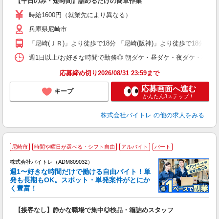
【平日のみ・短時間】詰めるだけの簡単作業
即
活
時給1600円（就業先により異なる）
（
兵庫県尼崎市
短
K
「尼崎(ＪＲ)」より徒歩で18分 「尼崎(阪神)」より徒歩で18分
日
髪
週1日以上/お好きな時間で勤務◎ 朝ダケ・昼ダケ・夜ダケ・夜勤など、 ご自
応募締め切り2026/08/31 23:59まで
応募画面へ進む
キープ
かんたん3ステップ！
株式会社バイトレ
の他の求人をみる
尼崎市
時間や曜日が選べる・シフト自由
アルバイト
パート
株式会社バイトレ（ADM809032）
週1〜好きな時間だけで働ける自由バイト！単
発も長期もOK。スポット・単発案件がとにか
も
く豊富！
気
【接客なし】静かな職場で集中◎検品・箱詰めスタッフ
即