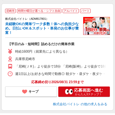
尼崎市
時間や曜日が選べる・シフト自由
アルバイト
パート
株式会社バイトレ（ADM817801）
未経験OKの簡単ワーク多数！体への負担少な
め。日払いOK＆スポット・単発のお仕事が豊
富！
ス
ロ
【平日のみ・短時間】詰めるだけの簡単作業
即
活
時給1600円（就業先により異なる）
（
兵庫県尼崎市
短
K
「尼崎(ＪＲ)」より徒歩で18分 「尼崎(阪神)」より徒歩で18分
日
髪
週1日以上/お好きな時間で勤務◎ 朝ダケ・昼ダケ・夜ダケ・夜勤など、 ご自
応募締め切り2026/08/31 23:59まで
応募画面へ進む
キープ
かんたん3ステップ！
株式会社バイトレ
の他の求人をみる