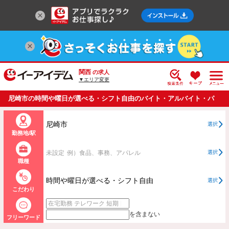
関西
の求人
▼エリア変更
尼崎市の時間や曜日が選べる・シフト自由のバイト・アルバイト・パ
ートの求人情報一覧
尼崎市
選択
勤務地/駅
未設定
例）食品、事務、アパレル
選択
職種
時間や曜日が選べる・シフト自由
選択
こだわり
を含まない
フリーワード