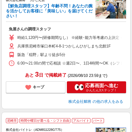
株式会社鯛将 つかしん店
【鮮魚店調理スタッフ】年齢不問！あなたの腕
を活かしてお客様に「美味しい」を届けてくだ
さい！
定
魚屋さんの調理スタッフ
経
以
時給1,120円〜(研修期間なし） ※経験･能力等考慮の上決定 ☆昇
煙
兵庫県尼崎市塚口本町4-8-1つかしんひがしまち北館1F
阪急「稲野」駅より徒歩5分
6:00〜21:00の間で応相談 ☆週2日〜、1日4時間〜OK（シフ
3
あと
日
で掲載終了
(2026/08/10 23:59まで)
応募画面へ進む
キープ
かんたん3ステップ！
株式会社鯛将
の他の求人をみる
尼崎市
時間や曜日が選べる・シフト自由
アルバイト
パート
株式会社バイトレ（ADM811228GT75）