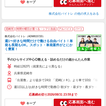
応募画面へ進む
キープ
かんたん3ステップ！
株式会社バイトレ
の他の求人をみる
尼崎市
時間や曜日が選べる・シフト自由
アルバイト
パート
株式会社バイトレ（ADM815720）
週1〜好きな時間だけで働ける自由バイト！単
発も長期もOK。スポット・単発案件がとにか
も
く豊富！
気
手のひらサイズ中心◎数える・詰めるだけの超かんたん作業
即
活
時給1282円（就業先により異なる）
（
兵庫県尼崎市
短
K
「出屋敷」より徒歩で24分 「尼崎(ＪＲ)」より車で10分 「塚口(阪
日
髪
週1日以上/お好きな時間で勤務◎ 朝ダケ・昼ダケ・夜ダケ・夜勤など、 ご自
応募締め切り2026/08/31 23:59まで
応募画面へ進む
キープ
かんたん3ステップ！