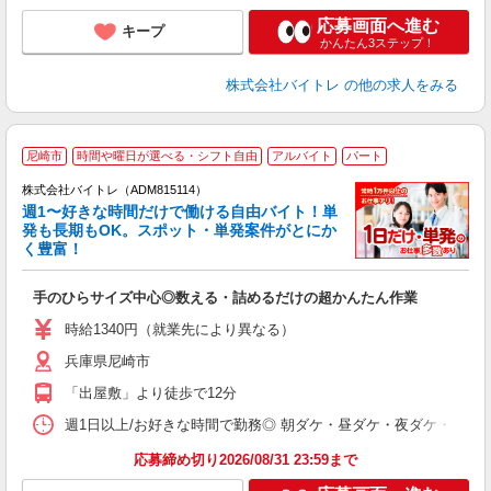
応募画面へ進む
キープ
かんたん3ステップ！
株式会社バイトレ
の他の求人をみる
尼崎市
時間や曜日が選べる・シフト自由
アルバイト
パート
株式会社バイトレ（ADM815114）
週1〜好きな時間だけで働ける自由バイト！単
発も長期もOK。スポット・単発案件がとにか
も
く豊富！
気
手のひらサイズ中心◎数える・詰めるだけの超かんたん作業
即
活
時給1340円（就業先により異なる）
（
兵庫県尼崎市
短
K
「出屋敷」より徒歩で12分
日
髪
週1日以上/お好きな時間で勤務◎ 朝ダケ・昼ダケ・夜ダケ・夜勤など、 ご自
応募締め切り2026/08/31 23:59まで