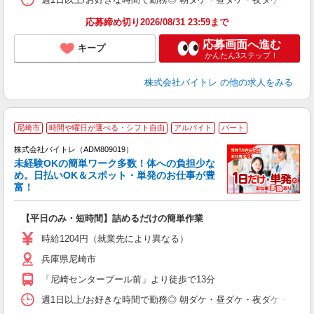
応募締め切り2026/08/31 23:59まで
応募画面へ進む
キープ
かんたん3ステップ！
株式会社バイトレ
の他の求人をみる
尼崎市
時間や曜日が選べる・シフト自由
アルバイト
パート
株式会社バイトレ（ADM809019）
未経験OKの簡単ワーク多数！体への負担少な
め。日払いOK＆スポット・単発のお仕事が豊
富！
ス
ロ
【平日のみ・短時間】詰めるだけの簡単作業
即
活
時給1204円（就業先により異なる）
（
兵庫県尼崎市
短
K
「尼崎センタープール前」より徒歩で13分
日
髪
週1日以上/お好きな時間で勤務◎ 朝ダケ・昼ダケ・夜ダケ・夜勤など、 ご自