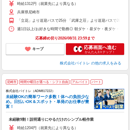
活
時給1312円（就業先により異なる）
（
兵庫県尼崎市
短
K
「立花」より送迎バスで25分 「武庫之荘」より送迎バスで20分 
日
髪
週1日以上/お好きな時間で勤務◎ 朝ダケ・昼ダケ・夜ダケ・夜勤など、 ご自
応募締め切り2026/08/31 23:59まで
応募画面へ進む
キープ
かんたん3ステップ！
株式会社バイトレ
の他の求人をみる
尼崎市
時間や曜日が選べる・シフト自由
アルバイト
パート
株式会社バイトレ（ADM817222）
未経験OKの簡単ワーク多数！体への負担少な
め。日払いOK＆スポット・単発のお仕事が豊
富！
ス
ロ
未経験9割！説明通りにやるだけのシンプル軽作業
即
活
時給1204円（就業先により異なる）