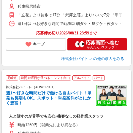
（
兵庫県尼崎市
短
K
「立花」より徒歩で17分 「武庫之荘」よりバスで7分 「甲子園口
日
髪
週1日以上/お好きな時間で勤務◎ 朝ダケ・昼ダケ・夜ダケ・夜勤など、 ご自
応募締め切り2026/08/31 23:59まで
応募画面へ進む
キープ
かんたん3ステップ！
株式会社バイトレ
の他の求人をみる
尼崎市
時間や曜日が選べる・シフト自由
アルバイト
パート
株式会社バイトレ（ADM817001）
週1〜好きな時間だけで働ける自由バイト！単
発も長期もOK。スポット・単発案件がとにか
も
く豊富！
気
人と話すのが苦手でも安心♪接客なしの軽作業スタッフ
即
活
時給1250円（就業先により異なる）
（