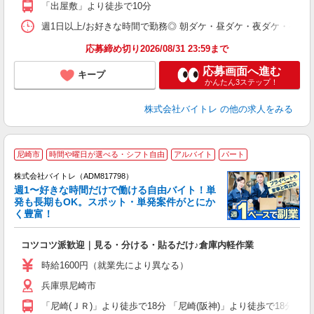
「出屋敷」より徒歩で10分
日
髪
週1日以上/お好きな時間で勤務◎ 朝ダケ・昼ダケ・夜ダケ・夜勤など、 ご自
応募締め切り2026/08/31 23:59まで
応募画面へ進む
キープ
かんたん3ステップ！
株式会社バイトレ
の他の求人をみる
尼崎市
時間や曜日が選べる・シフト自由
アルバイト
パート
株式会社バイトレ（ADM817798）
週1〜好きな時間だけで働ける自由バイト！単
発も長期もOK。スポット・単発案件がとにか
も
く豊富！
気
コツコツ派歓迎｜見る・分ける・貼るだけ♪倉庫内軽作業
即
活
時給1600円（就業先により異なる）
（
兵庫県尼崎市
短
K
「尼崎(ＪＲ)」より徒歩で18分 「尼崎(阪神)」より徒歩で18分
日