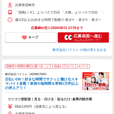
（
兵庫県尼崎市
短
K
「尼崎(ＪＲ)」よりバスで15分 「大物」よりバスで10分 「大物」
日
髪
週1日以上/お好きな時間で勤務◎ 朝ダケ・昼ダケ・夜ダケ・夜勤など、 ご自
応募締め切り2026/08/31 23:59まで
応募画面へ進む
キープ
かんたん3ステップ！
株式会社バイトレ
の他の求人をみる
尼崎市
時間や曜日が選べる・シフト自由
アルバイト
パート
株式会社バイトレ（ADM817004）
く
日払いOK！好きな時間でサクッと働けるスキ
マバイト多数！単発や短時間＆常時1万件以上
☆
の求人アリ！
験
コツコツ派歓迎｜見る・分ける・貼るだけ♪倉庫内軽作業
即
活
時給1250円（就業先により異なる）
（
兵庫県尼崎市