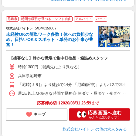
尼崎市
時間や曜日が選べる・シフト自由
アルバイト
パート
株式会社バイトレ（ADM815038）
未経験OKの簡単ワーク多数！体への負担少な
め。日払いOK＆スポット・単発のお仕事が豊
富！
ス
ロ
【接客なし】静かな職場で集中◎検品・箱詰めスタッフ
即
活
時給1300円（就業先により異なる）
（
兵庫県尼崎市
短
K
「尼崎(ＪＲ)」より徒歩で14分 「尼崎(阪神)」よりバスで20分
日
髪
週1日以上/お好きな時間で勤務◎ 朝ダケ・昼ダケ・夜ダケ・夜勤など、 ご自
応募締め切り2026/08/31 23:59まで
応募画面へ進む
キープ
かんたん3ステップ！
株式会社バイトレ
の他の求人をみる