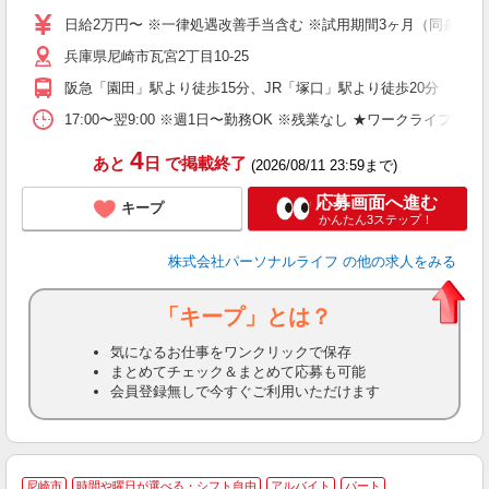
未
日給2万円〜 ※一律処遇改善手当含む ※試用期間3ヶ月（同条件）
婦
兵庫県尼崎市瓦宮2丁目10-25
～
入
阪急「園田」駅より徒歩15分、JR「塚口」駅より徒歩20分
日
ス
17:00〜翌9:00 ※週1日〜勤務OK ※残業なし ★ワークライフバ
勤
4
あと
日
で掲載終了
(2026/08/11 23:59まで)
応募画面へ進む
キープ
かんたん3ステップ！
株式会社パーソナルライフ
の他の求人をみる
「キープ」とは？
気になるお仕事をワンクリックで保存
まとめてチェック＆まとめて応募も可能
会員登録無しで今すぐご利用いただけます
尼崎市
時間や曜日が選べる・シフト自由
アルバイト
パート