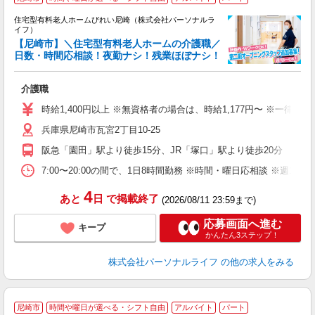
住宅型有料老人ホームびれい尼崎（株式会社パーソナルラ
イフ）
【尼崎市】＼住宅型有料老人ホームの介護職／
な
日数・時間応相談！夜勤ナシ！残業ほぼナシ！
ま
介護職
入
時給1,400円以上 ※無資格者の場合は、時給1,177円〜 ※一律
迎
兵庫県尼崎市瓦宮2丁目10-25
ル
あ
阪急「園田」駅より徒歩15分、JR「塚口」駅より徒歩20分
土
車
7:00〜20:00の間で、1日8時間勤務 ※時間・曜日応相談 ※週1
副
4
あと
日
で掲載終了
(2026/08/11 23:59まで)
応募画面へ進む
キープ
かんたん3ステップ！
株式会社パーソナルライフ
の他の求人をみる
／
尼崎市
時間や曜日が選べる・シフト自由
アルバイト
パート
先