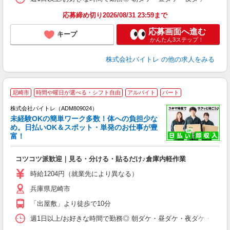
応募締め切り2026/08/31 23:59まで
応募画面へ進む
キープ
かんたん3ステップ！
株式会社バイトレ
の他の求人をみる
尼崎市
時間や曜日が選べる・シフト自由
アルバイト
パート
株式会社バイトレ（ADM809024）
未経験OKの簡単ワーク多数！体への負担少な
め。日払いOK＆スポット・単発のお仕事が豊
富！
ス
ロ
コツコツ派歓迎｜見る・分ける・貼るだけ♪倉庫内軽作業
即
活
時給1204円（就業先により異なる）
（
兵庫県尼崎市
短
K
「出屋敷」より徒歩で10分
日
髪
週1日以上/お好きな時間で勤務◎ 朝ダケ・昼ダケ・夜ダケ・夜勤など、 ご自