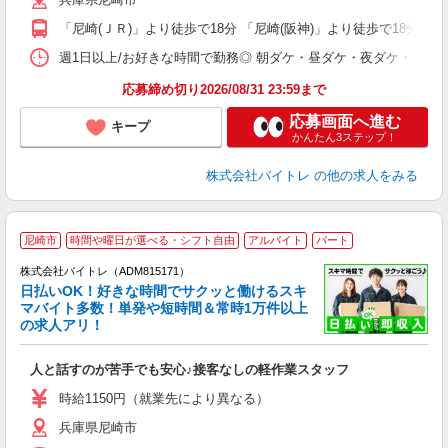
短
K
「尼崎(ＪＲ)」より徒歩で18分 「尼崎(阪神)」より徒歩で18分
日
髪
週1日以上/お好きな時間で勤務◎ 朝ダケ・昼ダケ・夜ダケ・夜勤など、 ご自
応募締め切り2026/08/31 23:59まで
応募画面へ進む
キープ
かんたん3ステップ！
株式会社バイトレ
の他の求人をみる
尼崎市
時間や曜日が選べる・シフト自由
アルバイト
パート
株式会社バイトレ（ADM815171）
く
日払いOK！好きな時間でサクッと働けるスキ
マバイト多数！単発や短時間＆常時1万件以上
☆
の求人アリ！
験
人と話すのが苦手でも安心♪接客なしの軽作業スタッフ
即
活
時給1150円（就業先により異なる）
（
兵庫県尼崎市
短
K