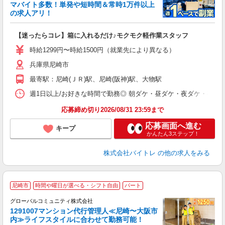
マバイト多数！単発や短時間＆常時1万件以上
☆
の求人アリ！
験
【迷ったらコレ】箱に入れるだけ♪モクモク軽作業スタッフ
即
活
時給1299円〜時給1500円（就業先により異なる）
（
兵庫県尼崎市
短
K
最寄駅：尼崎(ＪＲ)駅、尼崎(阪神)駅、大物駅
日
髪
週1日以上/お好きな時間で勤務◎ 朝ダケ・昼ダケ・夜ダケ・夜勤など、 ご自
応募締め切り2026/08/31 23:59まで
応募画面へ進む
キープ
かんたん3ステップ！
株式会社バイトレ
の他の求人をみる
尼崎市
時間や曜日が選べる・シフト自由
パート
グローバルコミュニティ株式会社
1291007マンション代行管理人≪尼崎〜大阪市
っ
内≫ライフスタイルに合わせて勤務可能！