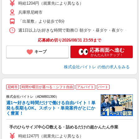
活
時給1204円（就業先により異なる）
（
兵庫県尼崎市
短
K
「出屋敷」より徒歩で8分
日
髪
週1日以上/お好きな時間で勤務◎ 朝ダケ・昼ダケ・夜ダケ・夜勤など、 ご自
応募締め切り2026/08/31 23:59まで
応募画面へ進む
キープ
かんたん3ステップ！
株式会社バイトレ
の他の求人をみる
尼崎市
時間や曜日が選べる・シフト自由
アルバイト
パート
株式会社バイトレ（ADM801390）
週1〜好きな時間だけで働ける自由バイト！単
発も長期もOK。スポット・単発案件がとにか
も
く豊富！
気
手のひらサイズ中心◎数える・詰めるだけの超かんたん作業
即
活
時給1247円（就業先により異なる）