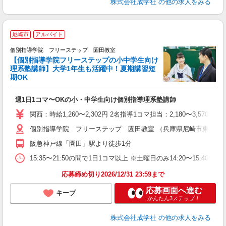
株式会社成学社
の他の求人をみる
尼崎市
アルバイト
個別指導学院 フリーステップ 園田教室
【個別指導学院フリーステップの小中学生向け
理系塾講師】大学1年生も活躍中！夏期講習短
期OK
「
週1日1コマ〜OKの小・中学生向け個別指導理系塾講師
入
主
関西：時給1,260〜2,302円 2名指導1コマ担当：2,180〜3,
日
個別指導学院 フリーステップ 園田教室 （兵庫県尼崎市東園田町5
自
阪急神戸線「園田」駅より徒歩1分
15:35〜21:50の間で1日1コマ以上 ※土曜日のみ14:20〜15:40
応募締め切り2026/12/31 23:59まで
応募画面へ進む
キープ
かんたん3ステップ！
株式会社成学社
の他の求人をみる