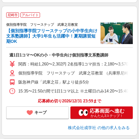
尼崎市
アルバイト
個別指導学院 フリーステップ 武庫之荘教室
【個別指導学院フリーステップの小中学生向け
文系塾講師】大学1年生も活躍中！夏期講習短
期OK
「
週1日1コマ〜OKの小・中学生向け個別指導文系塾講師
入
主
関西：時給1,260〜2,302円 2名指導1コマ担当：2,180〜3,
日
個別指導学院 フリーステップ 武庫之荘教室 （兵庫県尼崎市武庫之荘2
自
阪急神戸線「武庫之荘」駅より徒歩5分
15:35〜21:50の間で1日1コマ以上 ※土曜日のみ14:20〜15:40
応募締め切り2026/12/31 23:59まで
応募画面へ進む
キープ
かんたん3ステップ！
株式会社成学社
の他の求人をみる