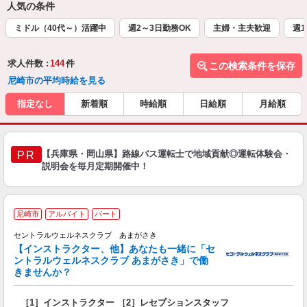
人気の条件
ミドル（40代～）活躍中
週2～3日勤務OK
主婦・主夫歓迎
週1
求人件数 :
144
件
この検索条件を保存
尼崎市の平均時給を見る
指定なし
新着順
時給順
日給順
月給順
【兵庫県・岡山県】路線バス運転士で地域貢献◎運転体験会・
PR
説明会を毎月定期開催中！
尼崎市
アルバイト
パート
セントラルウェルネスクラブ あまがさき
未
【インストラクター、他】あなたも一緒に「セ
日
ントラルウェルネスクラブ あまがさき」で働
深
きませんか？
［1］インストラクター ［2］レセプションスタッフ