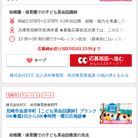
て
マ
幼稚園・保育園での子ども英会話講師
昇
力
時給2,070円〜2,570円 ※2年目以降、経験・能力を考慮し昇給有 
内
兵庫県尼崎市長洲本通 ★募集応募状況次第では、このエリアの近
13:30〜18:30の間で2〜4レッスン担当 （基本的に1レッスン4
応募締め切り2027/01/01 23:59まで
応募画面へ進む
キープ
かんたん3ステップ！
株式会社ECC 法人渉外事業部 幼児教育推進課
の他の求人をみる
／
尼崎市
アルバイト
パート
ス
株式会社ECC 幼児教育推進部門
尼崎市金楽寺町【こども英会話講師】ブランク
ス
OK◆週2日からOK◆時間・曜日応相談◆
ら
昇
幼稚園・保育園での子ども英会話教室の先生
力