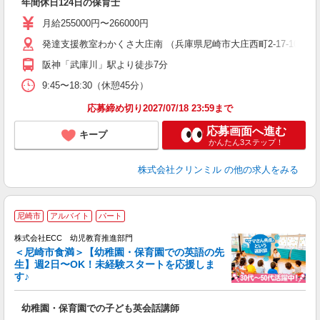
年間休日124日の保育士
月給255000円〜266000円
発達支援教室わかくさ大庄南 （兵庫県尼崎市大庄西町2-17-10）
阪神「武庫川」駅より徒歩7分
9:45〜18:30（休憩45分）
応募締め切り2027/07/18 23:59まで
応募画面へ進む
キープ
かんたん3ステップ！
株式会社クリンミル
の他の求人をみる
尼崎市
アルバイト
パート
株式会社ECC 幼児教育推進部門
＜尼崎市食満＞【幼稚園・保育園での英語の先
生】週2日〜OK！未経験スタートを応援しま
す♪
て
マ
幼稚園・保育園での子ども英会話講師
昇