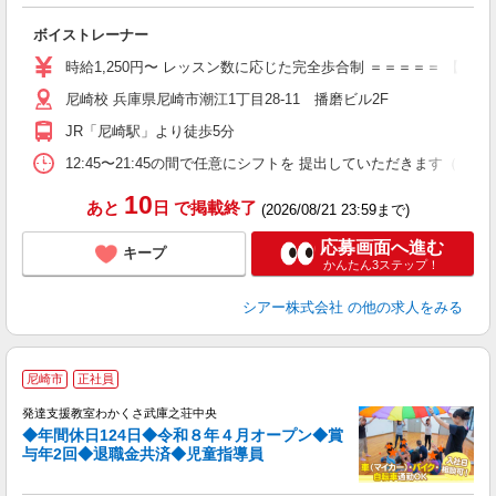
◇
ボイストレーナー
W
ー
時給1,250円〜 レッスン数に応じた完全歩合制 ＝＝＝＝＝ 【
日
尼崎校 兵庫県尼崎市潮江1丁目28-11 播磨ビル2F
日
副
JR「尼崎駅」より徒歩5分
12:45〜21:45の間で任意にシフトを 提出していただきます
10
あと
日
で掲載終了
(2026/08/21 23:59まで)
応募画面へ進む
キープ
かんたん3ステップ！
シアー株式会社
の他の求人をみる
◆
尼崎市
正社員
発達支援教室わかくさ武庫之荘中央
◆年間休日124日◆令和８年４月オープン◆賞
与年2回◆退職金共済◆児童指導員