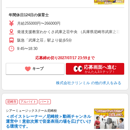
気
年間休日124日の保育士
月給255000円〜266000円
発達支援教室わかくさ武庫之荘中央 （兵庫県尼崎市武庫之荘東２
阪急「武庫之荘」駅より徒歩5分
9:45〜18:30
応募締め切り2027/07/17 23:59まで
応募画面へ進む
キープ
かんたん3ステップ！
株式会社クリンミル
の他の求人をみる
尼崎市
アルバイト
パート
シアーミュージックスクール尼崎校
＜ボイストレーナー／尼崎校＞動画チャンネル
運営中！意欲次第で音楽表現の場を広げていけ
る環境です。