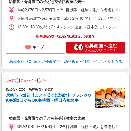
幼稚園・保育園での子ども英会話教室の先生
力
内
時給2,070円〜2,570円 ※2年目以降、経験・能力を考慮し昇給有 
兵庫県尼崎市今福 ★募集応募状況次第では、このエリアの近隣へ
13:30〜18:30の間で2〜4レッスン担当 （基本的に1レッスン4
応募締め切り2027/01/01 23:59まで
応募画面へ進む
キープ
かんたん3ステップ！
株式会社ECC 法人渉外事業部 幼児教育推進課
の他の求人をみる
／
尼崎市
アルバイト
パート
ス
株式会社ECC 幼児教育推進部門
尼崎市下坂部【こども英会話講師】ブランクO
ス
K◆週2日からOK◆時間・曜日応相談◆
ら
昇
幼稚園・保育園での子ども英会話教室の先生
力
内
時給2,070円〜2,570円 ※2年目以降、経験・能力を考慮し昇給有 