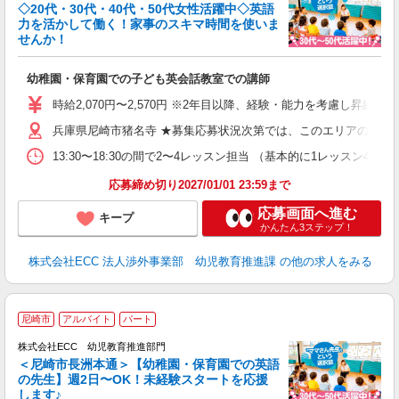
◇20代・30代・40代・50代女性活躍中◇英語
力を活かして働く！家事のスキマ時間を使いま
せんか！
か
幼稚園・保育園での子ども英会話教室での講師
昇
力
時給2,070円〜2,570円 ※2年目以降、経験・能力を考慮し昇給有 
内
兵庫県尼崎市猪名寺 ★募集応募状況次第では、このエリアの近隣
13:30〜18:30の間で2〜4レッスン担当 （基本的に1レッスン4
応募締め切り2027/01/01 23:59まで
応募画面へ進む
キープ
かんたん3ステップ！
株式会社ECC 法人渉外事業部 幼児教育推進課
の他の求人をみる
尼崎市
アルバイト
パート
株式会社ECC 幼児教育推進部門
＜尼崎市長洲本通＞【幼稚園・保育園での英語
の先生】週2日〜OK！未経験スタートを応援
します♪