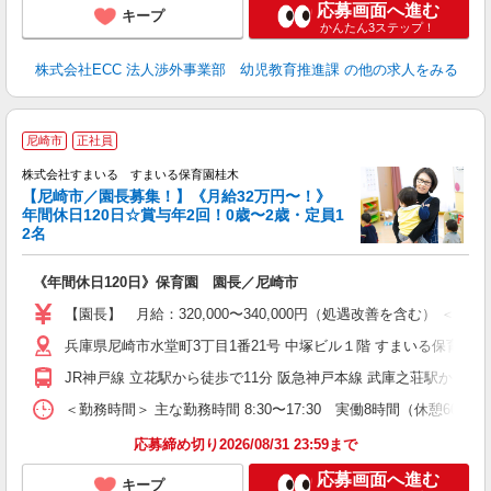
応募画面へ進む
キープ
かんたん3ステップ！
株式会社ECC 法人渉外事業部 幼児教育推進課
の他の求人をみる
尼崎市
正社員
株式会社すまいる すまいる保育園桂木
【尼崎市／園長募集！】《月給32万円〜！》
年間休日120日☆賞与年2回！0歳〜2歳・定員1
2名
護
《年間休日120日》保育園 園長／尼崎市
入
資
【園長】 月給：320,000〜340,000円（処遇改善を含む） 
ダ
兵庫県尼崎市水堂町3丁目1番21号 中塚ビル１階 すまいる保育園桂
ナ
分
JR神戸線 立花駅から徒歩で11分 阪急神戸本線 武庫之荘駅から徒
満
助
＜勤務時間＞ 主な勤務時間 8:30〜17:30 実働8時間（休憩60
制
応募締め切り2026/08/31 23:59まで
応募画面へ進む
キープ