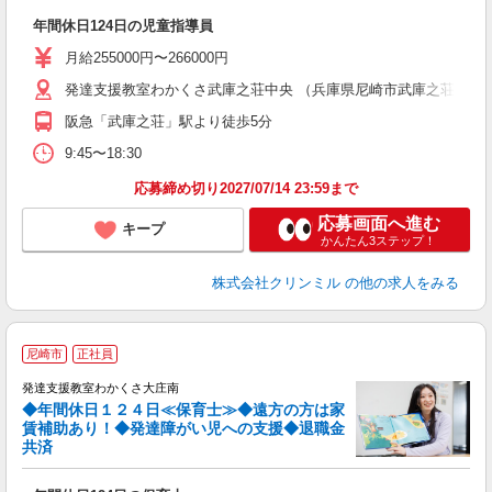
気
年間休日124日の児童指導員
月給255000円〜266000円
発達支援教室わかくさ武庫之荘中央 （兵庫県尼崎市武庫之荘東２
阪急「武庫之荘」駅より徒歩5分
9:45〜18:30
応募締め切り2027/07/14 23:59まで
応募画面へ進む
キープ
かんたん3ステップ！
株式会社クリンミル
の他の求人をみる
-
尼崎市
正社員
ど
-
発達支援教室わかくさ大庄南
◆年間休日１２４日≪保育士≫◆遠方の方は家
賃補助あり！◆発達障がい児への支援◆退職金
に
共済