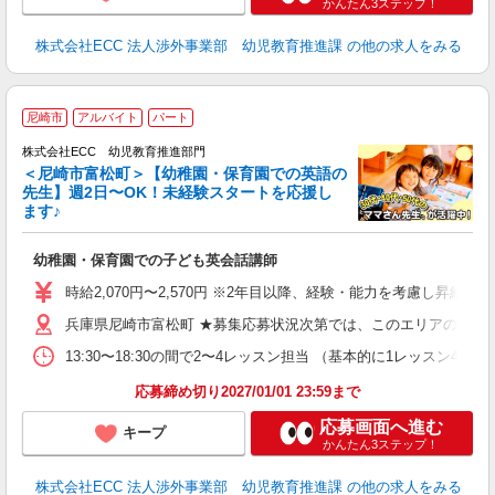
かんたん3ステップ！
株式会社ECC 法人渉外事業部 幼児教育推進課
の他の求人をみる
尼崎市
アルバイト
パート
株式会社ECC 幼児教育推進部門
＜尼崎市富松町＞【幼稚園・保育園での英語の
先生】週2日〜OK！未経験スタートを応援し
ます♪
て
マ
幼稚園・保育園での子ども英会話講師
昇
力
時給2,070円〜2,570円 ※2年目以降、経験・能力を考慮し昇給有 
内
兵庫県尼崎市富松町 ★募集応募状況次第では、このエリアの近隣
13:30〜18:30の間で2〜4レッスン担当 （基本的に1レッスン4
応募締め切り2027/01/01 23:59まで
応募画面へ進む
キープ
かんたん3ステップ！
株式会社ECC 法人渉外事業部 幼児教育推進課
の他の求人をみる