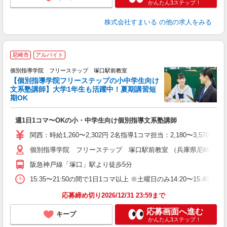
かんたん3ステップ！
株式会社すまいる
の他の求人をみる
尼崎市
アルバイト
個別指導学院 フリーステップ 塚口駅前教室
【個別指導学院フリーステップの小中学生向け
文系塾講師】大学1年生も活躍中！夏期講習短
期OK
「
週1日1コマ〜OKの小・中学生向け個別指導文系塾講師
入
主
関西：時給1,260〜2,302円 2名指導1コマ担当：2,180〜3,
日
個別指導学院 フリーステップ 塚口駅前教室 （兵庫県尼崎市南塚口町
自
阪急神戸線「塚口」駅より徒歩5分
15:35〜21:50の間で1日1コマ以上 ※土曜日のみ14:20〜15:40
応募締め切り2026/12/31 23:59まで
応募画面へ進む
キープ
かんたん3ステップ！