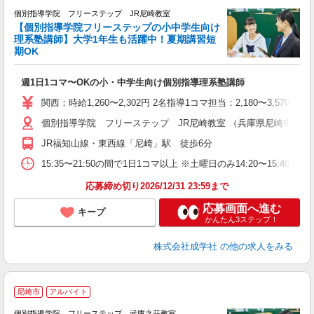
個別指導学院 フリーステップ JR尼崎教室
【個別指導学院フリーステップの小中学生向け
理系塾講師】大学1年生も活躍中！夏期講習短
期OK
「
週1日1コマ〜OKの小・中学生向け個別指導理系塾講師
入
主
関西：時給1,260〜2,302円 2名指導1コマ担当：2,180〜3,
日
個別指導学院 フリーステップ JR尼崎教室 （兵庫県尼崎市潮江1丁
自
JR福知山線・東西線「尼崎」駅 徒歩6分
15:35〜21:50の間で1日1コマ以上 ※土曜日のみ14:20〜15:40
応募締め切り2026/12/31 23:59まで
応募画面へ進む
キープ
かんたん3ステップ！
株式会社成学社
の他の求人をみる
尼崎市
アルバイト
個別指導学院 フリーステップ 武庫之荘教室