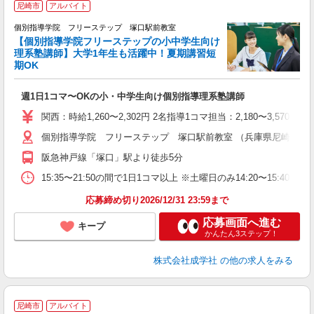
尼崎市
アルバイト
個別指導学院 フリーステップ 塚口駅前教室
【個別指導学院フリーステップの小中学生向け
理系塾講師】大学1年生も活躍中！夏期講習短
期OK
「
週1日1コマ〜OKの小・中学生向け個別指導理系塾講師
入
主
関西：時給1,260〜2,302円 2名指導1コマ担当：2,180〜3,
日
個別指導学院 フリーステップ 塚口駅前教室 （兵庫県尼崎市南塚口町
自
阪急神戸線「塚口」駅より徒歩5分
15:35〜21:50の間で1日1コマ以上 ※土曜日のみ14:20〜15:40
応募締め切り2026/12/31 23:59まで
応募画面へ進む
キープ
かんたん3ステップ！
株式会社成学社
の他の求人をみる
尼崎市
アルバイト