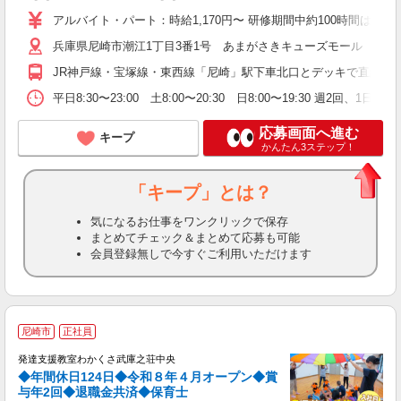
アルバイト・パート：時給1,170円〜 研修期間中約100時間は1,12
兵庫県尼崎市潮江1丁目3番1号 あまがさきキューズモール 本館2
JR神戸線・宝塚線・東西線「尼崎」駅下車北口とデッキで直結
平日8:30〜23:00 土8:00〜20:30 日8:00〜19:30 週2回
応募画面へ進む
キープ
かんたん3ステップ！
「キープ」とは？
気になるお仕事をワンクリックで保存
まとめてチェック＆まとめて応募も可能
会員登録無しで今すぐご利用いただけます
◆
尼崎市
正社員
発達支援教室わかくさ武庫之荘中央
◆年間休日124日◆令和８年４月オープン◆賞
与年2回◆退職金共済◆保育士