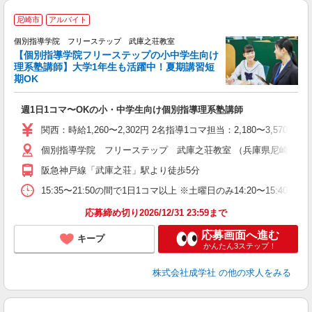
尼崎市
アルバイト
個別指導学院 フリーステップ 武庫之荘教室
【個別指導学院フリーステップの小中学生向け
理系塾講師】大学1年生も活躍中！夏期講習短
期OK
「
週1日1コマ〜OKの小・中学生向け個別指導理系塾講師
入
主
関西：時給1,260〜2,302円 2名指導1コマ担当：2,180〜3,
日
個別指導学院 フリーステップ 武庫之荘教室 （兵庫県尼崎市武庫之荘2
自
阪急神戸線「武庫之荘」駅より徒歩5分
15:35〜21:50の間で1日1コマ以上 ※土曜日のみ14:20〜15:40
応募締め切り2026/12/31 23:59まで
応募画面へ進む
キープ
かんたん3ステップ！
株式会社成学社
の他の求人をみる