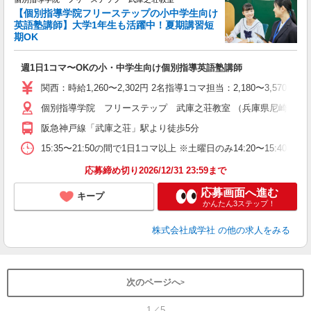
【個別指導学院フリーステップの小中学生向け
英語塾講師】大学1年生も活躍中！夏期講習短
期OK
☆
週1日1コマ〜OKの小・中学生向け個別指導英語塾講師
入
主
関西：時給1,260〜2,302円 2名指導1コマ担当：2,180〜3,
日
個別指導学院 フリーステップ 武庫之荘教室 （兵庫県尼崎市武庫之荘2
自
阪急神戸線「武庫之荘」駅より徒歩5分
15:35〜21:50の間で1日1コマ以上 ※土曜日のみ14:20〜15:40
応募締め切り2026/12/31 23:59まで
応募画面へ進む
キープ
かんたん3ステップ！
株式会社成学社
の他の求人をみる
次のページへ
1／5