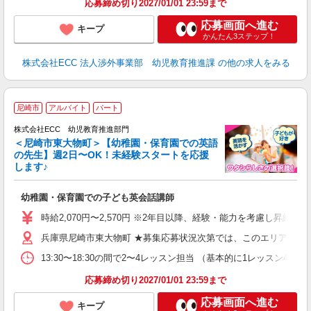
応募締め切り2027/01/01 23:59まで
応募画面へ進む
キープ
かんたん3ステップ！
株式会社ECC 法人渉外事業部 幼児教育推進課
の他の求人をみる
尼崎市
アルバイト
パート
株式会社ECC 幼児教育推進部門
＜尼崎市東大物町＞【幼稚園・保育園での英語
の先生】週2日〜OK！未経験スタートを応援
します♪
て
マ
幼稚園・保育園での子ども英会話講師
昇
力
時給2,070円〜2,570円 ※2年目以降、経験・能力を考慮し昇給有 
内
兵庫県尼崎市東大物町 ★募集応募状況次第では、このエリアの近
13:30〜18:30の間で2〜4レッスン担当 （基本的に1レッスン4
応募締め切り2027/01/01 23:59まで
応募画面へ進む
キープ