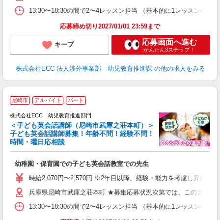
13:30〜18:30の間で2〜4レッスン担当 （基本的に1レッスン4
応募締め切り2027/01/01 23:59まで
応募画面へ進む
キープ
かんたん3ステップ！
株式会社ECC 法人渉外事業部 幼児教育推進課
の他の求人をみる
2
尼崎市
アルバイト
パート
株式会社ECC 幼児教育推進部門
＜子ども英会話講師（尼崎市武庫之荘本町）＞
子ども英会話講師募集！年齢不問！経験不問！
時間・曜日応相談
方
≫ 
幼稚園・保育園での子ども英会話教室での先生
昇
力
時給2,070円〜2,570円 ※2年目以降、経験・能力を考慮し昇給有 
内
兵庫県尼崎市武庫之荘本町 ★募集応募状況次第では、このエリア
13:30〜18:30の間で2〜4レッスン担当 （基本的に1レッスン4