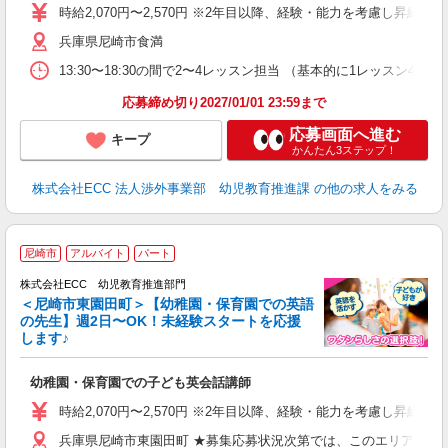
力
時給2,070円〜2,570円 ※2年目以降、経験・能力を考慮し昇給有 
内
兵庫県尼崎市食満
13:30〜18:30の間で2〜4レッスン担当 （基本的に1レッスン4
応募締め切り2027/01/01 23:59まで
応募画面へ進む
キープ
かんたん3ステップ！
株式会社ECC 法人渉外事業部 幼児教育推進課
の他の求人をみる
尼崎市
アルバイト
パート
株式会社ECC 幼児教育推進部門
＜尼崎市東園田町＞【幼稚園・保育園での英語
の先生】週2日〜OK！未経験スタートを応援
します♪
て
マ
幼稚園・保育園での子ども英会話講師
昇
力
時給2,070円〜2,570円 ※2年目以降、経験・能力を考慮し昇給有 
内
兵庫県尼崎市東園田町 ★募集応募状況次第では、このエリアの近