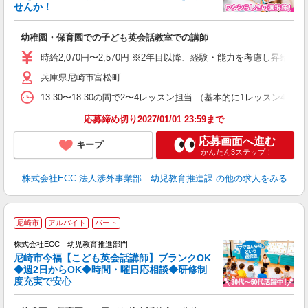
せんか！
か
幼稚園・保育園での子ども英会話教室での講師
昇
力
時給2,070円〜2,570円 ※2年目以降、経験・能力を考慮し昇給有 
内
兵庫県尼崎市富松町
13:30〜18:30の間で2〜4レッスン担当 （基本的に1レッスン4
応募締め切り2027/01/01 23:59まで
応募画面へ進む
キープ
かんたん3ステップ！
株式会社ECC 法人渉外事業部 幼児教育推進課
の他の求人をみる
／
尼崎市
アルバイト
パート
ス
株式会社ECC 幼児教育推進部門
尼崎市今福【こども英会話講師】ブランクOK
ス
◆週2日からOK◆時間・曜日応相談◆研修制
度充実で安心
ら
昇