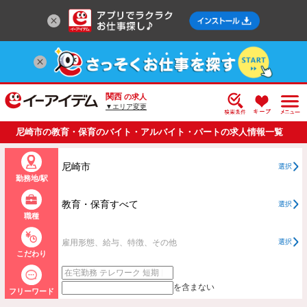
関西
の求人
▼エリア変更
尼崎市の教育・保育のバイト・アルバイト・パートの求人情報一覧
尼崎市
選択
勤務地/駅
教育・保育すべて
選択
職種
雇用形態、給与、特徴、その他
選択
こだわり
を含まない
フリーワード