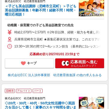
株式会社ECC 幼児教育推進部門
＜子ども英会話講師（尼崎市立花町）＞子ども
英会話講師募集！年齢不問！経験不問！時間・
曜日応相談！
方
≫ 
幼稚園・保育園での子ども英会話教室での先生
昇
力
時給2,070円〜2,570円 ※2年目以降、経験・能力を考慮し昇給有 
内
兵庫県尼崎市立花町 ★募集応募状況次第では、このエリアの近隣
13:30〜18:30の間で2〜4レッスン担当 （基本的に1レッスン4
応募締め切り2027/01/01 23:59まで
応募画面へ進む
キープ
かんたん3ステップ！
株式会社ECC 法人渉外事業部 幼児教育推進課
の他の求人をみる
尼崎市
アルバイト
パート
株式会社ECC 幼児教育推進部門
◇20代・30代・40代・50代女性活躍中◇英語
力を活かして働く！家事のスキマ時間を使いま