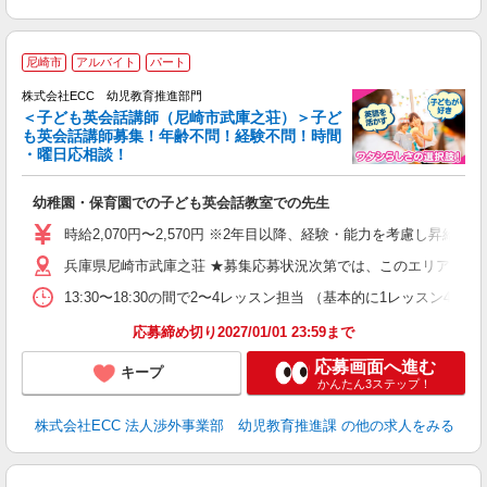
2
尼崎市
アルバイト
パート
株式会社ECC 幼児教育推進部門
＜子ども英会話講師（尼崎市武庫之荘）＞子ど
も英会話講師募集！年齢不問！経験不問！時間
・曜日応相談！
方
≫ 
幼稚園・保育園での子ども英会話教室での先生
昇
力
時給2,070円〜2,570円 ※2年目以降、経験・能力を考慮し昇給有 
内
兵庫県尼崎市武庫之荘 ★募集応募状況次第では、このエリアの近
13:30〜18:30の間で2〜4レッスン担当 （基本的に1レッスン4
応募締め切り2027/01/01 23:59まで
応募画面へ進む
キープ
かんたん3ステップ！
株式会社ECC 法人渉外事業部 幼児教育推進課
の他の求人をみる