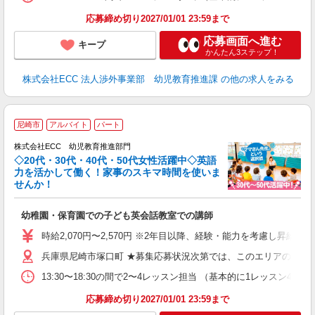
応募締め切り2027/01/01 23:59まで
応募画面へ進む
キープ
かんたん3ステップ！
株式会社ECC 法人渉外事業部 幼児教育推進課
の他の求人をみる
尼崎市
アルバイト
パート
株式会社ECC 幼児教育推進部門
◇20代・30代・40代・50代女性活躍中◇英語
力を活かして働く！家事のスキマ時間を使いま
せんか！
か
幼稚園・保育園での子ども英会話教室での講師
昇
力
時給2,070円〜2,570円 ※2年目以降、経験・能力を考慮し昇給有 
内
兵庫県尼崎市塚口町 ★募集応募状況次第では、このエリアの近隣
13:30〜18:30の間で2〜4レッスン担当 （基本的に1レッスン4
応募締め切り2027/01/01 23:59まで