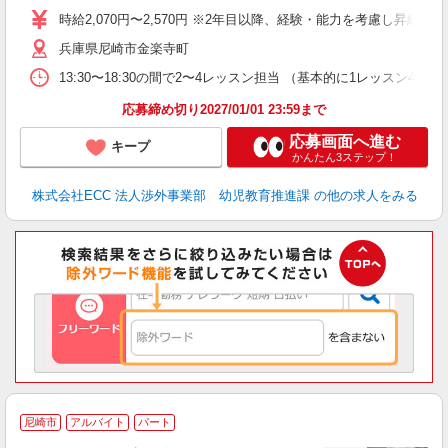
内
時給2,070円〜2,570円 ※2年目以降、経験・能力を考慮し昇給有 
兵庫県尼崎市金楽寺町
13:30〜18:30の間で2〜4レッスン担当 （基本的に1レッスン4
応募締め切り2027/01/01 23:59まで
応募画面へ進む
キープ
かんたん3ステップ！
株式会社ECC 法人渉外事業部 幼児教育推進課
の他の求人をみる
2
尼崎市
アルバイト
パート