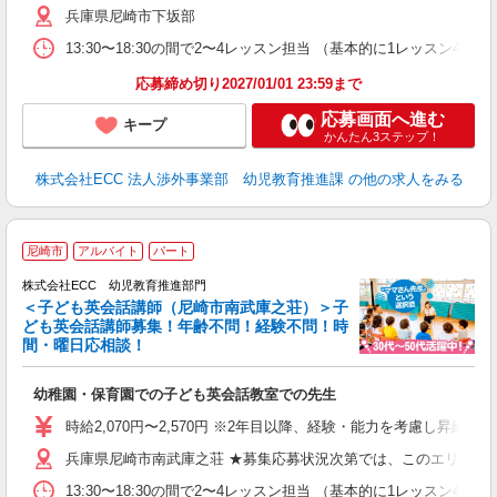
兵庫県尼崎市下坂部
13:30〜18:30の間で2〜4レッスン担当 （基本的に1レッスン4
応募締め切り2027/01/01 23:59まで
応募画面へ進む
キープ
かんたん3ステップ！
株式会社ECC 法人渉外事業部 幼児教育推進課
の他の求人をみる
2
尼崎市
アルバイト
パート
株式会社ECC 幼児教育推進部門
＜子ども英会話講師（尼崎市南武庫之荘）＞子
ども英会話講師募集！年齢不問！経験不問！時
間・曜日応相談！
方
≫ 
幼稚園・保育園での子ども英会話教室での先生
昇
力
時給2,070円〜2,570円 ※2年目以降、経験・能力を考慮し昇給有 
内
兵庫県尼崎市南武庫之荘 ★募集応募状況次第では、このエリアの
13:30〜18:30の間で2〜4レッスン担当 （基本的に1レッスン4