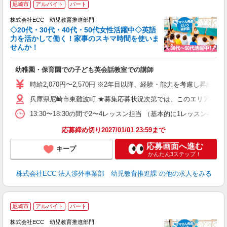
尼崎市
アルバイト
パート
株式会社ECC 幼児教育推進部門
◇20代・30代・40代・50代女性活躍中◇英語
力を活かして働く！家事のスキマ時間を使いま
せんか！
か
幼稚園・保育園での子ども英会話教室での講師
昇
力
時給2,070円〜2,570円 ※2年目以降、経験・能力を考慮し昇給有 
内
兵庫県尼崎市東難波町 ★募集応募状況次第では、このエリアの近
13:30〜18:30の間で2〜4レッスン担当 （基本的に1レッスン4
応募締め切り2027/01/01 23:59まで
応募画面へ進む
キープ
かんたん3ステップ！
株式会社ECC 法人渉外事業部 幼児教育推進課
の他の求人をみる
尼崎市
アルバイト
パート
株式会社ECC 幼児教育推進部門