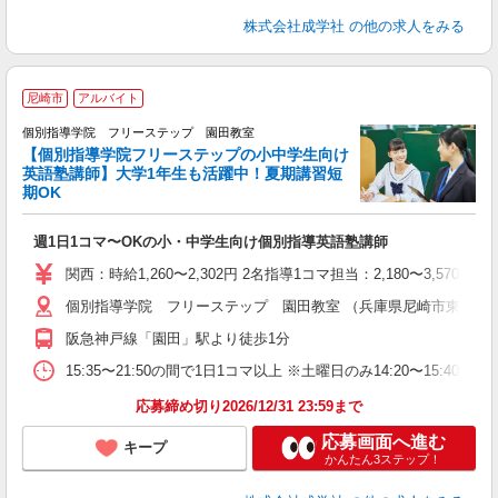
株式会社成学社
の他の求人をみる
尼崎市
アルバイト
個別指導学院 フリーステップ 園田教室
【個別指導学院フリーステップの小中学生向け
英語塾講師】大学1年生も活躍中！夏期講習短
期OK
☆
週1日1コマ〜OKの小・中学生向け個別指導英語塾講師
入
主
関西：時給1,260〜2,302円 2名指導1コマ担当：2,180〜3,
日
個別指導学院 フリーステップ 園田教室 （兵庫県尼崎市東園田町5
自
阪急神戸線「園田」駅より徒歩1分
15:35〜21:50の間で1日1コマ以上 ※土曜日のみ14:20〜15:40
応募締め切り2026/12/31 23:59まで
応募画面へ進む
キープ
かんたん3ステップ！