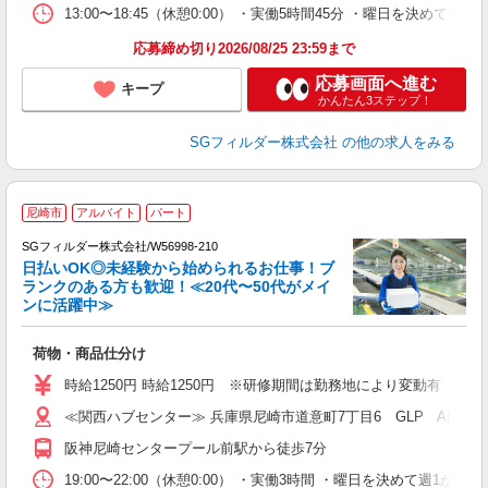
13:00〜18:45（休憩0:00） ・実働5時間45分 ・曜日を決
応募締め切り2026/08/25 23:59まで
応募画面へ進む
キープ
かんたん3ステップ！
SGフィルダー株式会社
の他の求人をみる
尼崎市
アルバイト
パート
SGフィルダー株式会社/W56998-210
日払いOK◎未経験から始められるお仕事！ブ
ランクのある方も歓迎！≪20代〜50代がメイ
ンに活躍中≫
稼
荷物・商品仕分け
フ
シ
時給1250円 時給1250円 ※研修期間は勤務地により変動有（備
ク
≪関西ハブセンター≫ 兵庫県尼崎市道意町7丁目6 GLP ALFA
阪神尼崎センタープール前駅から徒歩7分
19:00〜22:00（休憩0:00） ・実働3時間 ・曜日を決めて週