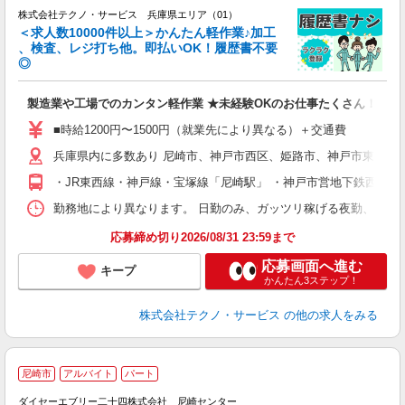
株式会社テクノ・サービス 兵庫県エリア（01）
＜求人数10000件以上＞かんたん軽作業♪加工
、検査、レジ打ち他。即払いOK！履歴書不要
◎
お
製造業や工場でのカンタン軽作業 ★未経験OKのお仕事たくさん！
未
ア
■時給1200円〜1500円（就業先により異なる）＋交通費
の
兵庫県内に多数あり 尼崎市、神戸市西区、姫路市、神戸市東灘区
・JR東西線・神戸線・宝塚線「尼崎駅」 ・神戸市営地下鉄西神・
勤務地により異なります。 日勤のみ、ガッツリ稼げる夜勤、シフトによる交
応募締め切り2026/08/31 23:59まで
応募画面へ進む
キープ
かんたん3ステップ！
株式会社テクノ・サービス
の他の求人をみる
／
尼崎市
アルバイト
パート
先
ダイセーエブリー二十四株式会社 尼崎センター