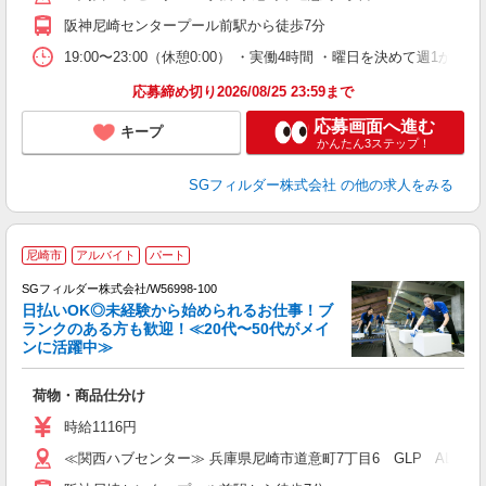
阪神尼崎センタープール前駅から徒歩7分
19:00〜23:00（休憩0:00） ・実働4時間 ・曜日を決めて週
応募締め切り2026/08/25 23:59まで
応募画面へ進む
キープ
かんたん3ステップ！
SGフィルダー株式会社
の他の求人をみる
尼崎市
アルバイト
パート
SGフィルダー株式会社/W56998-100
日払いOK◎未経験から始められるお仕事！ブ
ランクのある方も歓迎！≪20代〜50代がメイ
ンに活躍中≫
稼
荷物・商品仕分け
フ
シ
時給1116円
ク
≪関西ハブセンター≫ 兵庫県尼崎市道意町7丁目6 GLP ALFA