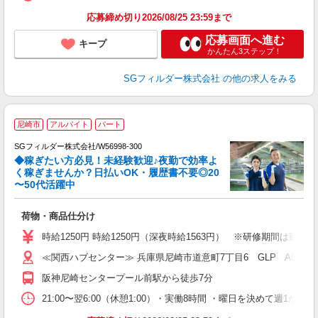
応募締め切り2026/08/25 23:59まで
応募画面へ進む
キープ
かんたん3ステップ！
SGフィルダー株式会社
の他の求人をみる
尼崎市
アルバイト
パート
SGフィルダー株式会社/W56998-300
◆稼ぎたい方必見！未経験歓迎♪夜勤で効率よ
2
く稼ぎませんか？日払いOK・履歴書不要◎20
〜50代活躍中
ル
荷物・商品仕分け
フ
シ
時給1250円 時給1250円（深夜時給1563円） ※研修期間は勤
バ
≪関西ハブセンター≫ 兵庫県尼崎市道意町7丁目6 GLP ALFA
阪神尼崎センタープール前駅から徒歩7分
21:00〜翌6:00（休憩1:00）・実働8時間 ・曜日を決めて週