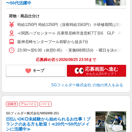
〜50代活躍中
ル
荷物・商品仕分け
フ
シ
時給1250円 時給1250円（深夜時給1563円）※研修期間は勤務
バ
≪関西ハブセンター≫ 兵庫県尼崎市道意町7丁目6 GLP ALFA
阪神尼崎センタープール前駅から徒歩7分
23:00〜翌6:00（休憩0:45）・実働6時間15分 ・曜日を決
応募締め切り2026/08/25 23:59まで
応募画面へ進む
キープ
かんたん3ステップ！
SGフィルダー株式会社
の他の求人をみる
尼崎市
アルバイト
パート
SGフィルダー株式会社/W56998-201
日払いOK◎未経験から始められるお仕事！ブ
ランクのある方も歓迎！≪20代〜50代がメイ
ンに活躍中≫