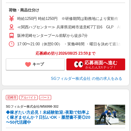
稼
荷物・商品仕分け
フ
シ
時給1250円 時給1250円 ※研修期間は勤務地により変動有（備
ク
≪関西ハブセンター≫ 兵庫県尼崎市道意町7丁目6 GLP ALFA
阪神尼崎センタープール前駅から徒歩7分
17:00〜21:00（休憩0:00） ・実働4時間 ・曜日を決めて週
応募締め切り2026/08/25 23:59まで
応募画面へ進む
キープ
かんたん3ステップ！
SGフィルダー株式会社
の他の求人をみる
尼崎市
アルバイト
パート
SGフィルダー株式会社/W56998-302
◆稼ぎたい方必見！未経験歓迎♪夜勤で効率よ
2
く稼ぎませんか？日払いOK・履歴書不要◎20
〜50代活躍中