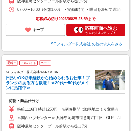
阪神尼崎センタープール前駅から徒歩7分
07:00〜16:00（休憩1:00） ・実働8時間 ・曜日を決めて週
応募締め切り2026/08/25 23:59まで
応募画面へ進む
キープ
かんたん3ステップ！
SGフィルダー株式会社
の他の求人をみる
尼崎市
アルバイト
パート
SGフィルダー株式会社/W56998-107
日払いOK◎未経験から始められるお仕事！ブ
ランクのある方も歓迎！≪20代〜50代がメイ
ンに活躍中≫
稼
荷物・商品仕分け
フ
シ
時給1116円 時給1250円 ※研修期間は勤務地により変動有（備
ク
≪関西ハブセンター≫ 兵庫県尼崎市道意町7丁目6 GLP ALFA
阪神尼崎センタープール前駅から徒歩7分