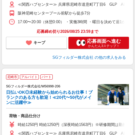
≪関西ハブセンター≫ 兵庫県尼崎市道意町7丁目6 GLP ALFA
阪神尼崎センタープール前駅から徒歩7分
17:00〜20:00（休憩0:00） ・実働3時間 ・曜日を決めて週
応募締め切り2026/08/25 23:59まで
応募画面へ進む
キープ
かんたん3ステップ！
SGフィルダー株式会社
の他の求人をみる
尼崎市
アルバイト
パート
SGフィルダー株式会社/W56998-206
日払いOK◎未経験から始められるお仕事！ブ
ランクのある方も歓迎！≪20代〜50代がメイ
ンに活躍中≫
稼
荷物・商品仕分け
フ
シ
時給1250円 時給1250円（深夜時給1563円）※研修期間は勤務
ク
≪関西ハブセンター≫ 兵庫県尼崎市道意町7丁目6 GLP ALFA