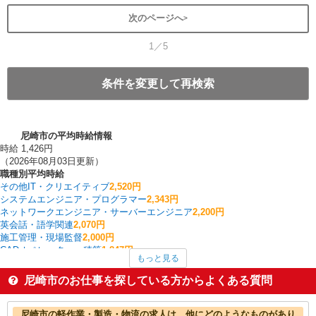
次のページへ
1／5
条件を変更して再検索
尼崎市の平均時給情報
時給 1,426円
（2026年08月03日更新）
職種別平均時給
その他IT・クリエイティブ
2,520円
システムエンジニア・プログラマー
2,343円
ネットワークエンジニア・サーバーエンジニア
2,200円
英会話・語学関連
2,070円
施工管理・現場監督
2,000円
CADオペレーター・積算
1,847円
もっと見る
建築・土木・設備
1,800円
その他オフィスワーク・事務
1,732円
尼崎市のお仕事を探している方からよくある質問
ルートセールス
1,675円
経理・人事・労務・総務・法務
1,642円
尼崎市の他の職種の平均時給を見る
尼崎市の軽作業・製造・物流の求人は、他にどのようなものがあり