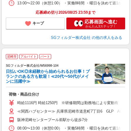
13:00〜22:00（休憩1:00） ・実働8時間 ・曜日を決めて週
応募締め切り2026/08/25 23:59まで
応募画面へ進む
キープ
かんたん3ステップ！
SGフィルダー株式会社
の他の求人をみる
尼崎市
アルバイト
パート
SGフィルダー株式会社/W56998-104
日払いOK◎未経験から始められるお仕事！ブ
ランクのある方も歓迎！≪20代〜50代がメイ
ンに活躍中≫
稼
荷物・商品仕分け
フ
シ
時給1116円 時給1250円 ※研修期間は勤務地により変動有（備
ク
≪関西ハブセンター≫ 兵庫県尼崎市道意町7丁目6 GLP ALFA
阪神尼崎センタープール前駅から徒歩7分
08:00〜13:00（休憩0:00） ・実働5時間 ・曜日を決めて週