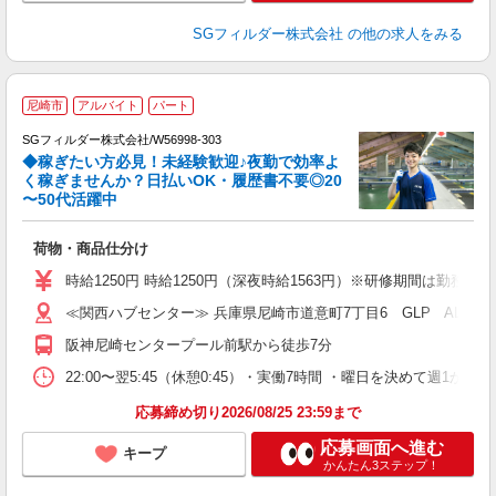
SGフィルダー株式会社
の他の求人をみる
尼崎市
アルバイト
パート
SGフィルダー株式会社/W56998-303
◆稼ぎたい方必見！未経験歓迎♪夜勤で効率よ
2
く稼ぎませんか？日払いOK・履歴書不要◎20
〜50代活躍中
ル
荷物・商品仕分け
フ
シ
時給1250円 時給1250円（深夜時給1563円）※研修期間は勤務
バ
≪関西ハブセンター≫ 兵庫県尼崎市道意町7丁目6 GLP ALFA
阪神尼崎センタープール前駅から徒歩7分
22:00〜翌5:45（休憩0:45）・実働7時間 ・曜日を決めて週
応募締め切り2026/08/25 23:59まで
応募画面へ進む
キープ
かんたん3ステップ！