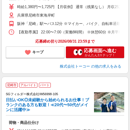
時給1,380円〜1,725円 【月収例】 通常（残業なし） 月収25万円以
兵庫県尼崎市東海岸町
阪神「尼崎」駅〜バス12分 ※マイカー、バイク、自転車通勤OK
【夜勤専属】 22:00〜7:00（実働8時間） ※休憩60分 
応募締め切り2026/08/31 23:59まで
応募画面へ進む
キープ
かんたん3ステップ！
株式会社トーコー
の他の求人をみる
尼崎市
アルバイト
パート
SGフィルダー株式会社/W56998-105
日払いOK◎未経験から始められるお仕事！ブ
ランクのある方も歓迎！≪20代〜50代がメイ
ンに活躍中≫
稼
荷物・商品仕分け
フ
シ