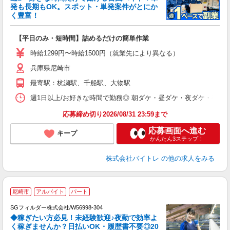
発も長期もOK。スポット・単発案件がとにか
も
く豊富！
気
【平日のみ・短時間】詰めるだけの簡単作業
即
活
時給1299円〜時給1500円（就業先により異なる）
（
兵庫県尼崎市
短
K
最寄駅：杭瀬駅、千船駅、大物駅
日
髪
週1日以上/お好きな時間で勤務◎ 朝ダケ・昼ダケ・夜ダケ・夜勤など、 ご自
応募締め切り2026/08/31 23:59まで
応募画面へ進む
キープ
かんたん3ステップ！
株式会社バイトレ
の他の求人をみる
尼崎市
アルバイト
パート
SGフィルダー株式会社/W56998-304
◆稼ぎたい方必見！未経験歓迎♪夜勤で効率よ
2
く稼ぎませんか？日払いOK・履歴書不要◎20