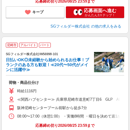
応募締め切り2026/08/25 23:59まで
応募画面へ進む
キープ
かんたん3ステップ！
SGフィルダー株式会社
の他の求人をみる
尼崎市
アルバイト
パート
SGフィルダー株式会社/W56998-101
日払いOK◎未経験から始められるお仕事！ブ
ランクのある方も歓迎！≪20代〜50代がメイ
ンに活躍中≫
稼
荷物・商品仕分け
フ
シ
時給1116円
ク
≪関西ハブセンター≫ 兵庫県尼崎市道意町7丁目6 GLP ALFA
阪神尼崎センタープール前駅から徒歩7分
08:00〜17:00（休憩1:00） ・実働8時間 ・曜日を決めて週
応募締め切り2026/08/25 23:59まで