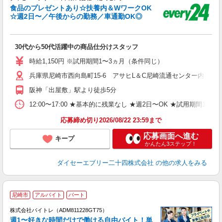
食品のプレゼントあり☆扶養内＆WワークOK
☆週2日〜／午後からの勤務／車通勤OK◎
け
職
30代から50代活躍中の商品仕分けスタッフ
ル
務
時給1,150円 ※試用期間1〜3ヵ月（条件同じ）
結
兵庫県尼崎市西向島町15-6 アサヒL＆C尼崎流通センター内
K
阪神「出屋敷」駅より徒歩5分
12:00〜17:00 ★基本的に残業なし ★週2日〜OK ★試用期
応募締め切り2026/08/22 23:59まで
応募画面へ進む
キープ
かんたん3ステップ！
ダイセーエブリー二十四株式会社
の他の求人をみる
尼崎市
アルバイト
パート
株式会社バイトレ（ADM811228GT75）
週1〜好きな時間だけで働ける自由バイト！単