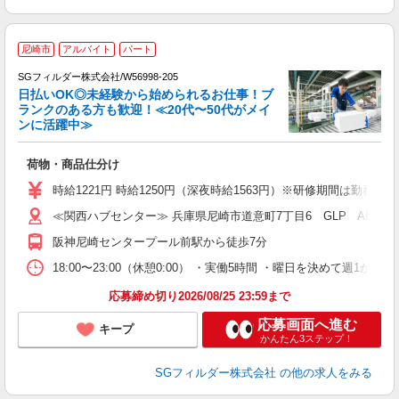
尼崎市
アルバイト
パート
SGフィルダー株式会社/W56998-205
日払いOK◎未経験から始められるお仕事！ブ
ランクのある方も歓迎！≪20代〜50代がメイ
ンに活躍中≫
稼
荷物・商品仕分け
フ
シ
時給1221円 時給1250円（深夜時給1563円）※研修期間は勤務
ク
≪関西ハブセンター≫ 兵庫県尼崎市道意町7丁目6 GLP ALFA
阪神尼崎センタープール前駅から徒歩7分
18:00〜23:00（休憩0:00） ・実働5時間 ・曜日を決めて週
応募締め切り2026/08/25 23:59まで
応募画面へ進む
キープ
かんたん3ステップ！
SGフィルダー株式会社
の他の求人をみる