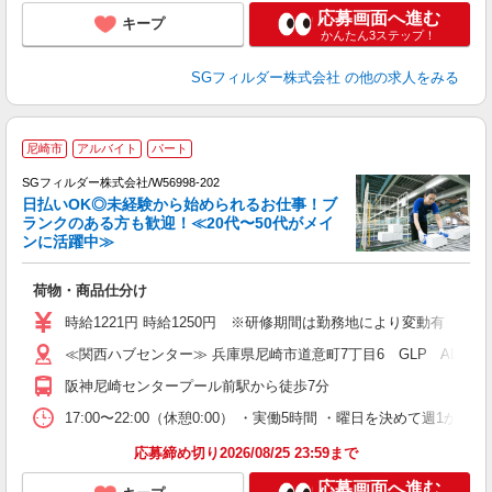
応募画面へ進む
キープ
かんたん3ステップ！
SGフィルダー株式会社
の他の求人をみる
尼崎市
アルバイト
パート
SGフィルダー株式会社/W56998-202
日払いOK◎未経験から始められるお仕事！ブ
ランクのある方も歓迎！≪20代〜50代がメイ
ンに活躍中≫
稼
荷物・商品仕分け
フ
シ
時給1221円 時給1250円 ※研修期間は勤務地により変動有（備
ク
≪関西ハブセンター≫ 兵庫県尼崎市道意町7丁目6 GLP ALFA
阪神尼崎センタープール前駅から徒歩7分
17:00〜22:00（休憩0:00） ・実働5時間 ・曜日を決めて週
応募締め切り2026/08/25 23:59まで
応募画面へ進む