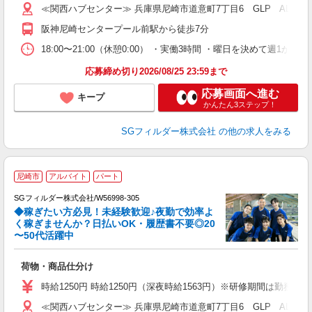
≪関西ハブセンター≫ 兵庫県尼崎市道意町7丁目6 GLP ALFA
阪神尼崎センタープール前駅から徒歩7分
18:00〜21:00（休憩0:00） ・実働3時間 ・曜日を決めて週
応募締め切り2026/08/25 23:59まで
応募画面へ進む
キープ
かんたん3ステップ！
SGフィルダー株式会社
の他の求人をみる
尼崎市
アルバイト
パート
SGフィルダー株式会社/W56998-305
◆稼ぎたい方必見！未経験歓迎♪夜勤で効率よ
2
く稼ぎませんか？日払いOK・履歴書不要◎20
〜50代活躍中
ル
荷物・商品仕分け
フ
シ
時給1250円 時給1250円（深夜時給1563円）※研修期間は勤務
バ
≪関西ハブセンター≫ 兵庫県尼崎市道意町7丁目6 GLP ALFA