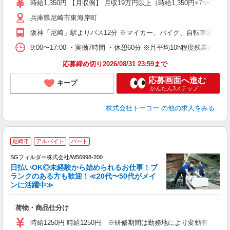
時給1,350円 【月収例】 月収19万円以上（時給1,350円×7h×21
兵庫県尼崎市東海岸町
阪神「尼崎」駅よりバス12分 ※マイカー、バイク、自転車通勤O
9:00〜17:00 ・実働7時間 ・休憩60分 ※月平均10h程
応募締め切り2026/08/31 23:59まで
応募画面へ進む
キープ
かんたん3ステップ！
株式会社トーコー
の他の求人をみる
尼崎市
アルバイト
パート
SGフィルダー株式会社/W56998-200
日払いOK◎未経験から始められるお仕事！ブ
ランクのある方も歓迎！≪20代〜50代がメイ
ンに活躍中≫
稼
荷物・商品仕分け
フ
シ
時給1250円 時給1250円 ※研修期間は勤務地により変動有（備
ク