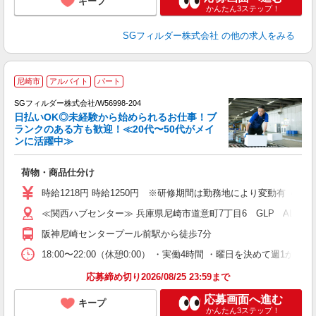
キープ
かんたん3ステップ！
SGフィルダー株式会社
の他の求人をみる
尼崎市
アルバイト
パート
SGフィルダー株式会社/W56998-204
日払いOK◎未経験から始められるお仕事！ブ
ランクのある方も歓迎！≪20代〜50代がメイ
ンに活躍中≫
稼
荷物・商品仕分け
フ
シ
時給1218円 時給1250円 ※研修期間は勤務地により変動有（備
ク
≪関西ハブセンター≫ 兵庫県尼崎市道意町7丁目6 GLP ALFA
阪神尼崎センタープール前駅から徒歩7分
18:00〜22:00（休憩0:00） ・実働4時間 ・曜日を決めて週
応募締め切り2026/08/25 23:59まで
応募画面へ進む
キープ
かんたん3ステップ！