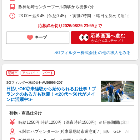
阪神尼崎センタープール前駅から徒歩7分
23:00〜翌6:45（休憩0:45）・実働7時間 ・曜日を決めて週
応募締め切り2026/08/25 23:59まで
応募画面へ進む
キープ
かんたん3ステップ！
SGフィルダー株式会社
の他の求人をみる
尼崎市
アルバイト
パート
SGフィルダー株式会社/W56998-207
日払いOK◎未経験から始められるお仕事！ブ
ランクのある方も歓迎！≪20代〜50代がメイ
ンに活躍中≫
稼
荷物・商品仕分け
フ
シ
時給1250円 時給1250円（深夜時給1563円）※研修期間は勤務
ク
≪関西ハブセンター≫ 兵庫県尼崎市道意町7丁目6 GLP ALFA