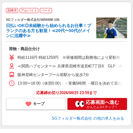
尼崎市
アルバイト
パート
SGフィルダー株式会社/W56998-106
日払いOK◎未経験から始められるお仕事！ブ
ランクのある方も歓迎！≪20代〜50代がメイ
ンに活躍中≫
稼
荷物・商品仕分け
フ
シ
時給1116円 時給1250円 ※研修期間は勤務地により変動有（備
ク
≪関西ハブセンター≫ 兵庫県尼崎市道意町7丁目6 GLP ALFA
阪神尼崎センタープール前駅から徒歩7分
13:00〜18:00（休憩0:00） ・実働5時間 ・曜日を決めて週
応募締め切り2026/08/25 23:59まで
応募画面へ進む
キープ
かんたん3ステップ！
SGフィルダー株式会社
の他の求人をみる