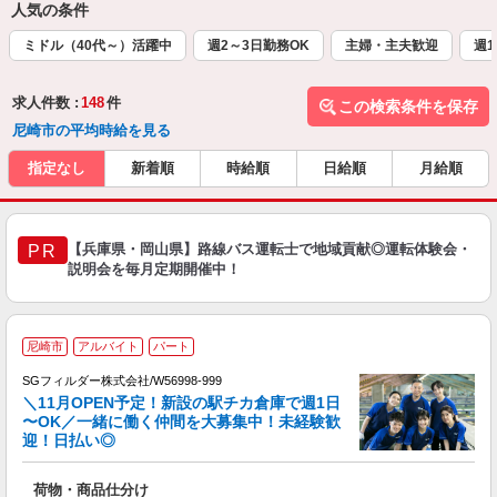
人気の条件
ミドル（40代～）活躍中
週2～3日勤務OK
主婦・主夫歓迎
週1
求人件数 :
148
件
この検索条件を保存
尼崎市の平均時給を見る
指定なし
新着順
時給順
日給順
月給順
【兵庫県・岡山県】路線バス運転士で地域貢献◎運転体験会・
PR
説明会を毎月定期開催中！
尼崎市
アルバイト
パート
SGフィルダー株式会社/W56998-999
＼11月OPEN予定！新設の駅チカ倉庫で週1日
〜OK／一緒に働く仲間を大募集中！未経験歓
迎！日払い◎
髪
の
荷物・商品仕分け
履