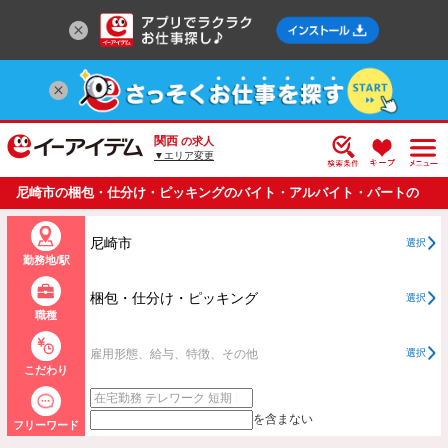
関西
の求人
▼エリア変更
尼崎市の梱包・仕分け・ピッキングのバイト・アルバイト・パートの
求人情報一覧
尼崎市
選択
勤務地/駅
梱包・仕分け・ピッキング
選択
職種
雇用形態、給与、特徴、その他
選択
こだわり
を含まない
フリーワード