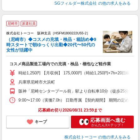
SGフィルダー株式会社
の他の求人をみる
新
尼崎市
派遣社員
時
n
株式会社トーコー 阪神支店［HSFM1800222U55-2］
◎
（尼崎市）◆コスメの充填・検品・箱詰め◆9
未
時スタートで朝ゆっくり出勤◆20代〜50代の
グ
女性が活躍中
躍
険
コスメ商品製造工場内での充填・検品・梱包など軽作業
時給1,250円 【月収例】 175,000円（時給1,250円×7h×20日稼動）
兵庫県尼崎市大浜町
阪神「尼崎センタープール前」駅より自転車10分（徒歩25分） ※
9:00〜17:00（実働7.0h） 日勤専属 【契約期間】 期
応募締め切り2026/08/31 23:59まで
応募画面へ進む
キープ
かんたん3ステップ！
株式会社トーコー
の他の求人をみる