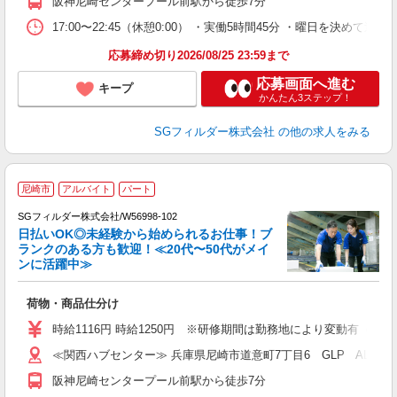
阪神尼崎センタープール前駅から徒歩7分
17:00〜22:45（休憩0:00） ・実働5時間45分 ・曜日を決
応募締め切り2026/08/25 23:59まで
応募画面へ進む
キープ
かんたん3ステップ！
SGフィルダー株式会社
の他の求人をみる
尼崎市
アルバイト
パート
SGフィルダー株式会社/W56998-102
日払いOK◎未経験から始められるお仕事！ブ
ランクのある方も歓迎！≪20代〜50代がメイ
ンに活躍中≫
稼
荷物・商品仕分け
フ
シ
時給1116円 時給1250円 ※研修期間は勤務地により変動有（備
ク
≪関西ハブセンター≫ 兵庫県尼崎市道意町7丁目6 GLP ALFA
阪神尼崎センタープール前駅から徒歩7分