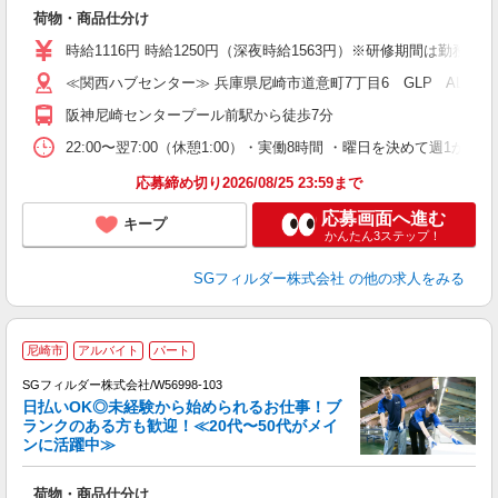
ル
荷物・商品仕分け
フ
シ
時給1116円 時給1250円（深夜時給1563円）※研修期間は勤務
バ
≪関西ハブセンター≫ 兵庫県尼崎市道意町7丁目6 GLP ALFA
阪神尼崎センタープール前駅から徒歩7分
22:00〜翌7:00（休憩1:00）・実働8時間 ・曜日を決めて週
応募締め切り2026/08/25 23:59まで
応募画面へ進む
キープ
かんたん3ステップ！
SGフィルダー株式会社
の他の求人をみる
尼崎市
アルバイト
パート
SGフィルダー株式会社/W56998-103
日払いOK◎未経験から始められるお仕事！ブ
ランクのある方も歓迎！≪20代〜50代がメイ
ンに活躍中≫
稼
荷物・商品仕分け