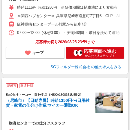
フ
シ
時給1116円 時給1250円 ※研修期間は勤務地により変動有（備
ク
≪関西ハブセンター≫ 兵庫県尼崎市道意町7丁目6 GLP ALFA
阪神尼崎センタープール前駅から徒歩7分
07:00〜12:00（休憩0:00） ・実働5時間 ・曜日を決めて週
応募締め切り2026/08/25 23:59まで
応募画面へ進む
キープ
かんたん3ステップ！
SGフィルダー株式会社
の他の求人をみる
尼崎市
派遣社員
株式会社トーコー 阪神支店［HSKA1800361U55-2］
車
（尼崎市）【日勤専属】時給1350円〜/日用雑
日
貨・家電の仕分け作業/マイカー通勤OK
躍
物流センターでの仕分けスタッフ