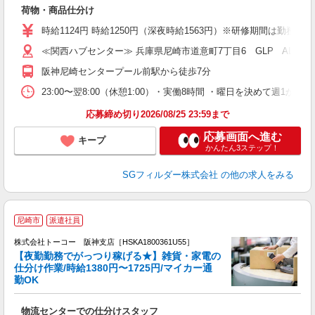
ル
荷物・商品仕分け
フ
シ
時給1124円 時給1250円（深夜時給1563円）※研修期間は勤務
バ
≪関西ハブセンター≫ 兵庫県尼崎市道意町7丁目6 GLP ALFA
阪神尼崎センタープール前駅から徒歩7分
23:00〜翌8:00（休憩1:00）・実働8時間 ・曜日を決めて週
応募締め切り2026/08/25 23:59まで
応募画面へ進む
キープ
かんたん3ステップ！
SGフィルダー株式会社
の他の求人をみる
尼崎市
派遣社員
株式会社トーコー 阪神支店［HSKA1800361U55］
車
【夜勤勤務でがっつり稼げる★】雑貨・家電の
日
仕分け作業/時給1380円〜1725円/マイカー通
勤OK
物流センターでの仕分けスタッフ