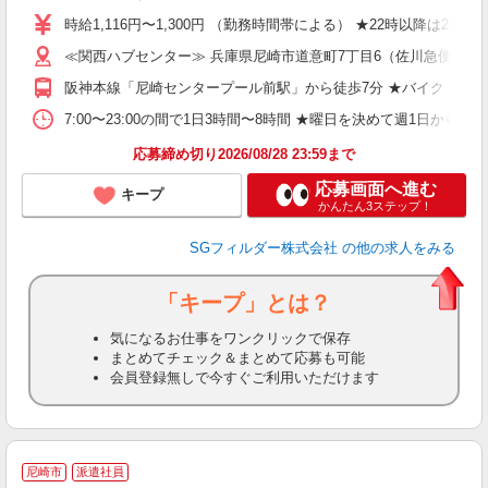
迎
時給1,116円〜1,300円 （勤務時間帯による） ★22時以降は2
ミ
≪関西ハブセンター≫ 兵庫県尼崎市道意町7丁目6（佐川急便 
み
祝
阪神本線「尼崎センタープール前駅」から徒歩7分 ★バイク・自
げ
K
7:00〜23:00の間で1日3時間〜8時間 ★曜日を決めて週1日からの勤務になり
あ
応募締め切り2026/08/28 23:59まで
応募画面へ進む
キープ
かんたん3ステップ！
SGフィルダー株式会社
の他の求人をみる
「キープ」とは？
気になるお仕事をワンクリックで保存
まとめてチェック＆まとめて応募も可能
会員登録無しで今すぐご利用いただけます
≪
尼崎市
派遣社員