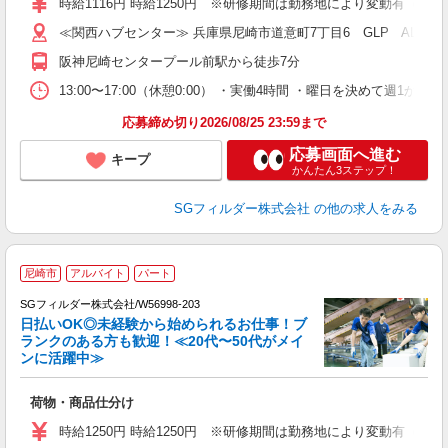
時給1116円 時給1250円 ※研修期間は勤務地により変動有（備
ク
≪関西ハブセンター≫ 兵庫県尼崎市道意町7丁目6 GLP ALFA
阪神尼崎センタープール前駅から徒歩7分
13:00〜17:00（休憩0:00） ・実働4時間 ・曜日を決めて週
応募締め切り2026/08/25 23:59まで
応募画面へ進む
キープ
かんたん3ステップ！
SGフィルダー株式会社
の他の求人をみる
尼崎市
アルバイト
パート
SGフィルダー株式会社/W56998-203
日払いOK◎未経験から始められるお仕事！ブ
ランクのある方も歓迎！≪20代〜50代がメイ
ンに活躍中≫
稼
荷物・商品仕分け
フ
シ
時給1250円 時給1250円 ※研修期間は勤務地により変動有（備
ク