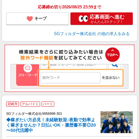
応募締め切り2026/08/25 23:59まで
応募画面へ進む
キープ
かんたん3ステップ！
SGフィルダー株式会社
の他の求人をみる
尼崎市
アルバイト
パート
SGフィルダー株式会社/W56998-301
◆稼ぎたい方必見！未経験歓迎♪夜勤で効率よ
2
く稼ぎませんか？日払いOK・履歴書不要◎20
〜50代活躍中