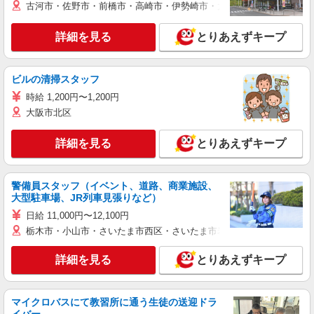
古河市・佐野市・前橋市・高崎市・伊勢崎市・太田市・館林市・藤岡
詳細を見る
とりあえずキープ
ビルの清掃スタッフ
時給 1,200円〜1,200円
大阪市北区
詳細を見る
とりあえずキープ
警備員スタッフ（イベント、道路、商業施設、
大型駐車場、JR列車見張りなど）
日給 11,000円〜12,100円
栃木市・小山市・さいたま市西区・さいたま市岩槻区・久喜市・蓮田
詳細を見る
とりあえずキープ
マイクロバスにて教習所に通う生徒の送迎ドラ
イバー