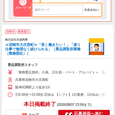
尼崎市
業務委託
株式会社共遊商事
≪尼崎市大庄西町≫「長く働きたい！」「座り
仕事で無理なく続けられる」［景品買取所業務
（業務委託）］
仕
景品買取所スタッフ
「業務委託契約」の為、正社員・パート・アルバイト＝「雇用契約」で
兵庫県尼崎市大庄西町
阪神武庫駅より徒歩1分
①9:30頃〜23:00頃 ②休み 【シフト】1日業務、1日休み／
本日掲載終了
(2026/08/07 23:59まで)
応募画面へ進む
キープ