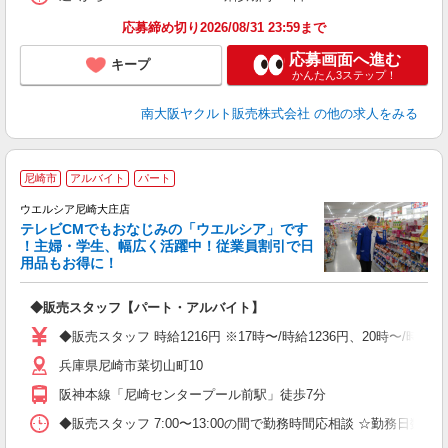
応募締め切り2026/08/31 23:59まで
応募画面へ進む
キープ
かんたん3ステップ！
南大阪ヤクルト販売株式会社
の他の求人をみる
尼崎市
アルバイト
パート
ウエルシア尼崎大庄店
テレビCMでもおなじみの「ウエルシア」です
！主婦・学生、幅広く活躍中！従業員割引で日
用品もお得に！
プ
◆販売スタッフ【パート・アルバイト】
高
プ
◆販売スタッフ 時給1216円 ※17時〜/時給1236円、20時〜/時
兵庫県尼崎市菜切山町10
阪神本線「尼崎センタープール前駅」徒歩7分
◆販売スタッフ 7:00〜13:00の間で勤務時間応相談 ☆勤務日数・