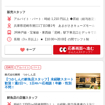
未
～
販売スタッフ
歓
務
アルバイト・パート：時給 1,210 円以上 ◆昇給（給与改定）あり
員
兵庫県尼崎市潮江1丁目3番1号 あまがさきキューズモール 本館1
JR神戸線・宝塚線・東西線「尼崎」駅下車北口とデッキで直結
長期（3ヶ月以上） ■ 【10:00〜20:00】の間でシフト制 4.5〜
応募画面へ進む
キープ
かんたん3ステップ！
尼崎市
アルバイト
パート
株式会社鯛将 つかしん店
【つかしんの鮮魚店スタッフ】未経験スタート
歓迎！週2日〜、1日4h〜応相談！年齢・性別
不問！
だ
K
鮮魚店の店舗スタッフ
時給1,120円〜(研修期間なし） ※経験･能力等考慮の上決定 ☆昇