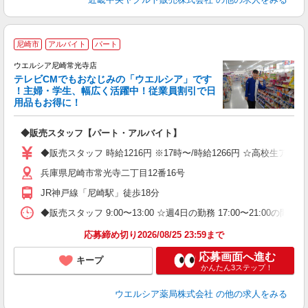
尼崎市
アルバイト
パート
ウエルシア尼崎常光寺店
テレビCMでもおなじみの「ウエルシア」です
！主婦・学生、幅広く活躍中！従業員割引で日
用品もお得に！
プ
◆販売スタッフ【パート・アルバイト】
高
K
◆販売スタッフ 時給1216円 ※17時〜/時給1266円 ☆高校生ア
兵庫県尼崎市常光寺二丁目12番16号
JR神戸線「尼崎駅」徒歩18分
◆販売スタッフ 9:00〜13:00 ☆週4日の勤務 17:00〜21:
応募締め切り2026/08/25 23:59まで
応募画面へ進む
キープ
かんたん3ステップ！
ウエルシア薬局株式会社
の他の求人をみる