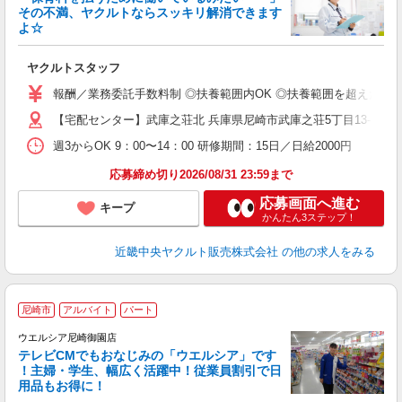
その不満、ヤクルトならスッキリ解消できます
よ☆
し
未
ヤクルトスタッフ
ア
業
報酬／業務委託手数料制 ◎扶養範囲内OK ◎扶養範囲を超えた高収
【宅配センター】武庫之荘北 兵庫県尼崎市武庫之荘5丁目13-3 グ
週3からOK 9：00〜14：00 研修期間：15日／日給2000円
応募締め切り2026/08/31 23:59まで
応募画面へ進む
キープ
かんたん3ステップ！
近畿中央ヤクルト販売株式会社
の他の求人をみる
尼崎市
アルバイト
パート
ウエルシア尼崎御園店
テレビCMでもおなじみの「ウエルシア」です
！主婦・学生、幅広く活躍中！従業員割引で日
用品もお得に！