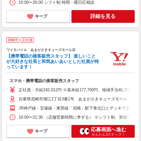
10:00〜20:00 シフト制 時間・曜日応相談
詳細を見る
キープ
尼崎市
正社員
ワイモバイル あまがさきキューズモール店
【携帯電話の接客販売スタッフ】 楽しいこと
い
が大好きな社長と和気あいあいとした社員が待
未
っています！
スマホ・携帯電話の接客販売スタッフ
正社員：月給242,012円 ※基本給177,700円、地域手当46,202
兵庫県尼崎市潮江1丁目3番1号 あまがさきキューズモール 本館1
JR神戸線・宝塚線・東西線「尼崎」駅下車北口とデッキで直結
10:00〜21:30 （店舗営業時間に準ずる） ※シフト制、実働8時間
応募画面へ進む
キープ
かんたん3ステップ！