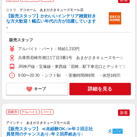
ニトリ デコホーム あまがさきキューズモール店
【販売スタッフ】かわいいインテリア雑貨好き
な方大歓迎！幅広い年代の方が活躍しています
商
。
未
販売スタッフ
アルバイト・パート：時給1,210円
兵庫県尼崎市潮江1丁目3番1号 あまがさきキューズモール 本館2
JR神戸線・宝塚線・東西線「尼崎」駅下車北口とデッキで直結
9:00〜20:30 ・シフト制 ・実働時間8時間 ・休憩1時間 ・時
詳細を見る
キープ
・
尼崎市
アルバイト
パート
新着
アイシティ あまがさきキューズモール店
【販売スタッフ】 ≪未経験OK♪≫年２回正社
員登用のチャンスあり♪年２回昇給あり♪
色