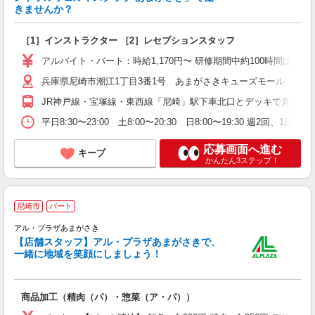
深
きませんか？
［1］インストラクター ［2］レセプションスタッフ
アルバイト・パート：時給1,170円〜 研修期間中約100時間は1,12
兵庫県尼崎市潮江1丁目3番1号 あまがさきキューズモール 本館2
JR神戸線・宝塚線・東西線「尼崎」駅下車北口とデッキで直結
平日8:30〜23:00 土8:00〜20:30 日8:00〜19:30 週2回
応募画面へ進む
キープ
かんたん3ステップ！
尼崎市
パート
アル・プラザあまがさき
す
【店舗スタッフ】アル・プラザあまがさきで、
未
一緒に地域を笑顔にしましょう！
日
商品加工（精肉（パ）・惣菜（ア・パ））