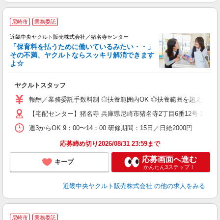
尼崎市
業務委託
近畿中央ヤクルト販売株式会社／猪名寺センター
「保育料を払うために働いているみたい・・」
その不満、ヤクルトならスッキリ解消できます
よ☆
し
未
ヤクルトスタッフ
ア
業
報酬／業務委託手数料制 ◎扶養範囲内OK ◎扶養範囲を超えた高収
【宅配センター】猪名寺 兵庫県尼崎市猪名寺2丁目6番12号 1F
週3からOK 9：00〜14：00 研修期間：15日／日給2000円
応募締め切り2026/08/31 23:59まで
応募画面へ進む
キープ
かんたん3ステップ！
近畿中央ヤクルト販売株式会社
の他の求人をみる
尼崎市
業務委託