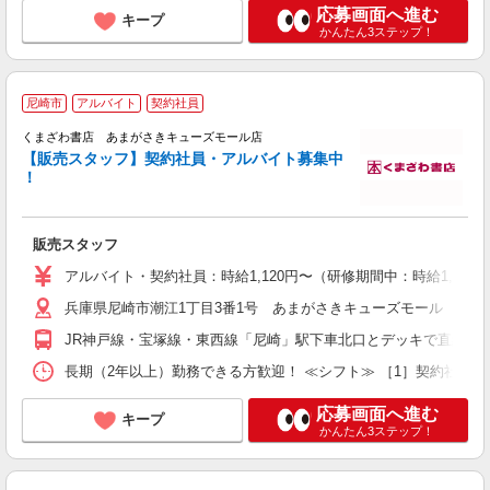
応募画面へ進む
キープ
かんたん3ステップ！
尼崎市
アルバイト
契約社員
くまざわ書店 あまがさきキューズモール店
週
【販売スタッフ】契約社員・アルバイト募集中
！
販売スタッフ
アルバイト・契約社員：時給1,120円〜（研修期間中：時給1,116
兵庫県尼崎市潮江1丁目3番1号 あまがさきキューズモール 本館3
JR神戸線・宝塚線・東西線「尼崎」駅下車北口とデッキで直結
長期（2年以上）勤務できる方歓迎！ ≪シフト≫ ［1］契約社員 （
応募画面へ進む
キープ
かんたん3ステップ！