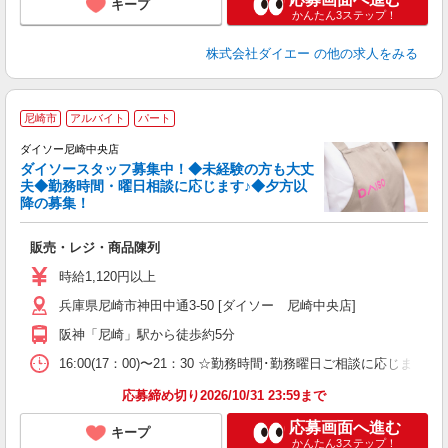
キープ
かんたん3ステップ！
株式会社ダイエー
の他の求人をみる
尼崎市
アルバイト
パート
ダイソー尼崎中央店
ダイソースタッフ募集中！◆未経験の方も大丈
夫◆勤務時間・曜日相談に応じます♪◆夕方以
降の募集！
務
も
販売・レジ・商品陳列
時給1,120円以上
兵庫県尼崎市神田中通3-50 [ダイソー 尼崎中央店]
阪神「尼崎」駅から徒歩約5分
16:00(17：00)〜21：30 ☆勤務時間･勤務曜日ご相談に
応募締め切り2026/10/31 23:59まで
応募画面へ進む
キープ
かんたん3ステップ！