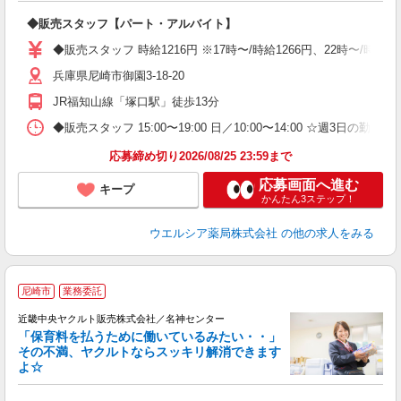
プ
◆販売スタッフ【パート・アルバイト】
ボ
内
◆販売スタッフ 時給1216円 ※17時〜/時給1266円、22時〜/時
費
兵庫県尼崎市御園3-18-20
JR福知山線「塚口駅」徒歩13分
◆販売スタッフ 15:00〜19:00 日／10:00〜14:00 ☆週3日の勤務
応募締め切り2026/08/25 23:59まで
応募画面へ進む
キープ
かんたん3ステップ！
ウエルシア薬局株式会社
の他の求人をみる
尼崎市
業務委託
近畿中央ヤクルト販売株式会社／名神センター
「保育料を払うために働いているみたい・・」
その不満、ヤクルトならスッキリ解消できます
よ☆
し
未