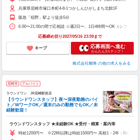
兵庫県尼崎市塚口本町4-8-1つかしんひがしまち北館1F
阪急「稲野」駅より徒歩5分
6:00〜21:00の間で応相談 ☆週2日〜、1日4時間〜OK（シフト制） ☆希
応募締め切り2027/05/16 23:59まで
応募画面へ進む
キープ
かんたん3ステップ！
株式会社鯛将
の他の求人をみる
尼崎市
アルバイト
ラウンドワン JR尼崎駅前店
【ラウンドワンスタッフ】夜〜深夜勤務のバイ
ト／WワークOK／週末のみの勤務でもOK／未
で
経験歓迎！
ア
ラウンドワンスタッフ ★未経験OK ★受付・精算・案内等
大
駅
時給1200円〜 ※22時以降は時給1500円〜 高校1・2年：時給115