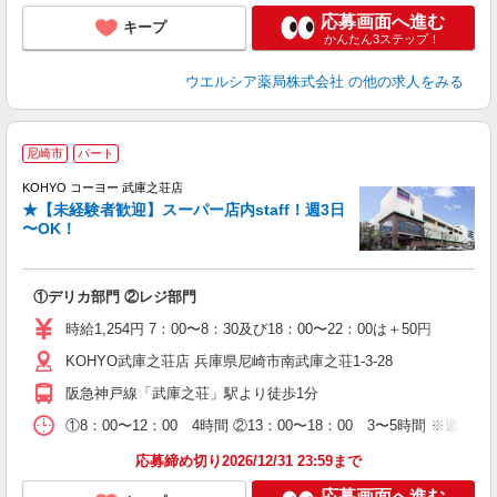
応募画面へ進む
キープ
かんたん3ステップ！
ウエルシア薬局株式会社
の他の求人をみる
尼崎市
パート
KOHYO コーヨー 武庫之荘店
★【未経験者歓迎】スーパー店内staff！週3日
気
〜OK！
①デリカ部門 ②レジ部門
時給1,254円 7：00〜8：30及び18：00〜22：00は＋50円
KOHYO武庫之荘店 兵庫県尼崎市南武庫之荘1-3-28
阪急神戸線「武庫之荘」駅より徒歩1分
①8：00〜12：00 4時間 ②13：00〜18：00 3〜5時間 ※週
応募締め切り2026/12/31 23:59まで
応募画面へ進む