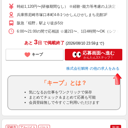
以
時給1,120円〜(研修期間なし） ※経験･能力等考慮の上決定 ☆昇
煙
兵庫県尼崎市塚口本町4-8-1つかしんひがしまち北館1F
阪急「稲野」駅より徒歩5分
6:00〜21:00の間で応相談 ☆週2日〜、1日4時間〜OK（シフ
3
あと
日
で掲載終了
(2026/08/10 23:59まで)
応募画面へ進む
キープ
かんたん3ステップ！
株式会社鯛将
の他の求人をみる
「キープ」とは？
気になるお仕事をワンクリックで保存
まとめてチェック＆まとめて応募も可能
会員登録無しで今すぐご利用いただけます
尼崎市
アルバイト
パート
新着