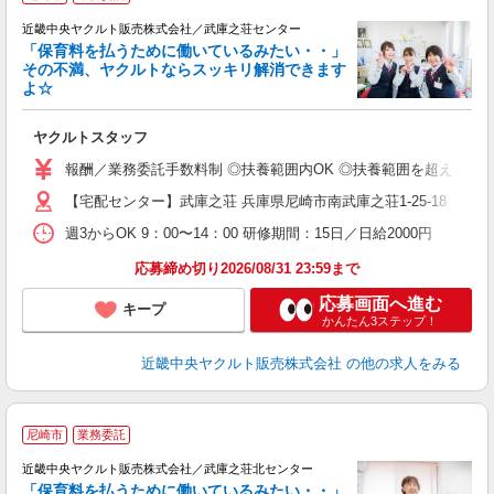
近畿中央ヤクルト販売株式会社／武庫之荘センター
「保育料を払うために働いているみたい・・」
その不満、ヤクルトならスッキリ解消できます
よ☆
し
未
ヤクルトスタッフ
ア
業
報酬／業務委託手数料制 ◎扶養範囲内OK ◎扶養範囲を超えた高収
【宅配センター】武庫之荘 兵庫県尼崎市南武庫之荘1-25-18
週3からOK 9：00〜14：00 研修期間：15日／日給2000円
応募締め切り2026/08/31 23:59まで
応募画面へ進む
キープ
かんたん3ステップ！
近畿中央ヤクルト販売株式会社
の他の求人をみる
尼崎市
業務委託
近畿中央ヤクルト販売株式会社／武庫之荘北センター
「保育料を払うために働いているみたい・・」