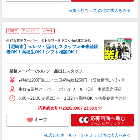
有限会社ウッズ
の他の求人をみる
尼崎市
アルバイト
パート
と
り
生鮮＆業務スーパー ボトルワールドOK 南武庫之荘店
【尼崎市】≪レジ・品出しスタッフ≫◆未経験
ト
者OK！高校生OK！シフト相談OK！
業務スーパーでのレジ・品出しスタッフ
●時給1200円以上／土日祝時給1250円 （研修期間1〜3ヶ月は時給1
生鮮＆業務スーパー ボトルワールドOK 南武庫之荘店 （兵庫県尼崎
8:00〜21:30 ※週2日〜・1日2h〜勤務OK ※扶養範囲内の勤務
応募締め切り2026/09/07 23:59まで
応募画面へ進む
キープ
かんたん3ステップ！
株式会社ボトルワールドＯＫ
の他の求人をみる