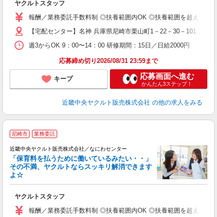
ヤクルトスタッフ
ア
業
報酬／業務委託手数料制 ◎扶養範囲内OK ◎扶養範囲を超えた高収
【宅配センター】名神 兵庫県尼崎市栗山町1－22－30－101
週3からOK 9：00〜14：00 研修期間：15日／日給2000円
応募締め切り2026/08/31 23:59まで
応募画面へ進む
キープ
かんたん3ステップ！
近畿中央ヤクルト販売株式会社
の他の求人をみる
尼崎市
業務委託
近畿中央ヤクルト販売株式会社／なにわセンター
「保育料を払うために働いているみたい・・」
その不満、ヤクルトならスッキリ解消できます
よ☆
し
未
ヤクルトスタッフ
ア
業
報酬／業務委託手数料制 ◎扶養範囲内OK ◎扶養範囲を超えた高収