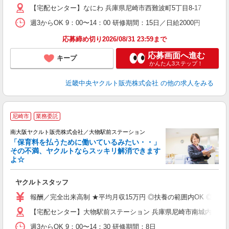
【宅配センター】なにわ 兵庫県尼崎市西難波町5丁目8-17
週3からOK 9：00〜14：00 研修期間：15日／日給2000円
応募締め切り2026/08/31 23:59まで
応募画面へ進む
キープ
かんたん3ステップ！
近畿中央ヤクルト販売株式会社
の他の求人をみる
尼崎市
業務委託
南大阪ヤクルト販売株式会社／大物駅前ステーション
「保育料を払うために働いているみたい・・」
その不満、ヤクルトならスッキリ解消できます
よ☆
し
未
ヤクルトスタッフ
ア
業
報酬／完全出来高制 ★平均月収15万円 ◎扶養の範囲内OK ◎扶
【宅配センター】大物駅前ステーション 兵庫県尼崎市南城内1番地
週3からOK 9：00〜14：30 研修期間：8日