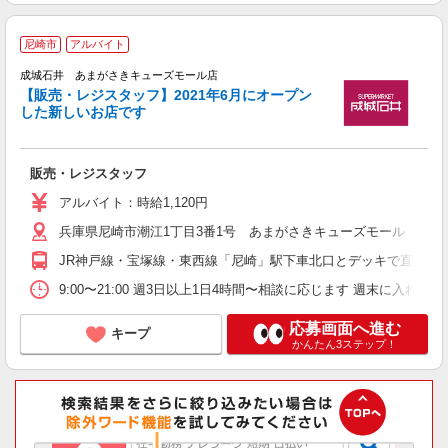
尼崎市
アルバイト
成城石井 あまがさきキューズモール店
【販売・レジスタッフ】2021年6月にオープン
す
した新しいお店です
未
夜
販売・レジスタッフ
アルバイト：時給1,120円
兵庫県尼崎市潮江1丁目3番1号 あまがさきキューズモール 本館1
JR神戸線・宝塚線・東西線「尼崎」駅下車北口とデッキで直結
9:00〜21:00 週3日以上1日4時間〜相談に応じます 週末に入れ
応募画面へ進む
キープ
かんたん3ステップ！