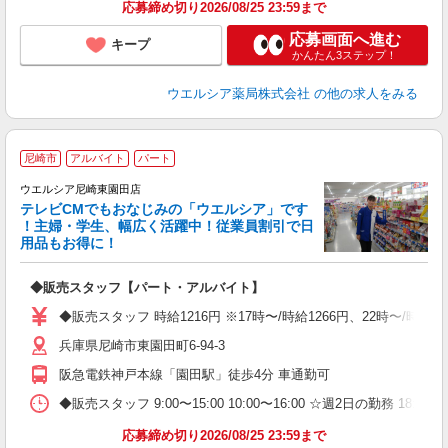
応募締め切り2026/08/25 23:59まで
応募画面へ進む
キープ
かんたん3ステップ！
ウエルシア薬局株式会社
の他の求人をみる
尼崎市
アルバイト
パート
ウエルシア尼崎東園田店
テレビCMでもおなじみの「ウエルシア」です
！主婦・学生、幅広く活躍中！従業員割引で日
用品もお得に！
プ
◆販売スタッフ【パート・アルバイト】
ボ
の
◆販売スタッフ 時給1216円 ※17時〜/時給1266円、22時〜/時
り
兵庫県尼崎市東園田町6-94-3
阪急電鉄神戸本線「園田駅」徒歩4分 車通勤可
◆販売スタッフ 9:00〜15:00 10:00〜16:00 ☆週2日の勤務 1
応募締め切り2026/08/25 23:59まで