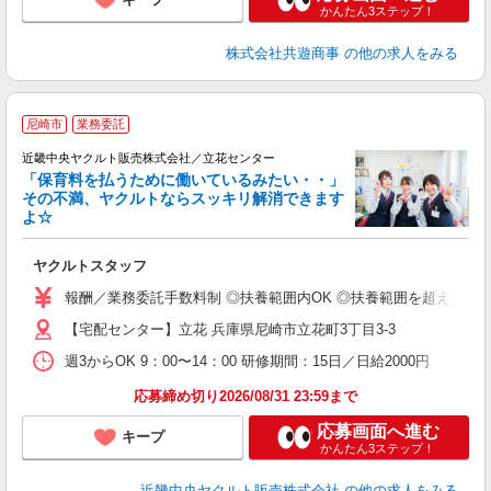
かんたん3ステップ！
株式会社共遊商事
の他の求人をみる
尼崎市
業務委託
近畿中央ヤクルト販売株式会社／立花センター
「保育料を払うために働いているみたい・・」
その不満、ヤクルトならスッキリ解消できます
よ☆
し
未
ヤクルトスタッフ
ア
業
報酬／業務委託手数料制 ◎扶養範囲内OK ◎扶養範囲を超えた高収
【宅配センター】立花 兵庫県尼崎市立花町3丁目3-3
週3からOK 9：00〜14：00 研修期間：15日／日給2000円
応募締め切り2026/08/31 23:59まで
応募画面へ進む
キープ
かんたん3ステップ！
近畿中央ヤクルト販売株式会社
の他の求人をみる