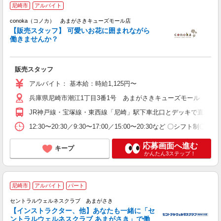
尼崎市
アルバイト
conoka（コノカ） あまがさきキューズモール店
た
【販売スタッフ】 可愛いお花に囲まれながら
未
働きませんか？
夜
販売スタッフ
アルバイト： 基本給：時給1,125円〜
兵庫県尼崎市潮江1丁目3番1号 あまがさきキューズモール 本館1
JR神戸線・宝塚線・東西線「尼崎」駅下車北口とデッキで直結
12:30〜20:30／9:30〜17:00／15:00〜20:30など 〇シフ
応募画面へ進む
キープ
かんたん3ステップ！
尼崎市
アルバイト
パート
セントラルウェルネスクラブ あまがさき
未
【インストラクター、他】あなたも一緒に「セ
日
ントラルウェルネスクラブ あまがさき」で働