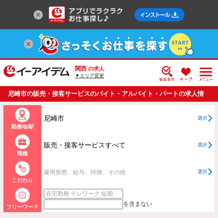
関西
の求人
▼エリア変更
尼崎市の販売・接客サービスのバイト・アルバイト・パートの求人情
報一覧
尼崎市
選択
勤務地/駅
販売・接客サービスすべて
選択
職種
雇用形態、給与、特徴、その他
選択
こだわり
を含まない
フリーワード