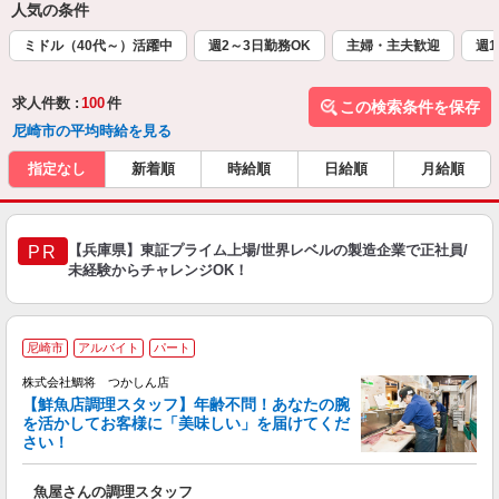
人気の条件
ミドル（40代～）活躍中
週2～3日勤務OK
主婦・主夫歓迎
週1
求人件数 :
100
件
この検索条件を保存
尼崎市の平均時給を見る
指定なし
新着順
時給順
日給順
月給順
【兵庫県】東証プライム上場/世界レベルの製造企業で正社員/
PR
未経験からチャレンジOK！
尼崎市
アルバイト
パート
株式会社鯛将 つかしん店
【鮮魚店調理スタッフ】年齢不問！あなたの腕
を活かしてお客様に「美味しい」を届けてくだ
さい！
定
魚屋さんの調理スタッフ
経