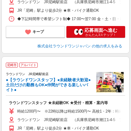
ラウンドワン JR尼崎駅前店 （兵庫県尼崎市潮江1-4-5 プラ
JR「尼崎」駅より徒歩2分 ★車・バイク通勤OK
◆下記時間帯で希望シフト制◆ 17:00〜翌7:00 金・土・日
応募画面へ進む
キープ
かんたん3ステップ！
株式会社ラウンドワンジャパン
の他の求人をみる
■
尼崎市
アルバイト
レ
ラウンドワン JR尼崎駅前店
●【ラウンドワンスタッフ】●未経験者大歓迎●
土日だけの勤務もOK●仲間ができる楽しいバ
は
イト●
高
～
ラウンドワンスタッフ ★未経験OK ★受付・精算・案内等
禁
割
時給1200円〜 ※22時以降は時給1500円〜 高校1・2年：時給115
ラウンドワン JR尼崎駅前店 （兵庫県尼崎市潮江1-4-5 プラ
JR「尼崎」駅より徒歩2分 ★車・バイク通勤OK