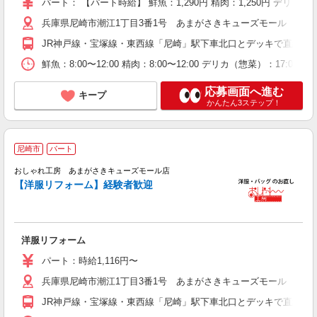
パート： 【パート時給】 鮮魚：1,290円 精肉：1,250円 デリカ
兵庫県尼崎市潮江1丁目3番1号 あまがさきキューズモール 本館1
JR神戸線・宝塚線・東西線「尼崎」駅下車北口とデッキで直結
鮮魚：8:00〜12:00 精肉：8:00〜12:00 デリカ（惣菜）：17:00
応募画面へ進む
キープ
かんたん3ステップ！
尼崎市
パート
未
おしゃれ工房 あまがさきキューズモール店
【洋服リフォーム】経験者歓迎
洋服リフォーム
パート：時給1,116円〜
兵庫県尼崎市潮江1丁目3番1号 あまがさきキューズモール 本館3
JR神戸線・宝塚線・東西線「尼崎」駅下車北口とデッキで直結