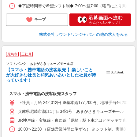
◆下記時間帯で希望シフト制◆ 7:00〜翌7:00（曜日により異
応募画面へ進む
キープ
かんたん3ステップ！
株式会社ラウンドワンジャパン
の他の求人をみる
尼崎市
正社員
ソフトバンク あまがさきキューズモール店
【スマホ・携帯電話の接客販売 】楽しいこと
い
が大好きな社長と和気あいあいとした社員が待
未
っています！
スマホ・携帯電話の接客販売スタッフ
正社員：月給 242,012円 ※基本給177,700円、地域手当46,20
兵庫県尼崎市潮江1丁目3番1号 あまがさきキューズモール 本館3
JR神戸線・宝塚線・東西線「尼崎」駅下車北口とデッキで直結
10:00〜21:30 （店舗営業時間に準ずる） ※シフト制、実働8時間