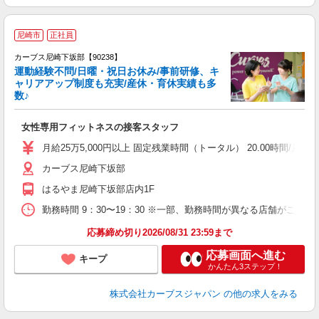
尼崎市
正社員
カーブス尼崎下坂部【90238】
運動経験不問/日曜・祝日お休み/事前研修、キ
ャリアアップ制度も充実/産休・育休実績も多
数♪
て
女性専用フィットネスの接客スタッフ
ボ
月給25万5,000円以上 固定残業時間（トータル） 20.00時間/月 残
カーブス尼崎下坂部
はるやま尼崎下坂部店内1F
勤務時間 9：30〜19：30 ※一部、勤務時間が異なる店舗がございま
応募締め切り2026/08/31 23:59まで
応募画面へ進む
キープ
かんたん3ステップ！
株式会社カーブスジャパン
の他の求人をみる