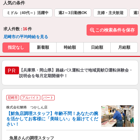
人気の条件
ミドル（40代～）活躍中
週2～3日勤務OK
主婦・主夫歓迎
週1
求人件数 :
16
件
この検索条件を保存
尼崎市の平均時給を見る
指定なし
新着順
時給順
日給順
月給順
【兵庫県・岡山県】路線バス運転士で地域貢献◎運転体験会・
PR
説明会を毎月定期開催中！
尼崎市
アルバイト
パート
株式会社鯛将 つかしん店
【鮮魚店調理スタッフ】年齢不問！あなたの腕
を活かしてお客様に「美味しい」を届けてくだ
さい！
定
魚屋さんの調理スタッフ
経