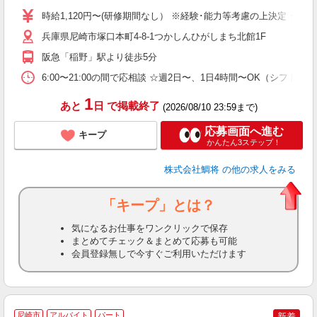
以
時給1,120円〜(研修期間なし） ※経験･能力等考慮の上決定 ☆昇
煙
兵庫県尼崎市塚口本町4-8-1つかしんひがしまち北館1F
阪急「稲野」駅より徒歩5分
6:00〜21:00の間で応相談 ☆週2日〜、1日4時間〜OK（シフ
1
あと
日
で掲載終了
(2026/08/10 23:59まで)
応募画面へ進む
キープ
かんたん3ステップ！
株式会社鯛将
の他の求人をみる
「キープ」とは？
気になるお仕事をワンクリックで保存
まとめてチェック＆まとめて応募も可能
会員登録無しで今すぐご利用いただけます
尼崎市
アルバイト
パート
新着