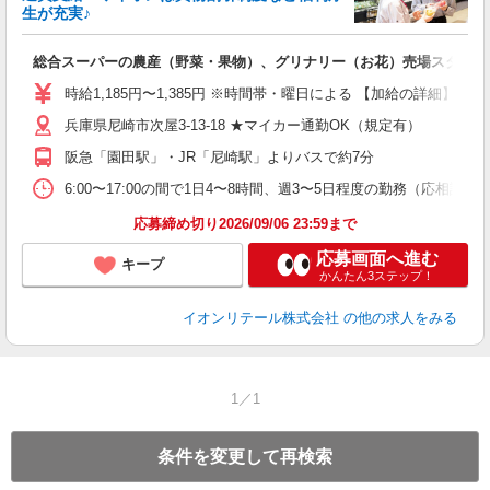
生が充実♪
5
総合スーパーの農産（野菜・果物）、グリナリー（お花）売場スタッフ
入
リ
時給1,185円〜1,385円 ※時間帯・曜日による 【加給の詳細】 9:
～
兵庫県尼崎市次屋3-13-18 ★マイカー通勤OK（規定有）
企
勤
阪急「園田駅」・JR「尼崎駅」よりバスで約7分
6:00〜17:00の間で1日4〜8時間、週3〜5日程度の勤務（応
応募締め切り2026/09/06 23:59まで
応募画面へ進む
キープ
かんたん3ステップ！
イオンリテール株式会社
の他の求人をみる
1／1
条件を変更して再検索