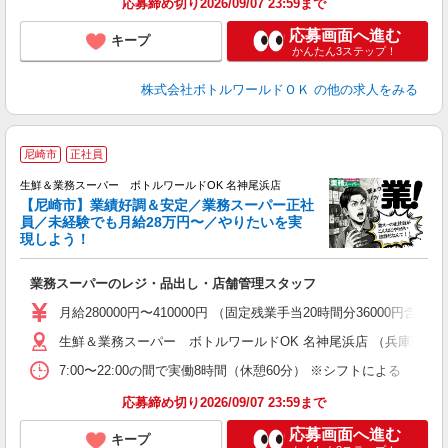
応募締め切り2026/09/07 23:59まで
応募画面へ進む
キープ
かんたん3ステップ！
株式会社ボトルワールドＯＫ
の他の求人をみる
◆
尼崎市
正社員
生鮮＆業務スーパー ボトルワールドOK 名神尾浜店
条
【尼崎市】業績好調＆安定／業務スーパー正社
員／未経験でも月給28万円〜／やりたいを実
現しよう！
安
業務スーパーのレジ・品出し・店舗管理スタッフ
月給280000円〜410000円 （固定残業手当20時間分3600
生鮮＆業務スーパー ボトルワールドOK 名神尾浜店 （兵庫県尼
7:00〜22:00の間で実働8時間（休憩60分） ※シフトによる
応募締め切り2026/09/07 23:59まで
応募画面へ進む
キープ