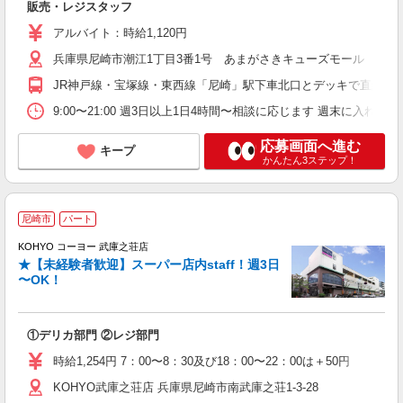
販売・レジスタッフ
アルバイト：時給1,120円
兵庫県尼崎市潮江1丁目3番1号 あまがさきキューズモール 本館1
JR神戸線・宝塚線・東西線「尼崎」駅下車北口とデッキで直結
9:00〜21:00 週3日以上1日4時間〜相談に応じます 週末に入れ
応募画面へ進む
キープ
かんたん3ステップ！
尼崎市
パート
KOHYO コーヨー 武庫之荘店
★【未経験者歓迎】スーパー店内staff！週3日
気
〜OK！
①デリカ部門 ②レジ部門
時給1,254円 7：00〜8：30及び18：00〜22：00は＋50円
KOHYO武庫之荘店 兵庫県尼崎市南武庫之荘1-3-28