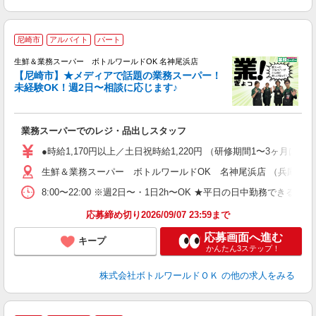
尼崎市
アルバイト
パート
生鮮＆業務スーパー ボトルワールドOK 名神尾浜店
【尼崎市】★メディアで話題の業務スーパー！
未経験OK！週2日〜相談に応じます♪
か
h
業務スーパーでのレジ・品出しスタッフ
●時給1,170円以上／土日祝時給1,220円 （研修期間1〜3ヶ月は時給1
生鮮＆業務スーパー ボトルワールドOK 名神尾浜店 （兵庫県尼崎
8:00〜22:00 ※週2日〜・1日2h〜OK ★平日の日中勤務できる
応募締め切り2026/09/07 23:59まで
応募画面へ進む
キープ
かんたん3ステップ！
株式会社ボトルワールドＯＫ
の他の求人をみる