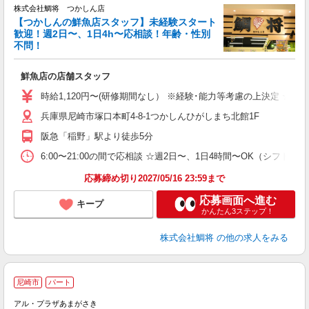
株式会社鯛将 つかしん店
【つかしんの鮮魚店スタッフ】未経験スタート
歓迎！週2日〜、1日4h〜応相談！年齢・性別
不問！
だ
K
鮮魚店の店舗スタッフ
時給1,120円〜(研修期間なし） ※経験･能力等考慮の上決定 ☆昇
兵庫県尼崎市塚口本町4-8-1つかしんひがしまち北館1F
阪急「稲野」駅より徒歩5分
6:00〜21:00の間で応相談 ☆週2日〜、1日4時間〜OK（シフト制） ☆希
応募締め切り2027/05/16 23:59まで
応募画面へ進む
キープ
かんたん3ステップ！
株式会社鯛将
の他の求人をみる
尼崎市
パート
アル・プラザあまがさき