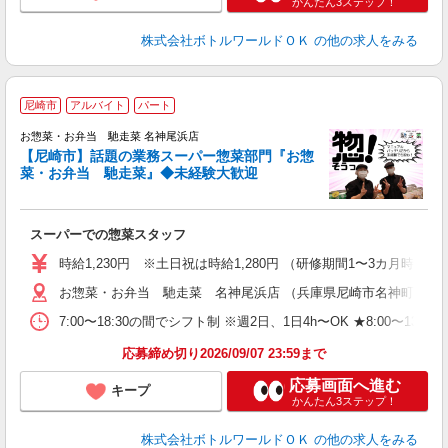
かんたん3ステップ！
株式会社ボトルワールドＯＫ
の他の求人をみる
尼崎市
アルバイト
パート
価
お惣菜・お弁当 馳走菜 名神尾浜店
【尼崎市】話題の業務スーパー惣菜部門『お惣
あ
菜・お弁当 馳走菜』◆未経験大歓迎
始
スーパーでの惣菜スタッフ
時給1,230円 ※土日祝は時給1,280円 （研修期間1〜3カ月時給1,1
お惣菜・お弁当 馳走菜 名神尾浜店 （兵庫県尼崎市名神町2丁目
7:00〜18:30の間でシフト制 ※週2日、1日4h〜OK ★8:00〜13:
応募締め切り2026/09/07 23:59まで
応募画面へ進む
キープ
かんたん3ステップ！
株式会社ボトルワールドＯＫ
の他の求人をみる