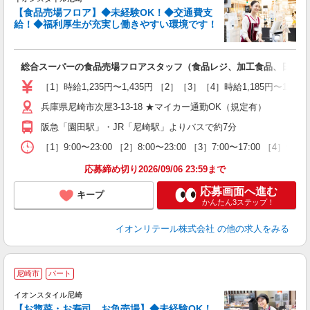
未
【食品売場フロア】◆未経験OK！◆交通費支
給！◆福利厚生が充実し働きやすい環境です！
0
総合スーパーの食品売場フロアスタッフ（食品レジ、加工食品、日配食
［1］時給1,235円〜1,435円 ［2］［3］［4］時給1,185円〜1
兵庫県尼崎市次屋3-13-18 ★マイカー通勤OK（規定有）
阪急「園田駅」・JR「尼崎駅」よりバスで約7分
［1］9:00〜23:00 ［2］8:00〜23:00 ［3］7:00〜1
応募締め切り2026/09/06 23:59まで
応募画面へ進む
キープ
かんたん3ステップ！
イオンリテール株式会社
の他の求人をみる
尼崎市
パート
イオンスタイル尼崎
【お惣菜・お寿司、お魚売場】◆未経験OK！