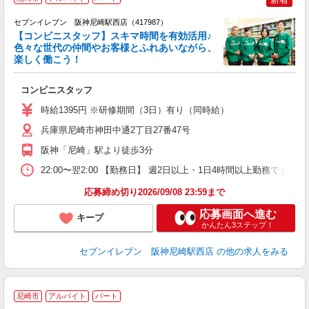
セブンイレブン 阪神尼崎駅西店（417987）
【コンビニスタッフ】スキマ時間を有効活用♪
色々な世代の仲間やお客様とふれあいながら、
楽しく働こう！
出
コンビニスタッフ
フ
O
時給1395円 ※研修期間（3日）有り（同時給）
兵庫県尼崎市神田中通2丁目27番47号
阪神「尼崎」駅より徒歩3分
22:00〜翌2:00 【勤務日】 週2日以上・1日4時間以上勤務で
応募締め切り2026/09/08 23:59まで
応募画面へ進む
キープ
かんたん3ステップ！
セブンイレブン 阪神尼崎駅西店
の他の求人をみる
尼崎市
アルバイト
パート