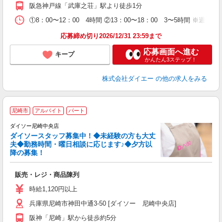
阪急神戸線「武庫之荘」駅より徒歩1分
①8：00〜12：00 4時間 ②13：00〜18：00 3〜5時間 ※週
応募締め切り2026/12/31 23:59まで
応募画面へ進む
キープ
かんたん3ステップ！
株式会社ダイエー
の他の求人をみる
尼崎市
アルバイト
パート
ダイソー尼崎中央店
ダイソースタッフ募集中！◆未経験の方も大丈
夫◆勤務時間・曜日相談に応じます♪◆夕方以
降の募集！
務
も
販売・レジ・商品陳列
時給1,120円以上
兵庫県尼崎市神田中通3-50 [ダイソー 尼崎中央店]
阪神「尼崎」駅から徒歩約5分