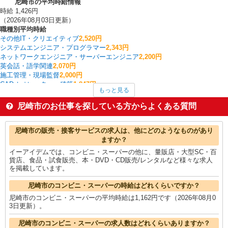
尼崎市の平均時給情報
時給 1,426円
（2026年08月03日更新）
職種別平均時給
その他IT・クリエイティブ
2,520円
システムエンジニア・プログラマー
2,343円
ネットワークエンジニア・サーバーエンジニア
2,200円
英会話・語学関連
2,070円
施工管理・現場監督
2,000円
CADオペレーター・積算
1,847円
もっと見る
建築・土木・設備
1,800円
その他オフィスワーク・事務
1,732円
尼崎市のお仕事を探している方からよくある質問
ルートセールス
1,675円
経理・人事・労務・総務・法務
1,642円
尼崎市の他の職種の平均時給を見る
尼崎市の販売・接客サービスの求人は、他にどのようなものがあり
ますか？
イーアイデムでは、コンビニ・スーパーの他に、量販店・大型SC・百
貨店、食品・試食販売、本・DVD・CD販売/レンタルなど様々な求人
を掲載しています。
尼崎市のコンビニ・スーパーの時給はどれくらいですか？
尼崎市のコンビニ・スーパーの平均時給は1,162円です（2026年08月0
3日更新）。
尼崎市のコンビニ・スーパーの求人数はどれくらいありますか？