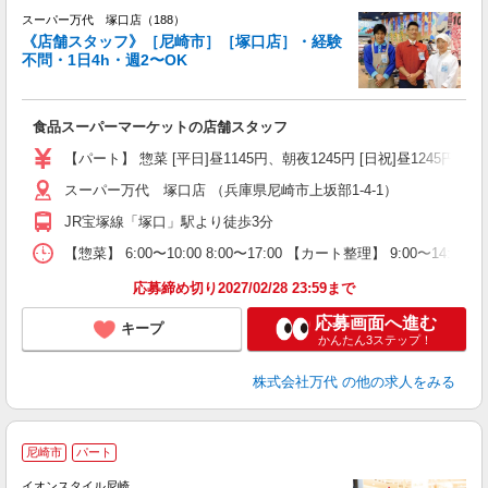
スーパー万代 塚口店（188）
《店舗スタッフ》［尼崎市］［塚口店］・経験
不問・1日4h・週2〜OK
さ
入
食品スーパーマーケットの店舗スタッフ
活
（
【パート】 惣菜 [平日]昼1145円、朝夜1245円 [日祝]昼1245円、朝夜
シ
スーパー万代 塚口店 （兵庫県尼崎市上坂部1-4-1）
務
JR宝塚線「塚口」駅より徒歩3分
【惣菜】 6:00〜10:00 8:00〜17:00 【カート整理】 9:00〜1
応募締め切り2027/02/28 23:59まで
応募画面へ進む
キープ
かんたん3ステップ！
株式会社万代
の他の求人をみる
尼崎市
パート
イオンスタイル尼崎