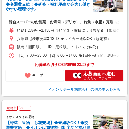
◆交通費支給！◆研修・福利厚生が充実し働き
き
やすい環境です♪
客
総合スーパーのお惣菜・お寿司（デリカ）、お魚（水産）売場スタッフ
時給1,235円〜1,435円 ※時間帯・曜日により異なる 【加給の詳細
兵庫県尼崎市次屋3-13-18 ★マイカー通勤OK（規定有）
阪急「園田駅」・JR「尼崎駅」よりバスで約7分
［1］7:00〜23:00 ［2］6:00〜17:00 ※1日4〜8時間
応募締め切り2026/09/06 23:59まで
応募画面へ進む
キープ
かんたん3ステップ！
イオンリテール株式会社
の他の求人をみる
尼崎市
パート
イオンスタイル尼崎
【野菜・果物、お花売場】◆未経験OK！◆交
通費支給！◆イオンは買物割引制度など福利厚