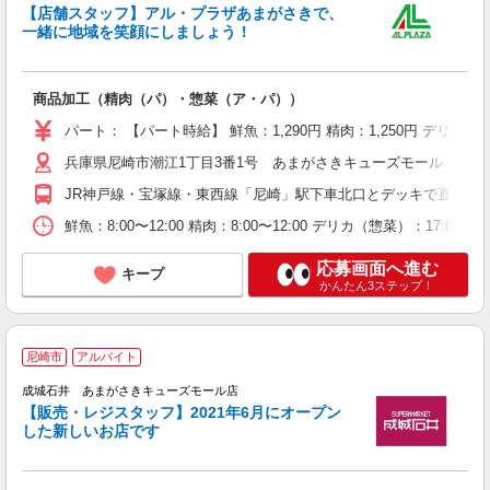
す
【店舗スタッフ】アル・プラザあまがさきで、
未
一緒に地域を笑顔にしましょう！
日
商品加工（精肉（パ）・惣菜（ア・パ））
パート： 【パート時給】 鮮魚：1,290円 精肉：1,250円 デリカ
兵庫県尼崎市潮江1丁目3番1号 あまがさきキューズモール 本館1
JR神戸線・宝塚線・東西線「尼崎」駅下車北口とデッキで直結
鮮魚：8:00〜12:00 精肉：8:00〜12:00 デリカ（惣菜）：17:00
応募画面へ進む
キープ
かんたん3ステップ！
尼崎市
アルバイト
成城石井 あまがさきキューズモール店
【販売・レジスタッフ】2021年6月にオープン
す
した新しいお店です
未
夜