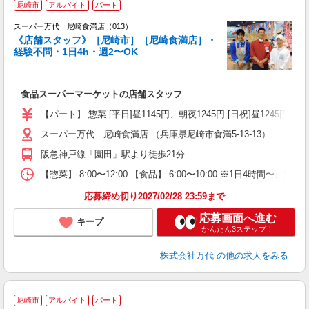
尼崎市
アルバイト
パート
スーパー万代 尼崎食満店（013）
《店舗スタッフ》［尼崎市］［尼崎食満店］・
経験不問・1日4h・週2〜OK
さ
入
食品スーパーマーケットの店舗スタッフ
活
（
【パート】 惣菜 [平日]昼1145円、朝夜1245円 [日祝]昼1245円、朝夜
シ
スーパー万代 尼崎食満店 （兵庫県尼崎市食満5-13-13）
務
阪急神戸線「園田」駅より徒歩21分
【惣菜】 8:00〜12:00 【食品】 6:00〜10:00 ※1日4時間
応募締め切り2027/02/28 23:59まで
応募画面へ進む
キープ
かんたん3ステップ！
株式会社万代
の他の求人をみる
尼崎市
アルバイト
パート