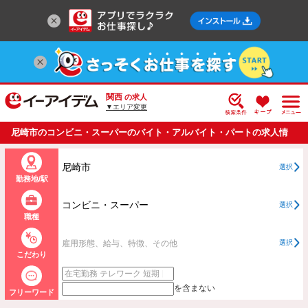
関西
の求人
▼エリア変更
尼崎市のコンビニ・スーパーのバイト・アルバイト・パートの求人情
報一覧
尼崎市
選択
勤務地/駅
コンビニ・スーパー
選択
職種
雇用形態、給与、特徴、その他
選択
こだわり
を含まない
フリーワード