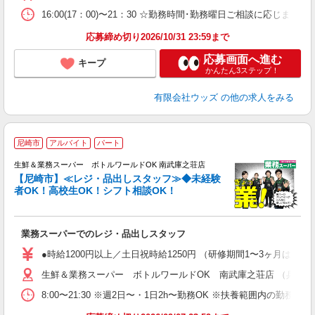
16:00(17：00)〜21：30 ☆勤務時間･勤務曜日ご相談に
応募締め切り2026/10/31 23:59まで
応募画面へ進む
キープ
かんたん3ステップ！
有限会社ウッズ
の他の求人をみる
尼崎市
アルバイト
パート
と
り
生鮮＆業務スーパー ボトルワールドOK 南武庫之荘店
【尼崎市】≪レジ・品出しスタッフ≫◆未経験
ト
者OK！高校生OK！シフト相談OK！
業務スーパーでのレジ・品出しスタッフ
●時給1200円以上／土日祝時給1250円 （研修期間1〜3ヶ月は時給1
生鮮＆業務スーパー ボトルワールドOK 南武庫之荘店 （兵庫県尼崎
8:00〜21:30 ※週2日〜・1日2h〜勤務OK ※扶養範囲内の勤務