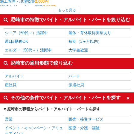
施工管理・現場監督
2,000円
CADオペレーター・積算
1,847円
もっと見る
建築・土木・設備
1,800円
その他オフィスワーク・事務
1,732円
尼崎市の特徴でバイト・アルバイト・パートを絞り込む
ルートセールス
1,675円
経理・人事・労務・総務・法務
1,642円
シニア（60代～）活躍中
産休・育休取得実績あり
尼崎市の他の職種の平均時給を見る
週1日勤務OK
短期（3ヶ月以内）
エルダー（50代～）活躍中
大学生歓迎
尼崎市の雇用形態で絞り込む
アルバイト
パート
正社員
派遣社員
その他の条件でバイト・アルバイト・パートを探す
尼崎市の職種からバイト・アルバイト・パートを探す
営業
販売・接客サービス
イベント・キャンペーン・アミュ
医療・介護・福祉
ーズメント