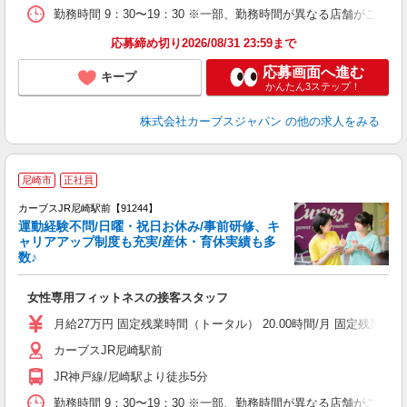
勤務時間 9：30〜19：30 ※一部、勤務時間が異なる店舗がございま
応募締め切り2026/08/31 23:59まで
応募画面へ進む
キープ
かんたん3ステップ！
株式会社カーブスジャパン
の他の求人をみる
尼崎市
正社員
カーブスJR尼崎駅前【91244】
運動経験不問/日曜・祝日お休み/事前研修、キ
ャリアアップ制度も充実/産休・育休実績も多
数♪
て
女性専用フィットネスの接客スタッフ
ボ
月給27万円 固定残業時間（トータル） 20.00時間/月 固定残業時間（
カーブスJR尼崎駅前
JR神戸線/尼崎駅より徒歩5分
勤務時間 9：30〜19：30 ※一部、勤務時間が異なる店舗がございま