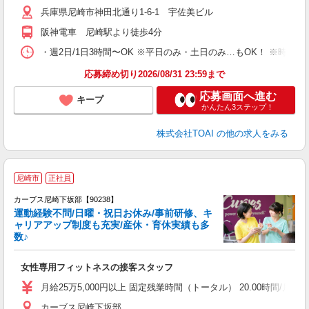
兵庫県尼崎市神田北通り1-6-1 宇佐美ビル
阪神電車 尼崎駅より徒歩4分
・週2日/1日3時間〜OK ※平日のみ・土日のみ…もOK！ ※時
応募締め切り2026/08/31 23:59まで
応募画面へ進む
キープ
かんたん3ステップ！
株式会社TOAI
の他の求人をみる
尼崎市
正社員
カーブス尼崎下坂部【90238】
運動経験不問/日曜・祝日お休み/事前研修、キ
ャリアアップ制度も充実/産休・育休実績も多
数♪
て
女性専用フィットネスの接客スタッフ
ボ
月給25万5,000円以上 固定残業時間（トータル） 20.00時間/月 残
カーブス尼崎下坂部