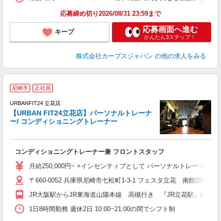
応募締め切り2026/08/31 23:59まで
応募画面へ進む
キープ
かんたん3ステップ！
株式会社カーブスジャパン
の他の求人をみる
尼崎市
正社員
URBANFIT24 立花店
【URBAN FIT24立花店】パーソナルトレーナ
い
ー/ コンディショニングトレーナー
す
コンディショニングトレーナー兼 フロントスタッフ
月給250,000円~ +インセンティブとして パーソナルトレーニングも
〒660-0052 兵庫県尼崎市七松町1-3-1 フェスタ立花 南館2階
JR大阪駅からJR東海道山陽本線 高槻行き 『JR立花駅』約15分
1日8時間勤務 週休2日 10:00~21:00の間でシフト制