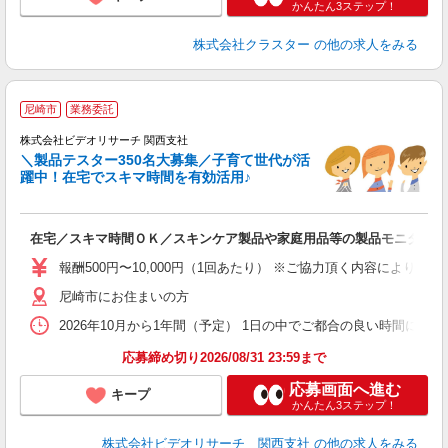
かんたん3ステップ！
株式会社クラスター
の他の求人をみる
尼崎市
業務委託
株式会社ビデオリサーチ 関西支社
＼製品テスター350名大募集／子育て世代が活
躍中！在宅でスキマ時間を有効活用♪
募
在宅／スキマ時間ＯＫ／スキンケア製品や家庭用品等の製品モニター／
報酬500円〜10,000円（1回あたり） ※ご協力頂く内容により異
尼崎市にお住まいの方
2026年10月から1年間（予定） 1日の中でご都合の良い時間に行
応募締め切り2026/08/31 23:59まで
応募画面へ進む
キープ
かんたん3ステップ！
株式会社ビデオリサーチ 関西支社
の他の求人をみる