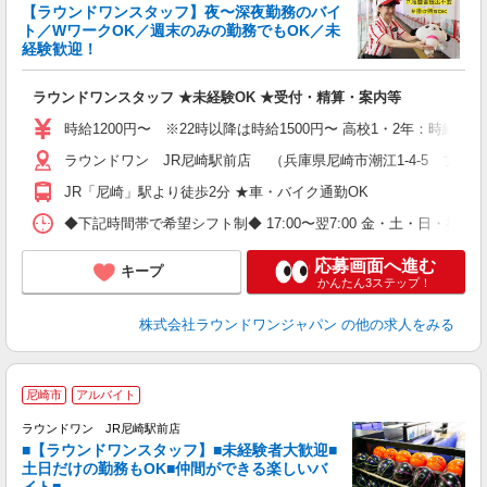
【ラウンドワンスタッフ】夜〜深夜勤務のバイ
ト／WワークOK／週末のみの勤務でもOK／未
で
経験歓迎！
ア
ラウンドワンスタッフ ★未経験OK ★受付・精算・案内等
大
駅
時給1200円〜 ※22時以降は時給1500円〜 高校1・2年：時給115
ラウンドワン JR尼崎駅前店 （兵庫県尼崎市潮江1-4-5 プラ
JR「尼崎」駅より徒歩2分 ★車・バイク通勤OK
◆下記時間帯で希望シフト制◆ 17:00〜翌7:00 金・土・日
応募画面へ進む
キープ
かんたん3ステップ！
株式会社ラウンドワンジャパン
の他の求人をみる
■
尼崎市
アルバイト
レ
ラウンドワン JR尼崎駅前店
■【ラウンドワンスタッフ】■未経験者大歓迎■
ナ
土日だけの勤務もOK■仲間ができる楽しいバ
大