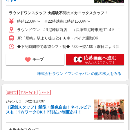
イト■
K
朝
ラウンドワンスタッフ ★経験不問のメカニックスタッフ！
勤
度
時給1200円〜 ※22時以降は時給1500円〜
ラウンドワン JR尼崎駅前店 （兵庫県尼崎市潮江1-4-5 プラ
JR「尼崎」駅より徒歩2分 ★車・バイク通勤OK
◆下記時間帯で希望シフト制◆ 7:00〜翌7:00（曜日により異
応募画面へ進む
キープ
かんたん3ステップ！
株式会社ラウンドワンジャパン
の他の求人をみる
尼崎市
アルバイト
パート
ク
ジャンカラ JR立花店/097
［店舗スタッフ］髪型・髪色自由！ネイルピア
スも！?WワークOK！?前払い制度あり！
ラ
カラオケスタッフ