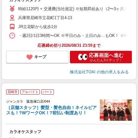
時給1120円 + 交通費(当社規定) ※短期昇給あり（2〜3ヶ月）
兵庫県尼崎市立花町1丁目4-13
JR立花駅から徒歩1分
・週2日/1日3時間〜OK ※平日のみ・土日のみ…もOK！ ※時
応募締め切り2026/08/31 23:59まで
応募画面へ進む
キープ
かんたん3ステップ！
株式会社TOAI
の他の求人をみる
尼崎市
アルバイト
パート
ク
ジャンカラ 阪急塚口店/044
［店舗スタッフ］髪型・髪色自由！ネイルピア
スも！?WワークOK！?前払い制度あり！
ラ
カラオケスタッフ