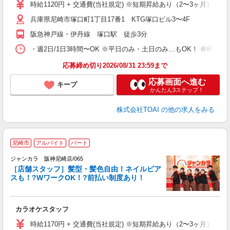
時給1120円 + 交通費(当社規定) ※短期昇給あり（2〜3ヶ月）
兵庫県尼崎市塚口町1丁目17番1 KTG塚口ビル3〜4F
阪急神戸線・伊丹線 塚口駅 徒歩3分
・週2日/1日3時間〜OK ※平日のみ・土日のみ…もOK！ ※時
応募締め切り2026/08/31 23:59まで
応募画面へ進む
キープ
かんたん3ステップ！
株式会社TOAI
の他の求人をみる
尼崎市
アルバイト
パート
ク
ジャンカラ 阪神尼崎店/065
［店舗スタッフ］髪型・髪色自由！ネイルピア
スも！?WワークOK！?前払い制度あり！
ラ
カラオケスタッフ
時給1170円 + 交通費(当社規定) ※短期昇給あり（2〜3ヶ月）