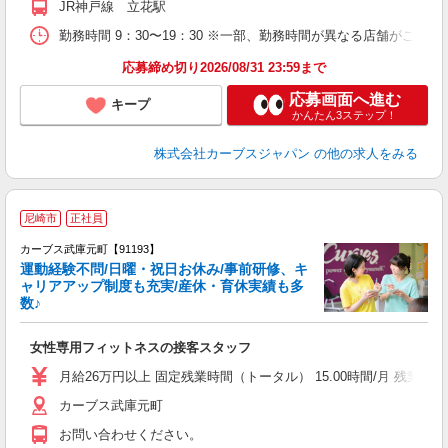
JR神戸線 立花駅
勤務時間 9：30〜19：30 ※一部、勤務時間が異なる店舗がございま
応募締め切り2026/08/31 23:59まで
応募画面へ進む
キープ
かんたん3ステップ！
株式会社カーブスジャパン
の他の求人をみる
尼崎市
正社員
カーブス武庫元町【91193】
運動経験不問/日曜・祝日お休み/事前研修、キ
ャリアアップ制度も充実/産休・育休実績も多
数♪
て
女性専用フィットネスの接客スタッフ
ボ
月給26万円以上 固定残業時間（トータル） 15.00時間/月 残業代 2
カーブス武庫元町
お問い合わせください。