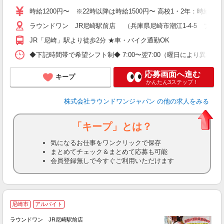
割
時給1200円〜 ※22時以降は時給1500円〜 高校1・2年：時給115
ラウンドワン JR尼崎駅前店 （兵庫県尼崎市潮江1-4-5 プラ
JR「尼崎」駅より徒歩2分 ★車・バイク通勤OK
◆下記時間帯で希望シフト制◆ 7:00〜翌7:00（曜日により異
応募画面へ進む
キープ
かんたん3ステップ！
株式会社ラウンドワンジャパン
の他の求人をみる
「キープ」とは？
気になるお仕事をワンクリックで保存
まとめてチェック＆まとめて応募も可能
会員登録無しで今すぐご利用いただけます
尼崎市
アルバイト
ラウンドワン JR尼崎駅前店