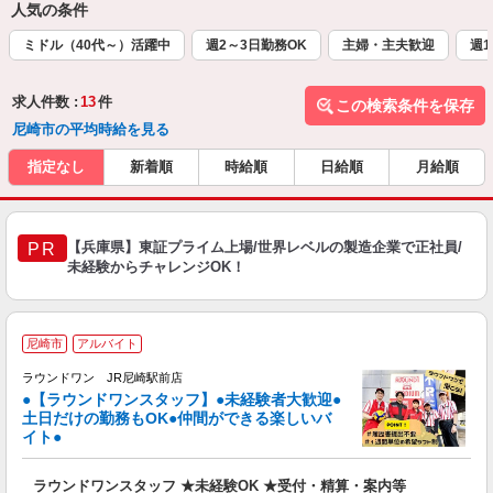
人気の条件
ミドル（40代～）活躍中
週2～3日勤務OK
主婦・主夫歓迎
週1
求人件数 :
13
件
この検索条件を保存
尼崎市の平均時給を見る
指定なし
新着順
時給順
日給順
月給順
【兵庫県】東証プライム上場/世界レベルの製造企業で正社員/
PR
未経験からチャレンジOK！
■
尼崎市
アルバイト
レ
ラウンドワン JR尼崎駅前店
●【ラウンドワンスタッフ】●未経験者大歓迎●
土日だけの勤務もOK●仲間ができる楽しいバ
は
イト●
高
～
ラウンドワンスタッフ ★未経験OK ★受付・精算・案内等
禁