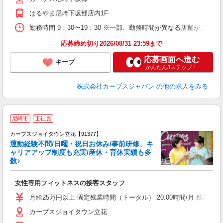
はるやま尼崎下坂部店内1F
勤務時間 9：30〜19：30 ※一部、勤務時間が異なる店舗がございま
応募締め切り2026/08/31 23:59まで
応募画面へ進む
キープ
かんたん3ステップ！
株式会社カーブスジャパン
の他の求人をみる
尼崎市
正社員
カーブスジョイタウン立花【91377】
運動経験不問/日曜・祝日お休み/事前研修、キ
ャリアアップ制度も充実/産休・育休実績も多
数♪
て
女性専用フィットネスの接客スタッフ
ボ
月給25万円以上 固定残業時間（トータル） 20.00時間/月 残業代 5万
カーブスジョイタウン立花