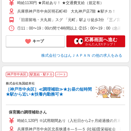
由
時給1130円 ★昇給あり！ ★交通費支給（規定有）
貸
兵庫県神戸市中央区明石町40 大丸神戸店7階 ★駅チカ！
「旧居留地・大丸前」スグ 「元町」駅より徒歩3分 「三ノ宮」駅
①11：00〜19：00の間で4時間以上 ②15：00〜19：00
応募画面へ進む
キープ
かんたん3ステップ！
株式会社つるはんＪＡＰＡＮ
の他の求人をみる
神戸市中央区
駅直結・駅チカ
パート
株式会社魚国総本社
い
［神戸市中央区］≪調理補助≫★お昼の短時間
経
★駅から近い★扶養内勤務可★
務
保育園の調理補助さん
時給1,120円 ※試用期間あり（入社日から2ヶ月経過後の月末まで
兵庫県神戸市中央区北長狭通８―５―５ (社福)晋栄福祉会 神戸