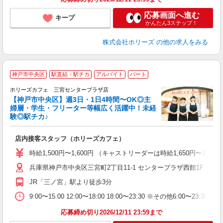
応募画面へ進む
キープ
かんたん3ステップ！
株式会社ホリーズ
の他の求人をみる
神戸市中央区
駅直結・駅チカ
アルバイト
パート
ホリーズカフェ 三宮センタープラザ店
【神戸市中央区】週3日・1日4時間〜OK◎主
婦層・学生・フリーター等幅広く活躍中！未経
験◎駅チカ♪
で
店内接客スタッフ（ホリーズカフェ）
昇
駅
時給1,500円〜1,600円 （キャストリーダーは時給1,650円〜
貸
兵庫県神戸市中央区三宮町2丁目11-1 センタープラザ西館1F
JR「三ノ宮」駅より徒歩3分
9:00〜15:00 12:00〜18:00 18:00〜23:30 ※その他
応募締め切り2026/12/11 23:59まで