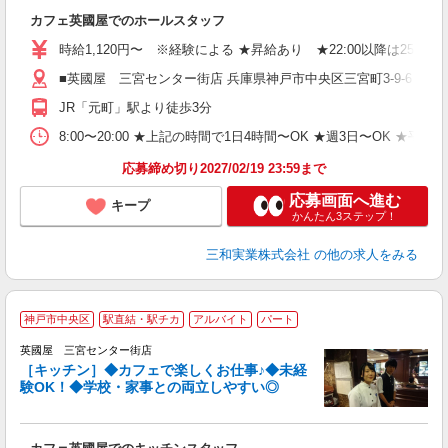
入
カフェ英國屋でのホールスタッフ
迎
リ
時給1,120円〜 ※経験による ★昇給あり ★22:00以降は25％
日
■英國屋 三宮センター街店 兵庫県神戸市中央区三宮町3-9-6
自
会
JR「元町」駅より徒歩3分
り
8:00〜20:00 ★上記の時間で1日4時間〜OK ★週3日〜OK 
応募締め切り2027/02/19 23:59まで
応募画面へ進む
キープ
かんたん3ステップ！
三和実業株式会社
の他の求人をみる
神戸市中央区
駅直結・駅チカ
アルバイト
パート
や
英國屋 三宮センター街店
［キッチン］◆カフェで楽しくお仕事♪◆未経
験OK！◆学校・家事との両立しやすい◎
し