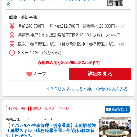
☆
そ
総務・会計事務
入
性
月給240,700円 （基本給212,700円 調整手当28,000円） ※
夕
兵庫県神戸市中央区割塚通5丁目2-18-101 みちしるべ神戸 本部
あ
阪急「春日野道」駅より徒歩5分 阪神「春日野道」駅より徒歩10分 
8:30〜17:30（休憩60分）
応募締め切り2026/08/30 23:59まで
詳細を見る
キープ
ＮＰＯ法人 みちしるべ神戸
の他の求人をみる
／
神戸市中央区
駅直結・駅チカ
正社員
動画あり
会
有限会社Ｉ．Ｊ．Ｉ ｕｎｉｔ
【アパレルの生産管理・提案業務】未経験歓迎
！縫製スキル・職務経歴不問◇年間休日130日
◇土日祝休み！