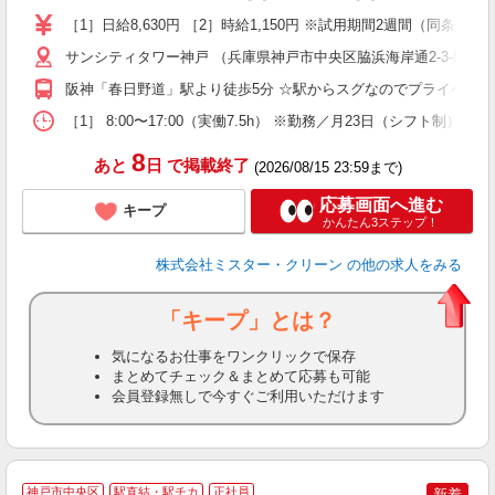
～
［1］日給8,630円 ［2］時給1,150円 ※試用期間2週間（同条件）
内
サンシティタワー神戸 （兵庫県神戸市中央区脇浜海岸通2-3-5）
夕
ワ
阪神「春日野道」駅より徒歩5分 ☆駅からスグなのでプライベー
［1］ 8:00〜17:00（実働7.5h） ※勤務／月23日（シフト制） ★
8
あと
日
で掲載終了
(2026/08/15 23:59まで)
応募画面へ進む
キープ
かんたん3ステップ！
株式会社ミスター・クリーン
の他の求人をみる
「キープ」とは？
気になるお仕事をワンクリックで保存
まとめてチェック＆まとめて応募も可能
会員登録無しで今すぐご利用いただけます
神戸市中央区
駅直結・駅チカ
正社員
新着