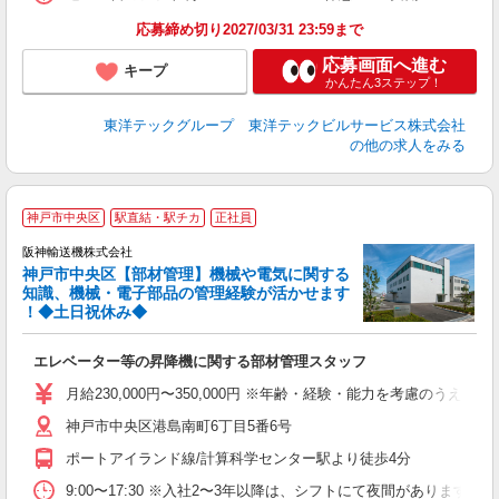
応募締め切り2027/03/31 23:59まで
応募画面へ進む
キープ
かんたん3ステップ！
東洋テックグループ 東洋テックビルサービス株式会社
の他の求人をみる
神戸市中央区
駅直結・駅チカ
正社員
阪神輸送機株式会社
神戸市中央区【部材管理】機械や電気に関する
知識、機械・電子部品の管理経験が活かせます
！◆土日祝休み◆
◆
エレベーター等の昇降機に関する部材管理スタッフ
入
ス
月給230,000円〜350,000円 ※年齢・経験・能力を考慮のう
神戸市中央区港島南町6丁目5番6号
支
ポートアイランド線/計算科学センター駅より徒歩4分
9:00〜17:30 ※入社2〜3年以降は、シフトにて夜間があります。