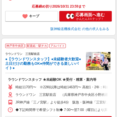
応募締め切り2026/10/31 23:59まで
応募画面へ進む
キープ
かんたん3ステップ！
阪神輸送機株式会社
の他の求人をみる
■
神戸市中央区
駅直結・駅チカ
アルバイト
レ
ラウンドワン 三宮駅前店
●【ラウンドワンスタッフ】●未経験者大歓迎●
土日だけの勤務もOK●仲間ができる楽しいバ
は
イト●
高
～
ラウンドワンスタッフ ★未経験OK ★受付・精算・案内等
禁
割
時給1170円〜 ※22時以降は時給1463円〜 高校1・2年：時給112
ラウンドワン 三宮駅前店 （兵庫県神戸市中央区小野柄通6-1-1
JR神戸線「三ノ宮駅」より徒歩4分 阪急・阪神線「三宮駅」より
◆下記時間帯で希望シフト制◆ 7:00〜翌7:00（曜日により異なる） 