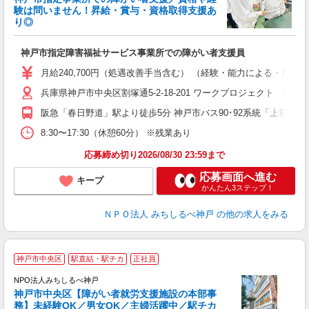
験は問いません！昇給・賞与・資格取得支援あ
り◎
を
神戸市指定障害福祉サービス事業所での障がい者支援員
職
与
月給240,700円（処遇改善手当含む） （経験・能力による・資格手
駅
（
兵庫県神戸市中央区割塚通5-2-18-201 ワークプロジェクト かす
阪急「春日野道」駅より徒歩5分 神戸市バス90･92系統「上筒井6
8:30〜17:30（休憩60分） ※残業あり
応募締め切り2026/08/30 23:59まで
応募画面へ進む
キープ
かんたん3ステップ！
ＮＰＯ法人 みちしるべ神戸
の他の求人をみる
神戸市中央区
駅直結・駅チカ
正社員
NPO法人みちしるべ神戸
神戸市中央区【障がい者就労支援施設の本部事
o
務】未経験OK／男女OK／主婦活躍中／駅チカ