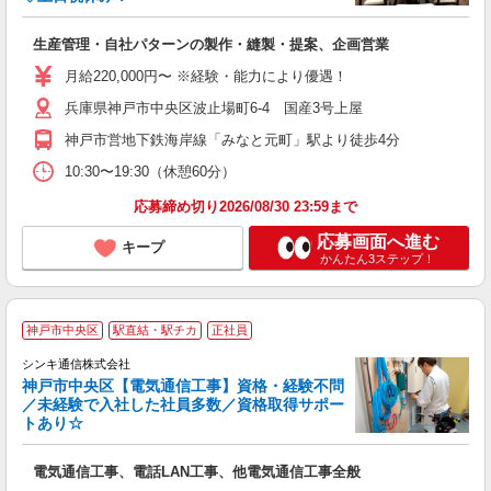
経
入
生産管理・自社パターンの製作・縫製・提案、企画営業
～
日
月給220,000円〜 ※経験・能力により優遇！
率
兵庫県神戸市中央区波止場町6-4 国産3号上屋
神戸市営地下鉄海岸線「みなと元町」駅より徒歩4分
10:30〜19:30（休憩60分）
応募締め切り2026/08/30 23:59まで
応募画面へ進む
キープ
かんたん3ステップ！
神戸市中央区
駅直結・駅チカ
正社員
シンキ通信株式会社
神戸市中央区【電気通信工事】資格・経験不問
／未経験で入社した社員多数／資格取得サポー
トあり☆
い
電気通信工事、電話LAN工事、他電気通信工事全般
未