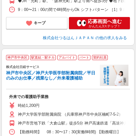
◆JR「元町」駅、「阪神元町」駅より南へ徒歩3分 ◆地下鉄海岸線
9：00〜21：00の間で4時間からOk シフトパターン ［1］9：00
応募画面へ進む
キープ
かんたん3ステップ！
株式会社つるはんＪＡＰＡＮ
の他の求人をみる
■
神戸市中央区
駅直結・駅チカ
アルバイト
パート
契約社員
株式会社日経サービス
神戸市中央区／神戸大学医学部附属病院／平日
のみのお仕事／残業なし／外来看護補助
ッ
W
外来での看護助手業務
学
活
時給1,200円
直
神戸大学医学部附属病院 （兵庫県神戸市中央区楠町7-5-2）
支
資
神戸市営地下鉄「大倉山駅」徒歩5分 神戸高速鉄道「高速神戸駅」徒
【勤務時間】 08：30〜17：30(実働8時間) 【勤務曜日