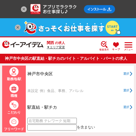
関西
の求人
▼エリア変更
神戸市中央区の駅直結・駅チカのバイト・アルバイト・パートの求人
情報一覧
神戸市中央区
選択
勤務地/駅
未設定
例）食品、事務、アパレル
選択
職種
駅直結・駅チカ
選択
こだわり
を含まない
フリーワード