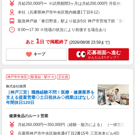
車
月給250,000円〜 ※試用期間3ヶ月は月給200,000円 月収例：330
本社（兵庫県神戸市中央区熊内橋通1丁目9-12）
阪急神戸線「春日野道」駅より徒歩5分 神戸市営地下鉄「新神戸」
9:00〜17:30 ※現場の状況により前後する場合あり
1
あと
日
で掲載終了
(2026/08/08 23:59まで)
応募画面へ進む
キープ
かんたん3ステップ！
神戸市中央区
駅直結・駅チカ
正社員
株式会社徳潤
［神戸三宮］職務経験不問！医療・健康業界を
支える提案営業◇土日祝休み◇残業ほぼなし◇
年間休日120日
と
健康食品のルート営業
未
週
月給260,000円〜350,000円（経験・能力による） （一律営業
残
兵庫県神戸市中央区御幸通4丁目2番15号 三宮米本ビル4階