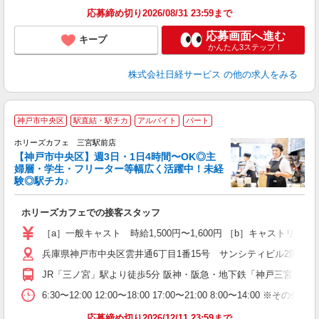
応募締め切り2026/08/31 23:59まで
応募画面へ進む
キープ
かんたん3ステップ！
株式会社日経サービス
の他の求人をみる
神戸市中央区
駅直結・駅チカ
アルバイト
パート
ホリーズカフェ 三宮駅前店
【神戸市中央区】週3日・1日4時間〜OK◎主
婦層・学生・フリーター等幅広く活躍中！未経
験◎駅チカ♪
と
ホリーズカフェでの接客スタッフ
昇
駅
［a］一般キャスト 時給1,500円〜1,600円 ［b］キャストリー
貸
兵庫県神戸市中央区雲井通6丁目1番15号 サンシティビル2階 三
JR「三ノ宮」駅より徒歩5分 阪神・阪急・地下鉄「神戸三宮」駅
6:30〜12:00 12:00〜18:00 17:00〜21:00 8:00〜
応募締め切り2026/12/11 23:59まで