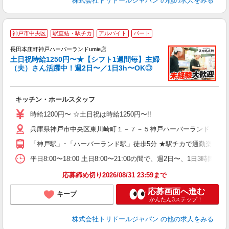
株式会社トリドールジャパン
の他の求人をみる
神戸市中央区
駅直結・駅チカ
アルバイト
パート
長田本庄軒神戸ハーバーランドumie店
土日祝時給1250円〜★【シフト1週間毎】主婦
（夫）さん活躍中！週2日〜／1日3h〜OK◎
大
キッチン・ホールスタッフ
入
験
時給1200円〜 ☆土日祝は時給1250円〜!!
ー
兵庫県神戸市中央区東川崎町１－７－５神戸ハーバーランドｕｍ
代
あ
「神戸駅」･「ハーバーランド駅」徒歩5分 ★駅チカで通勤楽々！
社
平
平日8:00〜18:00 土日8:00〜21:00の間で、週2日〜
煙
応募締め切り2026/08/31 23:59まで
応募画面へ進む
キープ
かんたん3ステップ！
株式会社トリドールジャパン
の他の求人をみる