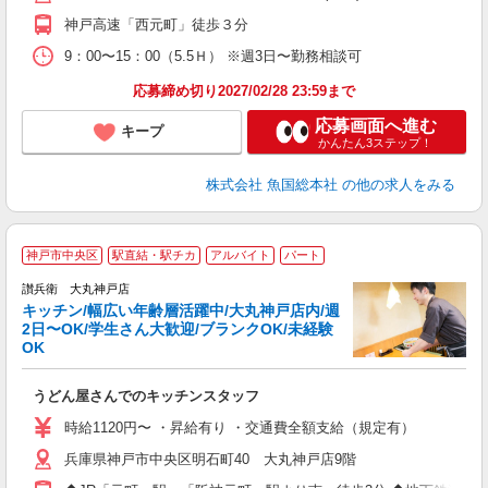
神戸高速「西元町」徒歩３分
9：00〜15：00（5.5Ｈ） ※週3日〜勤務相談可
応募締め切り2027/02/28 23:59まで
応募画面へ進む
キープ
かんたん3ステップ！
株式会社 魚国総本社
の他の求人をみる
★
神戸市中央区
駅直結・駅チカ
アルバイト
パート
讃兵衛 大丸神戸店
キッチン/幅広い年齢層活躍中/大丸神戸店内/週
2日〜OK/学生さん大歓迎/ブランクOK/未経験
Ｏ
OK
け
未
うどん屋さんでのキッチンスタッフ
性
ル
時給1120円〜 ・昇給有り ・交通費全額支給（規定有）
由
兵庫県神戸市中央区明石町40 大丸神戸店9階
貸