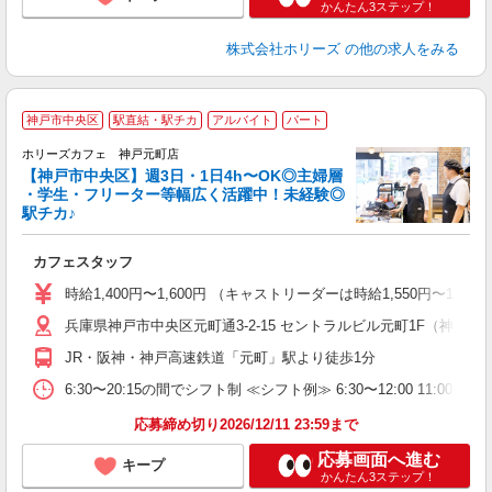
かんたん3ステップ！
株式会社ホリーズ
の他の求人をみる
神戸市中央区
駅直結・駅チカ
アルバイト
パート
ホリーズカフェ 神戸元町店
【神戸市中央区】週3日・1日4h〜OK◎主婦層
・学生・フリーター等幅広く活躍中！未経験◎
駅チカ♪
と
カフェスタッフ
昇
結
時給1,400円〜1,600円 （キャストリーダーは時給1,550円〜1
兵庫県神戸市中央区元町通3-2-15 セントラルビル元町1F（神戸元
JR・阪神・神戸高速鉄道「元町」駅より徒歩1分
6:30〜20:15の間でシフト制 ≪シフト例≫ 6:30〜12:00 11:
応募締め切り2026/12/11 23:59まで
応募画面へ進む
キープ
かんたん3ステップ！