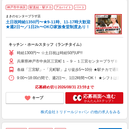
神戸市中央区
駅直結・駅チカ
アルバイト
パート
まきのセンタープラザ店
土日祝時給1350円〜★9-11時、11-17時大歓迎
★週2日〜／1日2h〜OK◎家族食堂制度あり！
大
キッチン・ホールスタッフ（ランチタイム）
入
者
時給1300円〜 ☆土日祝は時給50円UP!!
不
兵庫県神戸市中央区三宮町１－９－１三宮センタープラザＢ１Ｆ
中
り
各線「三宮駅」･「元町駅」より徒歩5〜10分 ★駅チカで通勤楽
勤
務
9:00〜18:00の間で、週2日〜、1日2時間〜OK！ ★シ
チ
応募締め切り2026/08/31 23:59まで
応募画面へ進む
キープ
かんたん3ステップ！
株式会社トリドールジャパン
の他の求人をみる