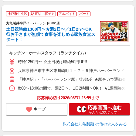
神戸市中央区
駅直結・駅チカ
アルバイト
パート
丸亀製麺神戸ハーバーランドumie店
土日祝時給1300円〜★週2日〜／1日2h〜OK
◎お子さまが無償で食事を楽しめる家族食堂ス
タート！
ル
キッチン・ホールスタッフ（ランチタイム）
入
者
時給1250円〜 ☆土日祝は時給50円UP!!
不
兵庫県神戸市中央区東川崎町１－７－５神戸ハーバーランドｕｍ
中
り
「神戸駅」･「ハーバーランド駅」徒歩5分 ★駅チカで通勤楽々！
勤
務
8:00〜18:00の間で、週2日〜、1日2時間〜OK！ ★1
チ
応募締め切り2026/08/31 23:59まで
応募画面へ進む
キープ
かんたん3ステップ！
株式会社丸亀製麺
の他の求人をみる