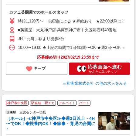
入
カフェ英國屋でのホールスタッフ
迎
リ
時給1,120円〜 ※経験による ★昇給あり ★22:00以降は25％
日
■英國屋 大丸神戸店 兵庫県神戸市中央区明石町40番地
自
会
JR「元町」駅より徒歩8分
り
10:00〜19:00 ★上記の時間で1日4時間〜OK ★週3日〜OK 
応募締め切り2027/02/19 23:59まで
応募画面へ進む
キープ
かんたん3ステップ！
三和実業株式会社
の他の求人をみる
人
神戸市中央区
駅直結・駅チカ
アルバイト
パート
上
英國屋 三宮センター街店
［ホール］≪神戸市中央区≫◆週3日以上・4H
て
〜でOK！◆扶養内OK！◆家事・育児の合間に
♪