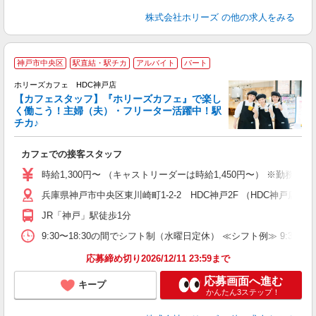
株式会社ホリーズ
の他の求人をみる
神戸市中央区
駅直結・駅チカ
アルバイト
パート
ホリーズカフェ HDC神戸店
【カフェスタッフ】『ホリーズカフェ』で楽し
く働こう！主婦（夫）・フリーター活躍中！駅
チカ♪
か
カフェでの接客スタッフ
ト
時給1,300円〜 （キャストリーダーは時給1,450円〜） ※勤
兵庫県神戸市中央区東川崎町1-2-2 HDC神戸2F （HDC神戸店）
JR「神戸」駅徒歩1分
9:30〜18:30の間でシフト制（水曜日定休） ≪シフト例≫ 9:30〜
応募締め切り2026/12/11 23:59まで
応募画面へ進む
キープ
かんたん3ステップ！