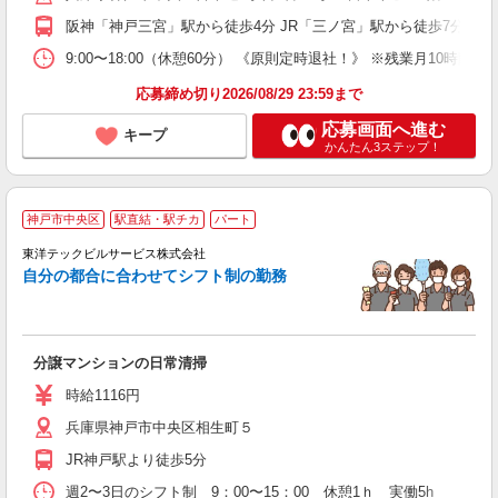
制
阪神「神戸三宮」駅から徒歩4分 JR「三ノ宮」駅から徒歩7分
9:00〜18:00（休憩60分） 《原則定時退社！》 ※残業月10時間
応募締め切り2026/08/29 23:59まで
応募画面へ進む
キープ
かんたん3ステップ！
神戸市中央区
駅直結・駅チカ
パート
未
シ
東洋テックビルサービス株式会社
給
自分の都合に合わせてシフト制の勤務
分譲マンションの日常清掃
時給1116円
兵庫県神戸市中央区相生町５
JR神戸駅より徒歩5分
週2〜3日のシフト制 9：00〜15：00 休憩1ｈ 実働5h