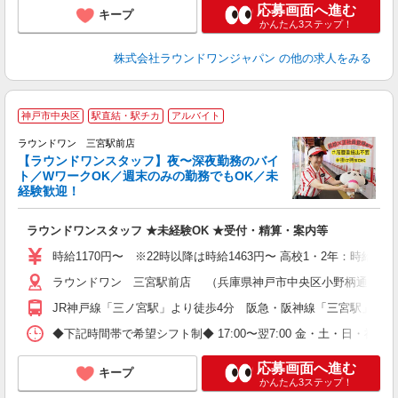
応募画面へ進む
キープ
かんたん3ステップ！
株式会社ラウンドワンジャパン
の他の求人をみる
神戸市中央区
駅直結・駅チカ
アルバイト
ラウンドワン 三宮駅前店
【ラウンドワンスタッフ】夜〜深夜勤務のバイ
や
ト／WワークOK／週末のみの勤務でもOK／未
経験歓迎！
柔
大
ラウンドワンスタッフ ★未経験OK ★受付・精算・案内等
駅
時給1170円〜 ※22時以降は時給1463円〜 高校1・2年：時給112
ラウンドワン 三宮駅前店 （兵庫県神戸市中央区小野柄通6-1-1
JR神戸線「三ノ宮駅」より徒歩4分 阪急・阪神線「三宮駅」より
◆下記時間帯で希望シフト制◆ 17:00〜翌7:00 金・土・日
応募画面へ進む
キープ
かんたん3ステップ！