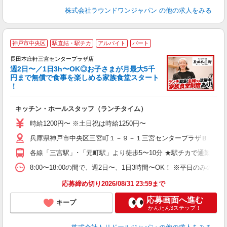
株式会社ラウンドワンジャパン
の他の求人をみる
神戸市中央区
駅直結・駅チカ
アルバイト
パート
長田本庄軒三宮センタープラザ店
週2日〜／1日3h〜OK◎お子さまが月最大5千
円まで無償で食事を楽しめる家族食堂スタート
！
大
キッチン・ホールスタッフ（ランチタイム）
入
験
時給1200円〜 ※土日祝は時給1250円〜
ー
兵庫県神戸市中央区三宮町１－９－１三宮センタープラザＢ１Ｆ
代
あ
各線「三宮駅」･「元町駅」より徒歩5〜10分 ★駅チカで通勤楽
社
平
8:00〜18:00の間で、週2日〜、1日3時間〜OK！ ※平日の
の
応募締め切り2026/08/31 23:59まで
応募画面へ進む
キープ
かんたん3ステップ！