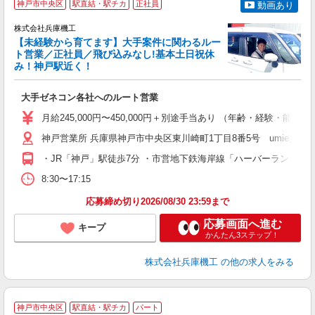
神戸市中央区
駅直結・駅チカ
正社員
動画あり
株式会社兵庫機工
【未経験から育てます】大手案件に関わるルー
ト営業／正社員／飛び込みなし!基本土日祝休
み！神戸駅近く！
段
大手ゼネコン各社へのルート営業
入
格
月給245,000円〜450,000円＋別途手当あり （年齢・経験・
朝
神戸営業所 兵庫県神戸市中央区東川崎町1丁目8番5号 umie立体駐
あ
・JR「神戸」駅徒歩7分 ・市営地下鉄海岸線「ハーバーランド」
8:30〜17:15
応募締め切り2026/08/30 23:59まで
応募画面へ進む
キープ
かんたん3ステップ！
株式会社兵庫機工
の他の求人をみる
神戸市中央区
駅直結・駅チカ
パート