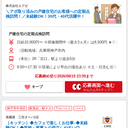
株式会社エグゼ
＼アポ取り済みの戸建住宅のお客様への定期点
検訪問！／未経験OK！30代・40代活躍中！
り
戸建住宅の定期点検訪問
入
格
日給10,000円〜 ※研修期間中（最大3ヵ月）は8,500円 ★月収例：2
〈活動地域〉兵庫県神戸市内
（本社）JR「京口」駅より徒歩5分
9:00〜17:30 ※現場により早出の場合あり ※土・日含む週
応募締め切り2026/08/19 23:59まで
応募画面へ進む
キープ
かんたん3ステップ！
神戸市中央区
駅直結・駅チカ
アルバイト
パート
や
英國屋 三宮オーパ2店
［キッチン］◆カフェで楽しくお仕事♪◆未経
験OK！◆学校・家事との両立しやすい◎