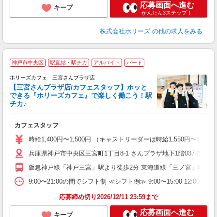
応募画面へ進む
キープ
かんたん3ステップ！
株式会社ホリーズ
の他の求人をみる
神戸市中央区
駅直結・駅チカ
アルバイト
パート
ホリーズカフェ 三宮さんプラザ店
応
【三宮さんプラザ店/カフェスタッフ】ホッと
く
できる『ホリーズカフェ』で楽しく働こう！駅
市
チカ♪
ヒ
カフェスタッフ
昇
チ
時給1,400円〜1,500円 （キャストリーダーは時給1,550円〜
兵庫県神戸市中央区三宮町1丁目8-1 さんプラザ地下1階037-2号
阪急神戸線「神戸三宮」駅より徒歩2分 東海道線「三ノ宮」駅より
9:00〜21:00の間でシフト制 ≪シフト例≫ 9:00〜15:00 12:
応募締め切り2026/12/11 23:59まで
応募画面へ進む
キープ