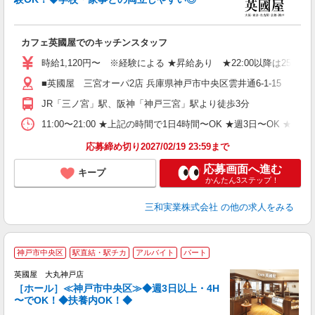
し
カフェ英國屋でのキッチンスタッフ
入
迎
時給1,120円〜 ※経験による ★昇給あり ★22:00以降は25％
リ
■英國屋 三宮オーパ2店 兵庫県神戸市中央区雲井通6-1-15
日
自
JR「三ノ宮」駅、阪神「神戸三宮」駅より徒歩3分
会
り
11:00〜21:00 ★上記の時間で1日4時間〜OK ★週3日〜OK 
応募締め切り2027/02/19 23:59まで
応募画面へ進む
キープ
かんたん3ステップ！
三和実業株式会社
の他の求人をみる
人
神戸市中央区
駅直結・駅チカ
アルバイト
パート
上
英國屋 大丸神戸店
［ホール］≪神戸市中央区≫◆週3日以上・4H
て
〜でOK！◆扶養内OK！◆