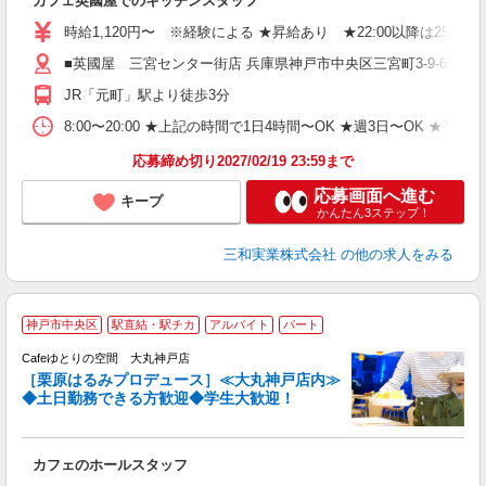
カフェ英國屋でのキッチンスタッフ
入
迎
時給1,120円〜 ※経験による ★昇給あり ★22:00以降は25％
リ
■英國屋 三宮センター街店 兵庫県神戸市中央区三宮町3-9-6
日
自
JR「元町」駅より徒歩3分
会
り
8:00〜20:00 ★上記の時間で1日4時間〜OK ★週3日〜OK 
応募締め切り2027/02/19 23:59まで
応募画面へ進む
キープ
かんたん3ステップ！
三和実業株式会社
の他の求人をみる
2
神戸市中央区
駅直結・駅チカ
アルバイト
パート
Cafeゆとりの空間 大丸神戸店
［栗原はるみプロデュース］≪大丸神戸店内≫
◆土日勤務できる方歓迎◆学生大歓迎！
場
未
性
カフェのホールスタッフ
ル