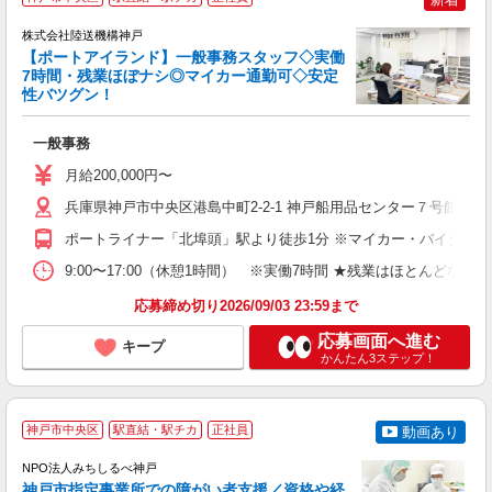
株式会社陸送機構神戸
【ポートアイランド】一般事務スタッフ◇実働
7時間・残業ほぼナシ◎マイカー通勤可◇安定
性バツグン！
た
入
一般事務
ス
K
月給200,000円〜
兵庫県神戸市中央区港島中町2-2-1 神戸船用品センター７号館3F
ポートライナー「北埠頭」駅より徒歩1分 ※マイカー・バイク通勤
9:00〜17:00（休憩1時間） ※実働7時間 ★残業はほとんどなし
応募締め切り2026/09/03 23:59まで
応募画面へ進む
キープ
かんたん3ステップ！
神戸市中央区
駅直結・駅チカ
正社員
動画あり
NPO法人みちしるべ神戸
神戸市指定事業所での障がい者支援／資格や経