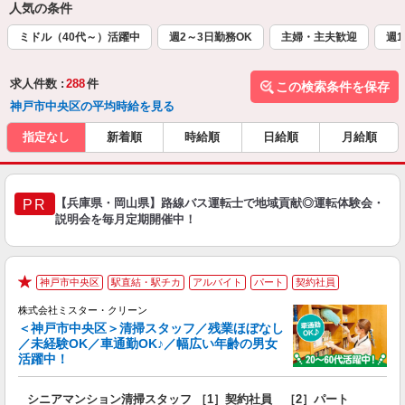
人気の条件
ミドル（40代～）活躍中
週2～3日勤務OK
主婦・主夫歓迎
週1
求人件数 :
288
件
この検索条件を保存
神戸市中央区の平均時給を見る
指定なし
新着順
時給順
日給順
月給順
【兵庫県・岡山県】路線バス運転士で地域貢献◎運転体験会・
PR
説明会を毎月定期開催中！
神戸市中央区
駅直結・駅チカ
アルバイト
パート
契約社員
★
株式会社ミスター・クリーン
＜神戸市中央区＞清掃スタッフ／残業ほぼなし
―
／未経験OK／車通勤OK♪／幅広い年齢の男女
活躍中！
間
シニアマンション清掃スタッフ ［1］契約社員 ［2］パート
入