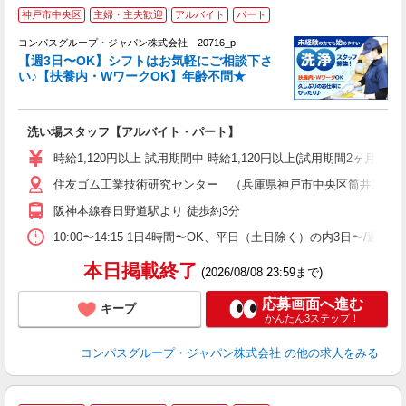
神戸市中央区
主婦・主夫歓迎
アルバイト
パート
コンパスグループ・ジャパン株式会社 20716_p
く
【週3日〜OK】シフトはお気軽にご相談下さ
い♪【扶養内・WワークOK】年齢不問★
大
洗い場スタッフ【アルバイト・パート】
入
歓
時給1,120円以上 試用期間中 時給1,120円以上(試用期間2ヶ月
～
住友ゴム工業技術研究センター （兵庫県神戸市中央区筒井2-1-1
用
務
阪神本線春日野道駅より 徒歩約3分
昼
10:00〜14:15 1日4時間〜OK、平日（土日除く）の内3日〜/週
本日掲載終了
(2026/08/08 23:59まで)
応募画面へ進む
キープ
かんたん3ステップ！
コンパスグループ・ジャパン株式会社
の他の求人をみる