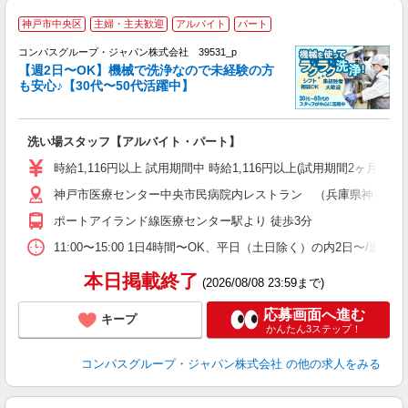
神戸市中央区
主婦・主夫歓迎
アルバイト
パート
コンパスグループ・ジャパン株式会社 39531_p
く
【週2日〜OK】機械で洗浄なので未経験の方
も安心♪【30代〜50代活躍中】
大
洗い場スタッフ【アルバイト・パート】
入
歓
時給1,116円以上 試用期間中 時給1,116円以上(試用期間2ヶ月
～
神戸市医療センター中央市民病院内レストラン （兵庫県神戸市中央区
用
務
ポートアイランド線医療センター駅より 徒歩3分
昼
11:00〜15:00 1日4時間〜OK、平日（土日除く）の内2日〜/週
本日掲載終了
(2026/08/08 23:59まで)
応募画面へ進む
キープ
かんたん3ステップ！
コンパスグループ・ジャパン株式会社
の他の求人をみる