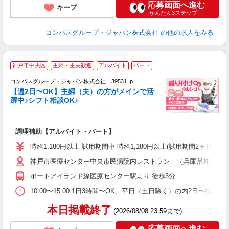
応募画面へ進む
キープ
かんたん3ステップ！
コンパスグループ・ジャパン株式会社
の他の求人をみる
神戸市中央区
主婦・主夫歓迎
アルバイト
パート
コンパスグループ・ジャパン株式会社 39531_p
く
【週2日〜OK】主婦（夫）の方がメインで活
躍中♪シフト相談OK♪
大
調理補助【アルバイト・パート】
入
歓
時給1,180円以上 試用期間中 時給1,180円以上(試用期間2ヶ月
～
神戸市医療センター中央市民病院内レストラン （兵庫県神戸市中央区
用
務
ポートアイランド線医療センター駅より 徒歩3分
土
10:00〜15:00 1日3時間〜OK、平日（土日除く）の内2日〜/週
本日掲載終了
(2026/08/08 23:59まで)
応募画面へ進む