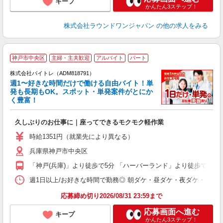
キープ
かんたん3ステップ！
株式会社ラウンドワンジャパン
の他の求人をみる
神戸市中央区
主婦・主夫歓迎
アルバイト
パート
株式会社バイトレ（ADM818791）
週1〜好きな時間だけで働ける自由バイト！単
発も長期もOK。スポット・単発案件がとにか
も
く豊富！
気
久しぶりのお仕事に｜座ってできるモクモク軽作業
即
活
時給1351円（就業先により異なる）
（
兵庫県神戸市中央区
短
K
「神戸(兵庫)」より徒歩で5分 「ハーバーランド」より徒歩で5分
日
髪
週1日以上/お好きな時間で勤務◎ 朝ダケ・昼ダケ・夜ダケ・夜勤など、 ご自
応募締め切り2026/08/31 23:59まで
応募画面へ進む
キープ
かんたん3ステップ！