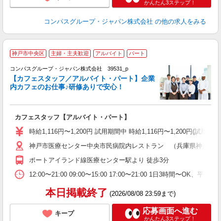
かんたん3ステップ！
コンパスグループ・ジャパン株式会社
の他の求人をみる
神戸市中央区
主婦・主夫歓迎
アルバイト
パート
コンパスグループ・ジャパン株式会社 39531_p
く
【カフェスタッフ／アルバイト・パート】企業
内カフェのお仕事♪研修ありで安心！
大
カフェスタッフ【アルバイト・パート】
入
歓
時給1,116円〜1,200円 試用期間中 時給1,116円〜1,200円
～
神戸市医療センター中央市民病院内レストラン （兵庫県神戸市中央区
用
務
ポートアイランド線医療センター駅より 徒歩3分
深
12:00〜21:00 09:00〜15:00 17:00〜21:00 1日3時間〜
本日掲載終了
(2026/08/08 23:59まで)
応募画面へ進む
キープ
かんたん3ステップ！