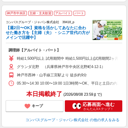
神戸市中央区
主婦・主夫歓迎
アルバイト
パート
コンパスグループ・ジャパン株式会社 39418_p
く
【週2日〜OK】資格を活かしてあなたに合わ
せた働き方を【主婦（夫）・シニア世代の方が
メインで活躍中】
大
調理師【アルバイト・パート】
入
歓
時給1,500円以上 試用期間中 時給1,500円以上(試用期間2ヶ月
～
グランダ北野 （兵庫県神戸市中央区北野町4-12-1）
用
週
神戸市西神・山手線三宮駅より 徒歩約9分
内
事
05:30〜14:30 10:00〜19:00 1日3時間〜OK、平日と土日の内
本日掲載終了
(2026/08/08 23:59まで)
応募画面へ進む
キープ
かんたん3ステップ！
コンパスグループ・ジャパン株式会社
の他の求人をみる