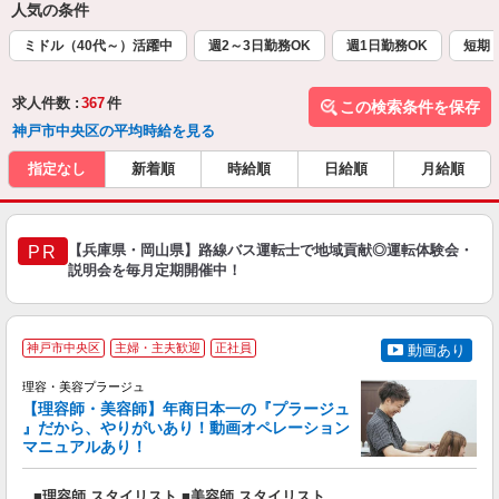
人気の条件
ミドル（40代～）活躍中
週2～3日勤務OK
週1日勤務OK
短期
求人件数 :
367
件
この検索条件を保存
神戸市中央区の平均時給を見る
指定なし
新着順
時給順
日給順
月給順
【兵庫県・岡山県】路線バス運転士で地域貢献◎運転体験会・
PR
説明会を毎月定期開催中！
神戸市中央区
主婦・主夫歓迎
正社員
動画あり
理容・美容プラージュ
【理容師・美容師】年商日本一の『プラージュ
』だから、やりがいあり！動画オペレーション
マニュアルあり！
ン
■理容師 スタイリスト ■美容師 スタイリスト
入