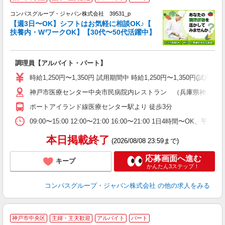
コンパスグループ・ジャパン株式会社 39531_p
く
【週3日〜OK】シフトはお気軽に相談OK♪【
扶養内・WワークOK】【30代〜50代活躍中】
大
調理員【アルバイト・パート】
入
歓
時給1,250円〜1,350円 試用期間中 時給1,250円〜1,350円
～
神戸市医療センター中央市民病院内レストラン （兵庫県神戸市中央区
用
退
ポートアイランド線医療センター駅より 徒歩3分
W
09:00〜15:00 12:00〜21:00 16:00〜21:00 1日4時間〜
本日掲載終了
(2026/08/08 23:59まで)
応募画面へ進む
キープ
かんたん3ステップ！
コンパスグループ・ジャパン株式会社
の他の求人をみる
神戸市中央区
主婦・主夫歓迎
アルバイト
パート