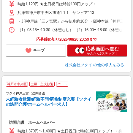
り
時給1,120円 ★土日祝日は時給100円アップ！
リ
兵庫県神戸市中央区旭通1-1-1 サンピア113
ー
O
・JR神戸線「三ノ宮駅」から徒歩約10分 ・阪神本線「神戸三宮
な
（1）08:15〜10:30（休憩なし） （2）16:00〜18:00
髪
応募締め切り2026/08/20 23:59まで
応募画面へ進む
キープ
かんたん3ステップ！
株式会社ツクイ
の他の求人をみる
神戸市中央区
主婦・主夫歓迎
パート
ツクイ神戸三宮（訪問介護）
未経験者歓迎/経験不問/研修制度充実【ツクイ
の訪問介護/ホームヘルパー求人】
各
訪問介護 ホームヘルパー
入
り
時給1,370円〜1,400円 ★土日祝日は時給100円アップ！ ・身体