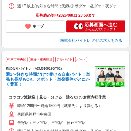
髪
週1日以上/お好きな時間で勤務◎ 朝ダケ・昼ダケ・夜ダケ・夜勤など、 ご自
応募締め切り2026/08/31 23:59まで
応募画面へ進む
キープ
かんたん3ステップ！
株式会社バイトレ
の他の求人をみる
神戸市中央区
主婦・主夫歓迎
アルバイト
パート
株式会社バイトレ（ADM810919GT02）
週1〜好きな時間だけで働ける自由バイト！単
発も長期もOK。スポット・単発案件がとにか
も
く豊富！
気
コツコツ派歓迎｜見る・分ける・貼るだけ♪倉庫内軽作業
即
活
時給1299円〜時給1500円（就業先により異なる）
（
兵庫県神戸市中央区
短
K
最寄駅：三ノ宮駅、三宮駅、神戸三宮駅
日
髪