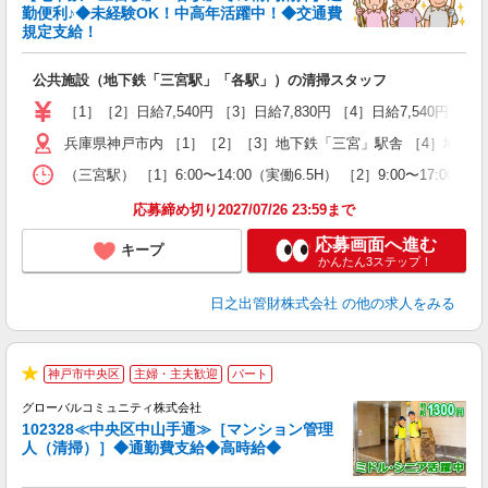
鉄
勤便利♪◆未経験OK！中高年活躍中！◆交通費
く
規定支給！
入
夫
公共施設（地下鉄「三宮駅」「各駅」）の清掃スタッフ
中
会
［1］［2］日給7,540円 ［3］日給7,830円 ［4］日給7,540円
兵庫県神戸市内 ［1］［2］［3］地下鉄「三宮」駅舎 ［4］地下
（三宮駅） ［1］6:00〜14:00（実働6.5H） ［2］9:00〜17:0
応募締め切り2027/07/26 23:59まで
応募画面へ進む
キープ
かんたん3ステップ！
日之出管財株式会社
の他の求人をみる
神戸市中央区
主婦・主夫歓迎
パート
★
グローバルコミュニティ株式会社
102328≪中央区中山手通≫［マンション管理
人（清掃）］◆通勤費支給◆高時給◆
ご
0