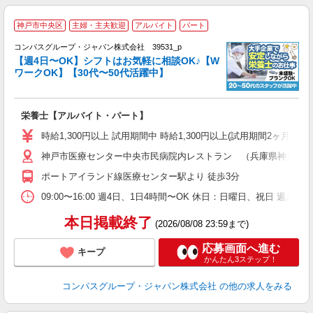
神戸市中央区
主婦・主夫歓迎
アルバイト
パート
コンパスグループ・ジャパン株式会社 39531_p
く
【週4日〜OK】シフトはお気軽に相談OK♪【W
ワークOK】【30代〜50代活躍中】
大
栄養士【アルバイト・パート】
入
歓
時給1,300円以上 試用期間中 時給1,300円以上(試用期間2ヶ月
～
神戸市医療センター中央市民病院内レストラン （兵庫県神戸市中央区
用
1
ポートアイランド線医療センター駅より 徒歩3分
昼
助
09:00〜16:00 週4日、1日4時間〜OK 休日：日曜日、祝日 週あ
本日掲載終了
(2026/08/08 23:59まで)
応募画面へ進む
キープ
かんたん3ステップ！
コンパスグループ・ジャパン株式会社
の他の求人をみる