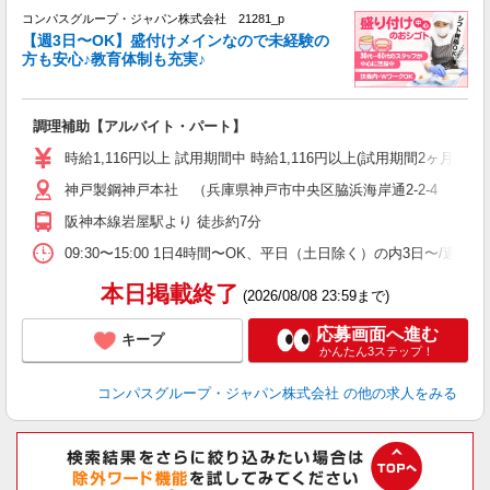
コンパスグループ・ジャパン株式会社 21281_p
く
【週3日〜OK】盛付けメインなので未経験の
方も安心♪教育体制も充実♪
大
調理補助【アルバイト・パート】
入
歓
時給1,116円以上 試用期間中 時給1,116円以上(試用期間2ヶ月
～
神戸製鋼神戸本社 （兵庫県神戸市中央区脇浜海岸通2-2-4 5階
用
務
阪神本線岩屋駅より 徒歩約7分
早
09:30〜15:00 1日4時間〜OK、平日（土日除く）の内3日〜
本日掲載終了
(2026/08/08 23:59まで)
応募画面へ進む
キープ
かんたん3ステップ！
コンパスグループ・ジャパン株式会社
の他の求人をみる