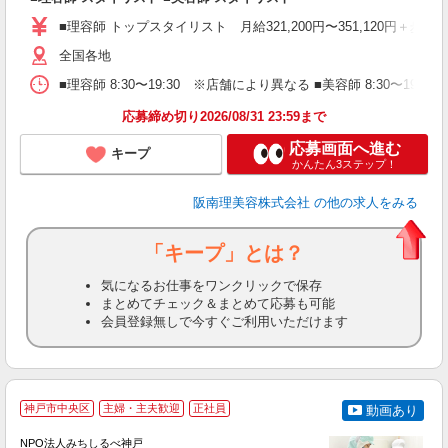
資
■理容師 トップスタイリスト 月給321,200円〜351,120円＋歩合
ブ
自
全国各地
ク
■理容師 8:30〜19:30 ※店舗により異なる ■美容師 8:30〜19
ン
応募締め切り2026/08/31 23:59まで
登
応募画面へ進む
キープ
かんたん3ステップ！
阪南理美容株式会社
の他の求人をみる
「キープ」とは？
気になるお仕事をワンクリックで保存
まとめてチェック＆まとめて応募も可能
会員登録無しで今すぐご利用いただけます
神戸市中央区
主婦・主夫歓迎
正社員
動画あり
NPO法人みちしるべ神戸