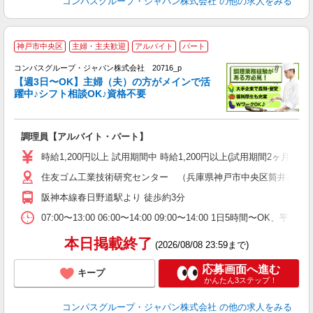
コンパスグループ・ジャパン株式会社
の他の求人をみる
神戸市中央区
主婦・主夫歓迎
アルバイト
パート
コンパスグループ・ジャパン株式会社 20716_p
く
【週3日〜OK】主婦（夫）の方がメインで活
躍中♪シフト相談OK♪資格不要
大
調理員【アルバイト・パート】
入
歓
時給1,200円以上 試用期間中 時給1,200円以上(試用期間2ヶ月
～
住友ゴム工業技術研究センター （兵庫県神戸市中央区筒井2-1-1
用
退
阪神本線春日野道駅より 徒歩約3分
事
07:00〜13:00 06:00〜14:00 09:00〜14:00 1日5時間〜
本日掲載終了
(2026/08/08 23:59まで)
応募画面へ進む
キープ
かんたん3ステップ！
コンパスグループ・ジャパン株式会社
の他の求人をみる