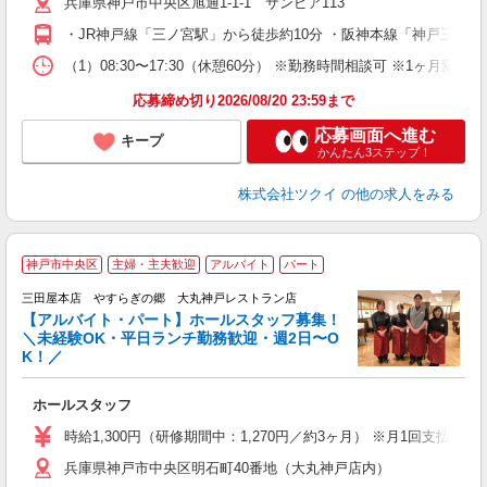
兵庫県神戸市中央区旭通1-1-1 サンピア113
ー
O
・JR神戸線「三ノ宮駅」から徒歩約10分 ・阪神本線「神戸三宮
な
（1）08:30〜17:30（休憩60分） ※勤務時間相談可 ※1ヶ月
髪
応募締め切り2026/08/20 23:59まで
応募画面へ進む
キープ
かんたん3ステップ！
株式会社ツクイ
の他の求人をみる
◆
神戸市中央区
主婦・主夫歓迎
アルバイト
パート
三田屋本店 やすらぎの郷 大丸神戸レストラン店
た
【アルバイト・パート】ホールスタッフ募集！
入
＼未経験OK・平日ランチ勤務歓迎・週2日〜O
歓
K！／
K
土
ホールスタッフ
h
時給1,300円（研修期間中：1,270円／約3ヶ月） ※月1回支払い
兵庫県神戸市中央区明石町40番地（大丸神戸店内）