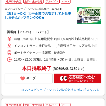
神戸市中央区
主婦・主夫歓迎
アルバイト
パート
コンパスグループ・ジャパン株式会社 21763_p
く
【週3日〜OK】大手企業での安定してお仕事
しませんか♪ブランクOK★
大
調理師【アルバイト・パート】
入
歓
時給1,800円以上 試用期間中 時給1,800円以上(試用期間2ヶ月
～
インコントラーレ神戸港島 （兵庫県神戸市中央区港島中町７丁
用
O
ポートライナー／中埠頭駅 徒歩3分
方
助
15:00〜22:00 週3日、1日4時間〜OK 休日：土曜日、日曜日、
本日掲載終了
(2026/08/08 23:59まで)
応募画面へ進む
キープ
かんたん3ステップ！
コンパスグループ・ジャパン株式会社
の他の求人をみる
神戸市中央区
主婦・主夫歓迎
アルバイト
パート