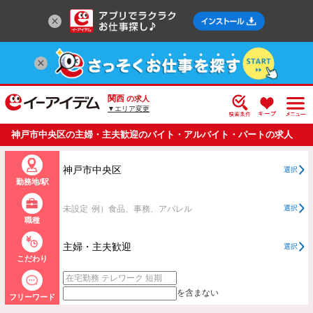
関西
の求人
▼エリア変更
神戸市中央区の主婦・主夫歓迎のバイト・アルバイト・パートの求人
情報一覧
神戸市中央区
選択
勤務地/駅
未設定
例）食品、事務、アパレル
選択
職種
主婦・主夫歓迎
選択
こだわり
を含まない
フリーワード