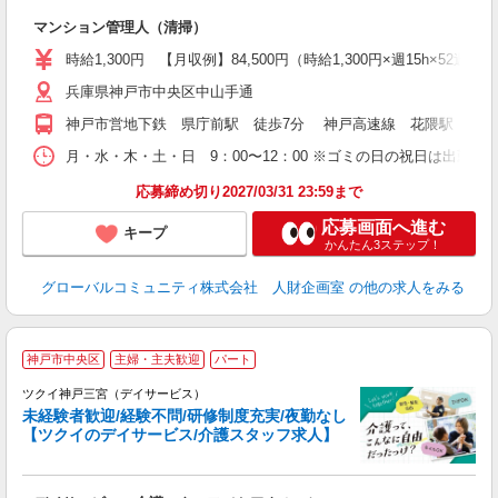
す
マンション管理人（清掃）
入
歴
時給1,300円 【月収例】84,500円（時給1,300円×週15h×52週/
（
兵庫県神戸市中央区中山手通
給
神戸市営地下鉄 県庁前駅 徒歩7分 神戸高速線 花隈駅 徒歩
月・水・木・土・日 9：00〜12：00 ※ゴミの日の祝日は出勤
応募締め切り2027/03/31 23:59まで
応募画面へ進む
キープ
かんたん3ステップ！
グローバルコミュニティ株式会社 人財企画室
の他の求人をみる
神戸市中央区
主婦・主夫歓迎
パート
ツクイ神戸三宮（デイサービス）
未経験者歓迎/経験不問/研修制度充実/夜勤なし
【ツクイのデイサービス/介護スタッフ求人】
各