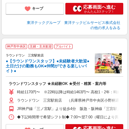
応募画面へ進む
キープ
かんたん3ステップ！
東洋テックグループ 東洋テックビルサービス株式会社
の他の求人をみる
■
神戸市中央区
主婦・主夫歓迎
アルバイト
レ
ラウンドワン 三宮駅前店
●【ラウンドワンスタッフ】●未経験者大歓迎●
土日だけの勤務もOK●仲間ができる楽しいバ
は
イト●
高
～
ラウンドワンスタッフ ★未経験OK ★受付・精算・案内等
禁
割
時給1170円〜 ※22時以降は時給1463円〜 高校1・2年：時給112
ラウンドワン 三宮駅前店 （兵庫県神戸市中央区小野柄通6-1-1
JR神戸線「三ノ宮駅」より徒歩4分 阪急・阪神線「三宮駅」より
◆下記時間帯で希望シフト制◆ 7:00〜翌7:00（曜日により異なる） 
応募画面へ進む