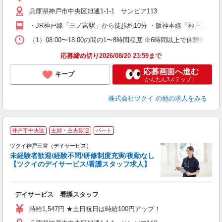
リ
兵庫県神戸市中央区旭通1-1-1 サンピア113
ー
O
・JR神戸線「三ノ宮駅」から徒歩約10分 ・阪神本線「神戸三宮
な
（1）08:00〜18:00の間の1〜8時間程度 ※6時間以上で休憩60
髪
応募締め切り2026/08/20 23:59まで
応募画面へ進む
キープ
かんたん3ステップ！
株式会社ツクイ
の他の求人をみる
神戸市中央区
主婦・主夫歓迎
パート
ツクイ神戸三宮（デイサービス）
未経験者歓迎/経験不問/研修制度充実/夜勤なし
【ツクイのデイサービス/看護スタッフ求人】
各
デイサービス 看護スタッフ
入
り
時給1,547円 ★土日祝日は時給100円アップ！
リ