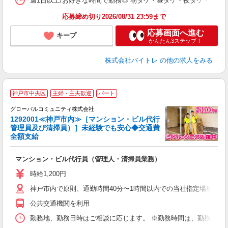
週1日以上/お好きな時間で勤務◎ 朝ダケ・昼ダケ・夜ダケ・夜勤など、 ご自
応募締め切り2026/08/31 23:59まで
応募画面へ進む
キープ
かんたん3ステップ！
株式会社バイトレ
の他の求人をみる
神戸市中央区
主婦・主夫歓迎
パート
グローバルコミュニティ株式会社
1292001≪神戸市内≫［マンション・ビル代行
管理員及び清掃員）］未経験でも安心◆交通費
お
全額支給
後
マンション・ビル代行員（管理人・清掃員業務）
入
歴
時給1,200円
（
神戸市内で原則、通勤時間40分〜1時間以内での当社指定場所
残
公共交通機関を利用
勤務地、勤務日時はご相談に応じます。 ※勤務時間は、勤務物件に