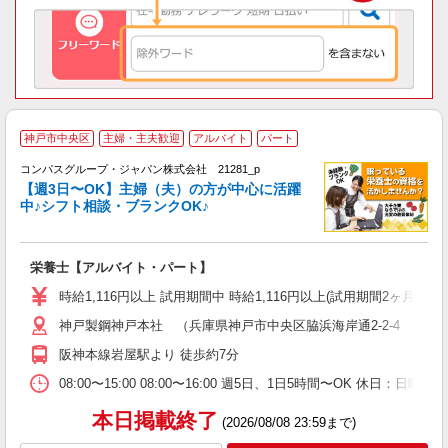
神戸市中央区
主婦・主夫歓迎
アルバイト
パート
コンパスグループ・ジャパン株式会社 21281_p
く
【週3日〜OK】主婦（夫）の方が中心に活躍
中♪シフト相談・ブランクOK♪
大
栄養士【アルバイト・パート】
入
歓
時給1,116円以上 試用期間中 時給1,116円以上(試用期間2ヶ月
～
神戸製鋼神戸本社 （兵庫県神戸市中央区脇浜海岸通2-2-4 5階
用
禁
阪神本線岩屋駅より 徒歩約7分
08:00〜15:00 08:00〜16:00 週5日、1日5時間〜OK 休
本日掲載終了
(2026/08/08 23:59まで)