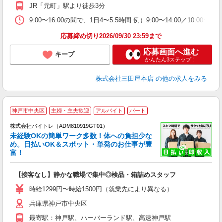
JR「元町」駅より徒歩3分
9:00〜16:00の間で、1日4〜5.5時間 例）9:00〜14:00／10:
応募締め切り2026/09/30 23:59まで
応募画面へ進む
キープ
かんたん3ステップ！
株式会社三田屋本店
の他の求人をみる
神戸市中央区
主婦・主夫歓迎
アルバイト
パート
株式会社バイトレ（ADM810919GT01）
未経験OKの簡単ワーク多数！体への負担少な
め。日払いOK＆スポット・単発のお仕事が豊
富！
ス
ロ
【接客なし】静かな職場で集中◎検品・箱詰めスタッフ
即
活
時給1299円〜時給1500円（就業先により異なる）
（
兵庫県神戸市中央区
短
K
最寄駅：神戸駅、ハーバーランド駅、高速神戸駅
日