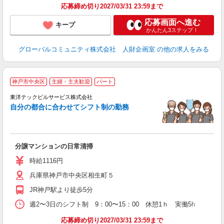
応募締め切り2027/03/31 23:59まで
応募画面へ進む
キープ
かんたん3ステップ！
グローバルコミュニティ株式会社 人財企画室
の他の求人をみる
神戸市中央区
主婦・主夫歓迎
パート
未
シ
東洋テックビルサービス株式会社
給
自分の都合に合わせてシフト制の勤務
分譲マンションの日常清掃
時給1116円
兵庫県神戸市中央区相生町５
JR神戸駅より徒歩5分
週2〜3日のシフト制 9：00〜15：00 休憩1ｈ 実働5h
応募締め切り2027/03/31 23:59まで