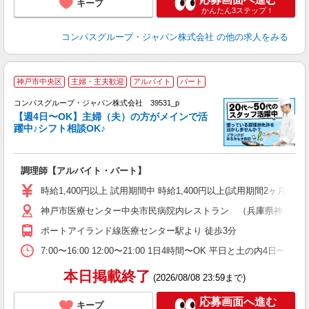
キープ
かんたん3ステップ！
コンパスグループ・ジャパン株式会社
の他の求人をみる
神戸市中央区
主婦・主夫歓迎
アルバイト
パート
コンパスグループ・ジャパン株式会社 39531_p
く
【週4日〜OK】主婦（夫）の方がメインで活
躍中♪シフト相談OK♪
大
調理師【アルバイト・パート】
入
歓
時給1,400円以上 試用期間中 時給1,400円以上(試用期間2ヶ月
～
神戸市医療センター中央市民病院内レストラン （兵庫県神戸市中央区
用
務
ポートアイランド線医療センター駅より 徒歩3分
事
7:00〜16:00 12:00〜21:00 1日4時間〜OK 平日と土の内4日〜
本日掲載終了
(2026/08/08 23:59まで)
応募画面へ進む
キープ