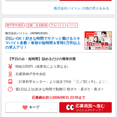
株式会社バイトレ
の他の求人をみる
神戸市中央区
主婦・主夫歓迎
アルバイト
パート
株式会社バイトレ（ADM819109）
く
日払いOK！好きな時間でサクッと働けるスキ
マバイト多数！単発や短時間＆常時1万件以上
☆
の求人アリ！
験
【平日のみ・短時間】詰めるだけの簡単作業
即
活
時給1250円（就業先により異なる）
（
兵庫県神戸市中央区
短
K
「計算科学センター」より徒歩で6分 「三ノ宮(ＪＲ)」より送迎バス
日
髪
週1日以上/お好きな時間で勤務◎ 朝ダケ・昼ダケ・夜ダケ・夜勤など、 ご自
応募締め切り2026/08/31 23:59まで
応募画面へ進む
キープ
かんたん3ステップ！