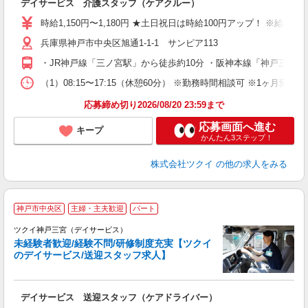
デイサービス 介護スタッフ（ケアクルー）
入
り
時給1,150円〜1,180円 ★土日祝日は時給100円アップ！ ※給
リ
兵庫県神戸市中央区旭通1-1-1 サンピア113
ー
O
・JR神戸線「三ノ宮駅」から徒歩約10分 ・阪神本線「神戸三宮
な
（1）08:15〜17:15（休憩60分） ※勤務時間相談可 ※1ヶ月
髪
応募締め切り2026/08/20 23:59まで
応募画面へ進む
キープ
かんたん3ステップ！
株式会社ツクイ
の他の求人をみる
神戸市中央区
主婦・主夫歓迎
パート
ツクイ神戸三宮（デイサービス）
未経験者歓迎/経験不問/研修制度充実【ツクイ
のデイサービス/送迎スタッフ求人】
各
デイサービス 送迎スタッフ（ケアドライバー）
入