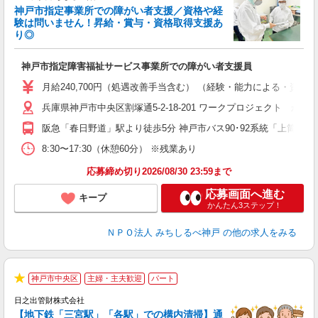
神戸市指定事業所での障がい者支援／資格や経
験は問いません！昇給・賞与・資格取得支援あ
り◎
を
神戸市指定障害福祉サービス事業所での障がい者支援員
職
与
月給240,700円（処遇改善手当含む） （経験・能力による・資格手
駅
（
兵庫県神戸市中央区割塚通5-2-18-201 ワークプロジェクト かす
阪急「春日野道」駅より徒歩5分 神戸市バス90･92系統「上筒井6
8:30〜17:30（休憩60分） ※残業あり
応募締め切り2026/08/30 23:59まで
応募画面へ進む
キープ
かんたん3ステップ！
ＮＰＯ法人 みちしるべ神戸
の他の求人をみる
神戸市中央区
主婦・主夫歓迎
パート
（
★
5
日之出管財株式会社
せ
【地下鉄「三宮駅」「各駅」での構内清掃】通