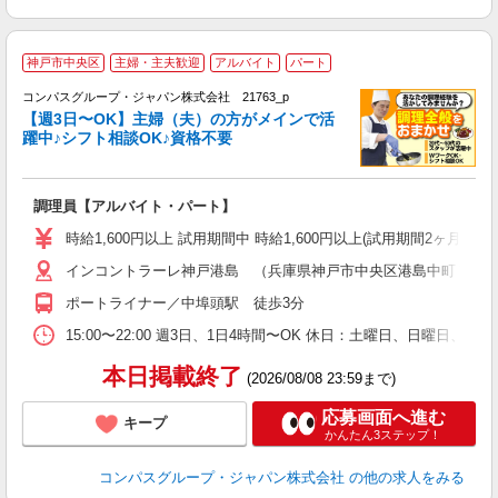
神戸市中央区
主婦・主夫歓迎
アルバイト
パート
コンパスグループ・ジャパン株式会社 21763_p
く
【週3日〜OK】主婦（夫）の方がメインで活
躍中♪シフト相談OK♪資格不要
大
調理員【アルバイト・パート】
入
歓
時給1,600円以上 試用期間中 時給1,600円以上(試用期間2ヶ月
～
インコントラーレ神戸港島 （兵庫県神戸市中央区港島中町７丁
用
週
ポートライナー／中埠頭駅 徒歩3分
タ
い
15:00〜22:00 週3日、1日4時間〜OK 休日：土曜日、日曜日、
本日掲載終了
(2026/08/08 23:59まで)
応募画面へ進む
キープ
かんたん3ステップ！
コンパスグループ・ジャパン株式会社
の他の求人をみる