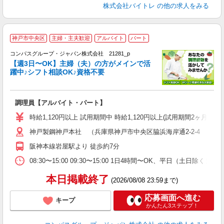
株式会社バイトレ
の他の求人をみる
神戸市中央区
主婦・主夫歓迎
アルバイト
パート
コンパスグループ・ジャパン株式会社 21281_p
く
【週3日〜OK】主婦（夫）の方がメインで活
躍中♪シフト相談OK♪資格不要
大
調理員【アルバイト・パート】
入
歓
時給1,120円以上 試用期間中 時給1,120円以上(試用期間2ヶ月
～
神戸製鋼神戸本社 （兵庫県神戸市中央区脇浜海岸通2-2-4 5階
用
K
阪神本線岩屋駅より 徒歩約7分
み
業
08:30〜15:00 09:30〜15:00 1日4時間〜OK、平日
本日掲載終了
(2026/08/08 23:59まで)
応募画面へ進む
キープ
かんたん3ステップ！