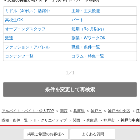
人気の特集からバイト・アルバイト・パートを探す
ミドル（40代～）活躍中
主婦・主夫歓迎
高校生OK
パート
オープニングスタッフ
短期（3ヶ月以内）
派遣
副業・WワークOK
ファッション・アパレル
職種・条件一覧
コンテンツ一覧
コラム・特集一覧
1／1
条件を変更して再検索
アルバイト・バイト・求人TOP
関西
兵庫県
神戸市
神戸市中央区
I
職種・条件一覧
IT・クリエイティブ
関西
兵庫県
神戸市
神戸市中央
掲載ご希望のお客様へ
よくある質問