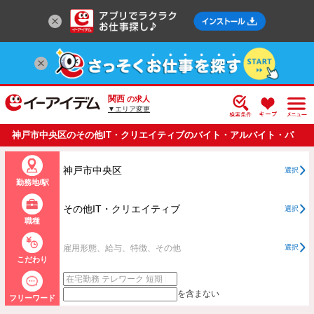
関西
の求人
▼エリア変更
神戸市中央区のその他IT・クリエイティブのバイト・アルバイト・パ
ートの求人情報一覧
神戸市中央区
選択
勤務地/駅
その他IT・クリエイティブ
選択
職種
雇用形態、給与、特徴、その他
選択
こだわり
を含まない
フリーワード