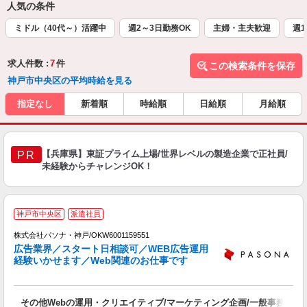
人気の条件
ミドル（40代～）活躍中
週2～3日勤務OK
主婦・主夫歓迎
週1
求人件数 :
7
件
この検索条件を保存
神戸市中央区の平均時給を見る
指定なし
新着順
時給順
日給順
月給順
【兵庫県】東証プライム上場/世界レベルの製造企業で正社員/
PR
未経験からチャレンジOK！
神戸市中央区
派遣社員
株式会社パソナ・神戸/OKW6001159551
広告業界／スタート日相談可／WEB広告運用
経験いかせます／Web関連のお仕事です
談
その他Webの運用・クリエイティブ/マーケティング企画/一般事務
交