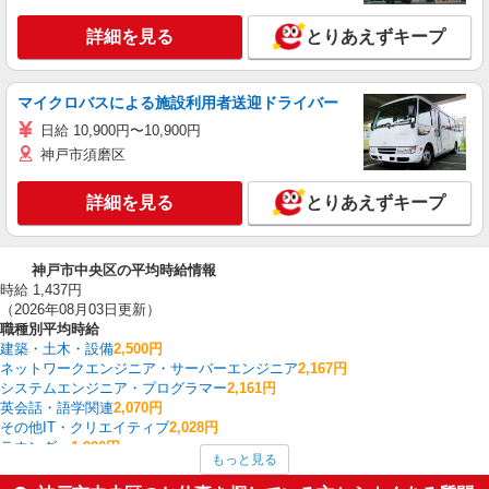
詳細を見る
とりあえずキープ
マイクロバスによる施設利用者送迎ドライバー
日給 10,900円〜10,900円
神戸市須磨区
詳細を見る
とりあえずキープ
神戸市中央区の平均時給情報
時給 1,437円
（2026年08月03日更新）
職種別平均時給
建築・土木・設備
2,500円
ネットワークエンジニア・サーバーエンジニア
2,167円
システムエンジニア・プログラマー
2,161円
英会話・語学関連
2,070円
その他IT・クリエイティブ
2,028円
ラウンダー
1,900円
もっと見る
ヘルプデスク・ユーザーサポート
1,879円
CADオペレーター・積算
1,844円