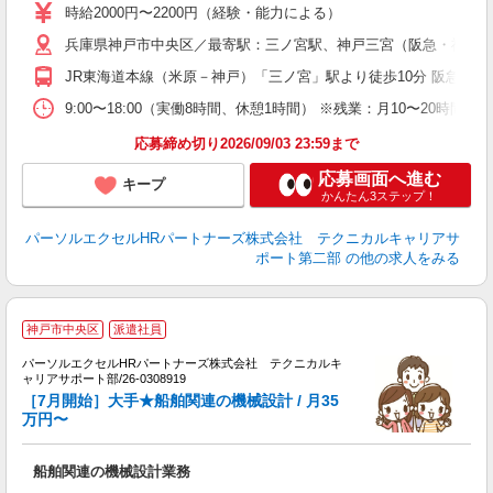
時給2000円〜2200円（経験・能力による）
兵庫県神戸市中央区／最寄駅：三ノ宮駅、神戸三宮（阪急・神戸
JR東海道本線（米原－神戸）「三ノ宮」駅より徒歩10分 阪急神
9:00〜18:00（実働8時間、休憩1時間） ※残業：月10〜20
応募締め切り2026/09/03 23:59まで
応募画面へ進む
キープ
かんたん3ステップ！
パーソルエクセルHRパートナーズ株式会社 テクニカルキャリアサ
ポート第二部
の他の求人をみる
神戸市中央区
派遣社員
械
パーソルエクセルHRパートナーズ株式会社 テクニカルキ
ミ
ャリアサポート部/26-0308919
日
［7月開始］大手★船舶関連の機械設計 / 月35
支
万円〜
船舶関連の機械設計業務