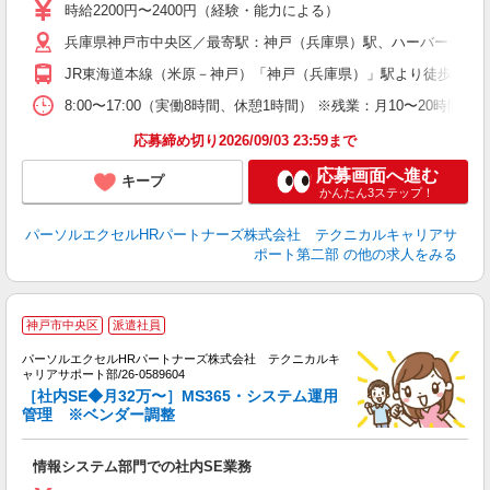
時給2200円〜2400円（経験・能力による）
兵庫県神戸市中央区／最寄駅：神戸（兵庫県）駅、ハーバーラン
JR東海道本線（米原－神戸）「神戸（兵庫県）」駅より徒歩10分
8:00〜17:00（実働8時間、休憩1時間） ※残業：月10〜20
応募締め切り2026/09/03 23:59まで
応募画面へ進む
キープ
かんたん3ステップ！
パーソルエクセルHRパートナーズ株式会社 テクニカルキャリアサ
ポート第二部
の他の求人をみる
時
神戸市中央区
派遣社員
ミ
パーソルエクセルHRパートナーズ株式会社 テクニカルキ
日
ャリアサポート部/26-0589604
支
［社内SE◆月32万〜］MS365・システム運用
管理 ※ベンダー調整
情報システム部門での社内SE業務