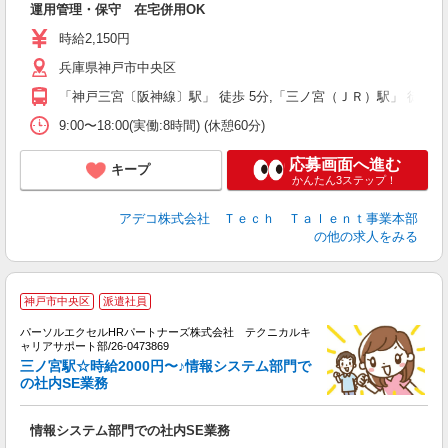
運用管理・保守 在宅併用OK
英
時給2,150円
兵庫県神戸市中央区
「神戸三宮〔阪神線〕駅」 徒歩 5分,「三ノ宮（ＪＲ）駅」 徒歩 8
9:00〜18:00(実働:8時間) (休憩60分)
応募画面へ進む
キープ
かんたん3ステップ！
アデコ株式会社 Ｔｅｃｈ Ｔａｌｅｎｔ事業本部
の他の求人をみる
時
神戸市中央区
派遣社員
ミ
パーソルエクセルHRパートナーズ株式会社 テクニカルキ
日
ャリアサポート部/26-0473869
支
三ノ宮駅☆時給2000円〜♪情報システム部門で
の社内SE業務
情報システム部門での社内SE業務