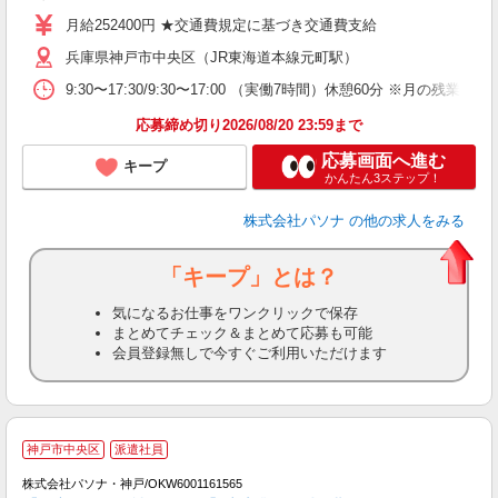
月給252400円 ★交通費規定に基づき交通費支給
兵庫県神戸市中央区（JR東海道本線元町駅）
9:30〜17:30/9:30〜17:00 （実働7時間）休憩60分 
応募締め切り2026/08/20 23:59まで
応募画面へ進む
キープ
かんたん3ステップ！
株式会社パソナ
の他の求人をみる
「キープ」とは？
気になるお仕事をワンクリックで保存
まとめてチェック＆まとめて応募も可能
会員登録無しで今すぐご利用いただけます
人
神戸市中央区
派遣社員
株式会社パソナ・神戸/OKW6001161565