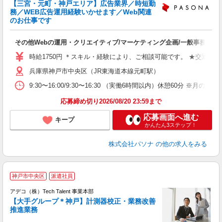
【三宮・元町・神戸エリア】広告業界／時短勤
務／WEB広告運用経験いかせます／Web関連
のお仕事です
ナ
交
その他Webの運用・クリエイティブ/マーケティング企画/一般事務
煙
時給1750円 ＊スキル・経験により、ご相談可能です。 ★交通費
兵庫県神戸市中央区（JR東海道本線元町駅）
9:30〜16:00/9:30〜16:30 （実働6時間以内）休憩6
応募締め切り2026/08/20 23:59まで
応募画面へ進む
キープ
かんたん3ステップ！
株式会社パソナ
の他の求人をみる
神戸市中央区
派遣社員
アデコ（株）Tech Talent 事業本部
【大手グループ＊神戸】計測器校正・業務改善
推進業務
エ