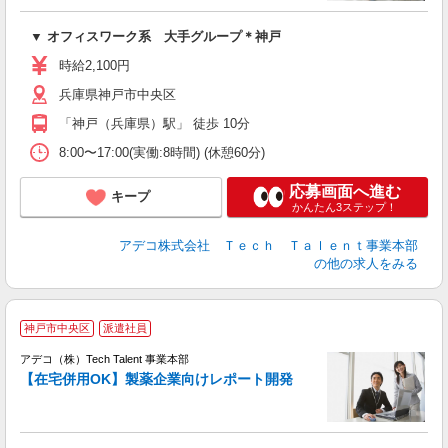
エ
▼ オフィスワーク系 大手グループ＊神戸
高
時給2,100円
兵庫県神戸市中央区
「神戸（兵庫県）駅」 徒歩 10分
8:00〜17:00(実働:8時間) (休憩60分)
応募画面へ進む
キープ
かんたん3ステップ！
アデコ株式会社 Ｔｅｃｈ Ｔａｌｅｎｔ事業本部
の他の求人をみる
神戸市中央区
派遣社員
アデコ（株）Tech Talent 事業本部
【在宅併用OK】製薬企業向けレポート開発
エ
エ