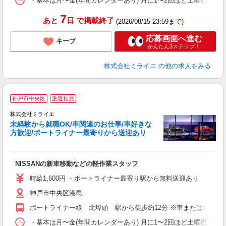
・基本は月〜金(年間カレンダーあり) 月に1〜2回ほど土曜祝日の勤務
7
あと
日
で掲載終了
(2026/08/15 23:59まで)
応募画面へ進む
キープ
かんたん3ステップ！
株式会社ミライエ
の他の求人をみる
神戸市中央区
派遣社員
W
登
株式会社ミライエ
未経験から就職OK/車関連のお仕事/車好きな
し
方歓迎/ポートライナー最寄りから送迎あり
の
入
NISSANの新車移動などの軽作業スタッフ
O
日
時給1,600円 ・ポートライナー最寄り駅から無料送迎あり
社
神戸市中央区港島
ポートライナー線 北埠頭 駅から徒歩約12分 ※車またはバイク通
・基本は月〜金(年間カレンダーあり) 月に1〜2回ほど土曜祝日の勤務あ