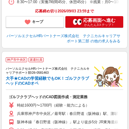
8:30〜17:00（実働7時間45分、休憩45分） ※残業：月0〜
応募締め切り2026/09/03 23:59まで
応募画面へ進む
キープ
かんたん3ステップ！
パーソルエクセルHRパートナーズ株式会社 テクニカルキャリアサ
ポート第二部
の他の求人をみる
神戸市中央区
派遣社員
A
パーソルエクセルHRパートナーズ株式会社 テクニカルキ
ミ
ャリアサポート部/26-0581463
日
大手★CADの学習経験でもOK！ゴルフクラブ
ー
ヘッドのCADオペ
費
ゴルフクラブヘッドのCAD図面作成・測定業務
時給1600円〜1700円（経験・能力による）
兵庫県神戸市中央区／最寄駅：春日野道（阪神線）駅、灘駅
阪神本線「春日野道（阪神線）」駅より徒歩5分 JR東海道線「灘」