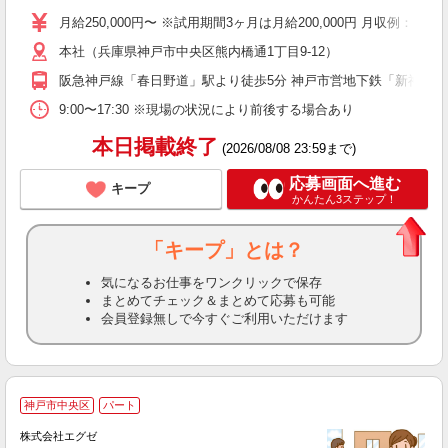
車
月給250,000円〜 ※試用期間3ヶ月は月給200,000円 月収例：330
本社（兵庫県神戸市中央区熊内橋通1丁目9-12）
阪急神戸線「春日野道」駅より徒歩5分 神戸市営地下鉄「新神戸」
9:00〜17:30 ※現場の状況により前後する場合あり
本日掲載終了
(2026/08/08 23:59まで)
応募画面へ進む
キープ
かんたん3ステップ！
「キープ」とは？
気になるお仕事をワンクリックで保存
まとめてチェック＆まとめて応募も可能
会員登録無しで今すぐご利用いただけます
神戸市中央区
パート
株式会社エグゼ