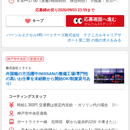
8:30〜17:00（実働7時間45分、休憩45分） ※残業：月10
応募締め切り2026/09/03 23:59まで
応募画面へ進む
キープ
かんたん3ステップ！
パーソルエクセルHRパートナーズ株式会社 テクニカルキャリアサ
ポート第二部
の他の求人をみる
神戸市中央区
派遣社員
後
の
株式会社ミライエ
★
外国籍の方活躍中/NISSANの整備工場/専門性
験
の高いお仕事を未経験から開始OK/制服貸与あ
り/
成
入
コーティングスタッフ
O
日
時給1,350円 交通費は規定内支給 ・ガソリン代の場合 1Kmあ
社
神戸市中央区港島
ポートライナー線 北埠頭 駅から徒歩約12分 ※車またはバイク