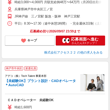
時給3,000〜4,000円 月額支給例48万〜64万円（月20日
兵庫県神戸市中央区三ノ宮
JR神戸線 三ノ宮駅 阪急・阪神 神戸三宮駅
平日）8:30〜17:30（途中休憩1時間） ・完全週休2日制（土日祝
応募締め切り2026/09/07 23:59まで
応募画面へ進む
キープ
かんたん3ステップ！
株式会社アクセス２２
の他の求人をみる
神戸市中央区
派遣社員
アデコ（株）Tech Talent 事業本部
【未経験OK】プラント設計・CADオペレータ
＊AutoCAD
エ
エ
ＣＡＤオペレーター 未経験OK
未
時給1,600円