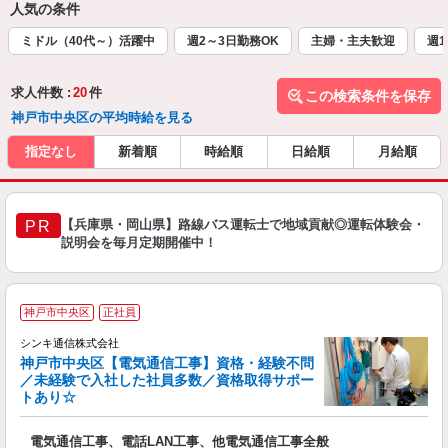
人気の条件
ミドル（40代～）活躍中
週2～3日勤務OK
主婦・主夫歓迎
週1
求人件数 :
20
件
この検索条件を保存
神戸市中央区の平均時給を見る
指定なし
新着順
時給順
日給順
月給順
【兵庫県・岡山県】路線バス運転士で地域貢献◎運転体験会・
PR
説明会を毎月定期開催中！
神戸市中央区
正社員
シンキ通信株式会社
神戸市中央区【電気通信工事】資格・経験不問
／未経験で入社した社員多数／資格取得サポー
トあり☆
い
電気通信工事、電話LAN工事、他電気通信工事全般
未