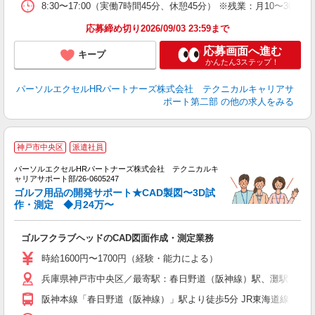
8:30〜17:00（実働7時間45分、休憩45分） ※残業：月10
応募締め切り2026/09/03 23:59まで
応募画面へ進む
キープ
かんたん3ステップ！
パーソルエクセルHRパートナーズ株式会社 テクニカルキャリアサ
ポート第二部
の他の求人をみる
神戸市中央区
派遣社員
A
パーソルエクセルHRパートナーズ株式会社 テクニカルキ
ミ
ャリアサポート部/26-0605247
日
ゴルフ用品の開発サポート★CAD製図〜3D試
ー
作・測定 ◆月24万〜
費
ゴルフクラブヘッドのCAD図面作成・測定業務
時給1600円〜1700円（経験・能力による）
兵庫県神戸市中央区／最寄駅：春日野道（阪神線）駅、灘駅
阪神本線「春日野道（阪神線）」駅より徒歩5分 JR東海道線「灘」