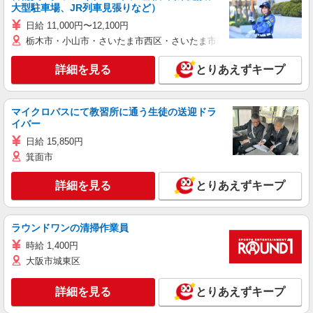
大型駐車場、JR列車見張りなど）
日給 11,000円〜12,100円
栃木市・小山市・さいたま市西区・さいたま市岩槻区・久喜市・蓮田
詳細を見る
とりあえずキープ
マイクロバスにて教習所に通う生徒の送迎ドラ
イバー
日給 15,850円
箕面市
詳細を見る
とりあえずキープ
ラウンドワンの清掃作業員
時給 1,400円
大阪市城東区
詳細を見る
とりあえずキープ