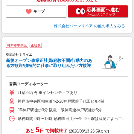
応募締め切り2026/08/31 23:59まで
応募画面へ進む
キープ
かんたん3ステップ！
株式会社バーンリペア
の他の求人をみる
株
神戸市中央区
正社員
株式会社ミライエ
円
新規オープン事業正社員/経験不問/行動力のあ
株
る方歓迎/積極的に仕事に取り組みたい方歓迎
「
営業コーディネーター
入
O
月給28万円 ※インセンティブあり
日
神戸市中央区相生町4-2-28神戸駅前千代田ビル4階
社
JR神戸駅徒歩3分 阪急・阪神高速神戸駅徒歩5分
勤務時間 9時〜18時 勤務曜日 月〜金 ※土曜は状況によって勤務
5
あと
日
で掲載終了
(2026/08/13 23:59まで)