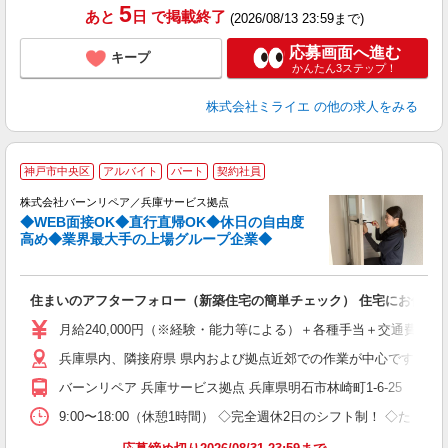
5
あと
日
で掲載終了
(2026/08/13 23:59まで)
応募画面へ進む
キープ
かんたん3ステップ！
株式会社ミライエ
の他の求人をみる
神戸市中央区
アルバイト
パート
契約社員
行
株式会社バーンリペア／兵庫サービス拠点
◆WEB面接OK◆直行直帰OK◆休日の自由度
ラ
高め◆業界最大手の上場グループ企業◆
用
住まいのアフターフォロー（新築住宅の簡単チェック） 住宅にお住まいの
未
月給240,000円（※経験・能力等による）＋各種手当＋交通費全額支
兵庫県内、隣接府県 県内および拠点近郊での作業が中心です。 ◎
バーンリペア 兵庫サービス拠点 兵庫県明石市林崎町1-6-25 （
9:00〜18:00（休憩1時間） ◇完全週休2日のシフト制！ ◇た