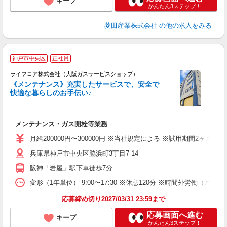
キープ
かんたん3ステップ！
菱田産業株式会社
の他の求人をみる
神戸市中央区
正社員
ライフコア株式会社（大阪ガスサービスショップ）
《メンテナンス》充実したサービスで、安全で
快適な暮らしのお手伝い♪
ル
メンテナンス・ガス開栓等業務
月給200000円〜300000円 ※当社規定による ※試用期間2ヶ月
兵庫県神戸市中央区脇浜町3丁目7-14
阪神「岩屋」駅下車徒歩7分
変形（1年単位） 9:00〜17:30 ※休憩120分 ※時間外労働（月平
応募締め切り2027/03/31 23:59まで
応募画面へ進む
キープ
かんたん3ステップ！