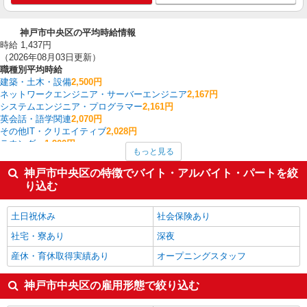
神戸市中央区の平均時給情報
時給 1,437円
（2026年08月03日更新）
職種別平均時給
建築・土木・設備
2,500円
ネットワークエンジニア・サーバーエンジニア
2,167円
システムエンジニア・プログラマー
2,161円
英会話・語学関連
2,070円
その他IT・クリエイティブ
2,028円
ラウンダー
1,900円
もっと見る
ヘルプデスク・ユーザーサポート
1,879円
CADオペレーター・積算
1,844円
神戸市中央区の特徴でバイト・アルバイト・パートを絞
法人営業
1,800円
り込む
ルートセールス
1,733円
神戸市中央区の他の職種の平均時給を見る
土日祝休み
社会保険あり
社宅・寮あり
深夜
産休・育休取得実績あり
オープニングスタッフ
神戸市中央区の雇用形態で絞り込む