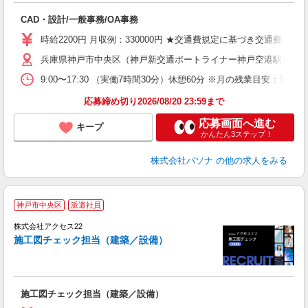
交
CAD・設計/一般事務/OA事務
時給2200円 月収例：330000円 ★交通費規定に基づき交通費支給
兵庫県神戸市中央区（神戸新交通ポートライナー神戸空港駅）
9:00〜17:30 （実働7時間30分）休憩60分 ※月の残業目
応募締め切り2026/08/20 23:59まで
応募画面へ進む
キープ
かんたん3ステップ！
株式会社パソナ
の他の求人をみる
神戸市中央区
派遣社員
株式会社アクセス22
施工図チェック担当（建築／設備）
施工図チェック担当（建築／設備）