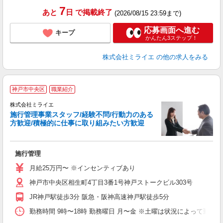
7
あと
日
で掲載終了
(2026/08/15 23:59まで)
応募画面へ進む
キープ
かんたん3ステップ！
株式会社ミライエ
の他の求人をみる
株
神戸市中央区
職業紹介
及
株式会社ミライエ
円
施行管理事業スタッフ/経験不問/行動力のある
神
方歓迎/積極的に仕事に取り組みたい方歓迎
取
施行管理
入
O
月給25万円〜 ※インセンティブあり
日
神戸市中央区相生町4丁目3番1号神戸ストークビル303号
社
JR神戸駅徒歩3分 阪急・阪神高速神戸駅徒歩5分
勤務時間 9時〜18時 勤務曜日 月〜金 ※土曜は状況によって勤務