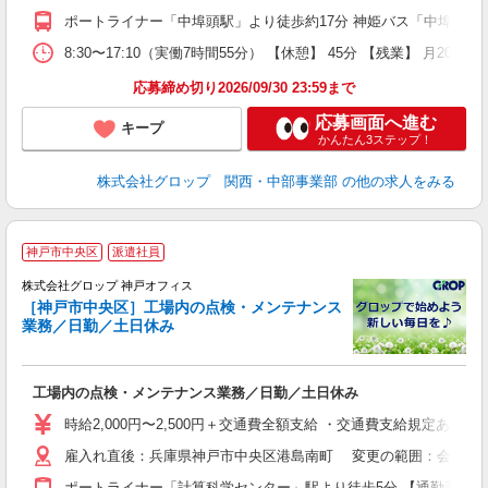
険
ポートライナー「中埠頭駅」より徒歩約17分 神姫バス「中埠頭バス
援
8:30〜17:10（実働7時間55分） 【休憩】 45分 【残業】
応募締め切り2026/09/30 23:59まで
応募画面へ進む
キープ
かんたん3ステップ！
株式会社グロップ 関西・中部事業部
の他の求人をみる
神戸市中央区
派遣社員
株式会社グロップ 神戸オフィス
［神戸市中央区］工場内の点検・メンテナンス
業務／日勤／土日休み
出
工場内の点検・メンテナンス業務／日勤／土日休み
履
迎
時給2,000円〜2,500円＋交通費全額支給 ・交通費支給規定あ
い
雇入れ直後：兵庫県神戸市中央区港島南町 変更の範囲：会社の
社
取
ポートライナー「計算科学センター」駅より徒歩5分 【通勤手段】