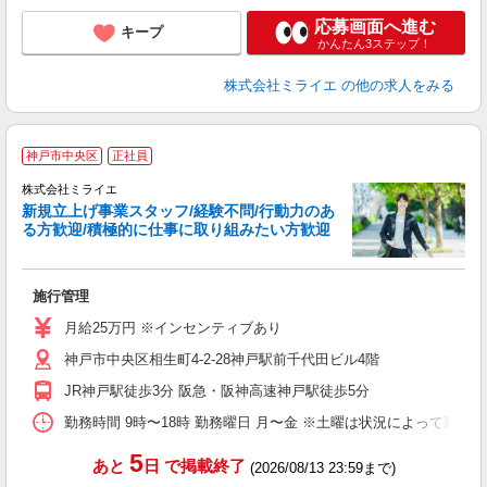
応募画面へ進む
キープ
かんたん3ステップ！
株式会社ミライエ
の他の求人をみる
株
神戸市中央区
正社員
及
株式会社ミライエ
円
新規立上げ事業スタッフ/経験不問/行動力のあ
神
る方歓迎/積極的に仕事に取り組みたい方歓迎
取
施行管理
入
O
月給25万円 ※インセンティブあり
日
神戸市中央区相生町4-2-28神戸駅前千代田ビル4階
社
JR神戸駅徒歩3分 阪急・阪神高速神戸駅徒歩5分
勤務時間 9時〜18時 勤務曜日 月〜金 ※土曜は状況によって勤務
5
あと
日
で掲載終了
(2026/08/13 23:59まで)