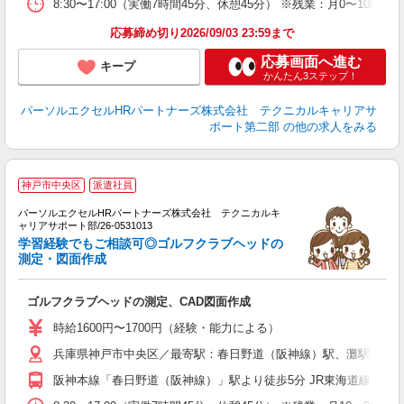
8:30〜17:00（実働7時間45分、休憩45分） ※残業：月0〜
応募締め切り2026/09/03 23:59まで
応募画面へ進む
キープ
かんたん3ステップ！
パーソルエクセルHRパートナーズ株式会社 テクニカルキャリアサ
ポート第二部
の他の求人をみる
神戸市中央区
派遣社員
D
パーソルエクセルHRパートナーズ株式会社 テクニカルキ
ミ
ャリアサポート部/26-0531013
日
学習経験でもご相談可◎ゴルフクラブヘッドの
ー
測定・図面作成
与
ゴルフクラブヘッドの測定、CAD図面作成
時給1600円〜1700円（経験・能力による）
兵庫県神戸市中央区／最寄駅：春日野道（阪神線）駅、灘駅
阪神本線「春日野道（阪神線）」駅より徒歩5分 JR東海道線「灘」