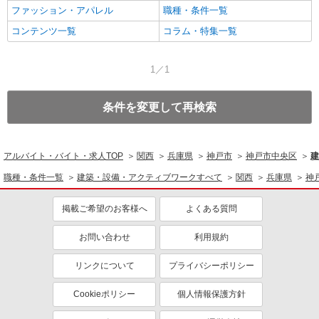
ファッション・アパレル
職種・条件一覧
コンテンツ一覧
コラム・特集一覧
1／1
条件を変更して再検索
アルバイト・バイト・求人TOP
関西
兵庫県
神戸市
神戸市中央区
建
職種・条件一覧
建築・設備・アクティブワークすべて
関西
兵庫県
神
掲載ご希望のお客様へ
よくある質問
お問い合わせ
利用規約
リンクについて
プライバシーポリシー
Cookieポリシー
個人情報保護方針