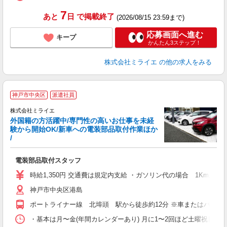
7
あと
日
で掲載終了
(2026/08/15 23:59まで)
応募画面へ進む
キープ
かんたん3ステップ！
株式会社ミライエ
の他の求人をみる
神戸市中央区
派遣社員
後
の
株式会社ミライエ
り
外国籍の方活躍中/専門性の高いお仕事を未経
験から開始OK/新車への電装部品取付作業ほか
し
/
方
入
電装部品取付スタッフ
O
日
時給1,350円 交通費は規定内支給 ・ガソリン代の場合 1Kmあ
社
神戸市中央区港島
ポートライナー線 北埠頭 駅から徒歩約12分 ※車またはバイク
・基本は月〜金(年間カレンダーあり) 月に1〜2回ほど土曜祝日の勤務