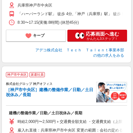
兵庫県神戸市中央区
「ハーバーランド駅」 徒歩 4分,「神戸（兵庫県）駅」 徒歩 5分
8:30〜17:15(実働:8時間) (休憩45分)
応募画面へ進む
キープ
かんたん3ステップ！
アデコ株式会社 Ｔｅｃｈ Ｔａｌｅｎｔ事業本部
の他の求人をみる
神戸市中央区
派遣社員
株式会社グロップ 神戸オフィス
［神戸市中央区］建機の整備作業／日勤／土日
祝休み／長期
出
建機の整備作業／日勤／土日祝休み／長期
履
卒
時給2,000円〜2,500円＋交通費全額支給 ・交通費支給（上限3万
（
雇入れ直後：兵庫県神戸市中央区 変更の範囲：会社の定める就業
分