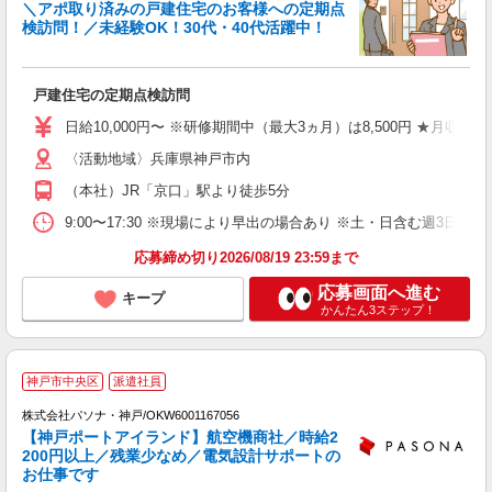
＼アポ取り済みの戸建住宅のお客様への定期点
検訪問！／未経験OK！30代・40代活躍中！
り
戸建住宅の定期点検訪問
入
格
日給10,000円〜 ※研修期間中（最大3ヵ月）は8,500円 ★月収例：2
〈活動地域〉兵庫県神戸市内
（本社）JR「京口」駅より徒歩5分
9:00〜17:30 ※現場により早出の場合あり ※土・日含む週
応募締め切り2026/08/19 23:59まで
応募画面へ進む
キープ
かんたん3ステップ！
有
神戸市中央区
派遣社員
株式会社パソナ・神戸/OKW6001167056
【神戸ポートアイランド】航空機商社／時給2
200円以上／残業少なめ／電気設計サポートの
お仕事です
ナ