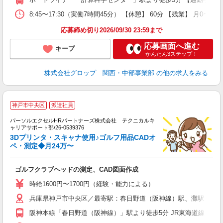
8:45〜17:30（実働7時間45分） 【休憩】 60分 【残業】
応募締め切り2026/09/30 23:59まで
応募画面へ進む
キープ
かんたん3ステップ！
株式会社グロップ 関西・中部事業部
の他の求人をみる
神戸市中央区
派遣社員
D
パーソルエクセルHRパートナーズ株式会社 テクニカルキ
ミ
ャリアサポート部/26-0539376
日
3Dプリンタ・スキャナ使用♪ゴルフ用品CADオ
ー
ペ・測定◆月24万〜
与
ゴルフクラブヘッドの測定、CAD図面作成
時給1600円〜1700円（経験・能力による）
兵庫県神戸市中央区／最寄駅：春日野道（阪神線）駅、灘駅
阪神本線「春日野道（阪神線）」駅より徒歩5分 JR東海道線「灘」