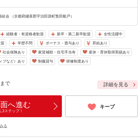
福祉会 （京都府綴喜郡宇治田原町贄田船戸）
経験者・有資格者歓迎
新卒・第二新卒歓迎
女性活躍中
歓迎
学歴不問
ボーナス・賞与あり
昇給あり
社会保険あり
家賃補助・住宅手当有
産休・育休取得実績あり
ィブなど）あり
制服貸与
研修制度あり
9 まで
詳細を見る
画面へ進む
キープ
ん3ステップ！
みる