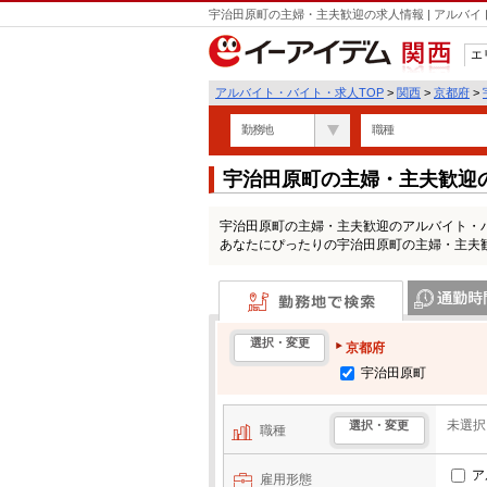
宇治田原町の主婦・主夫歓迎の求人情報 | アルバ
エ
関西
アルバイト・バイト・求人TOP
>
関西
>
京都府
>
勤務地
職種
宇治田原町の主婦・主夫歓迎
宇治田原町の主婦・主夫歓迎のアルバイト・
あなたにぴったりの宇治田原町の主婦・主夫
勤務地で検索
通勤時間・区
選択・変更
京都府
宇治田原町
未選択
選択・変更
職種
ア
雇用形態