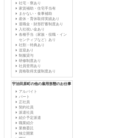
社宅・寮あり
家賃補助・住宅手当有
まかない・食事補助
産休・育休取得実績あり
退職金・財形貯蓄制度あり
入社祝い金あり
各種手当（家族・役職・イン
センティブなど）あり
社割・特典あり
送迎あり
制服貸与
研修制度あり
社員登用あり
資格取得支援制度あり
宇治田原町の他の雇用形態のお仕事
アルバイト
パート
正社員
契約社員
派遣社員
紹介予定派遣
職業紹介
業務委託
独立開業