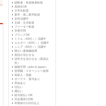
経験者・有資格者歓迎
高校生OK
大学生歓迎
新卒・第二新卒歓迎
女性活躍中
主婦・主夫歓迎
フリーター歓迎
学歴不問
ブランクOK
ミドル（40代～）活躍中
エルダー（50代～）活躍中
シニア（60代～）活躍中
障がい者積極採用
英語が活かせる
語学力を活かせる（英語以
外）
国籍不問（jobs in japan）
管理職・マネージャー採用
高収入・高額
ボーナス・賞与あり
昇給あり
日払い
週払い
給与前払いOK
完全週休2日制
年間休日120日以上