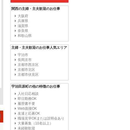
関西の主婦・主夫歓迎のお仕事
大阪府
兵庫県
滋賀県
奈良県
和歌山県
主婦・主夫歓迎のお仕事人気エリア
宇治市
長岡京市
京都市西京区
京都市北区
京都市伏見区
宇治田原町の他の特徴のお仕事
入社日応相談
即日勤務OK
履歴書不要
Web面接OK
友達と応募OK
職場見学OKまたは説明会あり
大量募集（10名以上）
未経験歓迎