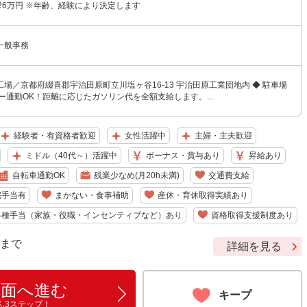
26万円 ※年齢、経験により決定します
一般事務
場／京都府綴喜郡宇治田原町立川塩ヶ谷16‐13 宇治田原工業団地内 ◆ 駐車場
通勤OK！距離に応じたガソリン代を全額支給します。...
経験者・有資格者歓迎
女性活躍中
主婦・主夫歓迎
ミドル（40代～）活躍中
ボーナス・賞与あり
昇給あり
自転車通勤OK
残業少なめ(月20h未満)
交通費支給
宅手当有
まかない・食事補助
産休・育休取得実績あり
各種手当（家族・役職・インセンティブなど）あり
資格取得支援制度あり
9 まで
詳細を見る
画面へ進む
キープ
ん3ステップ！