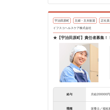
宇治田原町
主婦・主夫歓迎
正社員
イフスコヘルスケア株式会社
★【宇治田原町】責任者募集！！
給与
月給200000円
職種
栄養士／福祉