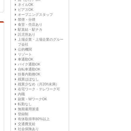
ネイルOK
ピアスOK
オープニングスタッフ
禁煙・分煙
食堂・売店あり
駅直結・駅チカ
託児所あり
上場企業・上場企業のグルー
プ会社
公的機関
リゾート
車通勤OK
バイク通勤OK
自転車通勤OK
扶養内勤務OK
残業ほぼなし
残業少なめ（月20h未満）
在宅ワーク・テレワーク可
内職
副業・WワークOK
転勤なし
無期雇用派遣
登録制
有休取得率80%以上
交通費支給
社会保険あり