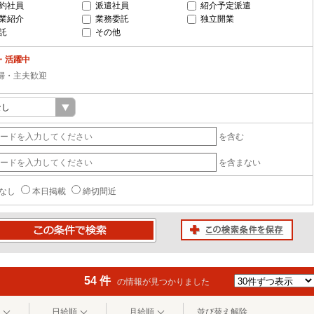
約社員
派遣社員
紹介予定派遣
業紹介
業務委託
独立開業
託
その他
・活躍中
婦・主夫歓迎
を含む
を含まない
なし
本日掲載
締切間近
この検索条件を保存
条件で検索
54 件
の情報が見つかりました
日給順
月給順
並び替え解除