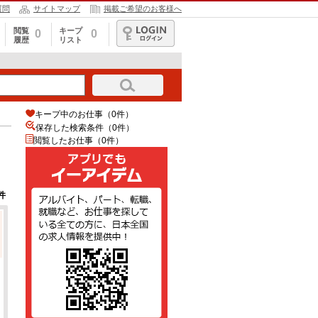
質問
サイトマップ
掲載ご希望のお客様へ
閲覧
キープ
0
0
履歴
リスト
ログイン
キープ中のお仕事（0件）
保存した検索条件（
0
件）
閲覧したお仕事（0件）
件