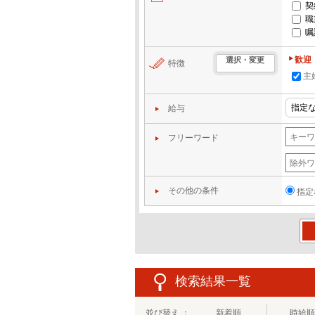
契
職
嘱
歓迎
選択・変更
特徴
主
給与
フリーワード
その他の条件
指定
この
検索結果一覧
並び替え ：
新着順
時給順