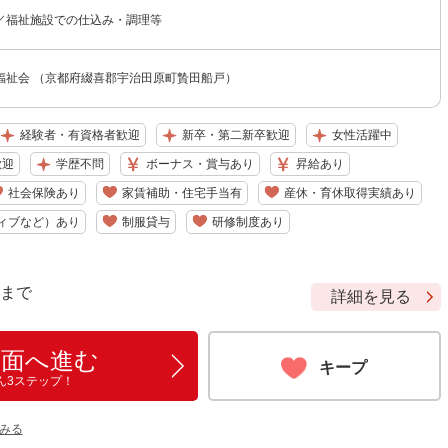
／福祉施設での仕込み・調理等
福祉会 （京都府綴喜郡宇治田原町贄田船戸）
経験者・有資格者歓迎
新卒・第二新卒歓迎
女性活躍中
歓迎
学歴不問
ボーナス・賞与あり
昇給あり
社会保険あり
家賃補助・住宅手当有
産休・育休取得実績あり
ィブなど）あり
制服貸与
研修制度あり
9 まで
詳細を見る
画面へ進む
キープ
ん3ステップ！
みる