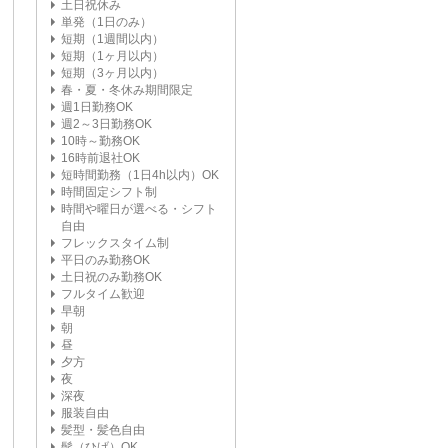
土日祝休み
単発（1日のみ）
短期（1週間以内）
短期（1ヶ月以内）
短期（3ヶ月以内）
春・夏・冬休み期間限定
週1日勤務OK
週2～3日勤務OK
10時～勤務OK
16時前退社OK
短時間勤務（1日4h以内）OK
時間固定シフト制
時間や曜日が選べる・シフト
自由
フレックスタイム制
平日のみ勤務OK
土日祝のみ勤務OK
フルタイム歓迎
早朝
朝
昼
夕方
夜
深夜
服装自由
髪型・髪色自由
髭（ひげ）OK