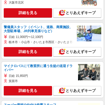
大阪市北区
詳細を見る
とりあえずキープ
警備員スタッフ（イベント、道路、商業施設、
大型駐車場、JR列車見張りなど）
日給 11,000円〜12,100円
栃木市・小山市・さいたま市西区・さいたま市岩槻区・久喜市・蓮田
詳細を見る
とりあえずキープ
マイクロバスにて教習所に通う生徒の送迎ドラ
イバー
日給 15,850円
箕面市
詳細を見る
とりあえずキープ
スーパー資材の仕分け作業スタッフ