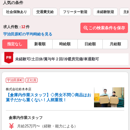
人気の条件
社会保険あり
交通費支給
フリーター歓迎
未経験歓迎
主
求人件数 :
12
件
この検索条件を保存
宇治田原町の平均時給を見る
指定なし
新着順
時給順
日給順
月給順
未経験可/土日休/賞与年２回/冷暖房完備/車通勤可
宇治田原町
正社員
株式会社鈴木本店
【倉庫内作業スタッフ】◇男女不問◇商品はお
う
菓子だから重くない！人柄重視！
活
用
入
倉庫内作業スタッフ
（
給
月給25万円〜（経験・能力による）
金