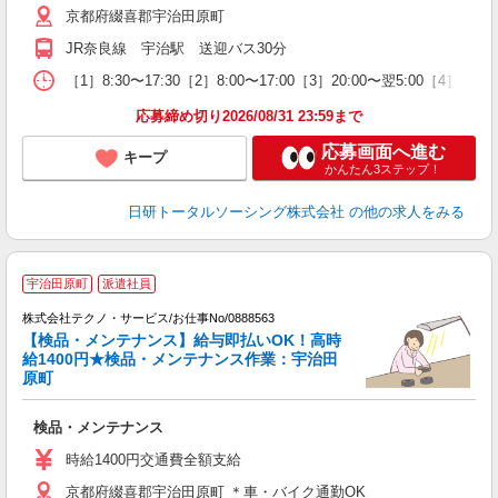
京都府綴喜郡宇治田原町
JR奈良線 宇治駅 送迎バス30分
［1］8:30〜17:30［2］8:00〜17:00［3］20:00〜翌5:00［4］
応募締め切り2026/08/31 23:59まで
応募画面へ進む
キープ
かんたん3ステップ！
日研トータルソーシング株式会社
の他の求人をみる
宇治田原町
派遣社員
株式会社テクノ・サービス/お仕事No/0888563
【検品・メンテナンス】給与即払いOK！高時
給1400円★検品・メンテナンス作業：宇治田
原町
サ
検品・メンテナンス
履
ミ
時給1400円交通費全額支給
休
京都府綴喜郡宇治田原町 ＊車・バイク通勤OK
あ