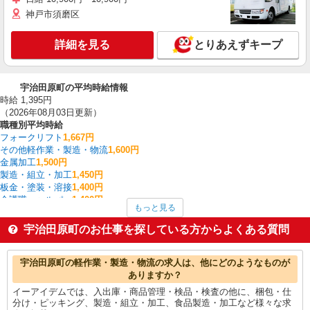
神戸市須磨区
詳細を見る
とりあえずキープ
宇治田原町の平均時給情報
時給 1,395円
（2026年08月03日更新）
職種別平均時給
フォークリフト
1,667円
その他軽作業・製造・物流
1,600円
金属加工
1,500円
製造・組立・加工
1,450円
板金・塗装・溶接
1,400円
介護職・ヘルパー
1,400円
もっと見る
建物管理・設備管理・マンション管理員
1,400円
入出庫・商品管理・検品・検査
1,381円
宇治田原町のお仕事を探している方からよくある質問
一般・営業事務
1,350円
梱包・仕分け・ピッキング
1,305円
宇治田原町の他の職種の平均時給を見る
宇治田原町の軽作業・製造・物流の求人は、他にどのようなものが
ありますか？
イーアイデムでは、入出庫・商品管理・検品・検査の他に、梱包・仕
分け・ピッキング、製造・組立・加工、食品製造・加工など様々な求