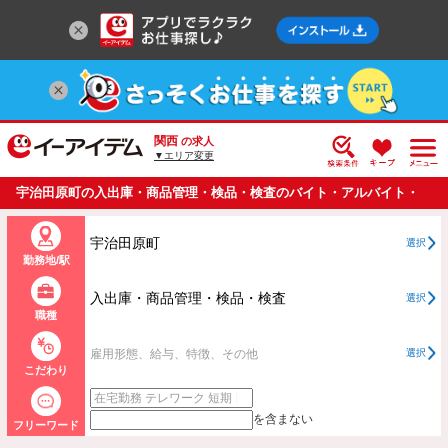
関西
の求人
▼エリア変更
宇治田原町の入出庫・商品管理・検品・検査のバイト・アルバイト・
パートの求人情報一覧
宇治田原町
選択
勤務地/駅
入出庫・商品管理・検品・検査
選択
職種
雇用形態、給与、特徴、その他
選択
こだわり
を含まない
フリーワード