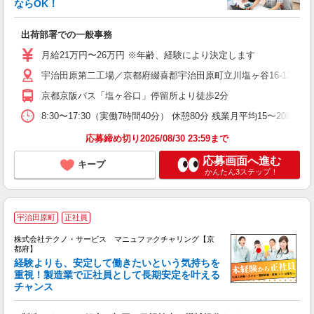
ならOK！
ー
出荷部署での一般事務
入
夫
月給21万円〜26万円 ※年齢、経験により決定します
ス
宇治田原第二工場／京都府綴喜郡宇治田原町立川塩ヶ谷16‐13 宇
少
京都京阪バス「塩ヶ谷口」停留所より徒歩2分
支
8:30〜17:30（実働7時間40分） 休憩80分 残業月平均15
応募締め切り2026/08/30 23:59まで
応募画面へ進む
キープ
かんたん3ステップ！
宇治田原町
正社員
株式会社テクノ・サービス マニュファクチャリング【京
都府】
経験よりも、安定して働きたいという気持ちを
重視！製造業で正社員として長期安定を叶える
チャンス
く
入