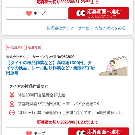
応募締め切り2026/08/31 23:59まで
応募画面へ進む
キープ
かんたん3ステップ！
株式会社テクノ・サービス
の他の求人をみる
宇治田原町
派遣社員
株式会社テクノ・サービス/お仕事No/0822600
【タイヤの検品作業など】高時給1300円。タ
イヤの検品、シール貼り作業など：綴喜郡宇治
田原町
す
タイヤの検品作業など
履
高
時給1300円交通費全額支給
京都府綴喜郡宇治田原町 ＊車・バイク通勤OK
13:00〜17:00 ※表記のうち実働4時間です。 ■勤務曜日：月 
応募締め切り2026/08/31 23:59まで
応募画面へ進む
キープ