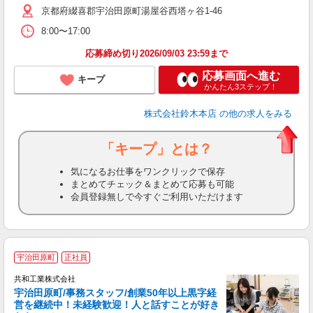
京都府綴喜郡宇治田原町湯屋谷西塔ヶ谷1-46
8:00〜17:00
応募締め切り2026/09/03 23:59まで
応募画面へ進む
キープ
かんたん3ステップ！
株式会社鈴木本店
の他の求人をみる
「キープ」とは？
気になるお仕事をワンクリックで保存
まとめてチェック＆まとめて応募も可能
会員登録無しで今すぐご利用いただけます
宇治田原町
正社員
共和工業株式会社
宇治田原町/事務スタッフ/創業50年以上黒字経
営を継続中！未経験歓迎！人と話すことが好き