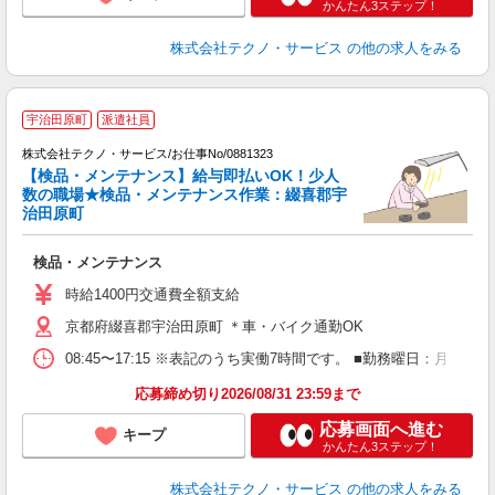
かんたん3ステップ！
株式会社テクノ・サービス
の他の求人をみる
宇治田原町
派遣社員
株式会社テクノ・サービス/お仕事No/0881323
【検品・メンテナンス】給与即払いOK！少人
数の職場★検品・メンテナンス作業：綴喜郡宇
治田原町
す
検品・メンテナンス
履
ミ
時給1400円交通費全額支給
休
京都府綴喜郡宇治田原町 ＊車・バイク通勤OK
あ
08:45〜17:15 ※表記のうち実働7時間です。 ■勤務曜日：月
応募締め切り2026/08/31 23:59まで
応募画面へ進む
キープ
かんたん3ステップ！
株式会社テクノ・サービス
の他の求人をみる