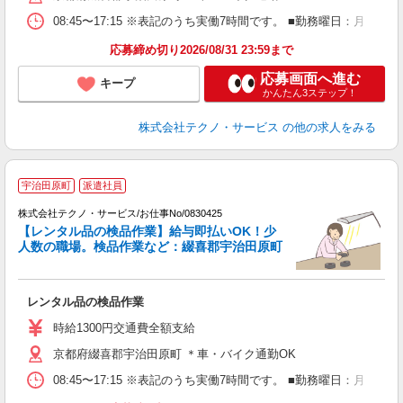
08:45〜17:15 ※表記のうち実働7時間です。 ■勤務曜日：月
応募締め切り2026/08/31 23:59まで
応募画面へ進む
キープ
かんたん3ステップ！
株式会社テクノ・サービス
の他の求人をみる
宇治田原町
派遣社員
株式会社テクノ・サービス/お仕事No/0830425
【レンタル品の検品作業】給与即払いOK！少
人数の職場。検品作業など：綴喜郡宇治田原町
ク
レンタル品の検品作業
履
高
時給1300円交通費全額支給
勤
京都府綴喜郡宇治田原町 ＊車・バイク通勤OK
り
08:45〜17:15 ※表記のうち実働7時間です。 ■勤務曜日：月