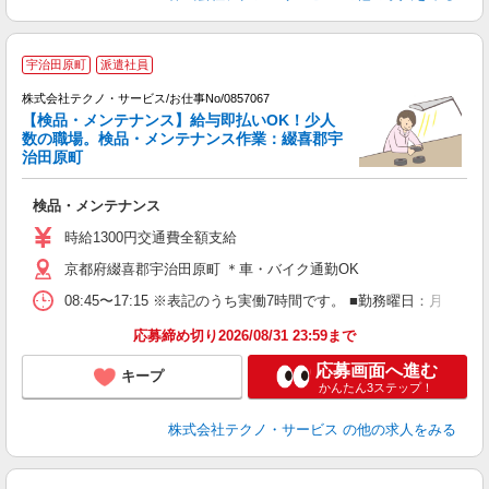
宇治田原町
派遣社員
株式会社テクノ・サービス/お仕事No/0857067
【検品・メンテナンス】給与即払いOK！少人
数の職場。検品・メンテナンス作業：綴喜郡宇
治田原町
る
検品・メンテナンス
履
高
時給1300円交通費全額支給
勤
京都府綴喜郡宇治田原町 ＊車・バイク通勤OK
り
08:45〜17:15 ※表記のうち実働7時間です。 ■勤務曜日：月
応募締め切り2026/08/31 23:59まで
応募画面へ進む
キープ
かんたん3ステップ！
株式会社テクノ・サービス
の他の求人をみる