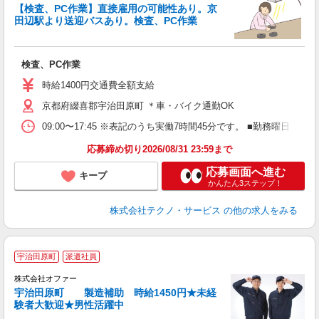
【検査、PC作業】直接雇用の可能性あり。京
田辺駅より送迎バスあり。検査、PC作業
ノ
検査、PC作業
履
ラ
時給1400円交通費全額支給
ク
京都府綴喜郡宇治田原町 ＊車・バイク通勤OK
り
09:00〜17:45 ※表記のうち実働7時間45分です。 ■勤務曜日
応募締め切り2026/08/31 23:59まで
応募画面へ進む
キープ
かんたん3ステップ！
株式会社テクノ・サービス
の他の求人をみる
★
宇治田原町
派遣社員
相
株式会社オファー
宇治田原町 製造補助 時給1450円★未経
験者大歓迎★男性活躍中