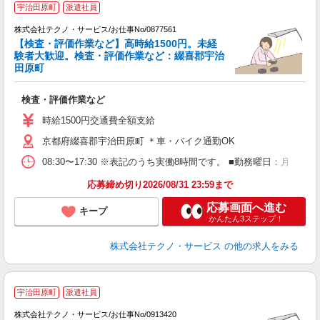
宇治田原町
派遣社員
株式会社テクノ・サービス/お仕事No/0877561
【検査・評価作業など】高時給1500円。未経
験者大歓迎。検査・評価作業など：綴喜郡宇治
田原町
ン
ノ
検査・評価作業など
履
高
時給1500円交通費全額支給
京都府綴喜郡宇治田原町 ＊車・バイク通勤OK
08:30〜17:30 ※表記のうち実働8時間です。 ■勤務曜日：月
応募締め切り2026/08/31 23:59まで
応募画面へ進む
キープ
かんたん3ステップ！
株式会社テクノ・サービス
の他の求人をみる
宇治田原町
派遣社員
ま
株式会社テクノ・サービス/お仕事No/0913420