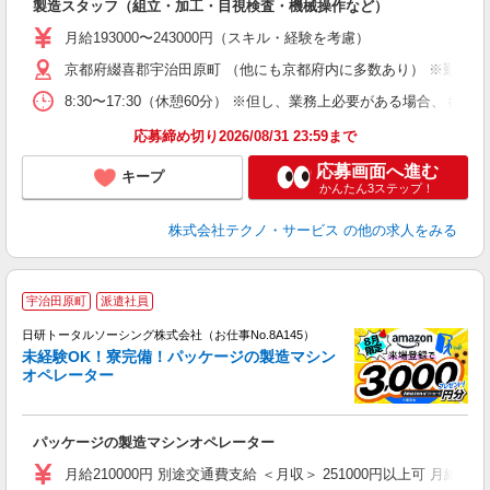
製造スタッフ（組立・加工・目視検査・機械操作など）
未
あ
月給193000〜243000円（スキル・経験を考慮）
遣
京都府綴喜郡宇治田原町 （他にも京都府内に多数あり） ※勤務地
8:30〜17:30（休憩60分） ※但し、業務上必要がある場合
応募締め切り2026/08/31 23:59まで
応募画面へ進む
キープ
かんたん3ステップ！
株式会社テクノ・サービス
の他の求人をみる
◎
宇治田原町
派遣社員
n
日研トータルソーシング株式会社（お仕事No.8A145）
ー
未経験OK！寮完備！パッケージの製造マシン
z
オペレーター
談
W
パッケージの製造マシンオペレーター
ク
宅
月給210000円 別途交通費支給 ＜月収＞ 251000円以上可 月給2100