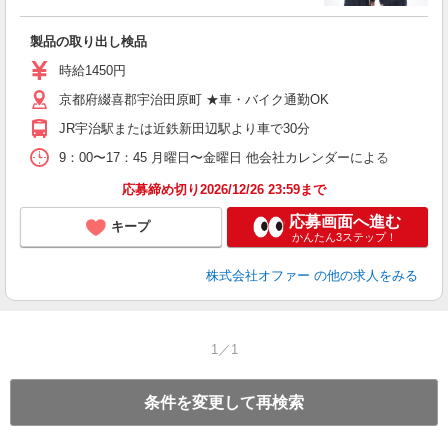
談
製品の取り出し検品
時給1450円
京都府綴喜郡宇治田原町 ★車・バイク通勤OK
JR宇治駅または近鉄新田辺駅より車で30分
9：00〜17：45 月曜日〜金曜日 他会社カレンダーによる
応募締め切り2026/12/26 23:59まで
応募画面へ進む
キープ
かんたん3ステップ！
株式会社オファー
の他の求人をみる
1／1
条件を変更して再検索