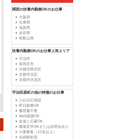
関西の扶養内勤務OKのお仕事
大阪府
兵庫県
滋賀県
奈良県
和歌山県
扶養内勤務OKのお仕事人気エリア
宇治市
長岡京市
京都市西京区
京都市北区
京都市伏見区
宇治田原町の他の特徴のお仕事
入社日応相談
即日勤務OK
履歴書不要
Web面接OK
友達と応募OK
職場見学OKまたは説明会あり
大量募集（10名以上）
未経験歓迎