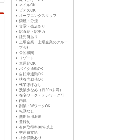
ネイルOK
ピアスOK
オープニングスタッフ
禁煙・分煙
食堂・売店あり
駅直結・駅チカ
託児所あり
上場企業・上場企業のグルー
プ会社
公的機関
リゾート
車通勤OK
バイク通勤OK
自転車通勤OK
扶養内勤務OK
残業ほぼなし
残業少なめ（月20h未満）
在宅ワーク・テレワーク可
内職
副業・WワークOK
転勤なし
無期雇用派遣
登録制
有休取得率80%以上
交通費支給
社会保険あり