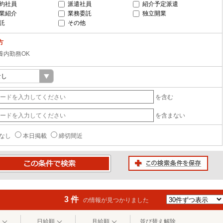
約社員
派遣社員
紹介予定派遣
業紹介
業務委託
独立開業
託
その他
方
養内勤務OK
を含む
を含まない
なし
本日掲載
締切間近
この検索条件を保存
条件で検索
3 件
の情報が見つかりました
日給順
月給順
並び替え解除