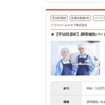
宇治田原町
扶養内勤務OK
パート
イフスコヘルスケア株式会社
★【宇治田原町】調理補助パート
給与
時給：1122円
職種
調理補助／社