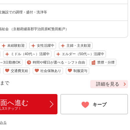
祉施設での調理・盛付・洗浄等
福祉会 （京都府綴喜郡宇治田原町贄田船戸）
未経験歓迎
女性活躍中
主婦・主夫歓迎
ミドル（40代～）活躍中
エルダー（50代～）活躍中
～3日勤務OK
時間や曜日が選べる・シフト自由
禁煙・分煙
交通費支給
社会保険あり
制服貸与
9 まで
詳細を見る
画面へ進む
キープ
ん3ステップ！
みる