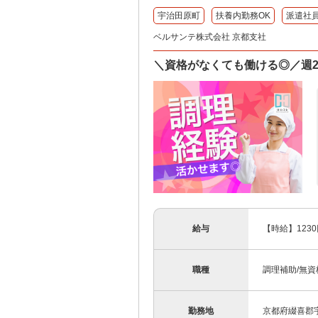
宇治田原町
扶養内勤務OK
派遣社
ベルサンテ株式会社 京都支社
＼資格がなくても働ける◎／週2日
給与
【時給】123
職種
調理補助/無資
勤務地
京都府綴喜郡