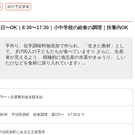
員
紹介予定派遣
〜OK｜8:30〜17:30｜小中学校の給食の調理｜扶養内OK
手作り、化学調味料無添加で作られ、 「生きた教材」とし
て、 約700人の子どもたちが食べています☆ さらに、生産
者が見えるよう、 積極的に地元産の水菜やきゅうり、 しい
たけなどを食材に採り入れています♪ ...
0円〜＋交通費別途全額支給
格OK 宇治田原町 給食調理 週2日〜 17:30まで
宇治田原町にある公立保育所