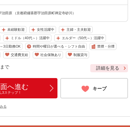
宇治田原 （京都府綴喜郡宇治田原町禅定寺砂川）
未経験歓迎
女性活躍中
主婦・主夫歓迎
ミドル（40代～）活躍中
エルダー（50代～）活躍中
～3日勤務OK
時間や曜日が選べる・シフト自由
禁煙・分煙
交通費支給
社会保険あり
制服貸与
9 まで
詳細を見る
画面へ進む
キープ
ん3ステップ！
みる