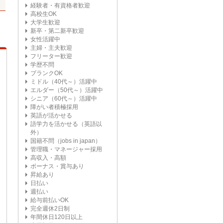
経験者・有資格者歓迎
高校生OK
大学生歓迎
新卒・第二新卒歓迎
女性活躍中
主婦・主夫歓迎
フリーター歓迎
学歴不問
ブランクOK
ミドル（40代～）活躍中
エルダー（50代～）活躍中
シニア（60代～）活躍中
障がい者積極採用
英語が活かせる
語学力を活かせる（英語以
外）
国籍不問（jobs in japan）
管理職・マネージャー採用
高収入・高額
ボーナス・賞与あり
昇給あり
日払い
週払い
給与前払いOK
完全週休2日制
年間休日120日以上