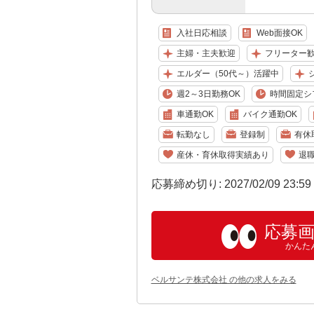
入社日応相談
Web面接OK
主婦・主夫歓迎
フリーター
エルダー（50代～）活躍中
週2～3日勤務OK
時間固定シ
車通勤OK
バイク通勤OK
転勤なし
登録制
有休
産休・育休取得実績あり
退
応募締め切り: 2027/02/09 23:5
応募
かんた
ベルサンテ株式会社 の他の求人をみる