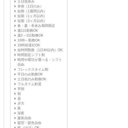
土日祝休み
単発（1日のみ）
短期（1週間以内）
短期（1ヶ月以内）
短期（3ヶ月以内）
春・夏・冬休み期間限定
週1日勤務OK
週2～3日勤務OK
10時～勤務OK
16時前退社OK
短時間勤務（1日4h以内）OK
時間固定シフト制
時間や曜日が選べる・シフト
自由
フレックスタイム制
平日のみ勤務OK
土日祝のみ勤務OK
フルタイム歓迎
早朝
朝
昼
夕方
夜
深夜
服装自由
髪型・髪色自由
髭（ひげ）OK