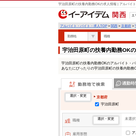
宇治田原町の扶養内勤務OKの求人情報 | アルバ
エ
関西
アルバイト・バイト・求人TOP
>
関西
>
京都府
>
勤務地
職種
宇治田原町の扶養内勤務OK
宇治田原町の扶養内勤務OKのアルバイト・
あなたにぴったりの宇治田原町の扶養内勤務
勤務地で検索
通勤時間・区
選択・変更
京都府
宇治田原町
未選択
選択・変更
職種
ア
雇用形態