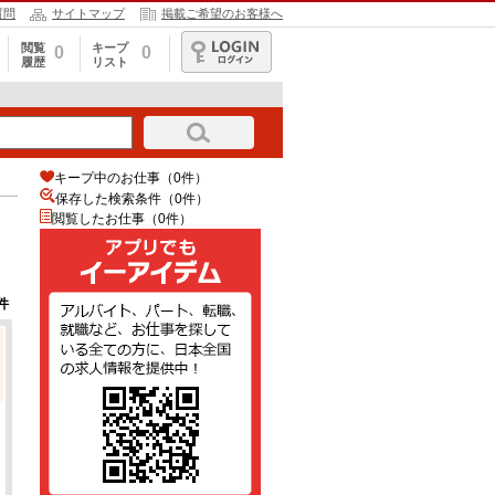
質問
サイトマップ
掲載ご希望のお客様へ
閲覧
キープ
0
0
履歴
リスト
ログイン
キープ中のお仕事（0件）
保存した検索条件（
0
件）
閲覧したお仕事（0件）
件