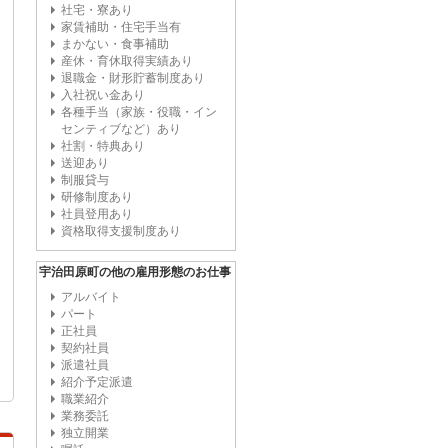
社宅・寮あり
家賃補助・住宅手当有
まかない・食事補助
産休・育休取得実績あり
退職金・財形貯蓄制度あり
入社祝い金あり
各種手当（家族・役職・イン
センティブなど）あり
社割・特典あり
送迎あり
制服貸与
研修制度あり
社員登用あり
資格取得支援制度あり
宇治田原町の他の雇用形態のお仕事
アルバイト
パート
正社員
契約社員
派遣社員
紹介予定派遣
職業紹介
業務委託
独立開業