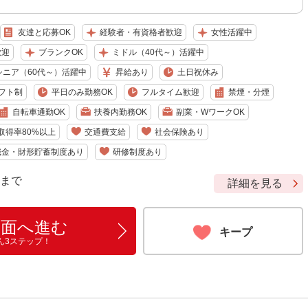
友達と応募OK
経験者・有資格者歓迎
女性活躍中
歓迎
ブランクOK
ミドル（40代～）活躍中
シニア（60代～）活躍中
昇給あり
土日祝休み
フト制
平日のみ勤務OK
フルタイム歓迎
禁煙・分煙
自転車通勤OK
扶養内勤務OK
副業・WワークOK
取得率80%以上
交通費支給
社会保険あり
職金・財形貯蓄制度あり
研修制度あり
9 まで
詳細を見る
画面へ進む
キープ
ん3ステップ！