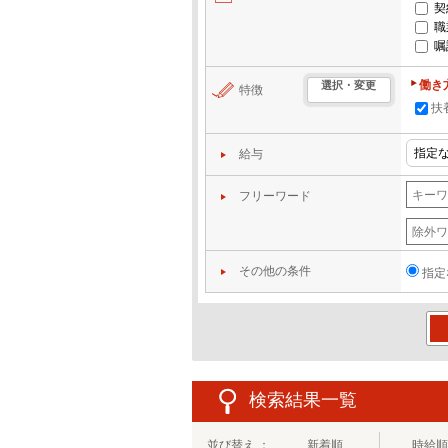
契
職
嘱
働き
選択・変更
特徴
扶
給与
フリーワード
その他の条件
指定
この
検索結果一覧
並び替え ：
新着順
時給順