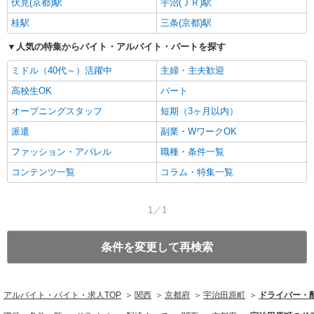
伏見(京都)駅
宇治(ＪＲ)駅
桂駅
三条(京都)駅
人気の特集からバイト・アルバイト・パートを探す
ミドル（40代～）活躍中
主婦・主夫歓迎
高校生OK
パート
オープニングスタッフ
短期（3ヶ月以内）
派遣
副業・WワークOK
ファッション・アパレル
職種・条件一覧
コンテンツ一覧
コラム・特集一覧
1／1
条件を変更して再検索
アルバイト・バイト・求人TOP
関西
京都府
宇治田原町
ドライバー・