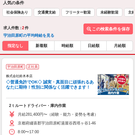
人気の条件
社会保険あり
交通費支給
フリーター歓迎
未経験歓迎
主
求人件数 :
2
件
この検索条件を保存
宇治田原町の平均時給を見る
指定なし
新着順
時給順
日給順
月給順
宇治田原町
正社員
株式会社鈴木本店
◇普通免許でOK◇ 誠実・真面目に頑張れるあ
なたに期待！性別に関係なく活躍できます！
な
2ｔルートドライバー・庫内作業
入
躍
月給281,400円〜（経験・能力・姿勢を考慮）
定
京都府綴喜郡宇治田原町湯屋谷西塔ヶ谷1-46
金
8:00〜17:00