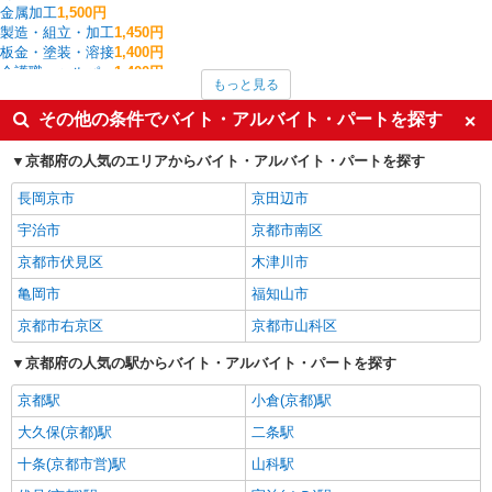
金属加工
1,500円
製造・組立・加工
1,450円
板金・塗装・溶接
1,400円
介護職・ヘルパー
1,400円
もっと見る
建物管理・設備管理・マンション管理員
1,400円
入出庫・商品管理・検品・検査
1,381円
その他の条件でバイト・アルバイト・パートを探す
一般・営業事務
1,350円
梱包・仕分け・ピッキング
1,305円
京都府の人気のエリアからバイト・アルバイト・パートを探す
宇治田原町の他の職種の平均時給を見る
長岡京市
京田辺市
宇治市
京都市南区
京都市伏見区
木津川市
亀岡市
福知山市
京都市右京区
京都市山科区
京都府の人気の駅からバイト・アルバイト・パートを探す
京都駅
小倉(京都)駅
大久保(京都)駅
二条駅
十条(京都市営)駅
山科駅