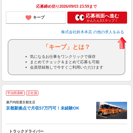
応募締め切り2026/09/03 23:59まで
応募画面へ進む
キープ
かんたん3ステップ！
株式会社鈴木本店
の他の求人をみる
「キープ」とは？
気になるお仕事をワンクリックで保存
まとめてチェック＆まとめて応募も可能
会員登録無しで今すぐご利用いただけます
宇治田原町
正社員
ア
瀬戸内陸運京都支店
京都新拠点で月収57万円可！未経験OK
多
も
入
トラックドライバー