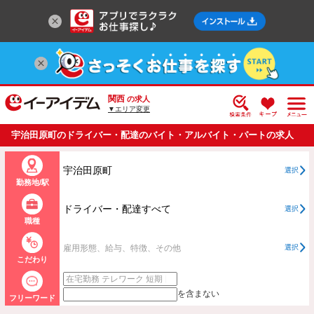
関西
の求人
▼エリア変更
宇治田原町のドライバー・配達のバイト・アルバイト・パートの求人
情報一覧
宇治田原町
選択
勤務地/駅
ドライバー・配達すべて
選択
職種
雇用形態、給与、特徴、その他
選択
こだわり
を含まない
フリーワード