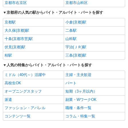
京都市右京区
京都市山科区
京都府の人気の駅からバイト・アルバイト・パートを探す
京都駅
小倉(京都)駅
大久保(京都)駅
二条駅
十条(京都市営)駅
山科駅
伏見(京都)駅
宇治(ＪＲ)駅
桂駅
三条(京都)駅
人気の特集からバイト・アルバイト・パートを探す
ミドル（40代～）活躍中
主婦・主夫歓迎
高校生OK
パート
オープニングスタッフ
短期（3ヶ月以内）
派遣
副業・WワークOK
ファッション・アパレル
職種・条件一覧
コンテンツ一覧
コラム・特集一覧