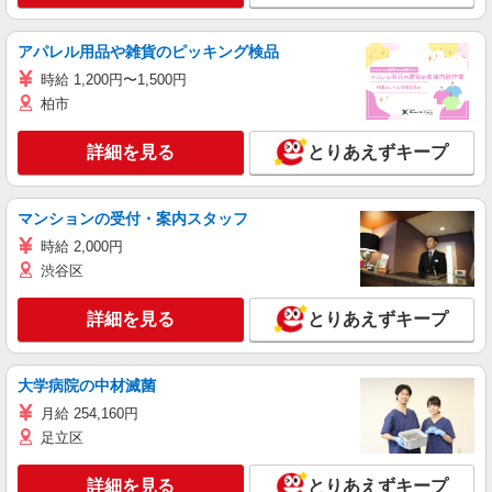
アパレル用品や雑貨のピッキング検品
時給 1,200円〜1,500円
柏市
詳細を見る
とりあえずキープ
マンションの受付・案内スタッフ
時給 2,000円
渋谷区
詳細を見る
とりあえずキープ
大学病院の中材滅菌
月給 254,160円
足立区
詳細を見る
とりあえずキープ