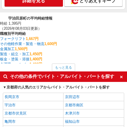
詳細を見る
とりあえずキープ
宇治田原町の平均時給情報
時給 1,395円
（2026年08月03日更新）
職種別平均時給
フォークリフト
1,667円
その他軽作業・製造・物流
1,600円
金属加工
1,500円
製造・組立・加工
1,450円
板金・塗装・溶接
1,400円
介護職・ヘルパー
1,400円
もっと見る
建物管理・設備管理・マンション管理員
1,400円
入出庫・商品管理・検品・検査
1,381円
その他の条件でバイト・アルバイト・パートを探す
一般・営業事務
1,350円
梱包・仕分け・ピッキング
1,305円
京都府の人気のエリアからバイト・アルバイト・パートを探す
宇治田原町の他の職種の平均時給を見る
長岡京市
京田辺市
宇治市
京都市南区
京都市伏見区
木津川市
亀岡市
福知山市