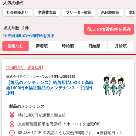
人気の条件
社会保険あり
交通費支給
フリーター歓迎
未経験歓迎
主
求人件数 :
2
件
この検索条件を保存
宇治田原町の平均時給を見る
指定なし
新着順
時給順
日給順
月給順
宇治田原町
派遣社員
株式会社テクノ・サービス/お仕事No/0888580
【製品のメンテナンス】給与即払いOK！高時
給1400円★福祉製品のメンテナンス：宇治田
原町
あ
製品のメンテナンス
履
ミ
時給1400円交通費全額支給
休
京都府綴喜郡宇治田原町 ＊車・バイク通勤OK
援
08:45〜17:15 ※表記のうち実働7時間です。 ■勤務曜日：月