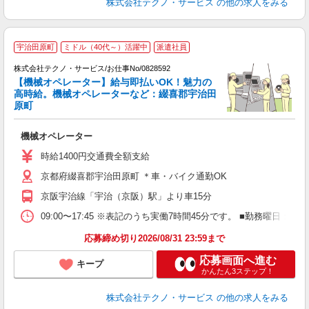
株式会社テクノ・サービス
の他の求人をみる
宇治田原町
ミドル（40代～）活躍中
派遣社員
株式会社テクノ・サービス/お仕事No/0828592
【機械オペレーター】給与即払いOK！魅力の
高時給。機械オペレーターなど：綴喜郡宇治田
原町
ー
機械オペレーター
履
タ
時給1400円交通費全額支給
給
京都府綴喜郡宇治田原町 ＊車・バイク通勤OK
交
京阪宇治線「宇治（京阪）駅」より車15分
09:00〜17:45 ※表記のうち実働7時間45分です。 ■勤務曜日
応募締め切り2026/08/31 23:59まで
応募画面へ進む
キープ
かんたん3ステップ！
株式会社テクノ・サービス
の他の求人をみる