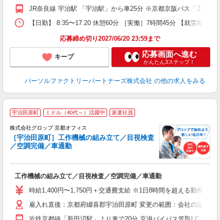
JR奈良線 宇治駅 「宇治駅」から車25分 ※京都京阪バス「工業
【日勤】 8:35〜17:20 休憩60分 ［実働］7時間45分 【就労期間
応募締め切り2027/06/20 23:59まで
応募画面へ進む
キープ
かんたん3ステップ！
パーソルファクトリーパートナーズ株式会社
の他の求人をみる
宇治田原町
ミドル（40代～）活躍中
派遣社員
株式会社グロップ 京都オフィス
［宇治田原町］工作機械の組み立て／目視検査
／空調完備／車通勤
出
工作機械の組み立て／目視検査／空調完備／車通勤
履
卒
時給1,400円〜1,750円＋交通費支給 ※1日8時間を超える勤務は
O
雇入れ直後：京都府綴喜郡宇治田原町 変更の範囲：会社の定める
代
勤
近鉄京都線「新田辺駅」より車で20分 京滋バイパス笠取I.C.より車