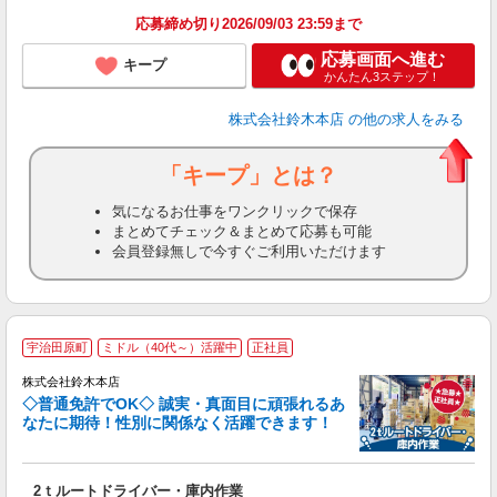
応募締め切り2026/09/03 23:59まで
応募画面へ進む
キープ
かんたん3ステップ！
株式会社鈴木本店
の他の求人をみる
「キープ」とは？
気になるお仕事をワンクリックで保存
まとめてチェック＆まとめて応募も可能
会員登録無しで今すぐご利用いただけます
宇治田原町
ミドル（40代～）活躍中
正社員
株式会社鈴木本店
◇普通免許でOK◇ 誠実・真面目に頑張れるあ
なたに期待！性別に関係なく活躍できます！
な
2ｔルートドライバー・庫内作業
入