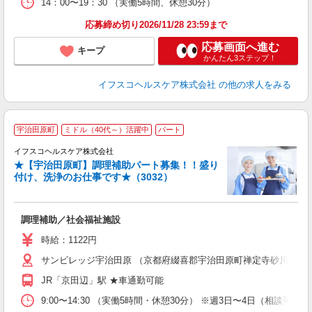
14：00〜19：30 （実働5時間、休憩30分）
応募締め切り2026/11/28 23:59まで
応募画面へ進む
キープ
かんたん3ステップ！
イフスコヘルスケア株式会社
の他の求人をみる
宇治田原町
ミドル（40代～）活躍中
パート
イフスコヘルスケア株式会社
★【宇治田原町】調理補助パート募集！！盛り
付け、洗浄のお仕事です★（3032）
す
調理補助／社会福祉施設
入
リ
時給：1122円
～
サンビレッジ宇治田原 （京都府綴喜郡宇治田原町禅定寺砂川）
選
支
JR「京田辺」駅 ★車通勤可能
9:00〜14:30 （実働5時間・休憩30分） ※週3日〜4日（相談可）