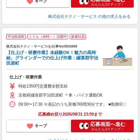
キープ
かんたん3ステップ！
株式会社テクノ・サービス
の他の求人をみる
宇治田原町
ミドル（40代～）活躍中
派遣社員
株式会社テクノ・サービス/お仕事No/0826868
【仕上げ・研磨作業】未経験OK！魅力の高時
に
給。グラインダーでの仕上げ作業：綴喜郡宇治
田原町
と
仕上げ・研磨作業
履
タ
時給1350円交通費全額支給
休
京都府綴喜郡宇治田原町 ＊車・バイク通勤OK
援
09:00〜17:30 ※表記のうち実働7時間30分です。 ■勤務曜日
応募締め切り2026/08/31 23:59まで
応募画面へ進む
キープ
かんたん3ステップ！