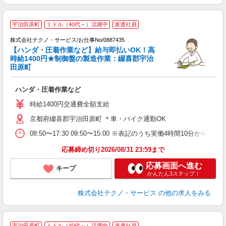
宇治田原町
ミドル（40代～）活躍中
派遣社員
株式会社テクノ・サービス/お仕事No/0887435
【ハンダ・圧着作業など】給与即払いOK！高
時給1400円★制御盤の製造作業：綴喜郡宇治
で
田原町
ッ
ハンダ・圧着作業など
履
タ
時給1400円交通費全額支給
給
京都府綴喜郡宇治田原町 ＊車・バイク通勤OK
保
08:50〜17:30 09:50〜15:00 ※表記のうち実働4時間10
応募締め切り2026/08/31 23:59まで
応募画面へ進む
キープ
かんたん3ステップ！
株式会社テクノ・サービス
の他の求人をみる
宇治田原町
ミドル（40代～）活躍中
派遣社員