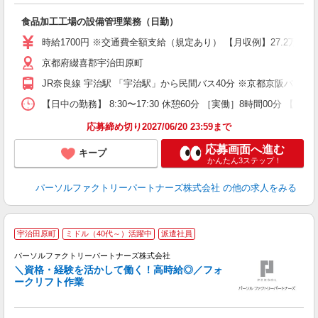
未
食品加工工場の設備管理業務（日勤）
ー
い
時給1700円 ※交通費全額支給（規定あり） 【月収例】27.2万円
度
京都府綴喜郡宇治田原町
JR奈良線 宇治駅 「宇治駅」から民間バス40分 ※京都京阪バス
【日中の勤務】 8:30〜17:30 休憩60分 ［実働］8時間00分 【就
応募締め切り2027/06/20 23:59まで
応募画面へ進む
キープ
かんたん3ステップ！
パーソルファクトリーパートナーズ株式会社
の他の求人をみる
宇治田原町
ミドル（40代～）活躍中
派遣社員
職
パーソルファクトリーパートナーズ株式会社
イ
＼資格・経験を活かして働く！高時給◎／フォ
ークリフト作業
♪