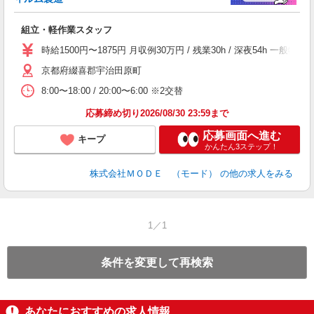
っ
組立・軽作業スタッフ
入
場
時給1500円〜1875円 月収例30万円 / 残業30h / 深夜54h
者
京都府綴喜郡宇治田原町
リ
問
8:00〜18:00 / 20:00〜6:00 ※2交替
り
土
応募締め切り2026/08/30 23:59まで
応募画面へ進む
キープ
かんたん3ステップ！
株式会社ＭＯＤＥ （モード）
の他の求人をみる
1／1
条件を変更して再検索
あなたにおすすめの求人情報