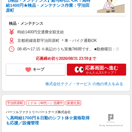
【検品・メンテナンス】給与即払いOK！高時
給1400円★検品・メンテナンス作業：宇治田
原町
サ
検品・メンテナンス
履
ミ
時給1400円交通費全額支給
休
京都府綴喜郡宇治田原町 ＊車・バイク通勤OK
あ
08:45〜17:15 ※表記のうち実働7時間です。 ■勤務曜日：月
応募締め切り2026/08/31 23:59まで
応募画面へ進む
キープ
かんたん3ステップ！
株式会社テクノ・サービス
の他の求人をみる
◆
宇治田原町
ミドル（40代～）活躍中
派遣社員
パーソルファクトリーパートナーズ株式会社
＼高時給1700円＆日勤のシフト休☆資格取得
し
も応援／設備管理
か