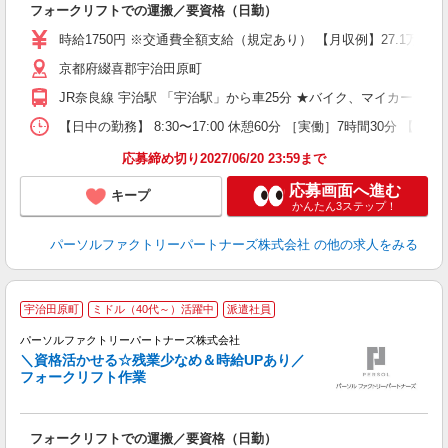
フォークリフトでの運搬／要資格（日勤）
ー
時給1750円 ※交通費全額支給（規定あり） 【月収例】27.1万円（2
い
京都府綴喜郡宇治田原町
修
JR奈良線 宇治駅 「宇治駅」から車25分 ★バイク、マイカー通勤
【日中の勤務】 8:30〜17:00 休憩60分 ［実働］7時間30分 【就
応募締め切り2027/06/20 23:59まで
応募画面へ進む
キープ
かんたん3ステップ！
パーソルファクトリーパートナーズ株式会社
の他の求人をみる
宇治田原町
ミドル（40代～）活躍中
派遣社員
ン
パーソルファクトリーパートナーズ株式会社
＼資格活かせる☆残業少なめ＆時給UPあり／
フォークリフト作業
か
フォークリフトでの運搬／要資格（日勤）