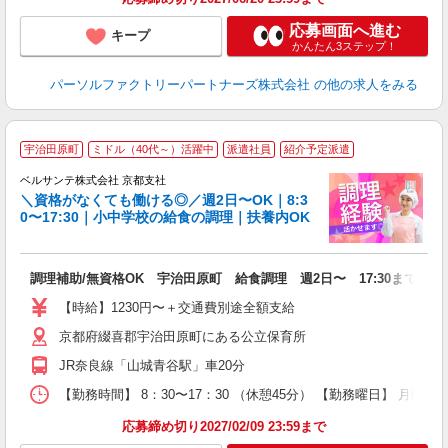
応募画面へ進む
キープ
かんたん3ステップ！
パーソルファクトリーパートナーズ株式会社
の他の求人をみる
手
宇治田原町
ミドル（40代～）活躍中
派遣社員
紹介予定派遣
ベルサンテ株式会社 京都支社
ま
＼資格がなくても働ける◎／週2日〜OK｜8:3
0〜17:30｜小中学校の給食の調理｜扶養内OK
徹
調理補助/無資格OK 宇治田原町 給食調理 週2日〜 17:30まで
入
活
【時給】1230円〜＋交通費別途全額支給
～
京都府綴喜郡宇治田原町にある公立保育所
あ
フ
JR奈良線「山城青谷駅」車20分
扶
上
【勤務時間】 8：30〜17：30 （休憩45分） 【勤務曜日】 月曜
蓄
応募締め切り2027/02/09 23:59まで