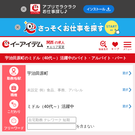
関西
の求人
▼エリア変更
宇治田原町のミドル（40代～）活躍中のバイト・アルバイト・パート
の求人情報一覧
宇治田原町
選択
勤務地/駅
未設定
例）食品、事務、アパレル
選択
職種
ミドル（40代～）活躍中
選択
こだわり
を含まない
フリーワード