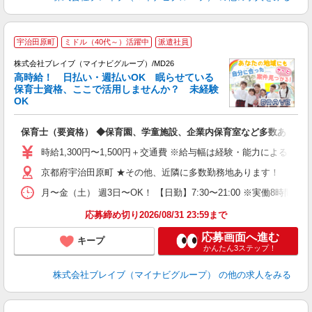
宇治田原町
ミドル（40代～）活躍中
派遣社員
株式会社ブレイブ（マイナビグループ）/MD26
高時給！ 日払い・週払いOK 眠らせている
保育士資格、ここで活用しませんか？ 未経験
OK
■
N
保育士（要資格） ◆保育園、学童施設、企業内保育室など多数あり
フ
シ
時給1,300円〜1,500円＋交通費 ※給与幅は経験・能力による 
京都府宇治田原町 ★その他、近隣に多数勤務地あります！
月〜金（土） 週3日〜OK！ 【日勤】7:30〜21:00 ※実働8時間
応募締め切り2026/08/31 23:59まで
応募画面へ進む
キープ
かんたん3ステップ！
株式会社ブレイブ（マイナビグループ）
の他の求人をみる