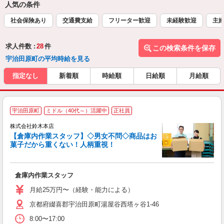
人気の条件
社会保険あり
交通費支給
フリーター歓迎
未経験歓迎
主
求人件数 :
28
件
この検索条件を保存
宇治田原町の平均時給を見る
指定なし
新着順
時給順
日給順
月給順
宇治田原町
ミドル（40代～）活躍中
正社員
株式会社鈴木本店
【倉庫内作業スタッフ】◇男女不問◇商品はお
う
菓子だから重くない！人柄重視！
活
用
入
倉庫内作業スタッフ
（
給
月給25万円〜（経験・能力による）
金
京都府綴喜郡宇治田原町湯屋谷西塔ヶ谷1-46
8:00〜17:00