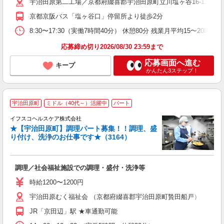
宇治田原第二工場／京都府綴喜郡宇治田原町立川塩ヶ谷16‐13 宇
少
京都京阪バス「塩ヶ谷口」停留所より徒歩2分
支
8:30〜17:30（実働7時間40分） 休憩80分 残業月平均15
応募締め切り2026/08/30 23:59まで
応募画面へ進む
キープ
かんたん3ステップ！
宇治田原町
ミドル（40代～）活躍中
パート
イフスコヘルスケア株式会社
★【宇治田原町】調理パート募集！！調理、盛
り付け、洗浄のお仕事です★（3164）
っ
調理／社会福祉施設での調理・盛付・洗浄等
入
リ
時給1200〜1200円
～
宇治田原むく福祉会 （京都府綴喜郡宇治田原町贄田船戸）
選
支
JR「京田辺」駅 ★車通勤可能