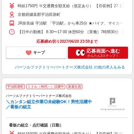
ー
時給1750円 ※交通費全額支給（規定あり） 【月収例】27.1万円（2
い
京都府綴喜郡宇治田原町
修
JR奈良線 宇治駅 「宇治駅」から車25分 ★バイク、マイカー通勤
【日中の勤務】 8:30〜17:00 休憩60分 ［実働］7時間30分 【就
応募締め切り2027/06/20 23:59まで
応募画面へ進む
キープ
かんたん3ステップ！
パーソルファクトリーパートナーズ株式会社
の他の求人をみる
宇治田原町
ミドル（40代～）活躍中
派遣社員
す
お
パーソルファクトリーパートナーズ株式会社
＼カンタン組立作業◎未経験OK！男性活躍中
／看板の組立
は
看板の組立・点灯確認（日勤）
未
不
時給1500円 ※交通費全額支給（規定あり） 【月収例】26.0万円（