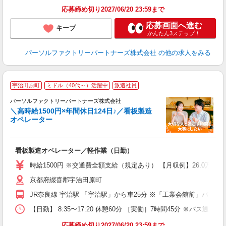
応募締め切り2027/06/20 23:59まで
応募画面へ進む
キープ
かんたん3ステップ！
パーソルファクトリーパートナーズ株式会社
の他の求人をみる
宇治田原町
ミドル（40代～）活躍中
派遣社員
パーソルファクトリーパートナーズ株式会社
イ
＼高時給1500円×年間休日124日♪／看板製造
オペレーター
ん
看板製造オペレーター／軽作業（日勤）
未
不
時給1500円 ※交通費全額支給（規定あり） 【月収例】26.0万円（
日
京都府綴喜郡宇治田原町
り
JR奈良線 宇治駅 「宇治駅」から車25分 ※「工業会館前」バス停
【日勤】 8:35〜17:20 休憩60分 ［実働］7時間45分 ※バス
応募締め切り2027/06/20 23:59まで