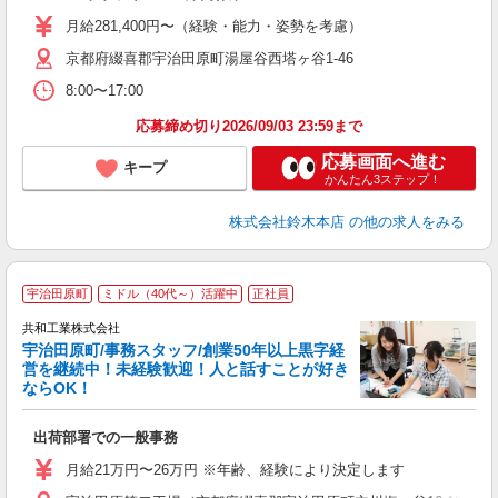
躍
月給281,400円〜（経験・能力・姿勢を考慮）
定
京都府綴喜郡宇治田原町湯屋谷西塔ヶ谷1-46
金
8:00〜17:00
応募締め切り2026/09/03 23:59まで
応募画面へ進む
キープ
かんたん3ステップ！
株式会社鈴木本店
の他の求人をみる
宇治田原町
ミドル（40代～）活躍中
正社員
共和工業株式会社
宇治田原町/事務スタッフ/創業50年以上黒字経
営を継続中！未経験歓迎！人と話すことが好き
ならOK！
ー
出荷部署での一般事務
入
夫
月給21万円〜26万円 ※年齢、経験により決定します
ス