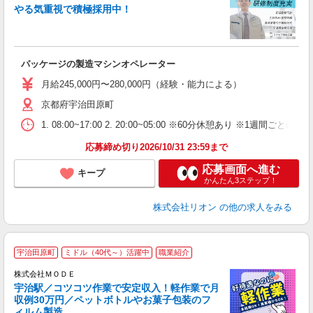
やる気重視で積極採用中！
い
入
場
タ
パッケージの製造マシンオペレーター
額
業
月給245,000円〜280,000円（経験・能力による）
あ
京都府宇治田原町
1. 08:00~17:00 2. 20:00~05:00 ※60分休憩あり ※1週間ごとの2
応募締め切り2026/10/31 23:59まで
応募画面へ進む
キープ
かんたん3ステップ！
株式会社リオン
の他の求人をみる
宇治田原町
ミドル（40代～）活躍中
職業紹介
株式会社ＭＯＤＥ
宇治駅／コツコツ作業で安定収入！軽作業で月
収例30万円／ペットボトルやお菓子包装のフ
ィルム製造