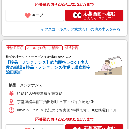
応募締め切り2026/11/21 23:59まで
応募画面へ進む
キープ
かんたん3ステップ！
イフスコヘルスケア株式会社
の他の求人をみる
宇治田原町
ミドル（40代～）活躍中
派遣社員
株式会社テクノ・サービス/お仕事No/0881323
【検品・メンテナンス】給与即払いOK！少人
数の職場★検品・メンテナンス作業：綴喜郡宇
治田原町
す
検品・メンテナンス
履
ミ
時給1400円交通費全額支給
休
京都府綴喜郡宇治田原町 ＊車・バイク通勤OK
あ
08:45〜17:15 ※表記のうち実働7時間です。 ■勤務曜日：月
応募締め切り2026/08/31 23:59まで
応募画面へ進む