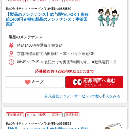
株式会社テクノ・サービス/お仕事No/0888580
【製品のメンテナンス】給与即払いOK！高時
給1400円★福祉製品のメンテナンス：宇治田
原町
あ
製品のメンテナンス
履
ミ
時給1400円交通費全額支給
休
京都府綴喜郡宇治田原町 ＊車・バイク通勤OK
援
08:45〜17:15 ※表記のうち実働7時間です。 ■勤務曜日：月
応募締め切り2026/08/31 23:59まで
応募画面へ進む
キープ
かんたん3ステップ！
株式会社テクノ・サービス
の他の求人をみる
宇治田原町
ミドル（40代～）活躍中
派遣社員
株式会社テクノ・サービス/お仕事No/0888563