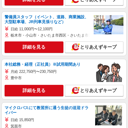
警備員スタッフ（イベント、道路、商業施設、
大型駐車場、JR列車見張りなど）
日給 11,000円〜12,100円
栃木市・小山市・さいたま市西区・さいたま市岩槻区・久喜市・蓮田
詳細を見る
とりあえずキープ
本社総務・経理（正社員）※試用期間あり
月給 222,750円〜230,750円
豊中市
詳細を見る
とりあえずキープ
マイクロバスにて教習所に通う生徒の送迎ドラ
イバー
日給 15,850円
箕面市