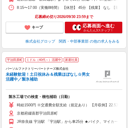
通
あ
8:15〜17:00（実働8時間） 【休憩】 45分 【残業】 な
応募締め切り2026/09/30 23:59まで
応募画面へ進む
キープ
かんたん3ステップ！
株式会社グロップ 関西・中部事業部
の他の求人をみる
宇治田原町
ミドル（40代～）活躍中
派遣社員
月
パーソルファクトリーパートナーズ株式会社
未経験歓迎！土日祝休み＆残業ほぼなし☆男女
活躍中／製氷補助
ぜ
製氷工場での検査・梱包補助（日勤）
未
ー
時給1500円 ※交通費全額支給（規定あり） 【月収例】22.5万円（
い
京都府綴喜郡宇治田原町
修
JR奈良線 宇治駅 「宇治駅」から車25分 ★バイク、マイカー通勤