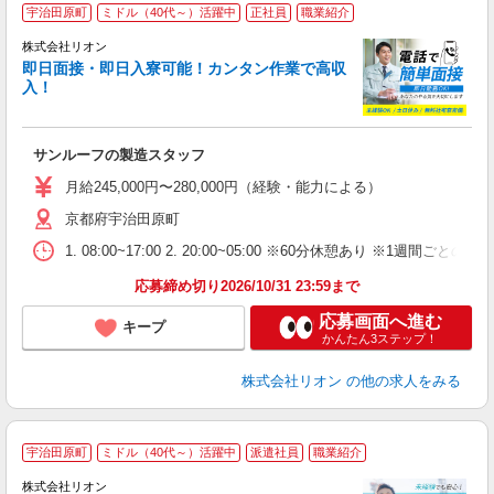
宇治田原町
ミドル（40代～）活躍中
正社員
職業紹介
株式会社リオン
即日面接・即日入寮可能！カンタン作業で高収
入！
家
社
サンルーフの製造スタッフ
入
場
月給245,000円〜280,000円（経験・能力による）
タ
京都府宇治田原町
額
業
1. 08:00~17:00 2. 20:00~05:00 ※60分休憩あり ※1週間ごとの2
あ
応募締め切り2026/10/31 23:59まで
応募画面へ進む
キープ
かんたん3ステップ！
株式会社リオン
の他の求人をみる
宇治田原町
ミドル（40代～）活躍中
派遣社員
職業紹介
株式会社リオン