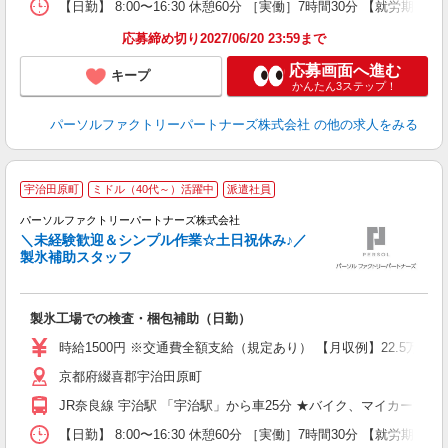
【日勤】 8:00〜16:30 休憩60分 ［実働］7時間30分 【就労期間
応募締め切り2027/06/20 23:59まで
応募画面へ進む
キープ
かんたん3ステップ！
パーソルファクトリーパートナーズ株式会社
の他の求人をみる
宇治田原町
ミドル（40代～）活躍中
派遣社員
ー
パーソルファクトリーパートナーズ株式会社
＼未経験歓迎＆シンプル作業☆土日祝休み♪／
製氷補助スタッフ
り
製氷工場での検査・梱包補助（日勤）
未
ー
時給1500円 ※交通費全額支給（規定あり） 【月収例】22.5万円（
い
京都府綴喜郡宇治田原町
修
JR奈良線 宇治駅 「宇治駅」から車25分 ★バイク、マイカー通勤
【日勤】 8:00〜16:30 休憩60分 ［実働］7時間30分 【就労期間