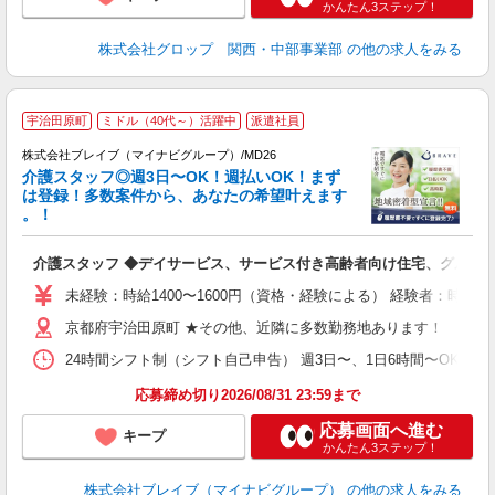
かんたん3ステップ！
株式会社グロップ 関西・中部事業部
の他の求人をみる
宇治田原町
ミドル（40代～）活躍中
派遣社員
株式会社ブレイブ（マイナビグループ）/MD26
介護スタッフ◎週3日〜OK！週払いOK！まず
は登録！多数案件から、あなたの希望叶えます
。！
ト
介護スタッフ ◆デイサービス、サービス付き高齢者向け住宅、グルー
入
ー
未経験：時給1400〜1600円（資格・経験による） 経験者：時給1
代
京都府宇治田原町 ★その他、近隣に多数勤務地あります！
O
24時間シフト制（シフト自己申告） 週3日〜、1日6時間〜OK 【勤務
応募締め切り2026/08/31 23:59まで
応募画面へ進む
キープ
かんたん3ステップ！
株式会社ブレイブ（マイナビグループ）
の他の求人をみる