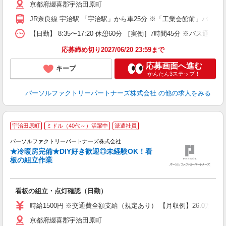
京都府綴喜郡宇治田原町
り
JR奈良線 宇治駅 「宇治駅」から車25分 ※「工業会館前」バス停
【日勤】 8:35〜17:20 休憩60分 ［実働］7時間45分 ※バス
応募締め切り2027/06/20 23:59まで
応募画面へ進む
キープ
かんたん3ステップ！
パーソルファクトリーパートナーズ株式会社
の他の求人をみる
宇治田原町
ミドル（40代～）活躍中
派遣社員
休
パーソルファクトリーパートナーズ株式会社
す
★冷暖房完備★DIY好き歓迎◎未経験OK！看
板の組立作業
き
未
看板の組立・点灯確認（日勤）
不
日
時給1500円 ※交通費全額支給（規定あり） 【月収例】26.0万円（
り
京都府綴喜郡宇治田原町