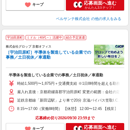
応募画面へ進む
キープ
かんたん3ステップ！
ベルサンテ株式会社
の他の求人をみる
宇治田原町
ミドル（40代～）活躍中
紹介予定派遣
株式会社グロップ 京都オフィス
［宇治田原町］半導体を製造している企業での
事務／土日祝休／車通勤
出
半導体を製造している企業での事務／土日祝休／車通勤
履
卒
時給1,500円〜1,875円＋交通費支給 ※1日8時間を超える勤務は
O
雇入れ直後：京都府綴喜郡宇治田原町 変更の範囲：会社の定める
代
煙
近鉄京都線「新田辺駅」より車で20分 京滋バイパス笠取I.C.より車
率
貸
8:15〜17:00（実働8時間） 【休憩】 12:00〜12:45
応募締め切り2026/09/30 23:59まで
応募画面へ進む
キープ