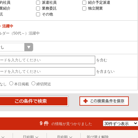
約社員
派遣社員
紹介予定派遣
業紹介
業務委託
独立開業
託
その他
・活躍中
ルダー（50代～）活躍中
を含む
を含まない
なし
本日掲載
締切間近
この検索条件を保存
条件で検索
9 件
の情報が見つかりました
日給順
月給順
並び替え解除