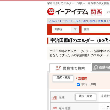
宇治田原町のエルダー（50代～）活躍中の求人情報
エ
関西
アルバイト・バイト・求人TOP
>
関西
>
京都府
>
勤務地
職種
宇治田原町のエルダー（50
覧
宇治田原町のエルダー（50代～）活躍中の
あなたにぴったりの宇治田原町のエルダー（
勤務地で検索
通勤時間・区
選択・変更
京都府
宇治田原町
未選択
選択・変更
職種
ア
雇用形態