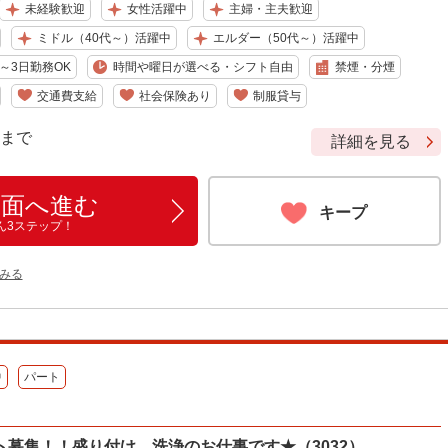
未経験歓迎
女性活躍中
主婦・主夫歓迎
ミドル（40代～）活躍中
エルダー（50代～）活躍中
～3日勤務OK
時間や曜日が選べる・シフト自由
禁煙・分煙
交通費支給
社会保険あり
制服貸与
9 まで
詳細を見る
画面へ進む
キープ
ん3ステップ！
みる
中
パート
募集！！盛り付け、洗浄のお仕事です★（3032）