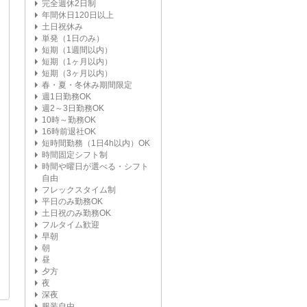
完全週休2日制
年間休日120日以上
土日祝休み
単発（1日のみ）
短期（1週間以内）
短期（1ヶ月以内）
短期（3ヶ月以内）
春・夏・冬休み期間限定
週1日勤務OK
週2～3日勤務OK
10時～勤務OK
16時前退社OK
短時間勤務（1日4h以内）OK
時間固定シフト制
時間や曜日が選べる・シフト
自由
フレックスタイム制
平日のみ勤務OK
土日祝のみ勤務OK
フルタイム歓迎
早朝
朝
昼
夕方
夜
深夜
服装自由