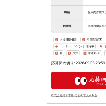
職種
倉庫内作業ス
勤務地
京都府綴喜郡宇
入社日応相談
即日勤務OK
エルダー（50代～）活躍中
昼
夕方
車通勤OK
応募締め切り: 2026/09/03 23:5
応募
かんた
株式会社鈴木本店 の他の求人をみる