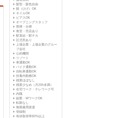
髪型・髪色自由
髭（ひげ）OK
ネイルOK
ピアスOK
オープニングスタッフ
禁煙・分煙
食堂・売店あり
駅直結・駅チカ
託児所あり
上場企業・上場企業のグルー
プ会社
公的機関
リゾート
車通勤OK
バイク通勤OK
自転車通勤OK
扶養内勤務OK
残業ほぼなし
残業少なめ（月20h未満）
在宅ワーク・テレワーク可
内職
副業・WワークOK
転勤なし
無期雇用派遣
登録制
有休取得率80%以上