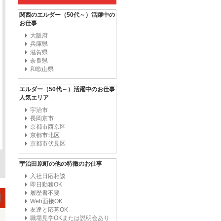
関西のエルダー（50代～）活躍中の
お仕事
大阪府
兵庫県
滋賀県
奈良県
和歌山県
エルダー（50代～）活躍中のお仕事
人気エリア
宇治市
長岡京市
京都市西京区
京都市北区
京都市伏見区
宇治田原町の他の特徴のお仕事
入社日応相談
即日勤務OK
履歴書不要
Web面接OK
友達と応募OK
職場見学OKまたは説明会あり