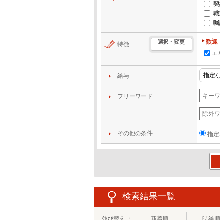
契
職
嘱
歓迎
選択・変更
特徴
エ
給与
フリーワード
その他の条件
指定
この
検索結果一覧
並び替え ：
新着順
時給順