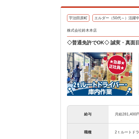
宇治田原町
エルダー（50代～）活躍
株式会社鈴木本店
◇普通免許でOK◇ 誠実・真
給与
月給281,4
職種
2ｔルートド