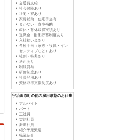
交通費支給
社会保険あり
社宅・寮あり
家賃補助・住宅手当有
まかない・食事補助
産休・育休取得実績あり
退職金・財形貯蓄制度あり
入社祝い金あり
各種手当（家族・役職・イン
センティブなど）あり
社割・特典あり
送迎あり
制服貸与
研修制度あり
社員登用あり
資格取得支援制度あり
宇治田原町の他の雇用形態のお仕事
アルバイト
パート
正社員
契約社員
派遣社員
紹介予定派遣
職業紹介