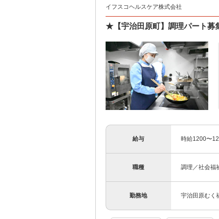
イフスコヘルスケア株式会社
★【宇治田原町】調理パート募集
給与
時給1200〜12
職種
調理／社会福
勤務地
宇治田原むく