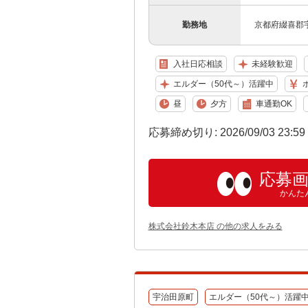
勤務地
京都府綴喜郡宇
入社日応相談
未経験歓迎
エルダー（50代～）活躍中
昼
夕方
車通勤OK
応募締め切り: 2026/09/03 23:5
応募
かんた
株式会社鈴木本店 の他の求人をみる
宇治田原町
エルダー（50代～）活躍