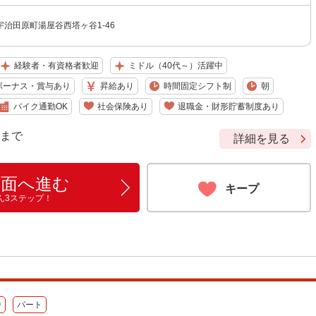
治田原町湯屋谷西塔ヶ谷1-46
経験者・有資格者歓迎
ミドル（40代～）活躍中
ボーナス・賞与あり
昇給あり
時間固定シフト制
朝
バイク通勤OK
社会保険あり
退職金・財形貯蓄制度あり
9 まで
詳細を見る
画面へ進む
キープ
ん3ステップ！
中
パート