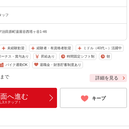
タッフ
治田原町湯屋谷西塔ヶ谷1-46
未経験歓迎
経験者・有資格者歓迎
ミドル（40代～）活躍中
ボーナス・賞与あり
昇給あり
時間固定シフト制
朝
バイク通勤OK
退職金・財形貯蓄制度あり
9 まで
詳細を見る
画面へ進む
キープ
ん3ステップ！