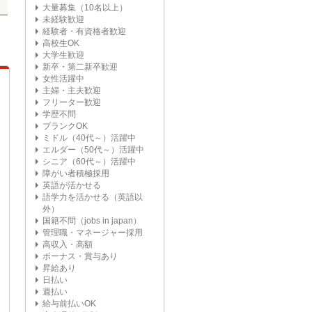
大量募集（10名以上）
未経験歓迎
経験者・有資格者歓迎
高校生OK
大学生歓迎
新卒・第二新卒歓迎
女性活躍中
主婦・主夫歓迎
フリーター歓迎
学歴不問
ブランクOK
ミドル（40代～）活躍中
エルダー（50代～）活躍中
シニア（60代～）活躍中
障がい者積極採用
英語が活かせる
語学力を活かせる（英語以
外）
国籍不問（jobs in japan）
管理職・マネージャー採用
高収入・高額
ボーナス・賞与あり
昇給あり
日払い
週払い
給与前払いOK