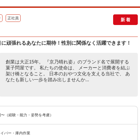
中
正社員
新着
面目に頑張れるあなたに期待！性別に関係なく活躍できます！
創業は大正15年。 『京乃晴れ姿』のブランド名で展開する
菓子問屋です。 私たちの使命は、 メーカーと消費者を結ぶ
架け橋となること。 日本のおやつ文化を支える当社で、 あ
なたも新しい一歩を踏み出しませんか...
00円〜（経験・能力・姿勢を考慮）
ライバー・庫内作業