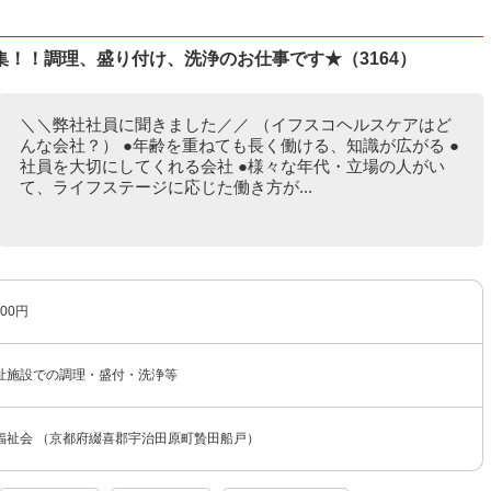
！！調理、盛り付け、洗浄のお仕事です★（3164）
＼＼弊社社員に聞きました／／ （イフスコヘルスケアはど
んな会社？） ●年齢を重ねても長く働ける、知識が広がる ●
社員を大切にしてくれる会社 ●様々な年代・立場の人がい
て、ライフステージに応じた働き方が...
00円
祉施設での調理・盛付・洗浄等
福祉会 （京都府綴喜郡宇治田原町贄田船戸）