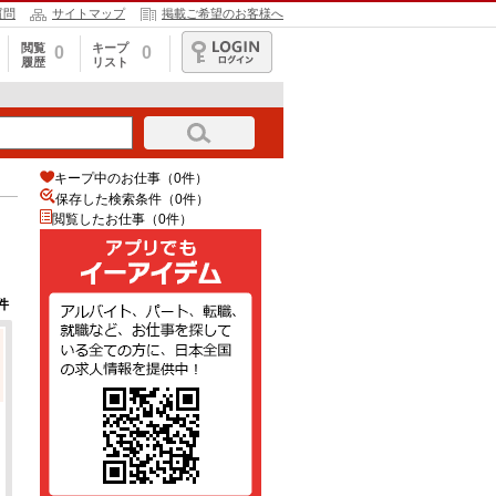
質問
サイトマップ
掲載ご希望のお客様へ
閲覧
キープ
0
0
履歴
リスト
ログイン
キープ中のお仕事（0件）
保存した検索条件（
0
件）
閲覧したお仕事（0件）
件