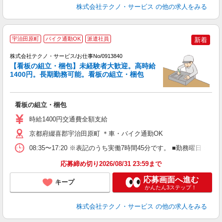
株式会社テクノ・サービス
の他の求人をみる
宇治田原町
バイク通勤OK
派遣社員
新着
株式会社テクノ・サービス/お仕事No/0913840
【看板の組立・梱包】未経験者大歓迎。高時給
1400円。長期勤務可能。看板の組立・梱包
く
看板の組立・梱包
履
高
時給1400円交通費全額支給
勤
あ
京都府綴喜郡宇治田原町 ＊車・バイク通勤OK
08:35〜17:20 ※表記のうち実働7時間45分です。 ■勤務曜日
応募締め切り2026/08/31 23:59まで
応募画面へ進む
キープ
かんたん3ステップ！
株式会社テクノ・サービス
の他の求人をみる