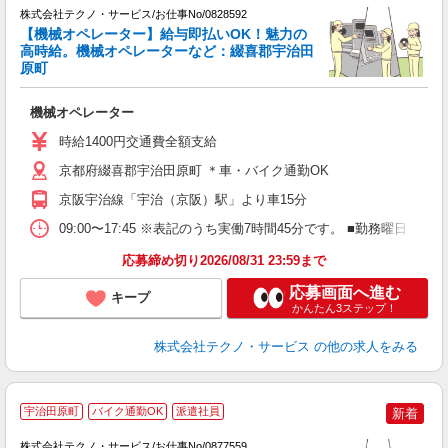
株式会社テクノ・サービス/お仕事No/0828592
【機械オペレーター】給与即払いOK！魅力の
高時給。機械オペレーターなど：綴喜郡宇治田
原町
ー
機械オペレーター
履
タ
時給1400円交通費全額支給
給
交
京都府綴喜郡宇治田原町 ＊車・バイク通勤OK
京阪宇治線「宇治（京阪）駅」より車15分
09:00〜17:45 ※表記のうち実働7時間45分です。 ■勤務曜日
応募締め切り2026/08/31 23:59まで
応募画面へ進む
キープ
かんたん3ステップ！
株式会社テクノ・サービス
の他の求人をみる
宇治田原町
バイク通勤OK
派遣社員
新着
株式会社テクノ・サービス/お仕事No/0877559