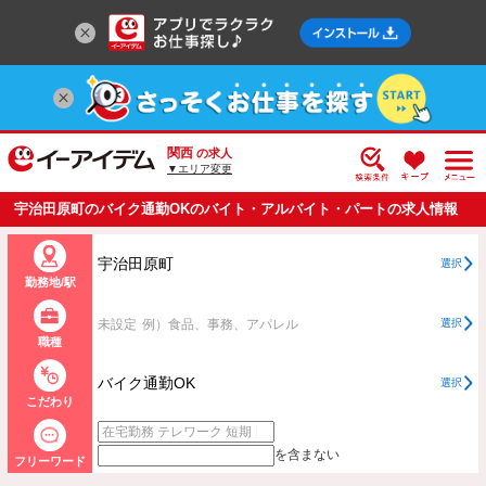
関西
の求人
▼エリア変更
宇治田原町のバイク通勤OKのバイト・アルバイト・パートの求人情報
一覧
宇治田原町
選択
勤務地/駅
未設定
例）食品、事務、アパレル
選択
職種
バイク通勤OK
選択
こだわり
を含まない
フリーワード