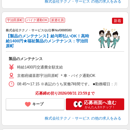
株式会社テクノ・サービス
の他の求人をみる
宇治田原町
バイク通勤OK
派遣社員
新着
株式会社テクノ・サービス/お仕事No/0888580
【製品のメンテナンス】給与即払いOK！高時
給1400円★福祉製品のメンテナンス：宇治田
原町
あ
製品のメンテナンス
履
ミ
時給1400円交通費全額支給
休
援
京都府綴喜郡宇治田原町 ＊車・バイク通勤OK
08:45〜17:15 ※表記のうち実働7時間です。 ■勤務曜日：月
応募締め切り2026/08/31 23:59まで
応募画面へ進む
キープ
かんたん3ステップ！
株式会社テクノ・サービス
の他の求人をみる