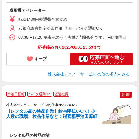
ー
成形機オペレーター
履
高
時給1400円交通費全額支給
勤
援
京都府綴喜郡宇治田原町 ＊車・バイク通勤OK
08:35〜17:20 ※表記のうち実働7時間45分です。 ■勤務曜日
応募締め切り2026/08/31 23:59まで
応募画面へ進む
キープ
かんたん3ステップ！
株式会社テクノ・サービス
の他の求人をみる
宇治田原町
バイク通勤OK
派遣社員
新着
株式会社テクノ・サービス/お仕事No/0830425
【レンタル品の検品作業】給与即払いOK！少
人数の職場。検品作業など：綴喜郡宇治田原町
ク
レンタル品の検品作業
履