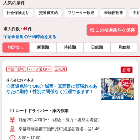
人気の条件
社会保険あり
交通費支給
フリーター歓迎
未経験歓迎
主
求人件数 :
44
件
この検索条件を保存
宇治田原町の平均時給を見る
指定なし
新着順
時給順
日給順
月給順
宇治田原町
バイク通勤OK
正社員
新着
株式会社鈴木本店
◇普通免許でOK◇ 誠実・真面目に頑張れるあ
なたに期待！性別に関係なく活躍できます！
な
2ｔルートドライバー・庫内作業
入
躍
月給281,400円〜（経験・能力・姿勢を考慮）
定
金
京都府綴喜郡宇治田原町湯屋谷西塔ヶ谷1-46
8:00〜17:00