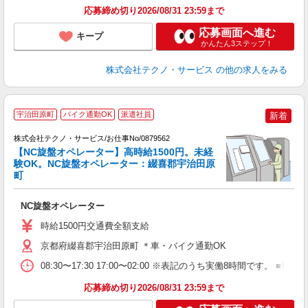
応募締め切り2026/08/31 23:59まで
応募画面へ進む
キープ
かんたん3ステップ！
株式会社テクノ・サービス
の他の求人をみる
宇治田原町
バイク通勤OK
派遣社員
新着
株式会社テクノ・サービス/お仕事No/0879562
【NC旋盤オペレーター】高時給1500円。未経
ス
験OK。NC旋盤オペレーター：綴喜郡宇治田原
町
り
NC旋盤オペレーター
履
高
時給1500円交通費全額支給
京都府綴喜郡宇治田原町 ＊車・バイク通勤OK
08:30〜17:30 17:00〜02:00 ※表記のうち実働8時間です
応募締め切り2026/08/31 23:59まで