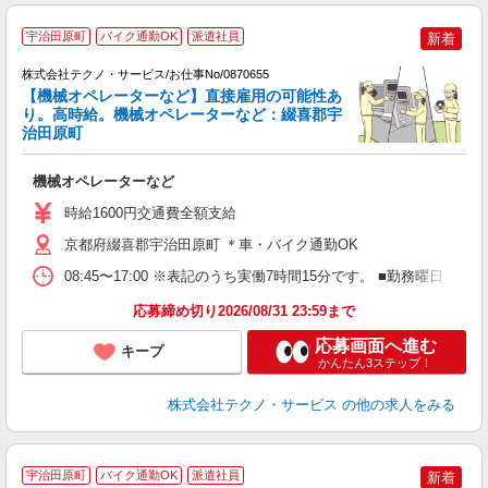
宇治田原町
バイク通勤OK
派遣社員
新着
株式会社テクノ・サービス/お仕事No/0870655
物
【機械オペレーターなど】直接雇用の可能性あ
り。高時給。機械オペレーターなど：綴喜郡宇
治田原町
ギ
は
機械オペレーターなど
履
高
時給1600円交通費全額支給
京都府綴喜郡宇治田原町 ＊車・バイク通勤OK
08:45〜17:00 ※表記のうち実働7時間15分です。 ■勤務曜日
応募締め切り2026/08/31 23:59まで
応募画面へ進む
キープ
かんたん3ステップ！
株式会社テクノ・サービス
の他の求人をみる
宇治田原町
バイク通勤OK
派遣社員
新着