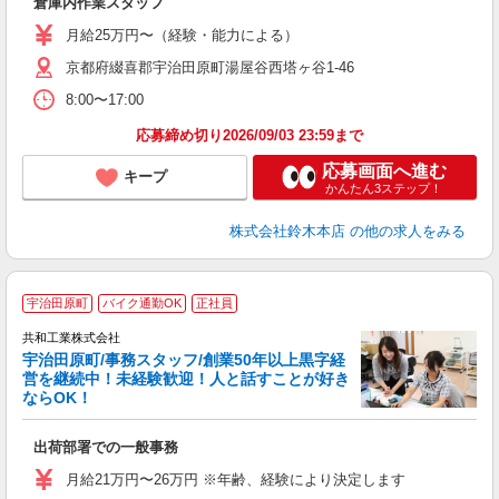
倉庫内作業スタッフ
（
給
月給25万円〜（経験・能力による）
金
京都府綴喜郡宇治田原町湯屋谷西塔ヶ谷1-46
8:00〜17:00
応募締め切り2026/09/03 23:59まで
応募画面へ進む
キープ
かんたん3ステップ！
株式会社鈴木本店
の他の求人をみる
宇治田原町
バイク通勤OK
正社員
共和工業株式会社
宇治田原町/事務スタッフ/創業50年以上黒字経
営を継続中！未経験歓迎！人と話すことが好き
ならOK！
ー
出荷部署での一般事務
入
夫
月給21万円〜26万円 ※年齢、経験により決定します
ス