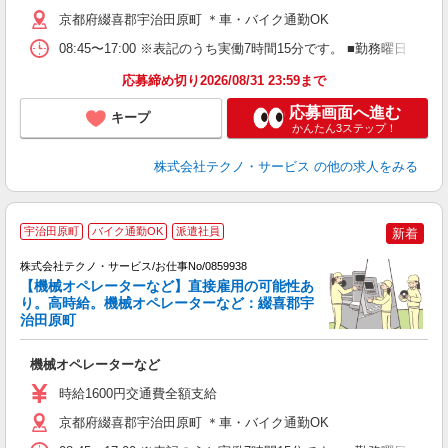
京都府綴喜郡宇治田原町 ＊車・バイク通勤OK
08:45〜17:00 ※表記のうち実働7時間15分です。 ■勤務曜日
応募締め切り2026/08/31 23:59まで
応募画面へ進む
キープ
かんたん3ステップ！
株式会社テクノ・サービス
の他の求人をみる
宇治田原町
バイク通勤OK
派遣社員
新着
株式会社テクノ・サービス/お仕事No/0859938
【機械オペレーターなど】直接雇用の可能性あ
り。高時給。機械オペレーターなど：綴喜郡宇
ジ
治田原町
お
機械オペレーターなど
履
高
時給1600円交通費全額支給
勤
京都府綴喜郡宇治田原町 ＊車・バイク通勤OK