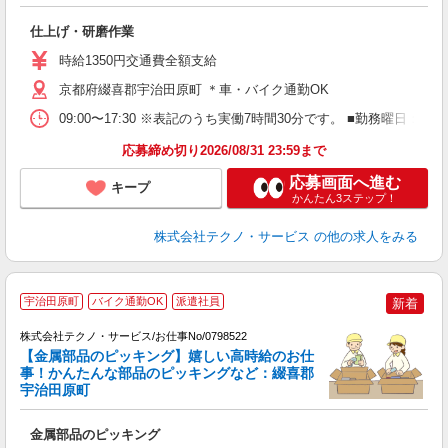
と
仕上げ・研磨作業
履
タ
時給1350円交通費全額支給
休
援
京都府綴喜郡宇治田原町 ＊車・バイク通勤OK
09:00〜17:30 ※表記のうち実働7時間30分です。 ■勤務曜日
応募締め切り2026/08/31 23:59まで
応募画面へ進む
キープ
かんたん3ステップ！
株式会社テクノ・サービス
の他の求人をみる
宇治田原町
バイク通勤OK
派遣社員
新着
株式会社テクノ・サービス/お仕事No/0798522
【金属部品のピッキング】嬉しい高時給のお仕
ン
事！かんたんな部品のピッキングなど：綴喜郡
宇治田原町
仕
金属部品のピッキング
履