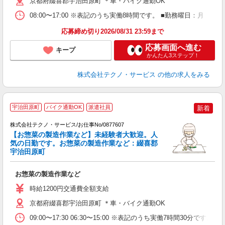
京都府綴喜郡宇治田原町 ＊車・バイク通勤OK
08:00〜17:00 ※表記のうち実働8時間です。 ■勤務曜日：月
応募締め切り2026/08/31 23:59まで
応募画面へ進む
キープ
かんたん3ステップ！
株式会社テクノ・サービス
の他の求人をみる
宇治田原町
バイク通勤OK
派遣社員
新着
株式会社テクノ・サービス/お仕事No/0877607
【お惣菜の製造作業など】未経験者大歓迎。人
気の日勤です。お惣菜の製造作業など：綴喜郡
宇治田原町
件
お惣菜の製造作業など
履
車
時給1200円交通費全額支給
京都府綴喜郡宇治田原町 ＊車・バイク通勤OK
09:00〜17:30 06:30〜15:00 ※表記のうち実働7時間3