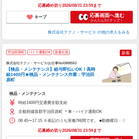
応募締め切り2026/08/31 23:59まで
応募画面へ進む
キープ
かんたん3ステップ！
株式会社テクノ・サービス
の他の求人をみる
宇治田原町
バイク通勤OK
派遣社員
新着
株式会社テクノ・サービス/お仕事No/0888563
【検品・メンテナンス】給与即払いOK！高時
給1400円★検品・メンテナンス作業：宇治田
原町
サ
検品・メンテナンス
履
ミ
時給1400円交通費全額支給
休
あ
京都府綴喜郡宇治田原町 ＊車・バイク通勤OK
08:45〜17:15 ※表記のうち実働7時間です。 ■勤務曜日：月
応募締め切り2026/08/31 23:59まで