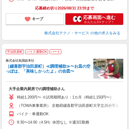
応募締め切り2026/08/31 23:59まで
応募画面へ進む
キープ
かんたん3ステップ！
株式会社テクノ・サービス
の他の求人をみる
宇治田原町
バイク通勤OK
パート
株式会社魚国総本社
［綴喜郡宇治田原町］≪調理補助≫〜お皿の空
っぽは、「美味しかったよ」の合図〜
で
大手企業内厨房での調理補助さん
未
勤
時給1,200円〜 ※試用期間あり：1カ月（時給1,150円〜）
（TOWA東事業所） 京都府綴喜郡宇治田原町大字立川小字金井谷1
バイク・車通勤OK
9:30〜14:00（4.5H）休憩なし ※週3日勤務