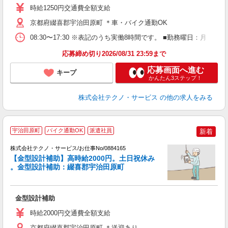
高
時給1250円交通費全額支給
ク
京都府綴喜郡宇治田原町 ＊車・バイク通勤OK
08:30〜17:30 ※表記のうち実働8時間です。 ■勤務曜日：月
応募締め切り2026/08/31 23:59まで
応募画面へ進む
キープ
かんたん3ステップ！
株式会社テクノ・サービス
の他の求人をみる
宇治田原町
バイク通勤OK
派遣社員
新着
株式会社テクノ・サービス/お仕事No/0884165
【金型設計補助】高時給2000円。土日祝休み
。金型設計補助：綴喜郡宇治田原町
フ
の
金型設計補助
履
高
時給2000円交通費全額支給
京都府綴喜郡宇治田原町 ＊送迎あり