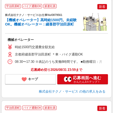
宇治田原町
バイク通勤OK
派遣社員
新着
株式会社テクノ・サービス/お仕事No/0879561
安
【機械オペレーター】高時給1500円。未経験
OK。機械オペレーター：綴喜郡宇治田原町
望
機械オペレーター
履
高
時給1500円交通費全額支給
京都府綴喜郡宇治田原町 ＊車・バイク通勤OK
08:30〜17:30 ※表記のうち実働8時間です。 ■勤務曜日：月
応募締め切り2026/08/31 23:59まで
応募画面へ進む
キープ
かんたん3ステップ！
株式会社テクノ・サービス
の他の求人をみる
宇治田原町
バイク通勤OK
派遣社員
新着