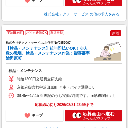
キープ
かんたん3ステップ！
株式会社テクノ・サービス
の他の求人をみる
宇治田原町
バイク通勤OK
派遣社員
新着
株式会社テクノ・サービス/お仕事No/0857067
【検品・メンテナンス】給与即払いOK！少人
数の職場。検品・メンテナンス作業：綴喜郡宇
治田原町
る
検品・メンテナンス
履
高
時給1300円交通費全額支給
勤
り
京都府綴喜郡宇治田原町 ＊車・バイク通勤OK
08:45〜17:15 ※表記のうち実働7時間です。 ■勤務曜日：月
応募締め切り2026/08/31 23:59まで
応募画面へ進む
キープ
かんたん3ステップ！