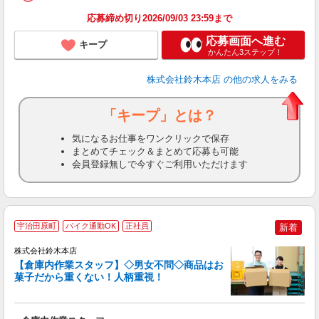
応募締め切り2026/09/03 23:59まで
応募画面へ進む
キープ
かんたん3ステップ！
株式会社鈴木本店
の他の求人をみる
「キープ」とは？
気になるお仕事をワンクリックで保存
まとめてチェック＆まとめて応募も可能
会員登録無しで今すぐご利用いただけます
宇治田原町
バイク通勤OK
正社員
新着
株式会社鈴木本店
【倉庫内作業スタッフ】◇男女不問◇商品はお
う
菓子だから重くない！人柄重視！
活
用
入