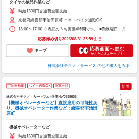
タイヤの検品作業など
履
高
時給1300円交通費全額支給
京都府綴喜郡宇治田原町 ＊車・バイク通勤OK
13:00〜17:00 ※表記のうち実働4時間です。 ■勤務曜日：月 
応募締め切り2026/08/31 23:59まで
応募画面へ進む
キープ
かんたん3ステップ！
株式会社テクノ・サービス
の他の求人をみる
宇治田原町
バイク通勤OK
派遣社員
新着
を
株式会社テクノ・サービス/お仕事No/0888606
【機械オペレーターなど】直接雇用の可能性あ
り。機械オペレーター作業など：綴喜郡宇治田
原町
ー
ノ
機械オペレーターなど
履
高
時給1600円交通費全額支給