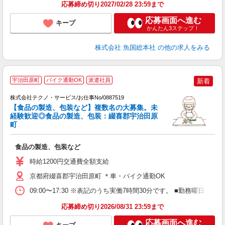
応募締め切り2027/02/28 23:59まで
応募画面へ進む
キープ
かんたん3ステップ！
株式会社 魚国総本社
の他の求人をみる
宇治田原町
バイク通勤OK
派遣社員
新着
株式会社テクノ・サービス/お仕事No/0887519
【食品の製造、包装など】複数名の大募集。未
経験歓迎◎食品の製造、包装：綴喜郡宇治田原
町
望
食品の製造、包装など
履
車
時給1200円交通費全額支給
京都府綴喜郡宇治田原町 ＊車・バイク通勤OK
09:00〜17:30 ※表記のうち実働7時間30分です。 ■勤務曜
応募締め切り2026/08/31 23:59まで
応募画面へ進む