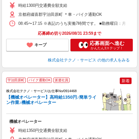
高
時給1300円交通費全額支給
勤
り
京都府綴喜郡宇治田原町 ＊車・バイク通勤OK
08:45〜17:15 ※表記のうち実働7時間です。 ■勤務曜日：月
応募締め切り2026/08/31 23:59まで
応募画面へ進む
キープ
かんたん3ステップ！
株式会社テクノ・サービス
の他の求人をみる
宇治田原町
バイク通勤OK
派遣社員
新着
株式会社テクノ・サービス/お仕事No/0914468
【機械オペレーター】高時給1350円♪簡単ライ
ン作業♪機械オペレーター
プ
機械オペレーター
履
高
時給1350円交通費全額支給