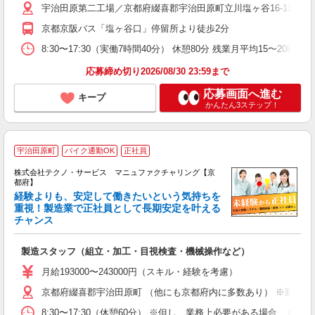
宇治田原第二工場／京都府綴喜郡宇治田原町立川塩ヶ谷16‐13 宇
少
京都京阪バス「塩ヶ谷口」停留所より徒歩2分
支
8:30〜17:30（実働7時間40分） 休憩80分 残業月平均15
応募締め切り2026/08/30 23:59まで
応募画面へ進む
キープ
かんたん3ステップ！
宇治田原町
バイク通勤OK
正社員
株式会社テクノ・サービス マニュファクチャリング【京
都府】
経験よりも、安定して働きたいという気持ちを
重視！製造業で正社員として長期安定を叶える
チャンス
く
入
製造スタッフ（組立・加工・目視検査・機械操作など）
未
あ
月給193000〜243000円（スキル・経験を考慮）
遣
京都府綴喜郡宇治田原町 （他にも京都府内に多数あり） ※勤務地
8:30〜17:30（休憩60分） ※但し、業務上必要がある場合