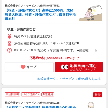
株式会社テクノ・サービス/お仕事No/0877561
【検査・評価作業など】高時給1500円。未経
験者大歓迎。検査・評価作業など：綴喜郡宇治
田原町
ン
ノ
検査・評価作業など
履
高
時給1500円交通費全額支給
京都府綴喜郡宇治田原町 ＊車・バイク通勤OK
08:30〜17:30 ※表記のうち実働8時間です。 ■勤務曜日：月
応募締め切り2026/08/31 23:59まで
応募画面へ進む
キープ
かんたん3ステップ！
株式会社テクノ・サービス
の他の求人をみる
宇治田原町
バイク通勤OK
派遣社員
新着
株式会社テクノ・サービス/お仕事No/0852158
【原料加工・加熱調理】扶養内勤務もOK♪未経