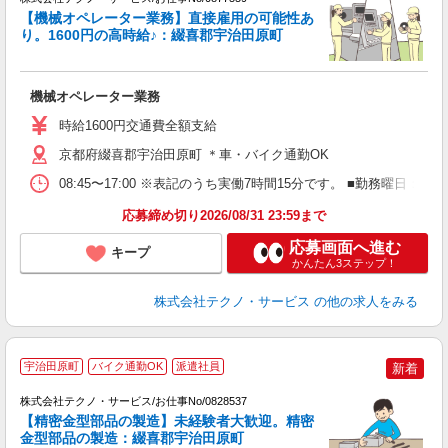
【機械オペレーター業務】直接雇用の可能性あ
り。1600円の高時給♪：綴喜郡宇治田原町
ジ
ビ
機械オペレーター業務
履
高
時給1600円交通費全額支給
京都府綴喜郡宇治田原町 ＊車・バイク通勤OK
08:45〜17:00 ※表記のうち実働7時間15分です。 ■勤務曜日
応募締め切り2026/08/31 23:59まで
応募画面へ進む
キープ
かんたん3ステップ！
株式会社テクノ・サービス
の他の求人をみる
宇治田原町
バイク通勤OK
派遣社員
新着
株式会社テクノ・サービス/お仕事No/0828537
の
【精密金型部品の製造】未経験者大歓迎。精密
金型部品の製造：綴喜郡宇治田原町