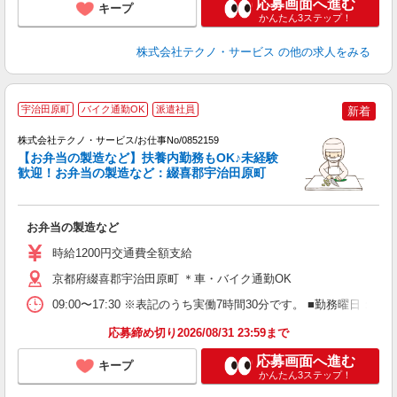
応募画面へ進む
キープ
かんたん3ステップ！
株式会社テクノ・サービス
の他の求人をみる
宇治田原町
バイク通勤OK
派遣社員
新着
株式会社テクノ・サービス/お仕事No/0852159
【お弁当の製造など】扶養内勤務もOK♪未経験
て
歓迎！お弁当の製造など：綴喜郡宇治田原町
の
お弁当の製造など
履
車
時給1200円交通費全額支給
京都府綴喜郡宇治田原町 ＊車・バイク通勤OK
09:00〜17:30 ※表記のうち実働7時間30分です。 ■勤務曜
応募締め切り2026/08/31 23:59まで
応募画面へ進む
キープ
かんたん3ステップ！