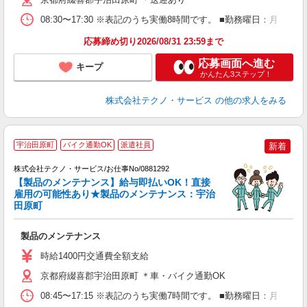
08:30〜17:30 ※表記のうち実働8時間です。 ■勤務曜日：月
応募締め切り2026/08/31 23:59まで
応募画面へ進む
キープ
かんたん3ステップ！
株式会社テクノ・サービス
の他の求人をみる
宇治田原町
バイク通勤OK
派遣社員
新着
株式会社テクノ・サービス/お仕事No/0881292
【製品のメンテナンス】給与即払いOK！直接
雇用の可能性あり★製品のメンテナンス：宇治
田原町
あ
製品のメンテナンス
履
高
時給1400円交通費全額支給
勤
京都府綴喜郡宇治田原町 ＊車・バイク通勤OK
08:45〜17:15 ※表記のうち実働7時間です。 ■勤務曜日：月