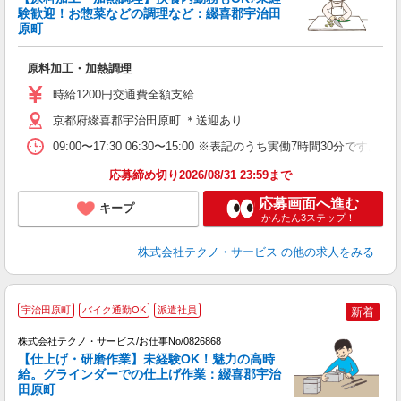
ま
験歓迎！お惣菜などの調理など：綴喜郡宇治田
原町
キ
原料加工・加熱調理
履
車
時給1200円交通費全額支給
京都府綴喜郡宇治田原町 ＊送迎あり
09:00〜17:30 06:30〜15:00 ※表記のうち実働7時間3
応募締め切り2026/08/31 23:59まで
応募画面へ進む
キープ
かんたん3ステップ！
株式会社テクノ・サービス
の他の求人をみる
宇治田原町
バイク通勤OK
派遣社員
新着
株式会社テクノ・サービス/お仕事No/0826868
【仕上げ・研磨作業】未経験OK！魅力の高時
に
給。グラインダーでの仕上げ作業：綴喜郡宇治
田原町