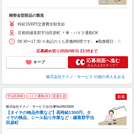
望
精密金型部品の製造
履
タ
時給1500円交通費全額支給
み
り
京都府綴喜郡宇治田原町 ＊車・バイク通勤OK
08:30〜17:30 ※表記のうち実働8時間です。 ■勤務曜日：月
応募締め切り2026/08/31 23:59まで
応募画面へ進む
キープ
かんたん3ステップ！
株式会社テクノ・サービス
の他の求人をみる
宇治田原町
バイク通勤OK
派遣社員
新着
株式会社テクノ・サービス/お仕事No/0822600
【タイヤの検品作業など】高時給1300円。タ
イヤの検品、シール貼り作業など：綴喜郡宇治
田原町
す