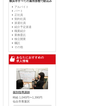
横浜市すべての雇用形態で絞込み
アルバイト
パート
正社員
契約社員
派遣社員
紹介予定派遣
職業紹介
業務委託
独立開業
嘱託
その他
あなたにおすすめの
求人情報
個別指導講師
時給 1,040円〜1,390円
仙台市青葉区