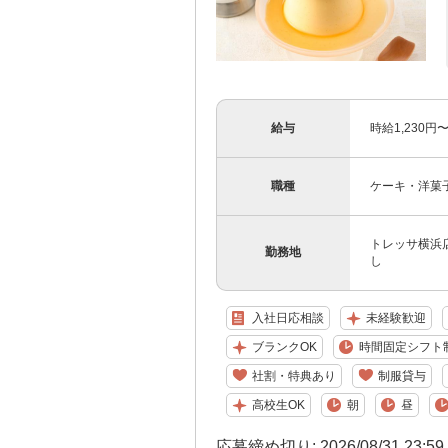
給与
時給1,230円〜
職種
ケーキ・洋菓
トレッサ横浜
勤務地
し
入社日応相談
未経験歓迎
ブランクOK
時間固定シフト
社割・特典あり
制服貸与
高校生OK
朝
昼
応募締め切り: 2026/08/31 23:5