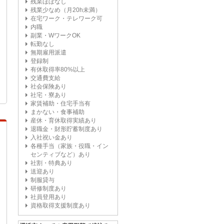
残業ほぼなし
残業少なめ（月20h未満）
在宅ワーク・テレワーク可
内職
副業・WワークOK
転勤なし
無期雇用派遣
登録制
有休取得率80%以上
交通費支給
社会保険あり
社宅・寮あり
家賃補助・住宅手当有
まかない・食事補助
産休・育休取得実績あり
退職金・財形貯蓄制度あり
入社祝い金あり
各種手当（家族・役職・イン
センティブなど）あり
社割・特典あり
送迎あり
制服貸与
研修制度あり
社員登用あり
資格取得支援制度あり