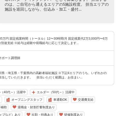
のは、ご自宅から通えるエリアの5施設程度。 担当エリアの
施設を巡回しながら、仕込み・加工・盛付...
35万円 固定残業時間（トータル）12〜30時間/月 固定残業代2万3,000円〜6万
超過分別途支給 ※給与は経験や前職給与に応じて決定します...
サポート調理師
川県・埼玉県・千葉県内の高齢者福祉施設 ※下記4エリアのうち、いずれかの
担当していただきます。 担当いただく範囲は、お住まい...
（40代～）活躍中
エルダー（50代～）活躍中
り
オープニングスタッフ
車通勤OK
交通費支給
事補助
退職金・財形貯蓄制度あり
ィブなど）あり
社割・特典あり
研修制度あり