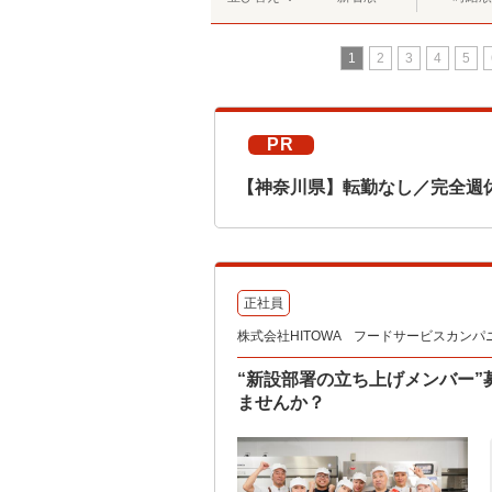
1
2
3
4
5
PR
【神奈川県】転勤なし／完全週
正社員
株式会社HITOWA フードサービスカンパ
“新設部署の立ち上げメンバー
ませんか？