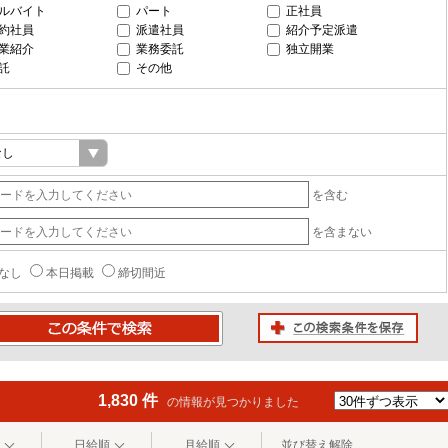
ルバイト
パート
正社員
約社員
派遣社員
紹介予定派遣
業紹介
業務委託
独立開業
託
その他
を含む
を含まない
なし
本日掲載
締切間近
この検索条件を保存
条件で検索
1,830 件
の情報が見つかりました
日給順
月給順
並び替え解除