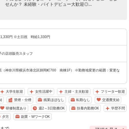
せんか？ 未経験・バイトデビュー大歓迎◎...
1,330円 ※土日祝 時給1,330円
子の店頭販売スタッフ
店（神奈川県横浜市港北区師岡町700 南棟1F） ※勤務地変更の範囲：変更な
大学生歓迎
女性活躍中
主婦・主夫歓迎
フリーター歓迎
制
禁煙・分煙
残業ほぼなし
転勤なし
交通費支給
研修制度あり
週2～3日勤務OK
扶養内勤務OK
学歴不問
夕方
副業・WワークOK
9 まで