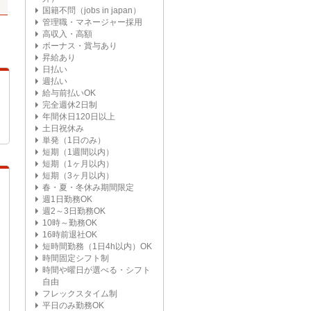
国籍不問（jobs in japan）
管理職・マネージャー採用
高収入・高額
ボーナス・賞与あり
昇給あり
日払い
週払い
給与前払いOK
完全週休2日制
年間休日120日以上
土日祝休み
単発（1日のみ）
短期（1週間以内）
短期（1ヶ月以内）
短期（3ヶ月以内）
春・夏・冬休み期間限定
週1日勤務OK
週2～3日勤務OK
10時～勤務OK
16時前退社OK
短時間勤務（1日4h以内）OK
時間固定シフト制
時間や曜日が選べる・シフト
自由
フレックスタイム制
平日のみ勤務OK