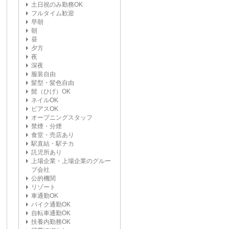
土日祝のみ勤務OK
フルタイム歓迎
早朝
朝
昼
夕方
夜
深夜
服装自由
髪型・髪色自由
髭（ひげ）OK
ネイルOK
ピアスOK
オープニングスタッフ
禁煙・分煙
食堂・売店あり
駅直結・駅チカ
託児所あり
上場企業・上場企業のグルー
プ会社
公的機関
リゾート
車通勤OK
バイク通勤OK
自転車通勤OK
扶養内勤務OK