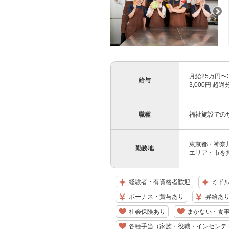
月給25万円〜
給与
3,000円 
職種
福祉施設での
東京都・神奈
勤務地
エリア・市を
経験者・有資格者歓迎
ミドル
ボーナス・賞与あり
昇給あ
社会保険あり
まかない・食
各種手当（家族・役職・インセンテ