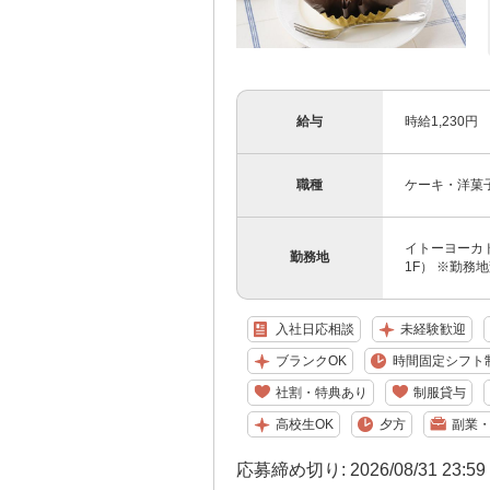
給与
時給1,230円
職種
ケーキ・洋菓
イトーヨーカド
勤務地
1F） ※勤務
入社日応相談
未経験歓迎
ブランクOK
時間固定シフト
社割・特典あり
制服貸与
高校生OK
夕方
副業・
応募締め切り: 2026/08/31 23:5