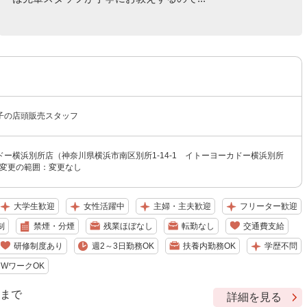
子の店頭販売スタッフ
ー横浜別所店（神奈川県横浜市南区別所1-14-1 イトーヨーカドー横浜別所
地変更の範囲：変更なし
大学生歓迎
女性活躍中
主婦・主夫歓迎
フリーター歓迎
制
禁煙・分煙
残業ほぼなし
転勤なし
交通費支給
研修制度あり
週2～3日勤務OK
扶養内勤務OK
学歴不問
WワークOK
9 まで
詳細を見る