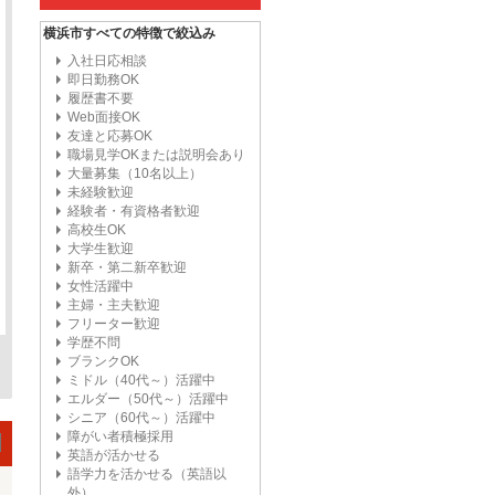
横浜市すべての特徴で絞込み
入社日応相談
即日勤務OK
履歴書不要
Web面接OK
友達と応募OK
職場見学OKまたは説明会あり
大量募集（10名以上）
未経験歓迎
経験者・有資格者歓迎
高校生OK
大学生歓迎
新卒・第二新卒歓迎
女性活躍中
主婦・主夫歓迎
フリーター歓迎
学歴不問
ブランクOK
ミドル（40代～）活躍中
エルダー（50代～）活躍中
シニア（60代～）活躍中
障がい者積極採用
英語が活かせる
語学力を活かせる（英語以
外）