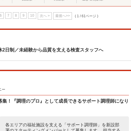
6
7
8
9
10
次へ >
最後へ>>
( 1 / 61ページ )
休2日制／未経験から品質を支える検査スタッフへ
ニー
”募集！『調理のプロ』として成長できるサポート調理師になり
各エリアの福祉施設を支える「サポート調理師」を新設部
署のスターティングメンバーとして募集します。 担当する