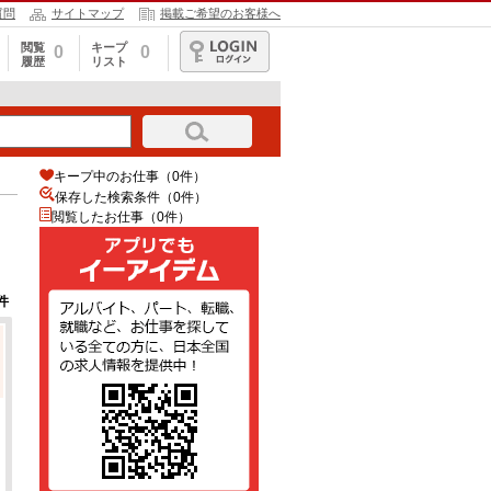
質問
サイトマップ
掲載ご希望のお客様へ
閲覧
キープ
0
0
履歴
リスト
ログイン
キープ中のお仕事（0件）
保存した検索条件（
0
件）
閲覧したお仕事（0件）
件