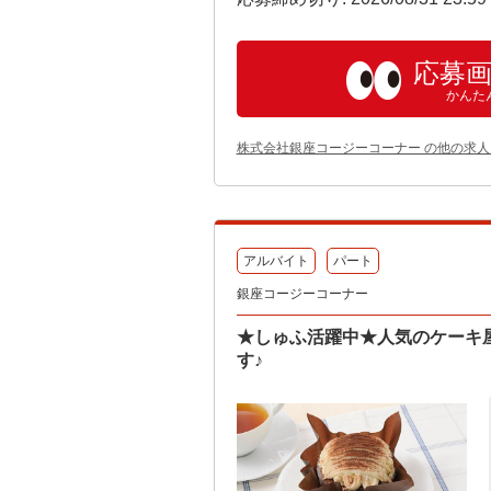
応募
かんた
株式会社銀座コージーコーナー の他の求人
アルバイト
パート
銀座コージーコーナー
★しゅふ活躍中★人気のケーキ
す♪