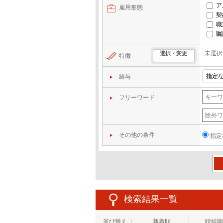
ア
雇用形態
契
職
嘱
未選択
選択・変更
特徴
給与
フリーワード
その他の条件
指定
この
検索結果一覧
並び替え ：
新着順
時給順