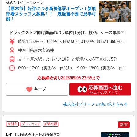
株式会社ビリーフレーブ
【厚木市】好評につき新規部署オープン！新規
6
部署スタッフ大募集！！ 履歴書不要で見学可
勤
能！
♪.
ドラッグストア向け商品のバラ単位仕分け、検品、ケース単位の店舗仕
入
た
時給1,350円〜1,688円 ＜日給例＞10,800円（時給1,350円×8h
第
神奈川県厚木市酒井
ブ
払
☆「本厚木駅」よりバス10分 ☆愛坪バス停下車徒歩5分
ピ
な
8:00〜17:00（実働8h・休憩1h） 9:00〜18:00（実働8h・休憩1
応募締め切り2026/09/05 23:59まで
応募画面へ進む
キープ
かんたん3ステップ！
株式会社ビリーフ
の他の求人をみる
座間市
ブランクOK
派遣社員
新着
LAPI-Staff株式会社 本社/軽作業窓口