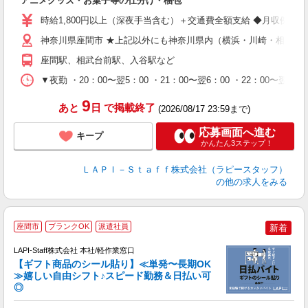
アニメグッズ・お菓子等の仕分け・梱包
入
量
時給1,800円以上（深夜手当含む）＋交通費全額支給 ◆月収例 316,8
迎
給
神奈川県座間市 ★上記以外にも神奈川県内（横浜・川崎・相模原
期
座間駅、相武台前駅、入谷駅など
休
シ
▼夜勤 ・20：00〜翌5：00 ・21：00〜翌6：00 ・22
深
9
あと
日
で掲載終了
(2026/08/17 23:59まで)
応募画面へ進む
キープ
かんたん3ステップ！
ＬＡＰＩ－Ｓｔａｆｆ株式会社（ラピースタッフ）
の他の求人をみる
座間市
ブランクOK
派遣社員
新着
LAPI-Staff株式会社 本社/軽作業窓口
【ギフト商品のシール貼り】≪単発〜長期OK
≫嬉しい自由シフト♪スピード勤務＆日払い可
◎
入