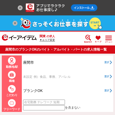
関東
の求人
▼エリア変更
座間市のブランクOKのバイト・アルバイト・パートの求人情報一覧
座間市
選択
勤務地/駅
未設定
例）食品、事務、アパレル
選択
職種
ブランクOK
選択
こだわり
を含まない
フリーワード