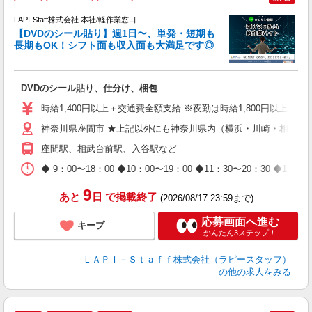
LAPI-Staff株式会社 本社/軽作業窓口
【DVDのシール貼り】週1日〜、単発・短期も
長期もOK！シフト面も収入面も大満足です◎
働
DVDのシール貼り、仕分け、梱包
入
量
時給1,400円以上＋交通費全額支給 ※夜勤は時給1,800円以上（深夜手
迎
給
神奈川県座間市 ★上記以外にも神奈川県内（横浜・川崎・相模原
期
座間駅、相武台前駅、入谷駅など
休
日
◆ 9：00〜18：00 ◆10：00〜19：00 ◆11：30〜2
タ
9
あと
日
で掲載終了
(2026/08/17 23:59まで)
応募画面へ進む
キープ
かんたん3ステップ！
ＬＡＰＩ－Ｓｔａｆｆ株式会社（ラピースタッフ）
の他の求人をみる
＼