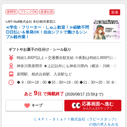
座間市
ブランクOK
派遣社員
新着
LAPI-Staff株式会社 本社/軽作業窓口
≪学生・フリーター・しゅふ歓迎！≫経験不問
相
◎日払い＆単発OK！自由シフトで働けるシン
プル軽作業！
見
ギフトやお菓子の仕分け・シール貼り
入
量
時給1,400円以上＋交通費全額支給 ※夜勤は時給1,800円以上（深夜手当
迎
給
神奈川県座間市 ★上記以外にも神奈川県内（横浜・川崎・相模原
期
座間駅、相武台前駅、入谷駅など
休
日
◆ 9：00〜18：00 ◆10：00〜19：00 ◆11：30〜2
タ
9
あと
日
で掲載終了
(2026/08/17 23:59まで)
応募画面へ進む
キープ
かんたん3ステップ！
ＬＡＰＩ－Ｓｔａｆｆ株式会社（ラピースタッフ）
の他の求人をみる