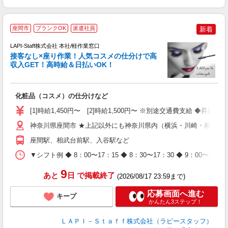
座間市
ブランクOK
派遣社員
新着
LAPI-Staff株式会社 本社/軽作業窓口
接客なし×座り作業！人気コスメの仕分けで高
収入GET！高時給＆日払いOK！
払
化粧品（コスメ）の仕分けなど
入
量
[1]時給1,450円〜 [2]時給1,500円〜 ※別途交通費支給 ◆昇給
迎
与
神奈川県座間市 ★上記以外にも神奈川県内（横浜・川崎・相模原
（
座間駅、相武台前駅、入谷駅など
が
ム
▼シフト例 ◆ 8：00〜17：15 ◆ 8：30〜17：30 ◆ 9：
種
9
あと
日
で掲載終了
(2026/08/17 23:59まで)
応募画面へ進む
キープ
かんたん3ステップ！
ＬＡＰＩ－Ｓｔａｆｆ株式会社（ラピースタッフ）