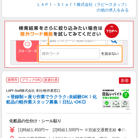
ＬＡＰＩ－Ｓｔａｆｆ株式会社（ラピースタッフ）
の他の求人をみる
座間市
ブランクOK
派遣社員
新着
LAPI-Staff株式会社 本社/軽作業窓口
＜登録制＞座り作業でラクラク♪未経験OK！化
粧品の軽作業スタッフ募集！日払いOK◎
に
化粧品の仕分け・シール貼り
入
量
[1]時給1,450円〜 [2]時給1,500円〜 ※別途交通費支給 ◆昇給
迎
与