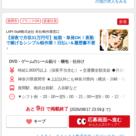
の他の求人をみる
座間市
ブランクOK
派遣社員
新着
で
LAPI-Staff株式会社 本社/軽作業窓口
【深夜で月収31万円可】短期・単発OK！夜勤
で稼げるシンプル軽作業！日払い＆履歴書不要
♪
か
DVD・ゲームのシール貼り・梱包・仕分け
入
量
時給1,800円以上（深夜手当含む）＋交通費全額支給 ◆月収例 316,8
迎
給
神奈川県座間市 ★上記以外にも神奈川県内（横浜・川崎・相模原
期
座間駅、相武台前駅、入谷駅など
休
シ
▼シフト例 ・20：00〜翌5：00 ・21：00〜翌6：00 ・
深
9
あと
日
で掲載終了
(2026/08/17 23:59まで)
応募画面へ進む
キープ
かんたん3ステップ！