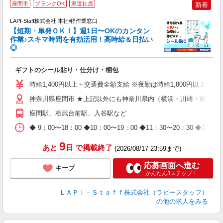
座間市
ブランクOK
派遣社員
新着
LAPI-Staff株式会社 本社/軽作業窓口
【短期・単発ＯＫ！】週1日〜OKのカンタン
作業♪スキマ時間を有効活用！高時給＆日払い
◎
期
ギフトのシール貼り・仕分け・梱包
入
量
時給1,400円以上＋交通費全額支給 ※夜勤は時給1,800円以上（深夜手
迎
給
神奈川県座間市 ★上記以外にも神奈川県内（横浜・川崎・相模原
期
座間駅、相武台前駅、入谷駅など
休
日
◆ 9：00〜18：00 ◆10：00〜19：00 ◆11：30〜2
タ
9
あと
日
で掲載終了
(2026/08/17 23:59まで)
応募画面へ進む
キープ
かんたん3ステップ！
ＬＡＰＩ－Ｓｔａｆｆ株式会社（ラピースタッフ）
の他の求人をみる