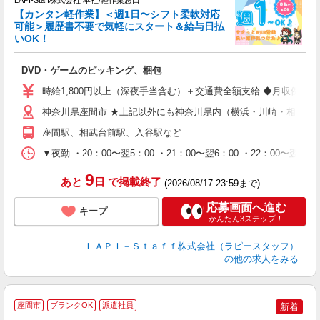
【カンタン軽作業】＜週1日〜シフト柔軟対応
可能＞履歴書不要で気軽にスタート＆給与日払
いOK！
を
DVD・ゲームのピッキング、梱包
入
量
時給1,800円以上（深夜手当含む）＋交通費全額支給 ◆月収例 316,8
迎
給
神奈川県座間市 ★上記以外にも神奈川県内（横浜・川崎・相模原
期
座間駅、相武台前駅、入谷駅など
休
シ
▼夜勤 ・20：00〜翌5：00 ・21：00〜翌6：00 ・22
深
9
あと
日
で掲載終了
(2026/08/17 23:59まで)
応募画面へ進む
キープ
かんたん3ステップ！
ＬＡＰＩ－Ｓｔａｆｆ株式会社（ラピースタッフ）
の他の求人をみる
座間市
ブランクOK
派遣社員
新着