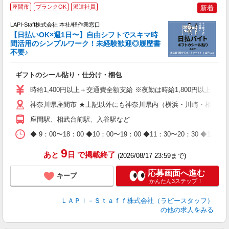
★
座間市
ブランクOK
派遣社員
新着
LAPI-Staff株式会社 本社/軽作業窓口
【日払いOK×週1日〜】自由シフトでスキマ時
間活用のシンプルワーク！未経験歓迎◎履歴書
不要♪
き
入
ギフトのシール貼り・仕分け・梱包
量
迎
時給1,400円以上＋交通費全額支給 ※夜勤は時給1,800円以上（深夜手
給
期
神奈川県座間市 ★上記以外にも神奈川県内（横浜・川崎・相模原
休
座間駅、相武台前駅、入谷駅など
日
タ
◆ 9：00〜18：00 ◆10：00〜19：00 ◆11：30〜2
9
あと
日
で掲載終了
(2026/08/17 23:59まで)
応募画面へ進む
キープ
かんたん3ステップ！
ＬＡＰＩ－Ｓｔａｆｆ株式会社（ラピースタッフ）
の他の求人をみる