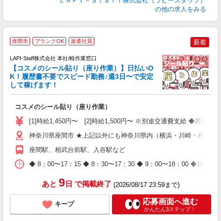
ＬＡＰＩ－Ｓｔａｆｆ株式会社（ラピースタッフ）
の他の求人をみる
座間市
ブランクOK
派遣社員
新着
LAPI-Staff株式会社 本社/軽作業窓口
【コスメのシール貼り（座り作業）】日払いO
K！履歴書不要でスピード勤務♪週3日〜で安定
して稼げます！
で
コスメのシール貼り（座り作業）
入
量
[1]時給1,450円〜 [2]時給1,500円〜 ※別途交通費支給 ◆昇給
迎
与
神奈川県座間市 ★上記以外にも神奈川県内（横浜・川崎・相模原
（
座間駅、相武台前駅、入谷駅など
が
ム
◆ 8：00〜17：15 ◆ 8：30〜17：30 ◆ 9：00〜18：
種
9
あと
日
で掲載終了
(2026/08/17 23:59まで)
応募画面へ進む
キープ
かんたん3ステップ！