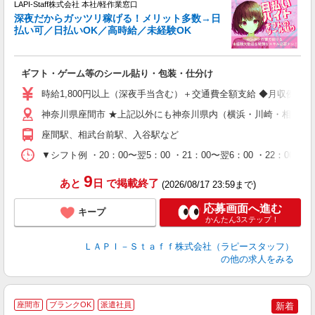
LAPI-Staff株式会社 本社/軽作業窓口
深夜だからガッツリ稼げる！メリット多数→日
払い可／日払いOK／高時給／未経験OK
時
す
入
ギフト・ゲーム等のシール貼り・包装・仕分け
量
迎
時給1,800円以上（深夜手当含む）＋交通費全額支給 ◆月収例 316,8
給
期
神奈川県座間市 ★上記以外にも神奈川県内（横浜・川崎・相模原
休
座間駅、相武台前駅、入谷駅など
シ
深
▼シフト例 ・20：00〜翌5：00 ・21：00〜翌6：00 ・
9
あと
日
で掲載終了
(2026/08/17 23:59まで)
応募画面へ進む
キープ
かんたん3ステップ！
ＬＡＰＩ－Ｓｔａｆｆ株式会社（ラピースタッフ）
の他の求人をみる
座間市
ブランクOK
派遣社員
新着
て