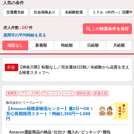
人気の条件
交通費支給
社会保険あり
未経験歓迎
ミドル（40代～）活躍中
求人件数 :
147
件
この検索条件を保存
座間市の平均時給を見る
指定なし
新着順
時給順
日給順
月給順
【神奈川県】転勤なし／完全週休2日制／未経験から品質を支え
PR
る検査スタッフへ
A
座間市
ブランクOK
アルバイト
パート
契約社員
派遣社員
で
株式会社ビリーフレーブ
っ
【Amazon相模原物流センター】週2日〜OK！
安心長期採用スタート！時給1,350円〜1,688
円
待
入
Amazon通販商品の検品･仕分け･棚入れ･ピッキング･梱包
験