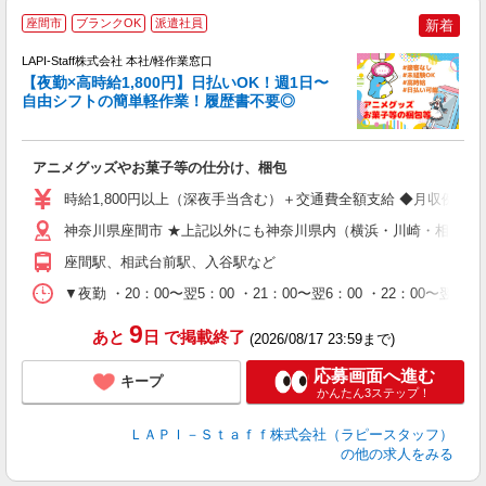
座間市
ブランクOK
派遣社員
新着
時
LAPI-Staff株式会社 本社/軽作業窓口
【夜勤×高時給1,800円】日払いOK！週1日〜
自由シフトの簡単軽作業！履歴書不要◎
く
アニメグッズやお菓子等の仕分け、梱包
入
量
時給1,800円以上（深夜手当含む）＋交通費全額支給 ◆月収例 316,8
迎
給
神奈川県座間市 ★上記以外にも神奈川県内（横浜・川崎・相模原
期
座間駅、相武台前駅、入谷駅など
休
シ
▼夜勤 ・20：00〜翌5：00 ・21：00〜翌6：00 ・22
深
9
あと
日
で掲載終了
(2026/08/17 23:59まで)
応募画面へ進む
キープ
かんたん3ステップ！
ＬＡＰＩ－Ｓｔａｆｆ株式会社（ラピースタッフ）
の他の求人をみる