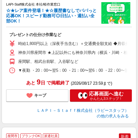
LAPI-Staff株式会社 本社/軽作業窓口
☆★レア案件登場！★☆履歴書なしでパパっと
応募OK！スピード勤務可◎日払い・週払い全
部OK！
ト
プレゼントの仕分け作業など
入
量
時給1,800円以上（深夜手当含む）＋交通費全額支給 ◆月収例 316,8
迎
給
神奈川県座間市 ★上記以外にも神奈川県内（横浜・川崎・相模原
期
座間駅、相武台前駅、入谷駅など
休
シ
▼夜勤 ・20：00〜翌5：00 ・21：00〜翌6：00 ・22
深
9
あと
日
で掲載終了
(2026/08/17 23:59まで)
応募画面へ進む
キープ
かんたん3ステップ！
ＬＡＰＩ－Ｓｔａｆｆ株式会社（ラピースタッフ）
の他の求人をみる
＼
座間市
ブランクOK
派遣社員
新着