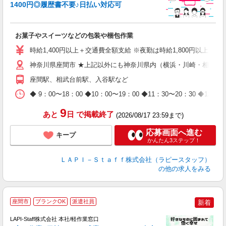
1400円◎履歴書不要♪日払い対応可
た
お菓子やスイーツなどの包装や梱包作業
入
量
時給1,400円以上＋交通費全額支給 ※夜勤は時給1,800円以上（深夜手当
迎
給
神奈川県座間市 ★上記以外にも神奈川県内（横浜・川崎・相模原
期
座間駅、相武台前駅、入谷駅など
休
日
◆ 9：00〜18：00 ◆10：00〜19：00 ◆11：30〜2
タ
9
あと
日
で掲載終了
(2026/08/17 23:59まで)
応募画面へ進む
キープ
かんたん3ステップ！
ＬＡＰＩ－Ｓｔａｆｆ株式会社（ラピースタッフ）
の他の求人をみる
座間市
ブランクOK
派遣社員
新着
て
で
LAPI-Staff株式会社 本社/軽作業窓口
遇