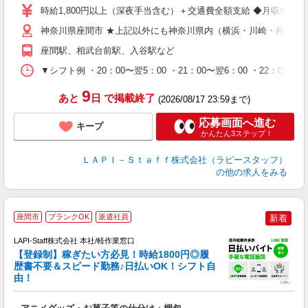
量
時給1,800円以上（深夜手当含む）＋交通費全額支給 ◆月収例 316,8
迎
給
神奈川県座間市 ★上記以外にも神奈川県内（横浜・川崎・相模原
期
座間駅、相武台前駅、入谷駅など
休
シ
▼シフト例 ・20：00〜翌5：00 ・21：00〜翌6：00 ・
深
9
あと
日
で掲載終了
(2026/08/17 23:59まで)
応募画面へ進む
キープ
かんたん3ステップ！
ＬＡＰＩ－Ｓｔａｆｆ株式会社（ラピースタッフ）
の他の求人をみる
座間市
ブランクOK
派遣社員
新着
LAPI-Staff株式会社 本社/軽作業窓口
【登録制】稼ぎたい方必見！時給1800円◎履
歴書不要＆スピード勤務♪日払いOK！シフト自
由！
と