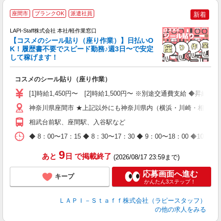
座間市
ブランクOK
派遣社員
新着
LAPI-Staff株式会社 本社/軽作業窓口
【コスメのシール貼り（座り作業）】日払いO
K！履歴書不要でスピード勤務♪週3日〜で安定
して稼げます！
で
コスメのシール貼り（座り作業）
入
量
[1]時給1,450円〜 [2]時給1,500円〜 ※別途交通費支給 ◆昇給
迎
与
神奈川県座間市 ★上記以外にも神奈川県内（横浜・川崎・相模原
（
相武台前駅、座間駅、入谷駅など
が
ム
◆ 8：00〜17：15 ◆ 8：30〜17：30 ◆ 9：00〜18：
種
9
あと
日
で掲載終了
(2026/08/17 23:59まで)
応募画面へ進む
キープ
かんたん3ステップ！
ＬＡＰＩ－Ｓｔａｆｆ株式会社（ラピースタッフ）
の他の求人をみる