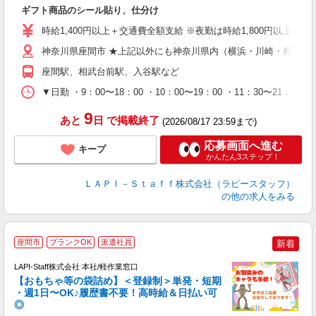
ギフト商品のシール貼り、仕分け
量
迎
時給1,400円以上＋交通費全額支給 ※夜勤は時給1,800円以上（深夜手
給
期
神奈川県座間市 ★上記以外にも神奈川県内（横浜・川崎・相模原
休
座間駅、相武台前駅、入谷駅など
日
タ
▼日勤 ・9：00〜18：00 ・10：00〜19：00 ・11：3
9
あと
日
で掲載終了
(2026/08/17 23:59まで)
応募画面へ進む
キープ
かんたん3ステップ！
ＬＡＰＩ－Ｓｔａｆｆ株式会社（ラピースタッフ）
の他の求人をみる
座間市
ブランクOK
派遣社員
新着
LAPI-Staff株式会社 本社/軽作業窓口
【おもちゃ等の袋詰め】＜登録制＞単発・短期
・週1日〜OK♪履歴書不要！高時給＆日払い可
◎