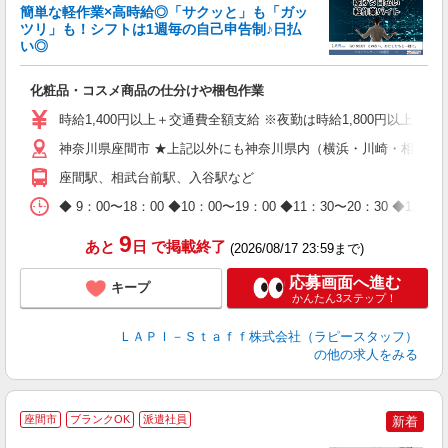
簡単な軽作業×高時給◎「サクッと」も「ガッ
談
ツリ」も！シフトは1週毎の自己申告制♪日払
い◎
こ
化粧品・コスメ商品の仕分けや梱包作業
入
量
時給1,400円以上＋交通費全額支給 ※夜勤は時給1,800円以上（深夜手当
迎
給
神奈川県座間市 ★上記以外にも神奈川県内（横浜・川崎・相模原
期
座間駅、相武台前駅、入谷駅など
休
日
◆ 9：00〜18：00 ◆10：00〜19：00 ◆11：30〜2
タ
9
あと
日
で掲載終了
(2026/08/17 23:59まで)
応募画面へ進む
キープ
かんたん3ステップ！
ＬＡＰＩ－Ｓｔａｆｆ株式会社（ラピースタッフ）
の他の求人をみる
お
座間市
ブランクOK
派遣社員
新着