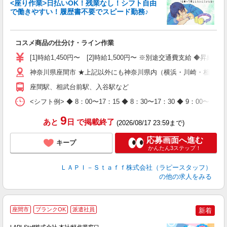
<座り作業>日払いOK！残業なし！シフト自由
で働きやすい！履歴書不要でスピード勤務♪
く
入
コスメ商品の仕分け・ライン作業
量
迎
[1]時給1,450円〜 [2]時給1,500円〜 ※別途交通費支給 ◆昇給
与
（
神奈川県座間市 ★上記以外にも神奈川県内（横浜・川崎・相模原
が
座間駅、相武台前駅、入谷駅など
ム
種
<シフト例> ◆ 8：00〜17：15 ◆ 8：30〜17：30 ◆ 9
9
あと
日
で掲載終了
(2026/08/17 23:59まで)
応募画面へ進む
キープ
かんたん3ステップ！
ＬＡＰＩ－Ｓｔａｆｆ株式会社（ラピースタッフ）
の他の求人をみる
座間市
ブランクOK
派遣社員
新着
LAPI-Staff株式会社 本社/軽作業窓口