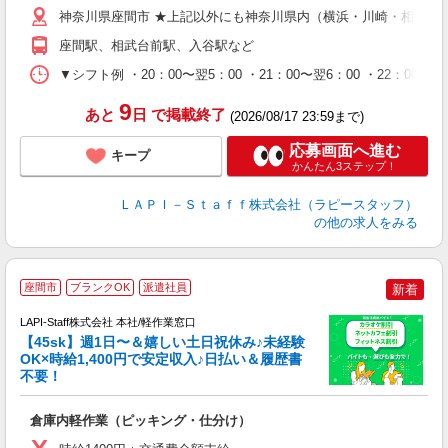
給
神奈川県座間市 ★上記以外にも神奈川県内（横浜・川崎・相模原
期
座間駅、相武台前駅、入谷駅など
休
シ
▼シフト例 ・20：00〜翌5：00 ・21：00〜翌6：00 ・
深
9
あと
日
で掲載終了
(2026/08/17 23:59まで)
応募画面へ進む
キープ
かんたん3ステップ！
ＬＡＰＩ－Ｓｔａｆｆ株式会社（ラピースタッフ）
の他の求人をみる
座間市
ブランクOK
派遣社員
新着
LAPI-Staff株式会社 本社/軽作業窓口
【45sk】週1日〜＆嬉しい土日祝休み♪未経験
OK×時給1,400円で安定収入♪日払い＆履歴書
不要！
す
倉庫内軽作業（ピッキング・仕分け）
入
者