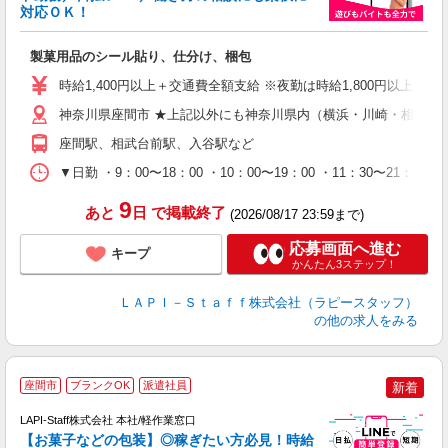
対応ＯＫ！
入
製菓用品のシール貼り、仕分け、梱包
量
迎
時給1,400円以上＋交通費全額支給 ※夜勤は時給1,800円以上（深夜手
給
期
神奈川県座間市 ★上記以外にも神奈川県内（横浜・川崎・相模原
休
座間駅、相武台前駅、入谷駅など
日
タ
▼日勤 ・9：00〜18：00 ・10：00〜19：00 ・11：3
9
あと
日
で掲載終了
(2026/08/17 23:59まで)
応募画面へ進む
キープ
かんたん3ステップ！
ＬＡＰＩ－Ｓｔａｆｆ株式会社（ラピースタッフ）
の他の求人をみる
座間市
ブランクOK
派遣社員
新着
LAPI-Staff株式会社 本社/軽作業窓口
【お菓子などの包装】◎稼ぎたい方必見！時給