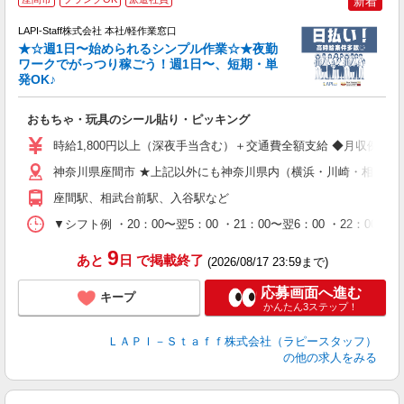
新着
LAPI-Staff株式会社 本社/軽作業窓口
★☆週1日〜始められるシンプル作業☆★夜勤
ワークでがっつり稼ごう！週1日〜、短期・単
発OK♪
ン
おもちゃ・玩具のシール貼り・ピッキング
入
量
時給1,800円以上（深夜手当含む）＋交通費全額支給 ◆月収例 316,8
迎
給
神奈川県座間市 ★上記以外にも神奈川県内（横浜・川崎・相模原
期
座間駅、相武台前駅、入谷駅など
休
シ
▼シフト例 ・20：00〜翌5：00 ・21：00〜翌6：00 ・
深
9
あと
日
で掲載終了
(2026/08/17 23:59まで)
応募画面へ進む
キープ
かんたん3ステップ！
ＬＡＰＩ－Ｓｔａｆｆ株式会社（ラピースタッフ）
の他の求人をみる