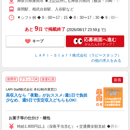
神奈川県座間市 ★上記以外にも神奈川県内（横浜・川崎・相模原
（
座間駅、相武台前駅、入谷駅など
が
ム
▼シフト例 ◆ 8：00〜17：15 ◆ 8：30〜17：30 ◆ 9：
種
9
あと
日
で掲載終了
(2026/08/17 23:59まで)
応募画面へ進む
キープ
かんたん3ステップ！
ＬＡＰＩ－Ｓｔａｆｆ株式会社（ラピースタッフ）
の他の求人をみる
座間市
ブランクOK
派遣社員
新着
LAPI-Staff株式会社 本社/軽作業窓口
高収入なら「夜勤」がおススメ♪週1日で負担
ど
少なめ、週5日で安定収入どちらもOK!
マ
お菓子等の仕分け・梱包
入
量
時給1,800円以上（深夜手当含む）＋交通費全額支給 ◆月収例 316,8
迎