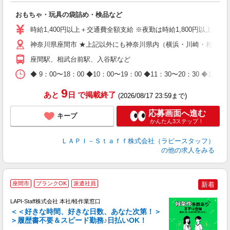
必
おもちゃ・玩具の袋詰め・検品など
入
量
時給1,400円以上＋交通費全額支給 ※夜勤は時給1,800円以上（深夜手
迎
給
神奈川県座間市 ★上記以外にも神奈川県内（横浜・川崎・相模原
期
座間駅、相武台前駅、入谷駅など
休
日
◆ 9：00〜18：00 ◆10：00〜19：00 ◆11：30〜2
タ
9
あと
日
で掲載終了
(2026/08/17 23:59まで)
応募画面へ進む
キープ
かんたん3ステップ！
ＬＡＰＩ－Ｓｔａｆｆ株式会社（ラピースタッフ）
の他の求人をみる
座間市
ブランクOK
派遣社員
新着
LAPI-Staff株式会社 本社/軽作業窓口
＜＜好きな時間、好きな日数、あなた次第！＞
＞履歴書不要＆スピード勤務♪日払いOK！