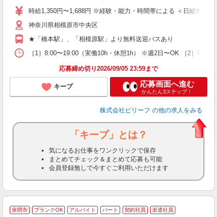
婦
時給1,350円〜1,688円 ※経験・能力・時間帯による ＜日給例＞ 15,613
～
神奈川県相模原市中央区
昼
通
★「橋本駅」、「相模原駅」より無料送迎バスあり
費
［1］8:00〜19:00（実働10h・休憩1h） ※週2日〜OK ［2］8:
応募締め切り2026/09/05 23:59まで
応募画面へ進む
キープ
かんたん3ステップ！
株式会社ビリーフ
の他の求人をみる
「キープ」とは？
気になるお仕事をワンクリックで保存
まとめてチェック＆まとめて応募も可能
会員登録無しで今すぐご利用いただけます
座間市
ブランクOK
アルバイト
パート
契約社員
派遣社員