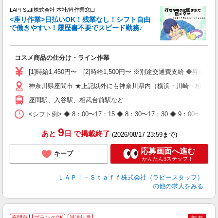
で
LAPI-Staff株式会社 本社/軽作業窓口
遇
<座り作業>日払いOK！残業なし！シフト自由
で働きやすい！履歴書不要でスピード勤務♪
く
入
コスメ商品の仕分け・ライン作業
量
迎
[1]時給1,450円〜 [2]時給1,500円〜 ※別途交通費支給 ◆昇給
与
（
神奈川県座間市 ★上記以外にも神奈川県内（横浜・川崎・相模原
が
座間駅、入谷駅、相武台前駅など
ム
種
<シフト例> ◆ 8：00〜17：15 ◆ 8：30〜17：30 ◆ 9
9
あと
日
で掲載終了
(2026/08/17 23:59まで)
応募画面へ進む
キープ
かんたん3ステップ！
ＬＡＰＩ－Ｓｔａｆｆ株式会社（ラピースタッフ）
の他の求人をみる
座間市
ブランクOK
派遣社員