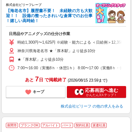
株式会社ビリーフレーブ
【海老名市】履歴書不要！ 未経験の方も大歓
迎！！ 設備の整ったきれいな倉庫でのお仕事
♪
！嬉しい高時給！
リ
●
日用品やアニメグッズの仕分け作業
入
た
時給1,300円〜1,625円 ※経験・能力による ＜日給例＞12,350円（時給
第
神奈川県海老名市 ★「厚木駅」より徒歩10分
ブ
払
★「厚木駅」より徒歩10分
自
勤
7:00〜16:00（実働8ｈ・休憩1ｈ） 8:00〜17:00（実働8ｈ・休
あ
7
あと
日
で掲載終了
(2026/08/15 23:59まで)
応募画面へ進む
キープ
かんたん3ステップ！
株式会社ビリーフ
の他の求人をみる
座間市
ブランクOK
アルバイト
パート
契約社員
派遣社員