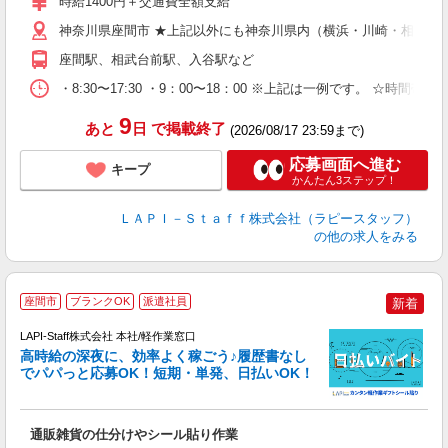
時給1400円＋交通費全額支給
問
以
神奈川県座間市 ★上記以外にも神奈川県内（横浜・川崎・相模原
～
座間駅、相武台前駅、入谷駅など
内
・8:30〜17:30 ・9：00〜18：00 ※上記は一例です。
9
あと
日
で掲載終了
(2026/08/17 23:59まで)
応募画面へ進む
キープ
かんたん3ステップ！
ＬＡＰＩ－Ｓｔａｆｆ株式会社（ラピースタッフ）
の他の求人をみる
座間市
ブランクOK
派遣社員
新着
LAPI-Staff株式会社 本社/軽作業窓口
し
高時給の深夜に、効率よく稼ごう♪履歴書なし
でパパっと応募OK！短期・単発、日払いOK！
業
通販雑貨の仕分けやシール貼り作業
入