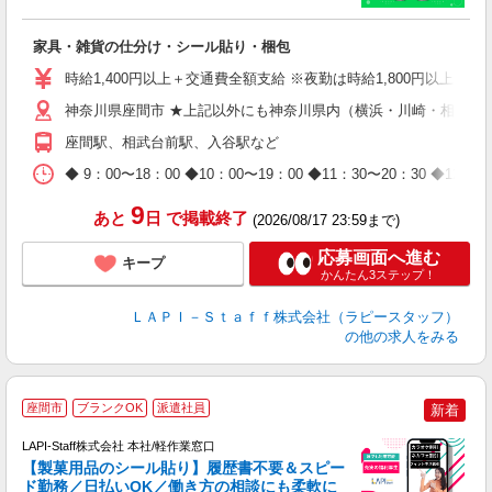
者
家具・雑貨の仕分け・シール貼り・梱包
入
量
時給1,400円以上＋交通費全額支給 ※夜勤は時給1,800円以上（深夜手
迎
給
神奈川県座間市 ★上記以外にも神奈川県内（横浜・川崎・相模原
期
座間駅、相武台前駅、入谷駅など
休
日
◆ 9：00〜18：00 ◆10：00〜19：00 ◆11：30〜2
タ
9
あと
日
で掲載終了
(2026/08/17 23:59まで)
応募画面へ進む
キープ
かんたん3ステップ！
ＬＡＰＩ－Ｓｔａｆｆ株式会社（ラピースタッフ）
の他の求人をみる
座間市
ブランクOK
派遣社員
新着
LAPI-Staff株式会社 本社/軽作業窓口
【製菓用品のシール貼り】履歴書不要＆スピー
ド勤務／日払いOK／働き方の相談にも柔軟に