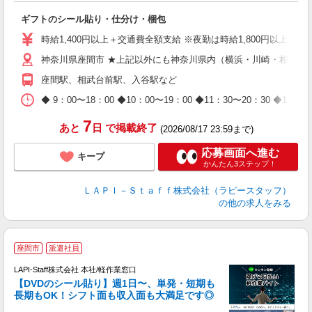
期
ギフトのシール貼り・仕分け・梱包
入
量
時給1,400円以上＋交通費全額支給 ※夜勤は時給1,800円以上（深夜手
迎
神奈川県座間市 ★上記以外にも神奈川県内（横浜・川崎・相模原
給
期
座間駅、相武台前駅、入谷駅など
休
日
◆ 9：00〜18：00 ◆10：00〜19：00 ◆11：30〜2
タ
7
あと
日
で掲載終了
(2026/08/17 23:59まで)
応募画面へ進む
キープ
かんたん3ステップ！
ＬＡＰＩ－Ｓｔａｆｆ株式会社（ラピースタッフ）
の他の求人をみる
＼
座間市
派遣社員
LAPI-Staff株式会社 本社/軽作業窓口
【DVDのシール貼り】週1日〜、単発・短期も
長期もOK！シフト面も収入面も大満足です◎