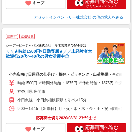
応募画面へ進む
キープ
かんたん3ステップ！
アセットインベントリー株式会社
の他の求人をみる
座間市
派遣社員
る
女
シーデーピージャパン株式会社 厚木営業所/34A44701
│
＼＼★時給1500円×日勤専属★／／未経験者大
歓迎◎20代〜40代の男女活躍中◎
未
W
小売店向け日用品の仕分け・梱包・ピッキング・出荷準備・その他
格
バ
時給1500円 ※時間外時給：1875円 ※休出時給：1875円 ※深夜割
神奈川県 座間市
小田急線 小田急相模原駅よりバス15分
9:00〜18:15 【出勤日】月・火・水・木・金・土・祝 日曜日は
応募締め切り2026/08/31 23:59まで
応募画面へ進む
キープ