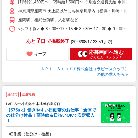
迎
[1]時給1,450円〜 [2]時給1,500円〜 ※別途交通費支給 ◆昇給
与
神奈川県座間市 ★上記以外にも神奈川県内（横浜・川崎・相模原
（
が
座間駅、相武台前駅、入谷駅など
ム
種
<シフト例> ◆ 8：00〜17：15 ◆ 8：30〜17：30 ◆ 9
7
あと
日
で掲載終了
(2026/08/17 23:59まで)
応募画面へ進む
キープ
かんたん3ステップ！
ＬＡＰＩ－Ｓｔａｆｆ株式会社（ラピースタッフ）
の他の求人をみる
座間市
派遣社員
LAPI-Staff株式会社 本社/軽作業窓口
【575sk】働きやすい日勤帯のお仕事！倉庫で
の仕分け検品！高時給＆日払いOKで安定収入
き
！
日
軽作業（仕分け・検品）