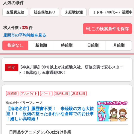
人気の条件
交通費支給
社会保険あり
未経験歓迎
ミドル（40代～）活躍中
求人件数 :
325
件
この検索条件を保存
座間市の平均時給を見る
指定なし
新着順
時給順
日給順
月給順
【神奈川県】90％以上が未経験入社、研修充実で安心スター
PR
ト！転勤なし＆車通勤OK！
座間市
アルバイト
パート
契約社員
派遣社員
株式会社ビリーフレーブ
【海老名市】履歴書不要！ 未経験の方も大歓
迎！！ 設備の整ったきれいな倉庫でのお仕事
♪
！嬉しい高時給！
リ
●
日用品やアニメグッズの仕分け作業
入