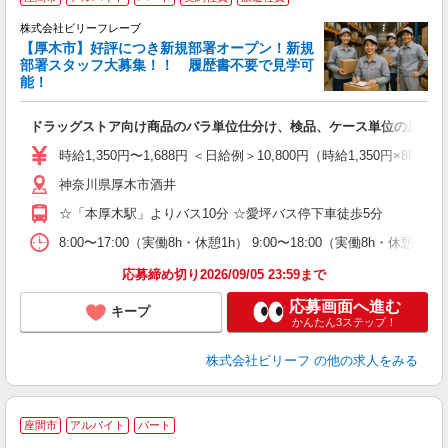
株式会社ビリーフレーブ
【厚木市】好評につき新規部署オープン！新規
6
部署スタッフ大募集！！ 履歴書不要で見学可
勤
能！
♪.
ドラッグストア向け商品のバラ単位仕分け、検品、ケース単位の店舗仕
入
た
時給1,350円〜1,688円 ＜日給例＞10,800円（時給1,350円×8h
第
神奈川県厚木市酒井
ブ
払
☆「本厚木駅」よりバス10分 ☆愛坪バス停下車徒歩5分
ピ
な
8:00〜17:00（実働8h・休憩1h） 9:00〜18:00（実働8h・休憩1
応募締め切り2026/09/05 23:59まで
応募画面へ進む
キープ
かんたん3ステップ！
株式会社ビリーフ
の他の求人をみる
座間市
アルバイト
パート