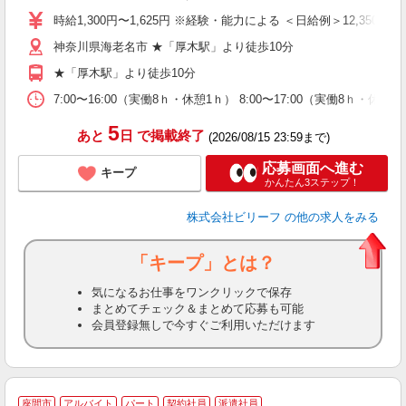
た
時給1,300円〜1,625円 ※経験・能力による ＜日給例＞12,350円（時給
第
神奈川県海老名市 ★「厚木駅」より徒歩10分
ブ
払
★「厚木駅」より徒歩10分
自
勤
7:00〜16:00（実働8ｈ・休憩1ｈ） 8:00〜17:00（実働8ｈ・休
あ
5
あと
日
で掲載終了
(2026/08/15 23:59まで)
応募画面へ進む
キープ
かんたん3ステップ！
株式会社ビリーフ
の他の求人をみる
「キープ」とは？
気になるお仕事をワンクリックで保存
まとめてチェック＆まとめて応募も可能
会員登録無しで今すぐご利用いただけます
座間市
アルバイト
パート
契約社員
派遣社員