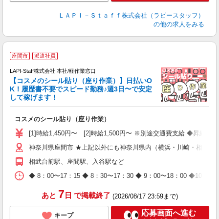
ＬＡＰＩ－Ｓｔａｆｆ株式会社（ラピースタッフ）
の他の求人をみる
座間市
派遣社員
LAPI-Staff株式会社 本社/軽作業窓口
【コスメのシール貼り（座り作業）】日払いO
K！履歴書不要でスピード勤務♪週3日〜で安定
して稼げます！
で
コスメのシール貼り（座り作業）
入
量
[1]時給1,450円〜 [2]時給1,500円〜 ※別途交通費支給 ◆昇給
迎
神奈川県座間市 ★上記以外にも神奈川県内（横浜・川崎・相模原
与
（
相武台前駅、座間駅、入谷駅など
が
ム
◆ 8：00〜17：15 ◆ 8：30〜17：30 ◆ 9：00〜18：
種
7
あと
日
で掲載終了
(2026/08/17 23:59まで)
応募画面へ進む
キープ