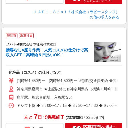
かんたん3ステップ！
ＬＡＰＩ－Ｓｔａｆｆ株式会社（ラピースタッフ）
の他の求人をみる
座間市
派遣社員
LAPI-Staff株式会社 本社/軽作業窓口
接客なし×座り作業！人気コスメの仕分けで高
収入GET！高時給＆日払いOK！
払
化粧品（コスメ）の仕分けなど
入
量
[1]時給1,450円〜 [2]時給1,500円〜 ※別途交通費支給 ◆昇給
迎
神奈川県座間市 ★上記以外にも神奈川県内（横浜・川崎・相模原
与
（
座間駅、相武台前駅、入谷駅など
が
ム
▼シフト例 ◆ 8：00〜17：15 ◆ 8：30〜17：30 ◆ 9：
種
7
あと
日
で掲載終了
(2026/08/17 23:59まで)
応募画面へ進む