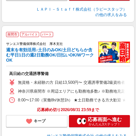
ＬＡＰＩ－Ｓｔａｆｆ株式会社（ラピースタッフ）
の他の求人をみる
座間市
アルバイト
パート
サンエス警備保障株式会社 厚木支社
週末を有効活用♪土日のみOK/土日どちらか含
む平日1日の週2日勤務OK/日払いOK/Wワーク
OK
社
高日給の交通誘導警備
未
～
無資格・未経験の方 日給13,500円〜 交通誘導警備2級資格者 日
週
神奈川県座間市 ※周辺エリアにも勤務地多数♪ ※勤務地充足の際
ク
8:00〜17:00（実働8h/休憩1h） ★土日勤務できる方大
応募締め切り2026/08/31 23:59まで
応募画面へ進む
キープ
かんたん3ステップ！
サンエス警備保障株式会社
の他の求人をみる