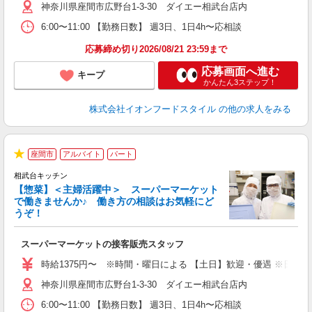
神奈川県座間市広野台1-3-30 ダイエー相武台店内
あ
6:00〜11:00 【勤務日数】 週3日、1日4h〜応相談
応募締め切り2026/08/21 23:59まで
応募画面へ進む
キープ
かんたん3ステップ！
株式会社イオンフードスタイル
の他の求人をみる
座間市
アルバイト
パート
★
相武台キッチン
【惣菜】＜主婦活躍中＞ スーパーマーケット
で働きませんか♪ 働き方の相談はお気軽にど
うぞ！
ー
スーパーマーケットの接客販売スタッフ
未
～
時給1375円〜 ※時間・曜日による 【土日】歓迎・優遇 ※日・祝 時給＋1
日
神奈川県座間市広野台1-3-30 ダイエー相武台店内
あ
6:00〜11:00 【勤務日数】 週3日、1日4h〜応相談