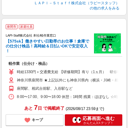
ＬＡＰＩ－Ｓｔａｆｆ株式会社（ラピースタッフ）
の他の求人をみる
座間市
派遣社員
LAPI-Staff株式会社 本社/軽作業窓口
【575sk】働きやすい日勤帯のお仕事！倉庫で
の仕分け検品！高時給＆日払いOKで安定収入
き
！
日
軽作業（仕分け・検品）
時給1330円＋交通費支給 【研修期間】有り（1ヵ月） 研修時給12
神奈川県座間市 ★上記以外にも神奈川県内（横浜・川崎・相模原
座間駅、相武台前駅、入谷駅など
8:00〜17:00、9:00〜18:00 休憩：1時間 残業：ほ
7
あと
日
で掲載終了
(2026/08/17 23:59まで)
応募画面へ進む
キープ
かんたん3ステップ！