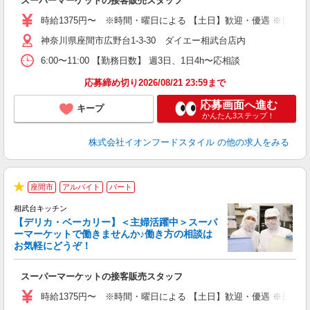
スーパーマーケットの接客販売スタッフ
未
～
時給1375円〜 ※時間・曜日による 【土日】歓迎・優遇 ※日・祝 時給＋1
日
神奈川県座間市広野台1-3-30 ダイエー相武台店内
あ
6:00〜11:00 【勤務日数】 週3日、1日4h〜応相談
応募締め切り2026/08/21 23:59まで
応募画面へ進む
キープ
かんたん3ステップ！
株式会社イオンフードスタイル
の他の求人をみる
座間市
アルバイト
パート
★
相武台キッチン
【デリカ・ベーカリー】＜主婦活躍中＞スーパ
ーマーケットで働きませんか♪働き方の相談は
お気軽にどうぞ！
ー
スーパーマーケットの接客販売スタッフ
未
～
時給1375円〜 ※時間・曜日による 【土日】歓迎・優遇 ※日・祝 時給＋1
日