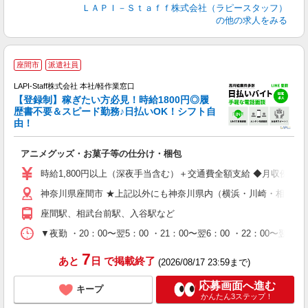
ＬＡＰＩ－Ｓｔａｆｆ株式会社（ラピースタッフ）
の他の求人をみる
座間市
派遣社員
LAPI-Staff株式会社 本社/軽作業窓口
【登録制】稼ぎたい方必見！時給1800円◎履
歴書不要＆スピード勤務♪日払いOK！シフト自
由！
と
アニメグッズ・お菓子等の仕分け・梱包
入
量
時給1,800円以上（深夜手当含む）＋交通費全額支給 ◆月収例 316,8
迎
神奈川県座間市 ★上記以外にも神奈川県内（横浜・川崎・相模原
給
期
座間駅、相武台前駅、入谷駅など
休
シ
▼夜勤 ・20：00〜翌5：00 ・21：00〜翌6：00 ・22
深
7
あと
日
で掲載終了
(2026/08/17 23:59まで)
応募画面へ進む
キープ
かんたん3ステップ！