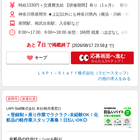
時給1330円＋交通費支給 【研修期間】有り（1ヵ月） 研修時給12
神奈川県座間市 ★上記以外にも神奈川県内（横浜・川崎・相模原
座間駅、相武台前駅、入谷駅など
8:00〜17:00、9:00〜18:00 休憩：1時間 残業：ほ
7
あと
日
で掲載終了
(2026/08/17 23:59まで)
応募画面へ進む
キープ
かんたん3ステップ！
ＬＡＰＩ－Ｓｔａｆｆ株式会社（ラピースタッフ）
の他の求人をみる
座間市
派遣社員
LAPI-Staff株式会社 本社/軽作業窓口
＜登録制＞座り作業でラクラク♪未経験OK！化
粧品の軽作業スタッフ募集！日払いOK◎
に
化粧品の仕分け・シール貼り