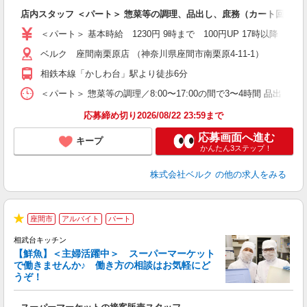
り
店内スタッフ ＜パート＞ 惣菜等の調理、品出し、庶務（カート回収・
未
髪
＜パート＞ 基本時給 1230円 9時まで 100円UP 17時以
通
ベルク 座間南栗原店 （神奈川県座間市南栗原4-11-1）
相鉄本線「かしわ台」駅より徒歩6分
＜パート＞ 惣菜等の調理／8:00〜17:00の間で3〜4時間 品出し
応募締め切り2026/08/22 23:59まで
応募画面へ進む
キープ
かんたん3ステップ！
株式会社ベルク
の他の求人をみる
座間市
アルバイト
パート
★
相武台キッチン
【鮮魚】＜主婦活躍中＞ スーパーマーケット
で働きませんか♪ 働き方の相談はお気軽にど
うぞ！
ー