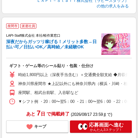
ＬＡＰＩ－Ｓｔａｆｆ株式会社（ラピースタッフ）
の他の求人をみる
お
座間市
派遣社員
LAPI-Staff株式会社 本社/軽作業窓口
深夜だからガッツリ稼げる！メリット多数→日
払い可／日払いOK／高時給／未経験OK
時
す
入
ギフト・ゲーム等のシール貼り・包装・仕分け
量
迎
時給1,800円以上（深夜手当含む）＋交通費全額支給 ◆月収例 316,8
給
神奈川県座間市 ★上記以外にも神奈川県内（横浜・川崎・相模原
期
休
座間駅、相武台前駅、入谷駅など
シ
深
▼シフト例 ・20：00〜翌5：00 ・21：00〜翌6：00 ・
7
あと
日
で掲載終了
(2026/08/17 23:59まで)
応募画面へ進む
キープ
かんたん3ステップ！