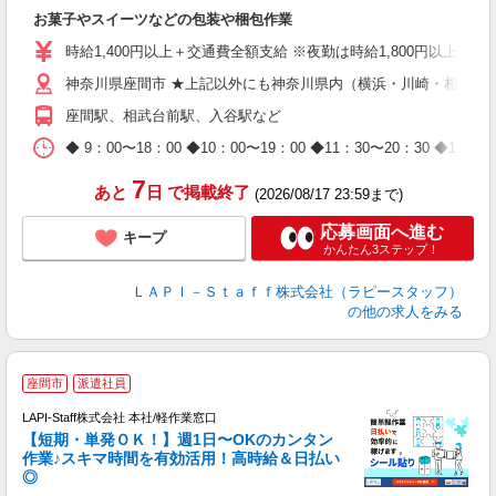
た
お菓子やスイーツなどの包装や梱包作業
入
量
時給1,400円以上＋交通費全額支給 ※夜勤は時給1,800円以上（深夜手当
迎
神奈川県座間市 ★上記以外にも神奈川県内（横浜・川崎・相模原
給
期
座間駅、相武台前駅、入谷駅など
休
日
◆ 9：00〜18：00 ◆10：00〜19：00 ◆11：30〜2
タ
7
あと
日
で掲載終了
(2026/08/17 23:59まで)
応募画面へ進む
キープ
かんたん3ステップ！
ＬＡＰＩ－Ｓｔａｆｆ株式会社（ラピースタッフ）
の他の求人をみる
＼
座間市
派遣社員
LAPI-Staff株式会社 本社/軽作業窓口
【短期・単発ＯＫ！】週1日〜OKのカンタン
作業♪スキマ時間を有効活用！高時給＆日払い
◎