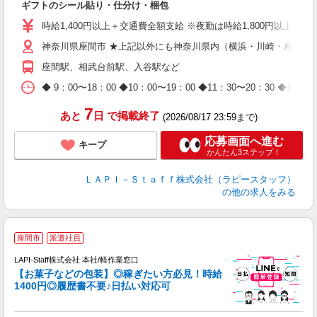
ギフトのシール貼り・仕分け・梱包
量
迎
時給1,400円以上＋交通費全額支給 ※夜勤は時給1,800円以上（深夜手
給
神奈川県座間市 ★上記以外にも神奈川県内（横浜・川崎・相模原
期
休
座間駅、相武台前駅、入谷駅など
日
タ
◆ 9：00〜18：00 ◆10：00〜19：00 ◆11：30〜2
7
あと
日
で掲載終了
(2026/08/17 23:59まで)
応募画面へ進む
キープ
かんたん3ステップ！
ＬＡＰＩ－Ｓｔａｆｆ株式会社（ラピースタッフ）
の他の求人をみる
座間市
派遣社員
LAPI-Staff株式会社 本社/軽作業窓口
【お菓子などの包装】◎稼ぎたい方必見！時給
1400円◎履歴書不要♪日払い対応可