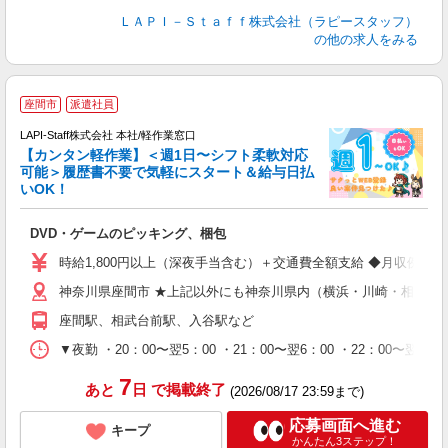
ＬＡＰＩ－Ｓｔａｆｆ株式会社（ラピースタッフ）
の他の求人をみる
座間市
派遣社員
LAPI-Staff株式会社 本社/軽作業窓口
【カンタン軽作業】＜週1日〜シフト柔軟対応
可能＞履歴書不要で気軽にスタート＆給与日払
いOK！
を
DVD・ゲームのピッキング、梱包
入
量
時給1,800円以上（深夜手当含む）＋交通費全額支給 ◆月収例 316,8
迎
神奈川県座間市 ★上記以外にも神奈川県内（横浜・川崎・相模原
給
期
座間駅、相武台前駅、入谷駅など
休
シ
▼夜勤 ・20：00〜翌5：00 ・21：00〜翌6：00 ・22
深
7
あと
日
で掲載終了
(2026/08/17 23:59まで)
応募画面へ進む
キープ
かんたん3ステップ！