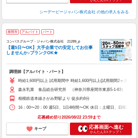
かんたん3ステップ！
シーデーピージャパン株式会社
の他の求人をみる
座間市
アルバイト
パート
コンパスグループ・ジャパン株式会社 21289_p
く
【週5日〜OK】大手企業での安定してお仕事
しませんか♪ブランクOK★
大
調理師【アルバイト・パート】
入
歓
時給1,600円以上 試用期間中 時給1,600円以上(試用期間2ヶ月
～
森永乳業 食品総合研究所 （神奈川県座間市東原5-1-83）
用
（
相模鉄道本線さがみ野駅より 徒歩約8分
W
16：00〜20：00 週5日、1日4時間〜OK 休日：土曜日、日曜日
応募締め切り2026/08/22 23:59まで
応募画面へ進む
キープ
かんたん3ステップ！