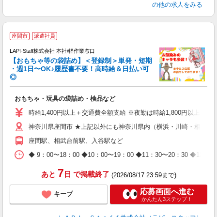
の他の求人をみる
座間市
派遣社員
LAPI-Staff株式会社 本社/軽作業窓口
【おもちゃ等の袋詰め】＜登録制＞単発・短期
・週1日〜OK♪履歴書不要！高時給＆日払い可
◎
必
おもちゃ・玩具の袋詰め・検品など
入
量
時給1,400円以上＋交通費全額支給 ※夜勤は時給1,800円以上（深夜手
迎
神奈川県座間市 ★上記以外にも神奈川県内（横浜・川崎・相模原
給
期
座間駅、相武台前駅、入谷駅など
休
日
◆ 9：00〜18：00 ◆10：00〜19：00 ◆11：30〜2
タ
7
あと
日
で掲載終了
(2026/08/17 23:59まで)
応募画面へ進む
キープ
かんたん3ステップ！