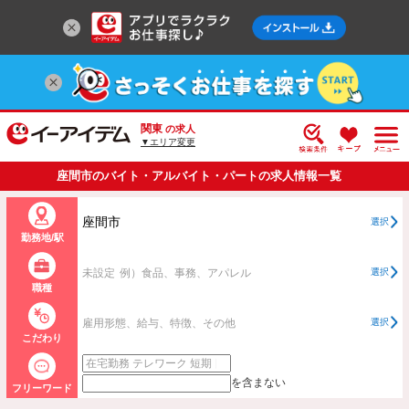
関東
の求人
▼エリア変更
座間市のバイト・アルバイト・パートの求人情報一覧
座間市
選択
勤務地/駅
未設定
例）食品、事務、アパレル
選択
職種
雇用形態、給与、特徴、その他
選択
こだわり
を含まない
フリーワード