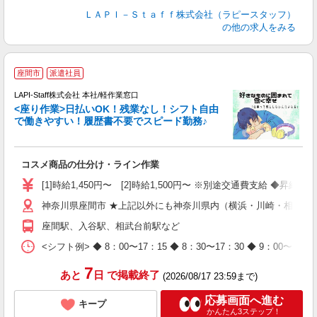
ＬＡＰＩ－Ｓｔａｆｆ株式会社（ラピースタッフ）
の他の求人をみる
座間市
派遣社員
て
で
LAPI-Staff株式会社 本社/軽作業窓口
遇
<座り作業>日払いOK！残業なし！シフト自由
で働きやすい！履歴書不要でスピード勤務♪
く
入
コスメ商品の仕分け・ライン作業
量
迎
[1]時給1,450円〜 [2]時給1,500円〜 ※別途交通費支給 ◆昇給
与
神奈川県座間市 ★上記以外にも神奈川県内（横浜・川崎・相模原
（
が
座間駅、入谷駅、相武台前駅など
ム
種
<シフト例> ◆ 8：00〜17：15 ◆ 8：30〜17：30 ◆ 9
7
あと
日
で掲載終了
(2026/08/17 23:59まで)
応募画面へ進む
キープ
かんたん3ステップ！