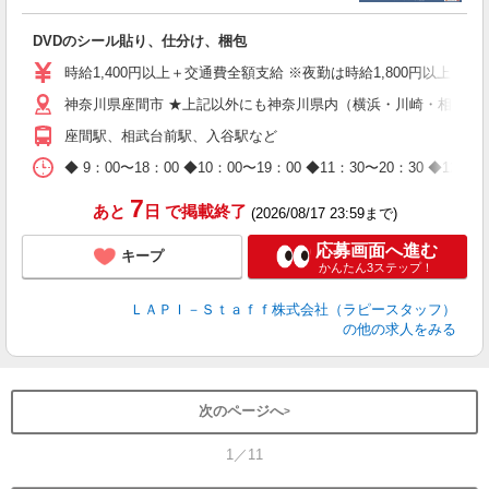
働
DVDのシール貼り、仕分け、梱包
入
量
時給1,400円以上＋交通費全額支給 ※夜勤は時給1,800円以上（深夜手
迎
神奈川県座間市 ★上記以外にも神奈川県内（横浜・川崎・相模原
給
期
座間駅、相武台前駅、入谷駅など
休
日
◆ 9：00〜18：00 ◆10：00〜19：00 ◆11：30〜2
タ
7
あと
日
で掲載終了
(2026/08/17 23:59まで)
応募画面へ進む
キープ
かんたん3ステップ！
ＬＡＰＩ－Ｓｔａｆｆ株式会社（ラピースタッフ）
の他の求人をみる
次のページへ
1／11