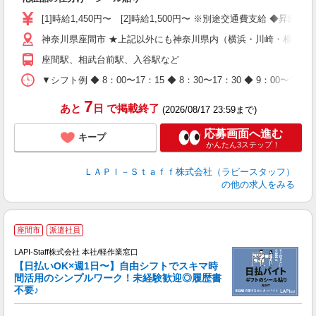
入
量
[1]時給1,450円〜 [2]時給1,500円〜 ※別途交通費支給 ◆昇給
迎
神奈川県座間市 ★上記以外にも神奈川県内（横浜・川崎・相模原
与
（
座間駅、相武台前駅、入谷駅など
が
ム
▼シフト例 ◆ 8：00〜17：15 ◆ 8：30〜17：30 ◆ 9：
種
7
あと
日
で掲載終了
(2026/08/17 23:59まで)
応募画面へ進む
キープ
かんたん3ステップ！
ＬＡＰＩ－Ｓｔａｆｆ株式会社（ラピースタッフ）
の他の求人をみる
★
座間市
派遣社員
LAPI-Staff株式会社 本社/軽作業窓口
【日払いOK×週1日〜】自由シフトでスキマ時
間活用のシンプルワーク！未経験歓迎◎履歴書
不要♪
き
入