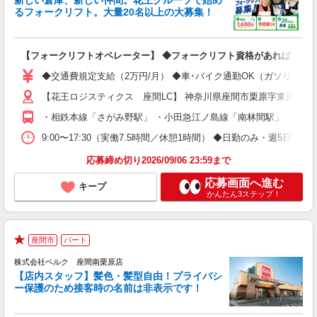
新しい倉庫、新しい仲間。花王グループで始め
迎
るフォークリフト。大量20名以上の大募集！
金
定
【フォークリフトオペレーター】 ◆フォークリフト資格があれば 実務
◆交通費規定支給（2万円/月） ◆車･バイク通勤OK（ガソリン代
【花王ロジスティクス 座間LC】 神奈川県座間市栗原字東原493-
・相鉄本線「さがみ野駅」 ・小田急江ノ島線「南林間駅」 ・小田
9:00〜17:30（実働7.5時間／休憩1時間） ◆日勤のみ・週
応募締め切り2026/09/06 23:59まで
応募画面へ進む
キープ
かんたん3ステップ！
座間市
パート
★
株式会社ベルク 座間南栗原店
【店内スタッフ】髪色・髪型自由！プライバシ
ー保護のため接客時の名前は非表示です！
の
は