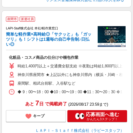
座間市
派遣社員
LAPI-Staff株式会社 本社/軽作業窓口
簡単な軽作業×高時給◎「サクッと」も「ガッ
談
ツリ」も！シフトは1週毎の自己申告制♪日払
い◎
こ
化粧品・コスメ商品の仕分けや梱包作業
入
量
時給1,400円以上＋交通費全額支給 ※夜勤は時給1,800円以上（深夜手当
迎
神奈川県座間市 ★上記以外にも神奈川県内（横浜・川崎・相模原
給
期
座間駅、相武台前駅、入谷駅など
休
日
◆ 9：00〜18：00 ◆10：00〜19：00 ◆11：30〜2
タ
7
あと
日
で掲載終了
(2026/08/17 23:59まで)
応募画面へ進む
キープ
かんたん3ステップ！
ＬＡＰＩ－Ｓｔａｆｆ株式会社（ラピースタッフ）