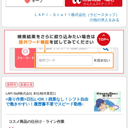
キープ
かんたん3ステップ！
ＬＡＰＩ－Ｓｔａｆｆ株式会社（ラピースタッフ）
の他の求人をみる
座間市
派遣社員
て
で
LAPI-Staff株式会社 本社/軽作業窓口
遇
<座り作業>日払いOK！残業なし！シフト自由
で働きやすい！履歴書不要でスピード勤務♪
く
入
コスメ商品の仕分け・ライン作業
量