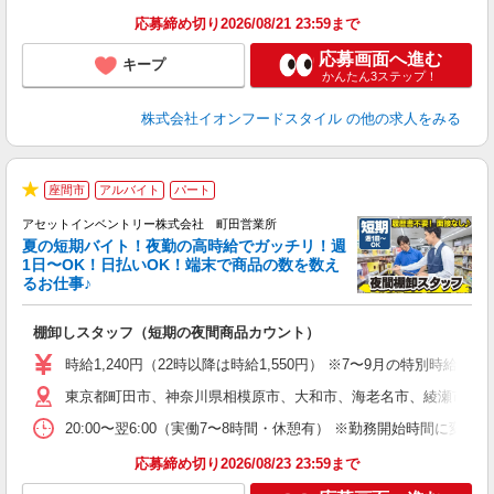
応募締め切り2026/08/21 23:59まで
応募画面へ進む
キープ
かんたん3ステップ！
株式会社イオンフードスタイル
の他の求人をみる
座間市
アルバイト
パート
★
アセットインベントリー株式会社 町田営業所
夏の短期バイト！夜勤の高時給でガッチリ！週
担
1日〜OK！日払いOK！端末で商品の数を数え
自
るお仕事♪
手
棚卸しスタッフ（短期の夜間商品カウント）
履
学
時給1,240円（22時以降は時給1,550円） ※7〜9月の特別時
日
東京都町田市、神奈川県相模原市、大和市、海老名市、綾瀬市、及
給
20:00〜翌6:00（実働7〜8時間・休憩有） ※勤務開始時間に
応募締め切り2026/08/23 23:59まで