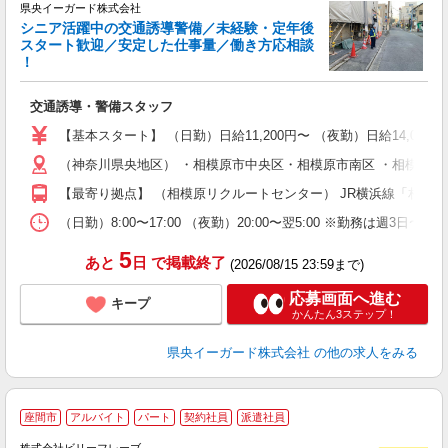
県央イーガード株式会社
シニア活躍中の交通誘導警備／未経験・定年後
スタート歓迎／安定した仕事量／働き方応相談
！
＆
交通誘導・警備スタッフ
入
（
【基本スタート】 （日勤）日給11,200円〜 （夜勤）日給14,000
い
（神奈川県央地区） ・相模原市中央区・相模原市南区 ・相模原市緑
社
【最寄り拠点】 （相模原リクルートセンター） JR横浜線「相模原
（日勤）8:00〜17:00 （夜勤）20:00〜翌5:00 ※勤務は週3日〜
5
あと
日
で掲載終了
(2026/08/15 23:59まで)
応募画面へ進む
キープ
かんたん3ステップ！
県央イーガード株式会社
の他の求人をみる
A
座間市
アルバイト
パート
契約社員
派遣社員
で