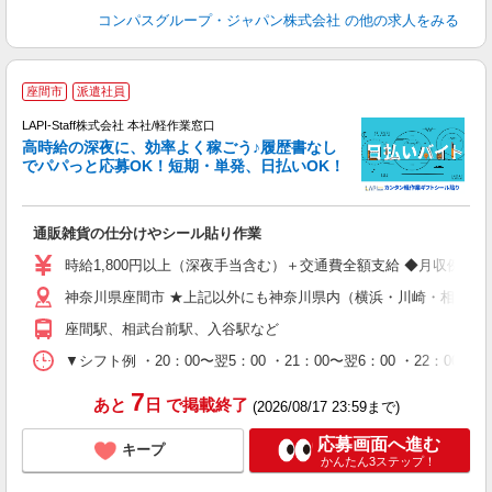
コンパスグループ・ジャパン株式会社
の他の求人をみる
座間市
派遣社員
LAPI-Staff株式会社 本社/軽作業窓口
し
高時給の深夜に、効率よく稼ごう♪履歴書なし
でパパっと応募OK！短期・単発、日払いOK！
業
通販雑貨の仕分けやシール貼り作業
入
量
時給1,800円以上（深夜手当含む）＋交通費全額支給 ◆月収例 316,8
迎
神奈川県座間市 ★上記以外にも神奈川県内（横浜・川崎・相模原
給
期
座間駅、相武台前駅、入谷駅など
休
シ
▼シフト例 ・20：00〜翌5：00 ・21：00〜翌6：00 ・
深
7
あと
日
で掲載終了
(2026/08/17 23:59まで)
応募画面へ進む
キープ
かんたん3ステップ！