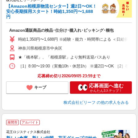
株式会社ビリーフレーブ
っ
【Amazon相模原物流センター】週2日〜OK！
安心長期採用スタート！時給1,350円〜1,688
円
待
入
Amazon通販商品の検品･仕分け･棚入れ･ピッキング･梱包
験
婦
時給1,350円〜1,688円 ※経験・能力・時間帯による ＜日給例＞ 15,613
～
神奈川県相模原市中央区
昼
通
★「橋本駅」、「相模原駅」より無料送迎バスあり
費
［1］8:00〜19:00（実働10h・休憩1h） ※週2日〜OK ［2］8:
応募締め切り2026/09/05 23:59まで
応募画面へ進む
キープ
かんたん3ステップ！
株式会社ビリーフ
の他の求人をみる
座間市
アルバイト
ォ
で
花王ロジスティクス株式会社
地