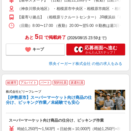
【基本スタート】 （日勤）日給11,200円〜 （夜勤）日給14,000
い
（神奈川県央地区） ・相模原市中央区・相模原市南区 ・相模原市緑
社
【最寄り拠点】 （相模原リクルートセンター） JR横浜線「相模原
（日勤）8:00〜17:00 （夜勤）20:00〜翌5:00 ※勤務は週3日〜
5
あと
日
で掲載終了
(2026/08/15 23:59まで)
応募画面へ進む
キープ
かんたん3ステップ！
県央イーガード株式会社
の他の求人をみる
綾瀬市
アルバイト
パート
契約社員
派遣社員
株式会社ビリーフレーブ
【伊勢原市】スーパーマーケット向け商品の仕
大
分け、ピッキング作業／未経験でも安心
ぱ
募
スーパーマーケット向け商品の仕分け、ピッキング作業
入
た
時給1,250円〜1,563円 ＜日給例＞10,000円（時給1,250円×8h）