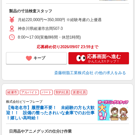
＆
経
製品の寸法検査スタッフ
勤
月給220,000円〜350,000円 ※経験考慮の上優遇
神奈川県綾瀬市吉岡507-3
8:00〜17:00(実働8時間・休憩1時間)
応募締め切り2026/09/07 23:59まで
応募画面へ進む
キープ
かんたん3ステップ！
斎藤樹脂工業株式会社
の他の求人をみる
綾瀬市
アルバイト
パート
契約社員
派遣社員
株式会社ビリーフレーブ
【海老名市】履歴書不要！ 未経験の方も大歓
迎！！ 設備の整ったきれいな倉庫でのお仕事
♪
！嬉しい高時給！
リ
●
日用品やアニメグッズの仕分け作業
入