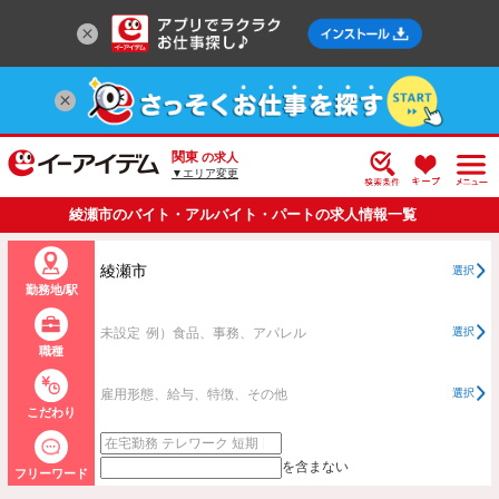
関東
の求人
▼エリア変更
綾瀬市のバイト・アルバイト・パートの求人情報一覧
綾瀬市
選択
勤務地/駅
未設定
例）食品、事務、アパレル
選択
職種
雇用形態、給与、特徴、その他
選択
こだわり
を含まない
フリーワード