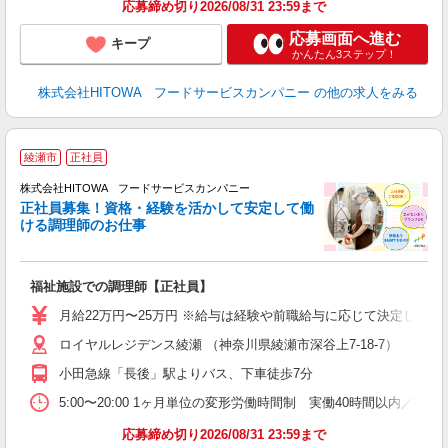
応募締め切り2026/08/31 23:59まで
応募画面へ進む
キープ
かんたん3ステップ！
株式会社HITOWA フードサービスカンパニー
の他の求人をみる
綾瀬市
正社員
務
株式会社HITOWA フードサービスカンパニー
正社員募集！資格・経験を活かして安定して働
ける調理師のお仕事
食
の
福祉施設での調理師【正社員】
朝
e
月給22万円〜25万円 ※給与は経験や前職給与に応じて決定します。
ロイヤルレジデンス綾瀬 （神奈川県綾瀬市深谷上7-18-7）
迎
ル
小田急線「長後」駅よりバス、下車徒歩7分
り
煙
5:00〜20:00 1ヶ月単位の変形労働時間制 実働40時間以内／週平均
食
応募締め切り2026/08/31 23:59まで