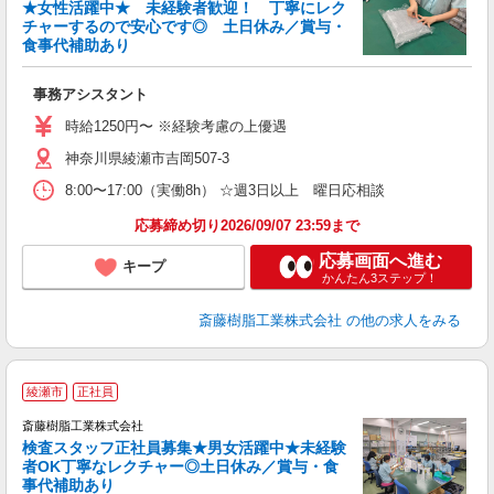
ン
★女性活躍中★ 未経験者歓迎！ 丁寧にレク
チャーするので安心です◎ 土日休み／賞与・
食事代補助あり
し
ど
事務アシスタント
ボ
時給1250円〜 ※経験考慮の上優遇
神奈川県綾瀬市吉岡507-3
8:00〜17:00（実働8h） ☆週3日以上 曜日応相談
応募締め切り2026/09/07 23:59まで
応募画面へ進む
キープ
かんたん3ステップ！
斎藤樹脂工業株式会社
の他の求人をみる
綾瀬市
正社員
斎藤樹脂工業株式会社
検査スタッフ正社員募集★男女活躍中★未経験
者OK丁寧なレクチャー◎土日休み／賞与・食
休
事代補助あり