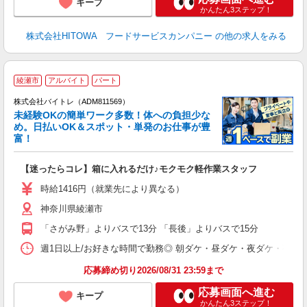
キープ
かんたん3ステップ！
株式会社HITOWA フードサービスカンパニー
の他の求人をみる
綾瀬市
アルバイト
パート
株式会社バイトレ（ADM811569）
未経験OKの簡単ワーク多数！体への負担少な
め。日払いOK＆スポット・単発のお仕事が豊
富！
ス
ロ
【迷ったらコレ】箱に入れるだけ♪モクモク軽作業スタッフ
即
活
時給1416円（就業先により異なる）
（
神奈川県綾瀬市
短
K
「さがみ野」よりバスで13分 「長後」よりバスで15分
日
髪
週1日以上/お好きな時間で勤務◎ 朝ダケ・昼ダケ・夜ダケ・夜勤など、 ご自
応募締め切り2026/08/31 23:59まで
応募画面へ進む
キープ
かんたん3ステップ！