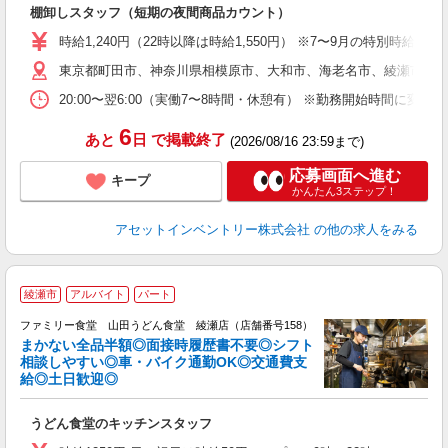
棚卸しスタッフ（短期の夜間商品カウント）
履
学
時給1,240円（22時以降は時給1,550円） ※7〜9月の特別時
日
東京都町田市、神奈川県相模原市、大和市、海老名市、綾瀬市、及
給
20:00〜翌6:00（実働7〜8時間・休憩有） ※勤務開始時間に
6
あと
日
で掲載終了
(2026/08/16 23:59まで)
応募画面へ進む
キープ
かんたん3ステップ！
アセットインベントリー株式会社
の他の求人をみる
綾瀬市
アルバイト
パート
ファミリー食堂 山田うどん食堂 綾瀬店（店舗番号158）
まかない全品半額◎面接時履歴書不要◎シフト
相談しやすい◎車・バイク通勤OK◎交通費支
給◎土日歓迎◎
お
うどん食堂のキッチンスタッフ
未
車