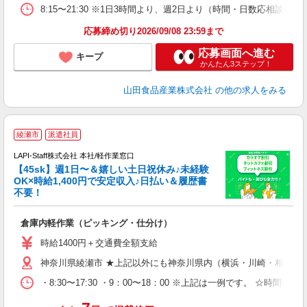
8:15〜21:30 ※1日3時間より、週2日より（時間・日数応相談）
応募締め切り2026/09/08 23:59まで
応募画面へ進む
キープ
かんたん3ステップ！
山田食品産業株式会社
の他の求人をみる
綾瀬市
派遣社員
LAPI-Staff株式会社 本社/軽作業窓口
【45sk】週1日〜＆嬉しい土日祝休み♪未経験
OK×時給1,400円で安定収入♪日払い＆履歴書
不要！
す
倉庫内軽作業（ピッキング・仕分け）
入
者
時給1400円＋交通費全額支給
問
神奈川県綾瀬市 ★上記以外にも神奈川県内（横浜・川崎・相模原
以
～
・8:30〜17:30 ・9：00〜18：00 ※上記は一例です。
内