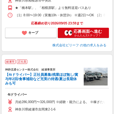
神奈川県相模原市中央区
昼
通
★「橋本駅」、「相模原駅」より無料送迎バスあり
費
［1］8:00〜19:00（実働10h・休憩1h） ※週2日〜OK ［2］8:
応募締め切り2026/09/05 23:59まで
応募画面へ進む
キープ
かんたん3ステップ！
株式会社ビリーフ
の他の求人をみる
綾瀬市
正社員
神静流通センター株式会社 綾瀬事業所
【4tドライバー】正社員募集/残業ほぼ無し/賞
与年2回/食事補助など充実の待遇/夏は長期休
みも可
暇
の
4tドライバー
ボ
月給286,000円〜326,000円 ※経験・能力による。 ※稼ぎた
神奈川県綾瀬市吉岡東2-1-6