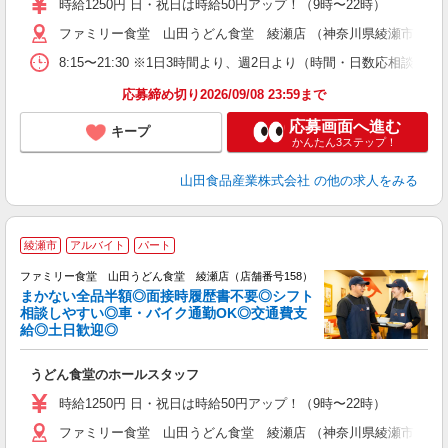
時給1250円 日・祝日は時給50円アップ！（9時〜22時）
り
ファミリー食堂 山田うどん食堂 綾瀬店 （神奈川県綾瀬市大上1-1
8:15〜21:30 ※1日3時間より、週2日より（時間・日数応相談）
応募締め切り2026/09/08 23:59まで
応募画面へ進む
キープ
かんたん3ステップ！
山田食品産業株式会社
の他の求人をみる
綾瀬市
アルバイト
パート
ファミリー食堂 山田うどん食堂 綾瀬店（店舗番号158）
まかない全品半額◎面接時履歴書不要◎シフト
相談しやすい◎車・バイク通勤OK◎交通費支
給◎土日歓迎◎
お
うどん食堂のホールスタッフ
未
車
時給1250円 日・祝日は時給50円アップ！（9時〜22時）
り
ファミリー食堂 山田うどん食堂 綾瀬店 （神奈川県綾瀬市大上1-1