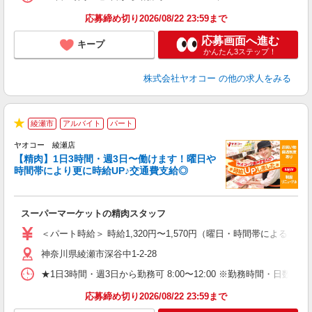
応募締め切り2026/08/22 23:59まで
応募画面へ進む
キープ
かんたん3ステップ！
株式会社ヤオコー
の他の求人をみる
綾瀬市
アルバイト
パート
★
ヤオコー 綾瀬店
【精肉】1日3時間・週3日〜働けます！曜日や
時間帯により更に時給UP♪交通費支給◎
店
スーパーマーケットの精肉スタッフ
未
ア
＜パート時給＞ 時給1,320円〜1,570円（曜日・時間帯による） 
短
神奈川県綾瀬市深谷中1-2-28
り
★1日3時間・週3日から勤務可 8:00〜12:00 ※勤務時間
応募締め切り2026/08/22 23:59まで