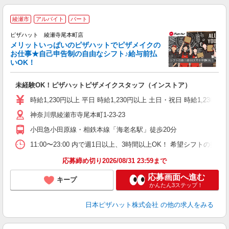
綾瀬市
アルバイト
パート
ピザハット 綾瀬寺尾本町店
メリットいっぱいのピザハットでピザメイクの
お仕事★自己申告制の自由なシフト♪給与前払
いOK！
う
だ
未経験OK！ピザハットピザメイクスタッフ（インストア）
友
躍
時給1,230円以上 平日 時給1,230円以上 土日・祝日 時給1,230円以
（
神奈川県綾瀬市寺尾本町1-23-23
中
ル
小田急小田原線・相鉄本線「海老名駅」徒歩20分
険
務
11:00〜23:00 内で週1日以上、3時間以上OK！ 希望シフト
応募締め切り2026/08/31 23:59まで
応募画面へ進む
キープ
かんたん3ステップ！
日本ピザハット株式会社
の他の求人をみる