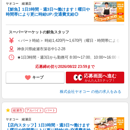
ヤオコー 綾瀬店
【鮮魚】1日3時間・週3日〜働けます！曜日や
時間帯により更に時給UP♪交通費支給◎
す
み
スーパーマーケットの鮮魚スタッフ
未
ア
＜パート時給＞ 時給1,420円〜1,670円（曜日・時間帯による） 
短
神奈川県綾瀬市深谷中1-2-28
り
★1日3時間・週3日から勤務可 8:00〜17:00、10:00〜
応募締め切り2026/08/22 23:59まで
応募画面へ進む
キープ
かんたん3ステップ！
株式会社ヤオコー
の他の求人をみる
綾瀬市
アルバイト
パート
★
ヤオコー 綾瀬店
【店内スタッフ】1日3時間・週3日〜働けます