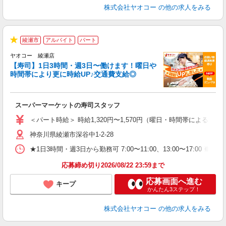
株式会社ヤオコー
の他の求人をみる
綾瀬市
アルバイト
パート
★
ヤオコー 綾瀬店
【寿司】1日3時間・週3日〜働けます！曜日や
時間帯により更に時給UP♪交通費支給◎
指
スーパーマーケットの寿司スタッフ
未
ア
＜パート時給＞ 時給1,320円〜1,570円（曜日・時間帯による） 
短
神奈川県綾瀬市深谷中1-2-28
り
★1日3時間・週3日から勤務可 7:00〜11:00、13:00〜
応募締め切り2026/08/22 23:59まで
応募画面へ進む
キープ
かんたん3ステップ！
株式会社ヤオコー
の他の求人をみる