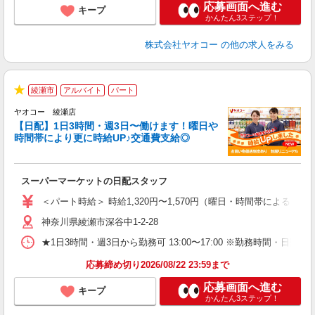
応募画面へ進む
キープ
かんたん3ステップ！
株式会社ヤオコー
の他の求人をみる
綾瀬市
アルバイト
パート
★
ヤオコー 綾瀬店
【日配】1日3時間・週3日〜働けます！曜日や
時間帯により更に時給UP♪交通費支給◎
ル
スーパーマーケットの日配スタッフ
未
ア
＜パート時給＞ 時給1,320円〜1,570円（曜日・時間帯による） 
短
神奈川県綾瀬市深谷中1-2-28
り
★1日3時間・週3日から勤務可 13:00〜17:00 ※勤務時
応募締め切り2026/08/22 23:59まで
応募画面へ進む
キープ
かんたん3ステップ！