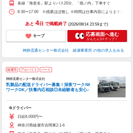
各線「海老名」駅よりバス20分、「堀ノ内」下車すぐ
8:30〜17:00 ※残業ほぼ無し ※時間は仕事内容によります
4
あと
日
で掲載終了
(2026/08/14 23:59まで)
応募画面へ進む
キープ
かんたん3ステップ！
神静流通センター株式会社 綾瀬事業所
の他の求人をみる
綾瀬市
アルバイト
パート
神静流通センター株式会社
乳製品の配送ドライバー募集！深夜ワーク/W
ワークOK／扶養内応相談◎未経験者も安心♪
◆
ク
4tドライバー
車
助
日給8,000円〜
神奈川県綾瀬市吉岡東2-1-6