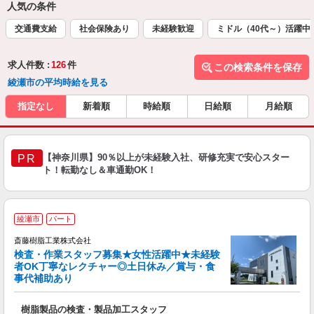
人気の条件
交通費支給
社会保険あり
未経験歓迎
ミドル（40代～）活躍中
求人件数 :
126
件
この検索条件を保存
綾瀬市の平均時給を見る
指定なし
新着順
時給順
日給順
月給順
【神奈川県】90％以上が未経験入社、研修充実で安心スター
PR
ト！転勤なし＆車通勤OK！
綾瀬市
パート
斎藤樹脂工業株式会社
検査・作業スタッフ募集★女性活躍中★未経験
下
者OK丁寧なレクチャー◎土日休み／賞与・食
未
事代補助あり
樹脂製品の検査・製品加工スタッフ