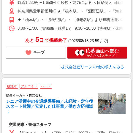
婦
時給1,320円〜1,650円 ※経験・能力による ＜日給例＞ 日勤10,560円
～
神奈川県愛甲郡愛川町 ★「橋本駅」・「淵野辺駅」・「海老名駅
週
O
★「橋本駅」・「淵野辺駅」・「海老名駅」より無料送迎バスあ
（
8:00〜17:00（実働8h・休憩1h） 9:30〜18:30（実働8h・休憩1
5
あと
日
で掲載終了
(2026/08/15 23:59まで)
応募画面へ進む
キープ
かんたん3ステップ！
株式会社ビリーフ
の他の求人をみる
綾瀬市
アルバイト
パート
県央イーガード株式会社
シニア活躍中の交通誘導警備／未経験・定年後
スタート歓迎／安定した仕事量／働き方応相談
！
＆
交通誘導・警備スタッフ
入
（