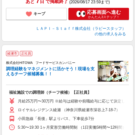
7
あと
日
で掲載終了
(2026/08/17 23:59まで)
応募画面へ進む
キープ
かんたん3ステップ！
ＬＡＰＩ－Ｓｔａｆｆ株式会社（ラピースタッフ）
の他の求人をみる
綾瀬市
正社員
株式会社HITOWA フードサービスカンパニー
調理経験をマネジメントに活かそう！現場を支
えるチーフ候補募集！！
の
福祉施設での調理師（チーフ候補）【正社員】
朝
e
月給25万円〜30万円 ※給与は経験や前職給与に応じて決定します。
ロイヤルレジデンス綾瀬 （神奈川県綾瀬市深谷上7-18-7）
迎
ル
小田急線「長後」駅よりバス、下車徒歩7分
り
煙
5:30〜19:30 1ヶ月変形労働時間制 （1日実働5時間〜12時間） シフト例 月
食