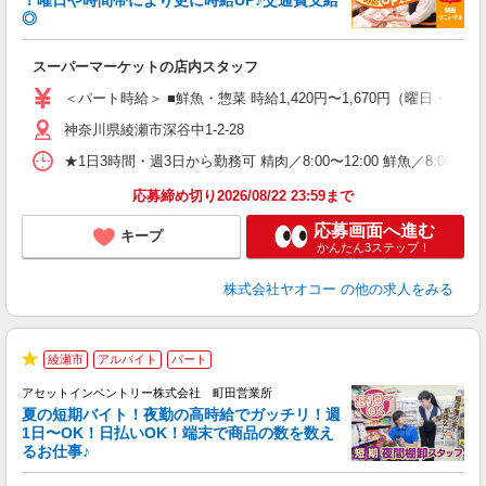
！曜日や時間帯により更に時給UP♪交通費支給
◎
わ
スーパーマーケットの店内スタッフ
未
ア
＜パート時給＞ ■鮮魚・惣菜 時給1,420円〜1,670円（曜日・時間
短
神奈川県綾瀬市深谷中1-2-28
り
★1日3時間・週3日から勤務可 精肉／8:00〜12:00 鮮魚／8:00〜17:0
応募締め切り2026/08/22 23:59まで
応募画面へ進む
キープ
かんたん3ステップ！
株式会社ヤオコー
の他の求人をみる
綾瀬市
アルバイト
パート
★
アセットインベントリー株式会社 町田営業所
夏の短期バイト！夜勤の高時給でガッチリ！週
担
1日〜OK！日払いOK！端末で商品の数を数え
自
るお仕事♪
手