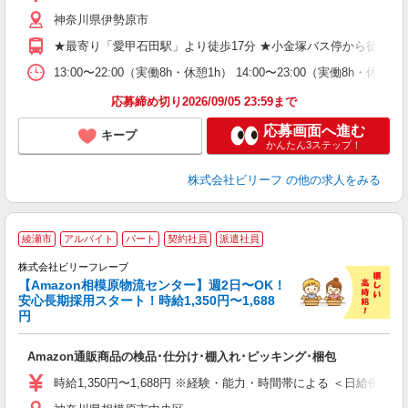
第
神奈川県伊勢原市
ブ
払
★最寄り「愛甲石田駅」より徒歩17分 ★小金塚バス停から徒歩5分
や
通
13:00〜22:00（実働8h・休憩1h） 14:00〜23:00（実働8h・
費
応募締め切り2026/09/05 23:59まで
応募画面へ進む
キープ
かんたん3ステップ！
株式会社ビリーフ
の他の求人をみる
A
綾瀬市
アルバイト
パート
契約社員
派遣社員
で
株式会社ビリーフレーブ
っ
【Amazon相模原物流センター】週2日〜OK！
安心長期採用スタート！時給1,350円〜1,688
円
待
入
Amazon通販商品の検品･仕分け･棚入れ･ピッキング･梱包
験
婦
時給1,350円〜1,688円 ※経験・能力・時間帯による ＜日給例＞ 15,613
～