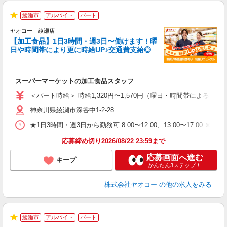
綾瀬市
アルバイト
パート
★
ヤオコー 綾瀬店
【加工食品】1日3時間・週3日〜働けます！曜
日や時間帯により更に時給UP♪交通費支給◎
フ
スーパーマーケットの加工食品スタッフ
未
ア
＜パート時給＞ 時給1,320円〜1,570円（曜日・時間帯による） 
短
神奈川県綾瀬市深谷中1-2-28
り
★1日3時間・週3日から勤務可 8:00〜12:00、13:00〜
応募締め切り2026/08/22 23:59まで
応募画面へ進む
キープ
かんたん3ステップ！
株式会社ヤオコー
の他の求人をみる
綾瀬市
アルバイト
パート
★