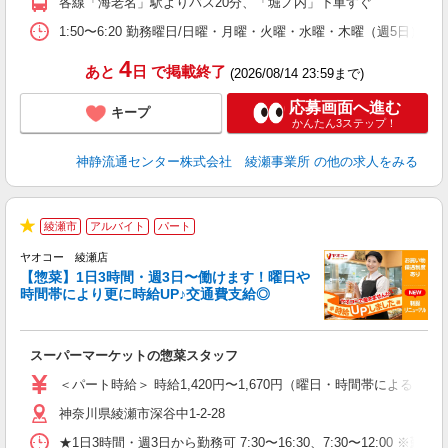
各線「海老名」駅よりバス20分、「堀ノ内」下車すぐ
1:50〜6:20 勤務曜日/日曜・月曜・火曜・水曜・木曜（週5日）
4
あと
日
で掲載終了
(2026/08/14 23:59まで)
応募画面へ進む
キープ
かんたん3ステップ！
神静流通センター株式会社 綾瀬事業所
の他の求人をみる
綾瀬市
アルバイト
パート
★
ヤオコー 綾瀬店
【惣菜】1日3時間・週3日〜働けます！曜日や
時間帯により更に時給UP♪交通費支給◎
て
スーパーマーケットの惣菜スタッフ
未
ア
＜パート時給＞ 時給1,420円〜1,670円（曜日・時間帯による） 
短
神奈川県綾瀬市深谷中1-2-28
り
★1日3時間・週3日から勤務可 7:30〜16:30、7:30〜1