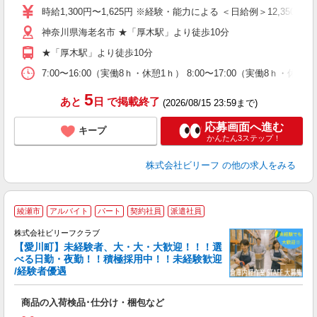
た
時給1,300円〜1,625円 ※経験・能力による ＜日給例＞12,350円（時給
第
神奈川県海老名市 ★「厚木駅」より徒歩10分
ブ
払
★「厚木駅」より徒歩10分
自
勤
7:00〜16:00（実働8ｈ・休憩1ｈ） 8:00〜17:00（実働8ｈ・休
あ
5
あと
日
で掲載終了
(2026/08/15 23:59まで)
応募画面へ進む
キープ
かんたん3ステップ！
株式会社ビリーフ
の他の求人をみる
綾瀬市
アルバイト
パート
契約社員
派遣社員
完
株式会社ビリーフクラブ
中
【愛川町】未経験者、大・大・大歓迎！！！選
K
べる日勤・夜勤！！積極採用中！！未経験歓迎
/経験者優遇
お
入
商品の入荷検品･仕分け・梱包など
験