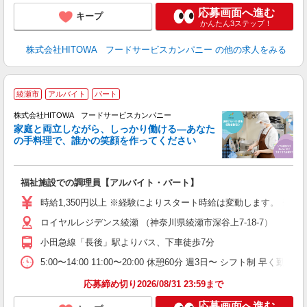
応募画面へ進む
キープ
かんたん3ステップ！
株式会社HITOWA フードサービスカンパニー
の他の求人をみる
綾瀬市
アルバイト
パート
ー
株式会社HITOWA フードサービスカンパニー
家庭と両立しながら、しっかり働ける―あなた
の手料理で、誰かの笑顔を作ってください
て
福祉施設での調理員【アルバイト・パート】
朝
相
時給1,350円以上 ※経験によりスタート時給は変動します。 ※
験
ロイヤルレジデンス綾瀬 （神奈川県綾瀬市深谷上7-18-7）
主
躍
小田急線「長後」駅よりバス、下車徒歩7分
由
5:00〜14:00 11:00〜20:00 休憩60分 週3日〜 シフ
な
応募締め切り2026/08/31 23:59まで
応募画面へ進む