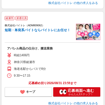
株式会社バイトレ
の他の求人をみる
綾瀬市
派遣社員
ィ
株式会社バイトレ（ADM809062）
短期・単発系バイトならバイトレにお任せ！
い
アパレル商品の仕分け、搬送業務
即
活
時給1406円
（
神奈川県綾瀬市
煙
週
海老名駅からバスで8分
9:30〜17:15
応募締め切り2026/08/31 23:59まで
応募画面へ進む
キープ
かんたん3ステップ！
株式会社バイトレ
の他の求人をみる