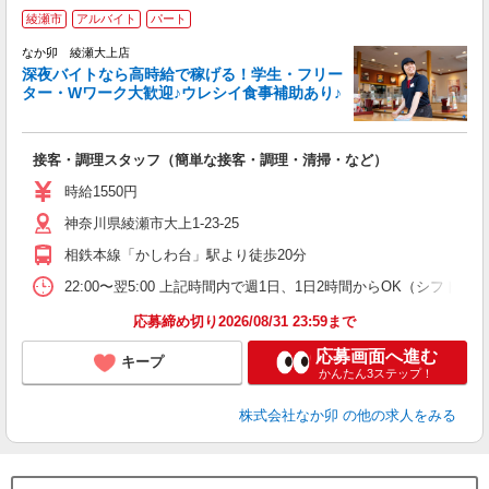
綾瀬市
アルバイト
パート
ん
なか卯 綾瀬大上店
深夜バイトなら高時給で稼げる！学生・フリー
ター・Wワーク大歓迎♪ウレシイ食事補助あり♪
助
と
接客・調理スタッフ（簡単な接客・調理・清掃・など）
未
務
時給1550円
バ
神奈川県綾瀬市大上1-23-25
険
相鉄本線「かしわ台」駅より徒歩20分
22:00〜翌5:00 上記時間内で週1日、1日2時間からOK（シフト
応募締め切り2026/08/31 23:59まで
応募画面へ進む
キープ
かんたん3ステップ！
株式会社なか卯
の他の求人をみる