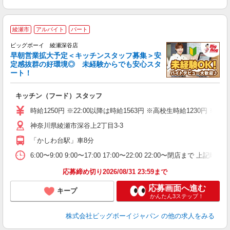
綾瀬市
アルバイト
パート
ビッグボーイ 綾瀬深谷店
早朝営業拡大予定＜キッチンスタッフ募集＞安
定感抜群の好環境◎ 未経験からでも安心スタ
ート！
フ
キッチン（フード）スタッフ
未
（
時給1250円 ※22:00以降は時給1563円 ※高校生時給123
神奈川県綾瀬市深谷上2丁目3-3
「かしわ台駅」車8分
6:00〜9:00 9:00〜17:00 17:00〜22:00 22:00〜
応募締め切り2026/08/31 23:59まで
応募画面へ進む
キープ
かんたん3ステップ！
株式会社ビッグボーイジャパン
の他の求人をみる