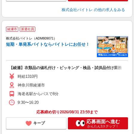
株式会社バイトレ
の他の求人をみる
綾瀬市
派遣社員
ィ
株式会社バイトレ（ADM809071）
短期・単発系バイトならバイトレにお任せ！
い
【綾瀬】衣類品の値札付け・ピッキング・検品・試供品付け業務
即
活
時給1310円
（
神奈川県綾瀬市
煙
週
海老名駅からバスで8分
9:30〜16:20
応募締め切り2026/08/31 23:59まで
応募画面へ進む
キープ
かんたん3ステップ！