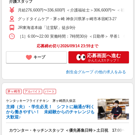
介護スタッフ
月給276,600円〜336,600円 ＜介護福祉士＞306,600円〜
グッドタイムケア・茅ヶ崎 神奈川県茅ヶ崎市本宿町3-27
JR東海道本線「辻堂駅」徒歩9分
［1］6:00〜22:00 実働時間：7時間30分 ＜日勤帯＞ 早番1 6
応募締め切り2026/09/14 23:59まで
応募画面へ進む
キープ
かんたん3ステップ！
創生会グループ
の他の求人をみる
茅ヶ崎市
アルバイト
パート
ケンタッキーフライドチキン 茅ヶ崎西久保店
主婦（夫）・学生必見！ シフトに融通が利く
から働きやすい！ 未経験からのチャレンジも
大歓迎♪
見
カウンター・キッチンスタッフ ＜優先募集日時＞土日祝 17:00〜21:0
未