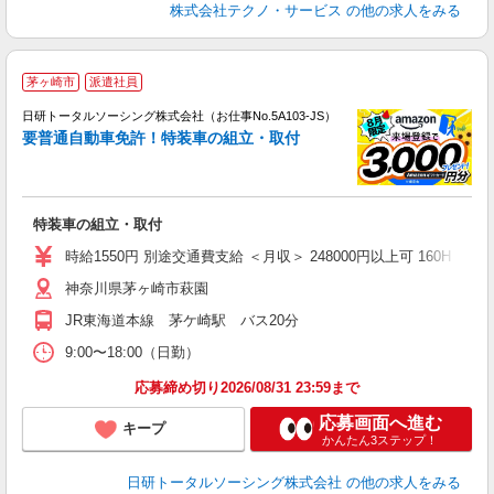
株式会社テクノ・サービス
の他の求人をみる
◎
茅ヶ崎市
派遣社員
n
日研トータルソーシング株式会社（お仕事No.5A103-JS）
ー
要普通自動車免許！特装車の組立・取付
z
談
W
特装車の組立・取付
払
支
時給1550円 別途交通費支給 ＜月収＞ 248000円以上可 160H
神奈川県茅ヶ崎市萩園
JR東海道本線 茅ケ崎駅 バス20分
9:00〜18:00（日勤）
応募締め切り2026/08/31 23:59まで
応募画面へ進む
キープ
かんたん3ステップ！
日研トータルソーシング株式会社
の他の求人をみる