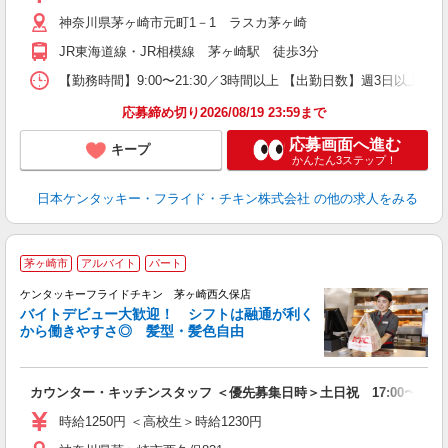
昇
神奈川県茅ヶ崎市元町1－1 ラスカ茅ヶ崎
上
か
JR東海道線・JR相模線 茅ヶ崎駅 徒歩3分
【勤務時間】9:00〜21:30／3時間以上 【出勤日数】週3日以
応募締め切り2026/08/19 23:59まで
応募画面へ進む
キープ
かんたん3ステップ！
日本ケンタッキー・フライド・チキン株式会社
の他の求人をみる
茅ヶ崎市
アルバイト
パート
ケンタッキーフライドチキン 茅ヶ崎西久保店
バイトデビュー大歓迎！ シフトは融通が利く
から働きやすさ◎ 髪型・髪色自由
立
カウンター・キッチンスタッフ ＜優先募集日時＞土日祝 17:00〜21:0
未
ダ
時給1250円 ＜高校生＞時給1230円
昇