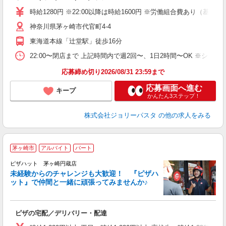
内
時給1280円 ※22:00以降は時給1600円 ※労働組合費あり（基本
神奈川県茅ヶ崎市代官町4-4
東海道本線「辻堂駅」徒歩16分
22:00〜閉店まで 上記時間内で週2回〜、1日2時間〜OK ※シフ
応募締め切り2026/08/31 23:59まで
応募画面へ進む
キープ
かんたん3ステップ！
株式会社ジョリーパスタ
の他の求人をみる
茅ヶ崎市
アルバイト
パート
ピザハット 茅ヶ崎円蔵店
未経験からのチャレンジも大歓迎！ 『ピザハ
ット』で仲間と一緒に頑張ってみませんか♪
続
ピザの宅配／デリバリー・配達
未
ア