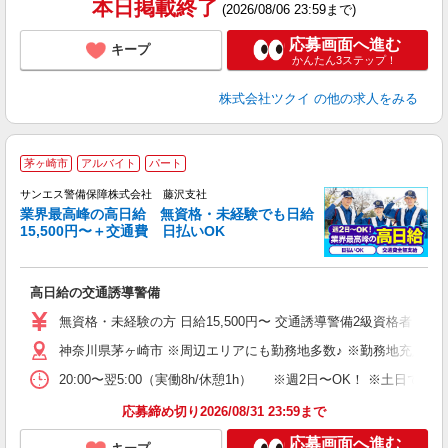
本日掲載終了
(2026/08/06 23:59まで)
応募画面へ進む
キープ
かんたん3ステップ！
株式会社ツクイ
の他の求人をみる
茅ヶ崎市
アルバイト
パート
K
サンエス警備保障株式会社 藤沢支社
業界最高峰の高日給 無資格・未経験でも日給
15,500円〜＋交通費 日払いOK
員
高日給の交通誘導警備
未
～
無資格・未経験の方 日給15,500円〜 交通誘導警備2級資格者 日
り
神奈川県茅ヶ崎市 ※周辺エリアにも勤務地多数♪ ※勤務地充足の
深
登
20:00〜翌5:00（実働8h/休憩1h） ※週2日〜OK！ ※
応募締め切り2026/08/31 23:59まで
応募画面へ進む