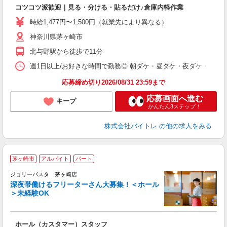
気
コツコツ派歓迎｜見る・分ける・貼るだけ♪倉庫内軽作業
即
活
時給1,477円〜1,500円（就業先により異なる）
（
神奈川県茅ヶ崎市
短
K
北与野駅から徒歩で11分
日
髪
週1日以上/お好きな時間で勤務◎ 朝ダケ・昼ダケ・夜ダケ・夜勤など、 ご自
応募締め切り2026/08/31 23:59まで
応募画面へ進む
キープ
かんたん3ステップ！
株式会社バイトレ
の他の求人をみる
茅ヶ崎市
アルバイト
パート
ジョリーパスタ 茅ヶ崎店
深夜帯働けるフリーターさん大募集！＜ホール
＞未経験OK
ま
ホール（カスタマー）スタッフ
未