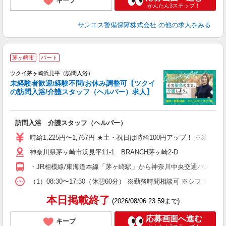
キープ
かんたん3ステップ！
サンエス警備保障株式会社
の他の求人をみる
茅ヶ崎市
パート
ツクイ茅ヶ崎浜見平（訪問入浴）
未経験者歓迎/経験不問/お休み調整可【ツクイ
の訪問入浴/介護スタッフ（ヘルパー）求人】
各
訪問入浴 介護スタッフ（ヘルパー）
入
り
時給1,225円〜1,767円 ★土・祝日は時給100円アップ！ ※給
リ
神奈川県茅ヶ崎市浜見平11-1 BRANCH茅ヶ崎2-D
ー
O
・JR相模線/東海道本線「茅ヶ崎駅」から神奈川中央交通バス（
な
（1）08:30〜17:30（休憩60分） ※勤務時間相談可 ※シフト制
髪
本日掲載終了
(2026/08/06 23:59まで)
応募画面へ進む
キープ