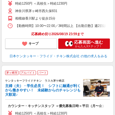
ダ
時給1250円 ＜高校生＞時給1230円
昇
神奈川県茅ヶ崎市西久保831
上
補
相模線香川駅より徒歩15分
【勤務時間】10:00〜22:00／3時間以上 【出勤日数】週2日
応募締め切り2026/08/19 23:59まで
応募画面へ進む
キープ
かんたん3ステップ！
日本ケンタッキー・フライド・チキン株式会社
の他の求人をみる
茅ヶ崎市
アルバイト
パート
ケンタッキーフライドチキン ラスカ茅ケ崎店
主婦（夫）・学生必見！ シフトに融通が利く
から働きやすい！ 未経験からのチャレンジも
大歓迎♪
見
カウンター・キッチンスタッフ ＜優先募集日時＞平日（月〜金） 11:00〜
未
ダ
時給1250円 ＜高校生＞時給1230円