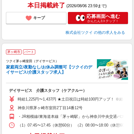
本日掲載終了
(2026/08/06 23:59まで)
応募画面へ進む
キープ
かんたん3ステップ！
株式会社ツクイ
の他の求人をみる
茅ヶ崎市
パート
ツクイ茅ヶ崎室田（デイサービス）
家庭両立/夜勤なし/お休み調整可【ツクイのデ
イサービス/介護スタッフ求人】
各
デイサービス 介護スタッフ（ケアクルー）
入
り
時給1,225円〜1,437円 ★土日祝日は時給100円アップ！ ※給
リ
神奈川県茅ヶ崎市室田2丁目14番12号
ー
O
・JR相模線/東海道本線「茅ヶ崎駅」から神奈川中央交通バス乗車
な
（1）07:45〜17:45（休憩60分） （2）08:00〜18:00（休
髪