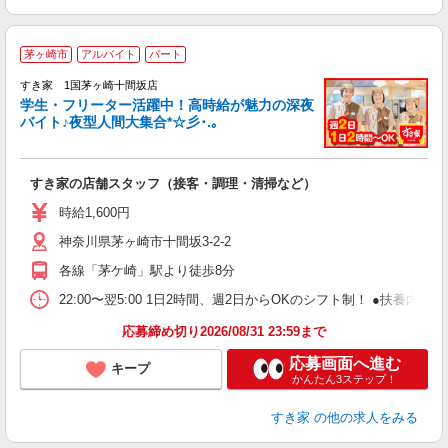
茅ヶ崎市
アルバイト
パート
すき家 1国茅ヶ崎十間坂店
学生・フリーター活躍中！高時給が魅力の深夜
バイト♪夜型人間大集合*☆彡･.｡
つ
すき家の店舗スタッフ（接客・調理・清掃など）
履
ミ
時給1,600円
～
神奈川県茅ヶ崎市十間坂3-2-2
勤
社
各線「茅ケ崎」駅より徒歩8分
22:00〜翌5:00 1日2時間、週2日からOKのシフト制！ ●扶養内勤務
応募締め切り2026/08/31 23:59まで
応募画面へ進む
キープ
かんたん3ステップ！
すき家
の他の求人をみる