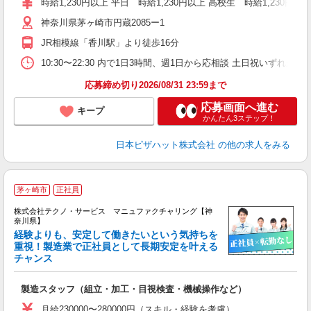
時給1,230円以上 平日 時給1,230円以上 高校生 時給1,230円以
～
神奈川県茅ヶ崎市円蔵2085ー1
社
JR相模線「香川駅」より徒歩16分
10:30〜22:30 内で1日3時間、週1日から応相談 土日祝いずれか必
応募締め切り2026/08/31 23:59まで
応募画面へ進む
キープ
かんたん3ステップ！
日本ピザハット株式会社
の他の求人をみる
茅ヶ崎市
正社員
株式会社テクノ・サービス マニュファクチャリング【神
奈川県】
経験よりも、安定して働きたいという気持ちを
重視！製造業で正社員として長期安定を叶える
チャンス
く
入
製造スタッフ（組立・加工・目視検査・機械操作など）
未
あ
月給230000〜280000円（スキル・経験を考慮）