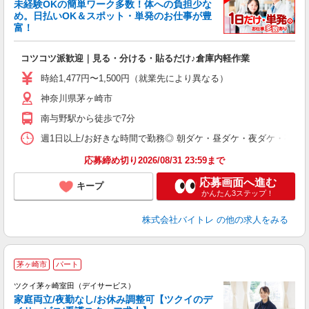
未経験OKの簡単ワーク多数！体への負担少な
め。日払いOK＆スポット・単発のお仕事が豊
富！
ス
ロ
コツコツ派歓迎｜見る・分ける・貼るだけ♪倉庫内軽作業
即
活
時給1,477円〜1,500円（就業先により異なる）
（
神奈川県茅ヶ崎市
短
K
南与野駅から徒歩で7分
日
髪
週1日以上/お好きな時間で勤務◎ 朝ダケ・昼ダケ・夜ダケ・夜勤など、 ご自
応募締め切り2026/08/31 23:59まで
応募画面へ進む
キープ
かんたん3ステップ！
株式会社バイトレ
の他の求人をみる
茅ヶ崎市
パート
ツクイ茅ヶ崎室田（デイサービス）
家庭両立/夜勤なし/お休み調整可【ツクイのデ