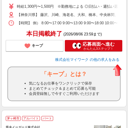
歓
時給1,300円〜1,500円 ※勤務地による ◎日払い・週払い選
躍
【神奈川県】 藤沢、川崎、海老名、大和、橋本、中央林間、本厚
（
週
【時間】 例） 8:00〜17:00 9:00〜13:00 9:00〜
シ
通
本日掲載終了
(2026/08/06 23:59まで)
応募画面へ進む
キープ
かんたん3ステップ！
株式会社マイワーク
の他の求人をみる
「キープ」とは？
気になるお仕事をワンクリックで保存
まとめてチェック＆まとめて応募も可能
会員登録無しで今すぐご利用いただけます
茅ヶ崎市
アルバイト
パート
県央イーガード株式会社