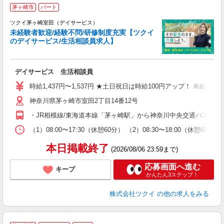
茅ヶ崎市
パート
ツクイ茅ヶ崎室田（デイサービス）
未経験者歓迎/経験不問/研修制度充実【ツクイ
のデイサービス/生活相談員求人】
各
デイサービス 生活相談員
入
り
時給1,437円〜1,537円 ★土日祝日は時給100円アップ！ ※給
リ
神奈川県茅ヶ崎市室田2丁目14番12号
ー
O
・JR相模線/東海道本線「茅ヶ崎駅」から神奈川中央交通バス乗車
な
（1）08:00〜17:30（休憩60分） （2）08:30〜18:00（
髪
本日掲載終了
(2026/08/06 23:59まで)
応募画面へ進む
キープ
かんたん3ステップ！
株式会社ツクイ
の他の求人をみる