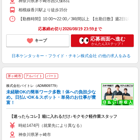
神奈川県茅ヶ崎市西久保831
上
補
相模線香川駅より徒歩15分
【勤務時間】10:00〜22:00／3時間以上 【出勤日数】週2日
応募締め切り2026/08/19 23:59まで
応募画面へ進む
キープ
かんたん3ステップ！
日本ケンタッキー・フライド・チキン株式会社
の他の求人をみる
茅ヶ崎市
アルバイト
パート
株式会社バイトレ（ADM809779）
未経験OKの簡単ワーク多数！体への負担少な
め。日払いOK＆スポット・単発のお仕事が豊
富！
ス
ロ
【迷ったらコレ】箱に入れるだけ♪モクモク軽作業スタッフ
即
活
時給1474円（就業先により異なる）
（
神奈川県茅ヶ崎市
短