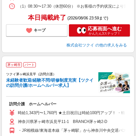
な
（1）08:30〜17:30（休憩60分） ※お客様の予約状況により変動
髪
本日掲載終了
(2026/08/06 23:59まで)
応募画面へ進む
キープ
かんたん3ステップ！
株式会社ツクイ
の他の求人をみる
茅ヶ崎市
パート
ツクイ茅ヶ崎浜見平（訪問介護）
未経験者歓迎/経験不問/研修制度充実【ツクイ
の訪問介護/ホームヘルパー求人】
各
訪問介護 ホームヘルパー
入
り
時給1,343円〜1,760円 ★土日祝日は時給100円アップ！ ・特定
リ
神奈川県茅ヶ崎市浜見平11-1 BRANCH茅ヶ崎2-D
ー
O
・JR相模線/東海道本線「茅ヶ崎駅」から神奈川中央交通バス（