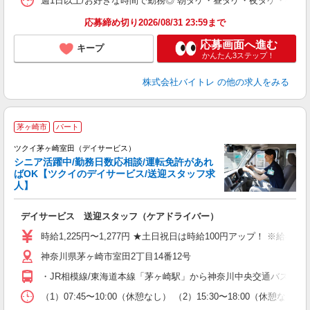
週1日以上/お好きな時間で勤務◎ 朝ダケ・昼ダケ・夜ダケ・夜勤など、 ご自
応募締め切り2026/08/31 23:59まで
応募画面へ進む
キープ
かんたん3ステップ！
株式会社バイトレ
の他の求人をみる
茅ヶ崎市
パート
ツクイ茅ヶ崎室田（デイサービス）
シニア活躍中/勤務日数応相談/運転免許があれ
ばOK【ツクイのデイサービス/送迎スタッフ求
人】
各
デイサービス 送迎スタッフ（ケアドライバー）
入
り
時給1,225円〜1,277円 ★土日祝日は時給100円アップ！ ※給
リ
神奈川県茅ヶ崎市室田2丁目14番12号
ー
O
・JR相模線/東海道本線「茅ヶ崎駅」から神奈川中央交通バス乗車
な
（1）07:45〜10:00（休憩なし） （2）15:30〜18:00
髪