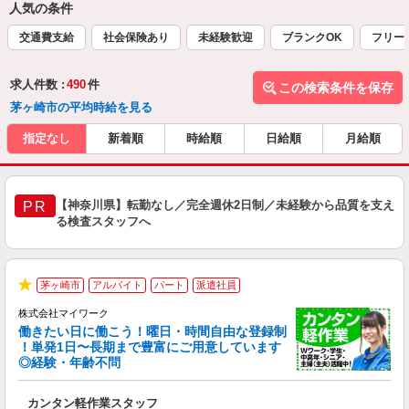
人気の条件
交通費支給
社会保険あり
未経験歓迎
ブランクOK
フリー
求人件数 :
490
件
この検索条件を保存
茅ヶ崎市の平均時給を見る
指定なし
新着順
時給順
日給順
月給順
【神奈川県】転勤なし／完全週休2日制／未経験から品質を支え
PR
る検査スタッフへ
茅ヶ崎市
アルバイト
パート
派遣社員
★
株式会社マイワーク
働きたい日に働こう！曜日・時間自由な登録制
！単発1日〜長期まで豊富にご用意しています
◎経験・年齢不問
き
カンタン軽作業スタッフ
履