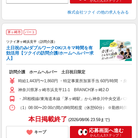
かんたん3ステップ！
株式会社ツクイ
の他の求人をみる
茅ヶ崎市
パート
ツクイ茅ヶ崎浜見平（訪問介護）
土日祝のみ/ダブルワークOK/スキマ時間を有
効活用【ツクイの訪問介護/ホームヘルパー求
人】
各
訪問介護 ホームヘルパー 土日祝日限定
入
り
時給1,443円〜1,860円 ・特定事業所加算手当:60円/時間 ・身
リ
神奈川県茅ヶ崎市浜見平11-1 BRANCH茅ヶ崎2-D
ー
O
・JR相模線/東海道本線「茅ヶ崎駅」から神奈川中央交通バス（
な
（1）08:00〜20:00の間の8時間程度（休憩60分） ※勤務時間相
髪
本日掲載終了
(2026/08/06 23:59まで)
応募画面へ進む
キープ
かんたん3ステップ！