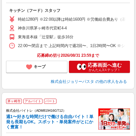
ピ
キッチン（フード）スタッフ
未
内
時給1280円 ※22:00以降は時給1600円 ※労働組合費あり（基本
神奈川県茅ヶ崎市代官町4-4
東海道本線「辻堂駅」徒歩16分
22:00〜閉店まで 上記時間内で週2回〜、1日2時間〜OK ※シフ
応募締め切り2026/08/31 23:59まで
応募画面へ進む
キープ
かんたん3ステップ！
株式会社ジョリーパスタ
の他の求人をみる
茅ヶ崎市
アルバイト
パート
株式会社バイトレ（ADM819416GT12）
週1〜好きな時間だけで働ける自由バイト！単
発も長期もOK。スポット・単発案件がとにか
も
く豊富！