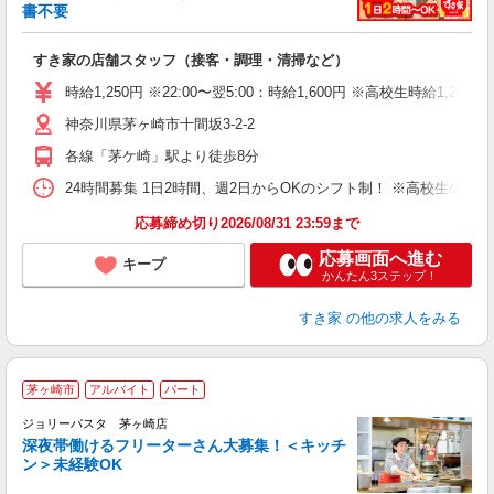
書不要
の
すき家の店舗スタッフ（接客・調理・清掃など）
履
タ
時給1,250円 ※22:00〜翌5:00：時給1,600円 ※高校生時給1,225
（
神奈川県茅ヶ崎市十間坂3-2-2
夜
事
各線「茅ケ崎」駅より徒歩8分
24時間募集 1日2時間、週2日からOKのシフト制！ ※高校生のシ
応募締め切り2026/08/31 23:59まで
応募画面へ進む
キープ
かんたん3ステップ！
すき家
の他の求人をみる
茅ヶ崎市
アルバイト
パート
ジョリーパスタ 茅ヶ崎店
深夜帯働けるフリーターさん大募集！＜キッチ
ン＞未経験OK