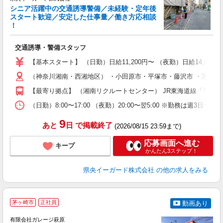
シニア活躍中の交通誘導警備／未経験・定年後
スタート歓迎／安定した仕事量／働き方応相談
！
＆
交通誘導・警備スタッフ
入
（
【基本スタート】 （日勤）日給11,200円〜 （夜勤）日給14,000
い
（神奈川湘南・西湘地区） ・小田原市・平塚市・藤沢市 ・茅ヶ崎市
社
【最寄り拠点】 （湘南リクルートセンター） JR東海道線「平塚」
（日勤）8:00〜17:00 （夜勤）20:00〜翌5:00 ※勤務は週3日〜
9
あと
日
で掲載終了
(2026/08/15 23:59まで)
応募画面へ進む
キープ
かんたん3ステップ！
県央イーガード株式会社
の他の求人をみる
茅ヶ崎市
正社員
動画あり
有限会社ガレージ萩原