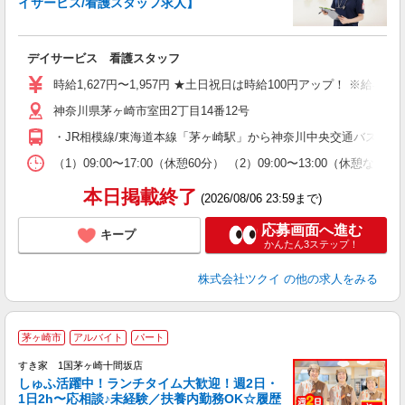
イサービス/看護スタッフ求人】
各
デイサービス 看護スタッフ
入
り
時給1,627円〜1,957円 ★土日祝日は時給100円アップ！ ※給
リ
神奈川県茅ヶ崎市室田2丁目14番12号
ー
O
・JR相模線/東海道本線「茅ヶ崎駅」から神奈川中央交通バス乗車
な
（1）09:00〜17:00（休憩60分） （2）09:00〜13:00（
髪
本日掲載終了
(2026/08/06 23:59まで)
応募画面へ進む
キープ
かんたん3ステップ！
株式会社ツクイ
の他の求人をみる
≪
茅ヶ崎市
アルバイト
パート
すき家 1国茅ヶ崎十間坂店
しゅふ活躍中！ランチタイム大歓迎！週2日・
安
1日2h〜応相談♪未経験／扶養内勤務OK☆履歴