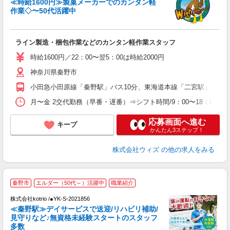
≪時給1600円≫製菓メーカーでのカンタン軽
作業◇〜50代活躍中
■.
入
ライン製造・梱包作業などのカンタン軽作業スタッフ
た
歓
時給1600円／22：00〜翌5：00は時給2000円
学
神奈川県秦野市
活
夕
小田急小田原線「秦野駅」バス10分、東海道本線「二宮駅」バス1
業
険
月〜金 2交代勤務（早番・遅番）⇒シフト時間/9：00〜18：00/1
応募画面へ進む
キープ
かんたん3ステップ！
株式会社ウィズ
の他の求人をみる
≪
秦野市
エルダー（50代～）活躍中
職業紹介
株式会社kotrio /●YK-S-2021856
女
≪秦野駅≫デイサービスで送迎/リハビリ補助/
ド
見守りなど♪無資格未経験スタートのスタッフ
活
多数