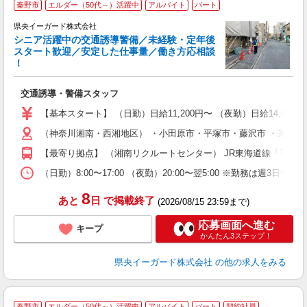
秦野市
エルダー（50代～）活躍中
アルバイト
パート
県央イーガード株式会社
シニア活躍中の交通誘導警備／未経験・定年後
スタート歓迎／安定した仕事量／働き方応相談
！
＆
交通誘導・警備スタッフ
入
（
【基本スタート】 （日勤）日給11,200円〜 （夜勤）日給14,000
い
（神奈川湘南・西湘地区） ・小田原市・平塚市・藤沢市 ・茅ヶ崎市
社
【最寄り拠点】 （湘南リクルートセンター） JR東海道線「平塚」
（日勤）8:00〜17:00 （夜勤）20:00〜翌5:00 ※勤務は週3日〜
8
あと
日
で掲載終了
(2026/08/15 23:59まで)
応募画面へ進む
キープ
かんたん3ステップ！
県央イーガード株式会社
の他の求人をみる
秦野市
エルダー（50代～）活躍中
アルバイト
パート
契約社員