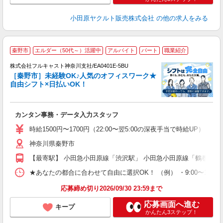
小田原ヤクルト販売株式会社
の他の求人をみる
秦野市
エルダー（50代～）活躍中
アルバイト
パート
職業紹介
株式会社フルキャスト神奈川支社/EA0401E-5BU
［秦野市］未経験OK♪人気のオフィスワーク★
自由シフト×日払いOK！
ス
カンタン事務・データ入力スタッフ
友
リ
時給1500円〜1700円（22:00〜翌5:00の深夜手当で時給UP） 
～
神奈川県秦野市
り
以
【最寄駅】 小田急小田原線「渋沢駅」 小田急小田原線「鶴巻温泉
勤
バ
★あなたの都合に合わせて自由に選択OK！ （例） ・9:00〜12:00 ・9:0
通
応募締め切り2026/09/30 23:59まで
応募画面へ進む
キープ
かんたん3ステップ！