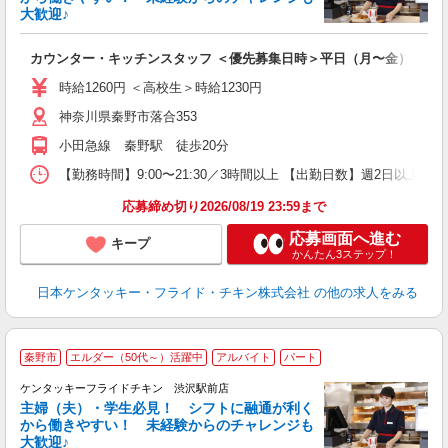
大歓迎♪
見
カウンター・キッチンスタッフ ＜優先募集日時＞平日（月〜金） 11:00〜
未
ダ
時給1260円 ＜高校生＞時給1230円
昇
神奈川県秦野市落合353
上
か
小田急線 秦野駅 徒歩20分
【勤務時間】9:00〜21:30／3時間以上 【出勤日数】週2日以
応募締め切り2026/08/19 23:59まで
応募画面へ進む
キープ
かんたん3ステップ！
日本ケンタッキー・フライド・チキン株式会社
の他の求人をみる
秦野市
エルダー（50代～）活躍中
アルバイト
パート
ケンタッキーフライドチキン 渋沢駅前店
主婦（夫）・学生必見！ シフトに融通が利く
から働きやすい！ 未経験からのチャレンジも
大歓迎♪