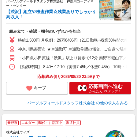
パーソルフィールドスタッフ株式会社 神奈川コーディネ
ートセンター
募
【渋沢】組立や検査作業☆残業ありでしっかり
高収入！
が
組み立て・確認・梱包のいずれかを担当
履
中
時給1,500円 月収例：29万8406円（21日勤務+残業30時間の場
み
神奈川県秦野市 ★車通勤可 車通勤希望の場合、ご自身で駐車場の
り
・小田急小田原線「渋沢」駅より徒歩で12分 秦野市堀山下／バイ
【勤務時間】 8:40〜17:10（実働7:45h／休憩0:45h）
応募締め切り2026/08/20 23:59まで
応募画面へ進む
キープ
かんたん3ステップ！
パーソルフィールドスタッフ株式会社
の他の求人をみる
今
秦野市
エルダー（50代～）活躍中
派遣社員
株式会社ウィズ