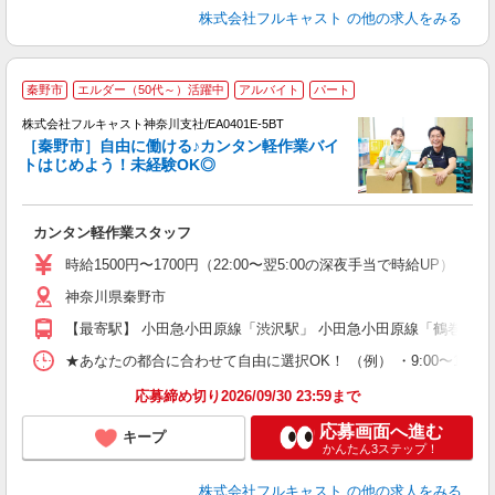
株式会社フルキャスト
の他の求人をみる
秦野市
エルダー（50代～）活躍中
アルバイト
パート
の
株式会社フルキャスト神奈川支社/EA0401E-5BT
躍
［秦野市］自由に働ける♪カンタン軽作業バイ
□
トはじめよう！未経験OK◎
「
友
カンタン軽作業スタッフ
リ
～
時給1500円〜1700円（22:00〜翌5:00の深夜手当で時給UP） 
り
神奈川県秦野市
以
勤
【最寄駅】 小田急小田原線「渋沢駅」 小田急小田原線「鶴巻温泉
車
支
★あなたの都合に合わせて自由に選択OK！ （例） ・9:00〜12:00 ・9:0
応募締め切り2026/09/30 23:59まで
応募画面へ進む
キープ
かんたん3ステップ！
株式会社フルキャスト
の他の求人をみる