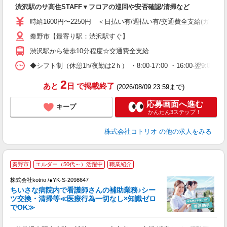
自
渋沢駅のサ高住STAFF▼フロアの巡回や安否確認/清掃など
役
時給1600円〜2250円 ＜日払い有/週払い有/交通費全支給(ガソリ
秦野市【最寄り駅：渋沢駅すぐ】
渋沢駅から徒歩10分程度☆交通費全支給
◆シフト制（休憩1h/夜勤は2ｈ） ・8:00-17:00 ・16:00-翌9:
2
あと
日
で掲載終了
(2026/08/09 23:59まで)
応募画面へ進む
キープ
かんたん3ステップ！
株式会社コトリオ
の他の求人をみる
秦野市
エルダー（50代～）活躍中
職業紹介
株式会社kotrio /●YK-S-2098647
女
ちいさな病院内で看護師さんの補助業務♪シー
ド
ツ交換・清掃等≪医療行為一切なし×知識ゼロ
活
でOK≫
ル
自