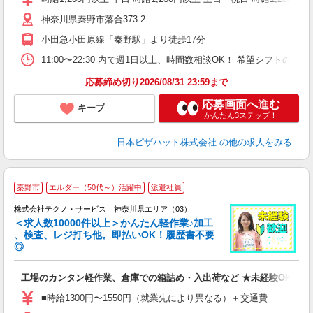
中
神奈川県秦野市落合373-2
ル
典
小田急小田原線「秦野駅」より徒歩17分
勤
11:00〜22:30 内で週1日以上、時間数相談OK！ 希望シフト
応募締め切り2026/08/31 23:59まで
応募画面へ進む
キープ
かんたん3ステップ！
日本ピザハット株式会社
の他の求人をみる
≪
秦野市
エルダー（50代～）活躍中
派遣社員
株式会社テクノ・サービス 神奈川県エリア（03）
＜求人数10000件以上＞かんたん軽作業♪加工
、検査、レジ打ち他。即払いOK！履歴書不要
◎
お
工場のカンタン軽作業、倉庫での箱詰め・入出荷など ★未経験OKのお
未
ア
■時給1300円〜1550円（就業先により異なる）＋交通費
の