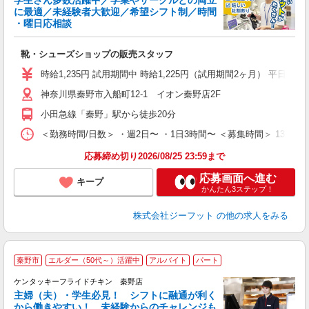
学生さん多数活躍中／学業やサークルとの両立
に最適／未経験者大歓迎／希望シフト制／時間
・曜日応相談
続
靴・シューズショップの販売スタッフ
履
活
時給1,235円 試用期間中 時給1,225円（試用期間2ヶ月） 平日17時まで
j
神奈川県秦野市入船町12-1 イオン秦野店2F
迎
費
小田急線「秦野」駅から徒歩20分
＜勤務時間/日数＞ ・週2日〜 ・1日3時間〜 ＜募集時間＞ 13:0
応募締め切り2026/08/25 23:59まで
応募画面へ進む
キープ
かんたん3ステップ！
株式会社ジーフット
の他の求人をみる
秦野市
エルダー（50代～）活躍中
アルバイト
パート
ケンタッキーフライドチキン 秦野店
主婦（夫）・学生必見！ シフトに融通が利く
から働きやすい！ 未経験からのチャレンジも