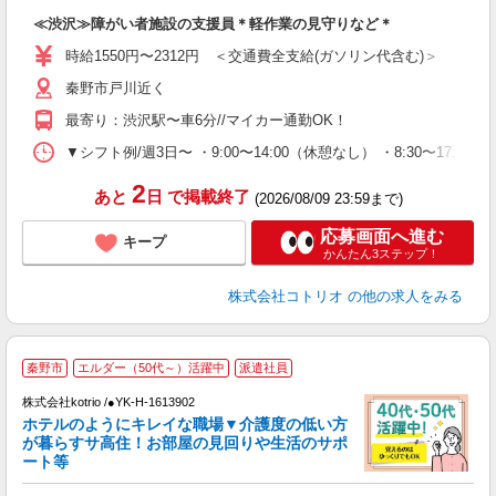
自
≪渋沢≫障がい者施設の支援員＊軽作業の見守りなど＊
役
時給1550円〜2312円 ＜交通費全支給(ガソリン代含む)＞
秦野市戸川近く
最寄り：渋沢駅〜車6分//マイカー通勤OK！
▼シフト例/週3日〜 ・9:00〜14:00（休憩なし） ・8:30〜17:30（休
2
あと
日
で掲載終了
(2026/08/09 23:59まで)
応募画面へ進む
キープ
かんたん3ステップ！
株式会社コトリオ
の他の求人をみる
秦野市
エルダー（50代～）活躍中
派遣社員
く
株式会社kotrio /●YK-H-1613902
女
ホテルのようにキレイな職場▼介護度の低い方
ド
が暮らすサ高住！お部屋の見回りや生活のサポ
活
ート等
ル