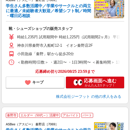
ASBee（アスビー） 秦野店［7069］
学生さん多数活躍中／学業やサークルとの両立
に最適／未経験者大歓迎／希望シフト制／時間
・曜日応相談
続
靴・シューズショップの販売スタッフ
履
活
時給1,235円 試用期間中 時給1,225円（試用期間2ヶ月） 平日17時まで
j
神奈川県秦野市入船町12-1 イオン秦野店2F
迎
費
小田急線「秦野」駅から徒歩20分
＜勤務時間/日数＞ ・週2日〜 ・1日3時間〜 ＜募集時間＞ 13:0
応募締め切り2026/08/25 23:59まで
応募画面へ進む
キープ
かんたん3ステップ！
株式会社ジーフット
の他の求人をみる
秦野市
エルダー（50代～）活躍中
アルバイト
パート
ASBee（アスビー） 秦野店［7069］