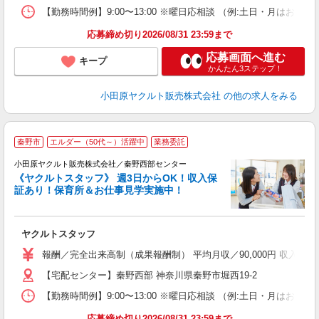
【勤務時間例】9:00〜13:00 ※曜日応相談 （例:土日・月は
応募締め切り2026/08/31 23:59まで
応募画面へ進む
キープ
かんたん3ステップ！
小田原ヤクルト販売株式会社
の他の求人をみる
秦野市
エルダー（50代～）活躍中
業務委託
小田原ヤクルト販売株式会社／秦野西部センター
《ヤクルトスタッフ》 週3日からOK！収入保
証あり！保育所＆お仕事見学実施中！
し
未
ヤクルトスタッフ
ア
業
報酬／完全出来高制（成果報酬制） 平均月収／90,000円 収入保
【宅配センター】秦野西部 神奈川県秦野市堀西19-2
【勤務時間例】9:00〜13:00 ※曜日応相談 （例:土日・月は
応募締め切り2026/08/31 23:59まで