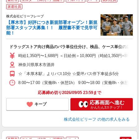
派遣社員
株式会社ビリーフレーブ
6
【厚木市】好評につき新規部署オープン！新規
勤
部署スタッフ大募集！！ 履歴書不要で見学可
能！
♪.
入
ドラッグストア向け商品のバラ単位仕分け、検品、ケース単位の店舗仕
た
第
時給1,350円〜1,688円 ＜日給例＞10,800円（時給1,350円×8h
ブ
払
神奈川県厚木市酒井
ピ
☆「本厚木駅」よりバス10分 ☆愛坪バス停下車徒歩5分
な
8:00〜17:00（実働8h・休憩1h） 9:00〜18:00（実働8h・休憩1
応募締め切り2026/09/05 23:59まで
応募画面へ進む
キープ
かんたん3ステップ！
株式会社ビリーフ
の他の求人をみる