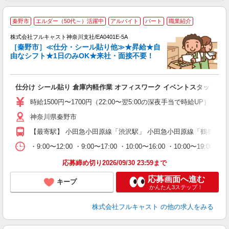
大
秦野市
エルダー（50代～）活躍中
アルバイト
パート
職業紹介
ャ
回
株式会社フルキャスト神奈川支社/EA0401E-5A
［秦野市］≪仕分・シール貼り他≫★昇給★自
由なシフト★1日のみOK★来社・面接不要！
み
友
仕分け シール貼り 倉庫内軽作業 オフィスワーク イベントスタッフ等
リ
～
時給1500円〜1700円（22:00〜翌5:00の深夜手当で時給UP） 
り
神奈川県秦野市
以
勤
【最寄駅】 小田急小田原線「渋沢駅」 小田急小田原線「鶴巻温泉
車
支
・9:00〜12:00 ・9:00〜17:00 ・10:00〜16:00 ・10
応募締め切り2026/09/30 23:59まで
応募画面へ進む
キープ
かんたん3ステップ！
株式会社フルキャスト
の他の求人をみる