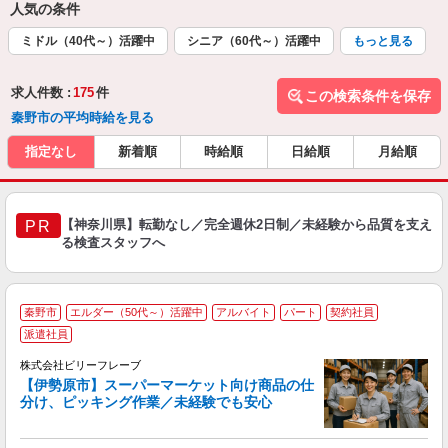
人気の条件
ミドル（40代～）活躍中
シニア（60代～）活躍中
もっと見る
求人件数 :
175
件
この検索条件を保存
秦野市の平均時給を見る
指定なし
新着順
時給順
日給順
月給順
【神奈川県】転勤なし／完全週休2日制／未経験から品質を支え
PR
る検査スタッフへ
秦野市
エルダー（50代～）活躍中
アルバイト
パート
契約社員
派遣社員
株式会社ビリーフレーブ
大
【伊勢原市】スーパーマーケット向け商品の仕
ぱ
分け、ピッキング作業／未経験でも安心
募
入