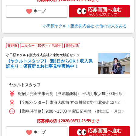
応募画面へ進む
キープ
かんたん3ステップ！
小田原ヤクルト販売株式会社
の他の求人をみる
秦野市
エルダー（50代～）活躍中
業務委託
小田原ヤクルト販売株式会社／東海大駅前センター
《ヤクルトスタッフ》 週3日からOK！収入保
証あり！保育所＆お仕事見学実施中！
し
未
ヤクルトスタッフ
ア
業
報酬／完全出来高制（成果報酬制） 平均月収／90,000円 収入保
【宅配センター】東海大駅前 神奈川県秦野市北矢名127-2 下野ビ
【勤務時間例】9:00〜13:00 ※曜日応相談 （例:土日・月は
応募締め切り2026/08/31 23:59まで
応募画面へ進む
キープ
かんたん3ステップ！