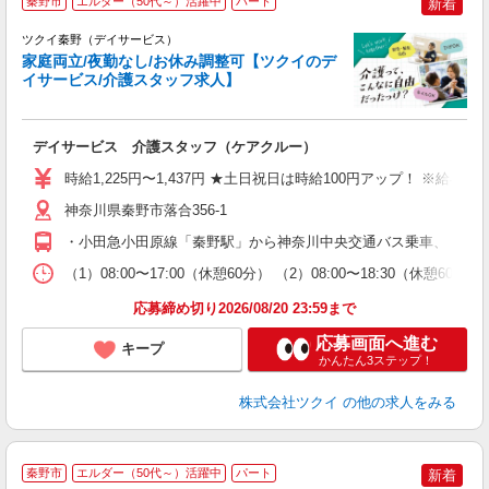
秦野市
エルダー（50代～）活躍中
パート
新着
ツクイ秦野（デイサービス）
家庭両立/夜勤なし/お休み調整可【ツクイのデ
イサービス/介護スタッフ求人】
各
デイサービス 介護スタッフ（ケアクルー）
入
り
時給1,225円〜1,437円 ★土日祝日は時給100円アップ！ ※給
リ
ー
神奈川県秦野市落合356-1
O
・小田急小田原線「秦野駅」から神奈川中央交通バス乗車、「落合
な
（1）08:00〜17:00（休憩60分） （2）08:00〜18:30（休憩
髪
応募締め切り2026/08/20 23:59まで
応募画面へ進む
キープ
かんたん3ステップ！
株式会社ツクイ
の他の求人をみる
秦野市
エルダー（50代～）活躍中
パート
新着