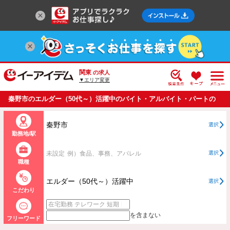
関東
の求人
▼エリア変更
秦野市のエルダー（50代～）活躍中のバイト・アルバイト・パートの
求人情報一覧
秦野市
選択
勤務地/駅
未設定
例）食品、事務、アパレル
選択
職種
エルダー（50代～）活躍中
選択
こだわり
を含まない
フリーワード