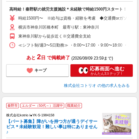
自
高時給！秦野駅の就労支援施設＊未経験で時給1500円スタート！
役
時給1500円〜 ※給与は資格・経験を考慮 ◆交通費orガソリン
横浜市神奈川区橋本町 最寄り駅：東神奈川
東神奈川駅から徒歩近く※交通費全支給
≪シフト制/週3〜5日勤務≫ ・8:00〜17:00 ・9:00〜18:00 ・1
2
あと
日
で掲載終了
(2026/08/09 23:59まで)
応募画面へ進む
キープ
かんたん3ステップ！
株式会社コトリオ
の他の求人をみる
応
秦野市
エルダー（50代～）活躍中
職業紹介
株式会社kotrio /●YK-S-1984158
女
【パート募集】障がいを持つ方が通うデイサー
ド
ビス＊未経験歓迎！難しい事は特にありません
活
♪
ル