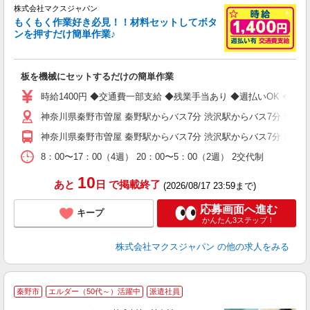
株式会社マクスジャパン
もくもく作業好き必見！！材料セットしてボタ
ンを押すだけ簡単作業♪
な
板を機械にセットするだけの簡単作業
入
迎
時給1400円 ◆交通費一部支給 ◆残業手当あり ◆週払いOK ◆自
ル
神奈川県秦野市曽屋 秦野駅からバス7分 渋沢駅からバス7分 車・
a
バ
神奈川県秦野市曽屋 秦野駅からバス7分 渋沢駅からバス7分 車・
社
8：00〜17：00（4週） 20：00〜5：00（2週） 2交代制
10
あと
日
で掲載終了
(2026/08/17 23:59まで)
応募画面へ進む
キープ
かんたん3ステップ！
株式会社マクスジャパン
の他の求人をみる
秦野市
エルダー（50代～）活躍中
派遣社員
◆
経