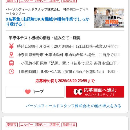
秦野市
エルダー（50代～）活躍中
派遣社員
多
パーソルフィールドスタッフ株式会社 神奈川コーディネ
に
ートセンター
ア
9名募集♪未経験OK★機械や梱包作業でしっか
り稼げる！
感
履
半導体テスト機械の梱包・組み立て・確認
躍
通
時給1,500円 月収例：29万8406円（21日勤務+残業30時間の場
神奈川県秦野市 ★車通勤可 車通勤希望の場合、ご自身で駐車場の
・小田急小田原線「渋沢」駅より徒歩で12分 秦野市堀山下／バイ
【勤務時間】 8:40〜17:10（実働7:45h／休憩0:45h） 
応募締め切り2026/08/20 23:59まで
応募画面へ進む
キープ
かんたん3ステップ！
パーソルフィールドスタッフ株式会社
の他の求人をみる
秦野市
エルダー（50代～）活躍中
派遣社員