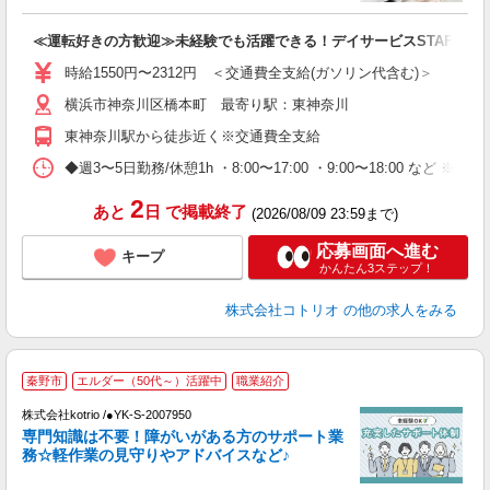
ル
自
≪運転好きの方歓迎≫未経験でも活躍できる！デイサービスSTAFF
役
時給1550円〜2312円 ＜交通費全支給(ガソリン代含む)＞
横浜市神奈川区橋本町 最寄り駅：東神奈川
東神奈川駅から徒歩近く※交通費全支給
◆週3〜5日勤務/休憩1h ・8:00〜17:00 ・9:00〜18:00 など ※8
2
あと
日
で掲載終了
(2026/08/09 23:59まで)
応募画面へ進む
キープ
かんたん3ステップ！
株式会社コトリオ
の他の求人をみる
秦野市
エルダー（50代～）活躍中
職業紹介
株式会社kotrio /●YK-S-2007950
女
専門知識は不要！障がいがある方のサポート業
ド
務☆軽作業の見守りやアドバイスなど♪
活
ル