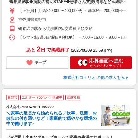
鶴巻温泉駅◆病院の補助STAFF◆患者さん支援/消毒など≪経験不問≫
役
【正社員】月給240,000〜400,000円 ・基本給：200,000
神奈川県秦野市
鶴巻温泉駅から徒歩圏内//交通費全額支給
【シフト制/週5日/曜日相談OK】 ・7:00〜16:00 ・9:00〜18:00 
2
あと
日
で掲載終了
(2026/08/09 23:59まで)
応募画面へ進む
キープ
かんたん3ステップ！
株式会社コトリオ
の他の求人をみる
秦野市
エルダー（50代～）活躍中
派遣社員
◎
株式会社kotrio /●YK-H-1953383
女
＼家事の延長から始められる／炊事、洗濯、お
ド
散歩の付き添いなど！家庭的で穏やかな環境の
活
中で働けます♪
ル
自
渋沢駅｜小さなグループホームで家事や生活のサポート！