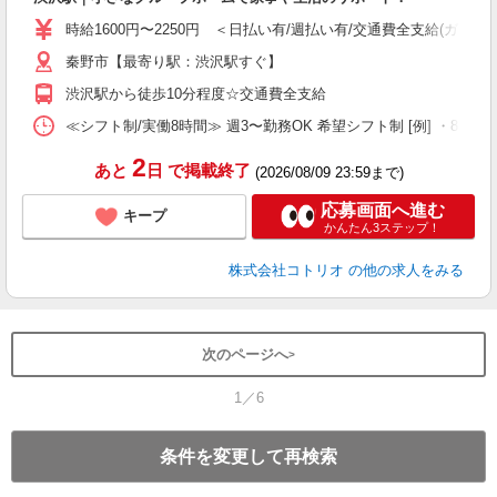
役
時給1600円〜2250円 ＜日払い有/週払い有/交通費全支給(ガソリ
秦野市【最寄り駅：渋沢駅すぐ】
渋沢駅から徒歩10分程度☆交通費全支給
≪シフト制/実働8時間≫ 週3〜勤務OK 希望シフト制 [例] ・8:00〜17:
2
あと
日
で掲載終了
(2026/08/09 23:59まで)
応募画面へ進む
キープ
かんたん3ステップ！
株式会社コトリオ
の他の求人をみる
次のページへ
1／6
条件を変更して再検索