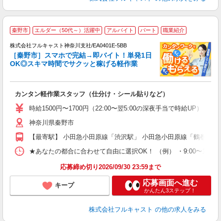
秦野市
エルダー（50代～）活躍中
アルバイト
パート
職業紹介
株式会社フルキャスト神奈川支社/EA0401E-5BB
［秦野市］スマホで完結→即バイト！単発1日
1
OK◎スキマ時間でサクッと稼げる軽作業
G
る
友
カンタン軽作業スタッフ（仕分け・シール貼りなど）
リ
～
時給1500円〜1700円（22:00〜翌5:00の深夜手当で時給UP） 
り
神奈川県秦野市
以
勤
【最寄駅】 小田急小田原線「渋沢駅」 小田急小田原線「鶴巻温泉
車
支
★あなたの都合に合わせて自由に選択OK！ （例） ・9:00〜12:00 ・9:0
応募締め切り2026/09/30 23:59まで
応募画面へ進む
キープ
かんたん3ステップ！
株式会社フルキャスト
の他の求人をみる