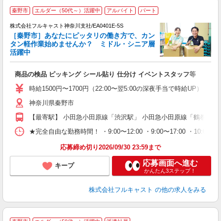
秦野市
エルダー（50代～）活躍中
アルバイト
パート
株式会社フルキャスト神奈川支社/EA0401E-5S
［秦野市］あなたにピッタリの働き方で、カン
タン軽作業始めませんか？ ミドル・シニア層
活躍中
フ
商品の検品 ピッキング シール貼り 仕分け イベントスタッフ等
友
リ
時給1500円〜1700円（22:00〜翌5:00の深夜手当で時給UP） 
～
神奈川県秦野市
り
以
【最寄駅】 小田急小田原線「渋沢駅」 小田急小田原線「鶴巻温泉
勤
車
★完全自由な勤務時間！ ・9:00〜12:00 ・9:00〜17:00 ・10
支
応募締め切り2026/09/30 23:59まで
応募画面へ進む
キープ
かんたん3ステップ！
株式会社フルキャスト
の他の求人をみる