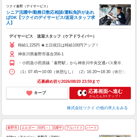
ツクイ秦野（デイサービス）
シニア活躍中/勤務日数応相談/運転免許があれ
ばOK【ツクイのデイサービス/送迎スタッフ求
人】
各
デイサービス 送迎スタッフ（ケアドライバー）
入
り
時給1,225円 ★土日祝日は時給100円アップ！
リ
ー
神奈川県秦野市落合356-1
O
・小田急小田原線「秦野駅」から神奈川中央交通バス乗車、「落合
な
（1）07:45〜10:00（休憩なし） （2）16:20〜18:30（
髪
応募締め切り2026/08/20 23:59まで
応募画面へ進む
キープ
かんたん3ステップ！
株式会社ツクイ
の他の求人をみる
秦野市
エルダー（50代～）活躍中
アルバイト
パート