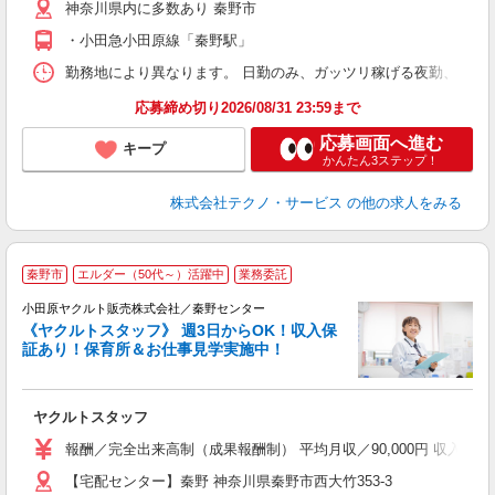
神奈川県内に多数あり 秦野市
・小田急小田原線「秦野駅」
勤務地により異なります。 日勤のみ、ガッツリ稼げる夜勤、シフトによる交
応募締め切り2026/08/31 23:59まで
応募画面へ進む
キープ
かんたん3ステップ！
株式会社テクノ・サービス
の他の求人をみる
秦野市
エルダー（50代～）活躍中
業務委託
小田原ヤクルト販売株式会社／秦野センター
《ヤクルトスタッフ》 週3日からOK！収入保
証あり！保育所＆お仕事見学実施中！
し
未
ヤクルトスタッフ
ア
業
報酬／完全出来高制（成果報酬制） 平均月収／90,000円 収入保
【宅配センター】秦野 神奈川県秦野市西大竹353-3