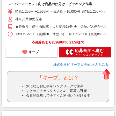
スーパーマーケット向け商品の仕分け、ピッキング作業
た
第
時給1,250円〜1,563円 ＜日給例＞10,000円（時給1,250円×8h）
ブ
払
神奈川県伊勢原市
や
★最寄り「愛甲石田駅」より徒歩17分 ★小金塚バス停から徒歩5分
通
費
13:00〜22:00（実働8h・休憩1h） 14:00〜23:00（実働8h・
応募締め切り2026/09/05 23:59まで
応募画面へ進む
キープ
かんたん3ステップ！
株式会社ビリーフ
の他の求人をみる
「キープ」とは？
気になるお仕事をワンクリックで保存
まとめてチェック＆まとめて応募も可能
会員登録無しで今すぐご利用いただけます