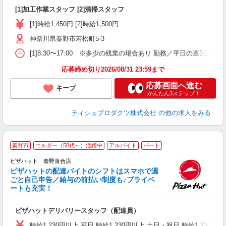
て
[1]加工作業スタッフ [2]清掃スタッフ
入
～
[1]時給1,450円 [2]時給1,500円
支
神奈川県秦野市若松町5-3
[1]8:30〜17:00 ※多少の残業の場合あり 勤務／平日の週5日
応募締め切り2026/08/31 23:59まで
応募画面へ進む
キープ
かんたん3ステップ！
ティシュプロダクツ株式会社
の他の求人をみる
秦野市
エルダー（50代～）活躍中
アルバイト
パート
ピザハット 秦野落合店
ピザハットの配達バイトのシフトはスマホで週
ごと自己申告／給与の前払い制度も♪プライベ
ートも充実！
な
友
ピザハットデリバリースタッフ（配達員）
躍
（
時給1,230円以上 平日 時給1,230円以上 土日・祝日 時給1,230円以