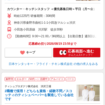
見
カウンター・キッチンスタッフ ＜優先募集日時＞平日（月〜金） 9:00〜
未
～
時給1225円 研修期間：30時間
2
神奈川県秦野市曲松1-1-1小田急マルシェ渋沢
ル
補
小田急小田原線 渋沢駅 徒歩30秒
【勤務時間】9:00〜21:00／3時間以上 【出勤日数】週3日以
応募締め切り2026/08/19 23:59まで
応募画面へ進む
キープ
かんたん3ステップ！
日本ケンタッキー・フライド・チキン株式会社
の他の求人をみる
秦野市
エルダー（50代～）活躍中
アルバイト
パート
た
ティシュプロダクツ株式会社 渋沢工場
2職種で採用！どちらも資格・経験不問／スコ
ッティのティシュペーパーを製造している会社
です