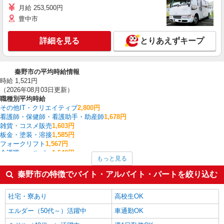
月給 253,500円
豊中市
詳細を見る
とりあえずキープ
秦野市の平均時給情報
時給 1,521円
（2026年08月03日更新）
職種別平均時給
その他IT・クリエイティブ
2,800円
看護師・保健師・看護助手・助産師
1,678円
雑貨・コスメ販売
1,603円
板金・塗装・溶接
1,585円
フォークリフト
1,567円
介護職・ヘルパー
1,542円
もっと見る
その他介護・福祉
1,533円
製造・組立・加工
1,514円
秦野市の特徴でバイト・アルバイト・パートを絞り込む
家電・携帯販売
1,500円
一般・営業事務
1,500円
社宅・寮あり
高校生OK
秦野市の他の職種の平均時給を見る
エルダー（50代～）活躍中
車通勤OK