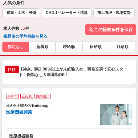
人気の条件
建築・土木・設備
CADオペレーター・積算
施工管理・現場監督
求人件数 :
3
件
この検索条件を保存
秦野市の平均時給を見る
指定なし
新着順
時給順
日給順
月給順
【神奈川県】90％以上が未経験入社、研修充実で安心スター
PR
ト！転勤なし＆車通勤OK！
秦野市
正社員
職業紹介
株式会社BREXA Technology
医療機器開発
す
医療機器開発