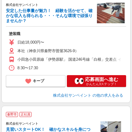
に
株式会社サンペイント
安定した仕事量が魅力！ 経験を活かせて、確
かな収入も得られる・・・そんな環境で頑張り
ませんか？
く
「
塗装職
日給18,000円〜
本社（神奈川県秦野市曽屋3626-9）
小田急小田原線「伊勢原駅」 国道246号線「白根」交差点 イオ
8:30〜17:30
応募画面へ進む
キープ
かんたん3ステップ！
株式会社サンペイント
の他の求人をみる
秦野市
正社員
に
株式会社サンペイント
見習いスタートOK！ 確かなスキルを身につ