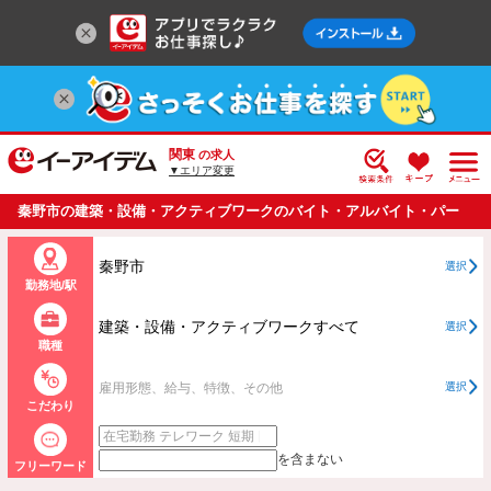
関東
の求人
▼エリア変更
秦野市の建築・設備・アクティブワークのバイト・アルバイト・パー
トの求人情報一覧
秦野市
選択
勤務地/駅
建築・設備・アクティブワークすべて
選択
職種
雇用形態、給与、特徴、その他
選択
こだわり
を含まない
フリーワード