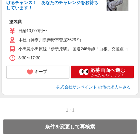
けるチャンス！ あなたのチャレンジをお待ち
しています！
で
塗装職
日給10,000円〜
本社（神奈川県秦野市曽屋3626-9）
小田急小田原線「伊勢原駅」 国道246号線「白根」交差点 イオ
8:30〜17:30
応募画面へ進む
キープ
かんたん3ステップ！
株式会社サンペイント
の他の求人をみる
1／1
条件を変更して再検索