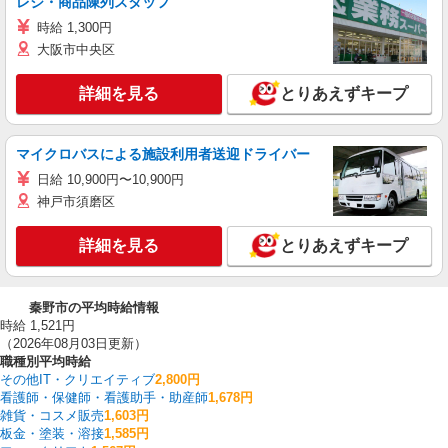
レジ・商品陳列スタッフ
時給 1,300円
大阪市中央区
詳細を見る
とりあえずキープ
マイクロバスによる施設利用者送迎ドライバー
日給 10,900円〜10,900円
神戸市須磨区
詳細を見る
とりあえずキープ
秦野市の平均時給情報
時給 1,521円
（2026年08月03日更新）
職種別平均時給
その他IT・クリエイティブ
2,800円
看護師・保健師・看護助手・助産師
1,678円
雑貨・コスメ販売
1,603円
板金・塗装・溶接
1,585円