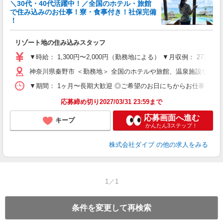
迎
＼30代・40代活躍中！／全国のホテル・旅館
で住み込みのお仕事！寮・食事付き！社保完備
！
り
リゾート地の住み込みスタッフ
未
～
▼時給： 1,300円〜2,000円（勤務地による） ▼月収例： 27万
内
神奈川県秦野市 ＜勤務地＞ 全国のホテルや旅館、温泉施設など
O
▼期間： 1ヶ月〜長期大歓迎 ◎ご希望のお日にちからお仕事開始ができ
応募締め切り2027/03/31 23:59まで
応募画面へ進む
キープ
かんたん3ステップ！
株式会社ダイブ
の他の求人をみる
1／1
条件を変更して再検索