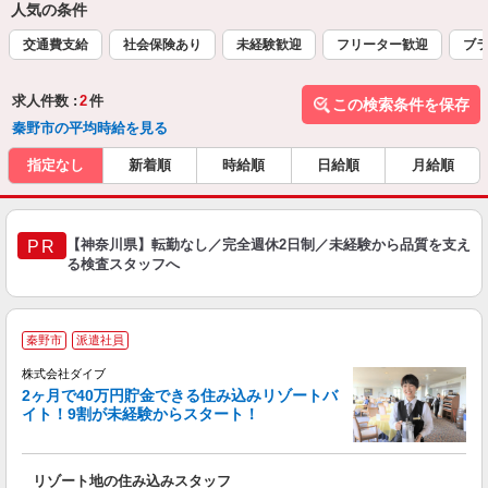
人気の条件
交通費支給
社会保険あり
未経験歓迎
フリーター歓迎
ブラ
求人件数 :
2
件
この検索条件を保存
秦野市の平均時給を見る
指定なし
新着順
時給順
日給順
月給順
【神奈川県】転勤なし／完全週休2日制／未経験から品質を支え
PR
る検査スタッフへ
秦野市
派遣社員
せ
株式会社ダイブ
2ヶ月で40万円貯金できる住み込みリゾートバ
イト！9割が未経験からスタート！
き
リゾート地の住み込みスタッフ
未