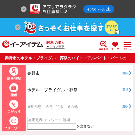
関東
の求人
▼エリア変更
秦野市のホテル・ブライダル・葬祭のバイト・アルバイト・パートの
求人情報一覧
秦野市
選択
勤務地/駅
ホテル・ブライダル・葬祭
選択
職種
雇用形態、給与、特徴、その他
選択
こだわり
を含まない
フリーワード