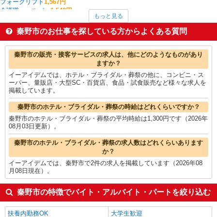
フォークリフト
1,567円
介護職・ヘルパー
1,542円
もっと見る
その他介護・福祉
1,533円
製造・組立・加工
1,514円
秦野市のお仕事を探している方からよくある質問
家電・携帯販売
1,500円
一般・営業事務
1,500円
秦野市の他の職種の平均時給を見る
秦野市の販売・接客サービスの求人は、他にどのようなものがあり
ますか？
イーアイデムでは、ホテル・ブライダル・葬祭の他に、コンビニ・ス
ーパー、量販店・大型SC・百貨店、食品・試食販売など様々な求人を
掲載しています。
秦野市のホテル・ブライダル・葬祭の時給はどれくらいですか？
秦野市のホテル・ブライダル・葬祭の平均時給は1,300円です（2026年
08月03日更新）。
秦野市のホテル・ブライダル・葬祭の求人数はどれくらいあります
か？
イーアイデムでは、秦野市で2件の求人を掲載しています（2026年08
月08日現在）。
秦野市の特徴でバイト・アルバイト・パートを絞り込む
扶養内勤務OK
大学生歓迎