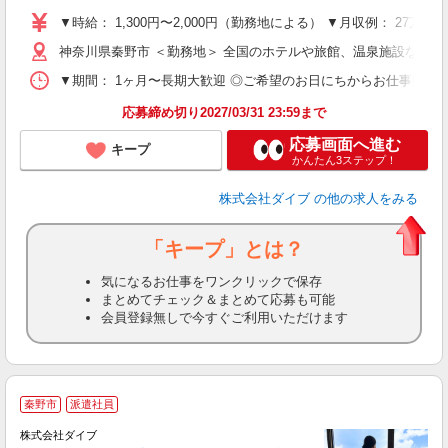
～
▼時給： 1,300円〜2,000円（勤務地による） ▼月収例： 27万
内
神奈川県秦野市 ＜勤務地＞ 全国のホテルや旅館、温泉施設など
O
▼期間： 1ヶ月〜長期大歓迎 ◎ご希望のお日にちからお仕事開始ができ
応募締め切り2027/03/31 23:59まで
応募画面へ進む
キープ
かんたん3ステップ！
株式会社ダイブ
の他の求人をみる
「キープ」とは？
気になるお仕事をワンクリックで保存
まとめてチェック＆まとめて応募も可能
会員登録無しで今すぐご利用いただけます
秦野市
派遣社員
か
株式会社ダイブ