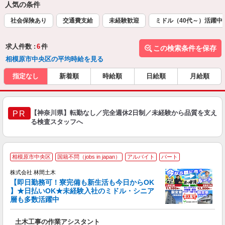
人気の条件
社会保険あり
交通費支給
未経験歓迎
ミドル（40代～）活躍中
求人件数 :
6
件
この検索条件を保存
相模原市中央区の平均時給を見る
指定なし
新着順
時給順
日給順
月給順
【神奈川県】転勤なし／完全週休2日制／未経験から品質を支え
PR
る検査スタッフへ
相模原市中央区
国籍不問（jobs in japan）
アルバイト
パート
株式会社 林間土木
【即日勤務可！寮完備も新生活も今日からOK
り
】★日払いOK★未経験入社のミドル・シニア
円
層も多数活躍中
で
土木工事の作業アシスタント
入