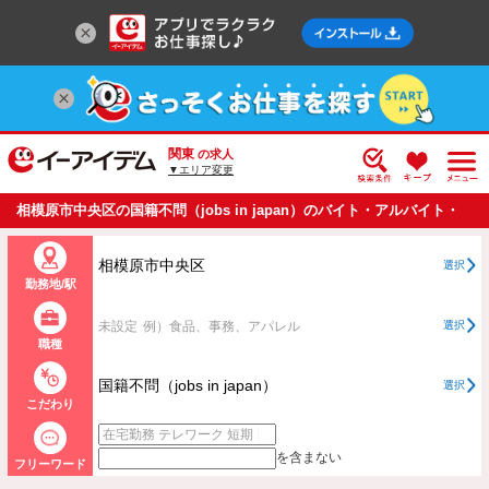
関東
の求人
▼エリア変更
相模原市中央区の国籍不問（jobs in japan）のバイト・アルバイト・
パートの求人情報一覧
相模原市中央区
選択
勤務地/駅
未設定
例）食品、事務、アパレル
選択
職種
国籍不問（jobs in japan）
選択
こだわり
を含まない
フリーワード