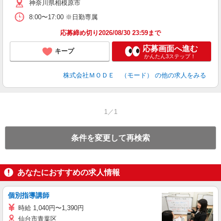
神奈川県相模原市
リ
問
8:00〜17:00 ※日勤専属
り
土
応募締め切り2026/08/30 23:59まで
応募画面へ進む
キープ
かんたん3ステップ！
株式会社ＭＯＤＥ （モード）
の他の求人をみる
1／1
条件を変更して再検索
あなたにおすすめの求人情報
個別指導講師
時給 1,040円〜1,390円
仙台市青葉区