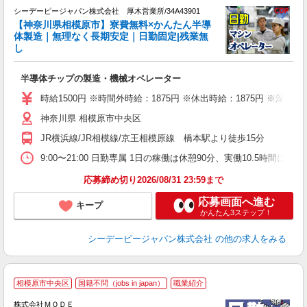
シーデーピージャパン株式会社 厚木営業所/34A43901
す
【神奈川県相模原市】寮費無料×かんたん半導
体製造｜無理なく長期安定｜日勤固定|残業無
し
日
W
半導体チップの製造・機械オペレーター
経
～
時給1500円 ※時間外時給：1875円 ※休出時給：1875円 ※深夜割
由
神奈川県 相模原市中央区
JR横浜線/JR相模線/京王相模原線 橋本駅より徒歩15分
9:00〜21:00 日勤専属 1日の稼働は休憩90分、実働10.5時
応募締め切り2026/08/31 23:59まで
応募画面へ進む
キープ
かんたん3ステップ！
シーデーピージャパン株式会社
の他の求人をみる
相模原市中央区
国籍不問（jobs in japan）
職業紹介
株式会社ＭＯＤＥ