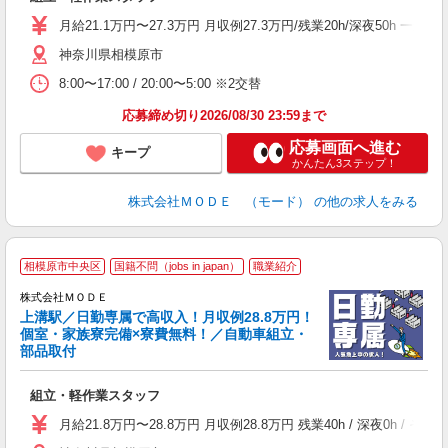
入
場
月給21.1万円〜27.3万円 月収例27.3万円/残業20h/深夜50
者
神奈川県相模原市
リ
問
8:00〜17:00 / 20:00〜5:00 ※2交替
り
土
応募締め切り2026/08/30 23:59まで
応募画面へ進む
キープ
かんたん3ステップ！
株式会社ＭＯＤＥ （モード）
の他の求人をみる
相模原市中央区
国籍不問（jobs in japan）
職業紹介
株式会社ＭＯＤＥ
上溝駅／日勤専属で高収入！月収例28.8万円！
個室・家族寮完備×寮費無料！／自動車組立・
部品取付
っ
組立・軽作業スタッフ
入
場
月給21.8万円〜28.8万円 月収例28.8万円 残業40h / 深夜0
者