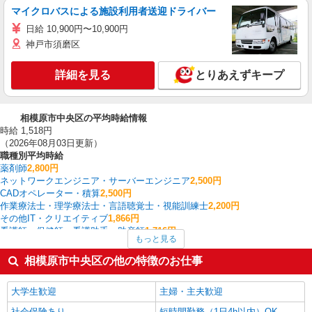
マイクロバスによる施設利用者送迎ドライバー
日給 10,900円〜10,900円
神戸市須磨区
詳細を見る
とりあえずキープ
相模原市中央区の平均時給情報
時給 1,518円
（2026年08月03日更新）
職種別平均時給
薬剤師
2,800円
ネットワークエンジニア・サーバーエンジニア
2,500円
CADオペレーター・積算
2,500円
作業療法士・理学療法士・言語聴覚士・視能訓練士
2,200円
その他IT・クリエイティブ
1,866円
看護師・保健師・看護助手・助産師
1,716円
もっと見る
フロント・受付・フロア案内
1,700円
製造・組立・加工
1,650円
相模原市中央区の他の特徴のお仕事
家電・携帯販売
1,618円
中型（2t・4t）ドライバー
1,594円
大学生歓迎
主婦・主夫歓迎
相模原市中央区の他の職種の平均時給を見る
社会保険あり
短時間勤務（1日4h以内）OK