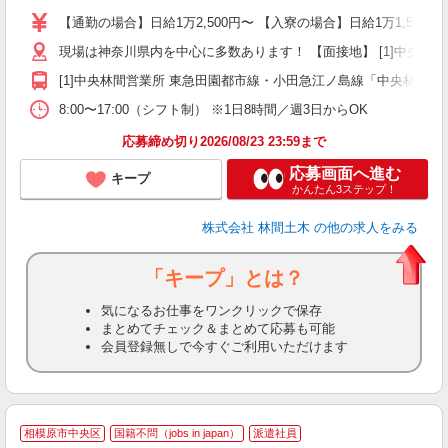
場
【通勤の場合】日給1万2,500円〜 【入寮の場合】日給1万1,500円
者
現場は神奈川県内を中心に多数あります！ 【面接地】 [1]中央林間営業
躍
（
[1]中央林間営業所 東急田園都市線・小田急江ノ島線「中央林間駅」
国
8:00〜17:00（シフト制） ※1日8時間／週3日からOK
ボ
応募締め切り2026/08/23 23:59まで
応募画面へ進む
キープ
かんたん3ステップ！
株式会社 林間土木
の他の求人をみる
「キープ」とは？
気になるお仕事をワンクリックで保存
まとめてチェック＆まとめて応募も可能
会員登録無しで今すぐご利用いただけます
2
相模原市中央区
国籍不問（jobs in japan）
派遣社員
者