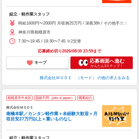
っ
組立・軽作業スタッフ
入
場
時給1600円〜2000円 月収例25万円 / 深夜38h / その他手
者
神奈川県相模原市
リ
問
7:30〜19:45 / 19:30〜7:45 ※2交替
り
土
応募締め切り2026/08/30 23:59まで
応募画面へ進む
キープ
かんたん3ステップ！
株式会社ＭＯＤＥ （モード）
の他の求人をみる
相模原市中央区
国籍不問（jobs in japan）
職業紹介
株式会社ＭＯＤＥ
南橋本駅／カンタン軽作業＋未経験大歓迎＋月
収目安27万円以上＋重いものなし
っ
組立・軽作業スタッフ