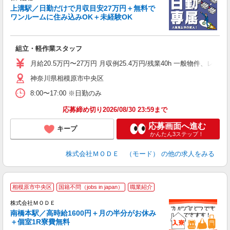
上溝駅／日勤だけで月収目安27万円＋無料で
ワンルームに住み込みOK＋未経験OK
っ
組立・軽作業スタッフ
入
場
月給20.5万円〜27万円 月収例25.4万円/残業40h 一般物件、
者
神奈川県相模原市中央区
リ
問
8:00〜17:00 ※日勤のみ
り
土
応募締め切り2026/08/30 23:59まで
応募画面へ進む
キープ
かんたん3ステップ！
株式会社ＭＯＤＥ （モード）
の他の求人をみる
相模原市中央区
国籍不問（jobs in japan）
職業紹介
株式会社ＭＯＤＥ
南橋本駅／高時給1600円＋月の半分がお休み
＋個室1R寮費無料