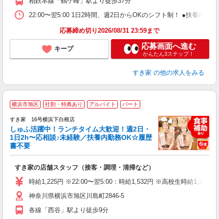
相鉄本線「鶴ケ峰」駅より徒歩37分
22:00〜翌5:00 1日2時間、週2日からOKのシフト制！ ●扶養内勤務
応募締め切り2026/08/31 23:59まで
応募画面へ進む
キープ
かんたん3ステップ！
すき家
の他の求人をみる
≪
横浜市旭区
社割・特典あり
アルバイト
パート
すき家 16号横浜下白根店
しゅふ活躍中！ランチタイム大歓迎！週2日・
安
1日2h〜応相談♪未経験／扶養内勤務OK☆履歴
書不要
の
すき家の店舗スタッフ（接客・調理・清掃など）
履
タ
時給1,225円 ※22:00〜翌5:00：時給1,532円 ※高校生時給1,225
（
神奈川県横浜市旭区川島町2846-5
夜
事
各線「西谷」駅より徒歩9分