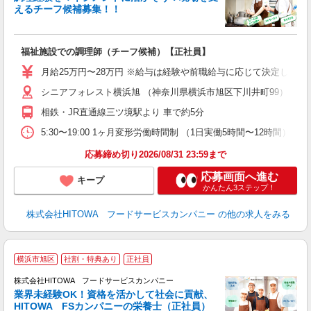
えるチーフ候補募集！！
の
福祉施設での調理師（チーフ候補）【正社員】
早
日
月給25万円〜28万円 ※給与は経験や前職給与に応じて決定します。
未
シニアフォレスト横浜旭 （神奈川県横浜市旭区下川井町99）
婦
～
相鉄・JR直通線三ツ境駅より 車で約5分
フ
5:30〜19:00 1ヶ月変形労働時間制 （1日実働5時間〜12時間） シフト例 月
ま
応募締め切り2026/08/31 23:59まで
応募画面へ進む
キープ
かんたん3ステップ！
株式会社HITOWA フードサービスカンパニー
の他の求人をみる
サ
横浜市旭区
社割・特典あり
正社員
株式会社HITOWA フードサービスカンパニー
業界未経験OK！資格を活かして社会に貢献、
HITOWA FSカンパニーの栄養士（正社員）