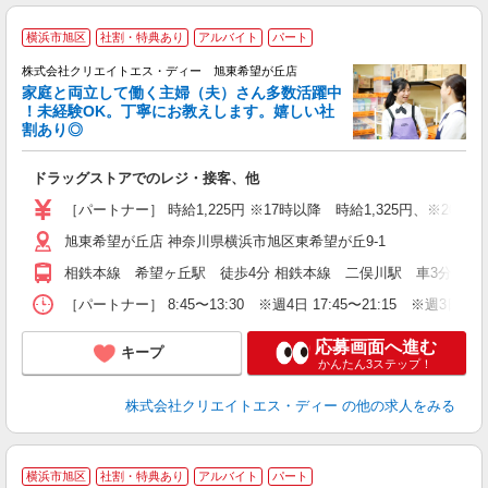
横浜市旭区
社割・特典あり
アルバイト
パート
株式会社クリエイトエス・ディー 旭東希望が丘店
家庭と両立して働く主婦（夫）さん多数活躍中
！未経験OK。丁寧にお教えします。嬉しい社
割あり◎
力
ドラッグストアでのレジ・接客、他
入
ー
［パートナー］ 時給1,225円 ※17時以降 時給1,325円、※20時
旭東希望が丘店 神奈川県横浜市旭区東希望が丘9-1
相鉄本線 希望ヶ丘駅 徒歩4分 相鉄本線 二俣川駅 車3分 相
［パートナー］ 8:45〜13:30 ※週4日 17:45〜21:15 ※週3
応募画面へ進む
キープ
かんたん3ステップ！
株式会社クリエイトエス・ディー
の他の求人をみる
横浜市旭区
社割・特典あり
アルバイト
パート