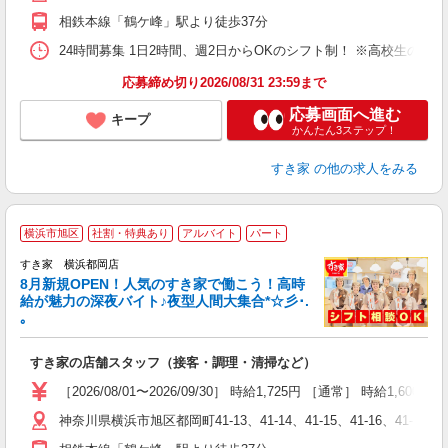
事
相鉄本線「鶴ケ峰」駅より徒歩37分
24時間募集 1日2時間、週2日からOKのシフト制！ ※高校生のシ
応募締め切り2026/08/31 23:59まで
応募画面へ進む
キープ
かんたん3ステップ！
すき家
の他の求人をみる
横浜市旭区
社割・特典あり
アルバイト
パート
すき家 横浜都岡店
8月新規OPEN！人気のすき家で働こう！高時
給が魅力の深夜バイト♪夜型人間大集合*☆彡･.
｡
つ
すき家の店舗スタッフ（接客・調理・清掃など）
履
ミ
［2026/08/01〜2026/09/30］ 時給1,725円 ［通常］ 時給1,600円
～
神奈川県横浜市旭区都岡町41-13、41-14、41-15、41-16、41-17、41-
勤
社