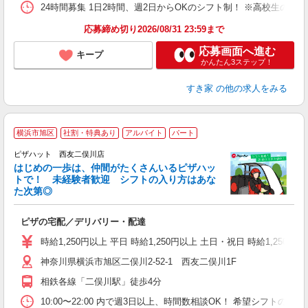
24時間募集 1日2時間、週2日からOKのシフト制！ ※高校生のシ
応募締め切り2026/08/31 23:59まで
応募画面へ進む
キープ
かんたん3ステップ！
すき家
の他の求人をみる
横浜市旭区
社割・特典あり
アルバイト
パート
♪
ピザハット 西友二俣川店
はじめの一歩は、仲間がたくさんいるピザハッ
トで！ 未経験者歓迎 シフトの入り方はあな
れ
た次第◎
友
躍
ピザの宅配／デリバリー・配達
（
中
時給1,250円以上 平日 時給1,250円以上 土日・祝日 時給1,250円以
ル
神奈川県横浜市旭区二俣川2-52-1 西友二俣川1F
険
K
相鉄各線「二俣川駅」徒歩4分
10:00〜22:00 内で週3日以上、時間数相談OK！ 希望シフト