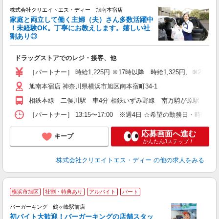
株式会社クリエイトエス・ディー 旭南本宿店
家庭と両立して働く主婦（夫）さん多数活躍中
！未経験OK。丁寧にお教えします。嬉しい社
割あり◎
力
ドラッグストアでのレジ・接客、他
入
ー
［パートナー］ 時給1,225円 ※17時以降 時給1,325円、※20時
旭南本宿店 神奈川県横浜市旭区南本宿町34-1
相鉄本線 二俣川駅 車4分 相鉄いずみ野線 南万騎が原駅 車7
［パートナー］ 13:15〜17:00 ※週4日 ☆希望の勤務日・時間相
応募画面へ進む
キープ
かんたん3ステップ！
株式会社クリエイトエス・ディー
の他の求人をみる
横浜市旭区
社割・特典あり
アルバイト
パート
バーガーキング 鶴ヶ峰駅前店
初バイト大歓迎！バーガーキングの店舗スタッ