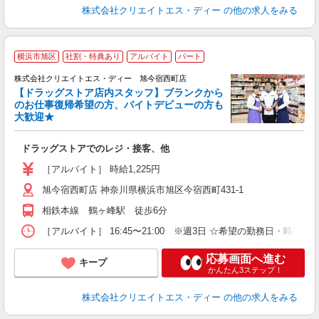
株式会社クリエイトエス・ディー
の他の求人をみる
横浜市旭区
社割・特典あり
アルバイト
パート
株式会社クリエイトエス・ディー 旭今宿西町店
【ドラッグストア店内スタッフ】ブランクから
のお仕事復帰希望の方、バイトデビューの方も
大歓迎★
ル
ドラッグストアでのレジ・接客、他
入
ー
［アルバイト］ 時給1,225円
旭今宿西町店 神奈川県横浜市旭区今宿西町431-1
相鉄本線 鶴ヶ峰駅 徒歩6分
［アルバイト］ 16:45〜21:00 ※週3日 ☆希望の勤務日・時間相
応募画面へ進む
キープ
かんたん3ステップ！
株式会社クリエイトエス・ディー
の他の求人をみる