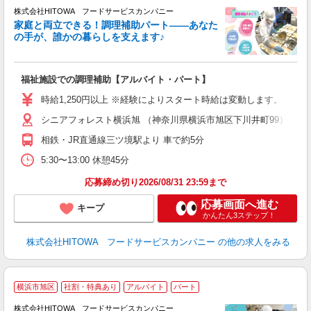
株式会社HITOWA フードサービスカンパニー
家庭と両立できる！調理補助パート――あなた
の手が、誰かの暮らしを支えます♪
し
ン
福祉施設での調理補助【アルバイト・パート】
朝
面
時給1,250円以上 ※経験によりスタート時給は変動します。 ※
シニアフォレスト横浜旭 （神奈川県横浜市旭区下川井町99）
フ
ダ
相鉄・JR直通線三ツ境駅より 車で約5分
分
5:30〜13:00 休憩45分
補
応募締め切り2026/08/31 23:59まで
応募画面へ進む
キープ
かんたん3ステップ！
株式会社HITOWA フードサービスカンパニー
の他の求人をみる
横浜市旭区
社割・特典あり
アルバイト
パート
ー
株式会社HITOWA フードサービスカンパニー