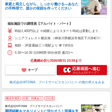
家庭と両立しながら、しっかり働ける―あなた
の手料理で、誰かの笑顔を作ってください
て
福祉施設での調理員【アルバイト・パート】
朝
面
時給1,400円以上 ※経験によりスタート時給は変動します。 ※
シニアフォレスト横浜旭 （神奈川県横浜市旭区下川井町99）
フ
ダ
相鉄・JR直通線三ツ境駅より 車で約5分
分
5:30〜14:30 1日8時間 60分休憩 週2日〜
補
応募締め切り2026/08/31 23:59まで
応募画面へ進む
キープ
かんたん3ステップ！
株式会社HITOWA フードサービスカンパニー
の他の求人をみる
横浜市旭区
社割・特典あり
正社員
株式会社HITOWA フードサービスカンパニー
調理経験をマネジメントに活かそう！現場を支