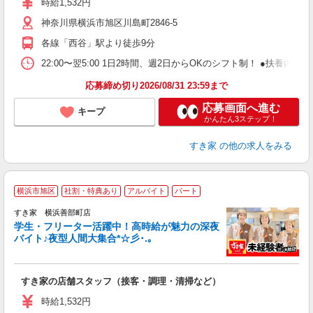
時給1,532円
～
神奈川県横浜市旭区川島町2846-5
勤
社
各線「西谷」駅より徒歩9分
22:00〜翌5:00 1日2時間、週2日からOKのシフト制！ ●扶養内勤務
応募締め切り2026/08/31 23:59まで
応募画面へ進む
キープ
かんたん3ステップ！
すき家
の他の求人をみる
横浜市旭区
社割・特典あり
アルバイト
パート
すき家 横浜善部町店
学生・フリーター活躍中！高時給が魅力の深夜
バイト♪夜型人間大集合*☆彡･.｡
つ
すき家の店舗スタッフ（接客・調理・清掃など）
履
ミ
時給1,532円
～