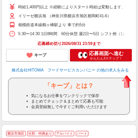
面
時給1,400円以上 ※経験によりスタート時給は変動します。 ※
イリーゼ横浜旭 （神奈川県横浜市旭区都岡町41-6）
フ
ダ
相模鉄道本線鶴ヶ峰駅より 車で約5分
分
5:30〜14:30 1日8時間 60分休憩 週2日〜5日 シフト例（1） 
補
応募締め切り2026/08/31 23:59まで
応募画面へ進む
キープ
かんたん3ステップ！
株式会社HITOWA フードサービスカンパニー
の他の求人をみる
「キープ」とは？
気になるお仕事をワンクリックで保存
まとめてチェック＆まとめて応募も可能
会員登録無しで今すぐご利用いただけます
横浜市旭区
社割・特典あり
アルバイト
パート
調