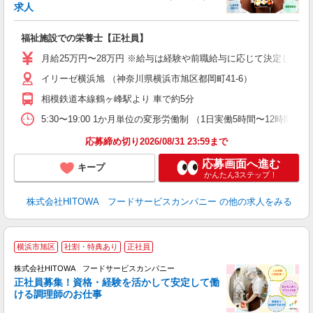
貸
求人
朝
e
福祉施設での栄養士【正社員】
迎
月給25万円〜28万円 ※給与は経験や前職給与に応じて決定します。
ル
イリーゼ横浜旭 （神奈川県横浜市旭区都岡町41-6）
り
煙
相模鉄道本線鶴ヶ峰駅より 車で約5分
食
5:30〜19:00 1か月単位の変形労働制 （1日実働5時間〜12時間） シフト例
応募締め切り2026/08/31 23:59まで
応募画面へ進む
キープ
かんたん3ステップ！
株式会社HITOWA フードサービスカンパニー
の他の求人をみる
横浜市旭区
社割・特典あり
正社員
務
株式会社HITOWA フードサービスカンパニー
正社員募集！資格・経験を活かして安定して働
ける調理師のお仕事