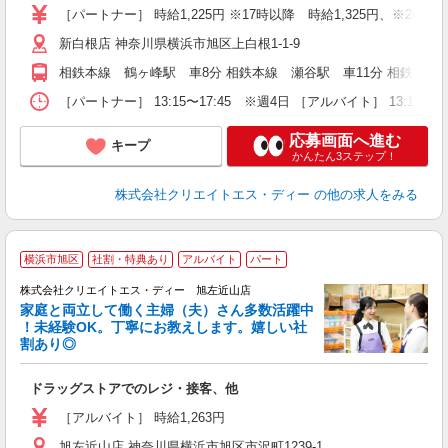
ー
［パートナー］ 時給1,225円 ※17時以降 時給1,325円、※20時以
新白根店 神奈川県横浜市旭区上白根1-1-9
相鉄本線 鶴ヶ峰駅 車8分 相鉄本線 瀬谷駅 車11分 相鉄本線
［パートナー］ 13:15〜17:45 ※週4日 ［アルバイト］ 13:15
応募画面へ進む
キープ
かんたん3ステップ！
株式会社クリエイトエス・ディー
の他の求人をみる
横浜市旭区
社割・特典あり
アルバイト
パート
株式会社クリエイトエス・ディー 旭左近山店
家庭と両立して働く主婦（夫）さん多数活躍中
！未経験OK。丁寧にお教えします。嬉しい社
割あり◎
力
ドラッグストアでのレジ・接客、他
入
ー
［アルバイト］ 時給1,263円
旭左近山店 神奈川県横浜市旭区市沢町1239-1