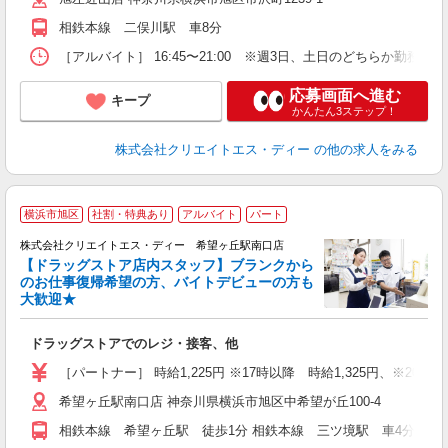
相鉄本線 二俣川駅 車8分
［アルバイト］ 16:45〜21:00 ※週3日、土日のどちらか勤務
応募画面へ進む
キープ
かんたん3ステップ！
株式会社クリエイトエス・ディー
の他の求人をみる
横浜市旭区
社割・特典あり
アルバイト
パート
株式会社クリエイトエス・ディー 希望ヶ丘駅南口店
【ドラッグストア店内スタッフ】ブランクから
のお仕事復帰希望の方、バイトデビューの方も
大歓迎★
ル
ドラッグストアでのレジ・接客、他
入
ー
［パートナー］ 時給1,225円 ※17時以降 時給1,325円、※20時以
希望ヶ丘駅南口店 神奈川県横浜市旭区中希望が丘100-4
相鉄本線 希望ヶ丘駅 徒歩1分 相鉄本線 三ツ境駅 車4分 相