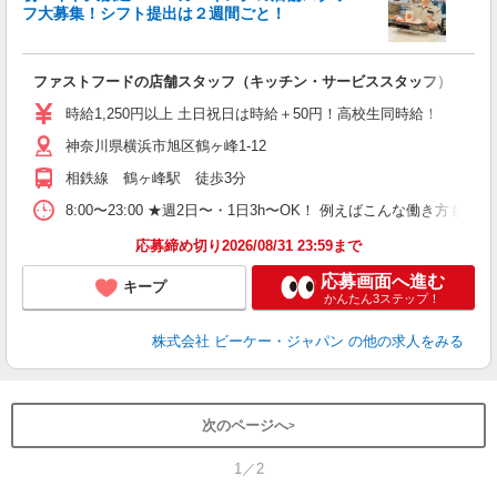
フ大募集！シフト提出は２週間ごと！
す
内
ファストフードの店舗スタッフ（キッチン・サービススタッフ）
入
婦
時給1,250円以上 土日祝日は時給＋50円！高校生同時給！
日
神奈川県横浜市旭区鶴ヶ峰1-12
型
支
相鉄線 鶴ヶ峰駅 徒歩3分
8:00〜23:00 ★週2日〜・1日3h〜OK！ 例えばこんな
応募締め切り2026/08/31 23:59まで
応募画面へ進む
キープ
かんたん3ステップ！
株式会社 ビーケー・ジャパン
の他の求人をみる
次のページへ
1／2