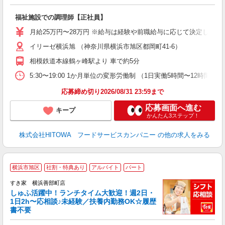
食
の
福祉施設での調理師【正社員】
朝
e
月給25万円〜28万円 ※給与は経験や前職給与に応じて決定します。
イリーゼ横浜旭 （神奈川県横浜市旭区都岡町41-6）
迎
ル
相模鉄道本線鶴ヶ峰駅より 車で約5分
り
煙
5:30〜19:00 1か月単位の変形労働制 （1日実働5時間〜12時間） シフト例
食
応募締め切り2026/08/31 23:59まで
応募画面へ進む
キープ
かんたん3ステップ！
株式会社HITOWA フードサービスカンパニー
の他の求人をみる
≪
横浜市旭区
社割・特典あり
アルバイト
パート
すき家 横浜善部町店
しゅふ活躍中！ランチタイム大歓迎！週2日・
安
1日2h〜応相談♪未経験／扶養内勤務OK☆履歴
書不要