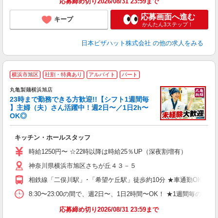
応募締め切り2026/08/31 23:59まで
応募画面へ進む
キープ
かんたん3ステップ！
日本ピザハット株式会社
の他の求人をみる
横浜市旭区
社割・特典あり
アルバイト
パート
丸亀製麺横浜旭店
23時まで勤務できる方歓迎!!【シフト1週間毎
】主婦（夫）さん活躍中！週2日〜／1日2h〜
OK◎
ル
キッチン・ホールスタッフ
入
者
時給1250円〜 ☆22時以降は時給25％UP（深夜割増有）
不
神奈川県横浜市旭区さちが丘４３－５
中
り
相鉄線「二俣川駅」･「希望ケ丘駅」徒歩約10分 ★車通勤OK！
h
タ
8:30〜23:00の間で、週2日〜、1日2時間〜OK！ ★1週間
業
応募締め切り2026/08/31 23:59まで