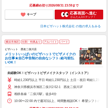
応募締め切り2026/08/31 23:59まで
応募画面へ進む
キープ
かんたん3ステップ！
日本ピザハット株式会社
の他の求人をみる
横浜市旭区
社割・特典あり
アルバイト
パート
ピザハット 西友二俣川店
メリットいっぱいのピザハットでピザメイクの
お仕事★自己申告制の自由なシフト♪給与前払
いOK！
う
だ
未経験OK！ピザハットピザメイクスタッフ（インストア）
友
躍
時給1,230円以上 平日 時給1,230円以上 土日・祝日 時給1,230円以
（
神奈川県横浜市旭区二俣川2-52-1 西友二俣川1F
中
ル
相鉄各線「二俣川駅」徒歩4分
険
K
10:00〜22:00 内で週3日以上、時間数相談OK！ 希望シフト