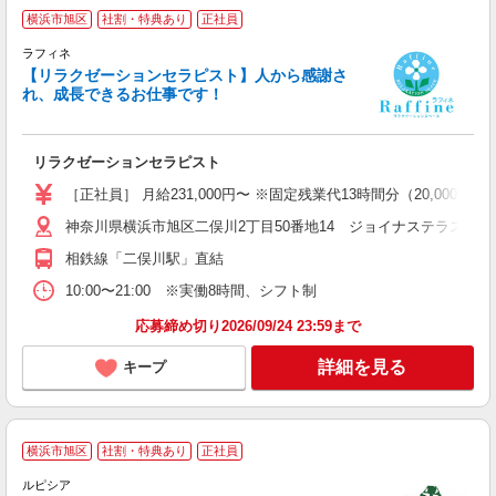
横浜市旭区
社割・特典あり
正社員
ラフィネ
【リラクゼーションセラピスト】人から感謝さ
れ、成長できるお仕事です！
て
リラクゼーションセラピスト
未
活
［正社員］ 月給231,000円〜 ※固定残業代13時間分（20,00
神奈川県横浜市旭区二俣川2丁目50番地14 ジョイナステラス二俣
相鉄線「二俣川駅」直結
10:00〜21:00 ※実働8時間、シフト制
応募締め切り2026/09/24 23:59まで
詳細を見る
キープ
横浜市旭区
社割・特典あり
正社員
ルピシア