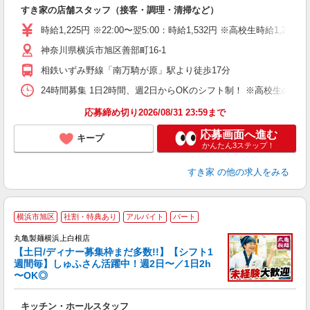
の
すき家の店舗スタッフ（接客・調理・清掃など）
履
タ
時給1,225円 ※22:00〜翌5:00：時給1,532円 ※高校生時給1,225
（
神奈川県横浜市旭区善部町16-1
夜
事
相鉄いずみ野線「南万騎が原」駅より徒歩17分
24時間募集 1日2時間、週2日からOKのシフト制！ ※高校生のシ
応募締め切り2026/08/31 23:59まで
応募画面へ進む
キープ
かんたん3ステップ！
すき家
の他の求人をみる
横浜市旭区
社割・特典あり
アルバイト
パート
丸亀製麺横浜上白根店
【土日/ディナー募集枠まだ多数!!】【シフト1
週間毎】しゅふさん活躍中！週2日〜／1日2h
〜OK◎
ル
キッチン・ホールスタッフ
入