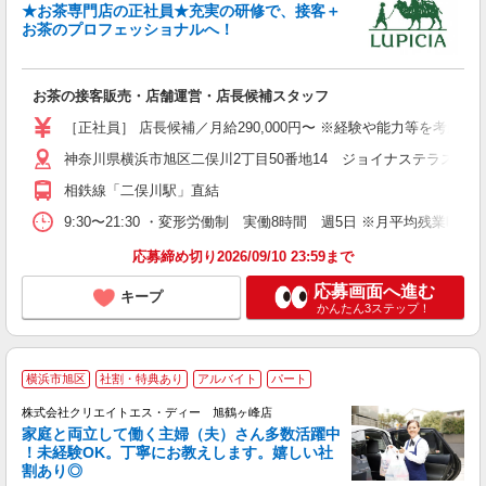
★お茶専門店の正社員★充実の研修で、接客＋
お茶のプロフェッショナルへ！
環
経
お茶の接客販売・店舗運営・店長候補スタッフ
直
［正社員］ 店長候補／月給290,000円〜 ※経験や能力等を考慮
神奈川県横浜市旭区二俣川2丁目50番地14 ジョイナステラス二俣
相鉄線「二俣川駅」直結
9:30〜21:30 ・変形労働制 実働8時間 週5日 ※月平均残業時間
応募締め切り2026/09/10 23:59まで
応募画面へ進む
キープ
かんたん3ステップ！
横浜市旭区
社割・特典あり
アルバイト
パート
株式会社クリエイトエス・ディー 旭鶴ヶ峰店
家庭と両立して働く主婦（夫）さん多数活躍中
！未経験OK。丁寧にお教えします。嬉しい社
割あり◎