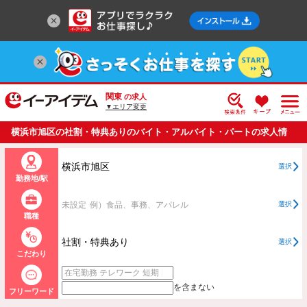
関東
の求人
▼エリア変更
横浜市旭区の社割・特典ありのバイト・アルバイト・パートの求人情
報一覧
横浜市旭区
選択
勤務地/駅
未設定
例）食品、事務、アパレル
選択
職種
社割・特典あり
選択
こだわり
を含まない
フリーワード