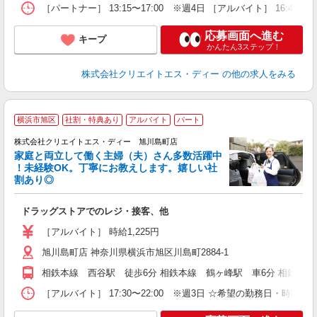
［パートナー］ 13:15〜17:00 ※週4日 ［アルバイト］ 16:45
応募画面へ進む
キープ
かんたん3ステップ！
株式会社クリエイトエス・ディー
の他の求人をみる
横浜市旭区
社割・特典あり
アルバイト
パート
株式会社クリエイトエス・ディー 旭川島町店
家庭と両立して働く主婦（夫）さん多数活躍中
！未経験OK。丁寧にお教えします。嬉しい社
割あり◎
力
ドラッグストアでのレジ・接客、他
入
ー
［アルバイト］ 時給1,225円
旭川島町店 神奈川県横浜市旭区川島町2884-1
相鉄本線 西谷駅 徒歩6分 相鉄本線 鶴ヶ峰駅 車6分 相鉄本線
［アルバイト］ 17:30〜22:00 ※週3日 ☆希望の勤務日・時間相