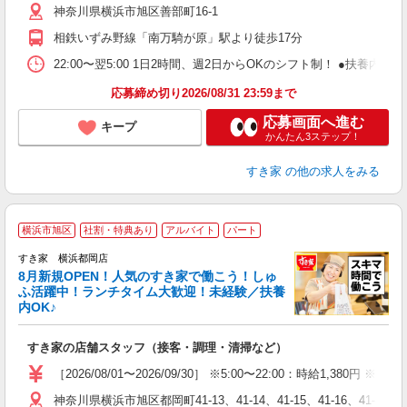
神奈川県横浜市旭区善部町16-1
勤
社
相鉄いずみ野線「南万騎が原」駅より徒歩17分
22:00〜翌5:00 1日2時間、週2日からOKのシフト制！ ●扶養内勤務
応募締め切り2026/08/31 23:59まで
応募画面へ進む
キープ
かんたん3ステップ！
すき家
の他の求人をみる
≪
横浜市旭区
社割・特典あり
アルバイト
パート
すき家 横浜都岡店
8月新規OPEN！人気のすき家で働こう！しゅ
安
ふ活躍中！ランチタイム大歓迎！未経験／扶養
内OK♪
の
すき家の店舗スタッフ（接客・調理・清掃など）
履
タ
［2026/08/01〜2026/09/30］ ※5:00〜22:00：時給1,380円
（
神奈川県横浜市旭区都岡町41-13、41-14、41-15、41-16、41-17、41-
夜