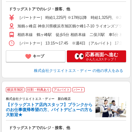
力
ドラッグストアでのレジ・接客、他
入
ー
［パートナー］ 時給1,225円 ※17時以降 時給1,325円、※20時以
旭鶴ヶ峰店 神奈川県横浜市旭区鶴ケ峰1-7-10 ライオンズプラザ鶴
相鉄本線 鶴ヶ峰駅 徒歩5分 相鉄本線 二俣川駅 車5分 相鉄本
［パートナー］ 13:15〜17:45 ※週4日 ［アルバイト］ 17:30
応募画面へ進む
キープ
かんたん3ステップ！
株式会社クリエイトエス・ディー
の他の求人をみる
横浜市旭区
社割・特典あり
アルバイト
パート
株式会社クリエイトエス・ディー 新白根店
【ドラッグストア店内スタッフ】ブランクから
のお仕事復帰希望の方、バイトデビューの方も
大歓迎★
ル
ドラッグストアでのレジ・接客、他
入