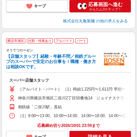
応募画面へ進む
キープ
かんたん3ステップ！
株式会社丸亀製麺
の他の求人をみる
横浜市旭区
社割・特典あり
アルバイト
パート
そうてつローゼン
【店舗スタッフ】経験・年齢不問／相鉄グルー
プのスーパーで安定のお仕事を！職種・働き方
は相談OKです。
く
スーパー店舗スタッフ
未
～
［アルバイト・パート］ ［1］時給1,225円〜1,611円 早朝〜9:00まで
社
神奈川県横浜市旭区二俣川2丁目50番地14 ジョイナステラス二俣
相鉄線「二俣川駅」直結
［1］9:00〜13:00、10:00〜14:00、14:00〜18:00、14:00〜22:00、
応募締め切り2026/10/01 23:59まで
詳細を見る
キープ