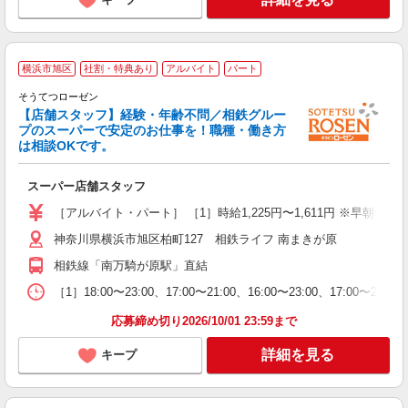
横浜市旭区
社割・特典あり
アルバイト
パート
そうてつローゼン
【店舗スタッフ】経験・年齢不問／相鉄グルー
プのスーパーで安定のお仕事を！職種・働き方
は相談OKです。
く
スーパー店舗スタッフ
未
～
［アルバイト・パート］ ［1］時給1,225円〜1,611円 ※早朝〜9:00
割
神奈川県横浜市旭区柏町127 相鉄ライフ 南まきが原
相鉄線「南万騎が原駅」直結
［1］18:00〜23:00、17:00〜21:00、16:00〜23:00、17:00〜21:00
応募締め切り2026/10/01 23:59まで
詳細を見る
キープ