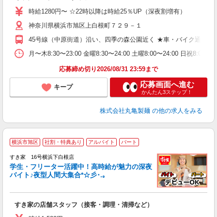
者
時給1280円〜 ☆22時以降は時給25％UP（深夜割増有）
不
神奈川県横浜市旭区上白根町７２９－１
中
り
45号線（中原街道）沿い、四季の森公園近く ★車・バイク通勤OK
勤
務
月〜木8:30〜23:00 金曜8:30〜24:00 土曜8:00〜
禁
応募締め切り2026/08/31 23:59まで
応募画面へ進む
キープ
かんたん3ステップ！
株式会社丸亀製麺
の他の求人をみる
横浜市旭区
社割・特典あり
アルバイト
パート
すき家 16号横浜下白根店
学生・フリーター活躍中！高時給が魅力の深夜
バイト♪夜型人間大集合*☆彡･.｡
つ
すき家の店舗スタッフ（接客・調理・清掃など）
履
ミ