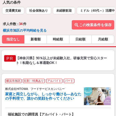
人気の条件
交通費支給
社会保険あり
未経験歓迎
ミドル（40代～）活躍中
求人件数 :
34
件
この検索条件を保存
横浜市旭区の平均時給を見る
指定なし
新着順
時給順
日給順
月給順
【神奈川県】90％以上が未経験入社、研修充実で安心スター
PR
ト！転勤なし＆車通勤OK！
横浜市旭区
社割・特典あり
アルバイト
パート
ー
株式会社HITOWA フードサービスカンパニー
家庭と両立しながら、しっかり働ける―あなた
の手料理で、誰かの笑顔を作ってください
て
福祉施設での調理員【アルバイト・パート】
朝