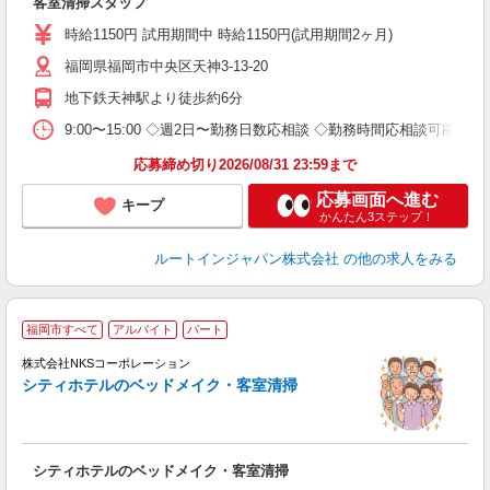
客室清掃スタッフ
朝
服
時給1150円 試用期間中 時給1150円(試用期間2ヶ月)
福岡県福岡市中央区天神3-13-20
地下鉄天神駅より徒歩約6分
9:00〜15:00 ◇週2日〜勤務日数応相談 ◇勤務時間応相談可能
応募締め切り2026/08/31 23:59まで
応募画面へ進む
キープ
かんたん3ステップ！
ルートインジャパン株式会社
の他の求人をみる
福岡市すべて
アルバイト
パート
株式会社NKSコーポレーション
務
シティホテルのベッドメイク・客室清掃
る
シティホテルのベッドメイク・客室清掃