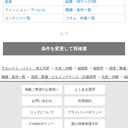
派遣
副業・WワークOK
ファッション・アパレル
職種・条件一覧
コンテンツ一覧
コラム・特集一覧
1／1
条件を変更して再検索
アルバイト・バイト・求人TOP
九州・沖縄
福岡県
福岡市
清掃・警備
職種・条件一覧
清掃・警備・ビルメンテナンス・設備管理
九州・沖縄
福
掲載ご希望のお客様へ
よくある質問
お問い合わせ
利用規約
リンクについて
プライバシーポリシー
Cookieポリシー
個人情報保護方針