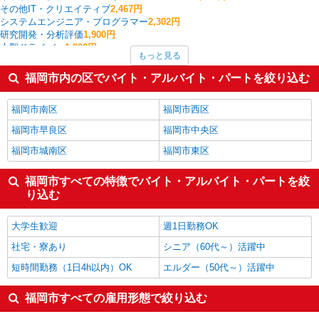
その他IT・クリエイティブ
2,467円
システムエンジニア・プログラマー
2,302円
研究開発・分析評価
1,900円
大型ドライバー
1,800円
もっと見る
法人営業
1,620円
生産管理・品質管理
1,550円
福岡市内の区でバイト・アルバイト・パートを絞り込む
広報・宣伝
1,500円
商品管理・バイヤー
1,450円
福岡市南区
福岡市西区
福岡県の他の職種の平均時給を見る
福岡市早良区
福岡市中央区
福岡市城南区
福岡市東区
福岡市すべての特徴でバイト・アルバイト・パートを絞
り込む
大学生歓迎
週1日勤務OK
社宅・寮あり
シニア（60代～）活躍中
短時間勤務（1日4h以内）OK
エルダー（50代～）活躍中
福岡市すべての雇用形態で絞り込む