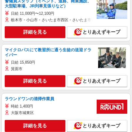
警備員スタッフ（イベント、道路、商業施設、
大型駐車場、JR列車見張りなど）
日給 11,000円〜12,100円
栃木市・小山市・さいたま市西区・さいたま市岩槻区・久喜市・蓮田
詳細を見る
とりあえずキープ
マイクロバスにて教習所に通う生徒の送迎ドラ
イバー
日給 15,850円
箕面市
詳細を見る
とりあえずキープ
ラウンドワンの清掃作業員
時給 1,400円
大阪市城東区
詳細を見る
とりあえずキープ