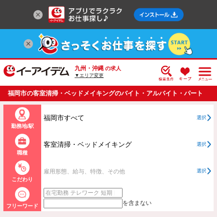
九州・沖縄
の求人
▼エリア変更
福岡市の客室清掃・ベッドメイキングのバイト・アルバイト・パート
の求人情報一覧
福岡市すべて
選択
勤務地/駅
客室清掃・ベッドメイキング
選択
職種
雇用形態、給与、特徴、その他
選択
こだわり
を含まない
フリーワード