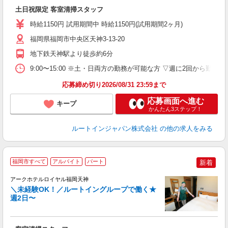
躍
土日祝限定 客室清掃スタッフ
朝
険
時給1150円 試用期間中 時給1150円(試用期間2ヶ月)
福岡県福岡市中央区天神3-13-20
地下鉄天神駅より徒歩約6分
9:00〜15:00 ※土・日両方の勤務が可能な方 ▽週に2回から勤
応募締め切り2026/08/31 23:59まで
応募画面へ進む
キープ
かんたん3ステップ！
ルートインジャパン株式会社
の他の求人をみる
福岡市すべて
アルバイト
パート
新着
アークホテルロイヤル福岡天神
＼未経験OK！／ルートイングループで働く★
週2日〜
履
迎
躍