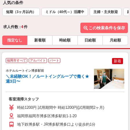
人気の条件
短期（3ヶ月以内）
ミドル（40代～）活躍中
主婦・主夫歓迎
求人件数 :
4
件
この検索条件を保存
指定なし
新着順
時給順
日給順
月給順
福岡市すべて
アルバイト
パート
新着
ホテルルートイン博多駅前
＼未経験OK！／ルートイングループで働く★
週3日〜
履
迎
躍
客室清掃スタッフ
カ
与
時給1200円 試用期間中 時給1200円(試用期間2ヶ月)
福岡県福岡市博多区博多駅前1-1-20
地下鉄博多駅・JR博多駅博多口より徒歩約1分