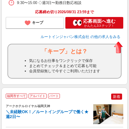
9:30〜15:00 ◇週3日〜勤務日数応相談
応募締め切り2026/08/31 23:59まで
応募画面へ進む
キープ
かんたん3ステップ！
ルートインジャパン株式会社
の他の求人をみる
「キープ」とは？
気になるお仕事をワンクリックで保存
まとめてチェック＆まとめて応募も可能
会員登録無しで今すぐご利用いただけます
福岡市すべて
アルバイト
パート
新着
アークホテルロイヤル福岡天神
＼未経験OK！／ルートイングループで働く★
週2日〜
履
迎